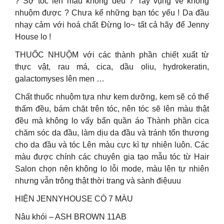
? Sợ tóc lên màu không đều ? Tay vụng về không
nhuộm được ? Chưa kể những bạn tóc yếu ! Da đầu
nhạy cảm với hoá chất Đừng lo~ tất cả hãy để Jenny
House lo !
THUỐC NHUỘM với các thành phần chiết xuất từ
thực vật, rau má, cica, dầu oliu, hydrokeratin,
galactomyses lên men …
Chất thuốc nhuộm tựa như kem dưỡng, kem sẽ có thể
thấm đều, bám chặt trên tóc, nên tóc sẽ lên màu thật
đều mà không lo vấy bẩn quần áo Thành phần cica
chăm sóc da đầu, làm dịu da đầu và tránh tổn thương
cho da đầu và tóc Lên màu cực kì tự nhiên luôn. Các
màu được chính các chuyên gia tạo mẫu tóc từ Hair
Salon chọn nên không lo lỗi mode, màu lên tự nhiên
nhưng vẫn trông thật thời trang và sành điệuuu
HIỆN JENNYHOUSE CÓ 7 MÀU
Nâu khói – ASH BROWN 11AB