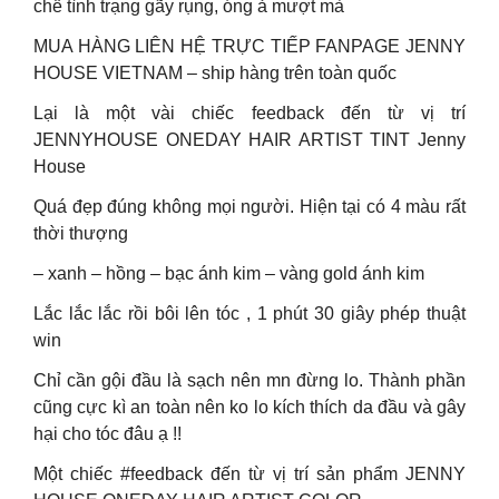
chế tình trạng gãy rụng, óng ả mượt mà
MUA HÀNG LIÊN HỆ TRỰC TIẾP FANPAGE JENNY
HOUSE VIETNAM – ship hàng trên toàn quốc
Lại là một vài chiếc feedback đến từ vị trí
JENNYHOUSE ONEDAY HAIR ARTIST TINT Jenny
House
Quá đẹp đúng không mọi người. Hiện tại có 4 màu rất
thời thượng
– xanh – hồng – bạc ánh kim – vàng gold ánh kim
Lắc lắc lắc rồi bôi lên tóc , 1 phút 30 giây phép thuật
win
Chỉ cần gội đầu là sạch nên mn đừng lo. Thành phần
cũng cực kì an toàn nên ko lo kích thích da đầu và gây
hại cho tóc đâu ạ !!
Một chiếc #feedback đến từ vị trí sản phẩm JENNY