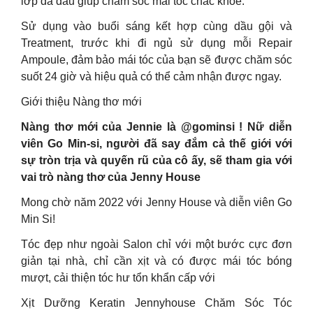
lớp da đầu giúp chăm sóc mái tóc chắc khoẻ.
Sử dụng vào buổi sáng kết hợp cùng dầu gội và
Treatment, trước khi đi ngủ sử dụng mỗi Repair
Ampoule, đảm bảo mái tóc của bạn sẽ được chăm sóc
suốt 24 giờ và hiệu quả có thể cảm nhận được ngay.
Giới thiệu Nàng thơ mới
Nàng thơ mới của Jennie là @gominsi ! Nữ diễn
viên Go Min-si, người đã say đắm cả thế giới với
sự tròn trịa và quyến rũ của cô ấy, sẽ tham gia với
vai trò nàng thơ của Jenny House
Mong chờ năm 2022 với Jenny House và diễn viên Go
Min Si!
Tóc đẹp như ngoài Salon chỉ với một bước cực đơn
giản tại nhà, chỉ cần xịt và có được mái tóc bóng
mượt, cải thiện tóc hư tổn khẩn cấp với
Xịt Dưỡng Keratin Jennyhouse Chăm Sóc Tóc