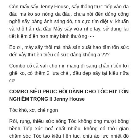
Còn mấy sấy Jenny House, sấy thẳng trực tiếp vào da
đầu mà ko sợ nóng da đầu, chưa nói đến dùng công
nghệ sấy bằng ánh sáng đỏ, tia cực tím diệt vi khuẩn
và khô hẳn da đầu Máy sấy vừa nhẹ tay, sử dụng lại
tiết kiệm điện hơn máy bình thường ~~
Eo ơi, máy sấy thôi mà nhà sản xuất hao tâm tốn sức
đến vậy thì tiền triệu có sức đáng không ạ ???
Combo có cả vali cho mn mang đi sang chảnh tiện lợi
ghê ko, có thêm 2 lựa chải, đầu dẹp sấy tại kiểu nữa
cơ
COMBO SIÊU PHỤC HỒI DÀNH CHO TÓC HƯ TỔN
NGHIÊM TRỌNG !! Jenny House
Tóc khô, xơ, chẻ ngọn
Rối, rụng, thiếu sức sống Tóc không óng mượt bồng
bềnh Tiếp xúc hoá chất nhiều, không có thời gian
chăm sóc Tóc tạo kiểu liên tục, chịu áp lực nhiệt độ