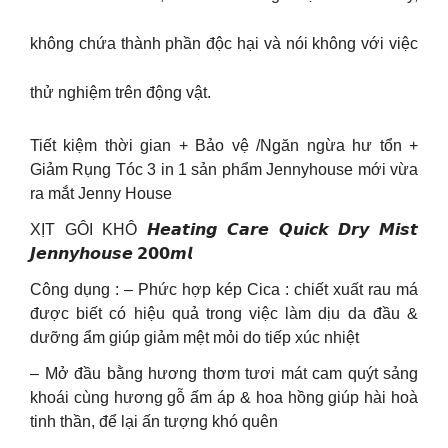
không chứa thành phần độc hại và nói không với việc
thử nghiệm trên động vật.
Tiết kiệm thời gian + Bảo vệ /Ngăn ngừa hư tổn +
Giảm Rụng Tóc 3 in 1 sản phẩm Jennyhouse mới vừa
ra mắt Jenny House
XỊT GÔI KHÔ 𝙃𝙚𝙖𝙩𝙞𝙣𝙜 𝘾𝙖𝙧𝙚 𝙌𝙪𝙞𝙘𝙠 𝘿𝙧𝙮 𝙈𝙞𝙨𝙩
𝙅𝙚𝙣𝙣𝙮𝙝𝙤𝙪𝙨𝙚 𝟮𝟬𝟬𝙢𝙡
Công dụng : – Phức hợp kép Cica : chiết xuất rau má
được biết có hiệu quả trong việc làm dịu da đầu &
dưỡng ẩm giúp giảm mệt mỏi do tiếp xúc nhiệt
– Mở đầu bằng hương thơm tươi mát cam quýt sảng
khoái cùng hương gỗ ấm áp & hoa hồng giúp hài hoà
tinh thần, để lại ấn tượng khó quên