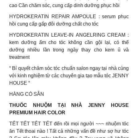
cao Cần chăm sóc, cung cấp dinh dưỡng phục hồi
HYDROKERATIN REPAIR AMPOULE : serum phục
hồi cung cấp gấp đôi dưỡng chất cho tóc
HYDROKERATIN LEAVE-IN ANGELRING CREAM :
kem dưỡng ẩm cho tóc không cần gội lại, có thể
dưỡng nhiều lần trong ngày thay cho kem ủ và
treatment
“ Bí quyết chăm sóc tóc chuẩn salon ngay tại nhà cùng
với kinh nghiệm từ các chuyên gia tạo mẫu tóc JENNY
HOUSE “
HÀNG CÓ SẴN
THUỐC NHUỘM TẠI NHÀ JENNY HOUSE
PREMIUM HAIR COLOR
TẾT TẾT TẾT TẾT đến rồi mọi người ~~~ nhuộm tóc
ăn Tết thoai nào ! Tất cả những vấn đề như sợ hư tóc