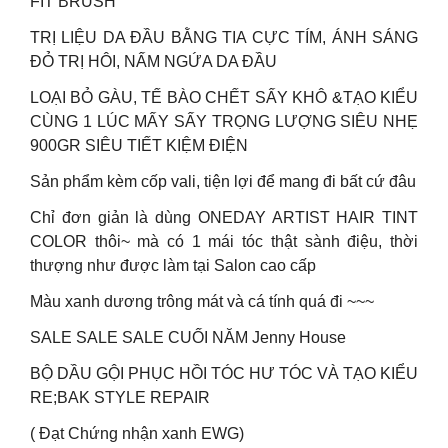
FIT BRUSH
TRỊ LIỆU DA ĐẦU BẰNG TIA CỰC TÍM, ÁNH SÁNG
ĐỎ TRỊ HÔI, NẤM NGỨA DA ĐẦU
LOẠI BỎ GÀU, TẾ BÀO CHẾT SẤY KHÔ &TẠO KIỂU
CÙNG 1 LÚC MẤY SẤY TRỌNG LƯỢNG SIÊU NHẸ
900GR SIÊU TIẾT KIỆM ĐIỆN
Sản phẩm kèm cốp vali, tiện lợi để mang đi bất cứ đâu
Chỉ đơn giản là dùng ONEDAY ARTIST HAIR TINT
COLOR thôi~ mà có 1 mái tóc thật sành điệu, thời
thượng như được làm tại Salon cao cấp
Màu xanh dương trông mát và cá tính quá đi ~~~
SALE SALE SALE CUỐI NĂM Jenny House
BỘ DẦU GỘI PHỤC HỒI TÓC HƯ TÓC VÀ TẠO KIỂU
RE;BAK STYLE REPAIR
( Đạt Chứng nhận xanh EWG)