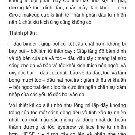
không lo bột phấn bay Cọ thiết kế như sợi mi giả,
đường kẻ tóc, đỉnh đầu, chân mày, tạo khối … đều
được makeup cực kì tinh tế Thành phần dầu tự nhiên
nên 1 chút xíu kích ứng cũng không có
Thành phần :
– dầu binder : giúp bột có kết cấu chặt hơn, không bị
bay bụi – bột làm từ thân cây : Giúp tăng độ bám dính
và độ bền của da và tóc – dầu dâu tây : mang lại sức
sống cho da và bảo vệ tóc khỏi kích thích bên ngoài và
oxy độc hại. – dầu coconut : bảo vệ da đầu, tóc, và làm
bóng mượt tóc – dầu hạt hoa trà : giảm thiểu vi khuẩn
– bột ngọc trai đen : lọc tia cực tím ngăn chặn sự xâm
nhập của các yếu tố độc hại vào da.
Với thiết kế cọ siêu nhỏ như lông mi lấp đầy khoảng
trống của tóc một cách đồng đều và tinh xảo tự nhiên
nhất, có một màu sắc mỏng và đồng nhất để hoàn
thành đường kẻ tóc, eyebrow và face line tự nhiên
hơn. HDSD : – dựng cây cọ lên và nhấn nhẹ vào