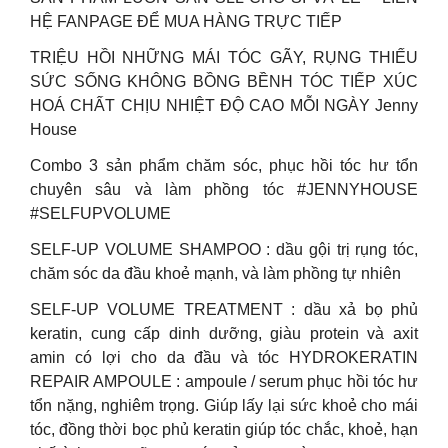
HỆ FANPAGE ĐỂ MUA HÀNG TRỰC TIẾP
TRIỆU HỒI NHỮNG MÁI TÓC GÃY, RỤNG THIẾU
SỨC SỐNG KHÔNG BỒNG BỀNH TÓC TIẾP XÚC
HOÁ CHẤT CHỊU NHIỆT ĐỘ CAO MỖI NGÀY Jenny
House
Combo 3 sản phẩm chăm sóc, phục hồi tóc hư tổn
chuyên sâu và làm phồng tóc #JENNYHOUSE
#SELFUPVOLUME
SELF-UP VOLUME SHAMPOO : dầu gội trị rụng tóc,
chăm sóc da đầu khoẻ mạnh, và làm phồng tự nhiên
SELF-UP VOLUME TREATMENT : dầu xả bọ phủ
keratin, cung cấp dinh dưỡng, giàu protein và axit
amin có lợi cho da đầu và tóc HYDROKERATIN
REPAIR AMPOULE : ampoule / serum phục hồi tóc hư
tổn nặng, nghiêm trọng. Giúp lấy lại sức khoẻ cho mái
tóc, đồng thời bọc phủ keratin giúp tóc chắc, khoẻ, hạn