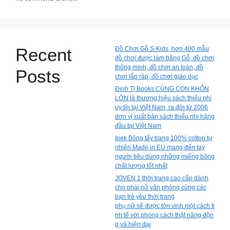
Recent
Đồ Chơi Gỗ S-Kids, hơn 400 mẫu
đồ chơi được làm bằng Gỗ, đồ chơi
thông minh, đồ chơi an toàn, đồ
Posts
chơi lắp ráp, đồ chơi giáo dục
Đinh Tị Books CÙNG CON KHÔN
LỚN là thương hiệu sách thiếu nhi
uy tín tại Việt Nam, ra đời từ 2006
đơn vị xuất bản sách thiếu nhi hàng
đầu tại Việt Nam
Ipek Bông tẩy trang 100% cotton tự
nhiên Made in EU mang đến tay
người tiêu dùng những miếng bông
chất lượng tốt nhất
JOVEN 1 thời trang cao cấp dành
cho phái nữ văn phòng cùng các
bạn trẻ yêu thời trang
phụ nữ sẽ được tôn vinh một cách ti
nh tế với phong cách thật năng độn
g và hiện đại