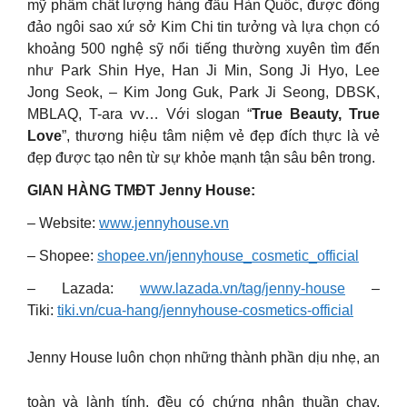
mỹ phẩm chất lượng hàng đầu Hàn Quốc, được đông
đảo ngôi sao xứ sở Kim Chi tin tưởng và lựa chọn có
khoảng 500 nghệ sỹ nổi tiếng thường xuyên tìm đến
như Park Shin Hye, Han Ji Min, Song Ji Hyo, Lee
Jong Seok, – Kim Jong Guk, Park Ji Seong, DBSK,
MBLAQ, T-ara vv… Với slogan “
True Beauty, True
Love
”, thương hiệu tâm niệm vẻ đẹp đích thực là vẻ
đẹp được tạo nên từ sự khỏe mạnh tận sâu bên trong.
GIAN HÀNG TMĐT Jenny House:
– Website:
www.jennyhouse.vn
– Shopee:
shopee.vn/jennyhouse_cosmetic_official
– Lazada:
www.lazada.vn/tag/jenny-house
–
Tiki:
tiki.vn/cua-hang/jennyhouse-cosmetics-official
Jenny House luôn chọn những thành phần dịu nhẹ, an
toàn và lành tính, đều có chứng nhận thuần chay,