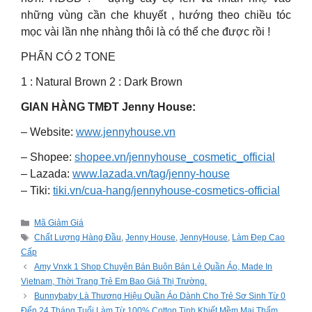
những vùng cần che khuyết , hướng theo chiều tóc
mọc vài lần nhẹ nhàng thôi là có thể che được rồi !
PHẤN CÓ 2 TONE
1 : Natural Brown 2 : Dark Brown
GIAN HÀNG TMĐT Jenny House:
– Website:
www.jennyhouse.vn
– Shopee:
shopee.vn/jennyhouse_cosmetic_official
– Lazada:
www.lazada.vn/tag/jenny-house
– Tiki:
tiki.vn/cua-hang/jennyhouse-cosmetics-official
Categories
Mã Giảm Giá
Tags
Chất Lượng Hàng Đầu
,
Jenny House
,
JennyHouse
,
Làm Đẹp Cao
Cấp
Amy Vnxk 1 Shop Chuyên Bán Buôn Bán Lẻ Quần Áo, Made In
Vietnam, Thời Trang Trẻ Em Bao Giá Thị Trường.
Bunnybaby Là Thương Hiệu Quần Áo Dành Cho Trẻ Sơ Sinh Từ 0
Đến 24 Tháng Tuổi Làm Từ 100% Cotton Tinh Khiết Mềm Mại Thấm