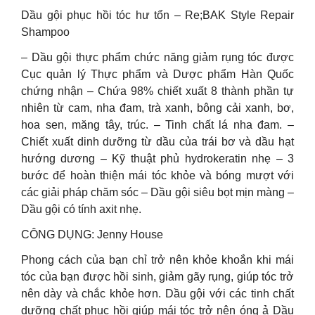
Dầu gội phục hồi tóc hư tổn – Re;BAK Style Repair
Shampoo
– Dầu gội thực phẩm chức năng giảm rụng tóc được
Cục quản lý Thực phẩm và Dược phẩm Hàn Quốc
chứng nhận – Chứa 98% chiết xuất 8 thành phần tự
nhiên từ cam, nha đam, trà xanh, bông cải xanh, bơ,
hoa sen, măng tây, trúc. – Tinh chất lá nha đam. –
Chiết xuất dinh dưỡng từ dầu của trái bơ và dầu hạt
hướng dương – Kỹ thuật phủ hydrokeratin nhẹ – 3
bước để hoàn thiện mái tóc khỏe và bóng mượt với
các giải pháp chăm sóc – Dầu gội siêu bọt mịn màng –
Dầu gội có tính axit nhẹ.
CÔNG DỤNG: Jenny House
Phong cách của bạn chỉ trở nên khỏe khoắn khi mái
tóc của bạn được hồi sinh, giảm gãy rụng, giúp tóc trở
nên dày và chắc khỏe hơn. Dầu gội với các tinh chất
dưỡng chất phục hồi giúp mái tóc trở nên óng ả Dầu