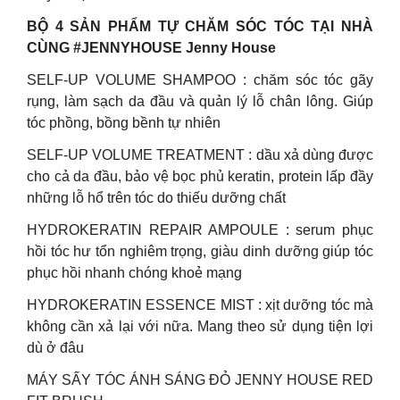
BỘ 4 SẢN PHẨM TỰ CHĂM SÓC TÓC TẠI NHÀ
CÙNG #JENNYHOUSE Jenny House
SELF-UP VOLUME SHAMPOO : chăm sóc tóc gãy
rụng, làm sạch da đầu và quản lý lỗ chân lông. Giúp
tóc phồng, bồng bềnh tự nhiên
SELF-UP VOLUME TREATMENT : dầu xả dùng được
cho cả da đầu, bảo vệ bọc phủ keratin, protein lấp đầy
những lỗ hổ trên tóc do thiếu dưỡng chất
HYDROKERATIN REPAIR AMPOULE : serum phục
hồi tóc hư tổn nghiêm trọng, giàu dinh dưỡng giúp tóc
phục hồi nhanh chóng khoẻ mạng
HYDROKERATIN ESSENCE MIST : xịt dưỡng tóc mà
không cần xả lại với nữa. Mang theo sử dụng tiện lợi
dù ở đâu
MÁY SẤY TÓC ÁNH SÁNG ĐỎ JENNY HOUSE RED