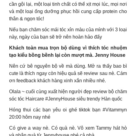
cần gội lại, một loại tinh chất có thể xịt mọi lúc, mọi nơi
và một loại ống dưỡng phục hồi cung cấp protein cho
thân & ngọn tóc!
Nếu bạn chăm sóc mái tóc xỉn màu của mình với 3 loại
này, ngày của bạn sẽ trở nên hoàn hảo đấy
Khách toàn mua trọn bộ dùng vì thích tóc nhuộm
tạo kiểu bồng bềnh lại còn mượt mà. Jenny House
Nên cứ bê nguyên bộ về mà dùng. Mở ra thấy bao bì
cute là thích ngay còn hiệu quả sẽ review sau nè. Cám
ơn feedback khách hàng xinh xắn nhiều nhé.
Olala ~ cuối cùng xuất hiện người đẹp review bộ chăm
sóc tóc Haircare #JennyHouse siêu trendy Hàn quốc
Hóng thui các bạn yêu oi ghé tiktok bạn #Vitammyn
20:00 hôm nay nhé
Có give a way nè. Có quà nè. Vô xem Tammy hát hò
và nhận quà từ Jennyhouse nhé cả nhà.