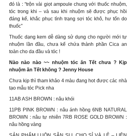
đó là : “trộn vài giọt ampoule chung với thuốc nhuộm,
tóc trong khi – và sau khi nhuộm sẽ được phục hồi
đáng kể, khắc phục tình trạng sợi tóc khô, hư tổn do
thuốc”
Thuốc dạng kem dễ dàng sử dụng cho người mới tự
nhuộm lần đầu, chưa kể chứa thành phần Cica an
toàn cho da đầu và tóc !
Nào nào nào ~~ nhuộm tóc ăn Tết chưa ? Kịp
nhuộm ăn Tết không ? Jenny House
Chưa kịp thì tham khảo 4 màu đang hot được các nhà
tạo mẫu tóc Pick nha
11AB ASH BROWN : nâu khói
11PB PINK BROWN : nâu ánh hồng 6NB NATURAL
BROWN : nâu tự nhiên 7RB ROSE GOLD BROWN :
nâu hồng vàng
SẢN PHẨM LUÔN SẴN SLL CHO SỈ VÀ LẺ – LIÊN