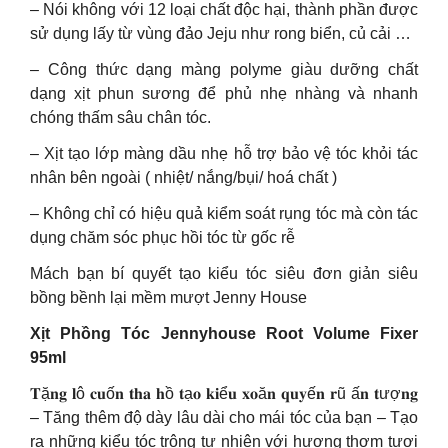
– Nói không với 12 loại chất độc hại, thành phần được
sử dụng lấy từ vùng đảo Jeju như rong biển, củ cải …
– Công thức dạng màng polyme giàu dưỡng chất
dạng xịt phun sương để phủ nhẹ nhàng và nhanh
chóng thấm sâu chân tóc.
– Xịt tạo lớp màng dầu nhẹ hỗ trợ bảo vệ tóc khỏi tác
nhân bên ngoài ( nhiệt/ nắng/bụi/ hoá chất )
– Không chỉ có hiệu quả kiểm soát rụng tóc mà còn tác
dụng chăm sóc phục hồi tóc từ gốc rễ
Mách bạn bí quyết tạo kiểu tóc siêu đơn giản siêu
bồng bềnh lại mềm mượt Jenny House
Xịt Phồng Tóc Jennyhouse Root Volume Fixer
95ml
𝐓ặ𝐧𝐠 𝐥ô 𝐜𝐮ố𝐧 𝐭𝐡𝐚 𝐡ồ 𝐭ạ𝐨 𝐤𝐢ể𝐮 𝐱𝐨ă𝐧 𝐪𝐮𝐲ế𝐧 𝐫ũ ấ𝐧 𝐭ượ𝐧𝐠
– Tăng thêm độ dày lâu dài cho mái tóc của bạn – Tạo
ra những kiểu tóc trông tự nhiên với hương thơm tươi