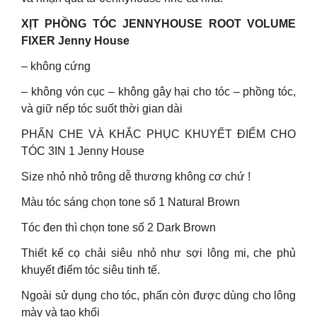
XỊT PHỒNG TÓC JENNYHOUSE ROOT VOLUME
FIXER Jenny House
– không cứng
– không vón cục – không gây hại cho tóc – phồng tóc,
và giữ nếp tóc suốt thời gian dài
PHẤN CHE VÀ KHẮC PHỤC KHUYẾT ĐIỂM CHO
TÓC 3IN 1 Jenny House
Size nhỏ nhỏ trông dễ thương không cơ chứ !
Màu tóc sáng chọn tone số 1 Natural Brown
Tóc đen thì chọn tone số 2 Dark Brown
Thiết kế cọ chải siêu nhỏ như sợi lông mi, che phủ
khuyết điểm tóc siêu tinh tế.
Ngoài sử dụng cho tóc, phấn còn được dùng cho lông
mày và tạo khối