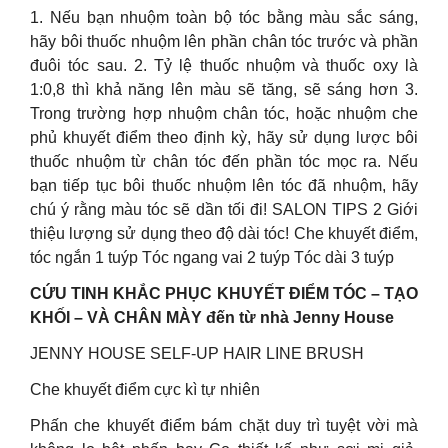
1. Nếu bạn nhuộm toàn bộ tóc bằng màu sắc sáng,
hãy bôi thuốc nhuộm lên phần chân tóc trước và phần
đuôi tóc sau. 2. Tỷ lệ thuốc nhuộm và thuốc oxy là
1:0,8 thì khả năng lên màu sẽ tăng, sẽ sáng hơn 3.
Trong trường hợp nhuộm chân tóc, hoặc nhuộm che
phủ khuyết điểm theo định kỳ, hãy sử dụng lược bôi
thuốc nhuộm từ chân tóc đến phần tóc mọc ra. Nếu
bạn tiếp tục bôi thuốc nhuộm lên tóc đã nhuộm, hãy
chú ý rằng màu tóc sẽ dần tối đi! SALON TIPS 2 Giới
thiệu lượng sử dụng theo độ dài tóc! Che khuyết điểm,
tóc ngắn 1 tuýp Tóc ngang vai 2 tuýp Tóc dài 3 tuýp
CỨU TINH KHẮC PHỤC KHUYẾT ĐIỂM TÓC – TẠO
KHỐI – VÀ CHÂN MÀY đến từ nhà Jenny House
JENNY HOUSE SELF-UP HAIR LINE BRUSH
Che khuyết điểm cực kì tự nhiên
Phấn che khuyết điểm bám chặt duy trì tuyệt vời mà