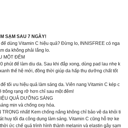
ÂM SẠM SAU 7 NGÀY!
ao để dùng Vitamin C hiệu quả? Đừng lo, INNISFREE có nga
m da không phải lắng lo.
AU MỘT ĐÊM
0 phút để làm dịu da. Sau khi đắp xong, dùng pad lau nhẹ k
xanh thế hệ mới, đồng thời giúp da hấp thụ dưỡng chất tốt
ể tối ưu hiệu quả làm sáng da. Viên nang Vitamin C kép c
 trông rạng rỡ hơn chỉ sau một đêm!
 HIỆU QUẢ DƯỠNG SÁNG
sáng mịn và chống oxy hóa.
RỌNG nhất! Kem chống nắng không chỉ bảo vệ da khỏi ti
át huy tối đa công dụng làm sáng. Vitamin C cũng hỗ trợ ke
thời ức chế quá trình hình thành melanin và elastin gây sạm