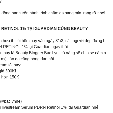
y
 đồng hành trên hành trình chăm da sáng mịn, rạng rỡ nhé!
 RETINOL 1% TẠI GUARDIAN CÙNG BEAUTY
hưa thì tối hôm nay vào ngày 31/3, các người đẹp đừng b
 RETINOL 1% tại Guardian ngay thôi.
 này là Beauty Blogger Bác Lyn, cô nàng sẽ chia sẻ cảm n
o một làn da căng bóng đàn hồi.
eam tối nay:
giá 300K!
iá hơn 150K
 (@baclynne)
ong livestream Serum PDRN Retinol 1% tại Guardian nhé!