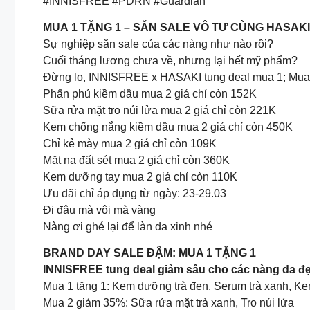
#INNISFREE #PDRN #Guardian
MUA 1 TẶNG 1 – SĂN SALE VÔ TƯ CÙNG HASAKI
Sự nghiệp săn sale của các nàng như nào rồi?
Cuối tháng lương chưa về, nhưng lại hết mỹ phẩm?
Đừng lo, INNISFREE x HASAKI tung deal mua 1; Mua đ
Phấn phủ kiềm dầu mua 2 giá chỉ còn 152K
Sữa rửa mặt tro núi lửa mua 2 giá chỉ còn 221K
Kem chống nắng kiềm dầu mua 2 giá chỉ còn 450K
Chỉ kẻ mày mua 2 giá chỉ còn 109K
Mặt nạ đất sét mua 2 giá chỉ còn 360K
Kem dưỡng tay mua 2 giá chỉ còn 110K
Ưu đãi chỉ áp dụng từ ngày: 23-29.03
Đi đâu mà vội mà vàng
Nàng ơi ghé lại để làn da xinh nhé
BRAND DAY SALE ĐẬM: MUA 1 TẶNG 1
INNISFREE tung deal giảm sâu cho các nàng da đẹ
Mua 1 tặng 1: Kem dưỡng trà đen, Serum trà xanh, K
Mua 2 giảm 35%: Sữa rửa mặt trà xanh, Tro núi lửa