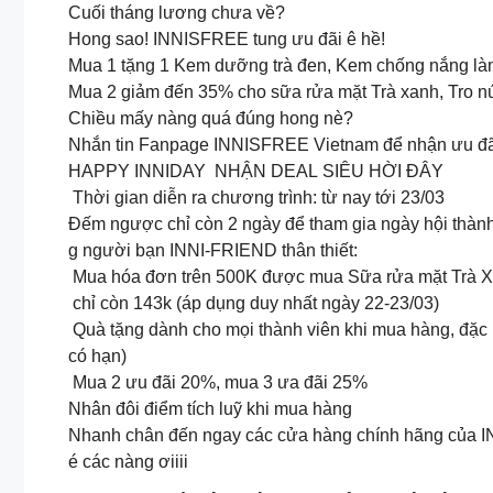
Cuối tháng lương chưa về?
Hong sao! INNISFREE tung ưu đãi ê hề!
Mua 1 tặng 1 Kem dưỡng trà đen, Kem chống nắng làm
Mua 2 giảm đến 35% cho sữa rửa mặt Trà xanh, Tro nú
Chiều mấy nàng quá đúng hong nè?
Nhắn tin Fanpage INNISFREE Vietnam để nhận ưu đãi 
HAPPY INNIDAY NHẬN DEAL SIÊU HỜI ĐÂY
Thời gian diễn ra chương trình: từ nay tới 23/03
Đếm ngược chỉ còn 2 ngày để tham gia ngày hội thàn
g người bạn INNI-FRIEND thân thiết:
Mua hóa đơn trên 500K được mua Sữa rửa mặt Trà Xa
chỉ còn 143k (áp dụng duy nhất ngày 22-23/03)
Quà tặng dành cho mọi thành viên khi mua hàng, đặc bi
có hạn)
Mua 2 ưu đãi 20%, mua 3 ưa đãi 25%
Nhân đôi điểm tích luỹ khi mua hàng
Nhanh chân đến ngay các cửa hàng chính hãng của 
é các nàng ơiiii