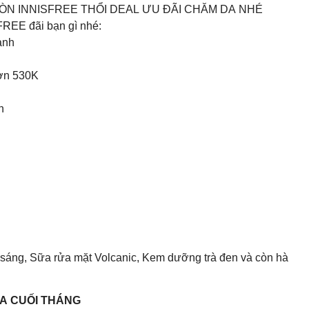
ÒN INNISFREE THỔI DEAL ƯU ĐÃI CHĂM DA NHÉ
FREE đãi bạn gì nhé:
anh
hơn 530K
h
sáng, Sữa rửa mặt Volcanic, Kem dưỡng trà đen và còn hà
DA CUỐI THÁNG