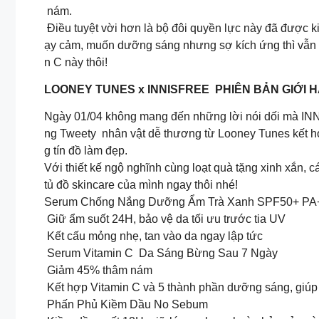
nám.
Điều tuyệt vời hơn là bộ đôi quyền lực này đã được 
ạy cảm, muốn dưỡng sáng nhưng sợ kích ứng thì vẫn v
n C này thôi!
LOONEY TUNES x INNISFREE PHIÊN BẢN GIỚI H
Ngày 01/04 không mang đến những lời nói dối mà IN
ng Tweety nhân vật dễ thương từ Looney Tunes kết h
g tín đồ làm đẹp.
Với thiết kế ngộ nghĩnh cùng loạt quà tặng xinh xắn,
tủ đồ skincare của mình ngay thôi nhé!
Serum Chống Nắng Dưỡng Ẩm Trà Xanh SPF50+ PA
Giữ ẩm suốt 24H, bảo vệ da tối ưu trước tia UV
Kết cấu mỏng nhẹ, tan vào da ngay lập tức
Serum Vitamin C Da Sáng Bừng Sau 7 Ngày
Giảm 45% thâm nám
Kết hợp Vitamin C và 5 thành phần dưỡng sáng, giúp 
Phấn Phủ Kiềm Dầu No Sebum