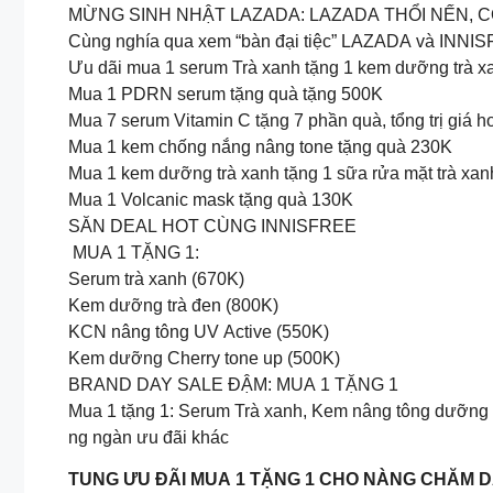
MỪNG SINH NHẬT LAZADA: LAZADA THỔI NẾN, C
Cùng nghía qua xem “bàn đại tiệc” LAZADA và INNIS
Ưu dãi mua 1 serum Trà xanh tặng 1 kem dưỡng trà x
Mua 1 PDRN serum tặng quà tặng 500K
Mua 7 serum Vitamin C tặng 7 phần quà, tổng trị giá 
Mua 1 kem chống nắng nâng tone tặng quà 230K
Mua 1 kem dưỡng trà xanh tặng 1 sữa rửa mặt trà xan
Mua 1 Volcanic mask tặng quà 130K
SĂN DEAL HOT CÙNG INNISFREE
MUA 1 TẶNG 1:
Serum trà xanh (670K)
Kem dưỡng trà đen (800K)
KCN nâng tông UV Active (550K)
Kem dưỡng Cherry tone up (500K)
BRAND DAY SALE ĐẬM: MUA 1 TẶNG 1
Mua 1 tặng 1: Serum Trà xanh, Kem nâng tông dưỡng 
ng ngàn ưu đãi khác
TUNG ƯU ĐÃI MUA 1 TẶNG 1 CHO NÀNG CHĂM 