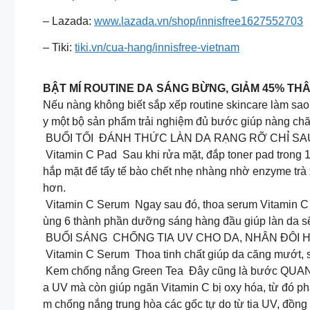
– Lazada:
www.lazada.vn/shop/innisfree1627552703
– Tiki:
tiki.vn/cua-hang/innisfree-vietnam
BẬT MÍ ROUTINE DA SÁNG BỪNG, GIẢM 45% TH
Nếu nàng không biết sắp xếp routine skincare làm s
y một bộ sản phẩm trải nghiệm đủ bước giúp nàng chă
BUỔI TỐI ĐÁNH THỨC LÀN DA RẠNG RỠ CHỈ S
Vitamin C Pad Sau khi rửa mặt, đắp toner pad trong 1
hắp mặt để tẩy tế bào chết nhẹ nhàng nhờ enzyme trà 
hơn.
Vitamin C Serum Ngay sau đó, thoa serum Vitamin C đ
ùng 6 thành phần dưỡng sáng hàng đầu giúp làn da sẽ
BUỔI SÁNG CHỐNG TIA UV CHO DA, NHÂN ĐÔI
Vitamin C Serum Thoa tinh chất giúp da căng mướt, 
Kem chống nắng Green Tea Đây cũng là bước QUAN T
a UV mà còn giúp ngăn Vitamin C bị oxy hóa, từ đó ph
m chống nắng trung hòa các gốc tự do từ tia UV, đồng 