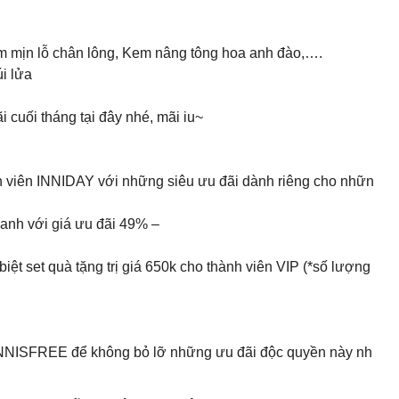
 mịn lỗ chân lông, Kem nâng tông hoa anh đào,….
i lửa
cuối tháng tại đây nhé, mãi iu~
h viên INNIDAY với những siêu ưu đãi dành riêng cho nhữn
nh với giá ưu đãi 49% –
ệt set quà tặng trị giá 650k cho thành viên VIP (*số lượng
INNISFREE để không bỏ lỡ những ưu đãi độc quyền này nh