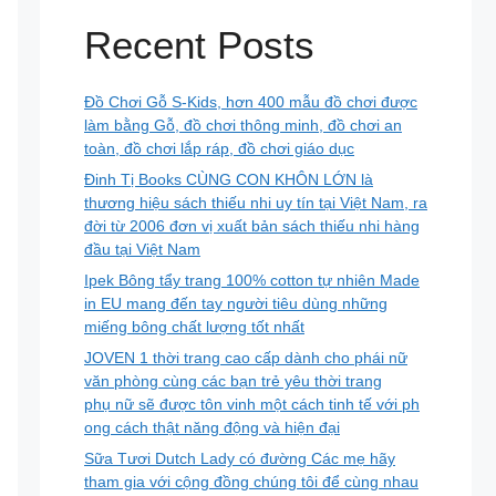
Recent Posts
Đồ Chơi Gỗ S-Kids, hơn 400 mẫu đồ chơi được
làm bằng Gỗ, đồ chơi thông minh, đồ chơi an
toàn, đồ chơi lắp ráp, đồ chơi giáo dục
Đinh Tị Books CÙNG CON KHÔN LỚN là
thương hiệu sách thiếu nhi uy tín tại Việt Nam, ra
đời từ 2006 đơn vị xuất bản sách thiếu nhi hàng
đầu tại Việt Nam
Ipek Bông tẩy trang 100% cotton tự nhiên Made
in EU mang đến tay người tiêu dùng những
miếng bông chất lượng tốt nhất
JOVEN 1 thời trang cao cấp dành cho phái nữ
văn phòng cùng các bạn trẻ yêu thời trang
phụ nữ sẽ được tôn vinh một cách tinh tế với ph
ong cách thật năng động và hiện đại
Sữa Tươi Dutch Lady có đường Các mẹ hãy
tham gia với cộng đồng chúng tôi để cùng nhau