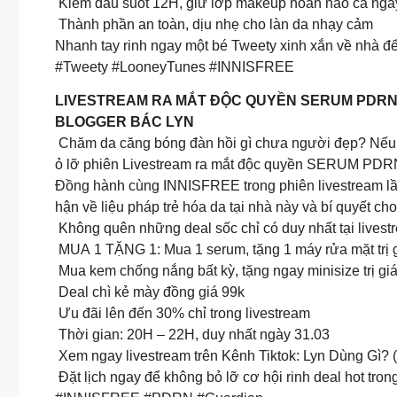
Kiềm dầu suốt 12H, giữ lớp makeup hoàn hảo cả ngà
Thành phần an toàn, dịu nhẹ cho làn da nhạy cảm
Nhanh tay rinh ngay một bé Tweety xinh xắn về nhà để
#Tweety #LooneyTunes #INNISFREE
LIVESTREAM RA MẮT ĐỘC QUYỀN SERUM PDRN
BLOGGER BÁC LYN
Chăm da căng bóng đàn hồi gì chưa người đẹp? Nếu c
ỏ lỡ phiên Livestream ra mắt độc quyền SERUM PDRN
Đồng hành cùng INNISFREE trong phiên livestream lần
hận về liệu pháp trẻ hóa da tại nhà này và bí quyết ch
Không quên những deal sốc chỉ có duy nhất tại livestr
MUA 1 TẶNG 1: Mua 1 serum, tặng 1 máy rửa mặt trị 
Mua kem chống nắng bất kỳ, tặng ngay minisize trị g
Deal chì kẻ mày đồng giá 99k
Ưu đãi lên đến 30% chỉ trong livestream
Thời gian: 20H – 22H, duy nhất ngày 31.03
Xem ngay livestream trên Kênh Tiktok: Lyn Dùng Gì?
Đặt lịch ngay để không bỏ lỡ cơ hội rinh deal hot tr