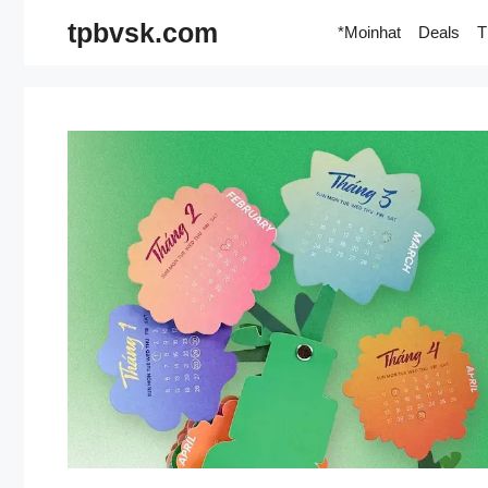
Skip
tpbvsk.com
*Moinhat
Deals
T
to
content