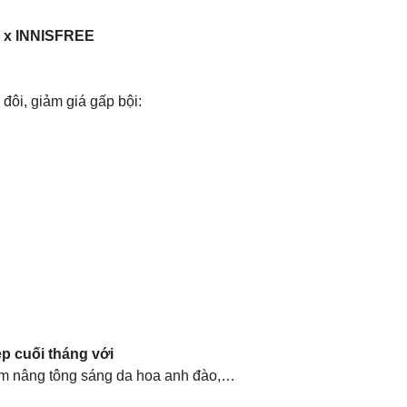
 x INNISFREE
ôi, giảm giá gấp bội:
p cuối tháng với
em nâng tông sáng da hoa anh đào,…