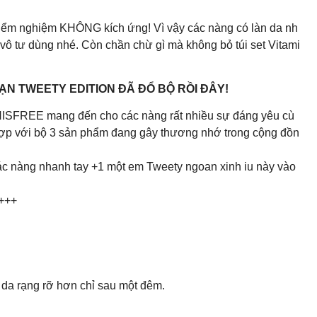
kiểm nghiệm KHÔNG kích ứng! Vì vậy các nàng có làn da nh
ô tư dùng nhé. Còn chần chừ gì mà không bỏ túi set Vitami
ẠN TWEETY EDITION ĐÃ ĐỔ BỘ RỒI ĐÂY!
NISFREE mang đến cho các nàng rất nhiều sự đáng yêu cù
ợp với bộ 3 sản phẩm đang gây thương nhớ trong cộng đồn
 các nàng nhanh tay +1 một em Tweety ngoan xinh iu này vào
+++
da rạng rỡ hơn chỉ sau một đêm.