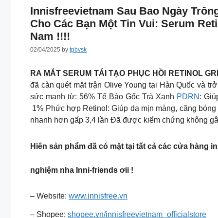
Innisfreevietnam Sau Bao Ngày Trô
Cho Các Bạn Một Tin Vui: Serum Ret
Nam !!!!
02/04/2025
by
tpbvsk
RA MẮT SERUM TÁI TẠO PHỤC HỒI RETINOL G
đã càn quét mặt trận Olive Young tại Hàn Quốc và tr
sức mạnh từ: 56% Tế Bào Gốc Trà Xanh
PDRN
: Giú
1% Phức hợp Retinol: Giúp da mịn màng, căng bóng 
nhanh hơn gấp 3,4 lần Đã được kiểm chứng không gây
Hiên sản phẩm đã có mặt tại tất cả các cửa hàng i
nghiệm nha Inni-friends ơii !
– Website:
www.innisfree.vn
– Shopee:
shopee.vn/innisfreevietnam_officialstore