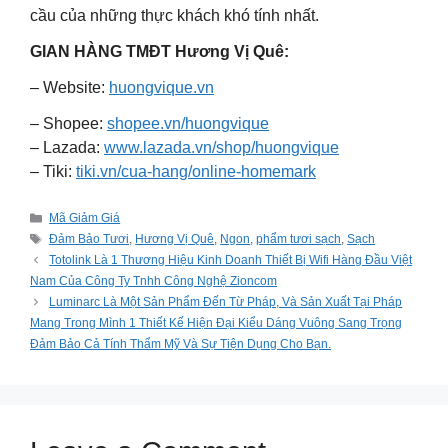
cầu của những thực khách khó tính nhất.
GIAN HÀNG TMĐT Hương Vị Quê:
– Website:
huongvique.vn
– Shopee:
shopee.vn/huongvique
– Lazada:
www.lazada.vn/shop/huongvique
– Tiki:
tiki.vn/cua-hang/online-homemark
Categories
Mã Giảm Giá
Tags
Đảm Bảo Tươi
,
Hương Vị Quê
,
Ngon
,
phẩm tươi sạch
,
Sạch
Totolink Là 1 Thương Hiệu Kinh Doanh Thiết Bị Wifi Hàng Đầu Việt
Nam Của Công Ty Tnhh Công Nghệ Zioncom
Luminarc Là Một Sản Phẩm Đến Từ Pháp, Và Sản Xuất Tại Pháp
Mang Trong Mình 1 Thiết Kế Hiện Đại Kiểu Dáng Vuông Sang Trọng
Đảm Bảo Cả Tính Thẩm Mỹ Và Sự Tiện Dụng Cho Bạn.