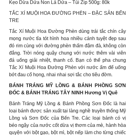
Kẹo Dừa Dứa Non Lá Dứa – Túi Zip 500g: 80k
TẮC XÍ MUỘI HOA ĐƯỜNG PHÈN – ĐẶC SẢN BẾN
TRE
Tắc Xí Muội Hoa Đường Phèn dùng trái tắc chín cây
mọng nước tỉa tót hình hoa nhiều cánh tuyệt đẹp sau
đó rim cùng với đường phèn thấm đậm đà, không còn
đắng. Trời nóng quậy chung với nước thêm vài viên
đá uống giải nhiệt, thanh cổ. Bạn có thể pha chung
Tắc Xí Muội Hoa Đường Phèn với nước ấm để uống
bớt đau cổ họng, nhai nhai sợi tắc cho tiêu đờm.
BÁNH TRÁNG MỸ LỒNG & BÁNH PHỒNG SƠN
ĐỐC & BÁNH TRÁNG TÂY NINH Hương Vị Quê
Bánh Tráng Mỹ Lồng & Bánh Phồng Sơn Đốc là hai
loại bánh được sản xuất tại làng nghề truyền thống Mỹ
Lồng và Sơn Đốc của Bến Tre. Các loại bánh có vị
béo ngậy của nước cốt dừa vị thơm của mè, hành hòa
quyện với bột gạo, bột mì, bột nếp làm cho từng chiếc