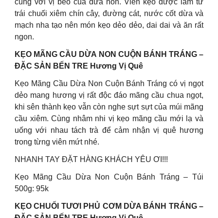
cùng với vị béo của dừa non. Viên kẹo được làm từ
trái chuối xiêm chín cây, đường cát, nước cốt dừa và
mạch nha tạo nên món kẹo dẻo dẻo, dai dai và ăn rất
ngon.
KẸO MÃNG CẦU DỪA NON CUỘN BÁNH TRÁNG –
ĐẶC SẢN BẾN TRE Hương Vị Quê
Kẹo Mãng Cầu Dừa Non Cuộn Bánh Tráng có vị ngọt
dẻo mang hương vị rất độc đáo mãng cầu chua ngọt,
khi sên thành kẹo vẫn còn nghe sựt sựt của múi mãng
cầu xiêm. Cùng nhâm nhi vị kẹo mãng cầu mới lạ và
uống với nhau tách trà để cảm nhận vị quê hương
trong từng viên mứt nhé.
NHANH TAY ĐẶT HÀNG KHÁCH YÊU ƠI!!!
Kẹo Mãng Cầu Dừa Non Cuộn Bánh Tráng – Túi
500g: 95k
KẸO CHUỐI TƯƠI PHỦ CƠM DỪA BÁNH TRÁNG –
ĐẶC SẢN BẾN TRE Hương Vị Quê