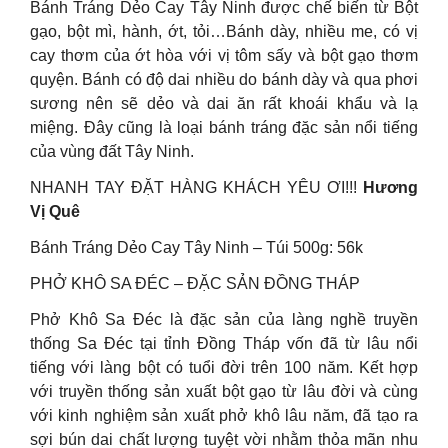
Bánh Tráng Dẻo Cay Tây Ninh được chế biến từ Bột
gạo, bột mì, hành, ớt, tỏi…Bánh dày, nhiều me, có vị
cay thơm của ớt hòa với vị tôm sấy và bột gạo thơm
quyện. Bánh có độ dai nhiều do bánh dày và qua phơi
sương nên sẽ dẻo và dai ăn rất khoái khẩu và lạ
miệng. Đây cũng là loại bánh tráng đặc sản nổi tiếng
của vùng đất Tây Ninh.
NHANH TAY ĐẶT HÀNG KHÁCH YÊU ƠI!!!
Hương
Vị Quê
Bánh Tráng Dẻo Cay Tây Ninh – Túi 500g: 56k
PHỞ KHÔ SA ĐÉC – ĐẶC SẢN ĐỒNG THÁP
Phở Khô Sa Đéc là đặc sản của làng nghề truyền
thống Sa Đéc tại tỉnh Đồng Tháp vốn đã từ lâu nổi
tiếng với làng bột có tuổi đời trên 100 năm. Kết hợp
với truyền thống sản xuất bột gạo từ lâu đời và cùng
với kinh nghiệm sản xuất phở khô lâu năm, đã tạo ra
sợi bún dai chất lượng tuyệt vời nhằm thỏa mãn nhu