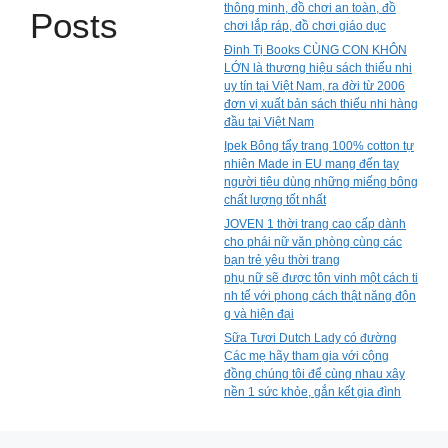
thông minh, đồ chơi an toàn, đồ
Posts
chơi lắp ráp, đồ chơi giáo dục
Đinh Tị Books CÙNG CON KHÔN
LỚN là thương hiệu sách thiếu nhi
uy tín tại Việt Nam, ra đời từ 2006
đơn vị xuất bản sách thiếu nhi hàng
đầu tại Việt Nam
Ipek Bông tẩy trang 100% cotton tự
nhiên Made in EU mang đến tay
người tiêu dùng những miếng bông
chất lượng tốt nhất
JOVEN 1 thời trang cao cấp dành
cho phái nữ văn phòng cùng các
bạn trẻ yêu thời trang
phụ nữ sẽ được tôn vinh một cách ti
nh tế với phong cách thật năng độn
g và hiện đại
Sữa Tươi Dutch Lady có đường
Các mẹ hãy tham gia với cộng
đồng chúng tôi để cùng nhau xây
nền 1 sức khỏe, gắn kết gia đình