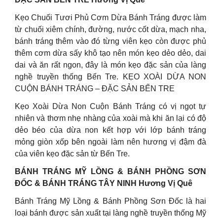
Kẹo Chuối Tươi Phủ Cơm Dừa Bánh Tráng được làm
từ chuối xiêm chính, đường, nước cốt dừa, mạch nha,
bánh tráng thêm vào đó từng viên kẹo còn được phủ
thêm cơm dừa sấy khô tạo nên món kẹo dẻo dẻo, dai
dai và ăn rất ngon, đây là món kẹo đặc sản của làng
nghề truyền thống Bến Tre. KẸO XOÀI DỪA NON
CUỘN BÁNH TRÁNG – ĐẶC SẢN BẾN TRE
Kẹo Xoài Dừa Non Cuộn Bánh Tráng có vị ngọt tự
nhiên và thơm nhẹ nhàng của xoài mà khi ăn lại có độ
dẻo béo của dừa non kết hợp với lớp bánh tráng
mỏng giòn xốp bên ngoài làm nên hương vị đậm đà
của viên kẹo đặc sản từ Bến Tre.
BÁNH TRÁNG MỸ LỒNG & BÁNH PHỒNG SƠN
ĐỐC & BÁNH TRÁNG TÂY NINH Hương Vị Quê
Bánh Tráng Mỹ Lồng & Bánh Phồng Sơn Đốc là hai
loại bánh được sản xuất tại làng nghề truyền thống Mỹ