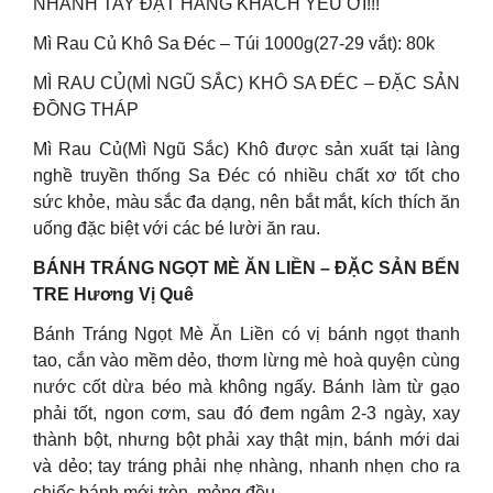
NHANH TAY ĐẶT HÀNG KHÁCH YÊU ƠI!!!
Mì Rau Củ Khô Sa Đéc – Túi 1000g(27-29 vắt): 80k
MÌ RAU CỦ(MÌ NGŨ SẮC) KHÔ SA ĐÉC – ĐẶC SẢN
ĐỒNG THÁP
Mì Rau Củ(Mì Ngũ Sắc) Khô được sản xuất tại làng
nghề truyền thống Sa Đéc có nhiều chất xơ tốt cho
sức khỏe, màu sắc đa dạng, nên bắt mắt, kích thích ăn
uống đặc biệt với các bé lười ăn rau.
BÁNH TRÁNG NGỌT MÈ ĂN LIỀN – ĐẶC SẢN BẾN
TRE Hương Vị Quê
Bánh Tráng Ngọt Mè Ăn Liền có vị bánh ngọt thanh
tao, cắn vào mềm dẻo, thơm lừng mè hoà quyện cùng
nước cốt dừa béo mà không ngấy. Bánh làm từ gạo
phải tốt, ngon cơm, sau đó đem ngâm 2-3 ngày, xay
thành bột, nhưng bột phải xay thật mịn, bánh mới dai
và dẻo; tay tráng phải nhẹ nhàng, nhanh nhẹn cho ra
chiếc bánh mới tròn, mỏng đều.