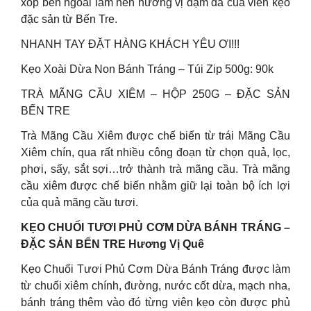
xốp bên ngoài làm nên hương vị đậm đà của viên kẹo
đặc sản từ Bến Tre.
NHANH TAY ĐẶT HÀNG KHÁCH YÊU ƠI!!!
Kẹo Xoài Dừa Non Bánh Tráng – Túi Zip 500g: 90k
TRÀ MÃNG CẦU XIÊM – HỘP 250G – ĐẶC SẢN
BẾN TRE
Trà Mãng Cầu Xiêm được chế biến từ trái Mãng Cầu
Xiêm chín, qua rất nhiều công đoạn từ chọn quả, lọc,
phơi, sấy, sắt sợi…trở thành trà mãng cầu. Trà mãng
cầu xiêm được chế biến nhằm giữ lại toàn bộ ích lợi
của quả mãng cầu tươi.
KẸO CHUỐI TƯƠI PHỦ CƠM DỪA BÁNH TRÁNG –
ĐẶC SẢN BẾN TRE Hương Vị Quê
Kẹo Chuối Tươi Phủ Cơm Dừa Bánh Tráng được làm
từ chuối xiêm chính, đường, nước cốt dừa, mạch nha,
bánh tráng thêm vào đó từng viên kẹo còn được phủ