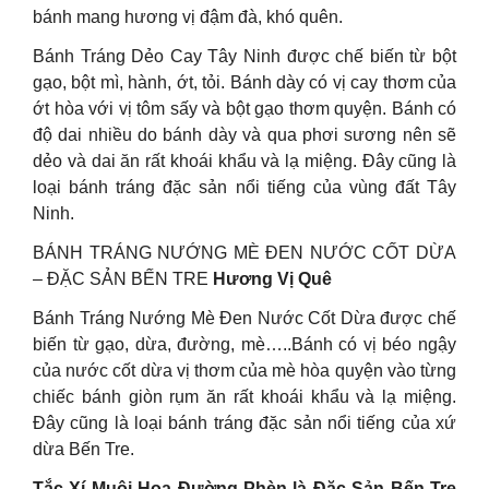
bánh mang hương vị đậm đà, khó quên.
Bánh Tráng Dẻo Cay Tây Ninh được chế biến từ bột
gạo, bột mì, hành, ớt, tỏi. Bánh dày có vị cay thơm của
ớt hòa với vị tôm sấy và bột gạo thơm quyện. Bánh có
độ dai nhiều do bánh dày và qua phơi sương nên sẽ
dẻo và dai ăn rất khoái khẩu và lạ miệng. Đây cũng là
loại bánh tráng đặc sản nổi tiếng của vùng đất Tây
Ninh.
BÁNH TRÁNG NƯỚNG MÈ ĐEN NƯỚC CỐT DỪA
– ĐẶC SẢN BẾN TRE
Hương Vị Quê
Bánh Tráng Nướng Mè Đen Nước Cốt Dừa được chế
biến từ gạo, dừa, đường, mè…..Bánh có vị béo ngậy
của nước cốt dừa vị thơm của mè hòa quyện vào từng
chiếc bánh giòn rụm ăn rất khoái khẩu và lạ miệng.
Đây cũng là loại bánh tráng đặc sản nổi tiếng của xứ
dừa Bến Tre.
Tắc Xí Muội Hoa Đường Phèn là Đặc Sản Bến Tre