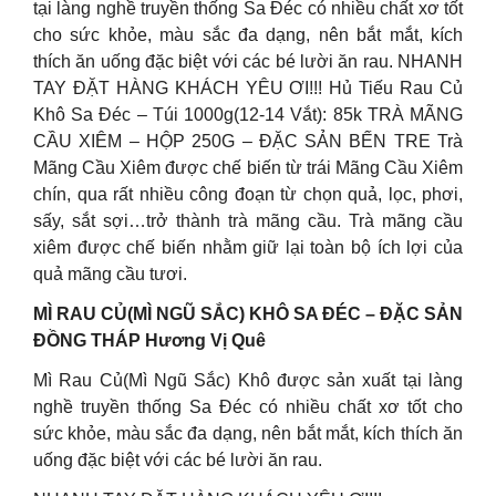
tại làng nghề truyền thống Sa Đéc có nhiều chất xơ tốt
cho sức khỏe, màu sắc đa dạng, nên bắt mắt, kích
thích ăn uống đặc biệt với các bé lười ăn rau. NHANH
TAY ĐẶT HÀNG KHÁCH YÊU ƠI!!! Hủ Tiếu Rau Củ
Khô Sa Đéc – Túi 1000g(12-14 Vắt): 85k TRÀ MÃNG
CẦU XIÊM – HỘP 250G – ĐẶC SẢN BẾN TRE Trà
Mãng Cầu Xiêm được chế biến từ trái Mãng Cầu Xiêm
chín, qua rất nhiều công đoạn từ chọn quả, lọc, phơi,
sấy, sắt sợi…trở thành trà mãng cầu. Trà mãng cầu
xiêm được chế biến nhằm giữ lại toàn bộ ích lợi của
quả mãng cầu tươi.
MÌ RAU CỦ(MÌ NGŨ SẮC) KHÔ SA ĐÉC – ĐẶC SẢN
ĐỒNG THÁP Hương Vị Quê
Mì Rau Củ(Mì Ngũ Sắc) Khô được sản xuất tại làng
nghề truyền thống Sa Đéc có nhiều chất xơ tốt cho
sức khỏe, màu sắc đa dạng, nên bắt mắt, kích thích ăn
uống đặc biệt với các bé lười ăn rau.