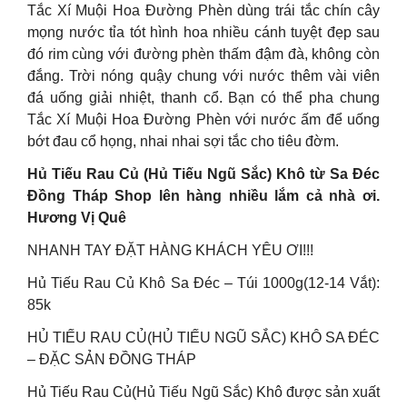
Tắc Xí Muội Hoa Đường Phèn dùng trái tắc chín cây
mọng nước tỉa tót hình hoa nhiều cánh tuyệt đẹp sau
đó rim cùng với đường phèn thấm đậm đà, không còn
đắng. Trời nóng quậy chung với nước thêm vài viên
đá uống giải nhiệt, thanh cổ. Bạn có thể pha chung
Tắc Xí Muội Hoa Đường Phèn với nước ấm để uống
bớt đau cổ họng, nhai nhai sợi tắc cho tiêu đờm.
Hủ Tiếu Rau Củ (Hủ Tiếu Ngũ Sắc) Khô từ Sa Đéc
Đồng Tháp Shop lên hàng nhiều lắm cả nhà ơi.
Hương Vị Quê
NHANH TAY ĐẶT HÀNG KHÁCH YÊU ƠI!!!
Hủ Tiếu Rau Củ Khô Sa Đéc – Túi 1000g(12-14 Vắt):
85k
HỦ TIẾU RAU CỦ(HỦ TIẾU NGŨ SẮC) KHÔ SA ĐÉC
– ĐẶC SẢN ĐỒNG THÁP
Hủ Tiếu Rau Củ(Hủ Tiếu Ngũ Sắc) Khô được sản xuất