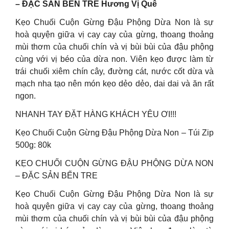
– ĐẶC SẢN BẾN TRE Hương Vị Quê
Kẹo Chuối Cuộn Gừng Đậu Phộng Dừa Non là sự
hoà quyện giữa vị cay cay của gừng, thoang thoảng
mùi thơm của chuối chín và vị bùi bùi của đậu phộng
cùng với vị béo của dừa non. Viên kẹo được làm từ
trái chuối xiêm chín cây, đường cát, nước cốt dừa và
mạch nha tạo nên món kẹo dẻo dẻo, dai dai và ăn rất
ngon.
NHANH TAY ĐẶT HÀNG KHÁCH YÊU ƠI!!!
Kẹo Chuối Cuộn Gừng Đậu Phộng Dừa Non – Túi Zip
500g: 80k
KẸO CHUỐI CUỘN GỪNG ĐẬU PHỘNG DỪA NON
– ĐẶC SẢN BẾN TRE
Kẹo Chuối Cuộn Gừng Đậu Phộng Dừa Non là sự
hoà quyện giữa vị cay cay của gừng, thoang thoảng
mùi thơm của chuối chín và vị bùi bùi của đậu phộng