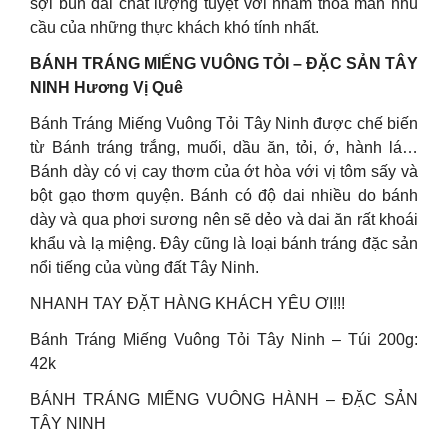
sợi bún dai chất lượng tuyệt vời nhằm thỏa mãn nhu
cầu của những thực khách khó tính nhất.
BÁNH TRÁNG MIẾNG VUÔNG TỎI – ĐẶC SẢN TÂY
NINH Hương Vị Quê
Bánh Tráng Miếng Vuông Tỏi Tây Ninh được chế biến
từ Bánh tráng trắng, muối, dầu ăn, tỏi, ớ, hành lá…
Bánh dày có vị cay thơm của ớt hòa với vị tôm sấy và
bột gạo thơm quyện. Bánh có độ dai nhiều do bánh
dày và qua phơi sương nên sẽ dẻo và dai ăn rất khoái
khẩu và lạ miệng. Đây cũng là loại bánh tráng đặc sản
nổi tiếng của vùng đất Tây Ninh.
NHANH TAY ĐẶT HÀNG KHÁCH YÊU ƠI!!!
Bánh Tráng Miếng Vuông Tỏi Tây Ninh – Túi 200g:
42k
BÁNH TRÁNG MIẾNG VUÔNG HÀNH – ĐẶC SẢN
TÂY NINH