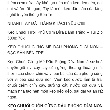
thêm cơm dừa sấy khô tạo nên món kẹo dẻo dẻo, dai
dai và ăn rất ngon, đây là món kẹo đặc sản của làng
nghề truyền thống Bến Tre.
NHANH TAY ĐẶT HÀNG KHÁCH YÊU ƠI!!!
Kẹo Chuối Tươi Phủ Cơm Dừa Bánh Tráng – Túi Zip
500g: 70k
KẸO CHUỐI GỪNG MÈ ĐẬU PHỘNG DỪA NON –
ĐẶC SẢN BẾN TRE
Kẹo Chuối Gừng Mè Đậu Phộng Dừa Non là sự hoà
quyện giữa vị cay cay của gừng, thoang thoảng mùi
thơm của chuối chín và vị bùi bùi của đậu phộng cùng
với vị béo của dừa non. Viên kẹo được làm từ trái
chuối xiêm chín cây, đường cát, nước cốt dừa và
mạch nha tạo nên món kẹo dẻo dẻo, dai dai và ăn rất
ngon.
KẸO CHUỐI CUỘN GỪNG ĐẬU PHỘNG DỪA NON