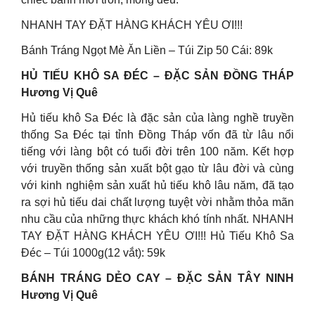
NHANH TAY ĐẶT HÀNG KHÁCH YÊU ƠI!!!
Bánh Tráng Ngọt Mè Ăn Liền – Túi Zip 50 Cái: 89k
HỦ TIẾU KHÔ SA ĐÉC – ĐẶC SẢN ĐỒNG THÁP
Hương Vị Quê
Hủ tiếu khô Sa Đéc là đặc sản của làng nghề truyền
thống Sa Đéc tại tỉnh Đồng Tháp vốn đã từ lâu nổi
tiếng với làng bột có tuổi đời trên 100 năm. Kết hợp
với truyền thống sản xuất bột gạo từ lâu đời và cùng
với kinh nghiệm sản xuất hủ tiếu khô lâu năm, đã tạo
ra sợi hủ tiếu dai chất lượng tuyệt vời nhằm thỏa mãn
nhu cầu của những thực khách khó tính nhất. NHANH
TAY ĐẶT HÀNG KHÁCH YÊU ƠI!!! Hủ Tiếu Khô Sa
Đéc – Túi 1000g(12 vắt): 59k
BÁNH TRÁNG DẺO CAY – ĐẶC SẢN TÂY NINH
Hương Vị Quê