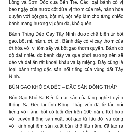
Lồng và Sơn Đốc của Bến Tre. Các loại bánh có vị
béo ngậy của nước cốt dừa vị thơm của mè, hành hòa
quyện với bột gạo, bột mì, bột nếp làm cho từng chiếc
bánh mang hương vị đậm đà, khó quên.
Bánh Tráng Dẻo Cay Tây Ninh được chế biến từ bột
gạo, bột mì, hành, ớt, tỏi. Bánh dày có vị cay thơm của
ớt hòa với vị tôm sấy và bột gạo thơm quyện. Bánh có
độ dai nhiều do bánh dày và qua phơi sương nên sẽ
dẻo và dai ăn rất khoái khẩu và lạ miệng. Đây cũng là
loại bánh tráng đặc sản nổi tiếng của vùng đất Tây
Ninh.
BÚN GẠO KHÔ SA ĐÉC – ĐẶC SẢN ĐỒNG THÁP
Bún Gạo Khô Sa Đéc là đặc sản của làng nghề truyền
thống Sa Đéc tại tỉnh Đồng Tháp vốn đã từ lâu nổi
tiếng với làng bột có tuổi đời trên 100 năm. Kết hợp
với truyền thống sản xuất bột gạo từ lâu đời và cùng
với kinh nghiệm sản xuất bún khô lâu năm, đã tạo ra