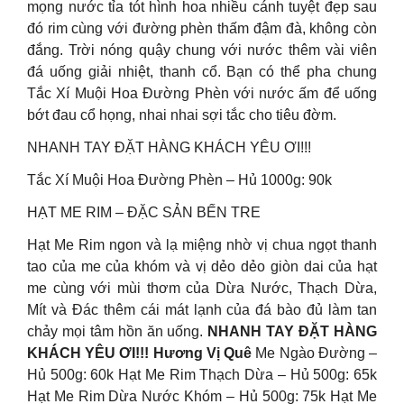
mọng nước tỉa tót hình hoa nhiều cánh tuyệt đẹp sau
đó rim cùng với đường phèn thấm đậm đà, không còn
đắng. Trời nóng quậy chung với nước thêm vài viên
đá uống giải nhiệt, thanh cổ. Bạn có thể pha chung
Tắc Xí Muội Hoa Đường Phèn với nước ấm để uống
bớt đau cổ họng, nhai nhai sợi tắc cho tiêu đờm.
NHANH TAY ĐẶT HÀNG KHÁCH YÊU ƠI!!!
Tắc Xí Muội Hoa Đường Phèn – Hủ 1000g: 90k
HẠT ME RIM – ĐẶC SẢN BẾN TRE
Hạt Me Rim ngon và lạ miệng nhờ vị chua ngọt thanh
tao của me của khóm và vị dẻo dẻo giòn dai của hạt
me cùng với mùi thơm của Dừa Nước, Thạch Dừa,
Mít và Đác thêm cái mát lạnh của đá bào đủ làm tan
chảy mọi tâm hồn ăn uống.
NHANH TAY ĐẶT HÀNG
KHÁCH YÊU ƠI!!! Hương Vị Quê
Me Ngào Đường –
Hủ 500g: 60k Hạt Me Rim Thạch Dừa – Hủ 500g: 65k
Hạt Me Rim Dừa Nước Khóm – Hủ 500g: 75k Hạt Me