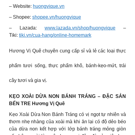
– Website:
huongvique.vn
– Shopee:
shopee.vn/huongvique
– Lazada:
www.lazada.vn/shop/huongvique
–
Tiki:
tiki.vn/cua-hang/online-homemark
Hương Vị Quê chuyên cung cấp sỉ và lẻ các loại thực
phẩm tươi sống, thực phẩm khô, bánh-kẹo-mứt, trái
cây tươi và gia vị.
KẸO XOÀI DỪA NON BÁNH TRÁNG – ĐẶC SẢN
BẾN TRE Hương Vị Quê
Kẹo Xoài Dừa Non Bánh Tráng có vị ngọt tự nhiên và
thơm nhẹ nhàng của xoài mà khi ăn lại có độ dẻo béo
của dừa non kết hợp với lớp bánh tráng mỏng giòn