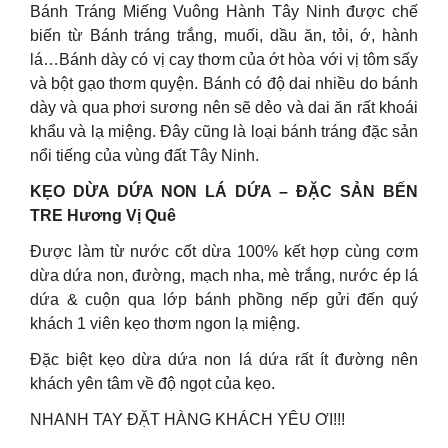
Bánh Tráng Miếng Vuông Hành Tây Ninh được chế
biến từ Bánh tráng trắng, muối, dầu ăn, tỏi, ớ, hành
lá…Bánh dày có vị cay thơm của ớt hòa với vị tôm sấy
và bột gạo thơm quyện. Bánh có độ dai nhiều do bánh
dày và qua phơi sương nên sẽ dẻo và dai ăn rất khoái
khẩu và lạ miệng. Đây cũng là loại bánh tráng đặc sản
nổi tiếng của vùng đất Tây Ninh.
KẸO DỪA DỨA NON LÁ DỨA – ĐẶC SẢN BẾN
TRE Hương Vị Quê
Được làm từ nước cốt dừa 100% kết hợp cùng cơm
dừa dứa non, đường, mạch nha, mè trắng, nước ép lá
dứa & cuộn qua lớp bánh phồng nếp gửi đến quý
khách 1 viên kẹo thơm ngon lạ miệng.
Đặc biệt kẹo dừa dứa non lá dứa rất ít đường nên
khách yên tâm về độ ngọt của kẹo.
NHANH TAY ĐẶT HÀNG KHÁCH YÊU ƠI!!!