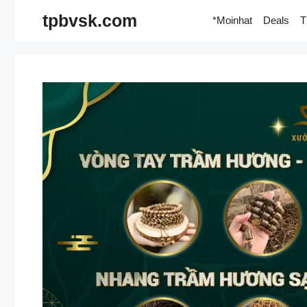
Skip
tpbvsk.com
*Moinhat
Deals
T
to
content