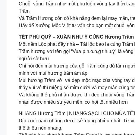
Chuỗi vòng Trầm như một phụ kiện vòng tay thời trang
Trầm
Và Trầm Hương còn có khả năng đem lại may mắn, thu
Hãy để Xưởng Mộc Việt tư vấn cho bạn một chuỗi vò
TẾT PHÚ QUÝ – XUÂN NHƯ Ý CÙNG Hương Trầm
Một năm Lộc phát đầy nhà – Tài lộc bao la cùng Trầ
Trầm hương với tên gọi “Vua p.h.o.n.g t.h.u.ỷ” là vòn
người sở hữu
Chỉ nói đến mùi hương của gỗ Trầm cũng đủ làm người
mình với mùi hương trầm ấm áp.
Mùi hương Trầm với vẻ đẹp mộc mạc của vòng tay đ
thấy vui vẻ thì miệng sẽ mỉm cười và may mắn cũng t
Và không thể phủ nhận được khi đeo chuỗi vòng Trầm s
nhận được nhiều sự yêu mến, cơ hội tốt nhiều hơn
NHANG Hương Trầm | NHANG SẠCH CHO MÙA TẾ
Dịp cuối năm nhang được sử dụng nhiều nhất. Từ việ
thể thiếu nén nhang.