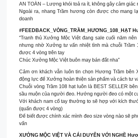
AN TOÀN – Lượng khói toả ra ít, không gây cảm giác ng
Ngoài ra, nhang Trầm hương còn được cho mang lại 
doanh
#FEEDBACK_VÒNG_TRẦM_HƯƠNG_108_HẠT Hư
“Tranh thủ Xưởng Mộc Việt đang sale cuối năm nên
nhưng nhờ Xưởng tư vấn nhiệt tình mà chuỗi Trầm 1
được 4 vòng trên tay
Chúc Xưởng Mộc Việt buôn may bán đắt nha”
Cảm ơn khách vẫn luôn tin chọn Hương Trầm bên X
động lực để Xưởng hoàn thiện sản phẩm và cách tư vấ
Chuỗi vòng Trầm 108 hạt luôn là BEST SELLER bên 
sầu muộn của người đeo. Hướng người đeo có một cuộ
Với khách nam cổ tay thường to sẽ hợp với kích th
(quấn được 4 vòng)
Để biết được chính xác mình đeo size vòng nào sẽ p
vấn
XƯỞNG MỘC VIỆT VÀ CÁI DUYÊN VỚI NGHỀ Hươ