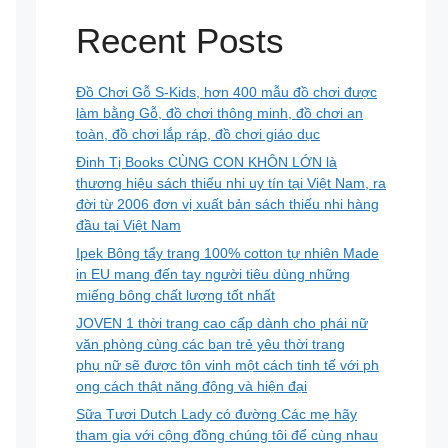
Recent Posts
Đồ Chơi Gỗ S-Kids, hơn 400 mẫu đồ chơi được
làm bằng Gỗ, đồ chơi thông minh, đồ chơi an
toàn, đồ chơi lắp ráp, đồ chơi giáo dục
Đinh Tị Books CÙNG CON KHÔN LỚN là
thương hiệu sách thiếu nhi uy tín tại Việt Nam, ra
đời từ 2006 đơn vị xuất bản sách thiếu nhi hàng
đầu tại Việt Nam
Ipek Bông tẩy trang 100% cotton tự nhiên Made
in EU mang đến tay người tiêu dùng những
miếng bông chất lượng tốt nhất
JOVEN 1 thời trang cao cấp dành cho phái nữ
văn phòng cùng các bạn trẻ yêu thời trang
phụ nữ sẽ được tôn vinh một cách tinh tế với ph
ong cách thật năng động và hiện đại
Sữa Tươi Dutch Lady có đường Các mẹ hãy
tham gia với cộng đồng chúng tôi để cùng nhau