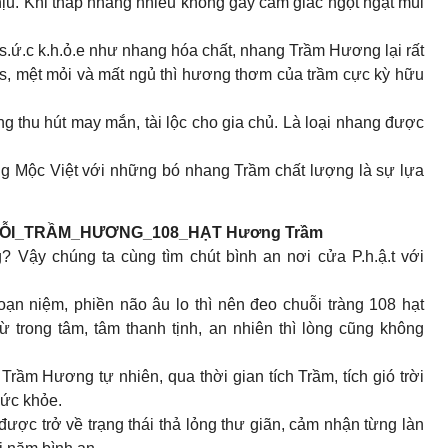
ịu. Khi thắp nhang nhiều không gây cảm giác ngột ngạt mùi
.c k.h.ỏ.e như nhang hóa chất, nhang Trầm Hương lại rất
ress, mệt mỏi và mất ngủ thì hương thơm của trầm cực kỳ hữu
i
hu hút may mắn, tài lộc cho gia chủ. Là loại nhang được
 Mộc Việt với những bó nhang Trầm chất lượng là sự lựa
UỖI_TRẦM_HƯƠNG_108_HẠT Hương Trầm
 Vậy chúng ta cùng tìm chút bình an nơi cửa P.h.ậ.t với
đoạn niệm, phiền não âu lo thì nên đeo chuỗi tràng 108 hạt
trong tâm, tâm thanh tịnh, an nhiên thì lòng cũng không
rầm Hương tự nhiên, qua thời gian tích Trầm, tích gió trời
ức khỏe.
ợc trở về trạng thái thả lỏng thư giãn, cảm nhận từng làn