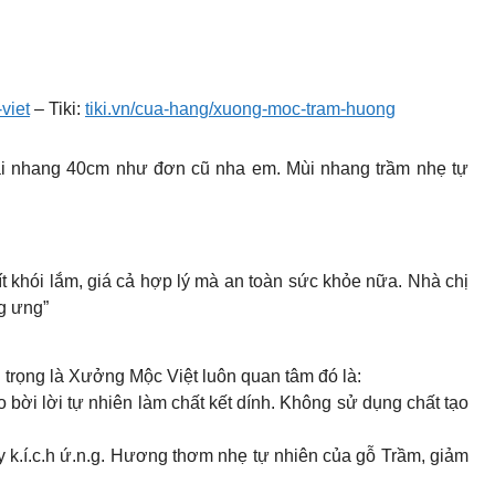
viet
– Tiki:
tiki.vn/cua-hang/xuong-moc-tram-huong
ại nhang 40cm như đơn cũ nha em. Mùi nhang trầm nhẹ tự
ít khói lắm, giá cả hợp lý mà an toàn sức khỏe nữa. Nhà chị
g ưng”
 trọng là Xưởng Mộc Việt luôn quan tâm đó là:
bời lời tự nhiên làm chất kết dính. Không sử dụng chất tạo
.í.c.h ứ.n.g. Hương thơm nhẹ tự nhiên của gỗ Trầm, giảm