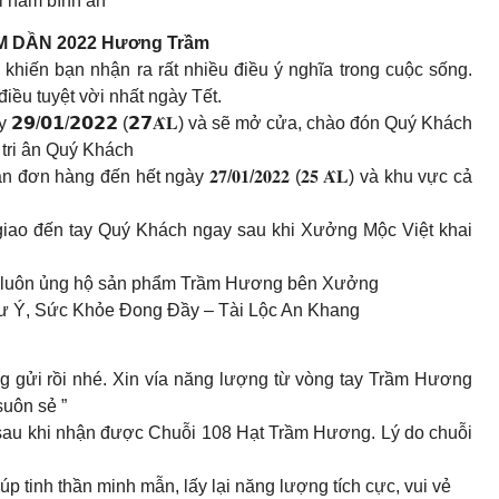
i năm bình an
 DẦN 2022 Hương Trầm
khiến bạn nhận ra rất nhiều điều ý nghĩa trong cuộc sống.
iều tuyệt vời nhất ngày Tết.
𝟵/𝟬𝟭/𝟮𝟬𝟮𝟮 (𝟮𝟳𝐀̂𝐋) và sẽ mở cửa, chào đón Quý Khách
 mới tri ân Quý Khách
hàng đến hết ngày 𝟐𝟕/𝟎𝟏/𝟐𝟎𝟐𝟐 (𝟐𝟓 𝐀̂𝐋) và khu vực cả
giao đến tay Quý Khách ngay sau khi Xưởng Mộc Việt khai
ã luôn ủng hộ sản phẩm Trầm Hương bên Xưởng
ư Ý, Sức Khỏe Đong Đầy – Tài Lộc An Khang
gửi rồi nhé. Xin vía năng lượng từ vòng tay Trầm Hương
uôn sẻ ”
sau khi nhận được Chuỗi 108 Hạt Trầm Hương. Lý do chuỗi
p tinh thần minh mẫn, lấy lại năng lượng tích cực, vui vẻ