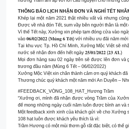
hương Trầm ấm áp với lời cầu nguyện cho những cuố
THÔNG BÁO LỊCH NHẬN ĐƠN VÀ NGHỈ TẾT NHÂM
Khép lại một năm 2021 thật nhiều vất vả nhưng cũng 
Được về nhà đón Tết, sum vầy bên người thân là một đ
Vì thế Tết này, Xưởng xin phép tạm đóng cửa vào ngày 𝟮
vào 𝟎𝟔/𝟎𝟐/𝟐𝟎𝟐𝟐 (𝐌𝐮̀𝐧𝐠 𝟔 𝐓𝐞̂́𝐭) với nhiều ưu đãi năm
Tại khu vực Tp. Hồ Chí Minh, Xưởng Mộc Việt sẽ nhận đơn 
nước sẽ nhận đơn đến hết ngày 𝟐𝟓/𝟎𝟏/𝟐𝟎𝟐𝟐 (𝟐𝟑 𝐀̂𝐋)
Mọi đơn hàng sau 02 ngày trên sẽ được lên đơn và 
trương đầu năm (Mùng 6 Tết – 06/02/2022)
Xưởng Mộc Việt xin chân thành cảm ơn quý khách đ
Thương chúc quý khách một năm mới An Duyên – Nh
#FEEDBACK_VÒNG_108_HẠT_Hương Trầm
“Xưởng ơi, mình đã nhận được vòng Trầm của Xưởng 
để mong những ngày cuối năm luôn được bình an và s
Một feedback xinh xinh của khách gửi về cho Xưởng 
108 hạt luôn được khách yêu thích là vì:
Trầm Hương có một mùi thơm gỗ rất đặc biệt, có thể giú