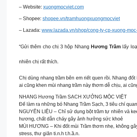
– Website:
xuongmocviet.com
– Shopee:
shopee.vn/tramhuongxuongmocviet
– Lazada:
www.lazada.vn/shop/cong-ty-cp-xuong-moc-
“Gửi thêm cho chị 3 hộp Nhang
Hương Trầm
lấy lo
nhiên chị rất thích.
Chị dùng nhang trầm bên em riết quen rồi. Nhang đốt 
ai cũng khen mùi nhang trầm này thơm dễ chịu, ai cũn
NHANG Hương Trầm SẠCH XƯỞNG MỘC VIỆT
Để làm ra những bó Nhang Trầm Sạch, 3 tiêu chí quan
NGUYÊN LIỆU – Chỉ sử dụng bột trầm tự nhiên và keo 
hương, chất dẫn cháy gây ảnh hưởng sức khoẻ
MÙI HƯƠNG – Khi đốt mùi Trầm thơm nhẹ, không gây k
stress, thư giãn ti.n.h t.h.ầ.n.