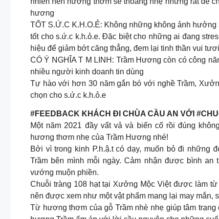
nhiên nên hương thơm sẽ thoảng nhẹ nhưng rất dễ ch
hương
TỐT S.Ứ.C K.H.O.Ẻ: Không những không ảnh hưởng s.ứ
tốt cho s.ứ.c k.h.ỏ.e. Đặc biệt cho những ai đang st
hiệu để giảm bớt căng thẳng, đem lại tinh thần vui tươ
CÓ Ý NGHĨA T M LINH: Trầm Hương còn có công năng t
nhiều người kinh doanh tin dùng
Tự hào với hơn 30 năm gắn bó với nghề Trầm, Xưởng
chọn cho s.ứ.c k.h.ỏ.e
#FEEDBACK KHÁCH ĐI CHÙA CẦU AN VỚI #CH
Một năm 2021 đầy vất vả và biến cố rồi đúng không?
hương thơm nhẹ của Trầm Hương nhé!
Bởi vì trong kinh P.h.ậ.t có dạy, muốn bỏ đi những 
Trầm bên mình mỗi ngày. Cảm nhận được bình an từ 
vướng muộn phiền.
Chuỗi tràng 108 hạt tại Xưởng Mộc Việt được làm từ T
nên được xem như một vật phẩm mang lại may mắn, s
Từ hương thơm của gỗ Trầm nhè nhẹ giúp tâm trạng đư