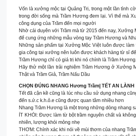
Vốn là xưởng mộc tại Quảng Trị, trong một lần tình 
trong đời sống mà Trầm Hương đem lại. Vì thế mà Xư
công dụng của Trầm đến mọi người
Nhờ cái duyên với Trầm mà từ 2015 đến nay, Xưởng M
để cung ứng những mẫu vòng tay Trầm Hương và Nhan
Những sản phẩm tại Xưởng Mộc Việt luôn được làm từ
gia công tại xưởng nên luôn được khách hàng từ sỉ đế
Trầm Hương chỉ có giá trị khi nó chính là Trầm Hươn
Hãy thử một lần trải nghiệm Trầm Hương ở Xưởng Mộc
Thật và Trầm Giả, Trầm Nấu Dầu
CHỌN ĐÚNG NHANG Hương Trầm| TẾT AN LÀN
Tết đã cận kề cũng là lúc nhu cầu sử dụng nhang cũ
đến s.ứ.c k.h.ỏ.e cũng được quan tâm nhiều hơn
Nhang Trầm Hương là một trong những dòng nhang sạ
ÍT KHÓI: Được làm từ bột trầm nguyên chất và không
nhiên, lượng khói mỏng nhẹ
THƠM: Chính xác khi nói về mùi thơm của nhang Trầm 