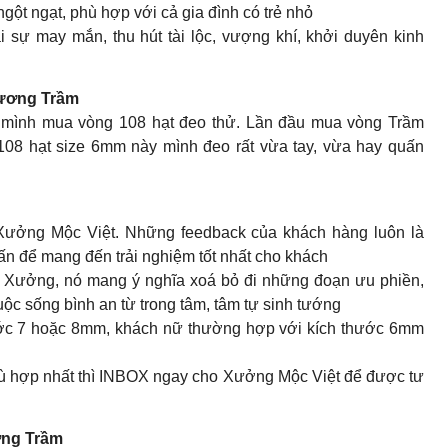
ột ngạt, phù hợp với cả gia đình có trẻ nhỏ
sự may mắn, thu hút tài lộc, vượng khí, khởi duyên kinh
ơng Trầm
 mình mua vòng 108 hạt đeo thử. Lần đầu mua vòng Trầm
08 hạt size 6mm này mình đeo rất vừa tay, vừa hay quấn
ưởng Mộc Việt. Những feedback của khách hàng luôn là
n để mang đến trải nghiệm tốt nhất cho khách
Xưởng, nó mang ý nghĩa xoá bỏ đi những đoạn ưu phiền,
c sống bình an từ trong tâm, tâm tự sinh tướng
ước 7 hoặc 8mm, khách nữ thường hợp với kích thước 6mm
hù hợp nhất thì INBOX ngay cho Xưởng Mộc Việt để được tư
ng Trầm