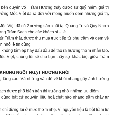
cờ bén duyên với Trầm Hương thấy được sự quý hiếm, giá trị
ởng Mộc Việt đã ra đời với mong muốn đem những giá trị,
ộc Việt đã có 2 xưởng sản xuất tại Quảng Trị và Quy Nhơn
g Trầm Sạch cho các khách sỉ – lẻ
 Trầm thật, được thu mua trực tiếp từ phu trầm và đem về
n nhỏ lẻ tin dùng
g, không tẩm ép hay dấu dầu để tạo ra hương thơm nhân tạo.
 Việt, chúng tôi sẽ cho bạn thấy sự khác biệt giữa Trầm
H KHÔNG NGỘT NGẠT HƯƠNG KHÓI
ng tăng cao. Và những vấn đề về khói nhang gây ảnh hưởng
ch được phổ biến trên thị trường nhờ những ưu điểm:
 dùng bất cứ nguyên liệu hoá chất nào nhang trầm cháy tự
chỉ dừng lại ở mức thơm nhẹ. Vì nguyên liệu là bột trầm tự