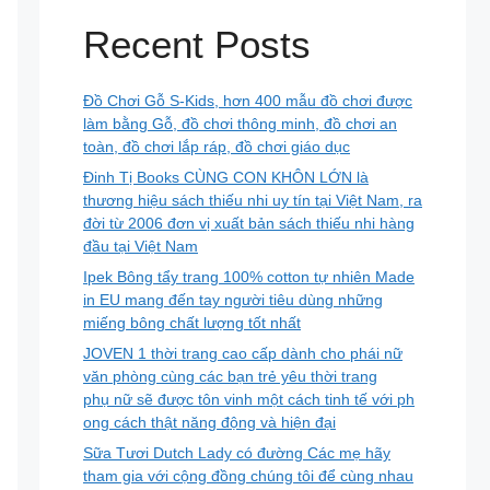
Recent Posts
Đồ Chơi Gỗ S-Kids, hơn 400 mẫu đồ chơi được
làm bằng Gỗ, đồ chơi thông minh, đồ chơi an
toàn, đồ chơi lắp ráp, đồ chơi giáo dục
Đinh Tị Books CÙNG CON KHÔN LỚN là
thương hiệu sách thiếu nhi uy tín tại Việt Nam, ra
đời từ 2006 đơn vị xuất bản sách thiếu nhi hàng
đầu tại Việt Nam
Ipek Bông tẩy trang 100% cotton tự nhiên Made
in EU mang đến tay người tiêu dùng những
miếng bông chất lượng tốt nhất
JOVEN 1 thời trang cao cấp dành cho phái nữ
văn phòng cùng các bạn trẻ yêu thời trang
phụ nữ sẽ được tôn vinh một cách tinh tế với ph
ong cách thật năng động và hiện đại
Sữa Tươi Dutch Lady có đường Các mẹ hãy
tham gia với cộng đồng chúng tôi để cùng nhau