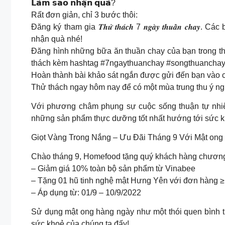
𝗟𝗮̀𝗺 𝘀𝗮𝗼 𝗻𝗵𝗮̣̂𝗻 𝗾𝘂𝗮̀?
Rất đơn giản, chỉ 3 bước thôi:
Đăng ký tham gia 𝑻𝒉𝒖̛̉ 𝒕𝒉𝒂́𝒄𝒉 7 𝒏𝒈𝒂̀𝒚 𝒕𝒉𝒖𝒂̂̀𝒏 
nhận quà nhé!
Đăng hình những bữa ăn thuần chay của bạn trong thờ
thách kèm hashtag #7ngaythuanchay #songthuancha
Hoàn thành bài khảo sát ngắn được gửi đến bạn vào cu
Thử thách ngay hôm nay để có một mùa trung thu ý ng
Với phương châm phụng sự cuộc sống thuận tự nh
những sản phẩm thực dưỡng tốt nhất hướng tới sức kh
Giọt Vàng Trong Nắng – Ưu Đãi Tháng 9 Với Mật ong
Chào tháng 9, Homefood tặng quý khách hàng chương
– Giảm giá 10% toàn bộ sản phẩm từ Vinabee
– Tặng 01 hũ tinh nghệ mật Hưng Yên với đơn hàng ≥
– Áp dụng từ: 01/9 – 10/9/2022
Sử dụng mật ong hàng ngày như một thói quen bình t
sức khoẻ của chúng ta đấy!