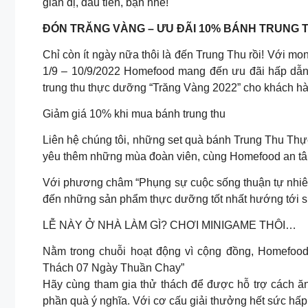
giản dị, đầu tiên, bạn nhé!
ĐÓN TRĂNG VÀNG – ƯU ĐÃI 10% BÁNH TRUNG 
Chỉ còn ít ngày nữa thôi là đến Trung Thu rồi! Với m
1/9 – 10/9/2022 Homefood mang đến ưu đãi hấp dẫn 
trung thu thực dưỡng “Trăng Vàng 2022” cho khách hà
Giảm giá 10% khi mua bánh trung thu
Liên hệ chúng tôi, những set quà bánh Trung Thu Th
yêu thêm những mùa đoàn viên, cùng Homefood an tâ
Với phương châm “Phụng sự cuộc sống thuận tự nhi
đến những sản phẩm thực dưỡng tốt nhất hướng tới sứ
LỄ NÀY Ở NHÀ LÀM GÌ? CHƠI MINIGAME THÔI…
Nằm trong chuỗi hoạt động vì cộng đồng, Homefoo
Thách 07 Ngày Thuần Chay”
Hãy cùng tham gia thử thách để được hỗ trợ cách ă
phần quà ý nghĩa. Với cơ cấu giải thưởng hết sức hấp