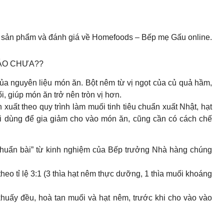
 sản phẩm và đánh giá về Homefoods – Bếp mẹ Gấu online.
HẢO CHƯA??
ủa nguyên liệu món ăn. Bột nêm từ vị ngọt của củ quả hầm,
, giúp món ăn trở nên tròn vị hơn.
xuất theo quy trình làm muối tinh tiêu chuẩn xuất Nhật, hạt
hi dùng để gia giảm cho vào món ăn, cũng cần có cách chế
chuẩn bài” từ kinh nghiệm của Bếp trưởng Nhà hàng chúng
heo tỉ lệ 3:1 (3 thìa hạt nêm thực dưỡng, 1 thìa muối khoáng
uấy đều, hoà tan muối và hạt nêm, trước khi cho vào vào