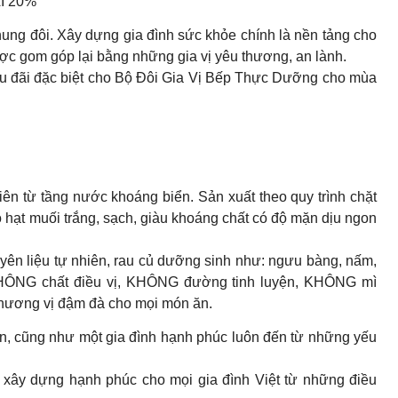
I 20%
ung đôi. Xây dựng gia đình sức khỏe chính là nền tảng cho
ợc gom góp lại bằng những gia vị yêu thương, an lành.
u đãi đặc biệt cho Bộ Đôi Gia Vị Bếp Thực Dưỡng cho mùa
iên từ tầng nước khoáng biển. Sản xuất theo quy trình chặt
 hạt muối trắng, sạch, giàu khoáng chất có độ mặn dịu ngon
ên liệu tự nhiên, rau củ dưỡng sinh như: ngưu bàng, nấm,
HÔNG chất điều vị, KHÔNG đường tinh luyện, KHÔNG mì
êm hương vị đậm đà cho mọi món ăn.
bản, cũng như một gia đình hạnh phúc luôn đến từ những yếu
 xây dựng hạnh phúc cho mọi gia đình Việt từ những điều