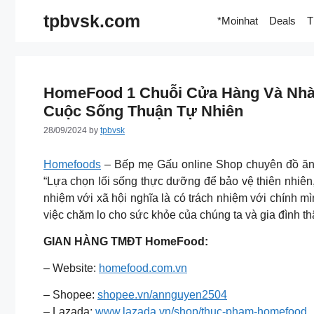
Skip
tpbvsk.com
*Moinhat
Deals
T
to
content
HomeFood 1 Chuỗi Cửa Hàng Và Nh
Cuộc Sống Thuận Tự Nhiên
28/09/2024
by
tpbvsk
Homefoods
– Bếp mẹ Gấu online Shop chuyên đồ ăn v
“Lựa chọn lối sống thực dưỡng để bảo vệ thiên nhiên,
nhiệm với xã hội nghĩa là có trách nhiệm với chính 
việc chăm lo cho sức khỏe của chúng ta và gia đình th
GIAN HÀNG TMĐT HomeFood:
– Website:
homefood.com.vn
– Shopee:
shopee.vn/annguyen2504
– Lazada:
www.lazada.vn/shop/thuc-pham-homefood