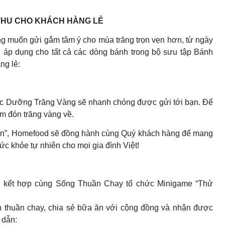
THU CHO KHÁCH HÀNG LẺ
ong muốn gửi gắm tâm ý cho mùa trăng trọn vẹn hơn, từ ngày
áp dụng cho tất cả các dòng bánh trong bộ sưu tập Bánh
ng lẻ:
ực Dưỡng Trăng Vàng sẽ nhanh chóng được gửi tới bạn. Để
m đón trăng vàng về.
ên”, Homefood sẽ đồng hành cùng Quý khách hàng để mang
c khỏe tự nhiên cho mọi gia đình Việt!
d kết hợp cùng Sống Thuần Chay tổ chức Minigame “Thử
n thuần chay, chia sẻ bữa ăn với cộng đồng và nhận được
 dẫn: