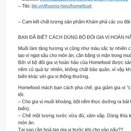
– Tiki:
tiki.vn/thuong-hieu/homefood
– Cam kết chất lượng sản phẩm Khám phá các ưu đãi
BẠN ĐÃ BIẾT CÁCH DÙNG BỘ ĐÔI GIA VỊ HOÀN 
Muối làm tăng hương vị cũng như màu sắc tự nhiên c
tạo vị ngọt sâu cho món ăn, cân bằng vị mặn trong muối
Bởi vì bộ đôi gia vị hoàn hảo của Homefood được sản 
nêm củ quả tự nhiên, không chất bảo quản, vì vậy k
biến khác với gia vị thông thường.
Homefood mách bạn cách pha chế, gia giảm gia vị “
tôi:
– Cho gia vị muối khoáng, bột nêm thực dưỡng ra bát t
biển).
– Chế một lượng nước vừa đủ, xăm xắp. Dùng thìa kh
món ăn.
Tại sao cần hoà tan gia vị trước khi cho vào nấu??