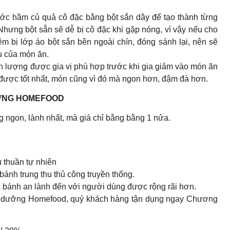
ớc hầm củ quả cô đặc bằng bột sắn dây để tạo thành từng
Nhưng bột sẵn sẽ dễ bị cô đặc khi gặp nóng, vì vậy nếu cho
m bị lớp áo bột sắn bên ngoài chín, đóng sánh lại, nên sẽ
ệu của món ăn.
nh lượng được gia vị phù hợp trước khi gia giảm vào món ăn
 được tốt nhất, món cũng vì đó mà ngon hơn, đậm đà hơn.
ƯỠNG HOMEFOOD
 ngon, lành nhất, mà giá chỉ bằng bằng 1 nửa.
 thuần tự nhiên
ánh trung thu thủ công truyền thống.
ếc bánh an lành đến với người dùng được rộng rãi hơn.
ực dưỡng Homefood, quý khách hàng tận dụng ngay Chương