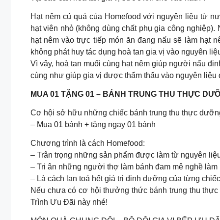
Hạt nêm củ quả của Homefood với nguyên liệu từ nư
hạt viên nhỏ (không dùng chất phụ gia công nghiệp). 
hạt nêm vào trực tiếp món ăn đang nấu sẽ làm hạt nê
không phát huy tác dụng hoà tan gia vị vào nguyên li
Vì vậy, hoà tan muối cùng hạt nêm giúp người nấu đị
cùng như giúp gia vị được thẩm thấu vào nguyên liệu
MUA 01 TẶNG 01 – BÁNH TRUNG THU THỰC D
Cơ hội sở hữu những chiếc bánh trung thu thực dưỡng
– Mua 01 bánh + tặng ngay 01 bánh
Chương trình là cách Homefood:
– Trân trọng những sản phẩm được làm từ nguyên liệu
– Tri ân những người thợ làm bánh đam mê nghề làm b
– Là cách lan toả hết giá trị dinh dưỡng của từng chi
Nếu chưa có cơ hội thưởng thức bánh trung thu th
Trình Ưu Đãi này nhé!