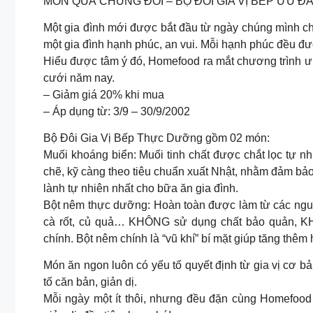
MÓN QUÀ CHUNG ĐÔI – BỘ ĐÔI GIA VỊ BẾP ƯU ĐÃ
Một gia đình mới được bắt đầu từ ngày chúng mình ch
một gia đình hạnh phúc, an vui. Mỗi hạnh phúc đều đư
Hiểu được tâm ý đó, Homefood ra mắt chương trình ư
cưới năm nay.
– Giảm giá 20% khi mua
– Áp dụng từ: 3/9 – 30/9/2002
Bộ Đôi Gia Vị Bếp Thực Dưỡng gồm 02 món:
Muối khoáng biển: Muối tinh chất được chắt lọc tự nh
chẽ, kỹ càng theo tiêu chuẩn xuất Nhật, nhằm đảm bảo
lành tự nhiên nhất cho bữa ăn gia đình.
Bột nêm thực dưỡng: Hoàn toàn được làm từ các nguy
cà rốt, củ quả… KHÔNG sử dụng chất bảo quản, K
chính. Bột nêm chính là “vũ khí” bí mặt ​​giúp tăng th
Món ăn ngon luôn có yếu tố quyết định từ gia vị cơ 
tố căn bản, giản dị.
Mỗi ngày một ít thôi, nhưng đều đặn cùng Homefood