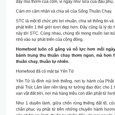
dậy mùi thơm của cốm, vị ngậy như sữa của đậu phụ, 
Cám ơn cảm nhận và chia sẻ của Sống Thuần Chay.
STC là một tổ chức phi lợi nhuận, chia sẻ thông tin v
phát triển 1 thế giới tươi đẹp hơn. Đây cũng là lý d
này tới STC. Cùng nhau, chúng tôi mong muốn lan toả
nhỏ vào sự phát triển của cộng đồng.
Homefood luôn cố gắng và nỗ lực hơn mỗi ngà
bánh trung thu thuần chay thơm ngon, mà hơn h
thuần chay, thuần tự nhiên.
Homefood đã có mặt tại Yên Tử
Yên Tử là đỉnh núi linh thiêng, nơi tu hành của Phậ
phái Trúc Lâm làm nền tảng tư tưởng đạo đức cho 1 t
vạn vật đất trời, nơi mà hàng triệu con dân phật tử h
Như 1 duyên lành, giữa chốn rừng thiêng đất tổ, 
chân phục vụ phật tử trên những chuyến hành hương