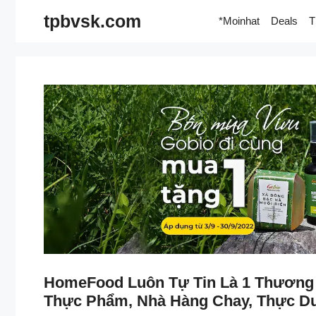
Skip
tpbvsk.com
*Moinhat
Deals
T
to
content
HomeFood Luôn Tự Tin Là 1 Thương H
Thực Phẩm, Nhà Hàng Chay, Thực Dư