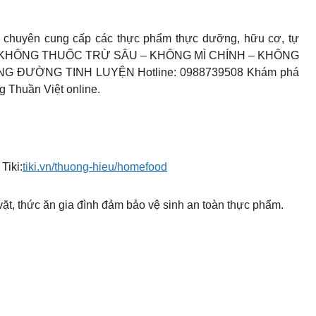
chuyên cung cấp các thực phẩm thực dưỡng, hữu cơ, tự
T – KHÔNG THUỐC TRỪ SÂU – KHÔNG MÌ CHÍNH – KHÔNG
G ĐƯỜNG TINH LUYỆN Hotline: 0988739508 Khám phá
 Thuần Việt online.
Tiki:
tiki.vn/thuong-hieu/homefood
t, thức ăn gia đình đảm bảo vệ sinh an toàn thực phẩm.