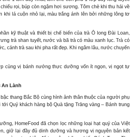
chiếu rọi, búp còn ngậm hơi sương. Tôm chè khi thu hái về
 khi lá cuộn nhỏ lại, màu trắng ánh lên bởi những lông tơ
ần kỹ thuật và thiết bị chế biến của trà Ô long Đài Loan,
rưng trà shan tuyết, nước và bã trà có màu xanh lục. Trà có
ớc, cánh trà sau khi pha rất đẹp. Khi ngâm lâu, nước chuyển
p cùng vị bánh nướng thực dưỡng vốn ít ngọn, vị ngọt tự
 An Lành
g bậc thang Bắc Bộ cùng hình ảnh thân thuộc của người phụ
 tới Quý khách hàng bộ Quà tặng Trăng vàng – Bánh trung
dưỡng, HomeFood đã chọn lọc những loại hạt quý của Việt
, giữ lại đầy đủ dinh dưỡng và hương vị nguyên bản kết