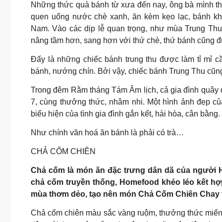
Những thức quà bánh từ xưa đến nay, ông bà mình th
quen uống nước chè xanh, ăn kèm kẹo lạc, bánh kh
Nam. Vào các dịp lễ quan trọng, như mùa Trung Th
nâng tầm hơn, sang hơn với thứ chè, thứ bánh cũng đ
Đấy là những chiếc bánh trung thu được làm tỉ mỉ c
bánh, nướng chín. Bởi vậy, chiếc bánh Trung Thu cũng
Trong đêm Rằm tháng Tám Âm lịch, cả gia đình quây 
7, cùng thưởng thức, nhâm nhi. Một hình ảnh đẹp củ
biểu hiện của tình gia đình gắn kết, hài hòa, cân bằng.
Như chính văn hoá ăn bánh là phải có trà…
CHẢ CỐM CHIÊN
Chả cốm là món ăn đặc trưng dân dã của người H
chả cốm truyền thống, Homefood khéo léo kết hợ
mùa thơm dẻo, tạo nên món Chả Cốm Chiên Chay 
Chả cốm chiên màu sắc vàng ruộm, thưởng thức miếng 