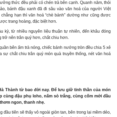
ưởng thức đều phải có chén trà bên cạnh. Quanh năm, thói
ảo, bánh đậu xanh đã đi sâu vào văn hoá của người Việt
u chẳng hạn thì văn hoá “chè bánh” dường như cũng được
ược trang hoàng, đặc biệt hơn.
ầu kỳ, từ nhiều nguyên liệu thuận tự nhiên, đến khâu đóng
 trở nên trân quý hơn, chắt chiu hơn.
quần bên ấm trà nóng, chiếc bánh nướng tròn đều chia 5 xẻ
a sự chắt chiu trân quý món quà truyền thống, nét văn hoá
à Thành từ bao đời nay. Để lưu giữ tinh thần của món
p cùng đậu phụ loho, nấm sò trắng, cùng cốm mới đầu
thơm ngon, thanh nhẹ.
đầu tiên sẽ thấy vỏ ngoài giòn tan, bên trong lại mềm dẻo,