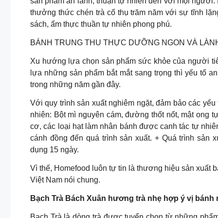
sản phẩm an lành, thuận tự nhiên đến với mọi người.
thưởng thức chén trà cổ thụ trăm năm với sự tĩnh l
sách, ẩm thực thuần tự nhiên phong phú.
BÁNH TRUNG THU THỰC DƯỠNG NGON VÀ LÀN
Xu hướng lựa chọn sản phẩm sức khỏe của người tiêu
lựa những sản phẩm bắt mắt sang trọng thì yếu tố a
trong những năm gần đây.
Với quy trình sản xuất nghiêm ngặt, đảm bảo các yếu
nhiên: Bột mì nguyên cám, đường thốt nốt, mật ong t
cơ, các loại hạt làm nhân bánh được canh tác tự nhiên
cánh đồng đến quá trình sản xuất. + Quá trình sản 
dụng 15 ngày.
Vì thế, Homefood luôn tự tin là thương hiệu sản xuất
Việt Nam nói chung.
Bạch Trà Bách Xuân hương trà nhẹ hợp ý vị bánh
Bạch Trà là dòng trà được tuyển chọn từ những phẩm 