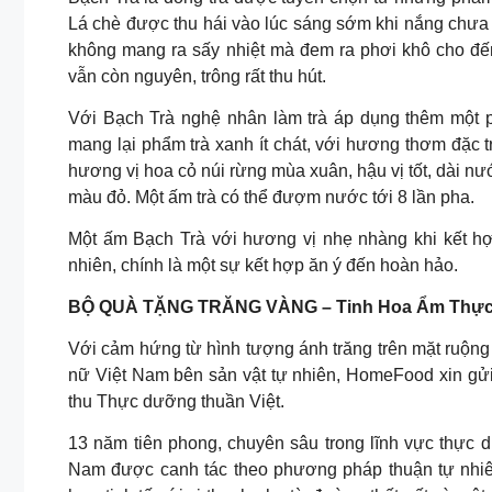
Lá chè được thu hái vào lúc sáng sớm khi nắng chưa 
không mang ra sấy nhiệt mà đem ra phơi khô cho đến
vẫn còn nguyên, trông rất thu hút.
Với Bạch Trà nghệ nhân làm trà áp dụng thêm một ph
mang lại phẩm trà xanh ít chát, với hương thơm đặc t
hương vị hoa cỏ núi rừng mùa xuân, hậu vị tốt, dài nư
màu đỏ. Một ấm trà có thể đượm nước tới 8 lần pha.
Một ấm Bạch Trà với hương vị nhẹ nhàng khi kết hợ
nhiên, chính là một sự kết hợp ăn ý đến hoàn hảo.
BỘ QUÀ TẶNG TRĂNG VÀNG – Tinh Hoa Ẩm Thực
Với cảm hứng từ hình tượng ánh trăng trên mặt ruộn
nữ Việt Nam bên sản vật tự nhiên, HomeFood xin gửi
thu Thực dưỡng thuần Việt.
13 năm tiên phong, chuyên sâu trong lĩnh vực thực 
Nam được canh tác theo phương pháp thuận tự nhiên