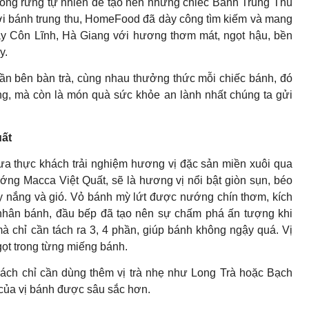
ật ong rừng tự nhiên để tạo nên những chiếc Bánh Trung Thu
i bánh trung thu, HomeFood đã dày công tìm kiếm và mang
ây Côn Lĩnh, Hà Giang với hương thơm mát, ngọt hậu, bền
y.
uần bên bàn trà, cùng nhau thưởng thức mỗi chiếc bánh, đó
g, mà còn là món quà sức khỏe an lành nhất chúng ta gửi
uất
 thực khách trải nghiệm hương vị đặc sản miền xuôi qua
ớng Macca Việt Quất, sẽ là hương vị nổi bật giòn sụn, béo
 nắng và gió. Vỏ bánh mỳ lứt được nướng chín thơm, kích
nhân bánh, đầu bếp đã tạo nên sự chấm phá ấn tượng khi
 chỉ cần tách ra 3, 4 phần, giúp bánh không ngậy quá. Vị
ọt trong từng miếng bánh.
ách chỉ cần dùng thêm vị trà nhẹ như Long Trà hoặc Bạch
 của vị bánh được sâu sắc hơn.