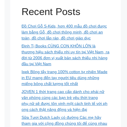
Recent Posts
Đồ Chơi Gỗ S-Kids, hơn 400 mẫu đồ chơi được
làm bằng Gỗ, đồ chơi thông minh, đồ chơi an
toàn, đồ chơi lắp ráp, đồ chơi giáo dục
Đinh Tị Books CÙNG CON KHÔN LỚN là
thương hiệu sách thiếu nhi uy tín tại Việt Nam, ra
đời từ 2006 đơn vị xuất bản sách thiếu nhi hàng
đầu tại Việt Nam
Ipek Bông tẩy trang 100% cotton tự nhiên Made
in EU mang đến tay người tiêu dùng những
miếng bông chất lượng tốt nhất
JOVEN 1 thời trang cao cấp dành cho phái nữ
văn phòng cùng các bạn trẻ yêu thời trang
phụ nữ sẽ được tôn vinh một cách tinh tế với ph
ong cách thật năng động và hiện đại
Sữa Tươi Dutch Lady có đường Các mẹ hãy
tham gia với cộng đồng chúng tôi để cùng nhau