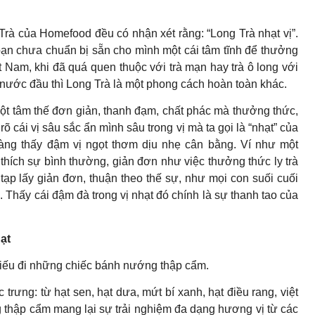
Trà của Homefood đều có nhận xét rằng: “Long Trà nhạt vị”.
bạn chưa chuẩn bị sẵn cho mình một cái tâm tĩnh để thưởng
t Nam, khi đã quá quen thuộc với trà mạn hay trà ô long với
nước đầu thì Long Trà là một phong cách hoàn toàn khác.
ột tâm thế đơn giản, thanh đạm, chất phác mà thưởng thức,
 cái vị sâu sắc ẩn mình sâu trong vị mà ta gọi là “nhạt” của
càng thấy đậm vị ngọt thơm dịu nhẹ cân bằng. Ví như một
 thích sự bình thường, giản đơn như việc thưởng thức ly trà
ạp lấy giản đơn, thuận theo thế sự, như mọi con suối cuối
 Thấy cái đậm đà trong vị nhạt đó chính là sự thanh tao của
ạt
 thiếu đi những chiếc bánh nướng thập cẩm.
rưng: từ hạt sen, hạt dưa, mứt bí xanh, hạt điều rang, việt
 thập cẩm mang lại sự trải nghiệm đa dạng hương vị từ các