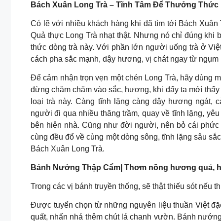
Bách Xuân Long Trà – Tĩnh Tâm Để Thưởng Thức
Có lẽ với nhiều khách hàng khi đã tìm tới Bách Xuân 
Quả thực Long Trà nhạt thật. Nhưng nó chỉ đúng khi 
thức dòng trà này. Với phần lớn người uống trà ở Việ
cách pha sắc mạnh, dậy hương, vị chát ngay từ ngụm 
Để cảm nhận trọn vẹn một chén Long Trà, hãy dùng m
đừng chăm chăm vào sắc, hương, khi đấy ta mới thấy rõ
loại trà này. Càng tĩnh lặng càng dậy hương ngát, 
người đi qua nhiều thăng trầm, quay về tĩnh lặng, yêu
bên hiên nhà. Cũng như đời người, nên bỏ cái phức t
cùng đều đổ về cùng một dòng sông, tĩnh lặng sâu sắc.
Bách Xuân Long Trà.
Bánh Nướng Thập Cẩm| Thơm nồng hương quả, h
Trong các vị bánh truyền thống, sẽ thật thiếu sót nếu
Được tuyển chọn từ những nguyên liệu thuần Việt đặc t
quất, nhấn nhá thêm chút lá chanh vườn. Bánh nướng