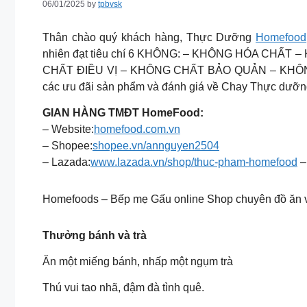
06/01/2025
by
tpbvsk
Thân chào quý khách hàng, Thực Dưỡng
Homefood
nhiên đạt tiêu chí 6 KHÔNG: – KHÔNG HÓA CHẤ
CHẤT ĐIỀU VỊ – KHÔNG CHẤT BẢO QUẢN – KHÔN
các ưu đãi sản phẩm và đánh giá về Chay Thực dưỡng
GIAN HÀNG TMĐT HomeFood:
– Website:
homefood.com.vn
– Shopee:
shopee.vn/annguyen2504
– Lazada:
www.lazada.vn/shop/thuc-pham-homefood
– 
Homefoods – Bếp mẹ Gấu online Shop chuyên đồ ăn vặ
Thưởng bánh và trà
Ăn một miếng bánh, nhấp một ngụm trà
Thú vui tao nhã, đậm đà tình quê.