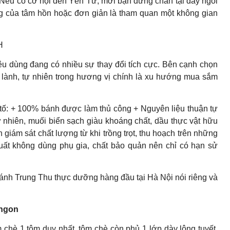
 Nếu có cơ hội đến Yên Tử, mời bạn dừng chân tại đây ngồi
ặng của tâm hồn hoặc đơn giản là tham quan một không gian
H
 dùng đang có nhiều sự thay đổi tích cực. Bên cạnh chọn
n lành, tự nhiên trong hương vị chính là xu hướng mua sắm
 tố: + 100% bánh được làm thủ công + Nguyên liệu thuận tự
ự nhiên, muối biển sạch giàu khoáng chất, dầu thực vật hữu
 giám sát chất lượng từ khi trồng trọt, thu hoạch trên những
xuất không dùng phụ gia, chất bảo quản nên chỉ có hạn sử
 bánh Trung Thu thực dưỡng hàng đầu tại Hà Nội nói riêng và
 ngon
chè 1 tôm duy nhất, tôm chè còn phủ 1 lớp dày lông tuyết.