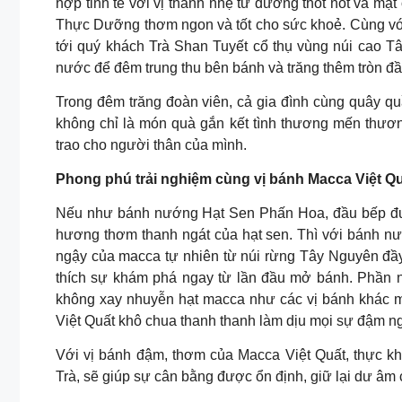
hợp tinh tế với vị thanh nhẹ từ đường thốt nốt và m
Thực Dưỡng thơm ngon và tốt cho sức khoẻ. Cùng vớ
tới quý khách Trà Shan Tuyết cổ thụ vùng núi cao T
nước để đêm trung thu bên bánh và trăng thêm tròn đầ
Trong đêm trăng đoàn viên, cả gia đình cùng quây q
không chỉ là món quà gắn kết tình thương mến thươn
trao cho người thân của mình.
Phong phú trải nghiệm cùng vị bánh Macca Việt Q
Nếu như bánh nướng Hạt Sen Phấn Hoa, đầu bếp đưa
hương thơm thanh ngát của hạt sen. Thì với bánh nư
ngậy của macca tự nhiên từ núi rừng Tây Nguyên đầy
thích sự khám phá ngay từ lần đầu mở bánh. Phần 
không xay nhuyễn hạt macca như các vị bánh khác mà
Việt Quất khô chua thanh thanh làm dịu mọi sự đậm ng
Với vị bánh đậm, thơm của Macca Việt Quất, thực kh
Trà, sẽ giúp sự cân bằng được ổn định, giữ lại dư âm