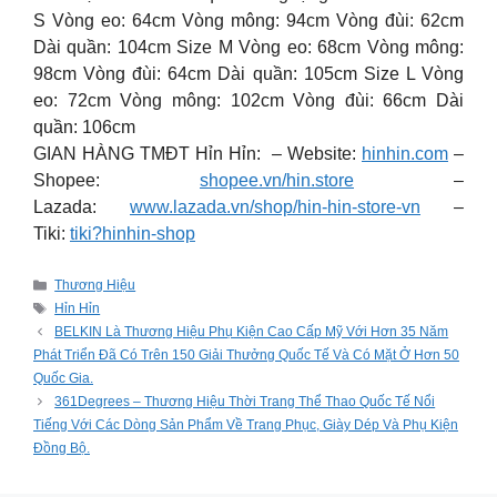
S Vòng eo: 64cm Vòng mông: 94cm Vòng đùi: 62cm
Dài quần: 104cm Size M Vòng eo: 68cm Vòng mông:
98cm Vòng đùi: 64cm Dài quần: 105cm Size L Vòng
eo: 72cm Vòng mông: 102cm Vòng đùi: 66cm Dài
quần: 106cm
GIAN HÀNG TMĐT Hỉn Hỉn: – Website:
hinhin.com
–
Shopee:
shopee.vn/hin.store
–
Lazada:
www.lazada.vn/shop/hin-hin-store-vn
–
Tiki:
tiki?hinhin-shop
Categories
Thương Hiệu
Tags
Hỉn Hỉn
BELKIN Là Thương Hiệu Phụ Kiện Cao Cấp Mỹ Với Hơn 35 Năm
Phát Triển Đã Có Trên 150 Giải Thưởng Quốc Tế Và Có Mặt Ở Hơn 50
Quốc Gia.
361Degrees – Thương Hiệu Thời Trang Thể Thao Quốc Tế Nổi
Tiếng Với Các Dòng Sản Phẩm Về Trang Phục, Giày Dép Và Phụ Kiện
Đồng Bộ.