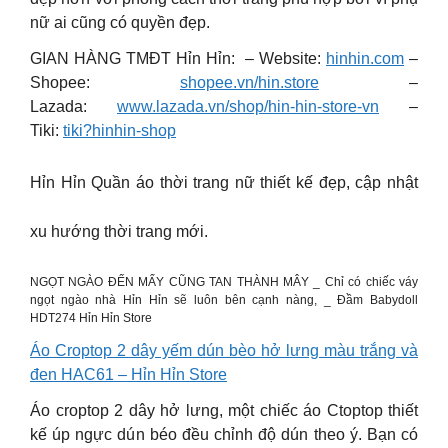
nữ ai cũng có quyền đẹp.
GIAN HÀNG TMĐT Hỉn Hỉn: – Website:
hinhin.com
–
Shopee:
shopee.vn/hin.store
–
Lazada:
www.lazada.vn/shop/hin-hin-store-vn
–
Tiki:
tiki?hinhin-shop
Hỉn Hỉn Quần áo thời trang nữ thiết kế đẹp, cập nhật
xu hướng thời trang mới.
NGỌT NGÀO ĐẾN MẤY CŨNG TAN THÀNH MÂY _ Chỉ có chiếc váy
ngọt ngào nhà Hỉn Hỉn sẽ luôn bên cạnh nàng, _ Đầm Babydoll
HDT274 Hỉn Hỉn Store
Áo Croptop 2 dây yếm dún bèo hở lưng màu trắng và
đen HAC61 – Hỉn Hỉn Store
Áo croptop 2 dây hở lưng, một chiếc áo Ctoptop thiết
kế úp ngực dún béo đều chỉnh độ dún theo ý. Bạn có