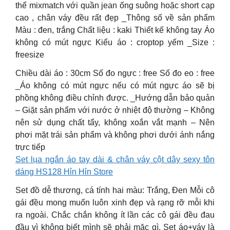
thể mixmatch với quần jean ống suông hoặc short cạp
cao , chân váy đều rất đẹp _Thông số về sản phẩm
Màu : đen, trắng Chất liệu : kaki Thiết kế không tay Áo
không có mút ngực Kiểu áo : croptop yếm _Size :
freesize
Chiều dài áo : 30cm Số đo ngực : free Số đo eo : free
_Áo không có mút ngực nếu có mút ngực áo sẽ bị
phồng không điều chỉnh được. _Hướng dẫn bảo quản
– Giặt sản phẩm với nước ở nhiệt độ thường – Không
nên sử dụng chất tẩy, không xoắn vắt mạnh – Nên
phơi mặt trái sản phẩm và không phơi dưới ánh nắng
trực tiếp
Set lụa ngắn áo tay dài & chân váy cột dây sexy tôn
dáng HS128 Hỉn Hỉn Store
Set đồ dễ thương, cá tính hai màu: Trắng, Đen Mỗi cô
gái đều mong muốn luôn xinh đẹp và rạng rỡ mỗi khi
ra ngoài. Chắc chắn không ít lần các cô gái đều đau
đầu vì không biết mình sẽ phải mặc gì. Set áo+váy là