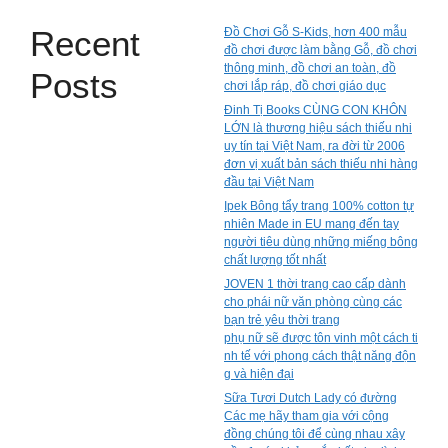
Recent
Đồ Chơi Gỗ S-Kids, hơn 400 mẫu
đồ chơi được làm bằng Gỗ, đồ chơi
thông minh, đồ chơi an toàn, đồ
Posts
chơi lắp ráp, đồ chơi giáo dục
Đinh Tị Books CÙNG CON KHÔN
LỚN là thương hiệu sách thiếu nhi
uy tín tại Việt Nam, ra đời từ 2006
đơn vị xuất bản sách thiếu nhi hàng
đầu tại Việt Nam
Ipek Bông tẩy trang 100% cotton tự
nhiên Made in EU mang đến tay
người tiêu dùng những miếng bông
chất lượng tốt nhất
JOVEN 1 thời trang cao cấp dành
cho phái nữ văn phòng cùng các
bạn trẻ yêu thời trang
phụ nữ sẽ được tôn vinh một cách ti
nh tế với phong cách thật năng độn
g và hiện đại
Sữa Tươi Dutch Lady có đường
Các mẹ hãy tham gia với cộng
đồng chúng tôi để cùng nhau xây