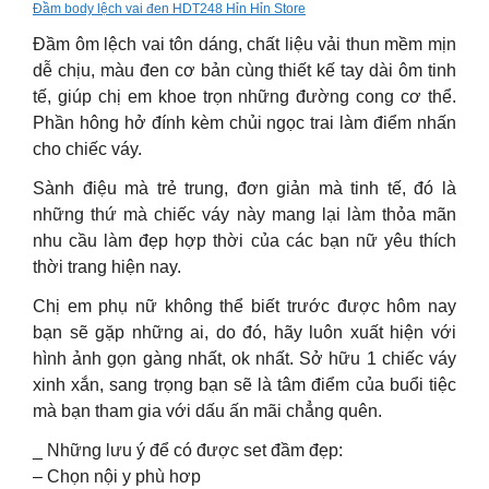
Đầm body lệch vai đen HDT248 Hỉn Hỉn Store
Đầm ôm lệch vai tôn dáng, chất liệu vải thun mềm mịn
dễ chịu, màu đen cơ bản cùng thiết kế tay dài ôm tinh
tế, giúp chị em khoe trọn những đường cong cơ thể.
Phần hông hở đính kèm chủi ngọc trai làm điểm nhấn
cho chiếc váy.
Sành điệu mà trẻ trung, đơn giản mà tinh tế, đó là
những thứ mà chiếc váy này mang lại làm thỏa mãn
nhu cầu làm đẹp hợp thời của các bạn nữ yêu thích
thời trang hiện nay.
Chị em phụ nữ không thể biết trước được hôm nay
bạn sẽ gặp những ai, do đó, hãy luôn xuất hiện với
hình ảnh gọn gàng nhất, ok nhất. Sở hữu 1 chiếc váy
xinh xắn, sang trọng bạn sẽ là tâm điểm của buổi tiệc
mà bạn tham gia với dấu ấn mãi chẳng quên.
_ Những lưu ý để có được set đầm đẹp:
– Chọn nội y phù hơp