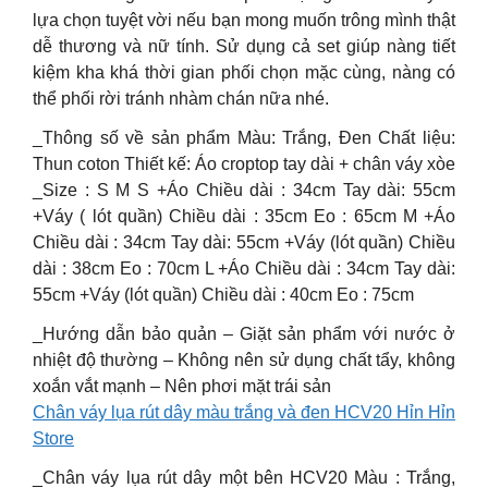
lựa chọn tuyệt vời nếu bạn mong muốn trông mình thật
dễ thương và nữ tính. Sử dụng cả set giúp nàng tiết
kiệm kha khá thời gian phối chọn mặc cùng, nàng có
thể phối rời tránh nhàm chán nữa nhé.
_Thông số về sản phẩm Màu: Trắng, Đen Chất liệu:
Thun coton Thiết kế: Áo croptop tay dài + chân váy xòe
_Size : S M S +Áo Chiều dài : 34cm Tay dài: 55cm
+Váy ( lót quần) Chiều dài : 35cm Eo : 65cm M +Áo
Chiều dài : 34cm Tay dài: 55cm +Váy (lót quần) Chiều
dài : 38cm Eo : 70cm L +Áo Chiều dài : 34cm Tay dài:
55cm +Váy (lót quần) Chiều dài : 40cm Eo : 75cm
_Hướng dẫn bảo quản – Giặt sản phẩm với nước ở
nhiệt độ thường – Không nên sử dụng chất tẩy, không
xoắn vắt mạnh – Nên phơi mặt trái sản
Chân váy lụa rút dây màu trắng và đen HCV20 Hỉn Hỉn
Store
_Chân váy lụa rút dây một bên HCV20 Màu : Trắng,