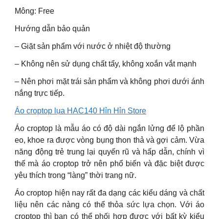
Mông: Free
Hướng dẫn bảo quản
– Giặt sản phẩm với nước ở nhiệt độ thường
– Không nên sử dụng chất tẩy, không xoắn vắt mạnh
– Nên phơi mặt trái sản phẩm và không phơi dưới ánh
nắng trực tiếp.
Áo croptop lụa HAC140 Hỉn Hỉn Store
Áo croptop là mẫu áo có độ dài ngắn lửng để lộ phần
eo, khoe ra được vòng bụng thon thả và gợi cảm. Vừa
năng động trẻ trung lại quyến rũ và hấp dẫn, chính vì
thế mà áo croptop trở nên phổ biến và đặc biệt được
yêu thích trong “làng” thời trang nữ.
Áo croptop hiện nay rất đa dạng các kiểu dáng và chất
liệu nên các nàng có thể thỏa sức lựa chọn. Với áo
croptop thì bạn có thể phối hợp được với bất kỳ kiểu