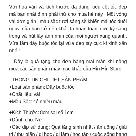
Với hoa văn và kích thước đa dạng kiểu cột tóc đẹp
mà bạn nhất định phải thử cho mùa hè này ! Một vòng
vải đơn giản , màu sắc tươi sáng sẽ khiến mái tóc đuôi
ngựa của bạn trở nên khác lạ hoàn toàn, cực kỳ sang
trọng và hút lấy ánh nhìn của mọi người xung quanh.
Vừa làm dây buộc tóc lại vừa đeo tay cực kì xinh xắn
nhé !
_ Đây là quà tặng cho đơn hàng mai mắn khi nàng
mua các sản phẩm may mặc khác của Hỉn Hỉn Store.
_THÔNG TIN CHI TIẾT SẢN PHẨM:
+Loại sản phẩm: Dây buộc tóc
+Chất liệu: vải
+Màu Sắc: có nhiều màu
+Kích Thước: 8cm sai số 1cm
+Dành cho: Nữ
+Các dịp sử dụng: Quà tặng sinh nhật / ăn uống / giải
trí / thư giãn / đi học / đi làm / học tập / cuộc sống hàng