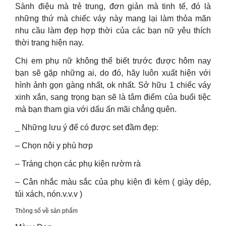
Sành điệu mà trẻ trung, đơn giản mà tinh tế, đó là
những thứ mà chiếc váy này mang lại làm thỏa mãn
nhu cầu làm đẹp hợp thời của các bạn nữ yêu thích
thời trang hiện nay.
Chị em phụ nữ không thể biết trước được hôm nay
bạn sẽ gặp những ai, do đó, hãy luôn xuất hiện với
hình ảnh gọn gàng nhất, ok nhất. Sở hữu 1 chiếc váy
xinh xắn, sang trọng bạn sẽ là tâm điểm của buổi tiệc
mà bạn tham gia với dấu ấn mãi chẳng quên.
_ Những lưu ý để có được set đầm đẹp:
– Chọn nội y phù hơp
– Tráng chọn các phụ kiện rườm rà
– Cân nhắc màu sắc của phụ kiện đi kèm ( giày dép,
túi xách, nón.v.v.v )
Thông số về sản phẩm