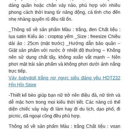
dáng quần hoặc chân váy nào, phù hợp với nhiều
phong cách thời trang từ năng động, cá tính cho đến
nhẹ nhàng quyến rũ đều rất ổn.
_Thông số về sản phẩm Màu : trắng, đen Chất liệu :
lụa satin Kiểu áo : croptop yếm _Size : freesize Chiều
dài áo : 25cm (mặt trước) _Hướng dẫn bảo quản –
Giặt sản phẩm với nước ở nhiệt độ thường – Không
nên sử dụng chất tẩy, không xoắn vắt mạnh – Nên
phơi mặt trái sản phẩm và không phơi dưới ánh nắng
trực tiếp.
Váy babydoll trắng nơ ngực siêu đáng yêu HDT232
Hỉn Hỉn Store
-Thiết kế bèo giúp bạn nữ trở nên điệu đà, nữ tính và
dễ mặc hơn trong mọi kiểu thời tiết. Các nàng có thể
diện chiếc váy này đi làm hay đi du lịch, dạo phố, đi
picnic, dã ngoại cũng đều phù hợp.
Thông số về sản phẩm Màu : trắng Chất liệu : voan