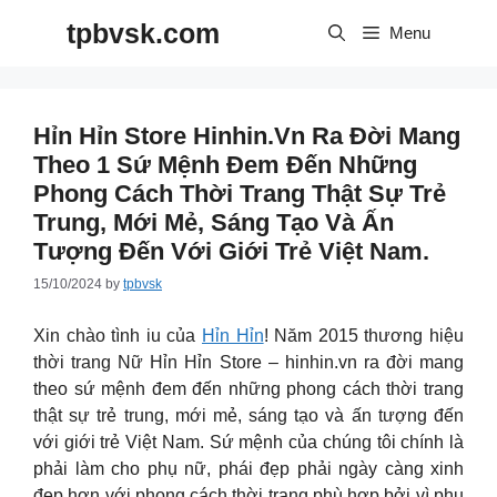
Skip
tpbvsk.com
to
Menu
content
Hỉn Hỉn Store Hinhin.vn Ra Đời Mang
Theo 1 Sứ Mệnh Đem Đến Những
Phong Cách Thời Trang Thật Sự Trẻ
Trung, Mới Mẻ, Sáng Tạo Và Ấn
Tượng Đến Với Giới Trẻ Việt Nam.
15/10/2024
by
tpbvsk
Xin chào tình iu của
Hỉn Hỉn
! Năm 2015 thương hiệu
thời trang Nữ Hỉn Hỉn Store – hinhin.vn ra đời mang
theo sứ mệnh đem đến những phong cách thời trang
thật sự trẻ trung, mới mẻ, sáng tạo và ấn tượng đến
với giới trẻ Việt Nam. Sứ mệnh của chúng tôi chính là
phải làm cho phụ nữ, phái đẹp phải ngày càng xinh
đẹp hơn với phong cách thời trang phù hợp bởi vì phụ