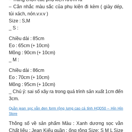
– Cân nhắc màu sắc của phụ kiện đi kèm ( giày dép,
túi xách, nón.v.v.v )
Size : S,M
_ S :
Chiều dài : 85cm
Eo : 65cm (+ 10cm)
Mông : 90cm (+ 10cm)
_ M :
Chiều dài : 86cm
Eo : 70cm (+ 10cm)
Mông : 95cm (+ 10cm)
_ Chú ý: sai số xãy ra trong quá trình sản xuất 1cm đến
3cm.
Quần jean sọc vằn đen form rộng lưng cao cá tính HQD50 – Hỉn Hỉn
Store
Thông số về sản phẩm Màu : Xanh dương sọc vằn
Chất liệu : Jean Kiểu quần : ống rộng Size: S M L Size