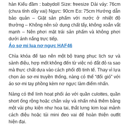
hàn Kiểu đầm : babydoll Size: freesize Dài váy: 76cm
(chưa tính dây vai) Ngực: 90cm Eo: 75cm Hướng dẫn
bảo quản – Giặt sản phẩm với nước ở nhiệt độ
thường – Không nên sử dụng chất tẩy, không xoắn vắt
mạnh – Nên phơi mặt trái sản phẩm và không phơi
dưới ánh nắng trực tiếp.
Áo sơ mi lụa nơ ngực HAF46
Chìa khóa để tạo nên một bộ trang phục lịch sự và
sành điệu, hợp mốt không đến từ việc nó đắt đỏ ra sao
mà thực chất dựa vào cách phối đồ tinh tế. Thay vì lựa
chọn áo sơ-mi truyền thống, nàng có thể “đổi gió” với
áo sơ-mi tay phồng kèm nơ ngực làm điểm nhấn.
Nàng có thể linh hoạt phối áo với quần culottes, quần
short ống rộng hoặc chân váy và nhấn nhá thêm bằng
một vài phụ kiện như hoa tai, thắt lưng kim loại mảnh
cách điệu hoặc túi mini đeo vai để hoàn thiện outfit
hiện đại.