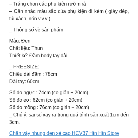
– Tráng chọn các phụ kiện rườm rà
– Cân nhắc màu sắc của phụ kiện đi kèm ( giày dép,
túi xách, nón.v.v.v )
_ Thông số về sản phẩm
Màu: Đen
Chất liệu: Thun
Thiết kế: Đầm body tay dài
_ FREESIZE:
Chiều dài đầm : 78cm
Dài tay: 60cm
Số đo ngực : 74cm (co giản + 20cm)
Số đo eo : 62cm (co giản + 20cm)
Số đo mông : 76cm (co giản + 20cm)
_ Chú ý: sai số xãy ra trong quá trình sản xuất 1cm đến
3cm.
Chân váy nhung đen xẻ cao HCV37 Hỉn Hỉn Store