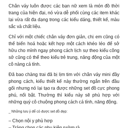
Chân váy luôn được các bạn nữ xem là món đồ thời
trang của hiện đại, nó vừa dễ phối cùng các item khác
lại vừa rất đa dạng trong các kiểu dáng, thiết kế, màu
sắc và chất liệu.
Chỉ với một chiếc chân váy đơn giản, chị em cũng có
thể biến hoá hoặc kết hợp một cách khéo léo để sở
hữu cho mình ngay phong cách lịch sự theo kiểu công
sở cũng có thể theo kiểu trẻ trung, năng động của một
cô nàng cá tính.
Đã bao chàng trai đã bị lịm tim với chân váy mini đầy
phong cách, kiểu thiết kế này thường ngắn trên đầu
gối nhưng nó lại tạo ra được những set đồ cực phong
phú, nổi bật. Thường thì kiểu này sẽ phù hợp với
những quý cô chuộng phong cách cá tính, năng động.
_ Những lưu ý để có được set đồ đẹp:
– Chọn nội y phù hơp
– Tráng chọn các phụ kiện rườm rà