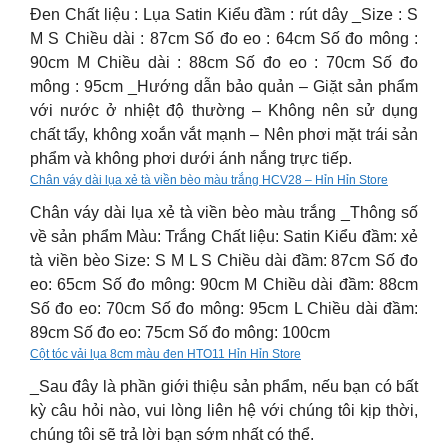
Đen Chất liệu : Lụa Satin Kiểu đầm : rút dây _Size : S
M S Chiều dài : 87cm Số đo eo : 64cm Số đo mông :
90cm M Chiều dài : 88cm Số đo eo : 70cm Số đo
mông : 95cm _Hướng dẫn bảo quản – Giặt sản phẩm
với nước ở nhiệt độ thường – Không nên sử dụng
chất tẩy, không xoắn vắt mạnh – Nên phơi mặt trái sản
phẩm và không phơi dưới ánh nắng trực tiếp.
Chân váy dài lụa xẻ tà viền bèo màu trắng HCV28 – Hỉn Hỉn Store
Chân váy dài lụa xẻ tà viền bèo màu trắng _Thông số
về sản phẩm Màu: Trắng Chất liệu: Satin Kiểu đầm: xẻ
tà viền bèo Size: S M L S Chiều dài đầm: 87cm Số đo
eo: 65cm Số đo mông: 90cm M Chiều dài đầm: 88cm
Số đo eo: 70cm Số đo mông: 95cm L Chiều dài đầm:
89cm Số đo eo: 75cm Số đo mông: 100cm
Cột tóc vải lụa 8cm màu đen HTO11 Hỉn Hỉn Store
_Sau đây là phần giới thiệu sản phẩm, nếu bạn có bất
kỳ câu hỏi nào, vui lòng liên hệ với chúng tôi kịp thời,
chúng tôi sẽ trả lời bạn sớm nhất có thể.