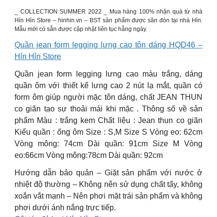
_ COLLECTION SUMMER 2022 _ Mua hàng 100% nhận quà từ nhà
Hỉn Hỉn Store – hinhin.vn – BST sản phẩm được săn đón tại nhà Hỉn.
Mẫu mới có sẳn được cập nhật liên tục hằng ngày.
Quần jean form legging lưng cao tôn dáng HQD46 –
Hỉn Hỉn Store
Quần jean form legging lưng cao màu trắng, dáng
quần ôm với thiết kế lưng cao 2 nút lạ mắt, quần có
form ôm giúp người mặc tôn dáng, chất JEAN THUN
co giãn tạo sự thoải mái khi mặc . Thông số về sản
phẩm Màu : trắng kem Chất liệu : Jean thun co giãn
Kiểu quần : ống ôm Size : S,M Size S Vòng eo: 62cm
Vòng mông: 74cm Dài quần: 91cm Size M Vòng
eo:66cm Vòng mông:78cm Dài quần: 92cm
Hướng dẫn bảo quản – Giặt sản phẩm với nước ở
nhiệt độ thường – Không nên sử dụng chất tẩy, không
xoắn vắt mạnh – Nên phơi mặt trái sản phẩm và không
phơi dưới ánh nắng trực tiếp.