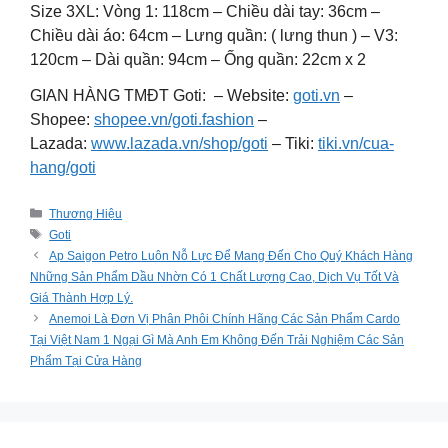
Size 3XL: Vòng 1: 118cm – Chiều dài tay: 36cm –
Chiều dài áo: 64cm – Lưng quần: ( lưng thun ) – V3:
120cm – Dài quần: 94cm – Ống quần: 22cm x 2
GIAN HÀNG TMĐT Goti: – Website:
goti.vn
–
Shopee:
shopee.vn/goti.fashion
–
Lazada:
www.lazada.vn/shop/goti
– Tiki:
tiki.vn/cua-
hang/goti
Categories
Thương Hiệu
Tags
Goti
Ap Saigon Petro Luôn Nỗ Lực Để Mang Đến Cho Quý Khách Hàng
Những Sản Phẩm Dầu Nhờn Có 1 Chất Lượng Cao, Dịch Vụ Tốt Và
Giá Thành Hợp Lý.
Anemoi Là Đơn Vị Phân Phôi Chính Hãng Các Sản Phẩm Cardo
Tại Việt Nam 1 Ngại Gì Mà Anh Em Không Đến Trải Nghiệm Các Sản
Phẩm Tại Cửa Hàng