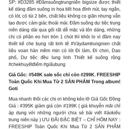
SP: #D3285 #Đầmsuôngtrungniên bigsize được thiết
kế dáng đầm suông in họa tiết hoa đính nút, tay ngắn,
có lót, có túi 2 bên, chất liệu không co giãn nhưng vẫn
tạo được cảm giác thoải mái. Đầm suông dự tiệc trung
niên dáng dài qua gối rất dễ mặc và tôn dáng, những
chị có phần eo hơi tròn 1 chút thì khỏi lo vì đầm nay
thiết kế che bụng rất tinh tế #Váydamtrungnien chất
liệu voan hàn mềm mịn có lót Đi làm, Đi chơi, Dạo
phố, Dự tiệc đều lung linh Thiết kế suông rộng
#chekhuyếtđiểm #giấubụng
Giá Gốc: #549K sale sốc chỉ còn #299K. FREESHIP
Toàn Quốc Khi Mua Từ 2 SẢN PHẨM Trong album!
Goti
Mua nhanh thôi các chị ơi không kẻo lỡ Giá Gốc Đồng
Giá : #395K giảm giá còn #199K ( giá khuyễn mãi chỉ
áp dụng với những người chia sẻ bài viết #áokiểu
trung niên này ) ƯU ĐÃI ĐẶC BIỆT – CHỈ HÔM NAY :
FREESHIP Toàn Quốc Khi Mua Từ 2 SẢN PHẨM