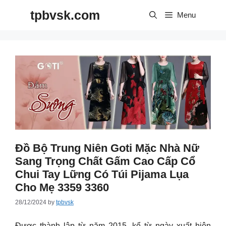
Skip
tpbvsk.com
to
Menu
content
Đồ Bộ Trung Niên Goti Mặc Nhà Nữ
Sang Trọng Chất Gấm Cao Cấp Cổ
Chui Tay Lững Có Túi Pijama Lụa
Cho Mẹ 3359 3360
28/12/2024
by
tpbvsk
Được thành lập từ năm 2015, kể từ ngày xuất hiện