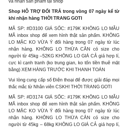
và nhận sản phẩm tại shop
Shop HỖ TRỢ ĐỔI TRẢ trong vòng 07 ngày kể từ
khi nhận hàng THỜI TRANG GOTI
MÃ SP: #D3100 GIÁ SỐC: #179K KHÔNG LO MẪU
MÃ inbox shop để xem hình thật sản phẩm. KHÔNG
LO MẶC KO VỪA Ý đổi hàng trong 07 ngày từ lúc
nhận hàng. KHÔNG LO THỪA CÂN có size cho
người từ 45kg –52KG KHÔNG LO GIÁ CẢ giá hợp lí,
cực kì cạnh tranh (ko trung gian, ko tốn tiền thuê mặt
bằng) XEM HÀNG TRƯỚC KHI THANH TOÁN
Vui lòng cung cấp số Điện thoại để được giải đáp mọi
thắc mắc từ Nhân viên CSKH! THỜI TRANG GOTI
MÃ SP: #D3174 GIÁ SỐC: #179K KHÔNG LO MẪU
MÃ inbox shop để xem hình thật sản phẩm. KHÔNG
LO MẶC KO VỪA Ý đổi hàng trong 07 ngày từ lúc
nhận hàng. KHÔNG LO THỪA CÂN có size cho
người từ 45kg – 68kg KHÔNG LO GIÁ CẢ giá hợp lí,