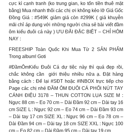
cực kì cạnh tranh (ko trung gian, ko tốn tiền thuê mặt
bằng) Mua nhanh thôi các chị ơi không kẻo lỡ Giá Gốc
Đồng Giá : #549K giảm giá còn #299K ( giá khuyễn
mãi chỉ áp dụng với những người chia sẻ bài viết đầm
ôm kiểu đuôi cá này ) ƯU ĐÃI ĐẶC BIỆT – CHỈ HÔM
NAY :
FREESHIP Toàn Quốc Khi Mua Từ 2 SẢN PHẨM
Trong album! Goti
#ĐầmÔmKiểu Đuôi Cá dự tiệc này thì quá đẹp rồi,
chắc không cần giới thiệu nhiều nữa ạ. Đặt hàng
bằng cách : Để lại #SĐT hoặc #INBOX trực tiếp cho
Page các chị nhé ĐẦM ÔM ĐUÔI CÁ PHỐI NÚT TAY
CÁNH ĐIỆU 3178 – THUN COTTON LỤA SIZE M :
Ngực 88 cm – Eo 70 cm – Dài Đầm 92 cm – Dài tay 16
cm SIZE L : Ngực 92 cm – Eo 74 cm – Dài Đầm 93 cm
– Dài tay 17 cm SIZE XL : Ngực 96 cm – Eo 78 cm –
Dài Đầm 94 cm – Dài tay 18 cm SIZE XXL : Ngực 100
cm – Eo 82 cm – Dài Đầm 95 cm – Dài tay 19 cm