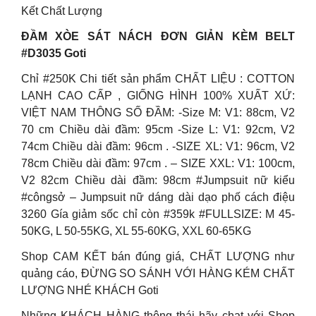
Kết Chất Lượng
ĐẦM XÒE SÁT NÁCH ĐƠN GIẢN KÈM BELT
#D3035 Goti
Chỉ #250K Chi tiết sản phẩm CHẤT LIỆU : COTTON
LẠNH CAO CẤP , GIỐNG HÌNH 100% XUẤT XỨ:
VIỆT NAM THÔNG SỐ ĐẦM: -Size M: V1: 88cm, V2
70 cm Chiều dài đầm: 95cm -Size L: V1: 92cm, V2
74cm Chiều dài đầm: 96cm . -SIZE XL: V1: 96cm, V2
78cm Chiều dài đầm: 97cm . – SIZE XXL: V1: 100cm,
V2 82cm Chiều dài đầm: 98cm #Jumpsuit nữ kiểu
#côngsở – Jumpsuit nữ dáng dài dạo phố cách điệu
3260 Gía giảm sốc chỉ còn #359k #FULLSIZE: M 45-
50KG, L 50-55KG, XL 55-60KG, XXL 60-65KG
Shop CAM KẾT bán đúng giá, CHẤT LƯỢNG như
quảng cáo, ĐỪNG SO SÁNH VỚI HÀNG KÉM CHẤT
LƯỢNG NHÉ KHÁCH Goti
Những KHÁCH HÀNG thông thái hãy chat với Shop