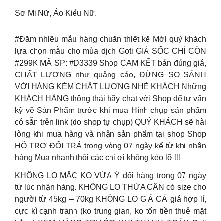
Sơ Mi Nữ, Áo Kiểu Nữ.
#Đầm nhiều mẫu hàng chuẩn thiết kế Mời quý khách
lựa chọn mẫu cho mùa dịch Goti GIÁ SỐC CHỈ CÒN
#299K MÃ SP: #D3339 Shop CAM KẾT bán đúng giá,
CHẤT LƯỢNG như quảng cáo, ĐỪNG SO SÁNH
VỚI HÀNG KÉM CHẤT LƯỢNG NHÉ KHÁCH Những
KHÁCH HÀNG thông thái hãy chat với Shop để tư vấn
kỹ về Sản Phẩm trước khi mua Hình chụp sản phẩm
có sẵn trên link (do shop tự chụp) QUÝ KHÁCH sẽ hài
lòng khi mua hàng và nhận sản phẩm tại shop Shop
HỖ TRỢ ĐỔI TRẢ trong vòng 07 ngày kể từ khi nhận
hàng Mua nhanh thôi các chị ơi không kẻo lỡ !!!
KHÔNG LO MẶC KO VỪA Ý đổi hàng trong 07 ngày
từ lúc nhận hàng. KHÔNG LO THỪA CÂN có size cho
người từ 45kg – 70kg KHÔNG LO GIÁ CẢ giá hợp lí,
cực kì cạnh tranh (ko trung gian, ko tốn tiền thuê mặt