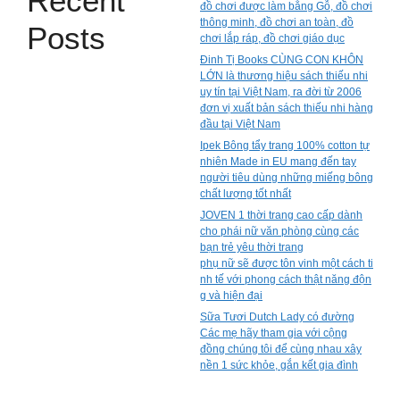
Recent
đồ chơi được làm bằng Gỗ, đồ chơi
thông minh, đồ chơi an toàn, đồ
Posts
chơi lắp ráp, đồ chơi giáo dục
Đinh Tị Books CÙNG CON KHÔN
LỚN là thương hiệu sách thiếu nhi
uy tín tại Việt Nam, ra đời từ 2006
đơn vị xuất bản sách thiếu nhi hàng
đầu tại Việt Nam
Ipek Bông tẩy trang 100% cotton tự
nhiên Made in EU mang đến tay
người tiêu dùng những miếng bông
chất lượng tốt nhất
JOVEN 1 thời trang cao cấp dành
cho phái nữ văn phòng cùng các
bạn trẻ yêu thời trang
phụ nữ sẽ được tôn vinh một cách ti
nh tế với phong cách thật năng độn
g và hiện đại
Sữa Tươi Dutch Lady có đường
Các mẹ hãy tham gia với cộng
đồng chúng tôi để cùng nhau xây
nền 1 sức khỏe, gắn kết gia đình