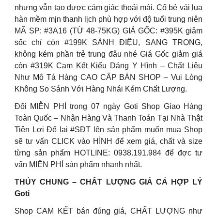
nhưng vẫn tạo được cảm giác thoải mái. Cổ bẻ vải lụa
hàn mềm mịn thanh lịch phù hợp với độ tuổi trung niên
MÃ SP: #3A16 (TỪ 48-75KG) GIÁ GỐC: #395K giảm
sốc chỉ còn #199K SÀNH ĐIỆU, SANG TRỌNG,
không kém phần trẻ trung đâu nhé Giá Gốc giảm giá
còn #319K Cam Kết Kiểu Dáng Y Hình – Chất Liệu
Như Mô Tả Hàng CAO CẤP BÁN SHOP – Vui Lòng
Không So Sánh Với Hàng Nhái Kém Chất Lượng.
Đổi MIỄN PHÍ trong 07 ngày Goti Shop Giao Hàng
Toàn Quốc – Nhận Hàng Và Thanh Toán Tại Nhà Thật
Tiện Lợi Để lại #SĐT lên sản phẩm muốn mua Shop
sẽ tư vấn CLICK vào HÌNH để xem giá, chất và size
từng sản phẩm HOTLINE: 0938.191.984 để đợc tư
vấn MIẾN PHÍ sản phẩm nhanh nhất.
THỦY CHUNG – CHẤT LƯỢNG GIÁ CẢ HỢP LÝ
Goti
Shop CAM KẾT bán đúng giá, CHẤT LƯỢNG như