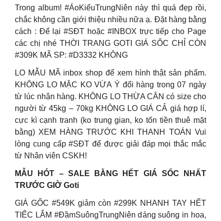
Trong album! #ÁoKiểuTrungNiên này thì quá đẹp rồi,
chắc không cần giới thiệu nhiều nữa ạ. Đặt hàng bằng
cách : Để lại #SĐT hoặc #INBOX trực tiếp cho Page
các chị nhé THỜI TRANG GOTI GIÁ SỐC CHỈ CÒN
#309K MÃ SP: #D3332 KHÔNG
LO MẪU MÃ inbox shop để xem hình thật sản phẩm.
KHÔNG LO MẶC KO VỪA Ý đổi hàng trong 07 ngày
từ lúc nhận hàng. KHÔNG LO THỪA CÂN có size cho
người từ 45kg – 70kg KHÔNG LO GIÁ CẢ giá hợp lí,
cực kì cạnh tranh (ko trung gian, ko tốn tiền thuê mặt
bằng) XEM HÀNG TRƯỚC KHI THANH TOÁN Vui
lòng cung cấp #SĐT để được giải đáp mọi thắc mắc
từ Nhân viên CSKH!
MẪU HÓT – SALE BẰNG HẾT GIÁ SỐC NHẤT
TRƯỚC GIỜ Goti
GIÁ GỐC #549K giảm còn #299K NHANH TAY HẾT
TIẾC LẮM #ĐầmSuôngTrungNiên dáng suông in hoa,