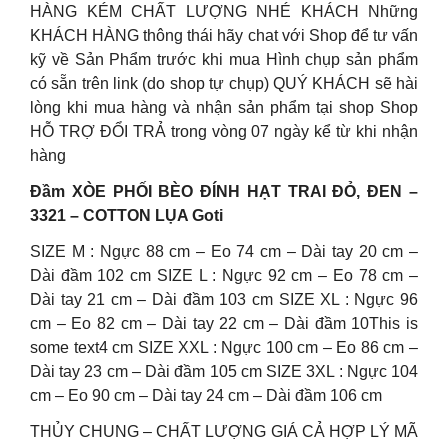
HÀNG KÉM CHẤT LƯỢNG NHÉ KHÁCH Những
KHÁCH HÀNG thông thái hãy chat với Shop để tư vấn
kỹ về Sản Phẩm trước khi mua Hình chụp sản phẩm
có sẵn trên link (do shop tự chụp) QUÝ KHÁCH sẽ hài
lòng khi mua hàng và nhận sản phẩm tại shop Shop
HỖ TRỢ ĐỔI TRẢ trong vòng 07 ngày kể từ khi nhận
hàng
Đầm XÒE PHỐI BÈO ĐÍNH HẠT TRAI ĐỎ, ĐEN –
3321 – COTTON LỤA Goti
SIZE M : Ngực 88 cm – Eo 74 cm – Dài tay 20 cm –
Dài đầm 102 cm SIZE L : Ngực 92 cm – Eo 78 cm –
Dài tay 21 cm – Dài đầm 103 cm SIZE XL : Ngực 96
cm – Eo 82 cm – Dài tay 22 cm – Dài đầm 10This is
some text4 cm SIZE XXL : Ngực 100 cm – Eo 86 cm –
Dài tay 23 cm – Dài đầm 105 cm SIZE 3XL : Ngực 104
cm – Eo 90 cm – Dài tay 24 cm – Dài đầm 106 cm
THỦY CHUNG – CHẤT LƯỢNG GIÁ CẢ HỢP LÝ MÃ