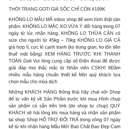
THỜI TRANG GOTI GIÁ SỐC CHỈ CÒN #199K
KHÔNG LO MẪU MÃ inbox shop để xem hình thật sản
phẩm. KHÔNG LO MẶC KO VỪA Ý đổi hàng trong 07
ngày từ lúc nhận hàng. KHÔNG LO THỪA CÂN có
size cho người từ 45kg – 70kg KHÔNG LO GIÁ CẢ
giá hợp lí, cực kì cạnh tranh (ko trung gian, ko tốn tiền
thuê mặt bằng) XEM HÀNG TRƯỚC KHI THANH
TOÁN Goti Vui lòng cung cấp số Điện thoại để được
giải đáp mọi thắc mắc từ Nhân viên CSKH! #Đầm
nhiều mẫu hàng chuẩn thiết kế Mời quý khách lựa
chọn mẫu cho mùa dịch
Những KHÁCH HÀNG thông thái hãy chat với Shop
để tư vấn kỹ về Sản Phẩm trước khi mua Hình chụp
sản phẩm có sẵn trên link (do shop tự chụp) QUÝ
KHÁCH sẽ hài lòng khi mua hàng và nhận sản phẩm
tại shop Shop HỖ TRỢ ĐỔI TRẢ trong vòng 07 ngày
kể từ khi nhận hàng Mẫu Mới Bao Chất Bao Đẹp Cam