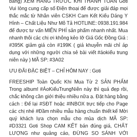
bằng) XEM HÀNG TRƯỚC KHI THANH TOÁN Goti
Vui lòng cung cấp số Điện thoại để được giải đáp mọi
thắc mắc từ Nhân viên CSKH Cam Kết Kiểu Dáng Y
Hình – Chất Liệu Như Mô Tả HOTLINE: 0938.191.984
để được tư vấn MIẾN PHÍ sản phẩm nhanh nhất. Mua
nhanh thôi các chị ơi không kẻo lỡ Giá Gốc Đồng Giá :
#395K giảm giá còn #199K ( giá khuyễn mãi chỉ áp
dụng với những người chia sẻ bài viết #áokiểu trung
niên này ) MÃ SP: #3A02
ƯU ĐÃI ĐẶC BIỆT – CHỈ HÔM NAY : Goti
FREESHIP Toàn Quốc Khi Mua Từ 2 SẢN PHẨM
Trong album! #ÁoKiểuTrungNiên này thì quá đẹp rồi,
chắc không cần giới thiệu nhiều nữa ạ. Đặt hàng bằng
cách : Để lại #SĐT hoặc #INBOX trực tiếp cho Page
các chị nhé #Đầm nhiều mẫu hàng chuẩn thiết kế Mời
quý khách lựa chọn mẫu cho mùa dịch MÃ SP:
#D3321 Goti Shop CAM KẾT bán đúng giá, CHẤT
LƯỢNG như quảng cáo, ĐỪNG SO SÁNH VỚI