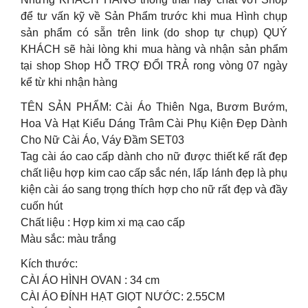
để tư vấn kỹ về Sản Phẩm trước khi mua Hình chụp
sản phẩm có sẵn trên link (do shop tự chụp) QUÝ
KHÁCH sẽ hài lòng khi mua hàng và nhận sản phẩm
tại shop Shop HỖ TRỢ ĐỔI TRẢ rong vòng 07 ngày
kể từ khi nhận hàng
TÊN SẢN PHẨM: Cài Áo Thiên Nga, Bươm Bướm,
Hoa Và Hạt Kiểu Dáng Trâm Cài Phụ Kiện Đẹp Dành
Cho Nữ Cài Áo, Váy Đầm SET03
Tag cài áo cao cấp dành cho nữ được thiết kế rất đẹp
chất liệu hợp kim cao cấp sắc nén, lấp lánh đẹp là phụ
kiện cài áo sang trọng thích hợp cho nữ rất đẹp và đầy
cuốn hút
Chất liệu : Hợp kim xi mạ cao cấp
Màu sắc: màu trắng
Kích thước:
CÀI ÁO HÌNH OVAN : 34 cm
CÀI ÁO ĐÍNH HẠT GIỌT NƯỚC: 2.55CM