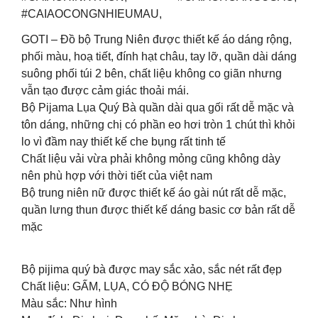
#CAIAOCONGNHIEUMAU,
GOTI – Đồ bộ Trung Niên được thiết kế áo dáng rộng,
phối màu, hoạ tiết, đính hạt châu, tay lỡ, quần dài dáng
suông phối túi 2 bên, chất liệu không co giãn nhưng
vẫn tạo được cảm giác thoải mái.
Bộ Pijama Lụa Quý Bà quần dài qua gối rất dễ mặc và
tôn dáng, những chị có phần eo hơi tròn 1 chút thì khỏi
lo vì đầm nay thiết kế che bụng rất tinh tế
Chất liệu vải vừa phải không mỏng cũng không dày
nên phù hợp với thời tiết của việt nam
Bộ trung niên nữ được thiết kế áo gài nút rất dễ mặc,
quần lưng thun được thiết kế dáng basic cơ bản rất dễ
mặc
Bộ pijima quý bà được may sắc xảo, sắc nét rất đẹp
Chất liệu: GẤM, LỤA, CÓ ĐỘ BÓNG NHẸ
Màu sắc: Như hình