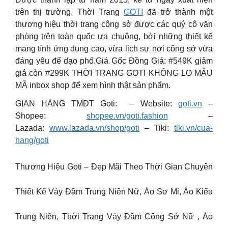
trên thị trường, Thời Trang
GOTI
đã trở thành một
thương hiệu thời trang công sở được các quý cô văn
phòng trên toàn quốc ưa chuộng, bởi những thiết kế
mang tính ứng dụng cao, vừa lịch sự nơi công sở vừa
đáng yêu để dạo phố.
Giá Gốc Đồng Giá: #549K giảm
giá còn #299K THỜI TRANG GOTI KHÔNG LO MẪU
MÃ inbox shop để xem hình thật sản phẩm.
GIAN HÀNG TMĐT Goti: – Website:
goti.vn
–
Shopee:
shopee.vn/goti.fashion
–
Lazada:
www.lazada.vn/shop/goti
– Tiki:
tiki.vn/cua-
hang/goti
Thương Hiệu Goti – Đẹp Mãi Theo Thời Gian Chuyên
Thiết Kế Váy Đầm Trung Niên Nữ, Áo Sơ Mi, Áo Kiểu
Trung Niên, Thời Trang Váy Đầm Công Sở Nữ , Áo