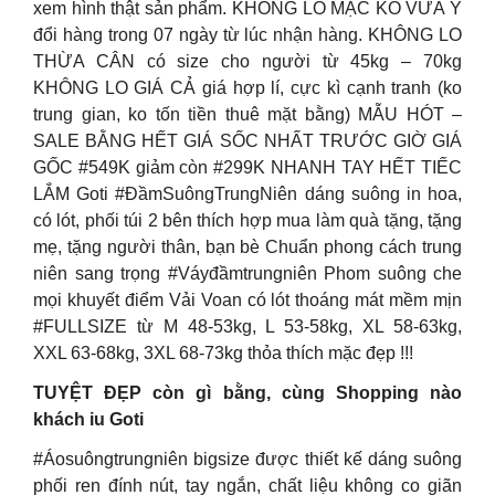
xem hình thật sản phẩm. KHÔNG LO MẶC KO VỪA Ý
đổi hàng trong 07 ngày từ lúc nhận hàng. KHÔNG LO
THỪA CÂN có size cho người từ 45kg – 70kg
KHÔNG LO GIÁ CẢ giá hợp lí, cực kì cạnh tranh (ko
trung gian, ko tốn tiền thuê mặt bằng) MẪU HÓT –
SALE BẰNG HẾT GIÁ SỐC NHẤT TRƯỚC GIỜ GIÁ
GỐC #549K giảm còn #299K NHANH TAY HẾT TIẾC
LẮM Goti #ĐầmSuôngTrungNiên dáng suông in hoa,
có lót, phối túi 2 bên thích hợp mua làm quà tặng, tặng
mẹ, tặng người thân, bạn bè Chuẩn phong cách trung
niên sang trọng #Váyđầmtrungniên Phom suông che
mọi khuyết điểm Vải Voan có lót thoáng mát mềm mịn
#FULLSIZE từ M 48-53kg, L 53-58kg, XL 58-63kg,
XXL 63-68kg, 3XL 68-73kg thỏa thích mặc đẹp !!!
TUYỆT ĐẸP còn gì bằng, cùng Shopping nào
khách iu Goti
#Áosuôngtrungniên bigsize được thiết kế dáng suông
phối ren đính nút, tay ngắn, chất liệu không co giãn