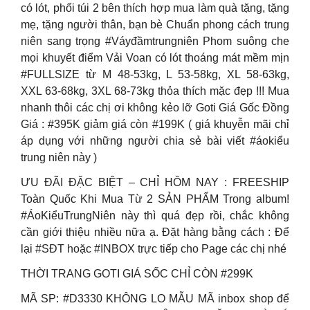
có lót, phối túi 2 bên thích hợp mua làm quà tặng, tặng
mẹ, tặng người thân, bạn bè Chuẩn phong cách trung
niên sang trọng #Váyđầmtrungniên Phom suông che
mọi khuyết điểm Vải Voan có lót thoáng mát mềm mịn
#FULLSIZE từ M 48-53kg, L 53-58kg, XL 58-63kg,
XXL 63-68kg, 3XL 68-73kg thỏa thích mặc đẹp !!! Mua
nhanh thôi các chị ơi không kẻo lỡ Goti Giá Gốc Đồng
Giá : #395K giảm giá còn #199K ( giá khuyễn mãi chỉ
áp dụng với những người chia sẻ bài viết #áokiểu
trung niên này )
ƯU ĐÃI ĐẶC BIỆT – CHỈ HÔM NAY : FREESHIP
Toàn Quốc Khi Mua Từ 2 SẢN PHẨM Trong album!
#ÁoKiểuTrungNiên này thì quá đẹp rồi, chắc không
cần giới thiệu nhiều nữa ạ. Đặt hàng bằng cách : Để
lại #SĐT hoặc #INBOX trực tiếp cho Page các chị nhé
THỜI TRANG GOTI GIÁ SỐC CHỈ CÒN #299K
MÃ SP: #D3330 KHÔNG LO MẪU MÃ inbox shop để