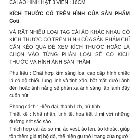
CÀI ÁO HÌNH HẠT 3 VIÊN : 16CM
KÍCH THƯỚC CÓ TRÊN HÌNH CỦA SẢN PHẨM
Goti
VÀ RẤT NHIỀU LOẠI TAG CÀI ÁO KHÁC NHAU CÓ
KÍCH THƯỚC CÓ TRÊN HÌNH CỦA SẢN PHẨM CHỈ
CẦN KÉO QUA ĐỂ XEM KÍCH THƯỚC HOẶC LÀ
CHỌN VÀO TỪNG PHÂN LOẠI SẼ CÓ KÍCH
THƯỚC VÀ HÌNH ẢNH SẢN PHẨM
Phụ liệu : Chất hợp kim sáng loại cao cấp hình chiếc
lá có độ chiếu lung linh và tinh xảo, bắt mắt, dưới ánh
đèn hoặc ánh nắng sẽ phản xạ ánh sáng lấp lánh đầy
cuốn hút
Phong cách : Hiện đại, thanh lịch, nữ tính
Thiết kế : Nhã nhặn, tinh tế, họa tiết tỉ mỉ với những
đường nét sắc sảo
Thích hợp cài áo sơ mi, áo vest, áo len, áo khoác, giúp
tôn thêm giá trị bộ đổ, thể hiện gu thời trang của người