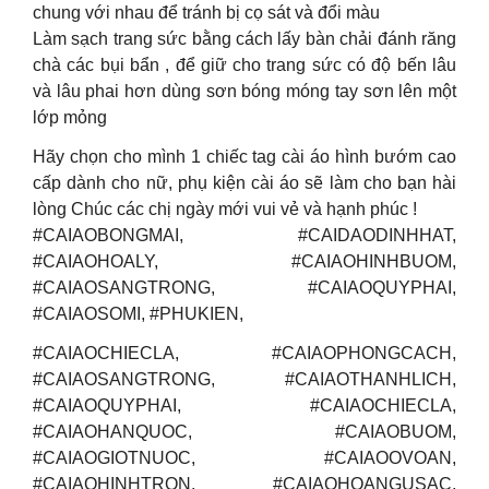
chung với nhau để tránh bị cọ sát và đổi màu
Làm sạch trang sức bằng cách lấy bàn chải đánh răng
chà các bụi bẩn , để giữ cho trang sức có độ bến lâu
và lâu phai hơn dùng sơn bóng móng tay sơn lên một
lớp mỏng
Hãy chọn cho mình 1 chiếc tag cài áo hình bướm cao
cấp dành cho nữ, phụ kiện cài áo sẽ làm cho bạn hài
lòng Chúc các chị ngày mới vui vẻ và hạnh phúc !
#CAIAOBONGMAI, #CAIDAODINHHAT,
#CAIAOHOALY, #CAIAOHINHBUOM,
#CAIAOSANGTRONG, #CAIAOQUYPHAI,
#CAIAOSOMI, #PHUKIEN,
#CAIAOCHIECLA, #CAIAOPHONGCACH,
#CAIAOSANGTRONG, #CAIAOTHANHLICH,
#CAIAOQUYPHAI, #CAIAOCHIECLA,
#CAIAOHANQUOC, #CAIAOBUOM,
#CAIAOGIOTNUOC, #CAIAOOVOAN,
#CAIAOHINHTRON, #CAIAOHOANGUSAC,