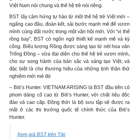
Việt Nam nói chung và thế hệ trẻ nói riêng.
BST lấy cảm hứng tự hào từ một thế hệ trẻ Việt mới –
ngẩng cao đầu, đoàn kết, sải bước mạnh mẽ để vươn
mình cùng đất nước trong một vận hội mới. Với “vị thế
rồng bay”, BST có ngôn ngữ thiết kế mạnh mẽ và kỳ
công. Biểu tượng Rồng được sáng tạo từ nét hoa văn
Trống Đồng – vừa đại diện cho thế hệ trẻ vươn mình,
cho sự song hành của bản sắc và sáng tạo Việt, và
đặc biệt là cho thương hiệu của những tinh thần thử
nghiệm mới mẻ đó
– Biti’s Hunter. VIETNAM ARISING là BST đầu tiên có
phom dáng cổ cao từ Biti’s Hunter, với chất liệu độc
đáo và cao cấp. Đồng thời là bộ sưu tập sẽ được ra
mắt ở các thị trường quốc tế chính thức của Biti’s
Hunter.
Xem giá BST trên Tiki