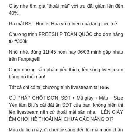
Giày nhẹ êm, giá “thoải mái” với ưu đãi giảm lên đến
40%.
Ra mắt BST Hunter Hoa với nhiều quà tặng cực mê.
Chương trình FREESHIP TOÀN QUỐC cho đơn hàng
từ #300k
Nhớ nhé, đúng 11h45 hôm nay 06/03 mình gặp nhau
trên Fanpage!!!
Chọn những sản phẩm yêu thích, lên sóng livestream
bùng nổ thôi nào!
Tất cả chỉ có tại chương trình livestream tại 𝐁𝐢𝐭𝐢𝐬
CÚ PHÁP CHỐT ĐƠN: SĐT + Mã giày + Màu + Size
Yên tâm Biti’s cài đặt ẩn SĐT của bạn, không hiển thị
lên livestream nên cứ thoải mái săn nha. LÊN GIÀY
ÊM CHƠI HÈ THOẢI MÁI CHƯA CÁC NÀNG ƠI?
Mùa du lịch này, đi chơi từ sáng đến tối mà muốn chân