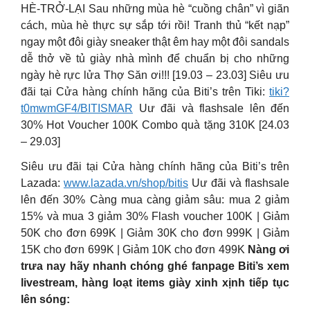
HÈ-TRỞ-LẠI Sau những mùa hè “cuồng chân” vì giãn
cách, mùa hè thực sự sắp tới rồi! Tranh thủ “kết nạp”
ngay một đôi giày sneaker thật êm hay một đôi sandals
dễ thở về tủ giày nhà mình để chuẩn bị cho những
ngày hè rực lửa Thợ Săn ơi!!! [19.03 – 23.03] Siêu ưu
đãi tại Cửa hàng chính hãng của Biti’s trên Tiki:
tiki?
t0mwmGF4/BITISMAR
Uư đãi và flashsale lên đến
30% Hot Voucher 100K Combo quà tặng 310K [24.03
– 29.03]
Siêu ưu đãi tại Cửa hàng chính hãng của Biti’s trên
Lazada:
www.lazada.vn/shop/bitis
Uư đãi và flashsale
lên đến 30% Càng mua càng giảm sâu: mua 2 giảm
15% và mua 3 giảm 30% Flash voucher 100K | Giảm
50K cho đơn 699K | Giảm 30K cho đơn 999K | Giảm
15K cho đơn 699K | Giảm 10K cho đơn 499K
Nàng ơi
trưa nay hãy nhanh chóng ghé fanpage Biti’s xem
livestream, hàng loạt items giày xinh xịnh tiếp tục
lên sóng: