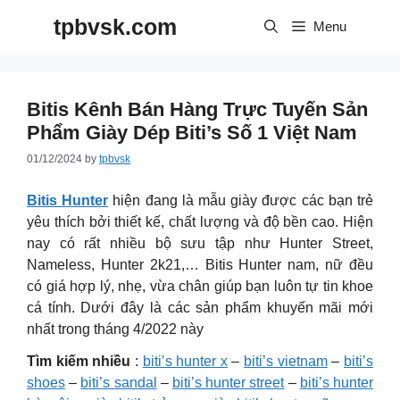
Skip
tpbvsk.com
to
Menu
content
Bitis Kênh Bán Hàng Trực Tuyến Sản
Phẩm Giày Dép Biti’s Số 1 Việt Nam
01/12/2024
by
tpbvsk
Bitis Hunter
hiện đang là mẫu giày được các bạn trẻ
yêu thích bởi thiết kế, chất lượng và độ bền cao. Hiện
nay có rất nhiều bộ sưu tập như Hunter Street,
Nameless, Hunter 2k21,… Bitis Hunter nam, nữ đều
có giá hợp lý, nhẹ, vừa chân giúp bạn luôn tự tin khoe
cá tính. Dưới đây là các sản phẩm khuyến mãi mới
nhất trong tháng 4/2022 này
Tìm kiếm nhiều
:
biti’s hunter x
–
biti’s vietnam
–
biti’s
shoes
–
biti’s sandal
–
biti’s hunter street
–
biti’s hunter