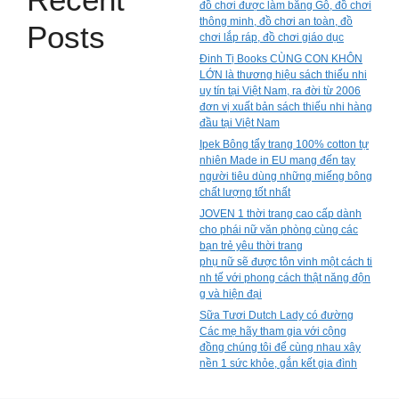
đồ chơi được làm bằng Gỗ, đồ chơi
thông minh, đồ chơi an toàn, đồ
Posts
chơi lắp ráp, đồ chơi giáo dục
Đinh Tị Books CÙNG CON KHÔN
LỚN là thương hiệu sách thiếu nhi
uy tín tại Việt Nam, ra đời từ 2006
đơn vị xuất bản sách thiếu nhi hàng
đầu tại Việt Nam
Ipek Bông tẩy trang 100% cotton tự
nhiên Made in EU mang đến tay
người tiêu dùng những miếng bông
chất lượng tốt nhất
JOVEN 1 thời trang cao cấp dành
cho phái nữ văn phòng cùng các
bạn trẻ yêu thời trang
phụ nữ sẽ được tôn vinh một cách ti
nh tế với phong cách thật năng độn
g và hiện đại
Sữa Tươi Dutch Lady có đường
Các mẹ hãy tham gia với cộng
đồng chúng tôi để cùng nhau xây
nền 1 sức khỏe, gắn kết gia đình