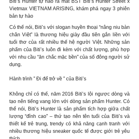
Biti’s Hunter tự hào ra mắt BST Biti’s Hunter Street x
Vietmax VIETNAM ARISING, khám phá ngay 3 phiên
bản tự hào
Có thể nói, Biti’s với slogan huyền thoại “nâng niu bàn
chân Việt” là thương hiệu giày đầu tiên gắn liền với
tuổi thơ của rất nhiều thế hệ người Việt. Những sản
phẩm của Biti’s luôn đi kèm với chất lượng, phù hợp
với nhu cầu “ăn chắc mặc bền” của số đông người sử
dụng.
Hành trình ” Đi để trở về ” của Biti’s
Không chỉ có thế, năm 2016 Biti’s lội ngược dòng và
tạo nên tiếng vang lớn với dòng sản phẩm Hunter. Có
thể nói, Biti’s Hunter là sản phẩm tích hợp giữa chất
lượng “đỉnh cao” – thứ tạo nên tên tuổi của Biti’s và
thiết kế trẻ trung, trendy có khả năng cạnh tranh với
nhiều thương hiệu sneaker quốc tế được giới trẻ yêu
thích.