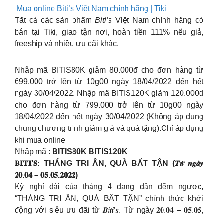
Mua online Biti’s Việt Nam chính hãng | Tiki
Tất cả các sản phẩm
Biti’s
Việt Nam chính hãng có
bán tại Tiki, giao tận nơi, hoàn tiền 111% nếu giả,
freeship và nhiều ưu đãi khác.
Nhập mã BITIS80K giảm 80.000đ cho đơn hàng từ
699.000 trở lên từ 10g00 ngày 18/04/2022 đến hết
ngày 30/04/2022. Nhập mã BITIS120K giảm 120.000đ
cho đơn hàng từ 799.000 trở lên từ 10g00 ngày
18/04/2022 đến hết ngày 30/04/2022 (Không áp dụng
chung chương trình giảm giá và quà tặng).Chỉ áp dụng
khi mua online
Nhập mã :
BITIS80K BITIS120K
𝐁𝐈𝐓𝐈’𝐒: THÁNG TRI ÂN, QUÀ BẤT TẬN (𝑻𝒖̛̀ 𝒏𝒈𝒂̀𝒚
𝟐𝟎.𝟎𝟒 – 𝟎𝟓.𝟎𝟓.𝟐𝟎𝟐𝟐)
Kỳ nghỉ dài của tháng 4 đang dần đếm ngược,
“THÁNG TRI ÂN, QUÀ BẤT TẬN” chính thức khởi
động với siêu ưu đãi từ 𝑩𝒊𝒕𝒊’𝒔. Từ ngày 𝟐𝟎.𝟎𝟒 – 𝟎𝟓.𝟎𝟓,