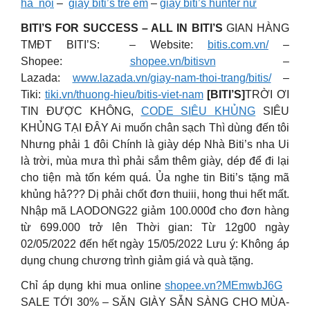
hà nội
–
giày biti’s trẻ em
–
giày biti’s hunter nữ
BITI’S FOR SUCCESS – ALL IN BITI’S
GIAN HÀNG
TMĐT BITI’S: – Website:
bitis.com.vn/
–
Shopee:
shopee.vn/bitisvn
–
Lazada:
www.lazada.vn/giay-nam-thoi-trang/bitis/
–
Tiki:
tiki.vn/thuong-hieu/bitis-viet-nam
[BITI’S]
TRỜI ƠI
TIN ĐƯỢC KHÔNG,
CODE SIÊU KHỦNG
SIÊU
KHỦNG TẠI ĐÂY Ai muốn chân sạch Thì dùng đến tôi
Nhưng phải 1 đôi Chính là giày dép Nhà Biti’s nha Ui
là trời, mùa mưa thì phải sắm thêm giày, dép để đi lại
cho tiện mà tốn kém quá. Ủa nghe tin Biti’s tặng mã
khủng hả??? Dị phải chốt đơn thuiii, hong thui hết mất.
Nhập mã LAODONG22 giảm 100.000đ cho đơn hàng
từ 699.000 trở lên Thời gian: Từ 12g00 ngày
02/05/2022 đến hết ngày 15/05/2022 Lưu ý: Không áp
dụng chung chương trình giảm giá và quà tặng.
Chỉ áp dụng khi mua online
shopee.vn?MEmwbJ6G
SALE TỚI 30% – SĂN GIÀY SẴN SÀNG CHO MÙA-