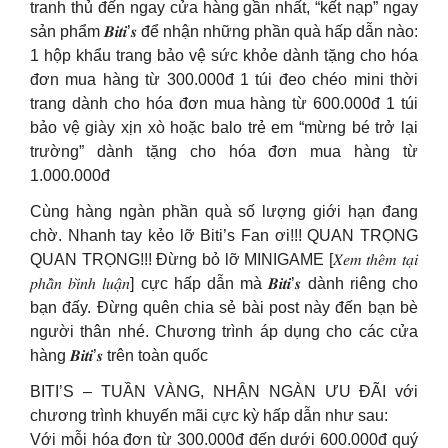
tranh thủ đến ngay cửa hàng gần nhất, “kết nạp” ngay
sản phẩm 𝑩𝒊𝒕𝒊’𝒔 để nhận những phần quà hấp dẫn nào:
1 hộp khẩu trang bảo vệ sức khỏe dành tặng cho hóa
đơn mua hàng từ 300.000đ 1 túi đeo chéo mini thời
trang dành cho hóa đơn mua hàng từ 600.000đ 1 túi
bảo vệ giày xịn xò hoặc balo trẻ em “mừng bé trở lại
trường” dành tặng cho hóa đơn mua hàng từ
1.000.000đ
Cùng hàng ngàn phần quà số lượng giới hạn đang
chờ. Nhanh tay kẻo lỡ Biti’s Fan ơi!!! QUAN TRỌNG
QUAN TRỌNG!!! Đừng bỏ lỡ MINIGAME [𝑋𝑒𝑚 𝑡ℎ𝑒̂𝑚 𝑡𝑎̣𝑖
𝑝ℎ𝑎̂̀𝑛 𝑏𝑖̀𝑛ℎ 𝑙𝑢𝑎̣̂𝑛] cực hấp dẫn mà 𝑩𝒊𝒕𝒊’𝒔 dành riêng cho
bạn đấy. Đừng quên chia sẻ bài post này đến bạn bè
người thân nhé. Chương trình áp dụng cho các cửa
hàng 𝑩𝒊𝒕𝒊’𝒔 trên toàn quốc
BITI’S – TUẦN VÀNG, NHẬN NGÀN ƯU ĐÃI với
chương trình khuyến mãi cực kỳ hấp dẫn như sau:
Với mỗi hóa đơn từ 300.000đ đến dưới 600.000đ quý