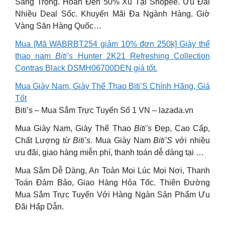
Sang Trọng. Hoàn Đến 50% Xu Tại Shopee. Ưu Đãi
Nhiều Deal Sốc. Khuyến Mãi Đa Ngành Hàng. Giờ
Vàng Săn Hàng Quốc…
Mua [Mã WABRBT254 giảm 10% đơn 250k] Giày thể
thao nam
Biti’s
Hunter 2K21 Refreshing Collection
Contras Black DSMH06700DEN giá tốt.
Mua Giày Nam, Giày Thể Thao Biti’S Chính Hãng, Giá
Tốt
Biti’s – Mua Sắm Trực Tuyến Số 1 VN – lazada.vn
Mua Giày Nam, Giày Thể Thao
Biti’s
Đẹp, Cao Cấp,
Chất Lượng từ
Biti’s
. Mua Giày Nam
Biti’S
với nhiều
ưu đãi, giao hàng miễn phí, thanh toán dễ dàng tại …
Mua Sắm Dễ Dàng, An Toàn Mọi Lúc Mọi Nơi, Thanh
Toán Đảm Bảo, Giao Hàng Hỏa Tốc. Thiên Đường
Mua Sắm Trực Tuyến Với Hàng Ngàn Sản Phẩm Ưu
Đãi Hấp Dẫn.