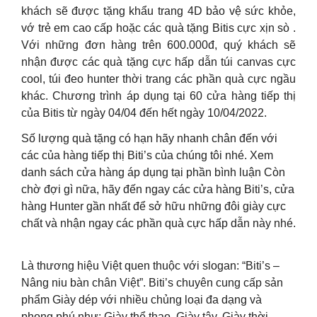
khách sẽ được tặng khẩu trang 4D bảo vệ sức khỏe,
vớ trẻ em cao cấp hoặc các quà tặng Bitis cực xịn sò .
Với những đơn hàng trên 600.000đ, quý khách sẽ
nhận được các quà tặng cực hấp dẫn túi canvas cực
cool, túi đeo hunter thời trang các phần quà cực ngầu
khác. Chương trình áp dụng tại 60 cửa hàng tiếp thị
của Bitis từ ngày 04/04 đến hết ngày 10/04/2022.
Số lượng quà tặng có hạn hãy nhanh chân đến với
các của hàng tiếp thị Biti’s của chúng tôi nhé. Xem
danh sách cửa hàng áp dụng tại phần bình luận Còn
chờ đợi gì nữa, hãy đến ngay các cửa hàng Biti’s, cửa
hàng Hunter gần nhất để sở hữu những đôi giày cực
chất và nhận ngay các phần quà cực hấp dẫn này nhé.
Là thương hiệu Việt quen thuộc với slogan: “Biti’s –
Nâng niu bàn chân Việt”. Biti’s chuyên cung cấp sản
phẩm Giày dép với nhiều chủng loại đa dạng và
phong phú như: Giày thể thao, Giày tây, Giày thời