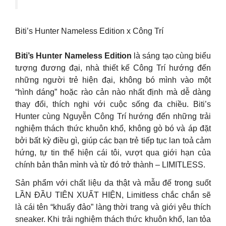
Biti’s Hunter Nameless Edition x Công Trí
Biti’s Hunter Nameless Edition
là sáng tạo cùng biểu
tượng đương đại, nhà thiết kế Công Trí hướng đến
những người trẻ hiện đại, không bó mình vào một
“hình dáng” hoặc rào cản nào nhất định mà dễ dàng
thay đổi, thích nghi với cuộc sống đa chiều. Biti’s
Hunter cùng Nguyễn Công Trí hướng đến những trải
nghiệm thách thức khuôn khổ, không gò bó và áp đặt
bởi bất kỳ điều gì, giúp các bạn trẻ tiếp tục lan toả cảm
hứng, tự tin thể hiện cái tôi, vượt qua giới hạn của
chính bản thân mình và từ đó trở thành – LIMITLESS.
Sản phẩm với chất liệu da thật và mẫu đế trong suốt
LẦN ĐẦU TIÊN XUẤT HIỆN, Limitless chắc chắn sẽ
là cái tên “khuấy đảo” làng thời trang và giới yêu thích
sneaker. Khi trải nghiệm thách thức khuôn khổ, lan tỏa