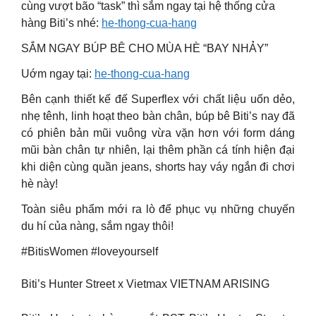
cùng vượt bão “task” thì sắm ngay tại hệ thống cửa
hàng Biti’s nhé:
he-thong-cua-hang
SẮM NGAY BÚP BÊ CHO MÙA HÈ “BAY NHẢY”
Uớm ngay tại:
he-thong-cua-hang
Bên cạnh thiết kế đế Superflex với chất liệu uốn dẻo,
nhẹ tênh, linh hoạt theo bàn chân, búp bê Biti’s nay đã
có phiên bản mũi vuông vừa vặn hơn với form dáng
mũi bàn chân tự nhiên, lại thêm phần cá tính hiện đại
khi diện cùng quần jeans, shorts hay váy ngắn đi chơi
hè này!
Toàn siêu phẩm mới ra lò để phục vụ những chuyến
du hí của nàng, sắm ngay thôi!
#BitisWomen #loveyourself
Biti’s Hunter Street x Vietmax VIETNAM ARISING