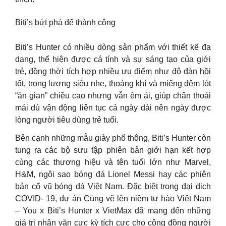
Biti’s bứt phá để thành công
Biti’s Hunter có nhiều dòng sản phẩm với thiết kế đa
dạng, thể hiện được cá tính và sự sáng tạo của giới
trẻ, đồng thời tích hợp nhiều ưu điểm như độ đàn hồi
tốt, trọng lượng siêu nhẹ, thoáng khí và miếng đệm lót
“ăn gian” chiều cao nhưng vẫn êm ái, giúp chân thoải
mái dù vận động liên tục cả ngày dài nên ngày được
lòng người tiêu dùng trẻ tuổi.
Bên cạnh những mẫu giày phổ thông, Biti’s Hunter còn
tung ra các bộ sưu tập phiên bản giới hạn kết hợp
cùng các thương hiệu và tên tuổi lớn như Marvel,
H&M, ngôi sao bóng đá Lionel Messi hay các phiên
bản cổ vũ bóng đá Việt Nam. Đặc biệt trong đại dịch
COVID- 19, dự án Cùng vẽ lên niềm tự hào Việt Nam
– You x Biti’s Hunter x VietMax đã mang đến những
giá trị nhân văn cực kỳ tích cực cho cộng đồng người