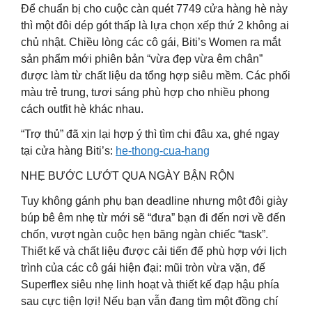
Để chuẩn bị cho cuộc càn quét 7749 cửa hàng hè này
thì một đôi dép gót thấp là lựa chọn xếp thứ 2 không ai
chủ nhật. Chiều lòng các cô gái, Biti’s Women ra mắt
sản phẩm mới phiên bản “vừa đẹp vừa êm chân”
được làm từ chất liệu da tổng hợp siêu mềm. Các phối
màu trẻ trung, tươi sáng phù hợp cho nhiều phong
cách outfit hè khác nhau.
“Trợ thủ” đã xịn lại hợp ý thì tìm chi đâu xa, ghé ngay
tại cửa hàng Biti’s:
he-thong-cua-hang
NHẸ BƯỚC LƯỚT QUA NGÀY BẬN RỘN
Tuy không gánh phụ bạn deadline nhưng một đôi giày
búp bê êm nhẹ từ mới sẽ “đưa” bạn đi đến nơi về đến
chốn, vượt ngàn cuộc hẹn băng ngàn chiếc “task”.
Thiết kế và chất liệu được cải tiến để phù hợp với lịch
trình của các cô gái hiện đại: mũi tròn vừa vặn, đế
Superflex siêu nhẹ linh hoạt và thiết kế đạp hậu phía
sau cực tiện lợi! Nếu bạn vẫn đang tìm một đồng chí