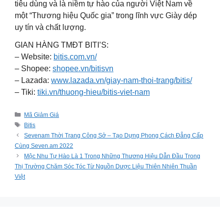
tiêu dùng và là niềm tự hào của người Việt Nam về
một “Thương hiệu Quốc gia” trong lĩnh vực Giày dép
uy tín và chất lượng.
GIAN HÀNG TMĐT BITI’S:
– Website:
bitis.com.vn/
– Shopee:
shopee.vn/bitisvn
– Lazada:
www.lazada.vn/giay-nam-thoi-trang/bitis/
– Tiki:
tiki.vn/thuong-hieu/bitis-viet-nam
Categories
Mã Giảm Giá
Tags
Bitis
Sevenam Thời Trang Công Sở – Tạo Dựng Phong Cách Đẳng Cấp
Cùng Seven.am 2022
Mộc Nhu Tự Hào Là 1 Trong Những Thương Hiệu Dẫn Đầu Trong
Thị Trường Chăm Sóc Tóc Từ Nguồn Dược Liệu Thiên Nhiên Thuần
Việt