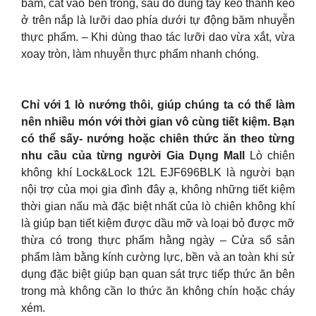
băm, cắt vào bên trong, sau đó dùng tay kéo thanh kéo
ở trên nắp là lưỡi dao phía dưới tự động băm nhuyễn
thực phẩm. – Khi dùng thao tác lưỡi dao vừa xắt, vừa
xoay tròn, làm nhuyễn thực phẩm nhanh chóng.
Chỉ với 1 lò nướng thôi, giúp chúng ta có thể làm
nên nhiều món với thời gian vô cùng tiết kiệm. Bạn
có thể sấy- nướng hoặc chiên thức ăn theo từng
nhu cầu của từng người Gia Dụng Mall
Lò chiên
không khí Lock&Lock 12L EJF696BLK là người bạn
nội trợ của mọi gia đình đây ạ, không những tiết kiệm
thời gian nấu mà đặc biệt nhất của lò chiên không khí
là giúp bạn tiết kiệm được dầu mỡ và loại bỏ được mỡ
thừa có trong thực phẩm hằng ngày – Cửa sổ sản
phẩm làm bằng kính cường lực, bền và an toàn khi sử
dụng đặc biệt giúp bạn quan sát trực tiếp thức ăn bên
trong mà không cần lo thức ăn không chín hoặc cháy
xém.