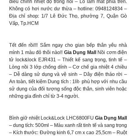
điều chình nhiệt độ trong nồi – Lỗ làm mát phía trên.
Không có hơi nước dư thừa – hotline: 0948124834 –
Địa chỉ shop: 1/7 Lê Đức Thọ, phường 7, Quận Gò
Vấp, Tp.HCM
Tết đến rồi!!! Sắm ngay cho gian bếp thân yêu nhà
mình 1 màu đỏ thôi nào!!
Gia Dụng Mall
Nồi cơm điện
tử lock&lock EJR431 – Thiết kế sang trọng, tinh tế –
Lòng nồi 3 lớp chống dính – Cơ chế gia nhiệt 4 chiều
– Dễ dàng sử dụng và vệ sinh – Dây điện tháo rời –
An toàn, tiết kiệm Dung tích : 1lít- phù hợp với nhu cầu
sử dụng của đối tượng sống độc thân, sinh viên hoặc
những gia đình chỉ từ 3-4 người.
Bình giữ nhiệt Lock&Lock LHC6800FU
Gia Dụng Mall
– dung tích: 500ml – Màu xanh rất tinh tế và sang trọng
– Kích thước: Đường kinh 6,7 cm x cao 25,5cm – Ruột