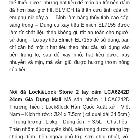
thể thiếu được những hạt tiêu để món ăn trở nên đậm
đà hơn bao giờ hết ELMICH là thần cứu tinh của chị
em phụ nữ đây ạ. – Bình làm bằng thủy tinh cao cấp,
sang trọng – Dụng cụ xay tiêu Elmich EL7155 được
làm từ chất liệu thép không gỉ, rất an toàn cho người
sử dụng – Lọ xay tiêu Elmich EL7155 dễ sử dụng, bạn
chỉ cần bỏ một ít hạt tiêu theo nhu cầu sử dụng vào
bên trong lọ, sau đó xay nhỏ, hạt tiêu được xay
nhuyễn và mịn, mà vẫn giữ được hương thơm nồng
của tiêu.
Nồi đá Lock&Lock Stone 2 tay cầm LCA6242D
24cm Gia Dụng Mall
Mã sản phẩm : LCA6242D
Thương hiệu : Lock&lock Hàn Quốc Xuất xứ : Việt
Nam – Kích thước : Ø24 x 7.5cm ( cả quai dài 34.5cm )
– Trọng lượng : 1.5kg – Dung tích : ~ 3.5L – Chất liệu :
Thân nhôm đúc nguyên khối, bên trong được tráng lớp
chống dính, bên ngoài phủ lớp sơn chịu nhiệt, với