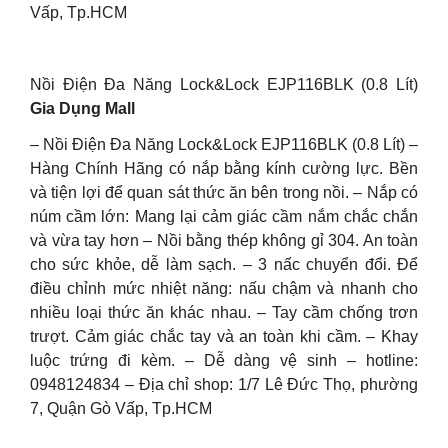
Vấp, Tp.HCM
Nồi Điện Đa Năng Lock&Lock EJP116BLK (0.8 Lít)
Gia Dụng Mall
– Nồi Điện Đa Năng Lock&Lock EJP116BLK (0.8 Lít) –
Hàng Chính Hãng có nắp bằng kính cường lực. Bền
và tiện lợi để quan sát thức ăn bên trong nồi. – Nắp có
núm cầm lớn: Mang lại cảm giác cầm nắm chắc chắn
và vừa tay hơn – Nồi bằng thép không gỉ 304. An toàn
cho sức khỏe, dễ làm sạch. – 3 nấc chuyển đổi. Để
điều chỉnh mức nhiệt năng: nấu chậm và nhanh cho
nhiều loại thức ăn khác nhau. – Tay cầm chống trơn
trượt. Cảm giác chắc tay và an toàn khi cầm. – Khay
luộc trứng đi kèm. – Dễ dàng vệ sinh – hotline:
0948124834 – Địa chỉ shop: 1/7 Lê Đức Thọ, phường
7, Quận Gò Vấp, Tp.HCM