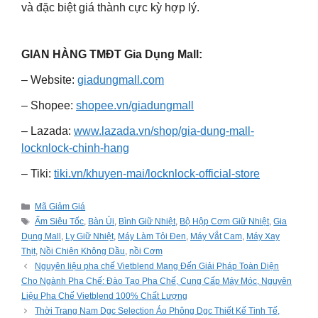
và đặc biệt giá thành cực kỳ hợp lý.
GIAN HÀNG TMĐT Gia Dụng Mall:
– Website:
giadungmall.com
– Shopee:
shopee.vn/giadungmall
– Lazada:
www.lazada.vn/shop/gia-dung-mall-
locknlock-chinh-hang
– Tiki:
tiki.vn/khuyen-mai/locknlock-official-store
Categories
Mã Giảm Giá
Tags
Ấm Siêu Tốc
,
Bàn Ủi
,
Bình Giữ Nhiệt
,
Bộ Hộp Cơm Giữ Nhiệt
,
Gia
Dụng Mall
,
Ly Giữ Nhiệt
,
Máy Làm Tỏi Đen
,
Máy Vắt Cam
,
Máy Xay
Thịt
,
Nồi Chiên Không Dầu
,
nồi Cơm
Nguyên liệu pha chế Vietblend Mang Đến Giải Pháp Toàn Diện
Cho Ngành Pha Chế: Đào Tạo Pha Chế, Cung Cấp Máy Móc, Nguyên
Liệu Pha Chế Vietblend 100% Chất Lượng
Thời Trang Nam Dgc Selection Áo Phông Dgc Thiết Kế Tinh Tế,