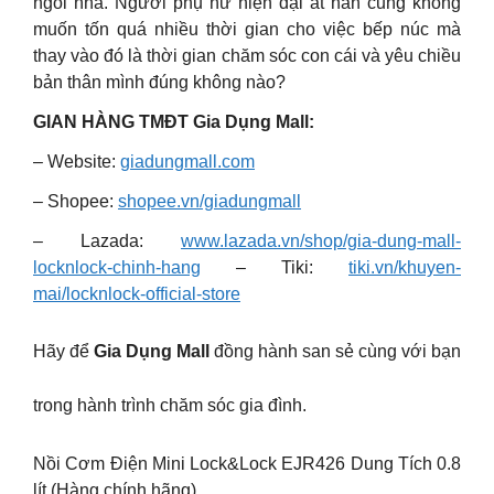
ngôi nhà. Người phụ nữ hiện đại ắt hẳn cũng không
muốn tốn quá nhiều thời gian cho việc bếp núc mà
thay vào đó là thời gian chăm sóc con cái và yêu chiều
bản thân mình đúng không nào?
GIAN HÀNG TMĐT Gia Dụng Mall:
– Website:
giadungmall.com
– Shopee:
shopee.vn/giadungmall
– Lazada:
www.lazada.vn/shop/gia-dung-mall-
locknlock-chinh-hang
– Tiki:
tiki.vn/khuyen-
mai/locknlock-official-store
Hãy để
Gia Dụng Mall
đồng hành san sẻ cùng với bạn
trong hành trình chăm sóc gia đình.
Nồi Cơm Điện Mini Lock&Lock EJR426 Dung Tích 0.8
lít (Hàng chính hãng)