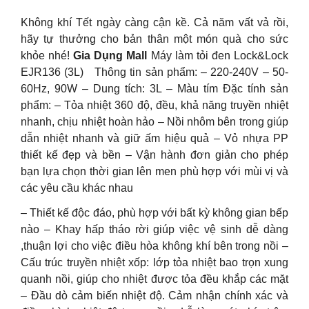
Không khí Tết ngày càng cận kề. Cả năm vất vả rồi,
hãy tự thưởng cho bản thân một món quà cho sức
khỏe nhé!
Gia Dụng Mall
Máy làm tỏi đen Lock&Lock
EJR136 (3L) Thông tin sản phẩm: – 220-240V – 50-
60Hz, 90W – Dung tích: 3L – Màu tím Đặc tính sản
phẩm: – Tỏa nhiệt 360 độ, đều, khả năng truyền nhiệt
nhanh, chịu nhiệt hoàn hảo – Nồi nhôm bên trong giúp
dẫn nhiệt nhanh và giữ ấm hiệu quả – Vỏ nhựa PP
thiết kế đẹp và bền – Vận hành đơn giản cho phép
bạn lựa chọn thời gian lên men phù hợp với mùi vị và
các yêu cầu khác nhau
– Thiết kế độc đáo, phù hợp với bất kỳ không gian bếp
nào – Khay hấp tháo rời giúp việc vệ sinh dễ dàng
,thuận lợi cho việc điều hòa không khí bên trong nồi –
Cấu trúc truyền nhiệt xốp: lớp tỏa nhiệt bao trọn xung
quanh nồi, giúp cho nhiệt được tỏa đều khắp các mặt
– Đầu dò cảm biến nhiệt độ. Cảm nhận chính xác và