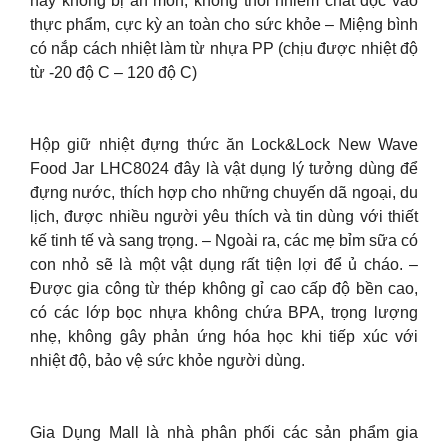
này không bị ăn mòn, không thôi nhiễm chất độc vào
thực phẩm, cực kỳ an toàn cho sức khỏe – Miệng bình
có nắp cách nhiệt làm từ nhựa PP (chịu được nhiệt độ
từ -20 độ C – 120 độ C)
Hộp giữ nhiệt đựng thức ăn Lock&Lock New Wave
Food Jar LHC8024 đây là vật dụng lý tưởng dùng để
đựng nước, thích hợp cho những chuyến dã ngoại, du
lịch, được nhiều người yêu thích và tin dùng với thiết
kế tinh tế và sang trọng. – Ngoài ra, các mẹ bỉm sữa có
con nhỏ sẽ là một vật dụng rất tiện lợi để ủ cháo. –
Được gia công từ thép không gỉ cao cấp độ bền cao,
có các lớp bọc nhựa không chứa BPA, trọng lượng
nhẹ, không gây phản ứng hóa học khi tiếp xúc với
nhiệt độ, bảo vệ sức khỏe người dùng.
Gia Dụng Mall là nhà phân phối các sản phẩm gia