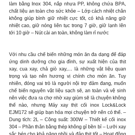
làm bằng Inox 304, nắp nhựa PP, không chứa BPA,
chất liệu an toàn cho sức khỏe – Lớp cách nhiệt chân
không giúp bình giữ nhiệt cực tốt, có khả năng giữ
nhiệt cao, giữ nóng liên tục trong 7 giờ, giữ lạnh lên
tới 10 giờ – Nút cài an toàn, không làm rỉ nước
Với nhu cầu chế biến những món ăn đa dạng để đáp
ứng dinh dưỡng cho gia đình, sự xuất hiện của thịt
xay, cua xay, chả giò xay,… là những vật liệu quan
trọng và tạo nên hương vị chính cho món ăn. Tuy
nhiên, đóng vai trò là người nội trợ đảm đang, muốn
chế biến nguyên vật liệu sạch sẽ, an toàn và vệ sinh
nên việc đưa ra chợ nhờ xay giùm sẽ là chuyện không
thể nào, nhưng Máy xay thịt cối inox Lock&Lock
EJM172 sẽ giúp bạn hóa mọi chuyện trở nên có thể. –
Dung tích: 2L – Công suất: 300W – Thiết kế cối inox
304 – Phần thân bằng thép không gỉ bền bỉ – Lưỡi xay
sắc bén cho khả năng nhồi và đảo thịt tốt – Hoạt động