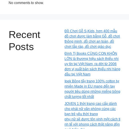
No comments to show.
Recent
Đồ Chơi Gỗ S-Kids, hơn 400 mẫu
đồ chơi được làm bằng Gỗ, đồ chơi
thông minh, đồ chơi an toàn, đồ
Posts
chơi lắp ráp, đồ chơi giáo dục
Đinh Tị Books CÙNG CON KHÔN
LỚN là thương hiệu sách thiếu nhi
uy tín tại Việt Nam, ra đời từ 2006
đơn vị xuất bản sách thiếu nhi hàng
đầu tại Việt Nam
Ipek Bông tẩy trang 100% cotton tự
nhiên Made in EU mang đến tay
người tiêu dùng những miếng bông
chất lượng tốt nhất
JOVEN 1 thời trang cao cấp dành
cho phái nữ văn phòng cùng các
bạn trẻ yêu thời trang
phụ nữ sẽ được tôn vinh một cách ti
nh tế với phong cách thật năng độn