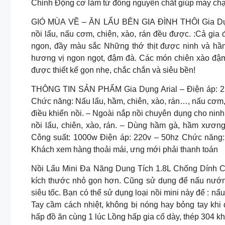
Chỉnh Động cơ làm từ đồng nguyên chất giúp máy chạ
GIÓ MÙA VỀ – ĂN LẨU BÊN GIA ĐÌNH THÔI Gia D
nồi lẩu, nấu cơm, chiên, xào, rán đều được. :Cả gi
ngon, đầy màu sắc Những thớ thịt được ninh và h
hương vị ngon ngọt, đậm đà. Các món chiên xào đậm
được thiết kế gọn nhẹ, chắc chắn và siêu bền!
THÔNG TIN SẢN PHẨM Gia Dụng Arial – Điện áp: 220
Chức năng: Nấu lẩu, hầm, chiên, xào, rán…, nấu cơm,
điều khiển nồi. – Ngoài nắp nồi chuyên dụng cho ninh
nồi lẩu, chiên, xào, rán. – Dùng hầm gà, hầm xương
Công suất: 1000w Điện áp: 220v – 50hz Chức năng: N
Khách xem hàng thoải mái, ưng mới phải thanh toán
Nồi Lẩu Mini Đa Năng Dung Tích 1.8L Chống Dính Ca
kích thước nhỏ gọn hơn. Cũng sử dụng để nấu nướn
siêu tốc. Bạn có thể sử dụng loại nồi mini này để : nấu
Tay cầm cách nhiệt, không bị nóng hay bỏng tay kh
hấp đồ ăn cùng 1 lúc Lồng hấp gia cố dày, thép 304 kh