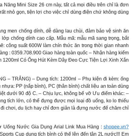
ăng Mini Size 26 cm này, tất cả mọi điều trên chỉ là đơn
i rất nhỏ gọn, tiện lợi cho việc chỉ dùng điện chứ không dùng
ráng men chống dính, dễ dàng lau chùi, đảm bảo vệ sinh ăn
 lớp chống dính cao cấp. Mẫu mã: mẫu mã sang trọng, bắt
mẽ: công suất 600W làm chín thức ăn trong thời gian nhanh
ng : 0359.708.900 Giao hàng toàn quốc – Nhận hàng kiểm
h 1200ml Có Ống Hút Kèm Dây Đeo Cực Tiện Lợi Xinh Xắn
G – TRẮNG) – Dung tích: 1200ml – Phụ kiện đi kèm: ống
u nhựa: PP (nắp bình), PC (thân bình) chất liệu an toàn dùng
iệt dưới 90 độ C. – Chịu lực, không bể vỡ Ưu điểm khác: –
ng tích lớn, có thể đựng được mọi loại đồ uống, ko lo thiếu
, đi chơi, du lịch hay chỉ đơn giản là đựng nước để chăm chỉ
 Uống Nước Gia Dụng Arial Link Mua Hàng :
shopee.vn?
ports Cup dung tích bình có thể lên đến tận 2L nước!!! Em