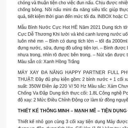
chóng và thuận tiện cho việc đun nấu. Chịu được nhiệt
chống bỏng. Nồi nấu mini đa năng siêu tốc giúp th
quả, tiết kiệm thời gian đến mức tối đa. INBOX hoặc
Mẫu Bình Nước Cực Hot HÈ Năm 2021 Dung tích t
Cực Dễ Thương Khi lười và khó canh lượng nước uống 
luôn nhé mn – Bình có dung tích lớn – tốI đa 2000ml,
đựng nước, sữa, đựng đồ uống tiện lợi. – Bình được 
nhựa trong, nhìn rõ được bên trong. – Nút vặn được t
Màu sẵn có: Xanh Hồng Trắng
MÁY XAY ĐA NĂNG HAPPY PARTNER FULL PHỤ 
THUẬT: Đầy đủ phụ kiện gồm: 2 bình nước + 1 cối xay
suất: 350W Điện áp 220 V/ 50 Hz Màu sắc: Xám Chươ
Chống Va Đập Dung tích thực cối: 1.8L Công nghệ Po
độ xay: 2 Mức Điều Chỉnh Động cơ làm từ đồng nguyên
THIẾT KẾ THÔNG MINH – MẠNH MẼ – TIỆN DỤNG 
Thiết kế nhỏ gọn cùng 3 cối xay tiện dụng Máy được