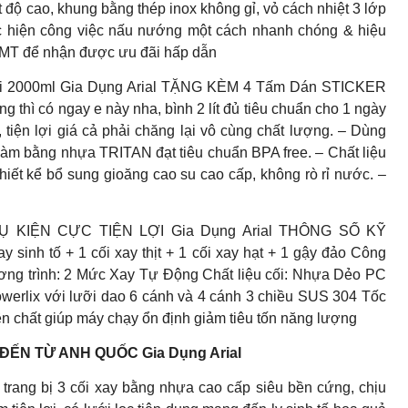
 độ cao, khung bằng thép inox không gỉ, vỏ cách nhiệt 3 lớp
ực hiện công việc nấu nướng một cách nhanh chóng & hiệu
 CMT để nhận được ưu đãi hấp dẫn
ới 2000ml Gia Dụng Arial TẶNG KÈM 4 Tấm Dán STICKER
thì có ngay e này nha, bình 2 lít đủ tiêu chuẩn cho 1 ngày
 tiện lợi giá cả phải chăng lại vô cùng chất lượng. – Dùng
làm bằng nhựa TRITAN đạt tiêu chuẩn BPA free. – Chất liệu
hiết kể bổ sung gioăng cao su cao cấp, không rò rỉ nước. –
KIỆN CỰC TIỆN LỢI Gia Dụng Arial THÔNG SỐ KỸ
 sinh tố + 1 cối xay thịt + 1 cối xay hạt + 1 gậy đảo Công
ng trình: 2 Mức Xay Tự Động Chất liệu cối: Nhựa Dẻo PC
werlix với lưỡi dao 6 cánh và 4 cánh 3 chiều SUS 304 Tốc
 chất giúp máy chạy ổn định giảm tiêu tốn năng lượng
ĐẾN TỪ ANH QUỐC Gia Dụng Arial
 trang bị 3 cối xay bằng nhựa cao cấp siêu bền cứng, chịu