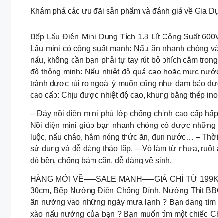
Khám phá các ưu đãi sản phẩm và đánh giá về Gia Dụn
Bếp Lẩu Điện Mini Dung Tích 1.8 Lít Công Suất 600
Lẩu mini có công suất mạnh: Nấu ăn nhanh chóng và t
nấu, không cần bạn phải tự tay rút bỏ phích cắm trong
độ thông minh: Nếu nhiệt độ quá cao hoặc mực nước t
tránh được rủi ro ngoài ý muốn cũng như đảm bảo được 
cao cấp: Chịu được nhiệt độ cao, khung bằng thép ino
– Đáy nồi điện mini phủ lớp chống chính cao cấp hấp
Nồi điện mini giúp bạn nhanh chóng có được những m
luộc, nấu cháo, hâm nóng thức ăn, đun nước… – Thời 
sử dụng và dễ dàng tháo lắp. – Vỏ làm từ nhựa, ruột 
độ bền, chống bám cặn, dễ dàng vệ sinh,
HÀNG MỚI VỀ—–SALE MẠNH—–GIÁ CHỈ TỪ 199K Gia
30cm, Bếp Nướng Điện Chống Dính, Nướng Thịt BB
ăn nướng vào những ngày mưa lạnh ? Bạn đang tìm 
xào nấu nướng của bạn ? Bạn muốn tìm một chiếc Ch