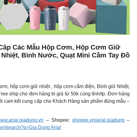
g Câp Các Mẫu Hộp Cơm, Hộp Cơm Giữ
 Nhiệt, Bình Nước, Quạt Mini Cầm Tay Đồ
 hộp cơm giữ nhiệt , hộp cơm cắm điện, Bình giữ Nhiệt,
ee ship cho đơn hàng trị giá từ 50k cùng tỉnh/tp. Đơn hàng
ôi cam kết cung cấp cho Khách Hàng sản phẩm đúng mẫu –
ww.arial.giadung.vn
– Shopee:
shopee.vn/arial.giadung
–
i.vn/search?q=Gia Dụng Arial