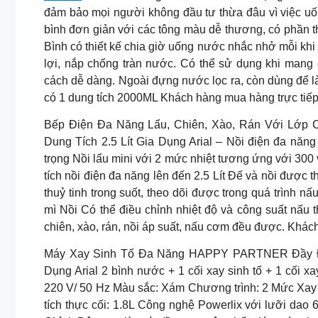
đảm bảo mọi người không đầu tư thừa đâu vì việc uốn
bình đơn giản với các tông màu dễ thương, có phần th
Bình có thiết kế chia giờ uống nước nhắc nhở mỗi kh
lợi, nắp chống tràn nước. Có thể sử dụng khi mang 
cách dễ dàng. Ngoài đựng nước lọc ra, còn dùng để 
có 1 dung tích 2000ML Khách hàng mua hàng trực tiế
Bếp Điện Đa Năng Lẩu, Chiên, Xào, Rán Với Lớp 
Dung Tích 2.5 Lít Gia Dụng Arial – Nồi điện đa năng
trọng Nồi lẩu mini với 2 mức nhiệt tương ứng với 3
tích nồi điện đa năng lên đến 2.5 Lít Đế và nồi được 
thuỷ tinh trong suốt, theo dõi được trong quá trình 
mì Nồi Có thể điều chỉnh nhiệt độ và công suất nấu
chiên, xào, rán, nồi áp suất, nấu cơm đều được. Khác
Máy Xay Sinh Tố Đa Năng HAPPY PARTNER Đầy Đủ 
Dụng Arial 2 bình nước + 1 cối xay sinh tố + 1 cối x
220 V/ 50 Hz Màu sắc: Xám Chương trình: 2 Mức Xa
tích thực cối: 1.8L Công nghệ Powerlix với lưỡi da