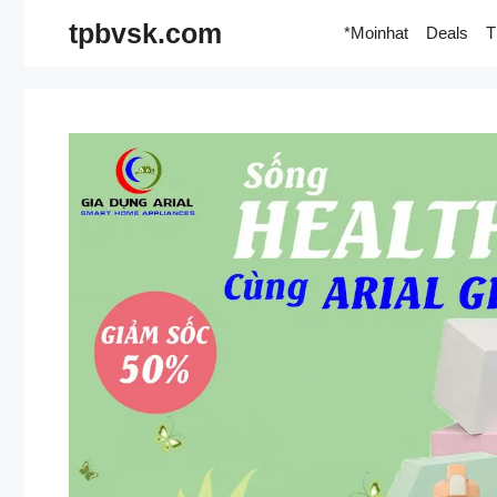
Skip
tpbvsk.com
*Moinhat
Deals
T
to
content