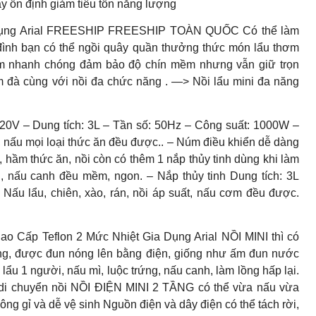
y ổn định giảm tiêu tốn năng lượng
ụng Arial FREESHIP FREESHIP TOÀN QUỐC Có thể làm
a đình bạn có thể ngồi quây quần thưởng thức món lẩu thơm
ầm nhanh chóng đảm bảo độ chín mềm nhưng vẫn giữ trọn
 đà cùng với nồi đa chức năng . —> Nồi lẩu mini đa năng
V – Dung tích: 3L – Tần số: 50Hz – Công suất: 1000W –
 nấu mọi loại thức ăn đều được.. – Núm điều khiển dễ dàng
, hầm thức ăn, nồi còn có thêm 1 nắp thủy tinh dùng khi làm
, nấu canh đều mềm, ngon. – Nắp thủy tinh Dung tích: 3L
ấu lẩu, chiên, xào, rán, nồi áp suất, nấu cơm đều được.
o Cấp Teflon 2 Mức Nhiệt Gia Dụng Arial NỒI MINI thì có
g, được đun nóng lên bằng điện, giống như ấm đun nước
 lẩu 1 người, nấu mì, luộc trứng, nấu canh, làm lồng hấp lại.
i di chuyển nồi NỒI ĐIỆN MINI 2 TẦNG có thể vừa nấu vừa
ông gỉ và dễ vệ sinh Nguồn điện và dây điện có thể tách rời,