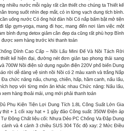
g nhiều nước mỗi ngày rất cần thiết cho chúng ta Thiết kế
ân trong suốt nhìn đẹp mắt, có in từng vạch dung tích bình.
i cần uống nước Có ống hút đàn hồi Có nắp bấm bật mở tiện
đi tập gym-yoga, mang đi học, mang đến nơi làm việc một
làm bình đựng detox giảm cân đẹp da cũng rất phù hợp Bình
p được xem hàng trước khi thanh toán
Chống Dính Cao Cấp – Nồi Lẩu Mini Đế Và Nồi Tách Rời
 thiết kế hiện đại, đường nét đơn giản tạo phong thái sang
00 và 700W Nồi điện sử dụng nguồn điện 220V phổ biến Dung
tháo rời dễ dàng vệ sinh nồi Nồi có 2 màu xanh và trắng Nắp
nấu Đa chức năng nấu, chưng, chiên, hấp, hầm canh, nấu lẩu,
 thích hợp với từng món ăn khác nhau Chức năng: Nấu lẩu,
h xem hàng thoải mái, ưng mới phải thanh toán
Phụ Kiện Tiện Lợi Dung Tích 1.8L Công Suất Lớn Gia
ay thịt + 1 cối xay hạt + 1 gậy đảo Công suất: 350W Điện áp
y Tự Động Chất liệu cối: Nhựa Dẻo PC Chống Va Đập Dung
o 6 cánh và 4 cánh 3 chiều SUS 304 Tốc độ xay: 2 Mức Điều