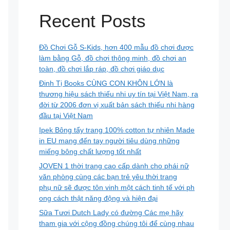
Recent Posts
Đồ Chơi Gỗ S-Kids, hơn 400 mẫu đồ chơi được
làm bằng Gỗ, đồ chơi thông minh, đồ chơi an
toàn, đồ chơi lắp ráp, đồ chơi giáo dục
Đinh Tị Books CÙNG CON KHÔN LỚN là
thương hiệu sách thiếu nhi uy tín tại Việt Nam, ra
đời từ 2006 đơn vị xuất bản sách thiếu nhi hàng
đầu tại Việt Nam
Ipek Bông tẩy trang 100% cotton tự nhiên Made
in EU mang đến tay người tiêu dùng những
miếng bông chất lượng tốt nhất
JOVEN 1 thời trang cao cấp dành cho phái nữ
văn phòng cùng các bạn trẻ yêu thời trang
phụ nữ sẽ được tôn vinh một cách tinh tế với ph
ong cách thật năng động và hiện đại
Sữa Tươi Dutch Lady có đường Các mẹ hãy
tham gia với cộng đồng chúng tôi để cùng nhau