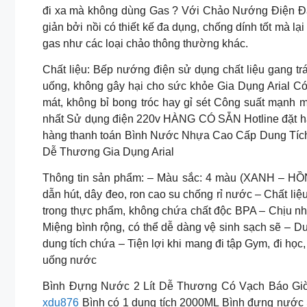
đi xa mà không dùng Gas ? Với Chảo Nướng Điện Đa N
giản bởi nồi có thiết kế đa dụng, chống dính tốt mà lạ
gas như các loại chảo thông thường khác.
Chất liệu: Bếp nướng điện sử dụng chất liệu gang t
uống, không gây hại cho sức khỏe Gia Dụng Arial Có
mát, không bỉ bong tróc hay gỉ sét Công suất mạnh 
nhất Sử dụng điện 220v HÀNG CÓ SẴN Hotline đặt hà
hàng thanh toán Bình Nước Nhựa Cao Cấp Dung Tíc
Dễ Thương Gia Dụng Arial
Thông tin sản phẩm: – Màu sắc: 4 màu (XANH – HỒN
dẫn hút, dây đeo, ron cao su chống rỉ nước – Chất liệ
trong thực phẩm, không chứa chất độc BPA – Chịu nh
Miệng bình rộng, có thể dễ dàng vệ sinh sạch sẽ – Du
dung tích chứa – Tiện lợi khi mang đi tập Gym, đi học
uống nước
Bình Đựng Nước 2 Lít Dễ Thương Có Vạch Báo Giờ
xdu876
Bình có 1 dung tích 2000ML Bình đựng nước S