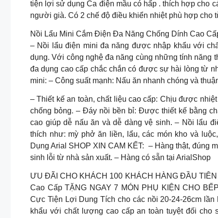
tiện lợi sử dụng Ca điện mầu có hấp . thích hợp cho 
người già. Có 2 chế độ điều khiển nhiệt phù hợp cho 
Nồi Lẩu Mini Cắm Điện Đa Năng Chống Dính Cao Cấ
– Nồi lẩu điện mini đa năng được nhập khẩu với chấ
dụng. Với công nghệ đa năng cùng những tính năng thôn
đa dụng cao cấp chắc chắn có được sự hài lòng từ nh
mini: – Công suất mạnh: Nấu ăn nhanh chóng và thuận 
– Thiết kế an toàn, chất liệu cao cấp: Chịu được nhiệ
chống bỏng. – Đáy nồi bền bỉ: Được thiết kế bằng ch
cao giúp dễ nấu ăn và dễ dàng vệ sinh. – Nồi lẩu 
thích như: mỳ phở ăn liền, lẩu, các món kho và luộ
Dụng Arial SHOP XIN CAM KẾT: – Hàng thật, đúng mô 
sinh lỗi từ nhà sản xuất. – Hàng có sẵn tại ArialShop
ƯU ĐÃI CHO KHÁCH 100 KHÁCH HÀNG ĐẦU TIÊN Gia 
Cao Cấp TẶNG NGAY 7 MÓN PHỤ KIỆN CHO BẾP ( B
Cực Tiện Lợi Dung Tích cho các nồi 20-24-26cm lần l
khẩu với chất lượng cao cấp an toàn tuyệt đối ch