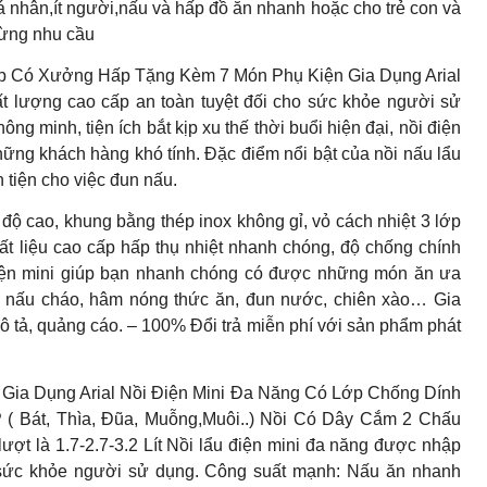
cá nhân,ít người,nấu và hấp đồ ăn nhanh hoặc cho trẻ con và
từng nhu cầu
p Có Xưởng Hấp Tặng Kèm 7 Món Phụ Kiện Gia Dụng Arial
t lượng cao cấp an toàn tuyệt đối cho sức khỏe người sử
g minh, tiện ích bắt kịp xu thế thời buổi hiện đại, nồi điện
ững khách hàng khó tính. Đặc điểm nổi bật của nồi nấu lẩu
tiện cho việc đun nấu.
t độ cao, khung bằng thép inox không gỉ, vỏ cách nhiệt 3 lớp
ất liệu cao cấp hấp thụ nhiệt nhanh chóng, độ chống chính
điện mini giúp bạn nhanh chóng có được những món ăn ưa
c, nấu cháo, hâm nóng thức ăn, đun nước, chiên xào… Gia
tả, quảng cáo. – 100% Đổi trả miễn phí với sản phẩm phát
Dụng Arial Nồi Điện Mini Đa Năng Có Lớp Chống Dính
át, Thìa, Đũa, Muỗng,Muôi..) Nồi Có Dây Cắm 2 Chấu
ượt là 1.7-2.7-3.2 Lít Nồi lẩu điện mini đa năng được nhập
o sức khỏe người sử dụng. Công suất mạnh: Nấu ăn nhanh