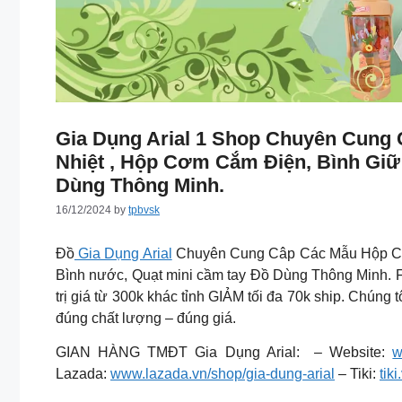
Gia Dụng Arial 1 Shop Chuyên Cun
Nhiệt , Hộp Cơm Cắm Điện, Bình Giữ
Dùng Thông Minh.
16/12/2024
by
tpbvsk
Đồ
Gia Dụng Arial
Chuyên Cung Câp Các Mẫu Hộp Cơm,
Bình nước, Quạt mini cầm tay Đồ Dùng Thông Minh. Fr
trị giá từ 300k khác tỉnh GIẢM tối đa 70k ship. Chúng t
đúng chất lượng – đúng giá.
GIAN HÀNG TMĐT Gia Dụng Arial: – Website:
w
Lazada:
www.lazada.vn/shop/gia-dung-arial
– Tiki:
tik