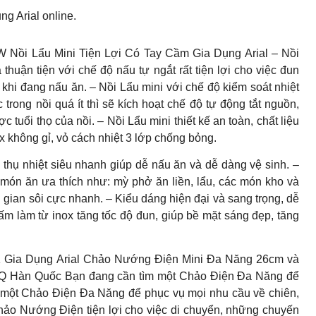
g Arial online.
W Nồi Lẩu Mini Tiện Lợi Có Tay Cầm Gia Dụng Arial – Nồi
huận tiện với chế độ nấu tự ngắt rất tiện lợi cho việc đun
 khi đang nấu ăn. – Nồi Lẩu mini với chế độ kiểm soát nhiệt
rong nồi quá ít thì sẽ kích hoạt chế độ tự động tắt nguồn,
tuổi thọ của nồi. – Nồi Lẩu mini thiết kế an toàn, chất liệu
x không gỉ, vỏ cách nhiệt 3 lớp chống bỏng.
 thụ nhiệt siêu nhanh giúp dễ nấu ăn và dễ dàng vệ sinh. –
ón ăn ưa thích như: mỳ phở ăn liền, lẩu, các món kho và
gian sôi cực nhanh. – Kiểu dáng hiện đại và sang trọng, dễ
ấm làm từ inox tăng tốc độ đun, giúp bề mặt sáng đẹp, tăng
 Dụng Arial Chảo Nướng Điện Mini Đa Năng 26cm và
Q Hàn Quốc Bạn đang cần tìm một Chảo Điện Đa Năng để
một Chảo Điện Đa Năng để phục vụ mọi nhu cầu về chiên,
ảo Nướng Điện tiện lợi cho việc di chuyển, những chuyến