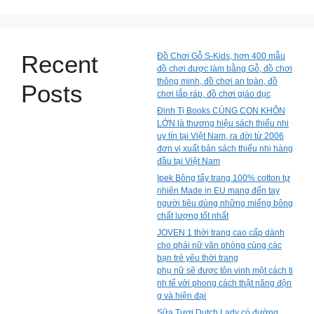
Recent
Đồ Chơi Gỗ S-Kids, hơn 400 mẫu
đồ chơi được làm bằng Gỗ, đồ chơi
thông minh, đồ chơi an toàn, đồ
Posts
chơi lắp ráp, đồ chơi giáo dục
Đinh Tị Books CÙNG CON KHÔN
LỚN là thương hiệu sách thiếu nhi
uy tín tại Việt Nam, ra đời từ 2006
đơn vị xuất bản sách thiếu nhi hàng
đầu tại Việt Nam
Ipek Bông tẩy trang 100% cotton tự
nhiên Made in EU mang đến tay
người tiêu dùng những miếng bông
chất lượng tốt nhất
JOVEN 1 thời trang cao cấp dành
cho phái nữ văn phòng cùng các
bạn trẻ yêu thời trang
phụ nữ sẽ được tôn vinh một cách ti
nh tế với phong cách thật năng độn
g và hiện đại
Sữa Tươi Dutch Lady có đường