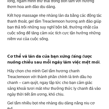
lỏng, ngâm mình thư thái trong bồn tắm với hương
thơm hoa anh đào dịu dàng.
Kết hợp massage nhẹ nhàng làn da bằng các động tác
thanh thoát, gel tắm Treaclemoon hương anh đào giúp
bạn thả trôi những suy nghĩ bộn bề, thường nhật của
cuộc sống để tăng cảm xúc tích cực tận hưởng những
niềm vui của cuộc sống.
𝗖𝗼̛ 𝘁𝗵𝗲̂̉ 𝘃𝗮̀ 𝗹𝗮̀𝗻 𝗱𝗮 𝗰𝘂̉𝗮 𝗯𝗮̣𝗻 𝘅𝘂̛́𝗻𝗴 đ𝗮́𝗻𝗴 đ𝘂̛𝗼̛̣𝗰
𝗻𝘂𝗼̂𝗻𝗴 𝗰𝗵𝗶𝗲̂̀𝘂 𝘀𝗮𝘂 𝗺𝗼̂̃𝗶 𝗻𝗴𝗮̀𝘆 𝗹𝗮̀𝗺 𝘃𝗶𝗲̣̂𝗰 𝗺𝗲̣̂𝘁 𝗺𝗼̉𝗶.
Hãy chọn cho mình Gel tắm hương chanh
Treaclemoon với thành phần chính là tinh dầu họ
chanh – cam quýt, ngay lập tức cho bạn cảm giác
sảng khoái tươi mát như thưởng thức ly chanh đá vào
ngày thời tiết ẩm ương, khó chịu.
Gel tắm nhiều bọt nhẹ nhàng dịu dàng nâng niu cơ
thể.