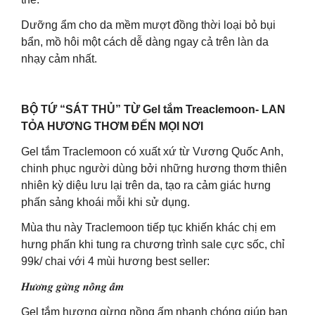
Dưỡng ẩm cho da mềm mượt đồng thời loại bỏ bụi
bẩn, mồ hôi một cách dễ dàng ngay cả trên làn da
nhạy cảm nhất.
BỘ TỨ “SÁT THỦ” TỪ Gel tắm Treaclemoon- LAN
TỎA HƯƠNG THƠM ĐẾN MỌI NƠI
Gel tắm Traclemoon có xuất xứ từ Vương Quốc Anh,
chinh phục người dùng bởi những hương thơm thiên
nhiên kỳ diệu lưu lại trên da, tạo ra cảm giác hưng
phấn sảng khoái mỗi khi sử dụng.
Mùa thu này Traclemoon tiếp tục khiến khác chị em
hưng phấn khi tung ra chương trình sale cực sốc, chỉ
99k/ chai với 4 mùi hương best seller:
𝑯𝒖̛𝒐̛𝒏𝒈 𝒈𝒖̛̀𝒏𝒈 𝒏𝒐̂̀𝒏𝒈 𝒂̂́𝒎
Gel tắm hương gừng nồng ấm nhanh chóng giúp bạn