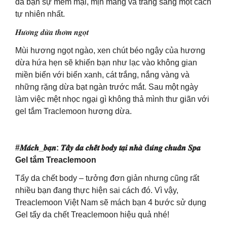
da bạn sự mềm mại, mịn màng và trắng sáng một cách
tự nhiên nhất.
𝑯𝒖̛𝒐̛𝒏𝒈 𝒅𝒖̛̀𝒂 𝒕𝒉𝒐̛𝒎 𝒏𝒈𝒐̣𝒕
Mùi hương ngọt ngào, xen chút béo ngậy của hương
dừa hứa hẹn sẽ khiến bạn như lạc vào không gian
miền biển với biển xanh, cát trắng, nắng vàng và
những rặng dừa bạt ngàn trước mắt. Sau một ngày
làm việc mệt nhọc ngại gì không thả mình thư giãn với
gel tắm Traclemoon hương dừa.
#𝑴𝒂́𝒄𝒉_𝒃𝒂̣𝒏: 𝑻𝒂̂̉𝒚 𝒅𝒂 𝒄𝒉𝒆̂́𝒕 𝒃𝒐𝒅𝒚 𝒕𝒂̣𝒊 𝒏𝒉𝒂̀ đ𝒖́𝒏𝒈 𝒄𝒉𝒖𝒂̂̉𝒏 𝑺𝒑𝒂
Gel tắm Treaclemoon
Tẩy da chết body – tưởng đơn giản nhưng cũng rất
nhiều bạn đang thực hiện sai cách đó. Vì vậy,
Treaclemoon Việt Nam sẽ mách bạn 4 bước sử dụng
Gel tẩy da chết Treaclemoon hiệu quả nhé!