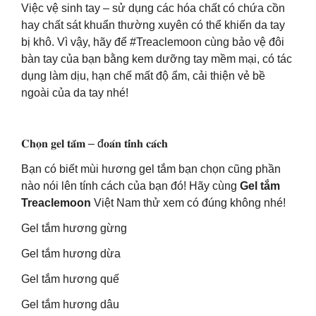
Việc vệ sinh tay – sử dụng các hóa chất có chứa cồn
hay chất sát khuẩn thường xuyên có thể khiến da tay
bị khô. Vì vậy, hãy để #Treaclemoon cùng bảo vệ đôi
bàn tay của bạn bằng kem dưỡng tay mềm mại, có tác
dụng làm dịu, hạn chế mất độ ẩm, cải thiện vẻ bề
ngoài của da tay nhé!
𝐂𝐡𝐨̣𝐧 𝐠𝐞𝐥 𝐭𝐚̆́𝐦 – đ𝐨𝐚́𝐧 𝐭𝐢́𝐧𝐡 𝐜𝐚́𝐜𝐡
Bạn có biết mùi hương gel tắm bạn chọn cũng phần
nào nói lên tính cách của bạn đó! Hãy cùng
Gel tắm
Treaclemoon
Việt Nam thử xem có đúng không nhé!
Gel tắm hương gừng
Gel tắm hương dừa
Gel tắm hương quế
Gel tắm hương dâu