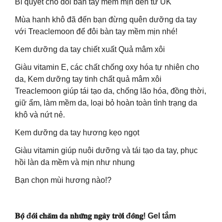
Bí quyết cho đôi bàn tay mềm mịn đến từ UK
Mùa hanh khô đã đến bạn đừng quên dưỡng da tay
với Treaclemoon để đôi bàn tay mềm mịn nhé!
Kem dưỡng da tay chiết xuất Quả mâm xôi
Giàu vitamin E, các chất chống oxy hóa tự nhiên cho
da, Kem dưỡng tay tinh chất quả mâm xôi
Treaclemoon giúp tái tạo da, chống lão hóa, đồng thời,
giữ ẩm, làm mềm da, loại bỏ hoàn toàn tình trạng da
khô và nứt nẻ.
Kem dưỡng da tay hương kẹo ngọt
Giàu vitamin giúp nuôi dưỡng và tái tạo da tay, phục
hồi làn da mềm và mịn như nhung
Bạn chọn mùi hương nào!?
𝐁𝐨̣̂ đ𝐨̂𝐢 𝐜𝐡𝐚̆𝐦 𝐝𝐚 𝐧𝐡𝐮̛̃𝐧𝐠 𝐧𝐠𝐚̀𝐲 𝐭𝐫𝐨̛̀𝐢 đ𝐨̂𝐧𝐠! Gel tắm