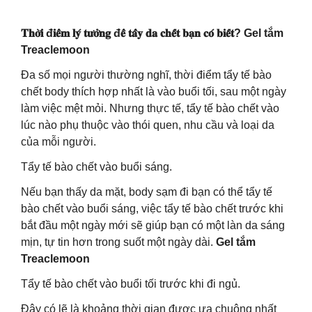
𝐓𝐡𝐨̛̀𝐢 đ𝐢𝐞̂̉𝐦 𝐥𝐲́ 𝐭𝐮̛𝐨̛̉𝐧𝐠 đ𝐞̂̉ 𝐭𝐚̂̉𝐲 𝐝𝐚 𝐜𝐡𝐞̂́𝐭 𝐛𝐚̣𝐧 𝐜𝐨́ 𝐛𝐢𝐞̂́𝐭? Gel tắm
Treaclemoon
Đa số mọi người thường nghĩ, thời điểm tẩy tế bào
chết body thích hợp nhất là vào buổi tối, sau một ngày
làm việc mệt mỏi. Nhưng thực tế, tẩy tế bào chết vào
lúc nào phụ thuộc vào thói quen, nhu cầu và loại da
của mỗi người.
Tẩy tế bào chết vào buổi sáng.
Nếu bạn thấy da mặt, body sạm đi bạn có thể tẩy tế
bào chết vào buổi sáng, việc tẩy tế bào chết trước khi
bắt đầu một ngày mới sẽ giúp bạn có một làn da sáng
mịn, tự tin hơn trong suốt một ngày dài.
Gel tắm
Treaclemoon
Tẩy tế bào chết vào buổi tối trước khi đi ngủ.
Đây có lẽ là khoảng thời gian được ưa chuộng nhất