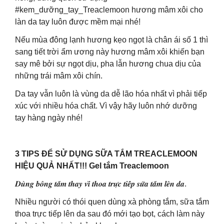
#kem_dưỡng_tay_Treaclemoon hương mâm xôi cho
làn da tay luôn được mềm mại nhé!
Nếu mùa đông lạnh hương kẹo ngọt là chân ái số 1 thì
sang tiết trời ẩm ương này hương mâm xôi khiến bạn
say mê bởi sự ngọt dịu, pha lẫn hương chua dịu của
những trái mâm xôi chín.
Da tay vẫn luôn là vùng da dễ lão hóa nhất vì phải tiếp
xúc với nhiều hóa chất. Vì vậy hãy luôn nhớ dưỡng
tay hàng ngày nhé!
3 TIPS ĐỂ SỬ DỤNG SỮA TẮM TREACLEMOON
HIỆU QUẢ NHẤT!!! Gel tắm Treaclemoon
𝑫𝒖̀𝒏𝒈 𝒃𝒐̂𝒏𝒈 𝒕𝒂̆́𝒎 𝒕𝒉𝒂𝒚 𝒗𝒊̀ 𝒕𝒉𝒐𝒂 𝒕𝒓𝒖̛̣𝒄 𝒕𝒊𝒆̂́𝒑 𝒔𝒖̛̃𝒂 𝒕𝒂̆́𝒎 𝒍𝒆̂𝒏 𝒅𝒂.
Nhiều người có thói quen dùng xà phòng tắm, sữa tắm
thoa trực tiếp lên da sau đó mới tạo bọt, cách làm này