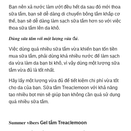
Bạn nên xả nước làm ướt đều hết da sau đó mới thoa
sữa tắm, bạn sẽ dễ dàng di chuyển bông tắm khắp cơ
thể, bạn sẽ dễ dàng làm sạch sữa tắm hơn so với việc
thoa sữa tắm lên da khô.
𝑫𝒖̀𝒏𝒈 𝒔𝒖̛̃𝒂 𝒕𝒂̆́𝒎 𝒗𝒐̛́𝒊 𝒎𝒐̣̂𝒕 𝒍𝒖̛𝒐̛̣𝒏𝒈 𝒗𝒖̛̀𝒂 đ𝒖̉.
Việc dùng quá nhiều sữa tắm vừa khiến bạn tốn tiền
mua sữa tắm, phải dùng khá nhiều nước để làm sạch
da vừa làm da bạn bị khô, vì vậy dùng một lượng sữa
tắm vừa đủ là tốt nhất.
Hãy lấy một lượng vừa đủ để tiết kiệm chi phí vừa tốt
cho da của bạn. Sữa tắm Treaclemoon với khả năng
tạo nhiều bọt mịn sẽ giúp bạn không cần quá sử dụng
quá nhiều sữa tắm.
𝐒𝐮𝐦𝐦𝐞𝐫 𝐯𝐢𝐛𝐞𝐫𝐬
Gel tắm Treaclemoon