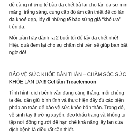
dễ dàng những tế bào da chết trả lại cho làn da sự mịn
màng, trắng sáng, cung cấp độ ẩm cần thiết để có làn
da khoẻ đẹp, lấy đi những tế bào sừng già “khó ưa”
trên da.
Mỗi tuần hãy dành ra 2 buổi tối để tẩy da chết nhé!
Hiệu quả đem lại cho sự chăm chỉ trên sẽ giúp bạn bất
ngờ đó!
BẢO VỆ SỨC KHỎE BẢN THÂN – CHĂM SÓC SỨC
KHỎE LÀN DA!!!
Gel tắm Treaclemoon
Tình hình dịch bệnh vẫn đang căng thẳng, mỗi chúng
ta đều cần giữ bình tĩnh và thực hiện đầy đủ các biện
pháp an toàn để bảo vệ sức khỏe bản thân. Trong đó,
vệ sinh tay thường xuyên, đeo khẩu trang và không tụ
tập nơi đông người để hạn chế khả năng lây lan của
dịch bệnh là điều rất cần thiết.