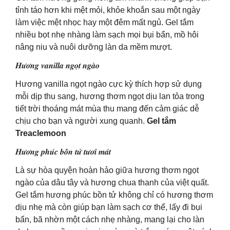
tỉnh táo hơn khi mệt mỏi, khỏe khoắn sau một ngày
làm việc mệt nhọc hay một đêm mất ngủ. Gel tắm
nhiều bọt nhẹ nhàng làm sạch mọi bụi bẩn, mồ hôi
nâng niu và nuôi dưỡng làn da mềm mượt.
𝑯𝒖̛𝒐̛𝒏𝒈 𝒗𝒂𝒏𝒊𝒍𝒍𝒂 𝒏𝒈𝒐̣𝒕 𝒏𝒈𝒂̀𝒐
Hương vanilla ngọt ngào cực kỳ thích hợp sử dụng
mỗi dịp thu sang, hương thơm ngọt dịu lan tỏa trong
tiết trời thoáng mát mùa thu mang đến cảm giác dễ
chịu cho bạn và người xung quanh.
Gel tắm
Treaclemoon
𝑯𝒖̛𝒐̛𝒏𝒈 𝒑𝒉𝒖́𝒄 𝒃𝒐̂̀𝒏 𝒕𝒖̛̉ 𝒕𝒖̛𝒐̛𝒊 𝒎𝒂́𝒕
Là sự hòa quyện hoàn hảo giữa hương thơm ngọt
ngào của dâu tây và hương chua thanh của việt quất.
Gel tắm hương phúc bồn tử không chỉ có hương thơm
dịu nhẹ mà còn giúp bạn làm sạch cơ thể, lấy đi bụi
bẩn, bã nhờn một cách nhẹ nhàng, mang lại cho làn