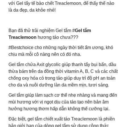
với Gel tẩy tế bào chết Treaclemoon, để thấy thế nào
là da đẹp, da khỏe nhé!
Bạn đã thử trải nghiệm Gel tắm #
Gel tắm
Treaclemoon
hương táo chưa???
#Bestchoice cho những ngày thời tiết ẩm ương, khó
chịu mà mỗi cô nàng nên có đó nha.
Gel tắm chứa Axit glycolic giúp thanh tẩy bụi bẩn, dầu
thừa bám trên da đồng thời vitamin A, B, C và các chất
chống oxy hóa có trong táo giúp duy trì độ pH an toàn
cho da và nuôi dưỡng làn da mềm mịn, tươi sáng.
Gel tắm giúp làm sạch cơ thể nhẹ nhàng và mang đến
mùi hương với vị ngọt dịu của táo tạo nên bản âm
hưởng hương thơm hấp dẫn không thể cưỡng lại.
Đặc biệt, gel tắm chiết xuất táo Treaclemoon là phiên
bản giới hạn của dòng gel tắm sử dụng công thức