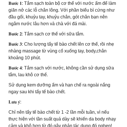
𝐁𝐮̛𝐨̛́𝐜 𝟏: Tắm sạch toàn bộ cơ thể với nước ấm để làm
giãn nở các lỗ chân lông. Với phần biểu bì cứng như
đầu gối, khuỷu tay, khuỷu chân, gót chân bạn nên
ngâm nước lâu hơn và chà với đá mài.
𝐁𝐮̛𝐨̛́𝐜 𝟐: Tắm sạch cơ thể với sữa tắm.
𝐁𝐮̛𝐨̛́𝐜 𝟑: Cho lượng tẩy tế bào chết lên cơ thể, rồi nhẹ
nhàng massage từ vùng cổ xuống tay, body,chân
khoảng 10 phút.
𝐁𝐮̛𝐨̛́𝐜 𝟒: Tắm sạch với nước, không cần sử dụng sữa
tắm, lau khô cơ thể.
Sử dụng kem dưỡng ẩm và hạn chế ra ngoài nắng
ngay sau khi tẩy tế bào chết.
𝐋𝐮̛𝐮 𝐲́:
Chỉ nên tẩy tế bào chết từ 1 -2 lần mỗi tuần, vì nếu
thực hiện với tần suất quá dày sẽ khiến da body nhạy
cảm và khô hơn từ đó gây phản tác dụng đó nghen!