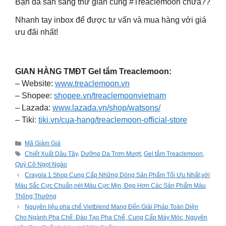
Bạn đã sẵn sàng thư giãn cùng #Treaclemoon chưa??
Nhanh tay inbox để được tư vấn và mua hàng với giá
ưu đãi nhất!
GIAN HÀNG TMĐT Gel tắm Treaclemoon:
– Website:
www.treaclemoon.vn
– Shopee:
shopee.vn/treaclemoonvietnam
– Lazada:
www.lazada.vn/shop/watsons/
– Tiki:
tiki.vn/cua-hang/treaclemoon-official-store
Categories
Mã Giảm Giá
Tags
Chiết Xuất Dâu Tây
,
Dưỡng Da Trơn Mượt
,
Gel tắm Treaclemoon
,
Quý Cô Ngọt Ngào
Crayola 1 Shop Cung Cấp Những Dòng Sản Phẩm Tối Ưu Nhất,với
Màu Sắc Cực Chuẩn,nét Màu Cực Mịn, Đẹp Hơn Các Sản Phẩm Màu
Thông Thường
Nguyên liệu pha chế Vietblend Mang Đến Giải Pháp Toàn Diện
Cho Ngành Pha Chế: Đào Tạo Pha Chế, Cung Cấp Máy Móc, Nguyên