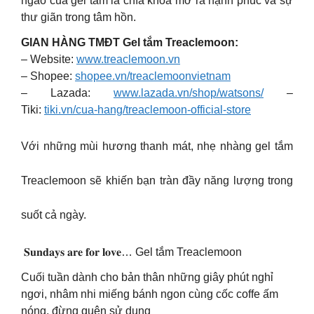
ngào của gel tắm là chìa khóa mở ra hạnh phúc và sự
thư giãn trong tâm hồn.
GIAN HÀNG TMĐT Gel tắm Treaclemoon:
– Website:
www.treaclemoon.vn
– Shopee:
shopee.vn/treaclemoonvietnam
– Lazada:
www.lazada.vn/shop/watsons/
–
Tiki:
tiki.vn/cua-hang/treaclemoon-official-store
Với những mùi hương thanh mát, nhẹ nhàng gel tắm
Treaclemoon sẽ khiến bạn tràn đầy năng lượng trong
suốt cả ngày.
𝐒𝐮𝐧𝐝𝐚𝐲𝐬 𝐚𝐫𝐞 𝐟𝐨𝐫 𝐥𝐨𝐯𝐞… Gel tắm Treaclemoon
Cuối tuần dành cho bản thân những giây phút nghỉ
ngơi, nhâm nhi miếng bánh ngon cùng cốc coffe ấm
nóng, đừng quên sử dụng