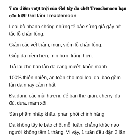
𝟕 𝐮̛𝐮 đ𝐢𝐞̂̉𝐦 𝐯𝐮̛𝐨̛̣𝐭 𝐭𝐫𝐨̣̂𝐢 𝐜𝐮̉𝐚 𝐆𝐞𝐥 𝐭𝐚̂̉𝐲 𝐝𝐚 𝐜𝐡𝐞̂́𝐭 𝐓𝐫𝐞𝐚𝐜𝐥𝐞𝐦𝐨𝐨𝐧 𝐛𝐚̣𝐧
𝐜𝐚̂̀𝐧 𝐛𝐢𝐞̂́𝐭! Gel tắm Treaclemoon
Loại bỏ nhanh chóng những tế bào sừng già gây bít
tắc lỗ chân lông.
Giảm các vết thâm, mụn, viêm lỗ chân lông.
Giúp da mềm hơn, mịn hơn, trắng hơn.
Trả lại cho bạn làn da căng mướt, khỏe mạnh.
100% thiên nhiên, an toàn cho mọi loại da, bao gồm
làn da nhạy cảm nhất.
Đa dạng các mùi hương để bạn thư giãn: cherry, đu
đủ, dừa, mâm xôi.
Sản phẩm nhập khẩu, phân phối chính hãng.
Da không tẩy tế bào chết mỗi tuần, chẳng khác nào
người không tắm 1 tháng. Vì vậy, 1 tuần đều đặn 2 lần