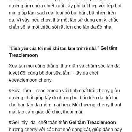
dưỡng ẩm chứa chiết xuất cây phỉ kết hợp với lớp bọt
mịn giúp làm sạch da, loại bỏ bụi bẩn, bã nhờn trên
da. Vì vậy, nếu chưa thử một lần sử dụng em ý, chắc
chắn sẽ là một thiếu sót rất lớn cho làn da đó nha!
“𝐓𝐢̀𝐧𝐡 𝐲𝐞̂𝐮 𝐜𝐮̉𝐚 𝐭𝐨̂𝐢 𝐦𝐨̂̃𝐢 𝐤𝐡𝐢 𝐭𝐚𝐧 𝐥𝐚̀𝐦 𝐭𝐫𝐨̛̉ 𝐯𝐞̂̀ 𝐧𝐡𝐚̀ ”
Gel tắm
Treaclemoon
Xua tan mọi căng thẳng, thư giãn và chăm sóc làn da
tuyệt đối cùng bộ đôi sữa tắm + tẩy da chết
#treaclemoon cherry.
#Sữa_tắm_Treaclemoon với tinh chất trái cherry giàu
dưỡng chất giúp lấy đi những bụi bẩn trên da, trả lại
cho bạn làn da mềm mại hơn. Mùi hương cherry thanh
mát tạo cảm giác dễ chịu, thoải mái.
#Gel_tẩy_da_chết toàn thân
Gel tắm Treaclemoon
hương cherry với các hạt nhỏ dạng cát, giúp đánh bay