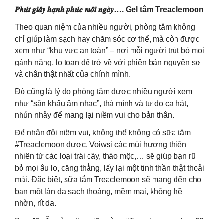
𝑷𝒉𝒖́𝒕 𝒈𝒊𝒂̂𝒚 𝒉𝒂̣𝒏𝒉 𝒑𝒉𝒖́𝒄 𝒎𝒐̂̃𝒊 𝒏𝒈𝒂̀𝒚…. Gel tắm Treaclemoon
Theo quan niệm của nhiều người, phòng tắm không
chỉ giúp làm sạch hay chăm sóc cơ thể, mà còn được
xem như “khu vực an toàn” – nơi mỗi người trút bỏ mọi
gánh nặng, lo toan để trở về với phiên bản nguyên sơ
và chân thật nhất của chính mình.
Đó cũng là lý do phòng tắm được nhiều người xem
như “sân khấu âm nhạc”, thả mình và tự do ca hát,
nhún nhảy để mang lại niềm vui cho bản thân.
Để nhân đôi niềm vui, không thể không có sữa tắm
#Treaclemoon được. Voiwsi các mùi hương thiên
nhiên từ các loại trái cây, thảo mộc,… sẽ giúp bạn rũ
bỏ mọi âu lo, căng thẳng, lấy lại một tinh thần thật thoải
mái. Đặc biệt, sữa tắm Treaclemoon sẽ mang đến cho
bạn một làn da sạch thoáng, mềm mại, không hề
nhờn, rít da.