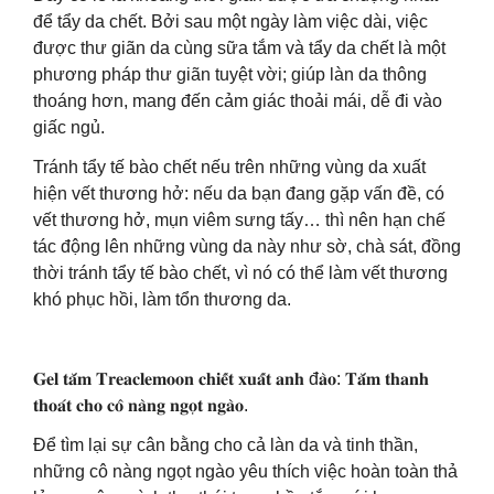
để tẩy da chết. Bởi sau một ngày làm việc dài, việc
được thư giãn da cùng sữa tắm và tẩy da chết là một
phương pháp thư giãn tuyệt vời; giúp làn da thông
thoáng hơn, mang đến cảm giác thoải mái, dễ đi vào
giấc ngủ.
Tránh tẩy tế bào chết nếu trên những vùng da xuất
hiện vết thương hở: nếu da bạn đang gặp vấn đề, có
vết thương hở, mụn viêm sưng tấy… thì nên hạn chế
tác động lên những vùng da này như sờ, chà sát, đồng
thời tránh tẩy tế bào chết, vì nó có thể làm vết thương
khó phục hồi, làm tổn thương da.
𝐆𝐞𝐥 𝐭𝐚̆́𝐦 𝐓𝐫𝐞𝐚𝐜𝐥𝐞𝐦𝐨𝐨𝐧 𝐜𝐡𝐢𝐞̂́𝐭 𝐱𝐮𝐚̂́𝐭 𝐚𝐧𝐡 đ𝐚̀𝐨: 𝐓𝐚̆́𝐦 𝐭𝐡𝐚𝐧𝐡
𝐭𝐡𝐨𝐚́𝐭 𝐜𝐡𝐨 𝐜𝐨̂ 𝐧𝐚̀𝐧𝐠 𝐧𝐠𝐨̣𝐭 𝐧𝐠𝐚̀𝐨.
Để tìm lại sự cân bằng cho cả làn da và tinh thần,
những cô nàng ngọt ngào yêu thích việc hoàn toàn thả