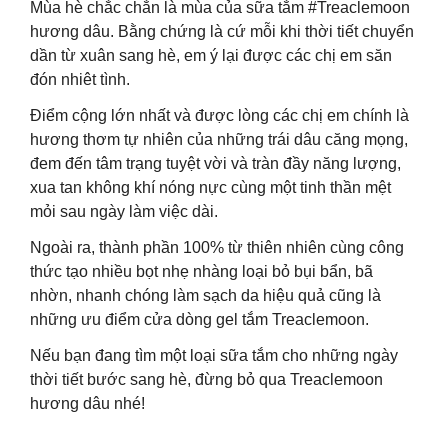
Mùa hè chắc chắn là mùa của sữa tắm #Treaclemoon
hương dâu. Bằng chứng là cứ mỗi khi thời tiết chuyển
dần từ xuân sang hè, em ý lại được các chị em săn
đón nhiêt tình.
Điểm cộng lớn nhất và được lòng các chị em chính là
hương thơm tự nhiên của những trái dâu căng mọng,
đem đến tâm trạng tuyệt vời và tràn đầy năng lượng,
xua tan không khí nóng nực cùng một tinh thần mệt
mỏi sau ngày làm việc dài.
Ngoài ra, thành phần 100% từ thiên nhiên cùng công
thức tạo nhiều bọt nhẹ nhàng loại bỏ bụi bẩn, bã
nhờn, nhanh chóng làm sạch da hiệu quả cũng là
những ưu điểm cửa dòng gel tắm Treaclemoon.
Nếu bạn đang tìm một loại sữa tắm cho những ngày
thời tiết bước sang hè, đừng bỏ qua Treaclemoon
hương dâu nhé!