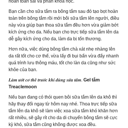
hoàn toàn sai và phản khoa học.
Bạn cần cho sữa tắm ra bông tắm sau đó tạo bọt hoàn
toàn trên bông tắm rồi mới bôi sữa tắm lên người, điều
này vừa giúp bạn thoa sữa tắm đều hơn vừa giảm bớt
kích ứng cho da. Nếu bạn cho trực tiếp sữa tắm lên da
dễ gây kích ứng cho da, làm da bị tổn thương.
Hơn nữa, việc dùng bông tắm chà xát nhẹ nhàng lên
da rất tốt cho cơ thể, vừa lấy đi bụi bẩn vừa đẩy nhanh
quá trình lưu thông máu, tốt cho làn da cũng như sức
khỏe của bạn.
𝑳𝒂̀𝒎 𝒖̛𝒐̛́𝒕 𝒄𝒐̛ 𝒕𝒉𝒆̂̉ 𝒕𝒓𝒖̛𝒐̛́𝒄 𝒌𝒉𝒊 𝒅𝒖̀𝒏𝒈 𝒔𝒖̛̃𝒂 𝒕𝒂̆́𝒎.
Gel tắm
Treaclemoon
Nếu bạn đang có thói quen bôi sữa tắm lên da khô thì
hãy thay đổi ngay từ hôm nay nhé. Thoa trực tiếp sữa
tắm lên da khô sẽ làm việc xoa sữa tắm khó khăn hơn
rất nhiều, sẽ gây rít cho da di chuyển bông tắm sẽ cực
kỳ khó, sữa tắm cũng không được xoa đều.