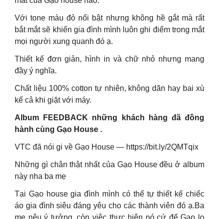
mắt của Gạo house nào.
Với tone màu đỏ nổi bật nhưng không hề gắt mà rất
bắt mắt sẽ khiến gia đình mình luôn ghi điểm trong mắt
mọi người xung quanh đó ạ.
Thiết kế đơn giản, hình in và chữ nhỏ nhưng mang
đầy ý nghĩa.
Chất liệu 100% cotton tự nhiên, không dãn hay bai xù
kể cả khi giặt với máy.
Album FEEDBACK những khách hàng đã đồng
hành cùng Gạo House .
VTC đã nói gi về Gạo House — https://bit.ly/2QMTqix
Những gì chân thật nhất của Gạo House đều ở album
này nha ba mẹ
Tại Gạo house gia đình mình có thể tự thiết kế chiếc
áo gia đình siêu đáng yêu cho các thành viên đó ạ.Ba
mẹ nêu ý tưởng, còn việc thực hiện nó cứ để Gạo lo