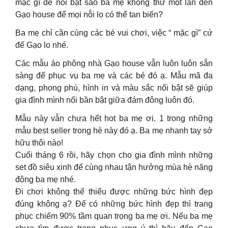
mặc gì để nổi bật sao ba mẹ không thử một lần đến
Gạo house để mọi nỗi lo có thể tan biến?
Ba mẹ chỉ cần cùng các bé vui chơi, việc “ mặc gì” cứ
để Gạo lo nhé.
Các mẫu áo phông nhà Gạo house vẫn luôn luôn sẵn
sàng để phục vụ ba mẹ và các bé đó ạ. Mẫu mã đa
dạng, phong phú, hình in và màu sắc nổi bật sẽ giúp
gia đình mình nổi bần bật giữa đám đông luôn đó.
Mẫu này vẫn chưa hết hot ba mẹ ơi. 1 trong những
mẫu best seller trong hè này đó ạ. Ba mẹ nhanh tay sở
hữu thôi nào!
Cuối tháng 6 rồi, hãy chọn cho gia đình mình những
set đồ siêu xinh để cùng nhau tận hưởng mùa hè năng
động ba mẹ nhé.
Đi chơi không thể thiếu được những bức hình đẹp
đúng không ạ? Để có những bức hình đẹp thì trang
phục chiếm 90% tầm quan trọng ba mẹ ơi. Nếu ba mẹ