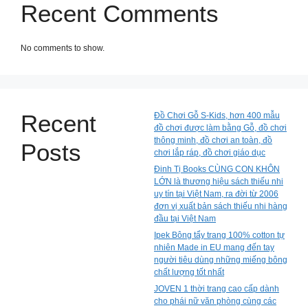
Recent Comments
No comments to show.
Recent
Đồ Chơi Gỗ S-Kids, hơn 400 mẫu
đồ chơi được làm bằng Gỗ, đồ chơi
thông minh, đồ chơi an toàn, đồ
Posts
chơi lắp ráp, đồ chơi giáo dục
Đinh Tị Books CÙNG CON KHÔN
LỚN là thương hiệu sách thiếu nhi
uy tín tại Việt Nam, ra đời từ 2006
đơn vị xuất bản sách thiếu nhi hàng
đầu tại Việt Nam
Ipek Bông tẩy trang 100% cotton tự
nhiên Made in EU mang đến tay
người tiêu dùng những miếng bông
chất lượng tốt nhất
JOVEN 1 thời trang cao cấp dành
cho phái nữ văn phòng cùng các