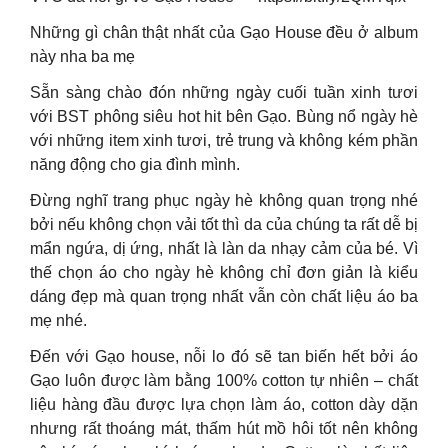
Những gì chân thật nhất của Gạo House đều ở album
này nha ba mẹ
Sẵn sàng chào đón những ngày cuối tuần xinh tươi
với BST phông siêu hot hit bên Gạo. Bùng nổ ngày hè
với những item xinh tươi, trẻ trung và không kém phần
năng động cho gia đình mình.
Đừng nghĩ trang phục ngày hè không quan trọng nhé
bởi nếu không chọn vải tốt thì da của chúng ta rất dễ bị
mẩn ngứa, dị ứng, nhất là làn da nhạy cảm của bé. Vì
thế chọn áo cho ngày hè không chỉ đơn giản là kiểu
dáng đẹp mà quan trọng nhất vẫn còn chất liệu áo ba
mẹ nhé.
Đến với Gạo house, nỗi lo đó sẽ tan biến hết bởi áo
Gạo luôn được làm bằng 100% cotton tự nhiên – chất
liệu hàng đầu được lựa chọn làm áo, cotton dày dặn
nhưng rất thoáng mát, thấm hút mồ hôi tốt nên không