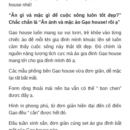
house nhé!
“Ăn gì và mặc gì để cuộc sống luôn tốt đẹp?”
Chắc chắn là “Ăn ảnh và mặc áo Gạo house! rồi ạ”
Gạo house luôn mang sự vui tươi, trẻ khỏe vào từng
chiếc áo để mỗi khi gia đình mình khoác lên sẽ luôn
cảm thấy cuộc sống này thật tốt đẹp. Đó chính là
nguồn năng lượng tích cực mà áo gia đình Gạo house
mang tới cho gia đình mình đó ạ.
Các mẫu phông bên Gạo house vừa đơn giản, dễ mặc
lại rất bắt mắt.
Form rộng thoải mái nên ba vẫn có thể “ bon chen”
được đấy ạ.
Hình in phong phú, từ đơn giản hiện đại đến cổ điển
Gạo đều “ cân” được hết đó.
Đầu tuần xinh xắn, đơn giản cùng set áo gia đình bắt