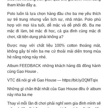
tham khảo đây ạ.
Polo luôn là lựa chọn hàng đầu cho ba mẹ yêu thích
sự trẻ trung nhưng vẫn lịch sự, nhã nhặn. Polo phù
hợp với mọi lứa tuổi, dễ mặc và dễ phối đồ. Ba mẹ
mặc đi làm, bé mặc đi học, cả gia đình cùng mặc đi
chơi, rất tiện dụng phải không ạ?
Được may với chất liệu 100% cotton thoáng mát,
không gây bí nên ba mẹ cứ thoải mái diện trong mùa
hè nắng nóng này nhé.
Album FEEDBACK những khách hàng đã đồng hành
cùng Gạo House .
VTC đã nói gi về Gạo House — https://bit.ly/2QMTqix
Những gì chân thật nhất của Gạo House đều ở album
này nha ba mẹ
Thay vì mỗi lần đi chơi phải nghĩ xem gia đình mình sẽ