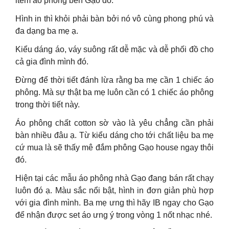
item áo phông bên Gạo đó.
Hình in thì khỏi phải bàn bởi nó vô cùng phong phú và
đa dạng ba mẹ ạ.
Kiểu dáng áo, váy suông rất dễ mặc và dễ phối đồ cho
cả gia đình mình đó.
Đừng để thời tiết đánh lừa rằng ba mẹ cần 1 chiếc áo
phông. Mà sự thật ba mẹ luôn cần có 1 chiếc áo phông
trong thời tiết này.
Áo phông chất cotton sờ vào là yêu chẳng cần phải
bàn nhiều đâu ạ. Từ kiểu dáng cho tới chất liệu ba mẹ
cứ mua là sẽ thấy mê đắm phông Gạo house ngay thôi
đó.
Hiện tại các mẫu áo phông nhà Gạo đang bán rất chạy
luôn đó ạ. Màu sắc nổi bật, hình in đơn giản phù hợp
với gia đình mình. Ba mẹ ưng thì hãy IB ngay cho Gạo
để nhận được set áo ưng ý trong vòng 1 nốt nhạc nhé.