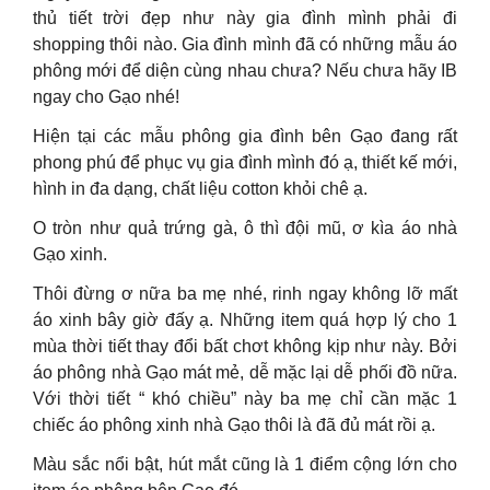
thủ tiết trời đẹp như này gia đình mình phải đi
shopping thôi nào. Gia đình mình đã có những mẫu áo
phông mới để diện cùng nhau chưa? Nếu chưa hãy IB
ngay cho Gạo nhé!
Hiện tại các mẫu phông gia đình bên Gạo đang rất
phong phú để phục vụ gia đình mình đó ạ, thiết kế mới,
hình in đa dạng, chất liệu cotton khỏi chê ạ.
O tròn như quả trứng gà, ô thì đội mũ, ơ kìa áo nhà
Gạo xinh.
Thôi đừng ơ nữa ba mẹ nhé, rinh ngay không lỡ mất
áo xinh bây giờ đấy ạ. Những item quá hợp lý cho 1
mùa thời tiết thay đổi bất chơt không kịp như này. Bởi
áo phông nhà Gạo mát mẻ, dễ mặc lại dễ phối đồ nữa.
Với thời tiết “ khó chiều” này ba mẹ chỉ cần mặc 1
chiếc áo phông xinh nhà Gạo thôi là đã đủ mát rồi ạ.
Màu sắc nổi bật, hút mắt cũng là 1 điểm cộng lớn cho