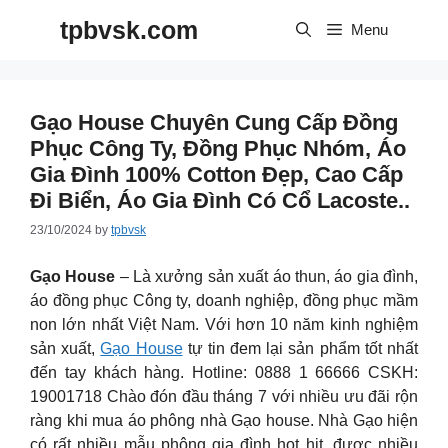
Skip
tpbvsk.com
to
Menu
content
Gạo House Chuyên Cung Cấp Đồng
Phục Công Ty, Đồng Phục Nhóm, Áo
Gia Đình 100% Cotton Đẹp, Cao Cấp
Đi Biển, Áo Gia Đình Có Cổ Lacoste..
23/10/2024
by
tpbvsk
Gạo House
– Là xưởng sản xuất áo thun, áo gia đình,
áo đồng phục Công ty, doanh nghiệp, đồng phục mầm
non lớn nhất Việt Nam. Với hơn 10 năm kinh nghiệm
sản xuất,
Gạo House
tự tin đem lại sản phẩm tốt nhất
đến tay khách hàng. Hotline: 0888 1 66666 CSKH:
19001718 Chào đón đầu tháng 7 với nhiều ưu đãi rộn
ràng khi mua áo phông nhà Gạo house. Nhà Gạo hiện
có rất nhiều mẫu phông gia đình hot hit, được nhiều