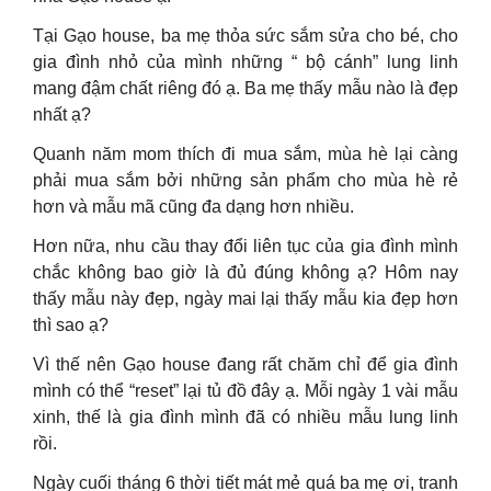
Tại Gạo house, ba mẹ thỏa sức sắm sửa cho bé, cho
gia đình nhỏ của mình những “ bộ cánh” lung linh
mang đậm chất riêng đó ạ. Ba mẹ thấy mẫu nào là đẹp
nhất ạ?
Quanh năm mom thích đi mua sắm, mùa hè lại càng
phải mua sắm bởi những sản phẩm cho mùa hè rẻ
hơn và mẫu mã cũng đa dạng hơn nhiều.
Hơn nữa, nhu cầu thay đổi liên tục của gia đình mình
chắc không bao giờ là đủ đúng không ạ? Hôm nay
thấy mẫu này đẹp, ngày mai lại thấy mẫu kia đẹp hơn
thì sao ạ?
Vì thế nên Gạo house đang rất chăm chỉ để gia đình
mình có thể “reset” lại tủ đồ đây ạ. Mỗi ngày 1 vài mẫu
xinh, thế là gia đình mình đã có nhiều mẫu lung linh
rồi.
Ngày cuối tháng 6 thời tiết mát mẻ quá ba mẹ ơi, tranh