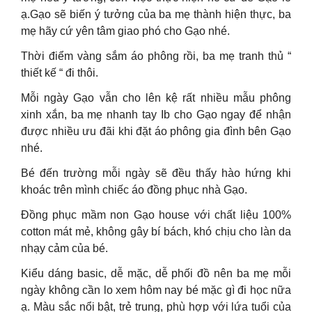
ạ.Gạo sẽ biến ý tưởng của ba mẹ thành hiện thực, ba
mẹ hãy cứ yên tâm giao phó cho Gạo nhé.
Thời điểm vàng sắm áo phông rồi, ba mẹ tranh thủ “
thiết kế “ đi thôi.
Mỗi ngày Gạo vẫn cho lên kệ rất nhiều mẫu phông
xinh xắn, ba mẹ nhanh tay Ib cho Gạo ngay để nhận
được nhiều ưu đãi khi đặt áo phông gia đình bên Gạo
nhé.
Bé đến trường mỗi ngày sẽ đều thấy hào hứng khi
khoác trên mình chiếc áo đồng phục nhà Gạo.
Đồng phục mầm non Gạo house với chất liệu 100%
cotton mát mẻ, không gây bí bách, khó chịu cho làn da
nhạy cảm của bé.
Kiểu dáng basic, dễ mặc, dễ phối đồ nên ba mẹ mỗi
ngày không cần lo xem hôm nay bé mặc gì đi học nữa
ạ. Màu sắc nổi bật, trẻ trung, phù hợp với lứa tuổi của