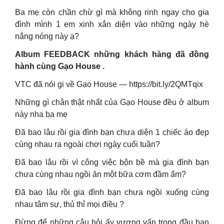
Ba mẹ còn chần chừ gì mà không rinh ngay cho gia
đình mình 1 em xinh xắn diện vào những ngày hè
nắng nóng này ạ?
Album FEEDBACK những khách hàng đã đồng
hành cùng Gạo House .
VTC đã nói gi về Gạo House — https://bit.ly/2QMTqix
Những gì chân thật nhất của Gạo House đều ở album
này nha ba mẹ
Đã bao lâu rồi gia đình bạn chưa diện 1 chiếc áo đẹp
cùng nhau ra ngoài chơi ngày cuối tuần?
Đã bao lâu rồi vì công việc bộn bề mà gia đình bạn
chưa cùng nhau ngồi ăn một bữa cơm đầm ấm?
Đã bao lâu rồi gia đình bạn chưa ngồi xuống cùng
nhau tâm sự, thủ thỉ mọi điều ?
Đừng để những câu hỏi ấy vương vấn trong đầu bạn