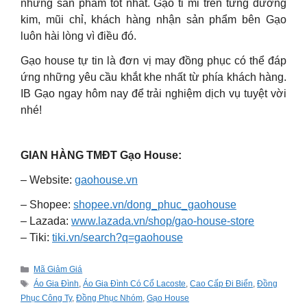
những sản phẩm tốt nhất. Gạo tỉ mỉ trên từng đường
kim, mũi chỉ, khách hàng nhận sản phẩm bên Gạo
luôn hài lòng vì điều đó.
Gạo house tự tin là đơn vị may đồng phục có thể đáp
ứng những yêu cầu khắt khe nhất từ phía khách hàng.
IB Gạo ngay hôm nay để trải nghiệm dịch vụ tuyệt vời
nhé!
GIAN HÀNG TMĐT Gạo House:
– Website:
gaohouse.vn
– Shopee:
shopee.vn/dong_phuc_gaohouse
– Lazada:
www.lazada.vn/shop/gao-house-store
– Tiki:
tiki.vn/search?q=gaohouse
Categories
Mã Giảm Giá
Tags
Áo Gia Đình
,
Áo Gia Đình Có Cổ Lacoste
,
Cao Cấp Đi Biển
,
Đồng
Phục Công Ty
,
Đồng Phục Nhóm
,
Gạo House