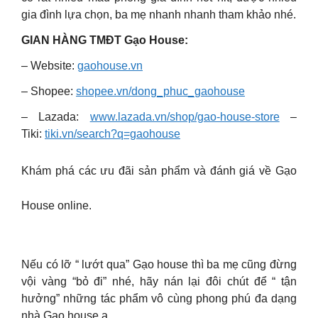
gia đình lựa chọn, ba mẹ nhanh nhanh tham khảo nhé.
GIAN HÀNG TMĐT Gạo House:
– Website:
gaohouse.vn
– Shopee:
shopee.vn/dong_phuc_gaohouse
– Lazada:
www.lazada.vn/shop/gao-house-store
–
Tiki:
tiki.vn/search?q=gaohouse
Khám phá các ưu đãi sản phẩm và đánh giá về Gạo
House online.
Nếu có lỡ “ lướt qua” Gạo house thì ba mẹ cũng đừng
vội vàng “bỏ đi” nhé, hãy nán lại đôi chút để “ tận
hưởng” những tác phẩm vô cùng phong phú đa dạng
nhà Gạo house ạ.