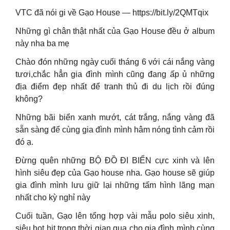
VTC đã nói gi về Gạo House — https://bit.ly/2QMTqix
Những gì chân thật nhất của Gạo House đều ở album
này nha ba mẹ
Chào đón những ngày cuối tháng 6 với cái nắng vàng
tươi,chắc hẳn gia đình mình cũng đang ấp ủ những
địa điểm đẹp nhất để tranh thủ đi du lịch rồi đúng
không?
Những bãi biển xanh mướt, cát trắng, nắng vàng đã
sẵn sàng để cùng gia đình mình hâm nóng tình cảm rồi
đó ạ.
Đừng quên những BỘ ĐỒ ĐI BIỂN cực xinh và lên
hình siêu đẹp của Gạo house nha. Gạo house sẽ giúp
gia đình mình lưu giữ lại những tấm hình lãng mạn
nhất cho kỳ nghỉ này
Cuối tuần, Gạo lên tổng hợp vài mẫu polo siêu xinh,
siêu hot hit trong thời gian qua cho gia đình mình cùng