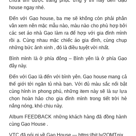
chưa tìm được trang phục ưng ý thì hãy đến Gạo
house ngay nhé.
Đến với Gạo house, ba mẹ sẽ không còn phải phân
vân xem nên mặc mẫu nào, màu nào cho phù hợp bởi
các set áo nhà Gạo làm ra để hợp với gia đình mình
rồi ạ. Cùng nhau mặc chiếc áo gia đình, cùng chụp
những bức ảnh xinh , đó là điều tuyệt vời nhất.
Bình mình là ở phía đông – Bình yên là ở phía Gạo
đây này.
Đến với Gạo là đến với bình yên. Gạo house mang cả
thế giới tới ngăn tủ nhà bạn. Với đủ màu sắc nổi bật
cùng hình in phong phú, những item này sẽ là sự lựa
chọn hoàn hảo cho gia đình mình trong tiết trời hè
nắng nóng, khó chịu này.
Album FEEDBACK những khách hàng đã đồng hành
cùng Gạo House .
VTC đã nói gi về Gạo House — https://bit.ly/2QMTqix