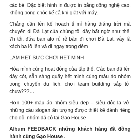
các bé. Đặc biệt hình in được in bằng công nghệ cao,
không bong chóc kể cả khi giặt với máy.
Chẳng cần lên kế hoạch tỉ mỉ hàng tháng trời mà
chuyến đi Đà Lạt của chúng tôi đầy bất ngờ như thế.
7h tối, đứa bạn alo rủ rê bàn đi chơi Đà Lạt, vậy là
xách ba lô lên và đi ngay trong đêm
LÀM HẾT SỨC CHƠI HẾT MÌNH
Hòa mình cùng hoạt động của tập thể, Các bạn đã lên
dây cót, sẵn sàng quẩy hết mình cùng màu áo nhóm
trong chuyến du lịch, chơi team building sắp tới
chưa???….
Hơn 100+ mẫu áo nhóm siêu đẹp – siêu độc lạ với
những câu slogan ấn tượng được thiết kế dành riêng
cho đội nhóm đã có tại Gạo House
Album FEEDBACK những khách hàng đã đồng
hành cùng Gạo House .