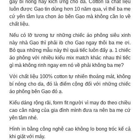
gây bí nóng hay kích ứng cho da. Cotton là chất liệu
luôn được Gạo tin dùng hơn 10 năm qua, vì thế ba mẹ
cứ yên tâm lựa chọn áo bên Gạo mà không cần lo về
chất liệu.
Nếu có lỡ tương tư những chiếc áo phông siêu xinh
này nhà Gạo thì phải ib cho Gạo ngay thôi ba mẹ ơi.
Bỏ qua những mẫu này thì quá tiếc luôn đấy ạ. 1 chiếc
áo phông với nhiều kiểu mix match khác nhau thì tiếc
gì mà không rinh ngay em nó về phải không ba mẹ?
Với chất liệu 100% cotton tự nhiên thoáng mát, không
bí nóng cho da, đó là điểm cộng đối với những chiếc
áo phông bên Gạo đó ạ.
Kiểu dáng rộng rãi, form fit người vì may đo theo chiều
cao cân nặng của gia đình mình đưa ra nên ba mẹ cứ
yên tâm nhé.
Hình in bằng công nghệ cao không lo bong tróc kể cả
khi giặt với máy.