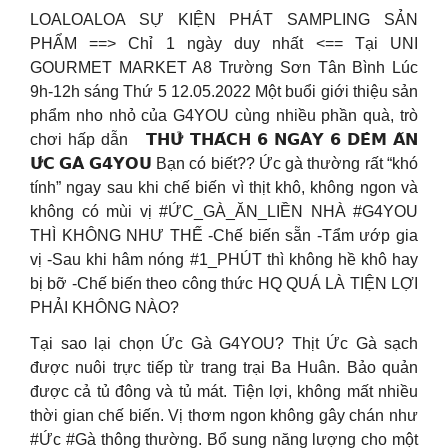
LOALOALOA SỰ KIỆN PHÁT SAMPLING SẢN
PHẨM ==> Chỉ 1 ngày duy nhất <== Tại UNI
GOURMET MARKET A8 Trường Sơn Tân Bình Lúc
9h-12h sáng Thứ 5 12.05.2022 Một buổi giới thiệu sản
phẩm nho nhỏ của G4YOU cùng nhiều phần quà, trò
chơi hấp dẫn
𝗧𝗛𝗨̛̉ 𝗧𝗛𝗔́𝗖𝗛 𝟲 𝗡𝗚𝗔̀𝗬 𝟲 𝗗𝗘̂𝗠 𝗔̆𝗡
𝗨̛́𝗖 𝗚𝗔̀ 𝗚𝟰𝗬𝗢𝗨 Bạn có biết?? Ức gà thường rất “khó
tính” ngay sau khi chế biến vì thịt khô, không ngon và
không có mùi vị #ỨC_GÀ_ĂN_LIỀN NHÀ #G4YOU
THÌ KHÔNG NHƯ THẾ -Chế biến sẵn -Tẩm ướp gia
vị -Sau khi hâm nóng #1_PHÚT thì không hề khô hay
bị bỡ -Chế biến theo công thức HQ QUÁ LÀ TIỆN LỢI
PHẢI KHÔNG NÀO?
Tại sao lại chọn Ức Gà G4YOU? Thịt Ức Gà sạch
được nuôi trực tiếp từ trang trại Ba Huân. Bảo quản
được cả tủ đông và tủ mát. Tiện lợi, không mất nhiều
thời gian chế biến. Vị thơm ngon không gây chán như
#Ức #Gà thông thường. Bổ sung năng lượng cho một