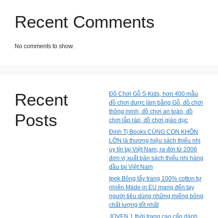
Recent Comments
No comments to show.
Recent
Đồ Chơi Gỗ S-Kids, hơn 400 mẫu
đồ chơi được làm bằng Gỗ, đồ chơi
thông minh, đồ chơi an toàn, đồ
Posts
chơi lắp ráp, đồ chơi giáo dục
Đinh Tị Books CÙNG CON KHÔN
LỚN là thương hiệu sách thiếu nhi
uy tín tại Việt Nam, ra đời từ 2006
đơn vị xuất bản sách thiếu nhi hàng
đầu tại Việt Nam
Ipek Bông tẩy trang 100% cotton tự
nhiên Made in EU mang đến tay
người tiêu dùng những miếng bông
chất lượng tốt nhất
JOVEN 1 thời trang cao cấp dành