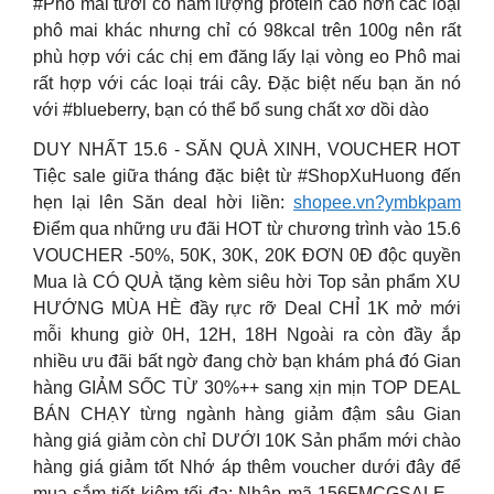
#Phô mai tươi có hàm lượng protein cao hơn các loại
phô mai khác nhưng chỉ có 98kcal trên 100g nên rất
phù hợp với các chị em đăng lấy lại vòng eo Phô mai
rất hợp với các loại trái cây. Đặc biệt nếu bạn ăn nó
với #blueberry, bạn có thể bổ sung chất xơ dồi dào
DUY NHẤT 15.6 ️- SĂN QUÀ XINH, VOUCHER HOT
Tiệc sale giữa tháng đặc biệt từ #ShopXuHuong đến
hẹn lại lên Săn deal hời liền:
shopee.vn?ymbkpam
Điểm qua những ưu đãi HOT từ chương trình vào 15.6
VOUCHER -50%, 50K, 30K, 20K ĐƠN 0Đ độc quyền
Mua là CÓ QUÀ tặng kèm siêu hời Top sản phẩm XU
HƯỚNG MÙA HÈ đầy rực rỡ Deal CHỈ 1K mở mới
mỗi khung giờ 0H, 12H, 18H Ngoài ra còn đầy ắp
nhiều ưu đãi bất ngờ đang chờ bạn khám phá đó Gian
hàng GIẢM SỐC TỪ 30%++ sang xịn mịn TOP DEAL
BÁN CHẠY từng ngành hàng giảm đậm sâu Gian
hàng giá giảm còn chỉ DƯỚI 10K Sản phẩm mới chào
hàng giá giảm tốt Nhớ áp thêm voucher dưới đây để
mua sắm tiết kiệm tối đa: Nhập mã 156FMCGSALE –