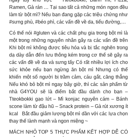
Ramen, Gà rán … Tại sao tất cả những món ngon đều
làm từ bột mì? Nếu bạn đang gặp các triệu chứng như
#sưng phù, #béo phì, các vấn đề về da, tiểu đường,…
Có thể nói #gluten và các chất phụ gia trong bột mì là
một trong những nguyên nhân gây ra các vấn đề trên
Khi bột mì không được tiêu hóa và bị tắc nghẽn trong
dạ dày dẫn đến lưu thông kém trong cơ thể sẽ gây ra
các vấn đề về da và sưng tấy Có rất nhiều lợi ích cho
sức khỏe nếu bạn ngừng ăn bột mì Nhưng có thể
khiến một số người bị trầm cảm, cáu gắt, căng thẳng
Nếu khó bỏ bột mì ngay bây giờ, thì các sản phẩm từ
nhà G4YOU sẽ là điểm bắt đầu dành cho bạn –
Tteokbokki gạo lứt – Mì konjac nguyên cám – Bánh
scone làm từ đậu hũ – Snack protein – Gà rút xương ít
kcal
Bắt đầu giảm lượng bột mì dần với các lựa chọn
thay thế lành mạnh và ngon miệng ~
MÁCH NHỎ TOP 5 THỰC PHẨM KẾT HỢP DỄ CÓ