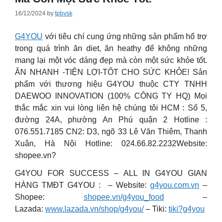
16/12/2024
by
tpbvsk
G4YOU
với tiêu chí cung ứng những sản phẩm hổ trợ
trong quá trình ăn diet, ăn heathy để không những
mang lại một vóc dáng đẹp mà còn một sức khỏe tốt.
ĂN NHANH -TIỆN LỢI-TỐT CHO SỨC KHỎE! Sản
phẩm với thương hiệu G4YOU thuộc CTY TNHH
DAEWOO INNOVATION (100% CÔNG TY HQ) Mọi
thắc mắc xin vui lòng liên hệ chúng tôi HCM : Số 5,
đường 24A, phường An Phú quận 2 Hotline :
076.551.7185 CN2: D3, ngõ 33 Lê Văn Thiêm, Thanh
Xuân, Hà Nội Hotline: 024.66.82.2232Website:
shopee.vn?
G4YOU FOR SUCCESS – ALL IN G4YOU GIAN
HÀNG TMĐT G4YOU : – Website:
g4you.com.vn
–
Shopee:
shopee.vn/g4you_food
–
Lazada:
www.lazada.vn/shop/g4you/
– Tiki:
tiki?g4you