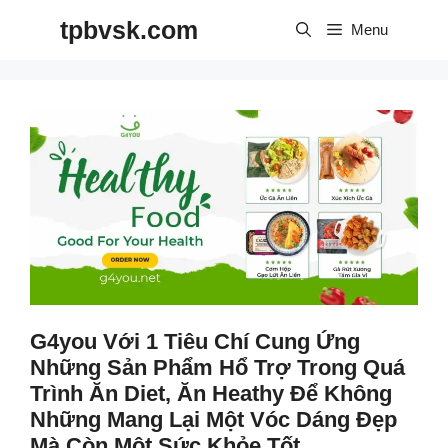
Skip
tpbvsk.com
to
Menu
content
G4you Với 1 Tiêu Chí Cung Ứng
Những Sản Phẩm Hổ Trợ Trong Quá
Trình Ăn Diet, Ăn Heathy Để Không
Những Mang Lại Một Vóc Dáng Đẹp
Mà Còn Một Sức Khỏe Tốt.