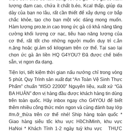
lượng đạm cao, chứa ít chất b.éo, Kcal thấp, giúp dạ
dày của bạn no lâu, rất cần thiết để xây dựng cơ bắp
chắc khỏe, tạo cho bạn một vóc dáng mong muốn.
Hàm lượng pro.te.in cao trong ức gà có khả năng tăng
cường khối lượng cơ nạc, tiêu hao năng lượng của
cơ thể, rất tốt cho những người muốn duy trì c.ân
n.ặng hoặc gi.ảm số kilogram trên cơ thể. Tại sao lại
chọn ức gà ăn liền HQ G4YOU? Đã được chế biến
sẵn, vị ngon đa dạng.
Tiện lợi, tiết kiệm thời gian nấu nướng chỉ trong vòng
5 phút. Quy Trình sản xuất đạt “An Toàn Vệ Sinh Thực
Phẩm” chuẩn “#ISO 22000” Nguyên liệu, xuất xứ “Gà
BA HUÂN” đơn vị hàng đầu được khách hàng tin dùng
trên toàn quốc. Hãy inbox ngay cho G4YOU để biết
thêm nhiều công thức món ngon và cùng đánh bay lớp
#m.ỡ_thừa trên cơ thể nhé! Ship hàng toàn quốc *
Giao hàng siêu tốc khu vực HồChíMinh, khu vực
HaNoi * Khách Tỉnh 1-2 ngày tuỳ khu vực
THỰC