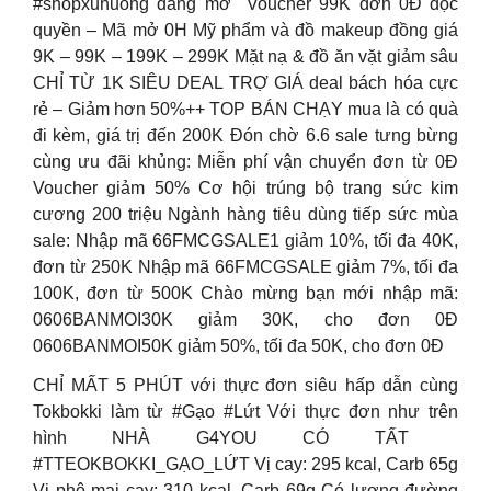
#shopxuhuong đang mở ️ Voucher 99K đơn 0Đ độc
quyền – Mã mở 0H Mỹ phẩm và đồ makeup đồng giá
9K – 99K – 199K – 299K Mặt nạ & đồ ăn vặt giảm sâu
CHỈ TỪ 1K SIÊU DEAL TRỢ GIÁ deal bách hóa cực
rẻ – Giảm hơn 50%++ TOP BÁN CHẠY mua là có quà
đi kèm, giá trị đến 200K Đón chờ 6.6 sale tưng bừng
cùng ưu đãi khủng: Miễn phí vận chuyển đơn từ 0Đ
Voucher giảm 50% Cơ hội trúng bộ trang sức kim
cương 200 triệu Ngành hàng tiêu dùng tiếp sức mùa
sale: Nhập mã 66FMCGSALE1 giảm 10%, tối đa 40K,
đơn từ 250K Nhập mã 66FMCGSALE giảm 7%, tối đa
100K, đơn từ 500K Chào mừng bạn mới nhập mã:
0606BANMOI30K giảm 30K, cho đơn 0Đ
0606BANMOI50K giảm 50%, tối đa 50K, cho đơn 0Đ
CHỈ MẤT 5 PHÚT với thực đơn siêu hấp dẫn cùng
Tokbokki làm từ #Gạo #Lứt Với thực đơn như trên
hình NHÀ G4YOU CÓ TẤT
#TTEOKBOKKI_GẠO_LỨT Vị cay: 295 kcal, Carb 65g
Vị phô mai cay: 310 kcal, Carb 69g Có lượng đường