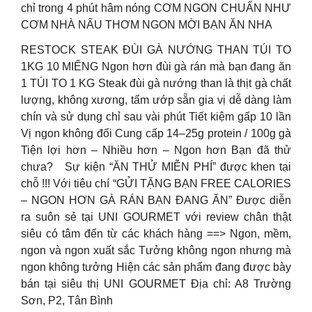
chỉ trong 4 phút hâm nóng CƠM NGON CHUẨN NHƯ
CƠM NHÀ NẤU THƠM NGON MỜI BẠN ĂN NHA
RESTOCK STEAK ĐÙI GÀ NƯỚNG THAN TÚI TO
1KG 10 MIẾNG Ngon hơn đùi gà rán mà bạn đang ăn
1 TÚI TO 1 KG Steak đùi gà nướng than là thịt gà chất
lượng, không xương, tẩm ướp sẵn gia vị dễ dàng làm
chín và sử dụng chỉ sau vài phút Tiết kiệm gấp 10 lần
Vị ngon không đổi Cung cấp 14–25g protein / 100g gà
Tiện lợi hơn – Nhiều hơn – Ngon hơn Bạn đã thử
chưa?
Sự kiện “ĂN THỬ MIỄN PHÍ” được khen tại
chỗ !!! Với tiêu chí “GỬI TẶNG BẠN FREE CALORIES
– NGON HƠN GÀ RÁN BẠN ĐANG ĂN” Được diễn
ra suôn sẻ tại UNI GOURMET với review chân thật
siêu có tâm đến từ các khách hàng ==> Ngon, mềm,
ngon và ngon xuất sắc Tưởng không ngon nhưng mà
ngon không tưởng Hiện các sản phẩm đang được bày
bán tại siêu thị UNI GOURMET Địa chỉ: A8 Trường
Sơn, P2, Tân Bình