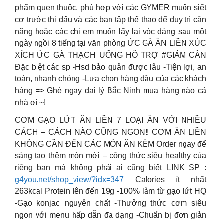
phẩm quen thuộc, phù hợp với các GYMER muốn siết
cơ trước thi đấu và các bạn tập thể thao để duy trì cân
nặng hoặc các chị em muốn lấy lại vóc dáng sau một
ngày ngồi 8 tiếng tại văn phòng ỨC GÀ ĂN LIỀN XÚC
XÍCH ỨC GÀ THẠCH UỐNG HỖ TRỢ #GIẢM CÂN
Đặc biệt các sp -Hsd bảo quản được lâu -Tiện lợi, an
toàn, nhanh chóng -Lựa chọn hàng đầu của các khách
hàng => Ghé ngay đại lý Bắc Ninh mua hàng nào cả
nhà ơi ~!
CƠM GẠO LỨT ĂN LIỀN 7 LOẠI ĂN VỚI NHIỀU
CÁCH – CÁCH NÀO CŨNG NGON!! CƠM ĂN LIỀN
KHÔNG CẦN ĐẾN CÁC MÓN ĂN KÈM Order ngay để
sáng tạo thêm món mới – công thức siêu healthy của
riêng bạn mà không phải ai cũng biết LINK SP :
g4you.net/shop_view/?idx=347
Calories ít nhất
263kcal Protein lên đến 19g -100% làm từ gạo lứt HQ
-Gạo konjac nguyên chất -Thưởng thức cơm siêu
ngon với menu hấp dẫn đa dạng -Chuẩn bị đơn giản