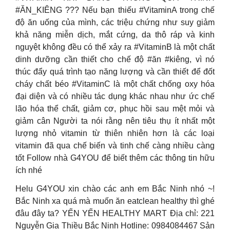
#ĂN_KIÊNG ??? Nếu bạn thiếu #VitaminA trong chế
độ ăn uống của mình, các triệu chứng như suy giảm
khả năng miễn dịch, mắt cứng, da thô ráp và kinh
nguyệt không đều có thể xảy ra #VitaminB là một chất
dinh dưỡng cần thiết cho chế độ #ăn #kiêng, vì nó
thúc đẩy quá trình tạo năng lượng và cần thiết để đốt
cháy chất béo #VitaminC là một chất chống oxy hóa
đại diện và có nhiều tác dụng khác nhau như ức chế
lão hóa thể chất, giảm cơ, phục hồi sau mệt mỏi và
giảm cân Người ta nói rằng nên tiêu thụ ít nhất một
lượng nhỏ vitamin từ thiên nhiên hơn là các loại
vitamin đã qua chế biến và tinh chế càng nhiều càng
tốt Follow nhà G4YOU để biết thêm các thông tin hữu
ích nhé
Helu G4YOU xin chào các anh em Bắc Ninh nhó ~!
Bắc Ninh xa quá mà muốn ăn eatclean healthy thì ghé
đâu đây ta? YẾN YẾN HEALTHY MART Địa chỉ: 221
Nguyễn Gia Thiều Bắc Ninh Hotline: 0984084467 Sản