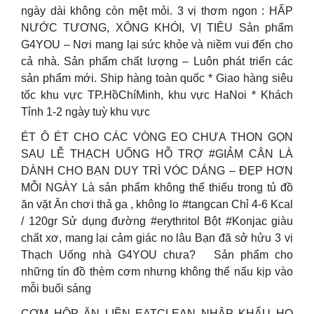
ngày dài không còn mệt mỏi. 3 vị thơm ngon : HẤP
NƯỚC TƯƠNG, XÔNG KHÓI, VỊ TIÊU Sản phẩm
G4YOU – Nơi mang lại sức khỏe và niềm vui đến cho
cả nhà. Sản phẩm chất lượng – Luôn phát triển các
sản phẩm mới. Ship hàng toàn quốc * Giao hàng siêu
tốc khu vực TP.HồChíMinh, khu vực HaNoi * Khách
Tỉnh 1-2 ngày tuỳ khu vực
ÉT Ô ÉT CHO CÁC VÒNG EO CHƯA THON GỌN
SAU LỄ THẠCH UỐNG HỖ TRỢ #GIẢM CÂN LÀ
DÀNH CHO BẠN DUY TRÌ VÓC DÁNG – ĐẸP HƠN
MỖI NGÀY Là sản phẩm không thể thiếu trong tủ đồ
ăn vặt Ăn chơi thả ga , không lo #tangcan Chỉ 4-6 Kcal
/ 120gr Sử dụng đường #erythritol Bột #Konjac giàu
chất xơ, mang lại cảm giác no lâu Bạn đã sở hửu 3 vị
Thạch Uống nhà G4YOU chưa?
Sản phẩm cho
những tín đồ thèm cơm nhưng không thể nấu kịp vào
mỗi buổi sáng
CƠM HỘP ĂN LIỀN EATCLEAN NHẬP KHẨU HQ