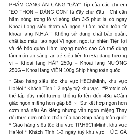
PHẨM CÀNG ĂN CÀNG “GẦY” Típ của các chị em
“EO THON – DÁNG GỌN” là đây chứ đâu
Chỉ cần
hâm nóng trong lò vi sóng tầm 3-5 phút là có ngay
Khoai Lang siêu thơm và ngon ! Làm hoàn toàn từ
khoai lang N.H.Ậ.T Không sử dụng chất bảo quản,
chất tạo màu, tạo ngọt Vị ngon, ngọt tự nhiên Tiện lợi
và dễ bảo quản Hàm lượng nước cao Có thể dùng
làm món ăn sáng, ăn xế siêu tiện lợi Đa dạng hương
vị – Khoai lang HẤP 250g – Khoai lang NƯỚNG
250G – Khoai lang VIÊN 100g Ship hàng toàn quốc
* Giao hàng siêu tốc khu vực HồChíMinh, khu vực
HaNoi * Khách Tỉnh 1-2 ngày tuỳ khu vực
#Protein có
thể lấp đầy một lượng khổng lồ lên đến 43g #Cảm
giác ngon miệng hơn gấp bội ~
Sự kết hợp ngon hơn
cơm nhà nấu Ăn kiêng nhưng vẫn ngon miệng Thay
đổi thực đơn nhàm chán của bạn Ship hàng toàn quốc
* Giao hàng siêu tốc khu vực TP.HồChíMinh, khu vực
HaNoi * Khách Tỉnh 1-2 ngày tuỳ khu vực
ỨC GÀ