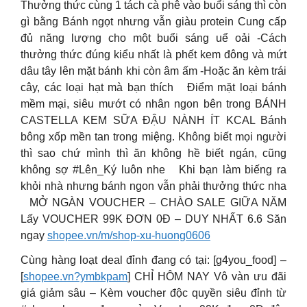
Thưởng thức cùng 1 tách cà phê vào buổi sáng thì còn
gì bằng Bánh ngọt nhưng vẫn giàu protein Cung cấp
đủ năng lượng cho một buổi sáng uể oải -Cách
thưởng thức đúng kiểu nhất là phết kem đông và mứt
dâu tây lên mặt bánh khi còn âm ấm -Hoặc ăn kèm trái
cây, các loại hạt mà bạn thích
Điểm mặt loại bánh
mềm mại, siêu mướt có nhân ngon bên trong BÁNH
CASTELLA KEM SỮA ĐẬU NÀNH ÍT KCAL Bánh
bông xốp mền tan trong miệng. Không biết mọi người
thì sao chứ mình thì ăn không hề biết ngán, cũng
không sợ #Lên_Ký luôn nhe
Khi bạn làm biếng ra
khỏi nhà nhưng bánh ngon vẫn phải thưởng thức nha
MỞ NGÀN VOUCHER – CHÀO SALE GIỮA NĂM
Lấy VOUCHER 99K ĐƠN 0Đ – DUY NHẤT 6.6 Săn
ngay
shopee.vn/m/shop-xu-huong0606
Cùng hàng loạt deal đỉnh đang có tại: [g4you_food] –
[
shopee.vn?ymbkpam
] CHỈ HÔM NAY Vô vàn ưu đãi
giá giảm sâu – Kèm voucher độc quyền siêu đỉnh từ