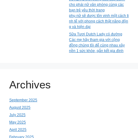
cho phái nữ văn phòng cùng các
bạn trẻ yêu thời trang
phụ nữ sẽ được tôn vinh một cách ti
nh tế với phong cách thật năng độn
g và hiện đại
Sữa Tươi Dutch Lady có đường
Các mẹ hãy tham gia với cộng
đồng chúng tôi để cùng nhau xây
nền 1 sức khỏe, gắn kết gia đình
Archives
September 2025
August 2025
July 2025
May 2025
April 2025
February 2025