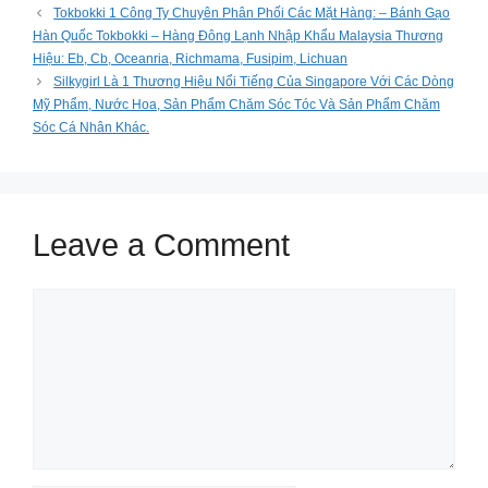
Tokbokki 1 Công Ty Chuyên Phân Phối Các Mặt Hàng: – Bánh Gạo
Hàn Quốc Tokbokki – Hàng Đông Lạnh Nhập Khẩu Malaysia Thương
Hiệu: Eb, Cb, Oceanria, Richmama, Fusipim, Lichuan
Silkygirl Là 1 Thương Hiệu Nổi Tiếng Của Singapore Với Các Dòng
Mỹ Phẩm, Nước Hoa, Sản Phẩm Chăm Sóc Tóc Và Sản Phẩm Chăm
Sóc Cá Nhân Khác.
Leave a Comment
Comment