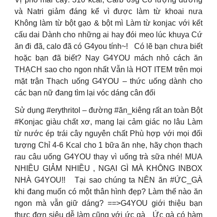
và Natri giảm đáng kể vì được làm từ khoai nưa
Không làm từ bột gạo & bột mì Làm từ konjac với kết
cấu dai Dành cho những ai hay đói meo lúc khuya Cứ
ăn đi đã, calo đã có G4you tính~!
Có lẽ bạn chưa biết
hoặc bạn đã biết? Nay G4YOU mách nhỏ cách ăn
THẠCH sao cho ngon nhất Vẫn là HOT ITEM trên mọi
mặt trận Thạch uống G4YOU – thức uống dành cho
các bạn nữ đang tìm lại vóc dáng cân đối
Sử dụng #erythritol – đường #ăn_kiêng rất an toàn Bột
#Konjac giàu chất xơ, mang lại cảm giác no lâu Làm
từ nước ép trái cây nguyên chất Phù hợp với mọi đối
tượng Chỉ 4-6 Kcal cho 1 bữa ăn nhẹ, hãy chọn thạch
rau câu uống G4YOU thay vì uống trà sữa nhé! MUA
NHIỀU GIẢM NHIỀU , NGẠI GÌ MÀ KHÔNG INBOX
NHÀ G4YOU!!
Tại sao chúng ta NÊN ăn #ỨC_GÀ
khi đang muốn có một thân hình đẹp? Làm thế nào ăn
ngon mà vẫn giữ dáng? ==>G4YOU giới thiệu bạn
thực đơn siêu dễ làm cũng với ức gà
Ức gà có hàm