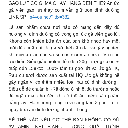
GẠO LỨT CÓ GÌ MÀ CHÁY HÀNG ĐẾN THẾ? Ăn ức
gà viên gạo lứt thay cơm vẫn giữ trọn dinh dưỡng
LINK SP :
g4you.net/?idx=332
Là sản phẩm chưa nơi nào có mang đến đầy đủ
hương vị dinh dưỡng có trong gói ức gà viên gạo lứt
Không còn khiến bữa ăn của bạn khó nhọc hay mệt
mỏi để chuẩn bị Ức gà với kết cấu dai và gây nghiện
khi mới ăn lần đầu và sẽ còn muốn ăn nữa
Với các
ưu điểm Siêu giàu protein lên đến 20g Lượng calories
thấp đến 158kcal 100% làm từ gạo lứt và ức gà HQ
Rau củ tươi được sản xuất tại HQ Ức gà không hề
gây ngán vì có thêm nhiều loại rau củ dinh dưỡng
Siêu dễ để chuẩn bị -Rã đông ở nhiệt độ thường hoặc
để ngăn mát cho đến khi có thể ấn mềm sản phẩm
bằng tay -Hâm nóng trong lò vi sóng tầm 2 phút là có
ngay bữa ăn dinh dưỡng nhanh chóng
SẼ THẾ NÀO NẾU CƠ THỂ BẠN KHÔNG CÓ ĐỦ
#VITAMIN KHI ĐANG TRONG QUÁ TRÌNH