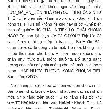
Bạn có biết?? Ức gà thường rất “khó tính” ngay sau
khi chế biến vì thịt khô, không ngon và không có mùi vị
#ỨC_GÀ_ĂN_LIỀN NHÀ #G4YOU THÌ KHÔNG NHƯ
THẾ -Chế biến sẵn -Tẩm ướp gia vị -Sau khi hâm
nóng #1_PHÚT thì không hề khô hay bị bỡ -Chế biến
theo công thức HQ QUÁ LÀ TIỆN LỢI PHẢI KHÔNG
NÀO? Tại sao lại chọn Ức Gà G4YOU? Thịt Ức Gà
sạch được nuôi trực tiếp từ trang trại Ba Huân. Bảo
quản được cả tủ đông và tủ mát. Tiện lợi, không mất
nhiều thời gian chế biến. Vị thơm ngon không gây
chán như #Ức #Gà thông thường. Bổ sung năng
lượng cho một ngày dài không còn mệt mỏi. 3 vị thơm
ngon : HẤP NƯỚC TƯƠNG, XÔNG KHÓI, VỊ TIÊU
Sản phẩm G4YOU
– Nơi mang lại sức khỏe và niềm vui đến cho cả nhà.
Sản phẩm chất lượng – Luôn phát triển các sản phẩm
mới. Ship hàng toàn quốc * Giao hàng siêu tốc khu
vực TP.HồChíMinh, khu vực HaNoi * Khách Tỉnh 1-2
ngày tuỳ khu vực
Tteokbokki, Bánh mì, Pizza,