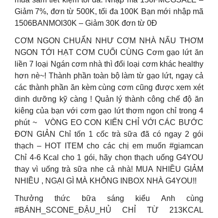
Giảm 7%, đơn từ 500K, tối đa 100K Bạn mới nhập mã
1506BANMOI30K – Giảm 30K đơn từ 0Đ
CƠM NGON CHUẨN NHƯ CƠM NHÀ NẤU THƠM
NGON TỚI HẠT CƠM CUỐI CÙNG Cơm gạo lứt ăn
liền 7 loại Ngán cơm nhà thì đổi loại cơm khác healthy
hơn nè~! Thành phần toàn bộ làm từ gạo lứt, ngay cả
các thành phần ăn kèm cùng cơm cũng được xem xét
dinh dưỡng kỹ càng ! Quản lý thành công chế độ ăn
kiêng của bạn với cơm gạo lứt thơm ngon chỉ trong 4
phút ~
VÒNG EO CON KIẾN CHỈ VỚI CÁC BƯỚC
ĐƠN GIẢN Chỉ tốn 1 cốc trà sữa đã có ngay 2 gói
thạch – HOT ITEM cho các chị em muốn #giamcan
Chỉ 4-6 Kcal cho 1 gói, hãy chọn thạch uống G4YOU
thay vì uống trà sữa nhe cả nhà! MUA NHIỀU GIẢM
NHIỀU , NGẠI GÌ MÀ KHÔNG INBOX NHÀ G4YOU!!
Thưởng thức bữa sáng kiểu Anh cùng
#BÁNH_SCONE_ĐẬU_HỦ CHỈ TỪ 213KCAL