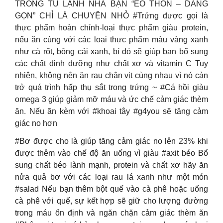
TRONG TỦ LẠNH NHÀ BẠN “EO THON – DANG
GỌN” CHỈ LÀ CHUYỆN NHỎ #Trứng được gọi là
thực phẩm hoàn chỉnh-loại thực phẩm giàu protein,
nếu ăn cùng với các loại thực phẩm màu vàng xanh
như cà rốt, bông cải xanh, bí đỏ sẽ giúp bạn bổ sung
các chất dinh dưỡng như chất xơ và vitamin C Tuy
nhiên, không nên ăn rau chân vịt cùng nhau vì nó cản
trở quá trình hấp thụ sắt trong trứng ~ #Cá hồi giàu
omega 3 giúp giảm mỡ máu và ức chế cảm giác thèm
ăn. Nếu ăn kèm với #khoai tây #g4you sẽ tăng cảm
giác no hơn
#Bơ được cho là giúp tăng cảm giác no lên 23% khi
được thêm vào chế độ ăn uống vì giàu #axit béo Bổ
sung chất béo lành mạnh, protein và chất xơ hãy ăn
nửa quả bơ với các loại rau lá xanh như một món
#salad Nếu bạn thêm bột quế vào cà phê hoặc uống
cà phê với quế, sự kết hợp sẽ giữ cho lượng đường
trong máu ổn định và ngăn chặn cảm giác thèm ăn