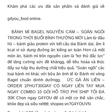
Khám phá các ưu đãi sản phẩm và đánh giá về
g4you_food online.
BÁNH MÌ BAGEL NGUYÊN CÁM – SOÁN NGÔI
TRONG THỜI BUỔI BÌNH THƯỜNG MỚI Làm từ đậu
hũ – bánh giàu protein với kết cấu dai Bánh dai, ẩm ít
kcal vì sử dụng đường ăn kiêng an toàn Hơn cả một
món ăn, bánh mì tròn nguyên cám là “trợ thủ đắc lực”
để tăng cường sức đề khángg, dễ tiêu hoáa và thúc
đẩy sự hấp thụ dưỡng chất hiệu quả. “Soán ngôi” các
loại bánh mì khác với bữa ăn tinh tế từ Bánh mì vòng
Bagel chuẩn dinhh dưỡngg.
ỨC GÀ ĂN LIỀN –
ORDER 1PHUT30GIAY CÓ NGAY LIỀN TAY MUA
NGAY COMBO 10 GÓI HỖ TRỢ PHÍ SHIP TỐI ĐA
30K Chọn ngay G4YOU để có một cơ thể săn chắc,
khỏe đẹp và siêu néttttt: shopee.vn?G4YOUVN