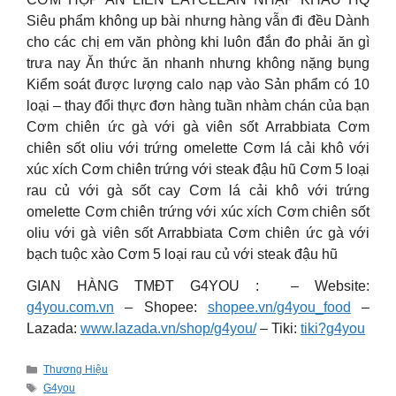
Siêu phẩm không up bài nhưng hàng vẫn đi đều Dành
cho các chị em văn phòng khi luôn đắn đo phải ăn gì
trưa nay Ăn thức ăn nhanh nhưng không nặng bụng
Kiểm soát được lượng calo nạp vào Sản phẩm có 10
loại – thay đổi thực đơn hàng tuần nhàm chán của bạn
Cơm chiên ức gà với gà viên sốt Arrabbiata Cơm
chiên sốt oliu với trứng omelette Cơm lá cải khô với
xúc xích Cơm chiên trứng với steak đậu hũ Cơm 5 loại
rau củ với gà sốt cay Cơm lá cải khô với trứng
omelette Cơm chiên trứng với xúc xích Cơm chiên sốt
oliu với gà viên sốt Arrabbiata Cơm chiên ức gà với
bạch tuộc xào Cơm 5 loại rau củ với steak đậu hũ
GIAN HÀNG TMĐT G4YOU : – Website:
g4you.com.vn
– Shopee:
shopee.vn/g4you_food
–
Lazada:
www.lazada.vn/shop/g4you/
– Tiki:
tiki?g4you
Categories
Thương Hiệu
Tags
G4you