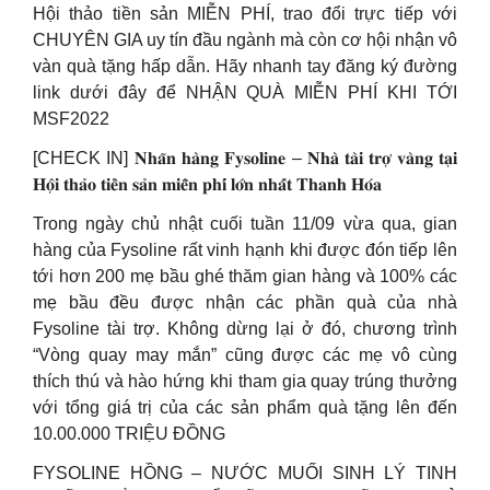
Hội thảo tiền sản MIỄN PHÍ, trao đổi trực tiếp với
CHUYÊN GIA uy tín đầu ngành mà còn cơ hội nhận vô
vàn quà tặng hấp dẫn. Hãy nhanh tay đăng ký đường
link dưới đây để NHẬN QUÀ MIỄN PHÍ KHI TỚI
MSF2022
[CHECK IN] 𝐍𝐡𝐚̃𝐧 𝐡𝐚̀𝐧𝐠 𝐅𝐲𝐬𝐨𝐥𝐢𝐧𝐞 – 𝐍𝐡𝐚̀ 𝐭𝐚̀𝐢 𝐭𝐫𝐨̛̣ 𝐯𝐚̀𝐧𝐠 𝐭𝐚̣𝐢
𝐇𝐨̣̂𝐢 𝐭𝐡𝐚̉𝐨 𝐭𝐢𝐞̂̀𝐧 𝐬𝐚̉𝐧 𝐦𝐢𝐞̂̃𝐧 𝐩𝐡𝐢́ 𝐥𝐨̛́𝐧 𝐧𝐡𝐚̂́𝐭 𝐓𝐡𝐚𝐧𝐡 𝐇𝐨́𝐚
Trong ngày chủ nhật cuối tuần 11/09 vừa qua, gian
hàng của Fysoline rất vinh hạnh khi được đón tiếp lên
tới hơn 200 mẹ bầu ghé thăm gian hàng và 100% các
mẹ bầu đều được nhận các phần quà của nhà
Fysoline tài trợ. Không dừng lại ở đó, chương trình
“Vòng quay may mắn” cũng được các mẹ vô cùng
thích thú và hào hứng khi tham gia quay trúng thưởng
với tổng giá trị của các sản phẩm quà tặng lên đến
10.00.000 TRIỆU ĐỒNG
FYSOLINE HỒNG – NƯỚC MUỐI SINH LÝ TINH