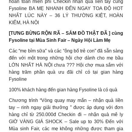
hoàn toàn miễn phí Checkin nhận quà liền tay cùng
Fysoline BA MẸ NHANH ĐẾN NGAY TOA ĐỘ HOT
NHẤT LÚC NÀY – 36 LÝ THƯỜNG KIỆT, HOÀN
KIẾM, HÀ NỘI
[TƯNG BỪNG RỘN RÃ – SẮM ĐỒ THẬT ĐÃ ] cùng
Fysoline tại Mùa Sinh Fair – Ngày Hội Làm Mẹ
Các “mẹ bỉm sữa” và các “ông bố trẻ con” đã sẵn sàng
đến với một trong những hội chợ dành cho mẹ bầu
LỚN NHẤT HÀ NỘI chưa ??? Hội chợ mua sắm với
hàng trăm phần quà ưu đãi chỉ có tại gian hàng
Fysoline
100% khách hàng đến gian hàng Fysoline là có quà
Chương trình “Vòng quay may mắn – nhận quà liền
tay – rinh ngay giải thưởng ” được áp dụng với đơn
hàng chỉ từ 250.000đ Checkin đi – nhận quà mê ly
GIỜ VÀNG GIÁ SHOCK – Sale up to 30% Đến với
Mùa sinh Fair, các mẹ không những được tham gia