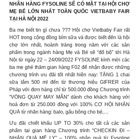
NHÃN HÀNG FYSOLINE SẼ CÓ MẶT TẠI HỘI CHỢ
MẸ BÉ LỚN NHẤT TOÀN QUỐC VIETBABY FAIR
TẠI HÀ NỘI 2022
Ba mẹ biết tin gì chưa ??? Hội chợ Vietbaby Fair rất
HOT trong cộng đồng bỉm sữa và được biết đến là hội
chợ lớn nhất, hoành tráng trong năm với các sản
phẩm trong ngành hàng Mẹ và Bé sẽ “đổ bộ” tới Hà
Nội từ ngày 22 – 24/09/2022 FYSOLINE kính mời các
ba mẹ ghé thăm gian hàng F02 để nhận được những
chương trình ưu đãi tốt nhất hiện nay: TẶNG 1 chai
sữa tắm 500 ml đến từ thương hiệu GIFRER của
Pháp với đơn hàng chỉ từ 500.000 đồng Chương trình
“VÒNG QUAY MAY MẮN” dành cho khách hàng với
hoá đơn từ 250.000 đồng với 100% CƠ HỘI NHẬN
QUÀ từ nhãn hàng: balo, gấu bông cho bé,…
Ưu đãi chiết khấu UP TO 30% cho tất cả các sản
phẩm tại gian hàng Chương trình “CHECKIN ĐI –
NHẬN QUÀ MÊ LY” – 100% nhận quà từ Fysoline