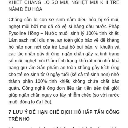
KHIẾT CHẲNG LO SỔ MŨI, NGHẸT MŨI KHI TRẺ
NẰM ĐIỀU HÒA
Chẳng còn lo con sơ sinh nằm điều hòa bị sổ mũi,
nghẹt mũi bởi mẹ đã có vệ sĩ hàng đầu nước Pháp
Fysoline Hồng – Nước muối sinh lý 100% tinh khiết:
Làm sạch mũi dịu nhẹ, an toàn giúp bảo vệ đề kháng
hô hấp non nớt của trẻ Loại bỏ bụi bẩn, vi khuẩn và
các tác nhân gây dị ứng, ngăn chăn gây ra tình trạng
sổ mũi, nghẹt mũi Giảm tình trạng khô rát mũi nhờ khả
năng giữ ẩm Sản phẩm an toàn không gây kích ứng
cho trẻ sơ sinh từ 0 ngày tuổi (kể cả trẻ sinh non) nhờ
thành phần 100% tinh khiết, không chứa chất bảo
quản. Công nghệ ống đơn liều tân tiến trên thế giới
giúp ngăn chặn nguy cơ lây nhiễm chéo (so với nước
muối đóng lọ đa liều).
️7 LƯU Ý ĐỂ HẠN CHẾ DỊCH HÔ HẤP TẤN CÔNG
TRẺ NHỎ
️