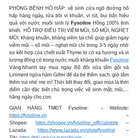
PHÒNG BỆNH HÔ HẤP: vệ sinh cửa ngõ đường hô
hấp hàng ngày, rửa trôi vi khuẩn, vi rút, bụi bẩn hiệu
quả với nước muối sinh lý
Fysoline
Hồng 100% tinh
khiết. HỖ TRỢ ĐIỀU TRỊ VIÊM MŨI, SỔ MŨI, NGHẸT
MŨI: kháng khuẩn, kháng viêm tại chỗ giúp giảm ngay
viêm mũi – sổ mũi – nghẹt mũi chỉ trong 3-5 ngày nhờ
sự kết hợp của chiết xuất Thyme từ cỏ xạ hương và vi
lượng đồng có trong nước muối kháng khuẩn
Fysoline
Vàng.Nhanh tay mua ngay Bộ đôi sữa tắm gội và
Liniment ngừa hăm Gifrer để da bé thêm sạch, giờ tắm
thêm vui nhé mẹ ơi! Thời tiết thay đổi, giao mùa là thời
điểm cần đặc biệt chú trọng việc vệ sinh mắt, mũi,…
hằng ngày cho con.
GIAN HÀNG TMĐT Fysoline: – Website:
https://fysoline.vn
–
Shopee:
https://shopee.vn/fysoline_officialstore
–
Lazada:
https://www.lazada.vn/shop/fysoline
–
Tiki:
https://tiki.vn/cua-hang/hcare