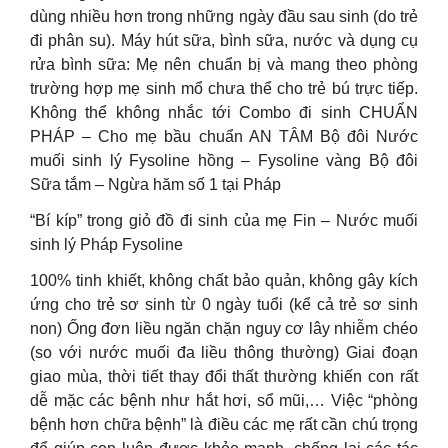
dùng nhiều hơn trong những ngày đầu sau sinh (do trẻ
đi phân su). Máy hút sữa, bình sữa, nước và dụng cụ
rửa bình sữa: Mẹ nên chuẩn bị và mang theo phòng
trường hợp mẹ sinh mổ chưa thể cho trẻ bú trực tiếp.
Không thể không nhắc tới Combo đi sinh CHUẨN
PHÁP – Cho mẹ bầu chuẩn AN TÂM Bộ đôi Nước
muối sinh lý Fysoline hồng – Fysoline vàng Bộ đôi
Sữa tắm – Ngừa hăm số 1 tại Pháp
“Bí kíp” trong giỏ đồ đi sinh của mẹ Fin – Nước muối
sinh lý Pháp Fysoline
100% tinh khiết, không chất bảo quản, không gây kích
ứng cho trẻ sơ sinh từ 0 ngày tuổi (kể cả trẻ sơ sinh
non) Ống đơn liều ngăn chặn nguy cơ lây nhiễm chéo
(so với nước muối đa liều thông thường) Giai đoạn
giao mùa, thời tiết thay đổi thất thường khiến con rất
dễ mặc các bệnh như hắt hơi, sổ mũi,… Việc “phòng
bệnh hơn chữa bệnh” là điều các mẹ rất cần chú trọng