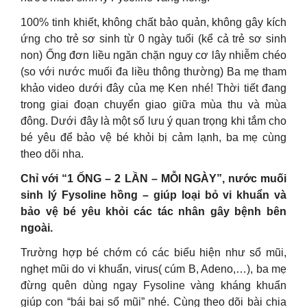
100% tinh khiết, không chất bảo quản, không gây kích
ứng cho trẻ sơ sinh từ 0 ngày tuổi (kể cả trẻ sơ sinh
non) Ống đơn liều ngăn chặn nguy cơ lây nhiễm chéo
(so với nước muối đa liều thông thường) Ba mẹ tham
khảo video dưới đây của mẹ Ken nhé! Thời tiết đang
trong giai đoạn chuyển giao giữa mùa thu và mùa
đông. Dưới đây là một số lưu ý quan trọng khi tắm cho
bé yêu để bảo vệ bé khỏi bị cảm lạnh, ba mẹ cùng
theo dõi nha. ️
Chỉ với “1 ỐNG – 2 LẦN – MỖI NGÀY”, nước muối
sinh lý Fysoline hồng – giúp loại bỏ vi khuẩn và
bảo vệ bé yêu khỏi các tác nhân gây bệnh bên
ngoài.
Trường hợp bé chớm có các biểu hiện như sổ mũi,
nghẹt mũi do vi khuẩn, virus( cúm B, Adeno,…), ba mẹ
đừng quên dùng ngay Fysoline vàng kháng khuẩn
giúp con “bái bai sổ mũi” nhé. Cùng theo dõi bài chia