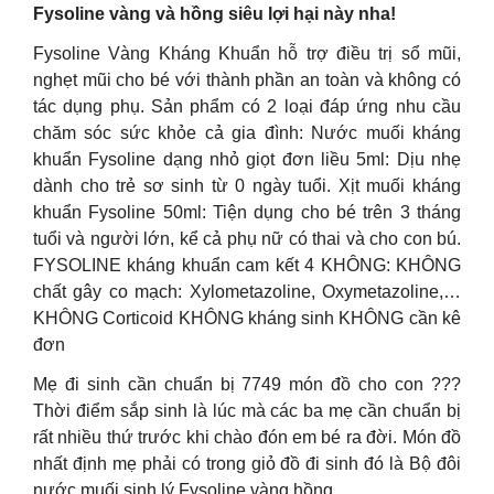
Fysoline vàng và hồng siêu lợi hại này nha!
Fysoline Vàng Kháng Khuẩn hỗ trợ điều trị sổ mũi,
nghẹt mũi cho bé với thành phần an toàn và không có
tác dụng phụ. Sản phẩm có 2 loại đáp ứng nhu cầu
chăm sóc sức khỏe cả gia đình: Nước muối kháng
khuẩn Fysoline dạng nhỏ giọt đơn liều 5ml: Dịu nhẹ
dành cho trẻ sơ sinh từ 0 ngày tuổi. Xịt muối kháng
khuẩn Fysoline 50ml: Tiện dụng cho bé trên 3 tháng
tuổi và người lớn, kể cả phụ nữ có thai và cho con bú.
FYSOLINE kháng khuẩn cam kết 4 KHÔNG: KHÔNG
chất gây co mạch: Xylometazoline, Oxymetazoline,…
KHÔNG Corticoid KHÔNG kháng sinh KHÔNG cần kê
đơn
Mẹ đi sinh cần chuẩn bị 7749 món đồ cho con ???
Thời điểm sắp sinh là lúc mà các ba mẹ cần chuẩn bị
rất nhiều thứ trước khi chào đón em bé ra đời. Món đồ
nhất định mẹ phải có trong giỏ đồ đi sinh đó là Bộ đôi
nước muối sinh lý Fysoline vàng hồng.