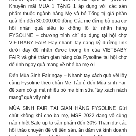
Khuyến mãi MUA 1 TẶNG 1 áp dụng với các sản
phẩm thuộc ngành hàng Mẹ và bé Tổng trị giá phần
quà lên đến 30.000.000 đồng Các mẹ đừng bỏ qua cơ
hội nhận quà siêu to khổng lồ từ nhãn hàng
FYSOLINE – chương trình chỉ áp dụng tại hội chợ
VIETBABY FAIR Hãy nhanh tay đăng ký đường link
dưới đây để nhận được thông tin của VIETBABY
FAIR và ghé thăm gian hàng của Fysoline tại hội chợ
để rinh ngay quà mang về nhé ba mẹ ơi
Đến Mùa Sinh Fair ngay – Nhanh tay xách quà vềHãy
cùng Fysoline theo chân Mẹ Táo ú đến Mùa sinh Fair
để xem có gì mà nhiều bố mẹ bỉm sữa “tay xách nách
mang” quà vậy nhé
MÙA SINH FAIR TẠI GIAN HÀNG FYSOLINE Gửi
chút không khí cho ba mẹ, MSF 2022 đang vô cùng
náo nhiệt Sale up to sản phẩm đến 30% Tham dự các
hội thảo chuyên đề về tiền sản, ăn dặm và kinh doanh