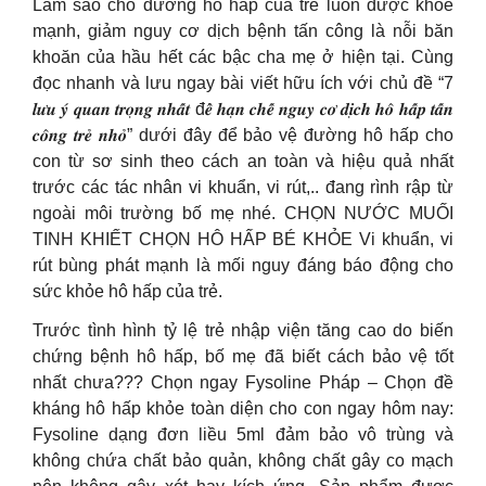
Làm sao cho đường hô hấp của trẻ luôn được khỏe
mạnh, giảm nguy cơ dịch bệnh tấn công là nỗi băn
khoăn của hầu hết các bậc cha mẹ ở hiện tại. Cùng
đọc nhanh và lưu ngay bài viết hữu ích với chủ đề “7
𝒍𝒖̛𝒖 𝒚́ 𝒒𝒖𝒂𝒏 𝒕𝒓𝒐̣𝒏𝒈 𝒏𝒉𝒂̂́𝒕 đ𝒆̂̉ 𝒉𝒂̣𝒏 𝒄𝒉𝒆̂́ 𝒏𝒈𝒖𝒚 𝒄𝒐̛ 𝒅𝒊̣𝒄𝒉 𝒉𝒐̂ 𝒉𝒂̂́𝒑 𝒕𝒂̂́𝒏
𝒄𝒐̂𝒏𝒈 𝒕𝒓𝒆̉ 𝒏𝒉𝒐̉” dưới đây để bảo vệ đường hô hấp cho
con từ sơ sinh theo cách an toàn và hiệu quả nhất
trước các tác nhân vi khuẩn, vi rút,.. đang rình rập từ
ngoài môi trường bố mẹ nhé. CHỌN NƯỚC MUỐI
TINH KHIẾT CHỌN HÔ HẤP BÉ KHỎE Vi khuẩn, vi
rút bùng phát mạnh là mối nguy đáng báo động cho
sức khỏe hô hấp của trẻ.
Trước tình hình tỷ lệ trẻ nhập viện tăng cao do biến
chứng bệnh hô hấp, bố mẹ đã biết cách bảo vệ tốt
nhất chưa??? Chọn ngay Fysoline Pháp – Chọn đề
kháng hô hấp khỏe toàn diện cho con ngay hôm nay:
️Fysoline dạng đơn liều 5ml đảm bảo vô trùng và
không chứa chất bảo quản, không chất gây co mạch