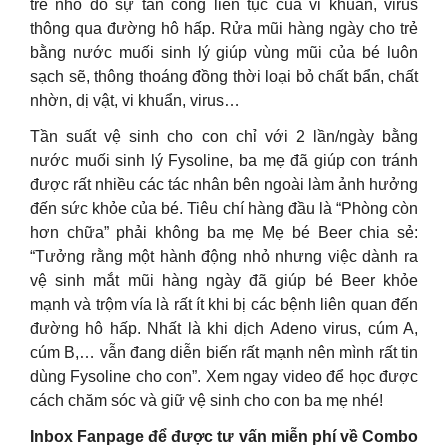
trẻ nhỏ do sự tấn công liên tục của vi khuẩn, virus
thông qua đường hô hấp. Rửa mũi hàng ngày cho trẻ
bằng nước muối sinh lý giúp vùng mũi của bé luôn
sạch sẽ, thông thoáng đồng thời loại bỏ chất bẩn, chất
nhờn, dị vật, vi khuẩn, virus…
Tần suất vệ sinh cho con chỉ với 2 lần/ngày bằng
nước muối sinh lý Fysoline, ba mẹ đã giúp con tránh
được rất nhiều các tác nhân bên ngoài làm ảnh hưởng
đến sức khỏe của bé. Tiêu chí hàng đầu là “Phòng còn
hơn chữa” phải không ba mẹ Mẹ bé Beer chia sẻ:
“Tưởng rằng một hành động nhỏ nhưng việc dành ra
vệ sinh mắt mũi hàng ngày đã giúp bé Beer khỏe
mạnh và trộm vía là rất ít khi bị các bệnh liên quan đến
đường hô hấp. Nhất là khi dịch Adeno virus, cúm A,
cúm B,… vẫn đang diễn biến rất mạnh nên mình rất tin
dùng Fysoline cho con”. Xem ngay video để học được
cách chăm sóc và giữ vệ sinh cho con ba mẹ nhé!
Inbox Fanpage để được tư vấn miễn phí về Combo