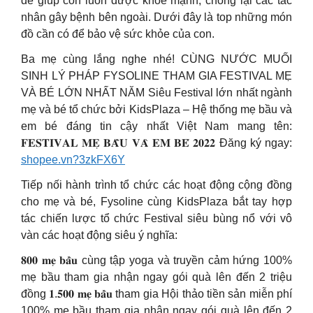
để giúp con luôn được khỏe mạnh, chống lại các tác
nhân gây bệnh bên ngoài. Dưới đây là top những món
đồ cần có để bảo vệ sức khỏe của con.
Ba mẹ cùng lắng nghe nhé! CÙNG NƯỚC MUỐI
SINH LÝ PHÁP FYSOLINE THAM GIA FESTIVAL MẸ
VÀ BÉ LỚN NHẤT NĂM Siêu Festival lớn nhất ngành
mẹ và bé tổ chức bởi KidsPlaza – Hệ thống mẹ bầu và
em bé đáng tin cậy nhất Việt Nam mang tên:
𝐅𝐄𝐒𝐓𝐈𝐕𝐀𝐋 𝐌𝐄̣ 𝐁𝐀̂̀𝐔 𝐕𝐀̀ 𝐄𝐌 𝐁𝐄́ 𝟐𝟎𝟐𝟐 Đăng ký ngay:
shopee.vn?3zkFX6Y
Tiếp nối hành trình tổ chức các hoạt động cộng đồng
cho mẹ và bé, Fysoline cùng KidsPlaza bắt tay hợp
tác chiến lược tổ chức Festival siêu bùng nổ với vô
vàn các hoạt động siêu ý nghĩa:
𝟖𝟎𝟎 𝐦𝐞̣ 𝐛𝐚̂̀𝐮 cùng tập yoga và truyền cảm hứng 100%
mẹ bầu tham gia nhận ngay gói quà lên đến 2 triệu
đồng 𝟏.𝟓𝟎𝟎 𝐦𝐞̣ 𝐛𝐚̂̀𝐮 tham gia Hội thảo tiền sản miễn phí
100% mẹ bầu tham gia nhận ngay gói quà lên đến 2