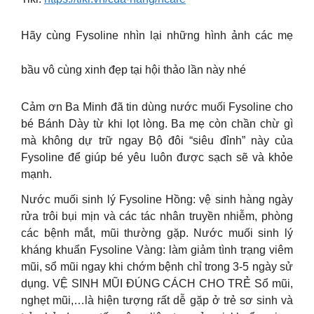
Hãy cùng Fysoline nhìn lại những hình ảnh các mẹ
bầu vô cùng xinh đẹp tại hội thảo lần này nhé
Cảm ơn Ba Minh đã tin dùng nước muối Fysoline cho
bé Bánh Dày từ khi lọt lòng. Ba mẹ còn chần chừ gì
mà không dự trữ ngay Bộ đôi “siêu đỉnh” này của
Fysoline để giúp bé yêu luôn được sạch sẽ và khỏe
mạnh.
Nước muối sinh lý Fysoline Hồng: vệ sinh hàng ngày
rửa trôi bụi mịn và các tác nhân truyền nhiễm, phòng
các bệnh mắt, mũi thường gặp. Nước muối sinh lý
kháng khuẩn Fysoline Vàng: làm giảm tình trạng viêm
mũi, sổ mũi ngay khi chớm bệnh chỉ trong 3-5 ngày sử
dụng. VỆ SINH MŨI ĐÚNG CÁCH CHO TRẺ Sổ mũi,
nghẹt mũi,…là hiện tượng rất dễ gặp ở trẻ sơ sinh và