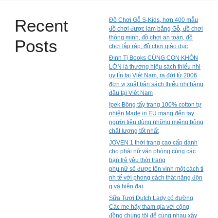
Recent
Đồ Chơi Gỗ S-Kids, hơn 400 mẫu
đồ chơi được làm bằng Gỗ, đồ chơi
thông minh, đồ chơi an toàn, đồ
Posts
chơi lắp ráp, đồ chơi giáo dục
Đinh Tị Books CÙNG CON KHÔN
LỚN là thương hiệu sách thiếu nhi
uy tín tại Việt Nam, ra đời từ 2006
đơn vị xuất bản sách thiếu nhi hàng
đầu tại Việt Nam
Ipek Bông tẩy trang 100% cotton tự
nhiên Made in EU mang đến tay
người tiêu dùng những miếng bông
chất lượng tốt nhất
JOVEN 1 thời trang cao cấp dành
cho phái nữ văn phòng cùng các
bạn trẻ yêu thời trang
phụ nữ sẽ được tôn vinh một cách ti
nh tế với phong cách thật năng độn
g và hiện đại
Sữa Tươi Dutch Lady có đường
Các mẹ hãy tham gia với cộng
đồng chúng tôi để cùng nhau xây