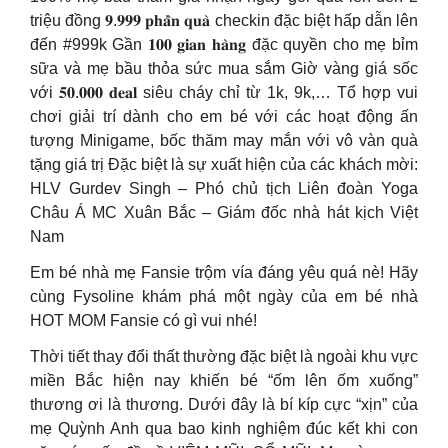
triệu đồng 𝟗.𝟗𝟗𝟗 𝐩𝐡𝐚̂̀𝐧 𝐪𝐮𝐚̀ checkin đặc biệt hấp dẫn lên
đến #999k Gần 𝟏𝟎𝟎 𝐠𝐢𝐚𝐧 𝐡𝐚̀𝐧𝐠 đặc quyền cho mẹ bỉm
sữa và mẹ bầu thỏa sức mua sắm Giờ vàng giá sốc
với 𝟓𝟎.𝟎𝟎𝟎 𝐝𝐞𝐚𝐥 siêu cháy chỉ từ 1k, 9k,… Tổ hợp vui
chơi giải trí dành cho em bé với các hoạt động ấn
tượng Minigame, bốc thăm may mắn với vô vàn quà
tặng giá trị Đặc biệt là sự xuất hiện của các khách mời:
HLV Gurdev Singh – Phó chủ tịch Liên đoàn Yoga
Châu Á MC Xuân Bắc – Giám đốc nhà hát kịch Việt
Nam
Em bé nhà mẹ Fansie trộm vía đáng yêu quá nè! Hãy
cùng Fysoline khám phá một ngày của em bé nhà
HOT MOM Fansie có gì vui nhé!
Thời tiết thay đổi thất thường đặc biệt là ngoài khu vực
miền Bắc hiện nay khiến bé “ốm lên ốm xuống”
thương ơi là thương. Dưới đây là bí kíp cực “xịn” của
mẹ Quỳnh Anh qua bao kinh nghiệm đúc kết khi con