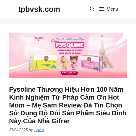
Skip
tpbvsk.com
to
Menu
content
Fysoline Thương Hiệu Hơn 100 Năm
Kinh Nghiệm Từ Pháp Cảm Ơn Hot
Mom – Mẹ Sam Review Đã Tin Chọn
Sử Dụng Bộ Đôi Sản Phẩm Siêu Đỉnh
Này Của Nhà Gifrer
27/04/2025
by
tpbvsk