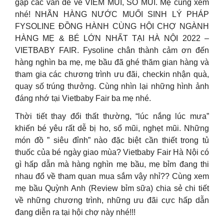
gặp các vấn đề về VIÊM MŨI, SỔ MŨI. Mẹ cùng xem
nhé! NHÃN HÀNG NƯỚC MUỐI SINH LÝ PHÁP
FYSOLINE ĐỒNG HÀNH CÙNG HỘI CHỢ NGÀNH
HÀNG MẸ & BÉ LỚN NHẤT TẠI HÀ NỘI 2022 –
VIETBABY FAIR. Fysoline chân thành cảm ơn đến
hàng nghìn ba mẹ, mẹ bầu đã ghé thăm gian hàng và
tham gia các chương trình ưu đãi, checkin nhận quà,
quay số trúng thưởng. Cùng nhìn lại những hình ảnh
đáng nhớ tại Vietbaby Fair ba mẹ nhé.
Thời tiết thay đổi thất thường, “lúc nắng lúc mưa”
khiến bé yêu rất dễ bị ho, sổ mũi, nghẹt mũi. Những
món đồ ” siêu đỉnh” nào đặc biệt cần thiết trong tủ
thuốc của bé ngày giao mùa? Vietbaby Fair Hà Nội có
gì hấp dẫn mà hàng nghìn mẹ bầu, mẹ bỉm đang thi
nhau đổ về tham quan mua sắm vậy nhỉ?? Cùng xem
mẹ bầu Quỳnh Anh (Review bỉm sữa) chia sẻ chi tiết
về những chương trình, những ưu đãi cực hấp dẫn
đang diễn ra tại hội chợ này nhé!!!