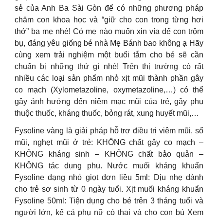
sẻ của Anh Ba Sài Gòn để có những phương pháp
chăm con khoa học và “giữ cho con trong từng hơi
thở” ba mẹ nhé! Có mẹ nào muốn xin vía để con trộm
bụ, đáng yêu giống bé nhà Mẹ Bánh bao không ạ Hãy
cùng xem trải nghiệm một buổi tắm cho bé sẽ cần
chuẩn bị những thứ gì nhé! Trên thị trường có rất
nhiều các loại sản phẩm nhỏ xịt mũi thành phần gây
co mạch (Xylometazoline, oxymetazoline,…) có thể
gây ảnh hưởng đến niêm mạc mũi của trẻ, gây phụ
thuộc thuốc, kháng thuốc, bỏng rát, xung huyết mũi,…
Fysoline vàng là giải pháp hỗ trợ điều trị viêm mũi, sổ
mũi, nghẹt mũi ở trẻ: KHÔNG chất gây co mạch –
KHÔNG kháng sinh – KHÔNG chất bảo quản –
KHÔNG tác dụng phụ. Nước muối kháng khuẩn
Fysoline dạng nhỏ giọt đơn liều 5ml: Dịu nhẹ dành
cho trẻ sơ sinh từ 0 ngày tuổi. Xịt muối kháng khuẩn
Fysoline 50ml: Tiện dụng cho bé trên 3 tháng tuổi và
người lớn, kể cả phụ nữ có thai và cho con bú Xem