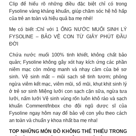
Clip để hiểu rõ những điều đặc biệt chỉ có trong
Fysoline vàng kháng khuẩn, giúp chăm sóc hệ hô hấp
của trẻ an toàn và hiệu quả ba mẹ nhé!
Mẹ có biết :Chỉ với 1 ỐNG NƯỚC MUỐI SINH LÝ
FYSOLINE – BẢO VỆ CON TỪ GIÂY PHÚT ĐẦU
ĐỜI
Chứa nước muối 100% tinh khiết, không chất bảo
quản; Fysoline không gây xót hay kích ứng các phần
niêm mạc còn mỏng manh và nhạy cảm của bé sơ
sinh. Vệ sinh mắt – mũi sạch sẽ tinh tươm; phòng
ngừa viêm kết mạc, viêm mũi, sổ mũi, khụt khịt sinh lý
ở trẻ sơ sinh Miệng lưỡi con sạch cặn sữa, ngừa tưa
lưỡi, nấm lưỡi Vệ sinh vùng rốn luôn khô ráo và sạch
khuẩn Comment/Inbox cho đội ngũ dược sĩ của
Fysoline ngay hôm nay để bảo vệ con yêu theo cách
an toàn và chuẩn y khoa nhất ba mẹ nha!
TOP NHỮNG MÓN ĐỒ KHÔNG THỂ THIẾU TRONG