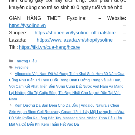
nên không gây xót hay kích ứng. ️Sản phẩm được
khuyên dùng cho trẻ sơ sinh từ 0 ngày tuổi và trẻ nhỏ.
GIAN HÀNG TMĐT Fysoline: – Website:
https://fysoline.vn
–
Shopee:
https://shopee.vn/fysoline_officialstore
–
Lazada:
https://www.lazada.vn/shop/fysoline
–
Tiki:
https://tiki.vn/cua-hang/hcare
Categories
Thương Hiệu
Tags
Fysoline
Ajinomoto Việt Nam Đã Và Đang Triển Khai Suốt Hơn 30 Năm Qua
Cũng Như Kiên Trì Theo Đuổi Trong Định Hướng Trung Và Dài Hạn,
Với Cam Kết Phát Triển Bền Vững Cùng Đất Nước Việt Nam Và Mang
Lại Những Giá Trị Cuộc Sống Tốt Đẹp Nhất Cho Người Dân Tại Việt
Nam
Kem Dưỡng Da Ban Đêm Cho Da Dầu | Andalou Naturals Clear
Skin Argan Stem Cell Recovery Cream 12ml: Lấy Một Lượng Kem Vừa
Đủ Sản Phẩm Ra Lòng Bàn Tay. Massage Nhẹ Nhàng Thoa Đều Lên
Mặt Và Cổ Đến Khi Kem Thấm Hết Vào Da