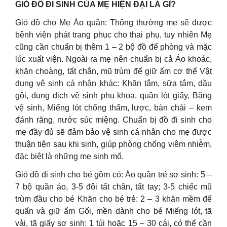
GIỎ ĐỒ ĐI SINH CỦA MẸ HIỆN ĐẠI LÀ GÌ?
Giỏ đồ cho Mẹ Áo quần: Thông thường mẹ sẽ được
bệnh viện phát trang phục cho thai phụ, tuy nhiên Mẹ
cũng cần chuẩn bị thêm 1 – 2 bộ đồ để phòng và mặc
lúc xuất viện. Ngoài ra mẹ nên chuẩn bị cả Áo khoác,
khăn choàng, tất chân, mũ trùm để giữ ấm cơ thể Vật
dụng vệ sinh cá nhân khác: Khăn tắm, sữa tắm, dầu
gội, dung dịch vệ sinh phụ khoa, quần lót giấy, Băng
vệ sinh, Miếng lót chống thấm, lược, bàn chải – kem
đánh răng, nước súc miệng. Chuẩn bị đồ đi sinh cho
mẹ đầy đủ sẽ đảm bảo vệ sinh cá nhân cho mẹ được
thuận tiện sau khi sinh, giúp phòng chống viêm nhiễm,
đặc biệt là những mẹ sinh mổ.
Giỏ đồ đi sinh cho bé gồm có: Áo quần trẻ sơ sinh: 5 –
7 bộ quần áo, 3-5 đôi tất chân, tất tay; 3-5 chiếc mũ
trùm đầu cho bé Khăn cho bé trẻ: 2 – 3 khăn mềm để
quấn và giữ ấm Gối, mền dành cho bé Miếng lót, tã
vải, tã giấy sơ sinh: 1 túi hoặc 15 – 30 cái, có thể cần