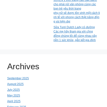
JOVEN 1 thời trang cao cấp dành
cho phái nữ văn phòng cùng các
bạn trẻ yêu thời trang
phụ nữ sẽ được tôn vinh một cách ti
nh tế với phong cách thật năng độn
g và hiện đại
Sữa Tươi Dutch Lady có đường
Các mẹ hãy tham gia với cộng
đồng chúng tôi để cùng nhau xây
nền 1 sức khỏe, gắn kết gia đình
Archives
September 2025
August 2025
July 2025
May 2025
April 2025