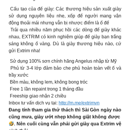
Cấu tạo của đế giày: Các thương hiệu sản xuất giày
sử dụng nguyên liệu nhẹ, xốp để người mang vận
động thoải mái nhưng vẫn bị nhược điểm là ố đế
Trải qua nhiều năm phục hồi các dòng đế giày khác
nhau, EXTRIM có kinh nghiệm giúp đế giày bạn trắng
sáng không ố vàng. Dù là giày thương hiệu nào, cứ
gửi Extrim nha!
Sử dụng 100% sơn chính hãng Angelus nhập từ Mỹ
Phủ từ 3-4 lớp đảm bảo che phủ hoàn toàn vết ố và
trầy xước
Bền màu, không lem, không bong tróc
Free 1 lần repaint trong 1 tháng đầu
Freeship giao nhận 2 chiều
Inbox tư vấn dịch vụ tại:
http://m.me/extrimvn
Đang tính tham gia thử thách thì Sài Gòn ngày nào
cũng mưa, giày ướt nhẹp không giặt không được
. Nên cuối cùng vẫn phải gửi giày qua Extrim vệ