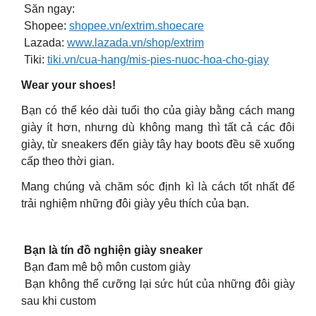
Săn ngay:
Shopee:
shopee.vn/extrim.shoecare
Lazada:
www.lazada.vn/shop/extrim
Tiki:
tiki.vn/cua-hang/mis-pies-nuoc-hoa-cho-giay
Wear your shoes!
Bạn có thể kéo dài tuổi thọ của giày bằng cách mang
giày ít hơn, nhưng dù không mang thì tất cả các đôi
giày, từ sneakers đến giày tây hay boots đều sẽ xuống
cấp theo thời gian.
Mang chúng và chăm sóc định kì là cách tốt nhất để
trải nghiệm những đôi giày yêu thích của bạn.
Bạn là tín đồ nghiện giày sneaker
Bạn đam mê bộ môn custom giày
Bạn không thể cưỡng lại sức hút của những đôi giày
sau khi custom