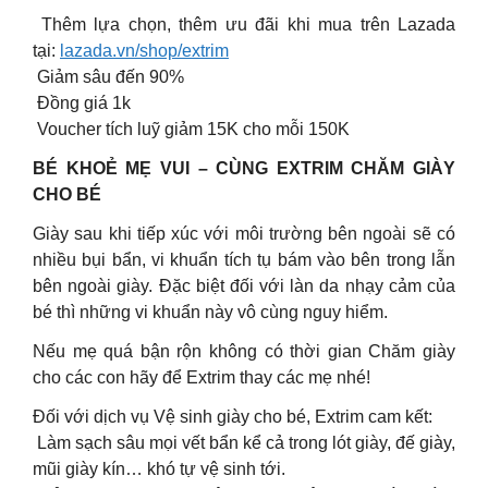
️ Thêm lựa chọn, thêm ưu đãi khi mua trên Lazada
tại:
lazada.vn/shop/extrim
Giảm sâu đến 90%
Đồng giá 1k
Voucher tích luỹ giảm 15K cho mỗi 150K
BÉ KHOẺ MẸ VUI – CÙNG EXTRIM CHĂM GIÀY
CHO BÉ
Giày sau khi tiếp xúc với môi trường bên ngoài sẽ có
nhiều bụi bẩn, vi khuẩn tích tụ bám vào bên trong lẫn
bên ngoài giày. Đặc biệt đối với làn da nhạy cảm của
bé thì những vi khuẩn này vô cùng nguy hiểm.
Nếu mẹ quá bận rộn không có thời gian Chăm giày
cho các con hãy để Extrim thay các mẹ nhé!
Đối với dịch vụ Vệ sinh giày cho bé, Extrim cam kết:
Làm sạch sâu mọi vết bẩn kể cả trong lót giày, đế giày,
mũi giày kín… khó tự vệ sinh tới.