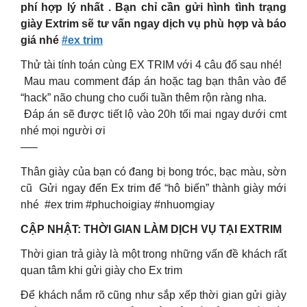
phí hợp lý nhất . Bạn chỉ cần gửi hình tình trạng
giày Extrim sẽ tư vấn ngay dịch vụ phù hợp và báo
giá nhé
#ex trim
Thử tài tính toán cùng EX TRIM với 4 câu đố sau nhé!
Mau mau comment đáp án hoặc tag bạn thân vào để
“hack” não chung cho cuối tuần thêm rộn ràng nha.
Đáp án sẽ được tiết lộ vào 20h tối mai ngay dưới cmt
nhé mọi người ơi
—–
Thân giày của bạn có đang bị bong tróc, bạc màu, sờn
cũ Gửi ngay đến Ex trim để “hô biến” thành giày mới
nhé #ex trim #phuchoigiay #nhuomgiay
CẬP NHẬT: THỜI GIAN LÀM DỊCH VỤ TẠI EXTRIM
Thời gian trả giày là một trong những vấn đề khách rất
quan tâm khi gửi giày cho Ex trim
Để khách nắm rõ cũng như sắp xếp thời gian gửi giày