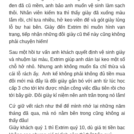
đen đã cũ mềm, anh bảo anh muốn vệ sinh làm sạch
thôi. Nhân viên kiểm tra thì thấy giày đã xuống màu
lắm rồi, chỉ tưa nhiều, hở keo viền đế và gót giày lủng
lỗ bự hai bên. Giày đến Extrim thì muôn hình vạn
trạng, tiếp nhận những đôi giày cũ thế này cũng không
phải chuyện hiếm!
Sau một hồi tư vấn anh khách quyết định vệ sinh giày
và nhuộm lại màu, Extrim giúp anh dán lại keo một số
chỗ hở nhỏ. Nhưng anh không muốn tỉa chỉ thừa và
cái lỗ rách ấy. Anh kể không phải không đủ tiền mua
đôi mới mà đây là đôi giày gắn bó với anh từ lúc học
cấp 3 cho tới khi được nhận công việc đầu tiên rồi cho
tới bây giờ. Đôi giày kỉ niệm nên anh trân trọng nó lắm!
Cứ giữ vết rách như thế để mình nhớ lại những năm
tháng đã qua, mà nó nằm bên trong cũng không ai
thấy đâu!
Giày khách quý 1 thì Extrim quý 10, dù giá trị tiền bạc