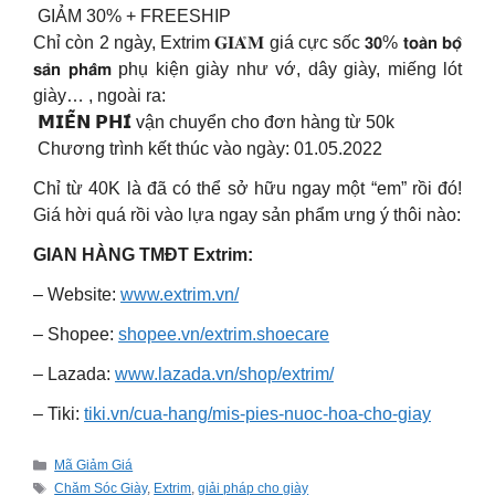
GIẢM 30% + FREESHIP
Chỉ còn 2 ngày, Extrim 𝐆𝐈𝐀̉𝐌 giá cực sốc 𝟯𝟬% 𝘁𝗼𝗮̀𝗻 𝗯𝗼̣̂
𝘀𝗮̉𝗻 𝗽𝗵𝗮̂̉𝗺 phụ kiện giày như vớ, dây giày, miếng lót
giày… , ngoài ra:
𝗠𝗜𝗘̂̃𝗡 𝗣𝗛𝗜́ vận chuyển cho đơn hàng từ 50k
Chương trình kết thúc vào ngày: 01.05.2022
Chỉ từ 40K là đã có thể sở hữu ngay một “em” rồi đó!
Giá hời quá rồi vào lựa ngay sản phẩm ưng ý thôi nào:
GIAN HÀNG TMĐT Extrim:
– Website:
www.extrim.vn/
– Shopee:
shopee.vn/extrim.shoecare
– Lazada:
www.lazada.vn/shop/extrim/
– Tiki:
tiki.vn/cua-hang/mis-pies-nuoc-hoa-cho-giay
Categories
Mã Giảm Giá
Tags
Chăm Sóc Giày
,
Extrim
,
giải pháp cho giày