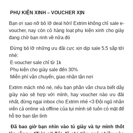
PHỤ KIỆN XINH – VOUCHER XỊN
Bạn ơi sao nỡ bỏ lỡ deal hời! Extrim không chỉ sale e-
voucher, nay còn có hàng loạt phụ kiện xinh cho giày
đang chờ bạn rinh về nữa đó
Đừng bỏ lỡ những ưu đãi cực xịn dịp sale 5.5 sắp tới
nhé:
E-voucher sale chỉ từ 1k
Phụ kiện cho giày sale đến 30%
Miễn phí vận chuyển, giao nhận tận nơi
Extrim mách nhỏ nè, nếu bạn phân vân chưa biết dây
giày nào sẽ hợp với mình, hay voucher nào ưu đãi
nhất, đừng ngại inbox cho Extrim nhé
<3
Đội ngũ nhân
viên cả online và offline của tụi mình sẽ luôn có mặt để
hỗ trợ bạn tận tình
Đã bao giờ bạn nhìn vào tủ giày và tự mình thốt