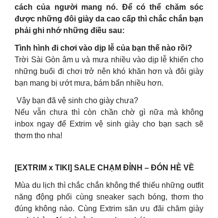
cách của người mang nó. Để có thể chăm sóc
được những đôi giày da cao cấp thì chắc chắn bạn
phải ghi nhớ những điều sau:
Tình hình đi chơi vào dịp lễ của bạn thế nào rồi?
Trời Sài Gòn âm u và mưa nhiều vào dịp lễ khiến cho
những buổi đi chơi trở nên khó khăn hơn và đôi giày
bạn mang bị ướt mưa, bám bẩn nhiều hơn.
Vậy bạn đã vệ sinh cho giày chưa?
Nếu vẫn chưa thì còn chần chờ gì nữa mà không
inbox ngay để Extrim vệ sinh giày cho bạn sạch sẽ
thơm tho nha!
[EXTRIM x TIKI] SALE CHẠM ĐỈNH – ĐÓN HÈ VỀ
Mùa du lịch thì chắc chắn không thể thiếu những outfit
năng động phối cùng sneaker sạch bóng, thơm tho
đúng không nào. Cùng Extrim săn ưu đãi chăm giày