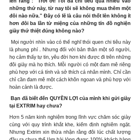
lên rằng : “Trời ơi! Tôi đã chi tiêu quá nhiều vào
những thứ này, từ nay tôi sẽ không mua thêm một
đôi nào nữa.” Đây có lẽ là câu nói thốt lên không ít
hơn đôi ba lần từ miệng của những tín đồ nghiện
giày thứ thiệt đúng không nào?
‍ Mọi người nhìn vào có thể nghĩ thói quen chi tiêu này
là phung phí . Nhưng đối với bản thân một số người,
họ cảm thấy tự tin, yêu đời hơn khi được đi trên những
đôi giày mà họ thích. Mỗi người có một đam mê riêng
phù hợp với cá tính và sở thích cá nhân mình. Chỉ cần
chỉ cần đam mê một cách khôn ngoan và phù hợp với
hoàn cảnh là được.
Bạn đã biết đến QUYỀN LỢI của mình khi gửi giày
tại EXTRIM hay chưa?
Hơn 5 năm kinh nghiệm trong lĩnh vực chăm sóc giày
cùng với quy trình khắt khe, kiểm định nghiêm ngặt.
Nhưng Extrim xin thừa nhận rằng đôi lúc chất lượng
đầu ra chưa thể làm hài lòng được 100% khách hàng