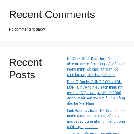
Recent Comments
No comments to show.
Recent
Đồ Chơi Gỗ S-Kids, hơn 400 mẫu
đồ chơi được làm bằng Gỗ, đồ chơi
thông minh, đồ chơi an toàn, đồ
Posts
chơi lắp ráp, đồ chơi giáo dục
Đinh Tị Books CÙNG CON KHÔN
LỚN là thương hiệu sách thiếu nhi
uy tín tại Việt Nam, ra đời từ 2006
đơn vị xuất bản sách thiếu nhi hàng
đầu tại Việt Nam
Ipek Bông tẩy trang 100% cotton tự
nhiên Made in EU mang đến tay
người tiêu dùng những miếng bông
chất lượng tốt nhất