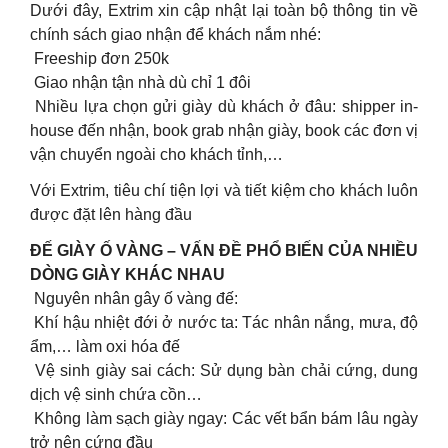
Dưới đây, Extrim xin cập nhật lại toàn bộ thông tin về
chính sách giao nhận để khách nắm nhé:
Freeship đơn 250k
Giao nhận tận nhà dù chỉ 1 đôi
Nhiều lựa chọn gửi giày dù khách ở đâu: shipper in-
house đến nhận, book grab nhận giày, book các đơn vị
vận chuyển ngoài cho khách tỉnh,…
Với Extrim, tiêu chí tiện lợi và tiết kiệm cho khách luôn
được đặt lên hàng đầu
ĐẾ GIÀY Ố VÀNG – VẤN ĐỀ PHỔ BIẾN CỦA NHIỀU
DÒNG GIÀY KHÁC NHAU
Nguyên nhân gây ố vàng đế:
Khí hậu nhiệt đới ở nước ta: Tác nhân nắng, mưa, độ
ẩm,… làm oxi hóa đế
Vệ sinh giày sai cách: Sử dụng bàn chải cứng, dung
dịch vệ sinh chứa cồn…
Không làm sạch giày ngay: Các vết bẩn bám lâu ngày
trở nên cứng đầu