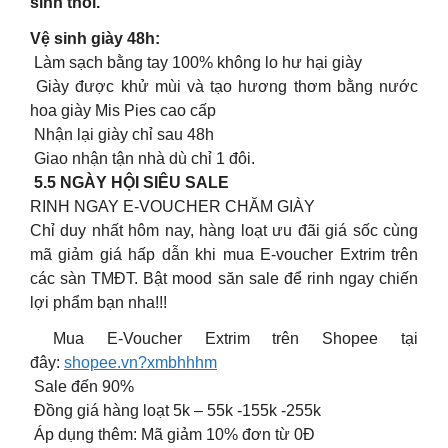
sinh thôi.
Vệ sinh giày 48h:
Làm sạch bằng tay 100% không lo hư hại giày
Giày được khử mùi và tạo hương thơm bằng nước
hoa giày Mis Pies cao cấp
Nhận lại giày chỉ sau 48h
Giao nhận tận nhà dù chỉ 1 đôi.
5.5 NGÀY HỘI SIÊU SALE
RINH NGAY E-VOUCHER CHĂM GIÀY
Chỉ duy nhất hôm nay, hàng loạt ưu đãi giá sốc cùng
mã giảm giá hấp dẫn khi mua E-voucher Extrim trên
các sàn TMĐT. Bật mood săn sale để rinh ngay chiến
lợi phẩm bạn nha!!!
Mua E-Voucher Extrim trên Shopee tại
đây:
shopee.vn?xmbhhhm
Sale đến 90%
️ Đồng giá hàng loạt 5k – 55k -155k -255k
️ Áp dụng thêm: Mã giảm 10% đơn từ 0Đ