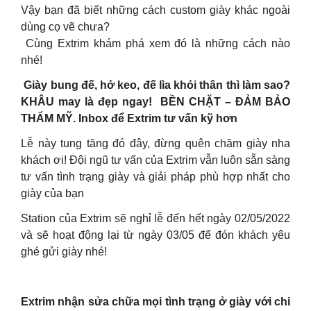
Vậy bạn đã biết những cách custom giày khác ngoài
dùng cọ vẽ chưa?
Cùng Extrim khám phá xem đó là những cách nào
nhé!
Giày bung đế, hở keo, đế lìa khỏi thân thì làm sao?
KHÂU may là đẹp ngay! BỀN CHẶT – ĐẢM BẢO
THẨM MỸ. Inbox để Extrim tư vấn kỹ hơn
Lễ này tung tăng đó đây, đừng quên chăm giày nha
khách ơi! Đội ngũ tư vấn của Extrim vẫn luôn sẵn sàng
tư vấn tình trạng giày và giải pháp phù hợp nhất cho
giày của bạn
Station của Extrim sẽ nghỉ lễ đến hết ngày 02/05/2022
và sẽ hoạt động lại từ ngày 03/05 để đón khách yêu
ghé gửi giày nhé!
Extrim nhận sửa chữa mọi tình trạng ở giày với chi