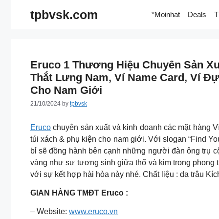
Skip
tpbvsk.com
*Moinhat
Deals
T
to
content
Eruco 1 Thương Hiệu Chuyên Sản Xuấ
Thắt Lưng Nam, Ví Name Card, Ví Đựn
Cho Nam Giới
21/10/2024
by
tpbvsk
Eruco
chuyên sản xuất và kinh doanh các mặt hàng Ví
túi xách & phụ kiện cho nam giới. Với slogan “Find
bỉ sẽ đồng hành bên cạnh những người đàn ông trụ c
vàng như sự tương sinh giữa thổ và kim trong phong
với sự kết hợp hài hòa này nhé. Chất liệu : da trâu K
GIAN HÀNG TMĐT Eruco :
– Website:
www.eruco.vn