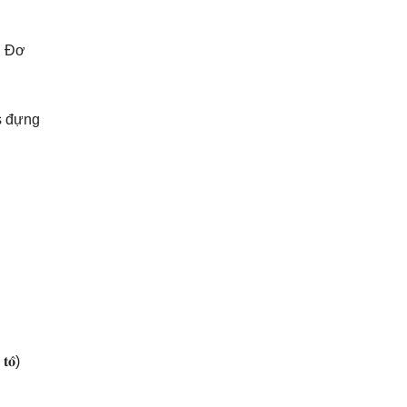
g Đơ
s đựng
 𝐭𝐨̂)