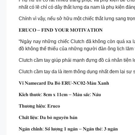
nhất có lẽ chỉ có dây thắt lưng da nam là phụ kiện đá
Chính vì vậy, nếu sở hữu một chiếc thắt lưng sang trọn
𝐄𝐑𝐔𝐂𝐎 – 𝐅𝐈𝐍𝐃 𝐘𝐎𝐔𝐑 𝐌𝐎𝐓𝐈𝐕𝐀𝐓𝐈𝐎𝐍
“Ngày nay những chiếc Clutch đã không còn quá xa lạ
đồ không thể thiếu của những người đàn ông lịch lãm 
Clutch cầm tay giúp phái mạnh đựng đồ cá nhân tiện l
Clutch cầm tay da là item thông dụng nhất đem lại sự
𝐕𝐢́ 𝐍𝐚𝐦𝐞𝐜𝐚𝐫𝐝 𝐃𝐚 𝐁𝐨̀ 𝐄𝐑𝐔-𝐍𝐂𝟎𝟐-𝐌𝐚̀𝐮 𝐗𝐚𝐧𝐡
𝐊𝐢́𝐜𝐡 𝐭𝐡𝐮̛𝐨̛́𝐜: 𝟖𝐜𝐦 𝐱 𝟏𝟏𝐜𝐦 – 𝐌𝐚̀𝐮 𝐬𝐚̆́𝐜: 𝐍𝐚̂𝐮
𝐓𝐡𝐮̛𝐨̛𝐧𝐠 𝐡𝐢𝐞̣̂𝐮: 𝐄𝐫𝐮𝐜𝐨
𝐂𝐡𝐚̂́𝐭 𝐥𝐢𝐞̣̂𝐮: 𝐃𝐚 𝐛𝐨̀ 𝐧𝐠𝐮𝐲𝐞̂𝐧 𝐛𝐚̉𝐧
𝐍𝐠𝐚̆𝐧 𝐜𝐡𝐢́𝐧𝐡: 𝐒𝐨̂́ 𝐥𝐮̛𝐨̛̣𝐧𝐠 𝟏 𝐧𝐠𝐚̆𝐧 – 𝐍𝐠𝐚̆𝐧 𝐭𝐡𝐞̉: 𝟑 𝐧𝐠𝐚̆𝐧