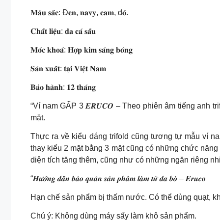
𝐌𝐚̀𝐮 𝐬𝐚̆́𝐜: Đ𝐞𝐧, 𝐧𝐚𝐯𝐲, 𝐜𝐚𝐦, đ𝐨̉.
𝐂𝐡𝐚̂́𝐭 𝐥𝐢𝐞̣̂𝐮: 𝐝𝐚 𝐜𝐚́ 𝐬𝐚̂́𝐮
𝐌𝐨́𝐜 𝐤𝐡𝐨𝐚́: 𝐇𝐨̛̣𝐩 𝐤𝐢𝐦 𝐬𝐚́𝐧𝐠 𝐛𝐨́𝐧𝐠
𝐒𝐚̉𝐧 𝐱𝐮𝐚̂́𝐭: 𝐭𝐚̣𝐢 𝐕𝐢𝐞̣̂𝐭 𝐍𝐚𝐦
𝐁𝐚̉𝐨 𝐡𝐚̀𝐧𝐡: 𝟏𝟐 𝐭𝐡𝐚́𝐧𝐠
“Ví nam GẤP 3 𝑬𝑹𝑼𝑪𝑶 – Theo phiên âm tiếng anh tr
mặt.
Thực ra về kiểu dáng trifold cũng tương tự mẫu ví na
thay kiểu 2 mặt bằng 3 mặt cũng có những chức năng
diện tích tăng thêm, cũng như có những ngăn riêng nh
“𝑯𝒖̛𝒐̛́𝒏𝒈 𝒅𝒂̂̃𝒏 𝒃𝒂̉𝒐 𝒒𝒖𝒂̉𝒏 𝒔𝒂̉𝒏 𝒑𝒉𝒂̂̉𝒎 𝒍𝒂̀𝒎 𝒕𝒖̛̀ 𝒅𝒂 𝒃𝒐̀ – 𝑬𝒓𝒖𝒄𝒐
Hạn chế sản phẩm bị thấm nước. Có thể dùng quạt, k
Chú ý: Không dùng máy sấy làm khô sản phẩm.