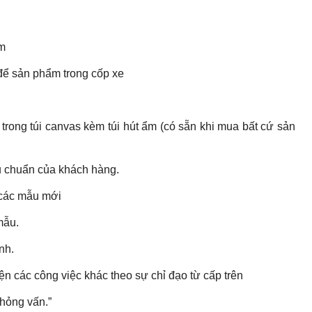
ẩm
 để sản phẩm trong cốp xe
trong túi canvas kèm túi hút ẩm (có sẵn khi mua bất cứ sản
iêu chuẩn của khách hàng.
i các mẫu mới
mẫu.
nh.
ện các công việc khác theo sự chỉ đạo từ cấp trên
phỏng vấn.”