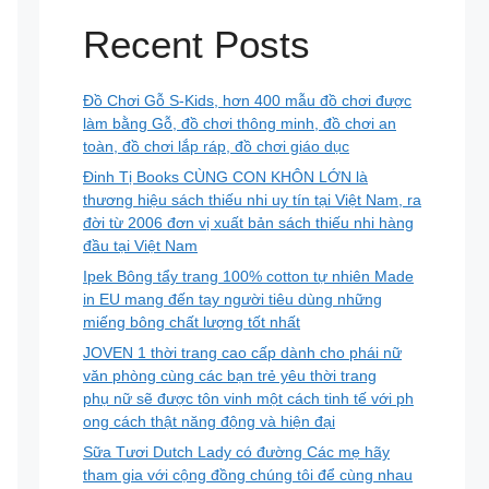
Recent Posts
Đồ Chơi Gỗ S-Kids, hơn 400 mẫu đồ chơi được
làm bằng Gỗ, đồ chơi thông minh, đồ chơi an
toàn, đồ chơi lắp ráp, đồ chơi giáo dục
Đinh Tị Books CÙNG CON KHÔN LỚN là
thương hiệu sách thiếu nhi uy tín tại Việt Nam, ra
đời từ 2006 đơn vị xuất bản sách thiếu nhi hàng
đầu tại Việt Nam
Ipek Bông tẩy trang 100% cotton tự nhiên Made
in EU mang đến tay người tiêu dùng những
miếng bông chất lượng tốt nhất
JOVEN 1 thời trang cao cấp dành cho phái nữ
văn phòng cùng các bạn trẻ yêu thời trang
phụ nữ sẽ được tôn vinh một cách tinh tế với ph
ong cách thật năng động và hiện đại
Sữa Tươi Dutch Lady có đường Các mẹ hãy
tham gia với cộng đồng chúng tôi để cùng nhau