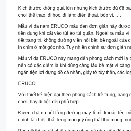
Kích thước không quá lớn nhưng kích thước đủ để bạn c
chơi thể thao, đi học, đi làm: điện thoại, bóp ví, ….
Mẫu ví da nam ERUCO màu đen đơn giản này được thiế
tiện dụng khi cất vào túi áo túi quần. Ngoài ra mẫu
tiết trang trí, không đường viền nổi bật, bề ngoài của
in chìm ở một góc nhỏ. Tuy nhiên chính sự đơn giản nà
Mẫu ví da ERUCO này mang đến phong cách mới lạ cho
nên có đặc điểm là khi dùng càng lâu bề mặt ví càng
ngăn tiện lợi đựng đồ cá nhân, giấy tờ tùy thân, các l
ERUCO
Với thiết kế hiện đại theo phong cách trẻ trung, năng
chơi, hay đi tiệc đều phù hợp.
Được chăm chút từng đường may tỉ mỉ, khoác lên mì
chính là chiếc thắt lưng mọi quý ông thật thụ mong mu
Phụ nữ thì có rất nhiều trang phục và phụ kiện để ch