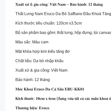
𝐗𝐮𝐚̂́𝐭 𝐱𝐮̛́ & 𝐠𝐢𝐚 𝐜𝐨̂𝐧𝐠: 𝐕𝐢𝐞̣̂𝐭 𝐍𝐚𝐦 – 𝐁𝐚̉𝐨 𝐡𝐚̀𝐧𝐡: 𝟏𝟐 𝐭𝐡𝐚́𝐧𝐠
Thắt Lưng Nam Eruco Da Bò Saffiano Đầu Khoá Tăn
Kích thước tiêu chuẩn: 120cm x3.5cm
Bộ sản phẩm bao gồm: thắt lưng, hộp đựng, túi canva
Màu sắc: Màu cam
Mặt khóa hợp kim kiểu tăng đơ
Chất liệu: Da bò nhập khẩu
Xuất xứ & gia công: Việt Nam
Bảo hành: 12 tháng
𝐌𝐨́𝐜 𝐊𝐡𝐨𝐚́ 𝐄𝐫𝐮𝐜𝐨 𝐃𝐚 𝐂𝐚́ 𝐒𝐚̂́𝐮 𝐄𝐑𝐔-𝐊𝐊𝟎𝟏
𝐊𝐢́𝐜𝐡 𝐭𝐡𝐮̛𝐨̛́𝐜: 𝟏𝟎𝐜𝐦 𝐱 𝟔𝐜𝐦 (đ𝐮̛̣𝐧𝐠 𝐯𝐮̛̀𝐚 𝐭𝐚̂́𝐭 𝐜𝐚̉ 𝐜𝐚́𝐜 𝐦𝐚̂̃𝐮 𝐤𝐡𝐨𝐚́ 𝐨̂
𝐓𝐡𝐮̛𝐨̛𝐧𝐠 𝐡𝐢𝐞̣̂𝐮: 𝐄𝐫𝐮𝐜𝐨