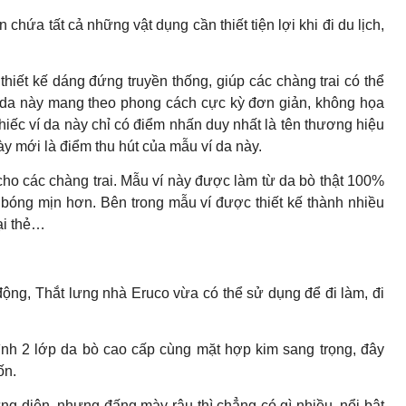
hứa tất cả những vật dụng cần thiết tiện lợi khi đi du lịch,
t kế dáng đứng truyền thống, giúp các chàng trai có thể
 ví da này mang theo phong cách cực kỳ đơn giản, không họa
 chiếc ví da này chỉ có điểm nhấn duy nhất là tên thương hiệu
y mới là điểm thu hút của mẫu ví da này.
 các chàng trai. Mẫu ví này được làm từ da bò thật 100%
 bóng mịn hơn. Bên trong mẫu ví được thiết kế thành nhiều
oại thẻ…
 động, Thắt lưng nhà Eruco vừa có thể sử dụng để đi làm, đi
nh 2 lớp da bò cao cấp cùng mặt hợp kim sang trọng, đây
ốn.
ưng diện, nhưng đấng mày râu thì chẳng có gì nhiều, nổi bật