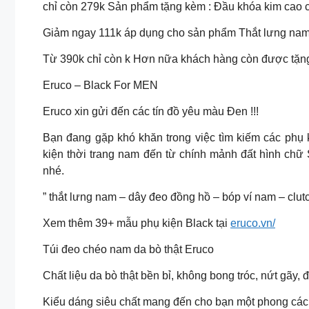
chỉ còn 279k Sản phẩm tặng kèm : Đầu khóa kim cao c
Giảm ngay 111k áp dụng cho sản phẩm Thắt lưng nam 
Từ 390k chỉ còn k Hơn nữa khách hàng còn được tặn
Eruco – Black For MEN
Eruco xin gửi đến các tín đồ yêu màu Đen !!!
Bạn đang gặp khó khăn trong việc tìm kiếm các phụ 
kiện thời trang nam đến từ chính mảnh đất hình chữ
nhé.
” thắt lưng nam – dây đeo đồng hồ – bóp ví nam – clut
Xem thêm 39+ mẫu phụ kiện Black tại
eruco.vn/
Túi đeo chéo nam da bò thật Eruco
Chất liệu da bò thật bền bỉ, không bong tróc, nứt gãy, đ
Kiểu dáng siêu chất mang đến cho bạn một phong cách 