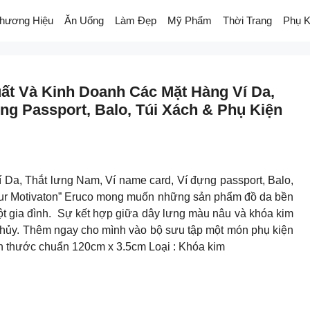
hương Hiệu
Ăn Uống
Làm Đẹp
Mỹ Phẩm
Thời Trang
Phụ K
t Và Kinh Doanh Các Mặt Hàng Ví Da,
g Passport, Balo, Túi Xách & Phụ Kiện
 Da, Thắt lưng Nam, Ví name card, Ví đựng passport, Balo,
 Your Motivaton” Eruco mong muốn những sản phẩm đồ da bền
ột gia đình. Sự kết hợp giữa dây lưng màu nâu và khóa kim
 thủy. Thêm ngay cho mình vào bộ sưu tập một món phụ kiện
ích thước chuẩn 120cm x 3.5cm Loại : Khóa kim