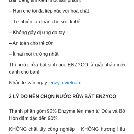
Bạn đang tìm kiếm một sản phẩm?
– Hạn chế tối đa tiếp xúc với hoá chất
– Tự nhiên, an toàn cho sức kh0ẻ
– Không gây dị ưng da tay
– An toàn cho trẻ c0n
– Ít hại môi trường nhất
Thì nước rửa bát sinh học ENZYCO là giải pháp mới
dành cho bạn!
Nhận tư vấn ngay:
enzycovietnam
3 LÝ DO NÊN CHỌN NƯỚC RỬA BÁT ENZYCO
Thành phần gồm 90% Enzyme lên men từ Dứa và Bồ
Hòn đậm đặc đến 90%
KHÔNG chất tẩy công nghiệp + KHÔNG hương liệu