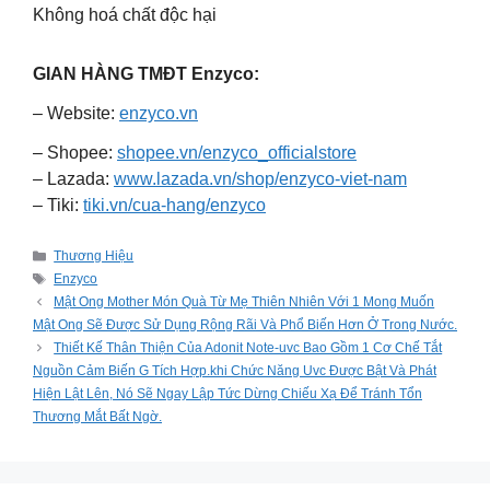
Không hoá chất độc hại
GIAN HÀNG TMĐT Enzyco:
– Website:
enzyco.vn
– Shopee:
shopee.vn/enzyco_officialstore
– Lazada:
www.lazada.vn/shop/enzyco-viet-nam
– Tiki:
tiki.vn/cua-hang/enzyco
Categories
Thương Hiệu
Tags
Enzyco
Mật Ong Mother Món Quà Từ Mẹ Thiên Nhiên Với 1 Mong Muốn
Mật Ong Sẽ Được Sử Dụng Rộng Rãi Và Phổ Biến Hơn Ở Trong Nước.
Thiết Kế Thân Thiện Của Adonit Note-uvc Bao Gồm 1 Cơ Chế Tắt
Nguồn Cảm Biến G Tích Hợp.khi Chức Năng Uvc Được Bật Và Phát
Hiện Lật Lên, Nó Sẽ Ngay Lập Tức Dừng Chiếu Xạ Để Tránh Tổn
Thương Mắt Bất Ngờ.