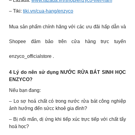
– Lazada:
www.lazada.vn/shop/enzyco-viet-nam
– Tiki:
tiki.vn/cua-hang/enzyco
Mua sản phẩm chính hãng với các ưu đãi hấp dẫn và
Shopee đảm bảo trên cửa hàng trực tuyến
enzyco_officialstore .
4 Lý do nên sử dụng NƯỚC RỬA BÁT SINH HỌC
ENZYCO?
Nếu bạn đang:
– Lo sợ hoá chất có trong nước rửa bát công nghiệp
ảnh hưởng đến sứcc khoẻ gia đình?
– Bị nổi mẩn, dị ứng khi tiếp xúc trực tiếp với chất tẩy
hoá học?