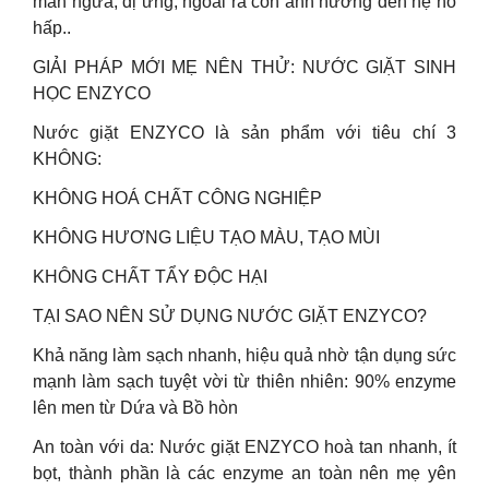
mẩn ngứa, dị ứng, ngoài ra còn ảnh hưởng đến hệ hô
hấp..
GIẢI PHÁP MỚI MẸ NÊN THỬ: NƯỚC GIẶT SINH
HỌC ENZYCO
Nước giặt ENZYCO là sản phẩm với tiêu chí 3
KHÔNG:
KHÔNG HOÁ CHẤT CÔNG NGHIỆP
KHÔNG HƯƠNG LIỆU TẠO MÀU, TẠO MÙI
KHÔNG CHẤT TẨY ĐỘC HẠI
TẠI SAO NÊN SỬ DỤNG NƯỚC GIẶT ENZYCO?
Khả năng làm sạch nhanh, hiệu quả nhờ tận dụng sức
mạnh làm sạch tuyệt vời từ thiên nhiên: 90% enzyme
lên men từ Dứa và Bồ hòn
An toàn với da: Nước giặt ENZYCO hoà tan nhanh, ít
bọt, thành phần là các enzyme an toàn nên mẹ yên