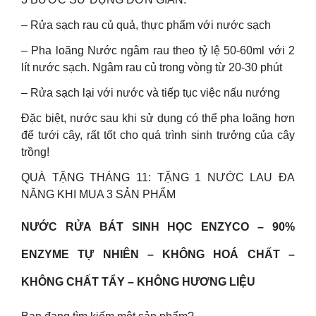
– Rửa sạch rau củ quả, thực phẩm với nước sạch
– Pha loãng Nước ngâm rau theo tỷ lệ 50-60ml với 2
lít nước sạch. Ngâm rau củ trong vòng từ 20-30 phút
– Rửa sạch lại với nước và tiếp tục việc nấu nướng
Đặc biệt, nước sau khi sử dụng có thể pha loãng hơn
để tưới cây, rất tốt cho quá trình sinh trưởng của cây
trồng!
QUÀ TẶNG THÁNG 11: TẶNG 1 NƯỚC LAU ĐA
NĂNG KHI MUA 3 SẢN PHẨM
NƯỚC RỬA BÁT SINH HỌC ENZYCO – 90%
ENZYME TỰ NHIÊN – KHÔNG HOÁ CHẤT –
KHÔNG CHẤT TẨY – KHÔNG HƯƠNG LIỆU