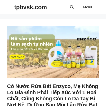
Skip
tpbvsk.com
to
Menu
content
Có Nước Rửa Bát Enzyco, Mẹ Không
Lo Gia Đình Phải Tiếp Xúc Với 1 Hoá
Chất, Cũng Không Còn Lo Da Tay Bị
Nứt Nẻ, Dị Ứng Sau Mỗi Lần Rửa Bát