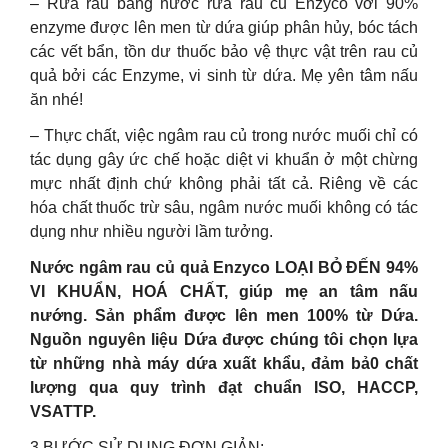
– Rửa rau bằng nước rửa rau củ Enzyco với 90%
enzyme được lên men từ dứa giúp phân hủy, bóc tách
các vết bẩn, tồn dư thuốc bảo vệ thực vật trên rau củ
quả bởi các Enzyme, vi sinh từ dứa. Mẹ yên tâm nấu
ăn nhé!
– Thực chất, việc ngâm rau củ trong nước muối chỉ có
tác dụng gây ức chế hoặc diệt vi khuẩn ở một chừng
mực nhất định chứ không phải tất cả. Riêng về các
hóa chất thuốc trừ sâu, ngâm nước muối không có tác
dụng như nhiều người lầm tưởng.
Nước ngâm rau củ quả Enzyco LOẠI BỎ ĐẾN 94%
VI KHUẨN, HOÁ CHẤT, giúp mẹ an tâm nấu
nướng. Sản phẩm được lên men 100% từ Dứa.
Nguồn nguyên liệu Dứa được chúng tôi chọn lựa
từ những nhà máy dứa xuất khẩu, đảm bả0 chất
lượng qua quy trình đạt chuẩn ISO, HACCP,
VSATTP.
3 BƯỚC SỬ DỤNG ĐƠN GIẢN: