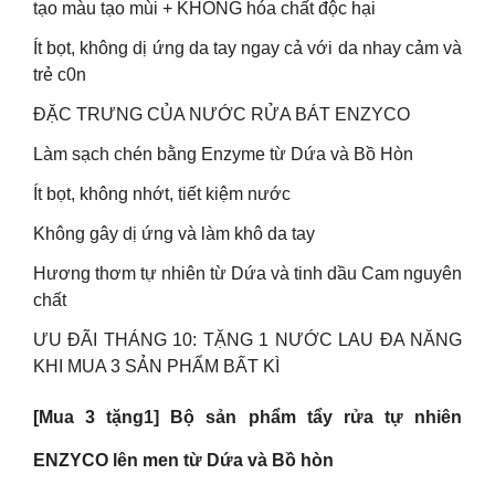
tạo màu tạo mùi + KHÔNG hóa chất độc hại
Ít bọt, không dị ứng da tay ngay cả với da nhay cảm và
trẻ c0n
ĐẶC TRƯNG CỦA NƯỚC RỬA BÁT ENZYCO
Làm sạch chén bằng Enzyme từ Dứa và Bồ Hòn
Ít bọt, không nhớt, tiết kiệm nước
Không gây dị ứng và làm khô da tay
Hương thơm tự nhiên từ Dứa và tinh dầu Cam nguyên
chất
ƯU ĐÃI THÁNG 10: TẶNG 1 NƯỚC LAU ĐA NĂNG
KHI MUA 3 SẢN PHẨM BẤT KÌ
[Mua 3 tặng1] Bộ sản phẩm tẩy rửa tự nhiên
ENZYCO lên men từ Dứa và Bồ hòn