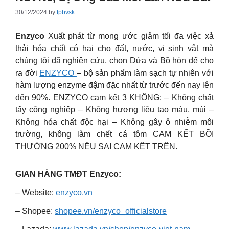
30/12/2024
by
tpbvsk
Enzyco
Xuất phát từ mong ước giảm tối đa việc xả
thải hóa chất có hại cho đất, nước, vi sinh vật mà
chúng tôi đã nghiên cứu, chọn Dứa và Bồ hòn để cho
ra đời
ENZYCO
– bộ sản phẩm làm sạch tự nhiên với
hàm lượng enzyme đậm đặc nhất từ trước đến nay lên
đến 90%. ENZYCO cam kết 3 KHÔNG: – Không chất
tẩy công nghiệp – Không hương liệu tạo màu, mùi –
Không hóa chất độc hại – Không gây ô nhiễm môi
trường, không làm chết cá tôm CAM KẾT BỒI
THƯỜNG 200% NẾU SAI CAM KẾT TRÊN.
GIAN HÀNG TMĐT Enzyco:
– Website:
enzyco.vn
– Shopee:
shopee.vn/enzyco_officialstore