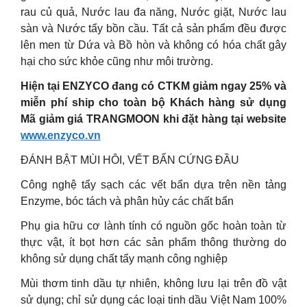
rau củ quả, Nước lau đa năng, Nước giặt, Nước lau
sàn và Nước tẩy bồn cầu. Tất cả sản phẩm đều được
lên men từ Dứa và Bồ hòn và không có hóa chất gây
hại cho sức khỏe cũng như môi trường.
Hiện tại ENZYCO đang có CTKM giảm ngay 25% và
miễn phí ship cho toàn bộ Khách hàng sử dụng
Mã giảm giá TRANGMOON khi đặt hàng tại website
www.enzyco.vn
ĐÁNH BẬT MÙI HÔI, VẾT BẨN CỨNG ĐẦU
Công nghệ tẩy sạch các vết bẩn dựa trên nền tảng
Enzyme, bóc tách và phân hủy các chất bẩn
Phụ gia hữu cơ lành tính có nguồn gốc hoàn toàn từ
thực vật, ít bọt hơn các sản phẩm thông thường do
không sử dụng chất tẩy mạnh công nghiệp
Mùi thơm tinh dầu tự nhiên, không lưu lại trên đồ vật
sử dụng; chỉ sử dụng các loại tinh dầu Việt Nam 100%