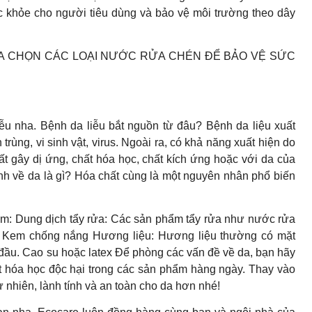
ức khỏe cho người tiêu dùng và bảo vệ môi trường theo dây
ỰA CHỌN CÁC LOẠI NƯỚC RỬA CHÉN ĐỂ BẢO VỆ SỨC
ễu nha. Bệnh da liễu bắt nguồn từ đâu? Bệnh da liệu xuất
rùng, vi sinh vật, virus. Ngoài ra, có khả năng xuất hiện do
hất gây dị ứng, chất hóa học, chất kích ứng hoặc với da của
 về da là gì? Hóa chất cùng là một nguyên nhân phổ biến
ồm: Dung dịch tẩy rửa: Các sản phẩm tẩy rửa như nước rửa
 Kem chống nắng Hương liệu: Hương liệu thường có mặt
đầu. Cao su hoặc latex Để phòng các vấn đề về da, bạn hãy
hất hóa học độc hại trong các sản phẩm hàng ngày. Thay vào
nhiên, lành tính và an toàn cho da hơn nhé!