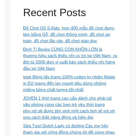
Recent Posts
Đồ Chơi Gỗ S-Kids, hơn 400 mẫu đồ chơi được
làm bằng Gỗ, đồ chơi thông minh, đồ chơi an
toàn, đồ chơi lắp ráp, đồ chơi giáo dục
Đinh Tị Books CÙNG CON KHÔN LỚN là
thương hiệu sách thiếu nhi uy tín tại Việt Nam, ra
đời từ 2006 đơn vị xuất bản sách thiếu nhi hàng
đầu tại Việt Nam
Ipek Bông tẩy trang 100% cotton tự nhiên Made
in EU mang đến tay người tiêu dùng những
miếng bông chất lượng tốt nhất
JOVEN 1 thời trang cao cấp dành cho phái nữ
văn phòng cùng các bạn trẻ yêu thời trang
phụ nữ sẽ được tôn vinh một cách tinh tế với ph
ong cách thật năng động và hiện đại
Sữa Tươi Dutch Lady có đường Các mẹ hãy
tham gia với cộng đồng chúng tôi để cùng nhau