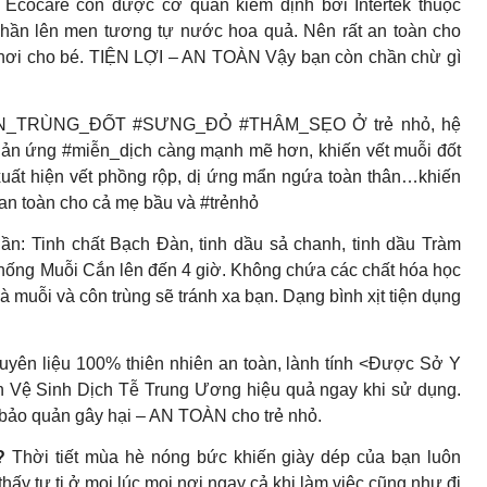
Ecocare còn được cơ quan kiểm định bởi Intertek thuộc
ần lên men tương tự nước hoa quả. Nên rất an toàn cho
chơi cho bé. TIỆN LỢI – AN TOÀN Vậy bạn còn chần chừ gì
N_TRÙNG_ĐỐT #SƯNG_ĐỎ #THÂM_SẸO Ở trẻ nhỏ, hệ
phản ứng #miễn_dịch càng mạnh mẽ hơn, khiến vết muỗi đốt
xuất hiện vết phồng rộp, dị ứng mẩn ngứa toàn thân…khiến
 an toàn cho cả mẹ bầu và #trẻnhỏ
inh chất Bạch Đàn, tinh dầu sả chanh, tinh dầu Tràm
 Chống Muỗi Cắn lên đến 4 giờ. Không chứa các chất hóa học
là muỗi và côn trùng sẽ tránh xa bạn. Dạng bình xịt tiện dụng
yên liệu 100% thiên nhiên an toàn, lành tính <Được Sở Y
 Vệ Sinh Dịch Tễ Trung Ương hiệu quả ngay khi sử dụng.
 bảo quản gây hại – AN TOÀN cho trẻ nhỏ.
𝗔?
Thời tiết mùa hè nóng bức khiến giày dép của bạn luôn
thấy tự ti ở mọi lúc mọi nơi ngay cả khi làm việc cũng như đi