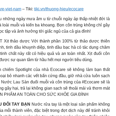
re-viet-nam
– Tiki:
tiki.vn/thuong-hieu/ecocare
 những ngày mưa âm u từ chuỗi ngày áp thấp nhiệt đới là
là loài muỗi và kiến ba khoang. Bọn côn trùng không chỉ gây
ọc tập và ảnh hưởng tới giấc ngủ của cả gia đình!
 thảo dược Với thành phần 100% từ thảo dược thiên
nh, tinh dầu khuynh diệp, tinh dầu bạc hà có tác dụng chăm
inh chất này rất có hiệu quả và an toàn nhất. Xịt đuổi côn
à được sự quan tâm từ hầu hết mọi người tiêu dùng.
chiếm Spotlight của nhà Ecocare sẽ không làm bạn thất
 loại bỏ nhanh các vết bẩn cứng đầu, giữ nhà cửa luôn sạch
– Nước Lau Sàn đuổi muỗi và côn trùng của #Ecocare sẽ là
g gây hại, trả lại không gian sạch sẽ thoải mái và thơm mát
N PHẨM AN TOÀN CHO SỨC KHỎE GIA ĐÌNH
 ĐÔI TAY BẠN
Nước rửa tay là một loại sản phẩm không
a mỗi thành viên, đặc biệt trong đợt dịch này để tránh khỏi