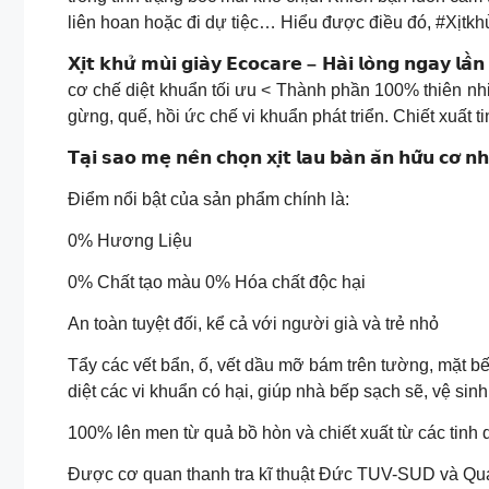
liên hoan hoặc đi dự tiệc… Hiểu được điều đó, #Xịtkh
𝗫𝗶̣𝘁 𝗸𝗵𝘂̛̉ 𝗺𝘂̀𝗶 𝗴𝗶𝗮̀𝘆 𝗘𝗰𝗼𝗰𝗮𝗿𝗲 – 𝗛𝗮̀𝗶 𝗹𝗼̀𝗻𝗴 𝗻𝗴𝗮𝘆 𝗹𝗮̂̀𝗻
cơ chế diệt khuẩn tối ưu < Thành phần 100% thiên nhi
gừng, quế, hồi ức chế vi khuẩn phát triển. Chiết xuấ
𝗧𝗮̣𝗶 𝘀𝗮𝗼 𝗺𝗲̣ 𝗻𝗲̂𝗻 𝗰𝗵𝗼̣𝗻 𝘅𝗶̣𝘁 𝗹𝗮𝘂 𝗯𝗮̀𝗻 𝗮̆𝗻 𝗵𝘂̛̃𝘂 𝗰𝗼̛ 
Điểm nổi bật của sản phẩm chính là:
0% Hương Liệu
0% Chất tạo màu 0% Hóa chất độc hại
An toàn tuyệt đối, kể cả với người già và trẻ nhỏ
Tẩy các vết bẩn, ố, vết dầu mỡ bám trên tường, mặt b
diệt các vi khuẩn có hại, giúp nhà bếp sạch sẽ, vệ sinh
100% lên men từ quả bồ hòn và chiết xuất từ các tinh 
Được cơ quan thanh tra kĩ thuật Đức TUV-SUD và Qua