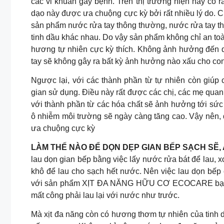
các vi khuẩn gây bệnh. Trên thị trường hiện nay có r
dạo này được ưa chuộng cực kỳ bởi rất nhiều lý do. 
sản phẩm nước rửa tay thông thường, nước rửa tay thi
tinh dầu khác nhau. Do vậy sản phẩm không chỉ an to
hương tự nhiên cực kỳ thích. Không ảnh hưởng đến da 
tay sẽ không gây ra bất kỳ ảnh hưởng nào xấu cho co
Ngược lại, với các thành phần từ tự nhiên còn giúp
gian sử dụng. Điều này rất được các chị, các mẹ qua
với thành phần từ các hóa chất sẽ ảnh hưởng tới sức
ô nhiễm môi trường sẽ ngày càng tăng cao. Vậy nên, 
ưa chuộng cực kỳ
LÀM THẾ NÀO ĐỂ DỌN DẸP GIAN BẾP SẠCH SẼ,
lau dọn gian bếp bằng việc lấy nước rửa bát để lau, x
khô để lau cho sạch hết nước. Nên việc lau dọn bếp 
với sản phẩm XỊT ĐA NĂNG HỮU CƠ ECOCARE bạn chỉ 
mất công phải lau lại với nước như trước.
Mà xịt đa năng còn có hương thơm tự nhiên của tin