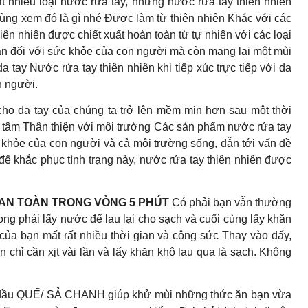
ất nhiều loại nước rửa tay, nhưng nước rửa tay thiên nhiên
Cùng xem đó là gì nhé Được làm từ thiên nhiên Khác với các
ên nhiên được chiết xuất hoàn toàn từ tự nhiên với các loại
àn đối với sức khỏe của con người mà còn mang lại một mùi
tay Nước rửa tay thiên nhiên khi tiếp xúc trực tiếp với da
n người
.
 cho da tay của chúng ta trở lên mềm mịn hơn sau một thời
n tâm Thân thiện với môi trường Các sản phẩm nước rửa tay
 khỏe của con người và cả môi trường sống, dẫn tới vấn đề
để khắc phục tình trạng này, nước rửa tay thiên nhiên được
 AN TOÀN TRONG VÒNG 5 PHÚT
Có phải bạn vẫn thường
ong phải lấy nước để lau lại cho sạch và cuối cùng lấy khăn
của bạn mất rất nhiều thời gian và công sức Thay vào đấy,
cần xịt vài lần và lấy khăn khô lau qua là sạch. Không
h dầu QUẾ/ SẢ CHANH giúp khử mùi những thức ăn bạn vừa