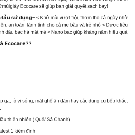
ửmùigiày Ecocare sẽ giúp bạn giải quyết sạch bay!
 đ𝗮̂̀𝘂 𝘀𝘂̛̉ 𝗱𝘂̣𝗻𝗴~
< Khử mùi vượt trội, thơm tho cả ngày nhờ
ên, an toàn, lành tính cho cả mẹ bầu và trẻ nhỏ < Dược liệu
t tinh dầu bạc hà mát mẻ < Nano bạc giúp kháng nấm hiệu quả
𝗵𝗮̀ 𝗘𝗰𝗼𝗰𝗮𝗿𝗲??
ếp ga, lò vi sóng, mặt ghế ăn dặm hay các dụng cụ bếp khác,
.
dầu thiên nhiên ( Quế/ Sả Chanh)
test 1 kiểm định