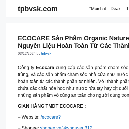
Skip
tpbvsk.com
*Moinhat
Deals
T
to
content
ECOCARE Sản Phẩm Organic Nature
Nguyên Liệu Hoàn Toàn Từ Các Thàn
03/12/2024
by
tpbvsk
Công ty
Ecocare
cung cấp các sản phẩm chăm sóc c
trùng, và các sản phẩm chăm sóc nhà cửa như nước
hoàn toàn từ các thành phần tự nhiên.
Với thành phần
chứa các chất hóa học như nước rửa tay hay xịt đuổi c
những sản phẩm vô cùng an toàn cho người dùng tron
GIAN HÀNG TMĐT ECOCARE :
– Website:
/ecocare?
– Shopee:
shopee.vn/skynguyen312