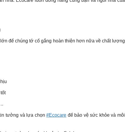
 bạn nha. Ecocare luôn đồng hàng cùng bạn và ngôi nhà của
g
o lớn để chúng tớ cố gắng hoàn thiện hơn nữa về chất lượng
chịu
tốt
,…
tin tưởng và lựa chọn
#Ecocare
để bảo vệ sức khỏe và môi