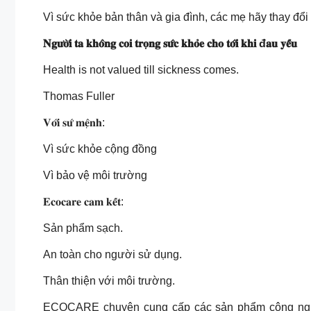
Vì sức khỏe bản thân và gia đình, các mẹ hãy thay đổi
𝐍𝐠𝐮̛𝐨̛̀𝐢 𝐭𝐚 𝐤𝐡𝐨̂𝐧𝐠 𝐜𝐨𝐢 𝐭𝐫𝐨̣𝐧𝐠 𝐬𝐮̛́𝐜 𝐤𝐡𝐨̉𝐞 𝐜𝐡𝐨 𝐭𝐨̛́𝐢 𝐤𝐡𝐢 đ𝐚𝐮 𝐲𝐞̂́𝐮
Health is not valued till sickness comes.
Thomas Fuller
𝐕𝐨̛́𝐢 𝐬𝐮̛́ 𝐦𝐞̣̂𝐧𝐡:
Vì sức khỏe cộng đồng
Vì bảo vệ môi trường
𝐄𝐜𝐨𝐜𝐚𝐫𝐞 𝐜𝐚𝐦 𝐤𝐞̂́𝐭:
Sản phẩm sạch.
An toàn cho người sử dụng.
Thân thiện với môi trường.
ECOCARE chuyên cung cấp các sản phẩm công nghệ 