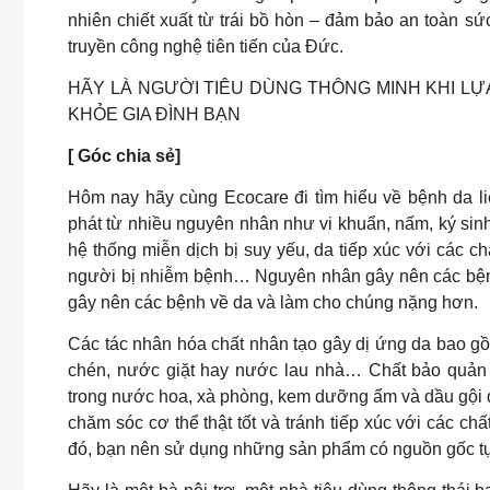
nhiên chiết xuất từ trái bồ hòn – đảm bảo an toàn s
truyền công nghệ tiên tiến của Đức.
HÃY LÀ NGƯỜI TIÊU DÙNG THÔNG MINH KHI L
KHỎE GIA ĐÌNH BẠN
[ Góc chia sẻ]
Hôm nay hãy cùng Ecocare đi tìm hiểu về bệnh da li
phát từ nhiều nguyên nhân như vi khuẩn, nấm, ký sinh t
hệ thống miễn dịch bị suy yếu, da tiếp xúc với các c
người bị nhiễm bệnh… Nguyên nhân gây nên các bệnh
gây nên các bệnh về da và làm cho chúng nặng hơn.
Các tác nhân hóa chất nhân tạo gây dị ứng da bao g
chén, nước giặt hay nước lau nhà… Chất bảo quản
trong nước hoa, xà phòng, kem dưỡng ẩm và dầu gội 
chăm sóc cơ thể thật tốt và tránh tiếp xúc với các c
đó, bạn nên sử dụng những sản phẩm có nguồn gốc tự 