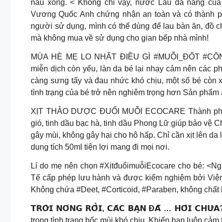
nấu xong. < Không chỉ vậy, nước Lau đa năng của 
Vương Quốc Anh chứng nhận an toàn và có thành ph
người sử dụng, mình có thể dùng để lau bàn ăn, đồ 
mà không mua về sử dụng cho gian bếp nhà mình!
MÙA HÈ MẸ LO NHẤT ĐIỀU GÌ #MUỖI_ĐỐT #CÔ
miễn dịch còn yếu, làn da bé lại nhạy cảm nên các 
càng sưng tấy và đau nhức khó chịu, một số bé còn 
tình trạng của bé trở nên nghiêm trọng hơn Sản phẩm
XỊT THẢO DƯỢC ĐUỔI MUỖI ECOCARE Thành phần: T
gió, tinh dầu bạc hà, tinh dầu Phong Lữ giúp bảo vệ
gây mùi, không gây hại cho hô hấp. Chỉ cần xịt lên da 
dung tích 50ml tiện lợi mang đi mọi nơi.
Lí do mẹ nên chọn #XịtđuổimuỗiEcocare cho bé: <Ngu
Tế cấp phép lưu hành và được kiểm nghiệm bởi Viện
Không chứa #Deet, #Corticoid, #Paraben, không chất
𝗧𝗥𝗢̛̀𝗜 𝗡𝗢́𝗡𝗚 𝗥𝗢̂̀𝗜, 𝗖𝗔́𝗖 𝗕𝗔̣𝗡 Đ𝗔̃ … 𝗛𝗢̂𝗜 𝗖𝗛𝗨̛
trong tình trạng bốc mùi khó chịu. Khiến bạn luôn cảm 