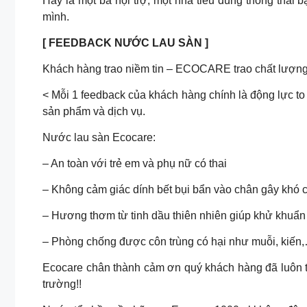
Hãy là một bà nội trợ, một nhà tiêu dùng thông thái
mình.
[ FEEDBACK NƯỚC LAU SÀN ]
Khách hàng trao niềm tin – ECOCARE trao chất lượn
< Mỗi 1 feedback của khách hàng chính là động lực t
sản phẩm và dịch vụ.
Nước lau sàn Ecocare:
– An toàn với trẻ em và phụ nữ có thai
– Không cảm giác dính bết bụi bẩn vào chân gây khó 
– Hương thơm từ tinh dầu thiên nhiên giúp khử khuẩn 
– Phòng chống được côn trùng có hại như muỗi, kiến
Ecocare chân thành cảm ơn quý khách hàng đã luôn 
trường!!