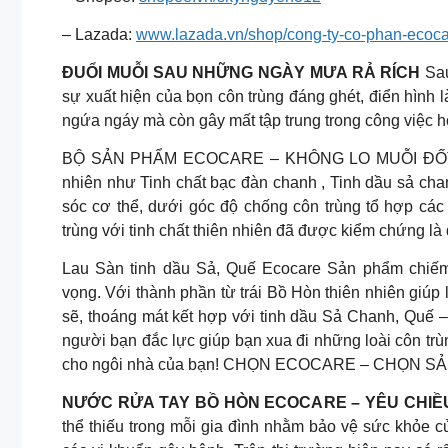
– Lazada:
www.lazada.vn/shop/cong-ty-co-phan-ecoca
ĐUỔI MUỖI SAU NHỮNG NGÀY MƯA RẢ RÍCH
Sau
sự xuất hiện của bọn côn trùng đáng ghét, điển hình 
ngứa ngáy mà còn gây mất tập trung trong công việc h
BỘ SẢN PHẨM ECOCARE – KHÔNG LO MUỖI ĐỐT Xịt
nhiên như Tinh chất bạc đàn chanh , Tinh dầu sả cha
sóc cơ thể, dưới góc độ chống côn trùng tổ hợp các t
trùng với tinh chất thiên nhiên đã được kiểm chứng l
Lau Sàn tinh dầu Sả, Quế Ecocare Sản phẩm chiếm 
vọng. Với thành phần từ trái Bồ Hòn thiên nhiên giúp
sẽ, thoáng mát kết hợp với tinh dầu Sả Chanh, Quế 
người bạn đắc lực giúp bạn xua đi những loài côn trùn
cho ngôi nhà của bạn! CHỌN ECOCARE – CHỌN SẢ
NƯỚC RỬA TAY BỒ HÒN ECOCARE – YÊU CHIỀU
thể thiếu trong mỗi gia đình nhằm bảo vệ sức khỏe củ