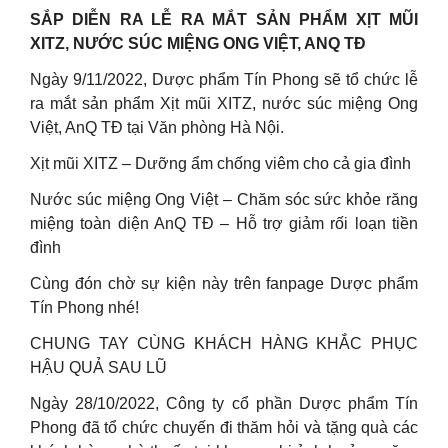
SẮP DIỄN RA LỄ RA MẮT SẢN PHẨM XỊT MŨI
XITZ, NƯỚC SÚC MIỆNG ONG VIỆT, ANQ TĐ
Ngày 9/11/2022, Dược phẩm Tín Phong sẽ tổ chức lễ
ra mắt sản phẩm Xịt mũi XITZ, nước súc miệng Ong
Việt, AnQ TĐ tại Văn phòng Hà Nội.
Xịt mũi XITZ – Dưỡng ẩm chống viêm cho cả gia đình
Nước súc miệng Ong Việt – Chăm sóc sức khỏe răng
miệng toàn diện AnQ TĐ – Hỗ trợ giảm rối loạn tiền
đình
Cùng đón chờ sự kiện này trên fanpage Dược phẩm
Tín Phong nhé!
CHUNG TAY CÙNG KHÁCH HÀNG KHẮC PHỤC
HẬU QUẢ SAU LŨ
Ngày 28/10/2022, Công ty cổ phần Dược phẩm Tín
Phong đã tổ chức chuyến đi thăm hỏi và tặng quà các