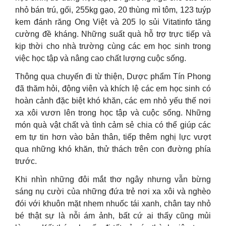
nhỏ bán trú, gối, 255kg gạo, 20 thùng mì tôm, 123 tuýp
kem đánh răng Ong Việt và 205 lọ sủi Vitatinfo tăng
cường đề kháng. Những suất quà hỗ trợ trực tiếp và
kịp thời cho nhà trường cùng các em học sinh trong
việc học tập và nâng cao chất lượng cuộc sống.
Thông qua chuyến đi từ thiện, Dược phẩm Tín Phong
đã thăm hỏi, động viên và khích lệ các em học sinh có
hoàn cảnh đặc biệt khó khăn, các em nhỏ yếu thế nơi
xa xôi vươn lên trong học tập và cuộc sống. Những
món quà vật chất và tình cảm sẻ chia có thể giúp các
em tự tin hơn vào bản thân, tiếp thêm nghị lực vượt
qua những khó khăn, thử thách trên con đường phía
trước.
Khi nhìn những đôi mắt thơ ngây nhưng vẫn bừng
sáng nụ cười của những đứa trẻ nơi xa xôi và nghèo
đói với khuôn mặt nhem nhuốc tái xanh, chân tay nhỏ
bé thật sự là nỗi ám ảnh, bất cứ ai thấy cũng mủi