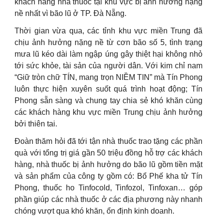
khách hàng nhà thuốc tại khu vực bị ảnh hưởng nặng
nề nhất vì bão lũ ở TP. Đà Nẵng.
Thời gian vừa qua, các tỉnh khu vực miền Trung đã
chịu ảnh hưởng nặng nề từ cơn bão số 5, tình trạng
mưa lũ kéo dài làm ngập úng gây thiệt hại không nhỏ
tới sức khỏe, tài sản của người dân. Với kim chỉ nam
“Giữ tròn chữ TÍN, mang trọn NIỀM TIN” mà Tín Phong
luôn thực hiện xuyên suốt quá trình hoạt động; Tín
Phong sẵn sàng và chung tay chia sẻ khó khăn cùng
các khách hàng khu vực miền Trung chịu ảnh hưởng
bởi thiên tai.
Đoàn thăm hỏi đã tới tận nhà thuốc trao tặng các phần
quà với tổng trị giá gần 50 triệu đồng hỗ trợ các khách
hàng, nhà thuốc bị ảnh hưởng do bão lũ gồm tiền mặt
và sản phẩm của công ty gồm có: Bổ Phế kha tử Tín
Phong, thuốc ho Tinfocold, Tinfozol, Tinfoxan… góp
phần giúp các nhà thuốc ở các địa phương này nhanh
chóng vượt qua khó khăn, ổn định kinh doanh.