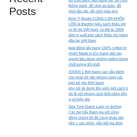
đồ chơi được làm bằng Gỗ, đồ chơi
thông minh, đồ chơi an toàn, đồ
Posts
chơi lắp ráp, đồ chơi giáo dục
Đinh Tị Books CÙNG CON KHÔN
LỚN là thương hiệu sách thiếu nhi
uy tín tại Việt Nam, ra đời từ 2006
đơn vị xuất bản sách thiếu nhi hàng
đầu tại Việt Nam
Ipek Bông tẩy trang 100% cotton tự
nhiên Made in EU mang đến tay
người tiêu dùng những miếng bông
chất lượng tốt nhất
JOVEN 1 thời trang cao cấp dành
cho phái nữ văn phòng cùng các
bạn trẻ yêu thời trang
phụ nữ sẽ được tôn vinh một cách ti
nh tế với phong cách thật năng độn
g và hiện đại
Sữa Tươi Dutch Lady có đường
Các mẹ hãy tham gia với cộng
đồng chúng tôi để cùng nhau xây
nền 1 sức khỏe, gắn kết gia đình