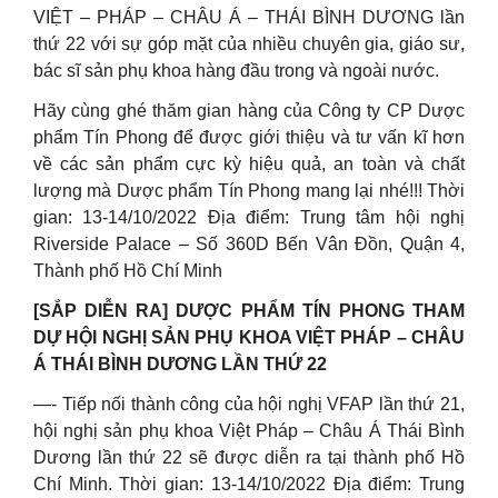
VIỆT – PHÁP – CHÂU Á – THÁI BÌNH DƯƠNG lần
thứ 22 với sự góp mặt của nhiều chuyên gia, giáo sư,
bác sĩ sản phụ khoa hàng đầu trong và ngoài nước.
Hãy cùng ghé thăm gian hàng của Công ty CP Dược
phẩm Tín Phong để được giới thiệu và tư vấn kĩ hơn
về các sản phẩm cực kỳ hiệu quả, an toàn và chất
lượng mà Dược phẩm Tín Phong mang lại nhé!!! Thời
gian: 13-14/10/2022 Địa điểm: Trung tâm hội nghị
Riverside Palace – Số 360D Bến Vân Đồn, Quận 4,
Thành phố Hồ Chí Minh
[SẮP DIỄN RA] DƯỢC PHẨM TÍN PHONG THAM
DỰ HỘI NGHỊ SẢN PHỤ KHOA VIỆT PHÁP – CHÂU
Á THÁI BÌNH DƯƠNG LẦN THỨ 22
—- Tiếp nối thành công của hội nghị VFAP lần thứ 21,
hội nghị sản phụ khoa Việt Pháp – Châu Á Thái Bình
Dương lần thứ 22 sẽ được diễn ra tại thành phố Hồ
Chí Minh. Thời gian: 13-14/10/2022 Địa điểm: Trung