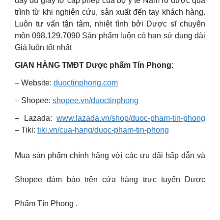
đầy đủ giấy tờ cấp phép của bộ y tế Nắm rõ được quá
trình từ khi nghiên cứu, sản xuất đến tay khách hàng.
Luôn tư vấn tận tâm, nhiệt tình bởi Dược sĩ chuyên
môn 098.129.7090 Sản phẩm luôn có hạn sử dụng dài
Giá luôn tốt nhất
GIAN HÀNG TMĐT Dược phẩm Tín Phong:
– Website:
duoctinphong.com
– Shopee:
shopee.vn/duoctinphong
– Lazada:
www.lazada.vn/shop/duoc-pham-tin-phong
– Tiki:
tiki.vn/cua-hang/duoc-pham-tin-phong
Mua sản phẩm chính hãng với các ưu đãi hấp dẫn và
Shopee đảm bảo trên cửa hàng trực tuyến Dược
Phẩm Tín Phong .