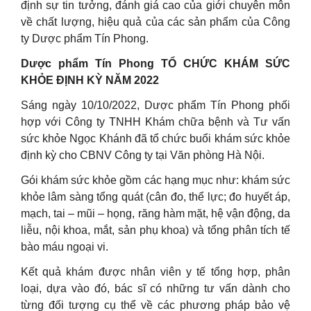
định sự tin tưởng, đánh giá cao của giới chuyên môn
về chất lượng, hiệu quả của các sản phẩm của Công
ty Dược phẩm Tín Phong.
Dược phẩm Tín Phong TỔ CHỨC KHÁM SỨC
KHỎE ĐỊNH KỲ NĂM 2022
Sáng ngày 10/10/2022, Dược phẩm Tín Phong phối
hợp với Công ty TNHH Khám chữa bệnh và Tư vấn
sức khỏe Ngọc Khánh đã tổ chức buổi khám sức khỏe
định kỳ cho CBNV Công ty tại Văn phòng Hà Nội.
Gói khám sức khỏe gồm các hạng mục như: khám sức
khỏe lâm sàng tổng quát (cân đo, thể lực; đo huyết áp,
mạch, tai – mũi – họng, răng hàm mặt, hệ vận động, da
liễu, nội khoa, mắt, sản phụ khoa) và tổng phân tích tế
bào máu ngoại vi.
Kết quả khám được nhân viên y tế tổng hợp, phân
loại, dựa vào đó, bác sĩ có những tư vấn dành cho
từng đối tượng cụ thể về các phương pháp bảo vệ