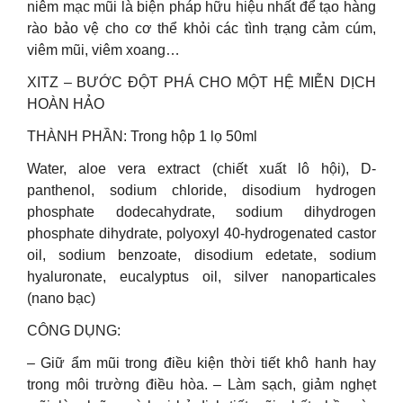
niêm mạc mũi là biện pháp hữu hiệu nhất để tạo hàng
rào bảo vệ cho cơ thể khỏi các tình trạng cảm cúm,
viêm mũi, viêm xoang…
XITZ – BƯỚC ĐỘT PHÁ CHO MỘT HỆ MIỄN DỊCH
HOÀN HẢO
THÀNH PHẦN: Trong hộp 1 lọ 50ml
Water, aloe vera extract (chiết xuất lô hội), D-
panthenol, sodium chloride, disodium hydrogen
phosphate dodecahydrate, sodium dihydrogen
phosphate dihydrate, polyoxyl 40-hydrogenated castor
oil, sodium benzoate, disodium edetate, sodium
hyaluronate, eucalyptus oil, silver nanoparticales
(nano bạc)
CÔNG DỤNG:
– Giữ ẩm mũi trong điều kiện thời tiết khô hanh hay
trong môi trường điều hòa. – Làm sạch, giảm nghẹt