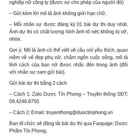
nghiệp nữ công ty (được sự cho phép của người đó)
– Gửi kèm lời mô tả ảnh không giới hạn chữ.
– Mỗi nhân sự được đăng ký 01 bài dự thi duy nhất.
Ảnh dự thi có chất lượng hình ảnh rõ nét; không bị vỡ,
nhòe.
Gợi ý: Mô tả ảnh có thể viết về câu nói yêu thích, quan
niệm về vẻ đẹp phụ nữ, châm ngôn cuộc sống, mô tả
tính cách của bạn nữ được nhắc đến trong ảnh (đối
với nhân sự nam gửi bài).
Gửi bài dự thi bằng 2 cách
– Cách 1: Zalo Dược Tín Phong – Truyền thông SĐT:
09.4246.8750
– Cách 2: Email:
truyenthong@duoctinphong.vn
Ban tổ chức sẽ đăng tải bài dự thi qua Fanpage: Dược
Phẩm Tín Phong.