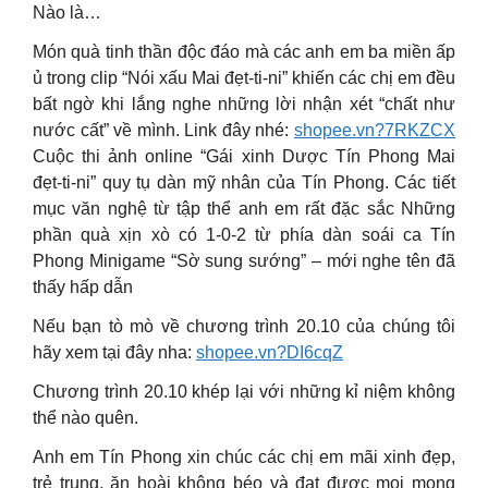
Nào là…
Món quà tinh thần độc đáo mà các anh em ba miền ấp
ủ trong clip “Nói xấu Mai đẹt-ti-ni” khiến các chị em đều
bất ngờ khi lắng nghe những lời nhận xét “chất như
nước cất” về mình. Link đây nhé:
shopee.vn?7RKZCX
Cuộc thi ảnh online “Gái xinh Dược Tín Phong Mai
đẹt-ti-ni” quy tụ dàn mỹ nhân của Tín Phong. Các tiết
mục văn nghệ từ tập thể anh em rất đặc sắc Những
phần quà xịn xò có 1-0-2 từ phía dàn soái ca Tín
Phong Minigame “Sờ sung sướng” – mới nghe tên đã
thấy hấp dẫn
Nếu bạn tò mò về chương trình 20.10 của chúng tôi
hãy xem tại đây nha:
shopee.vn?DI6cqZ
Chương trình 20.10 khép lại với những kỉ niệm không
thể nào quên.
Anh em Tín Phong xin chúc các chị em mãi xinh đẹp,
trẻ trung, ăn hoài không béo và đạt được mọi mong