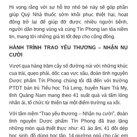
Hi vọng rằng với sự hỗ trợ nhỏ bé này sẽ góp phần
giúp Quý Nhà thuốc sớm khôi phục thiệt hại, hoạt
động trở lại để giúp đỡ được nhiều người bệnh,
người dân trong vùng và cùng Tín Phong lan tỏa niềm
tin, mang tới những giá trị tốt đẹp cho cộng đồng.
HÀNH TRÌNH TRAO YÊU THƯƠNG – NHẬN NỤ
CƯỜI
Vượt qua hàng trăm cây số đường núi với những khúc
cua trái, quẹo phải, dốc cao vực sâu, đoàn tình nguyện
Dược phẩm Tín Phong chúng tôi đã đến với trường
PTDT bán trú Tiểu học Trà Leng, huyện Nam Trà My,
tỉnh Quảng Nam mang theo 41 suất quà và tấm lòng
nhân ái, tổ chức từ thiện tại một điểm trường xa xôi.
Với tâm niệm “Trao yêu thương – Nhận nụ cười”, đoàn
tình nguyện Dược phẩm Tín Phong đã trao tặng
những món quà thiết thực như: 41 áo ấm, 41 đôi dép
học sinh, đồ dùng học tập, 14 giường ngủ cho các em