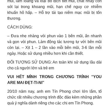
mũi, làm loãng và loại bỏ dịch tiết mũi, chất nhầy còn
sót lại trong khoang mũi, hạn chế nguy cơ nhiễm
khuẩn hô hấp. – Hỗ trợ tái tạo niêm mạc mũi bị tổn
thương.
CÁCH DÙNG:
– Đưa nhẹ nhàng vòi phun vào 1 bên mũi, ấn nhanh
và gọn vòi phun. Làm động tác tương tự với bên mũi
còn lại. – Xịt 1 – 2 lần vào mỗi bên mũi, 3-6 lần mỗi
ngày. Hoặc sử dụng nhiều hơn khi cần thiết.
ĐỐI TƯỢNG SỬ DỤNG: An toàn khi sử dụng lâu dài
cho cả người lớn và trẻ em
VUI HẾT MÌNH TRONG CHƯƠNG TRÌNH “YOU
ARE MAI ĐẸT-TI-NI”
20/10 năm nay, anh em Tín Phong chơi lớn lắm, tổ
chức rất nhiều chương trình độc đáo kèm những phần
quà ý nghĩa dành riêng cho các chị em Tín Phong.