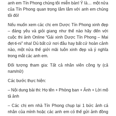
anh em Tín Phong chúng tôi miễn bàn! Ý là… một nửa
của Tín Phong quan trọng lắm lắm với anh em chúng
tôi đó!
Nếu muốn xem các chị em Dược Tín Phong xinh đẹp
– đáng yêu và giỏi giang như thế nào hãy đến với
cuộc thi ảnh Online “Gái xinh Dược Tín Phong – Mai
đẹt-ti-ni” nha! Dù bất cứ nơi đâu hay bất cứ hoàn cảnh
nào, một nửa thế giới mãi luôn xinh đẹp và ý nghĩa
trong mắt các anh em.
Đối tượng tham gia: Tất cả nhân viên công ty (cả
nam/nữ)
Các bước thực hiện:
– Nội dung bài thi: Họ tên + Phòng ban + Ảnh + Lời mô
tả ảnh
– Các chị em nhà Tín Phong chụp lại 1 bức ảnh cá
nhân của mình hoặc các anh em có thể gửi ảnh đồng