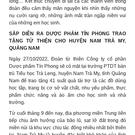
lòng… Kết thúc chuyến đi tất cả các thành viên trong
đoàn đều cảm thấy mãn nguyện khi nhìn thấy những
nụ cười rạng rỡ, những ánh mắt tràn ngập niềm vui
của những em học sinh.
SẮP DIỄN RA DƯỢC PHẨM TÍN PHONG TRAO
TẶNG TỪ THIỆN CHO HUYỆN NAM TRÀ MY,
QUẢNG NAM
Ngày 27/10/2022, Đoàn từ thiện Công ty cổ phần
Dược phẩm Tín Phong sẽ có mặt tại trường PTDT bán
trú Tiểu học Trà Leng, huyện Nam Trà My, tỉnh Quảng
Nam để trao tặng 41 suất quà tài trợ là các đồ dùng
học tập, trang bị cơ sở vật chất, nhu yếu phẩm, thực
phẩm chức năng và áo ấm cho học sinh và nhà
trường.
Từ cuối tháng 9 đến nay, địa phương miền Trung liên
tiếp chịu ảnh hưởng của bão lũ, sạt lở đất trong đó
miền núi là khu vực chịu tác động nhiều nhất bởi thiên
tai. Nam Trà My là huyện đặc biệt khó khăn của tỉnh