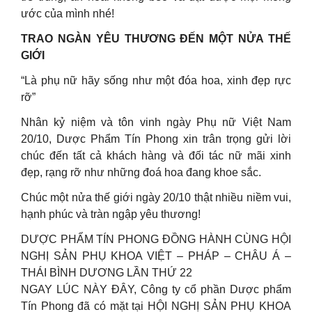
ước của mình nhé!
TRAO NGÀN YÊU THƯƠNG ĐẾN MỘT NỬA THẾ
GIỚI
“Là phụ nữ hãy sống như một đóa hoa, xinh đẹp rực
rỡ”
Nhân kỷ niệm và tôn vinh ngày Phụ nữ Việt Nam
20/10, Dược Phẩm Tín Phong xin trân trọng gửi lời
chúc đến tất cả khách hàng và đối tác nữ mãi xinh
đẹp, rạng rỡ như những đoá hoa đang khoe sắc.
Chúc một nửa thế giới ngày 20/10 thật nhiều niềm vui,
hạnh phúc và tràn ngập yêu thương!
DƯỢC PHẨM TÍN PHONG ĐỒNG HÀNH CÙNG HỘI
NGHỊ SẢN PHỤ KHOA VIỆT – PHÁP – CHÂU Á –
THÁI BÌNH DƯƠNG LẦN THỨ 22
NGAY LÚC NÀY ĐÂY, Công ty cổ phần Dược phẩm
Tín Phong đã có mặt tại HỘI NGHỊ SẢN PHỤ KHOA