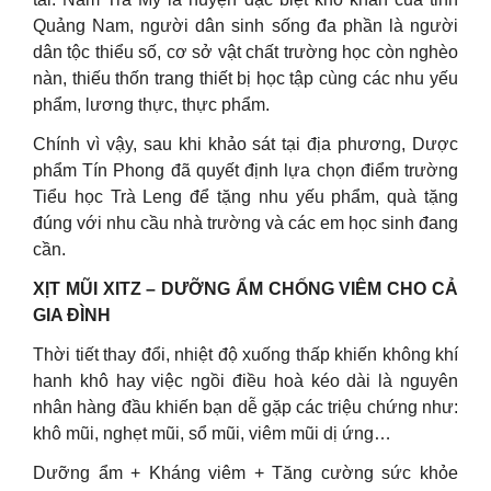
Quảng Nam, người dân sinh sống đa phần là người
dân tộc thiểu số, cơ sở vật chất trường học còn nghèo
nàn, thiếu thốn trang thiết bị học tập cùng các nhu yếu
phẩm, lương thực, thực phẩm.
Chính vì vậy, sau khi khảo sát tại địa phương, Dược
phẩm Tín Phong đã quyết định lựa chọn điểm trường
Tiểu học Trà Leng để tặng nhu yếu phẩm, quà tặng
đúng với nhu cầu nhà trường và các em học sinh đang
cần.
XỊT MŨI XITZ – DƯỠNG ẨM CHỐNG VIÊM CHO CẢ
GIA ĐÌNH
Thời tiết thay đổi, nhiệt độ xuống thấp khiến không khí
hanh khô hay việc ngồi điều hoà kéo dài là nguyên
nhân hàng đầu khiến bạn dễ gặp các triệu chứng như:
khô mũi, nghẹt mũi, sổ mũi, viêm mũi dị ứng…
Dưỡng ẩm + Kháng viêm + Tăng cường sức khỏe