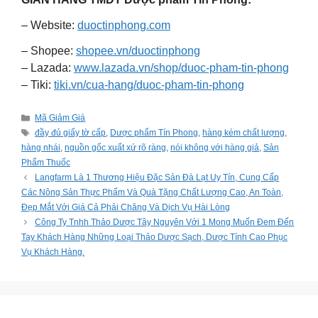
– Website:
duoctinphong.com
– Shopee:
shopee.vn/duoctinphong
– Lazada:
www.lazada.vn/shop/duoc-pham-tin-phong
– Tiki:
tiki.vn/cua-hang/duoc-pham-tin-phong
Categories
Mã Giảm Giá
Tags
đầy đủ giấy tờ cấp
,
Dược phẩm Tín Phong
,
hàng kém chất lượng
,
hàng nhái
,
nguồn gốc xuất xứ rõ ràng
,
nói không với hàng giả
,
Sản
Phẩm Thuốc
Langfarm Là 1 Thương Hiệu Đặc Sản Đà Lạt Uy Tín, Cung Cấp
Các Nông Sản Thực Phẩm Và Quà Tặng Chất Lượng Cao, An Toàn,
Đẹp Mắt Với Giá Cả Phải Chăng Và Dịch Vụ Hài Lòng
Công Ty Tnhh Thảo Dược Tây Nguyên Với 1 Mong Muốn Đem Đến
Tay Khách Hàng Những Loại Thảo Dược Sạch, Dược Tính Cao Phục
Vụ Khách Hàng.