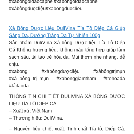
#xabongoidaocaphe #xàbôngổiđàocàphê
#xàbôngduọcliệu#xabongduoclieu
Xà Bông Dược Liệu DuliVina Tía Tô Diếp Cá Giúp
Sáng Da, Dưỡng Trắng Da Tự Nhiên 100g
Sản phẩm DuliVina Xà bông Dược liệu Tía Tô Diếp
Cá Không hương liệu, không màu tổng hợp giúp làm
sạch sâu, tái tạo trẻ hóa da. Mùi thơm nhẹ nhàng, dễ
chịu.
#xabong #xàbôngdượcliệu #xàbôngtrịmụn
#xà_bông_trị_mụn #xabonggiamtham #trehoada
#táitạoda
THÔNG TIN CHI TIẾT DULIVINA XÀ BÔNG DƯỢC
LIỆU TÍA TÔ DIẾP CÁ
– Xuất xứ: Việt Nam
– Thương hiệu: DuliVina.
– Nguyên liệu chiết xuất: Tinh chất Tía tô, Diếp Cá.