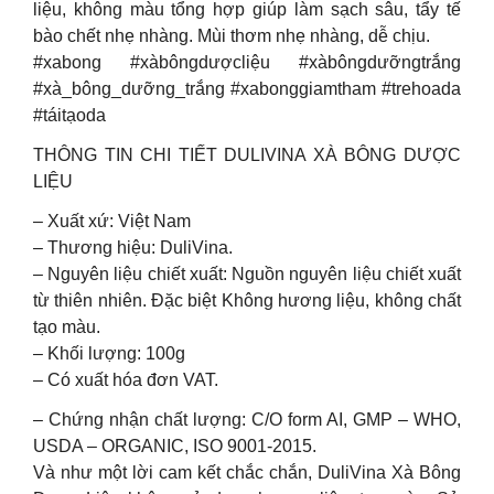
liệu, không màu tổng hợp giúp làm sạch sâu, tẩy tế
bào chết nhẹ nhàng. Mùi thơm nhẹ nhàng, dễ chịu.
#xabong #xàbôngdượcliệu #xàbôngdưỡngtrắng
#xà_bông_dưỡng_trắng #xabonggiamtham #trehoada
#táitạoda
THÔNG TIN CHI TIẾT DULIVINA XÀ BÔNG DƯỢC
LIỆU
– Xuất xứ: Việt Nam
– Thương hiệu: DuliVina.
– Nguyên liệu chiết xuất: Nguồn nguyên liệu chiết xuất
từ thiên nhiên. Đặc biệt Không hương liệu, không chất
tạo màu.
– Khối lượng: 100g
– Có xuất hóa đơn VAT.
– Chứng nhận chất lượng: C/O form AI, GMP – WHO,
USDA – ORGANIC, ISO 9001-2015.
Và như một lời cam kết chắc chắn, DuliVina Xà Bông