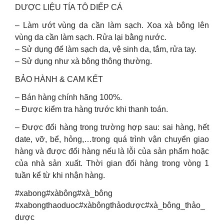
DƯỢC LIỆU TÍA TÔ DIẾP CÁ
– Làm ướt vùng da cần làm sạch. Xoa xà bông lên
vùng da cần làm sạch. Rửa lại bằng nước.
– Sử dụng để làm sạch da, vệ sinh da, tắm, rửa tay.
– Sử dụng như xà bông thông thường.
BẢO HÀNH & CAM KẾT
– Bán hàng chính hãng 100%.
– Được kiểm tra hàng trước khi thanh toán.
– Được đổi hàng trong trường hợp sau: sai hàng, hết
date, vỡ, bể, hỏng,…trong quá trình vận chuyển giao
hàng và được đổi hàng nếu là lỗi của sản phẩm hoặc
của nhà sản xuất. Thời gian đổi hàng trong vòng 1
tuần kể từ khi nhận hàng.
#xabong#xàbông#xà_bông
#xabongthaoduoc#xàbôngthảodược#xà_bông_thảo_
dược