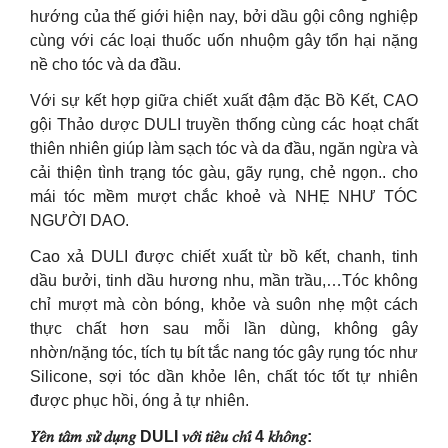
hướng của thế giới hiện nay, bởi dầu gội công nghiệp
cùng với các loại thuốc uốn nhuộm gây tổn hại nặng
nề cho tóc và da đầu.
Với sự kết hợp giữa chiết xuất đậm đặc Bồ Kết, CAO
gội Thảo dược DULI truyền thống cùng các hoạt chất
thiên nhiên giúp làm sạch tóc và da đầu, ngăn ngừa và
cải thiện tình trạng tóc gàu, gãy rụng, chẻ ngọn.. cho
mái tóc mềm mượt chắc khoẻ và NHẸ NHƯ TÓC
NGƯỜI DAO.
Cao xả DULI được chiết xuất từ bồ kết, chanh, tinh
dầu bưởi, tinh dầu hương nhu, mần trầu,…Tóc không
chỉ mượt mà còn bóng, khỏe và suôn nhẹ một cách
thực chất hơn sau mỗi lần dùng, không gây
nhờn/nặng tóc, tích tụ bít tắc nang tóc gây rụng tóc như
Silicone, sợi tóc dần khỏe lên, chất tóc tốt tự nhiên
được phục hồi, óng ả tự nhiên.
𝑌𝑒̂𝑛 𝑡𝑎̂𝑚 𝑠𝑢̛̉ 𝑑𝑢̣𝑛𝑔 DULI 𝑣𝑜̛́𝑖 𝑡𝑖𝑒̂𝑢 𝑐ℎ𝑖́ 4 𝑘ℎ𝑜̂𝑛𝑔: