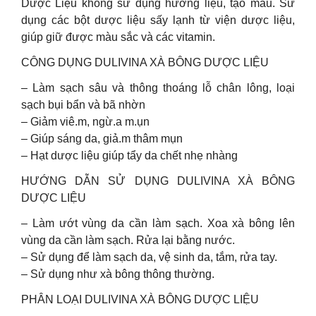
Dược Liệu không sử dụng hương liệu, tạo màu. Sử
dụng các bột dược liệu sấy lạnh từ viện dược liệu,
giúp giữ được màu sắc và các vitamin.
CÔNG DỤNG DULIVINA XÀ BÔNG DƯỢC LIỆU
– Làm sạch sâu và thông thoáng lỗ chân lông, loại
sạch bụi bẩn và bã nhờn
– Giảm viê.m, ngừ.a m.ụn
– Giúp sáng da, giả.m thâm mụn
– Hạt dược liệu giúp tẩy da chết nhẹ nhàng
HƯỚNG DẪN SỬ DỤNG DULIVINA XÀ BÔNG
DƯỢC LIỆU
– Làm ướt vùng da cần làm sạch. Xoa xà bông lên
vùng da cần làm sạch. Rửa lại bằng nước.
– Sử dụng để làm sạch da, vệ sinh da, tắm, rửa tay.
– Sử dụng như xà bông thông thường.
PHÂN LOẠI DULIVINA XÀ BÔNG DƯỢC LIỆU