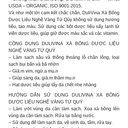
USDA – ORGANIC, ISO 9001-2015.
Và như một lời cam kết chắc chắn, DuliVina Xà Bông
Dược Liệu Nghệ Vàng Tứ Qúy không sử dụng hương
liệu, tạo màu. Sử dụng các bột dược liệu sấy lạnh từ
viện dược liệu, giúp giữ được màu sắc và các vitamin.
CÔNG DỤNG DULIVINA XÀ BÔNG DƯỢC LIỆU
NGHỆ VÀNG TỨ QUÝ
– Làm sạch sâu và thông thoáng lỗ chân lông, loại
sạch bụi bẩn và bã nhờn
– Giả.m vim, ngừ.a mụ.n
– Giúp sáng da, giả.m thâm mụ.n
– Hạt dược liệu giúp tẩy da chết nhẹ nhàng
HƯỚNG DẪN SỬ DỤNG DULIVINA XÀ BÔNG
DƯỢC LIỆU NGHỆ VÀNG TỨ QUÝ
– Làm ướt vùng da cần làm sạch. Xoa xà bông lên
vùng da cần làm sạch. Rửa lại bằng nước.
– Sử dụng để làm sạch da, vệ sinh da, tắm, rửa tay.