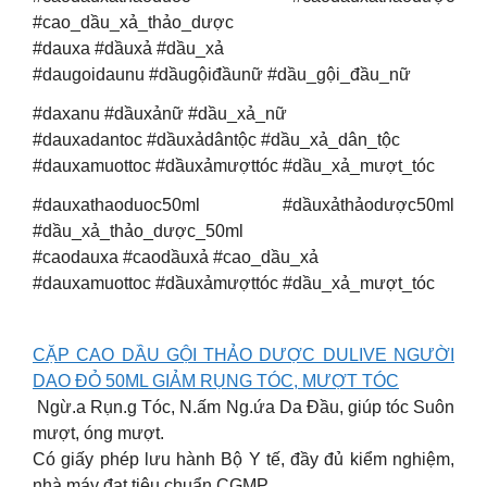
#cao_dầu_xả_thảo_dược
#dauxa #dầuxả #dầu_xả
#daugoidaunu #dầugộiđầunữ #dầu_gội_đầu_nữ
#daxanu #dầuxảnữ #dầu_xả_nữ
#dauxadantoc #dầuxảdântộc #dầu_xả_dân_tộc
#dauxamuottoc #dầuxảmượttóc #dầu_xả_mượt_tóc
#dauxathaoduoc50ml #dầuxảthảodược50ml
#dầu_xả_thảo_dược_50ml
#caodauxa #caodầuxả #cao_dầu_xả
#dauxamuottoc #dầuxảmượttóc #dầu_xả_mượt_tóc
CẶP CAO DẦU GỘI THẢO DƯỢC DULIVE NGƯỜI
DAO ĐỎ 50ML GIẢM RỤNG TÓC, MƯỢT TÓC
Ngừ.a Rụn.g Tóc, N.ấm Ng.ứa Da Đầu, giúp tóc Suôn
mượt, óng mượt.
Có giấy phép lưu hành Bộ Y tế, đầy đủ kiểm nghiệm,
nhà máy đạt tiêu chuẩn CGMP.