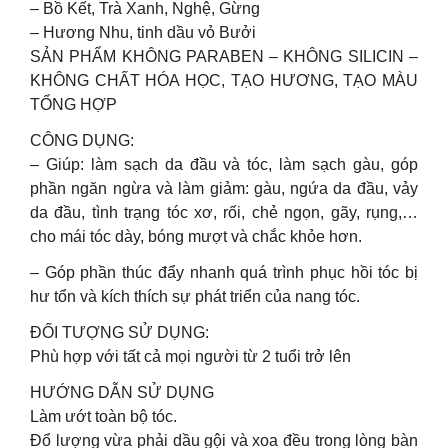
– Bồ Kết, Trà Xanh, Nghệ, Gừng
– Hương Nhu, tinh dầu vỏ Bưởi
SẢN PHẨM KHÔNG PARABEN – KHÔNG SILICIN –
KHÔNG CHẤT HÓA HỌC, TẠO HƯƠNG, TẠO MÀU
TỔNG HỢP
CÔNG DỤNG:
– Giúp: làm sạch da đầu và tóc, làm sạch gàu, góp
phần ngăn ngừa và làm giảm: gàu, ngứa da đầu, vảy
da đầu, tình trạng tóc xơ, rối, chẻ ngọn, gãy, rụng,…
cho mái tóc dày, bóng mượt và chắc khỏe hơn.
– Góp phần thúc đẩy nhanh quá trình phục hồi tóc bị
hư tổn và kích thích sự phát triển của nang tóc.
ĐỐI TƯỢNG SỬ DỤNG:
Phù hợp với tất cả mọi người từ 2 tuổi trở lên
HƯỚNG DẪN SỬ DỤNG
Làm ướt toàn bộ tóc.
Đổ lượng vừa phải dầu gội và xoa đều trong lòng bàn