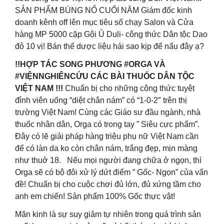
SẢN PHẨM BÙNG NỔ CUỐI NĂM Giám đốc kinh
doanh kênh off lên mục tiêu số chạy Salon và Cửa
hàng MP 5000 cặp Gội Ủ Duli- công thức Dân tộc Dao
đỏ 10 vị! Bán thế dược liệu hái sao kịp để nấu đây ạ?
!!HỢP TÁC SONG PHƯƠNG #ORGA VÀ
#VIỆNNGHIÊNCỨU CÁC BÀI THUỐC DÂN TỘC
VIỆT NAM !!!
Chuẩn bị cho những công thức tuyệt
đỉnh viên uống “diệt chân nám” có “1-0-2″ trên thị
trường Việt Nam! Cùng các Giáo sư đầu ngành, nhà
thuốc nhân dân, Orga có trong tay ” Siêu cực phẩm”.
Đây có lẽ giải pháp hàng triệu phụ nữ Việt Nam cần
để có làn da ko còn chân nám, trắng đẹp, mịn màng
như thuở 18. Nếu mọi người đang chữa ở ngọn, thì
Orga sẽ có bộ đôi xử lý dứt điểm ” Gốc- Ngọn” của vấn
đề! Chuẩn bị cho cuộc chơi đủ lớn, đủ xứng tầm cho
anh em chiến! Sản phẩm 100% Gốc thực vật!
Mãn kinh là sự suy giảm tự nhiên trong quá trình sản