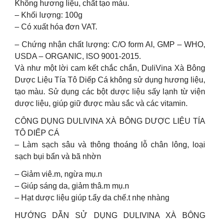
Không hương liệu, chất tạo màu.
– Khối lượng: 100g
– Có xuất hóa đơn VAT.
– Chứng nhận chất lượng: C/O form AI, GMP – WHO,
USDA – ORGANIC, ISO 9001-2015.
Và như một lời cam kết chắc chắn, DuliVina Xà Bông
Dược Liệu Tía Tô Diếp Cá không sử dụng hương liệu,
tạo màu. Sử dụng các bột dược liệu sấy lạnh từ viện
dược liệu, giúp giữ được màu sắc và các vitamin.
CÔNG DỤNG DULIVINA XÀ BÔNG DƯỢC LIỆU TÍA
TÔ DIẾP CÁ
– Làm sạch sâu và thông thoáng lỗ chân lông, loại
sạch bụi bẩn và bã nhờn
– Giảm viê.m, ngừa mụ.n
– Giúp sáng da, giảm thâ.m mụ.n
– Hạt dược liệu giúp t.ẩy da chế.t nhẹ nhàng
HƯỚNG DẪN SỬ DỤNG DULIVINA XÀ BÔNG