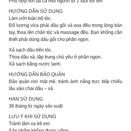
Phù hợp với tất cả mọi người từ 2 tuổi trở lên
HƯỚNG DẪN SỬ DỤNG
Làm ướt toàn bộ tóc.
Đổ lượng vừa phải dầu gội và xoa đều trong lòng bàn
tay, thoa lên chân tóc và massage đều. Bạn không cần
thiết phải dùng dầu gội cho phần ngọn.
Xả sạch dầu trên tóc.
Thoa dầu xả, tập trung chủ yếu ở phần ngọn.
Xả sạch bằng nước lạnh.
HƯỚNG DẪN BẢO QUẢN
Bảo quản nơi mát mẻ, tránh ánh nắng trực tiếp chiếu
lâu vào chai dầu – xả
HẠN SỬ DỤNG
36 tháng từ ngày sản suất
LƯU Ý KHI SỬ DỤNG
Tránh tầm xa trẻ em
Sản phẩm không được uống