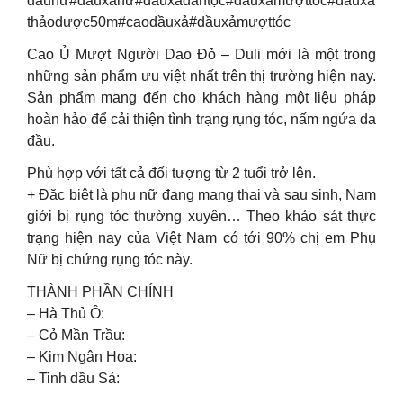
đầunữ#dầuxảnữ#dầuxảdântộc#dầuxảmượttóc#dầuxả
thảodược50m#caodầuxả#dầuxảmượttóc
Cao Ủ Mượt Người Dao Đỏ – Duli mới là một trong
những sản phẩm ưu việt nhất trên thị trường hiện nay.
Sản phẩm mang đến cho khách hàng một liệu pháp
hoàn hảo để cải thiện tình trạng rụng tóc, nấm ngứa da
đầu.
Phù hợp với tất cả đối tượng từ 2 tuổi trở lên.
+ Đặc biệt là phụ nữ đang mang thai và sau sinh, Nam
giới bị rụng tóc thường xuyên… Theo khảo sát thực
trạng hiện nay của Việt Nam có tới 90% chị em Phụ
Nữ bị chứng rụng tóc này.
THÀNH PHẦN CHÍNH
– Hà Thủ Ô:
– Cỏ Mần Trầu:
– Kim Ngân Hoa:
– Tinh dầu Sả: