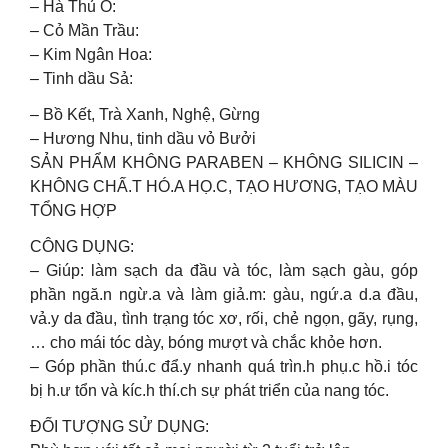
– Hà Thủ Ô:
– Cỏ Mần Trầu:
– Kim Ngân Hoa:
– Tinh dầu Sả:
– Bồ Kết, Trà Xanh, Nghệ, Gừng
– Hương Nhu, tinh dầu vỏ Bưởi
SẢN PHẨM KHÔNG PARABEN – KHÔNG SILICIN –
KHÔNG CHẤ.T HÓ.A HỌ.C, TẠO HƯƠNG, TẠO MÀU
TỔNG HỢP
CÔNG DỤNG:
– Giúp: làm sạch da đầu và tóc, làm sạch gàu, góp
phần ngă.n ngừ.a và làm giả.m: gàu, ngứ.a d.a đầu,
vả.y da đầu, tình trạng tóc xơ, rối, chẻ ngọn, gãy, rụng,
… cho mái tóc dày, bóng mượt và chắc khỏe hơn.
– Góp phần thú.c đẩ.y nhanh quá trìn.h phụ.c hồ.i tóc
bị h.ư tổn và kíc.h thí.ch sự phát triển của nang tóc.
ĐỐI TƯỢNG SỬ DỤNG: