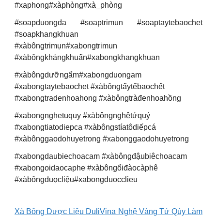
#xaphong#xàphòng#xà_phòng
#soapduongda #soaptrimun #soaptaytebaochet
#soapkhangkhuan
#xàbôngtrimụn#xabongtrimun
#xàbôngkhángkhuẩn#xabongkhangkhuan
#xàbôngdưỡngẩm#xabongduongam
#xabongtaytebaochet #xàbôngtẩytếbaochết
#xabongtradenhoahong #xàbôngtràđenhoahồng
#xabongnghetuquy #xàbôngnghệtứquý
#xabongtiatodiepca #xàbôngstíatôdiếpcá
#xàbônggaodohuyetrong #xabonggaodohuyetrong
#xabongdaubiechoacam #xàbôngđậubiêchoacam
#xabongoidaocaphe #xàbôngổiđàocàphê
#xàbôngduọcliệu#xabongduocclieu
Xà Bông Dược Liệu DuliVina Nghệ Vàng Tứ Qúy Làm