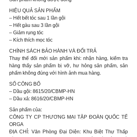
HIỆU QUẢ SẢN PHẨM
– Hết bết tóc sau 1 lần gội
– Hết gàu sau 3 lần gội
– Giảm rụng tóc
– Kích thích mọc tóc
CHÍNH SÁCH BẢO HÀNH VÀ ĐỔI TRẢ
Thay thế đổi mới sản phẩm khi: nhận hàng, kiểm tra
hàng thấy sản phẩm bị vỡ, hư hỏng sản phẩm, sản
phẩm không đúng với hình ảnh mua hàng.
SỐ CÔNG BỐ
– Dầu gội: 8615/20/CBMP-HN
– Dầu xả: 8616/20/CBMP-HN
Sản phẩm của:
CÔNG TY CP THƯƠNG MẠI TẬP ĐOÀN QUỐC TẾ
ORGA
ĐỊA CHỈ: Văn Phòng Đại Diện: Khu Biệt Thự Thấp