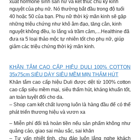
xuất hormone sinh sản nữ và kết thúc chu kỳ kinh
nguyệt của phụ nữ. Nó thường bắt đầu trong độ tuổi
40 hoặc 50 của bạn. Phụ nữ thời kỳ mãn kinh sẽ gặp
những triệu chứng như khô âm đạo, tăng cân, kinh
nguyệt không đều, lo lắng và trầm cảm,…Healthine đã
đưa ra 5 loại thảo mộc tự nhiên tốt cho phụ nữ, giúp
giảm các triệu chứng thời kỳ mãn kinh.
KHĂN TẮM CAO CẤP HIỆU DULI 100% COTTON
35x75cm SIÊU DÀY SIÊU MỀM MỊN THẤM HÚT
Khăn tắm cao cấp hiệu Duli được dệt từ 100% cotton
cao cấp siêu mềm mại, siêu thấm hút, kháng khuẩn tốt,
an toàn tuyệt đối cho da.
– Shop cam kết chất lượng luôn là hàng đầu để có thể
phát triển thương hiệu và vươn xa
– Miễn phí đổi trả hoàn tiền nếu sản phẩm không như
quảng cáo, giao sai màu sắc, sai khăn
– Tư vấn nhiệt tình, chu đáo luôn lắng nghe khách