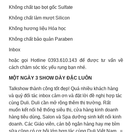
Không chất tạo bọt gốc Sulfate
Không chất làm mượt Silicon
Không hương liệu Hóa học
Không chất bảo quản Paraben
Inbox
hoặc gọi Hotline 0393.610.143 để được tư vấn về
cách chăm sóc tóc yếu rụng bạn nhé.
MỘT NGÀY 3 SHOW DÀY ĐẶC LUÔN
Talkshow thành công tốt đẹp! Quá nhiều khách hàng
và quý đối tác inbox cảm ơn và đặt lời đề nghị hợp tác
cùng Duli. Duli cần mở rộng thêm thị trường. Rất
muốn kết nối hệ thống siêu thị, cửa hàng kinh doanh
hàng tiêu dùng, Salon và Spa dưỡng sinh kết nối kinh
doanh. Các Giáo viên, cán bộ ngân hàng hay mẹ bỉm
sữa cũng có cơ hội lớn hợp tác cùng Duli Việt Nam.. =