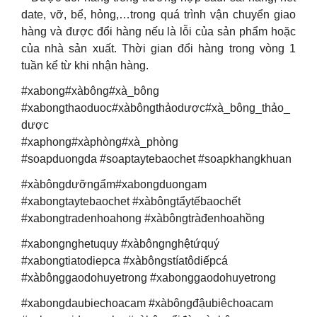
date, vỡ, bể, hỏng,…trong quá trình vận chuyển giao
hàng và được đổi hàng nếu là lỗi của sản phẩm hoặc
của nhà sản xuất. Thời gian đổi hàng trong vòng 1
tuần kể từ khi nhận hàng.
#xabong#xàbông#xà_bông
#xabongthaoduoc#xàbôngthảodược#xà_bông_thảo_
dược
#xaphong#xàphòng#xà_phòng
#soapduongda #soaptaytebaochet #soapkhangkhuan
#xàbôngdưỡngẩm#xabongduongam
#xabongtaytebaochet #xàbôngtẩytếbaochết
#xabongtradenhoahong #xàbôngtràđenhoahồng
#xabongnghetuquy #xàbôngnghệtứquý
#xabongtiatodiepca #xàbôngstíatôdiếpcá
#xàbônggaodohuyetrong #xabonggaodohuyetrong
#xabongdaubiechoacam #xàbôngđậubiêchoacam