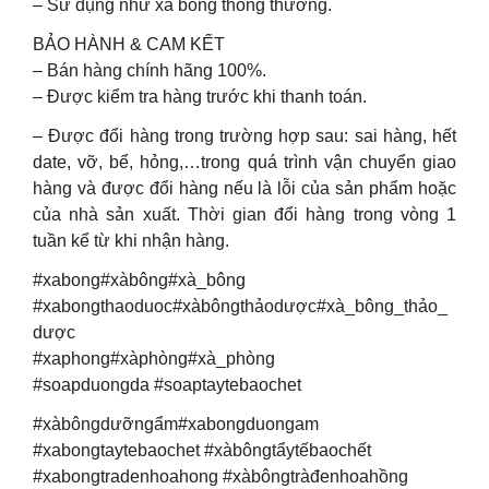
– Sử dụng như xà bông thông thường.
BẢO HÀNH & CAM KẾT
– Bán hàng chính hãng 100%.
– Được kiểm tra hàng trước khi thanh toán.
– Được đổi hàng trong trường hợp sau: sai hàng, hết
date, vỡ, bể, hỏng,…trong quá trình vận chuyển giao
hàng và được đổi hàng nếu là lỗi của sản phẩm hoặc
của nhà sản xuất. Thời gian đổi hàng trong vòng 1
tuần kể từ khi nhận hàng.
#xabong#xàbông#xà_bông
#xabongthaoduoc#xàbôngthảodược#xà_bông_thảo_
dược
#xaphong#xàphòng#xà_phòng
#soapduongda #soaptaytebaochet
#xàbôngdưỡngẩm#xabongduongam
#xabongtaytebaochet #xàbôngtẩytếbaochết
#xabongtradenhoahong #xàbôngtràđenhoahồng