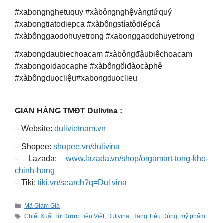
#xabongnghetuquy #xàbôngnghệvàngtứquý
#xabongtiatodiepca #xàbôngstíatôdiếpcá
#xàbônggaodohuyetrong #xabonggaodohuyetrong
#xabongdaubiechoacam #xàbôngđậubiêchoacam
#xabongoidaocaphe #xàbôngổiđàocàphê
#xàbôngduọcliệu#xabongduoclieu
GIAN HÀNG TMĐT Dulivina :
– Website:
dulivietnam.vn
– Shopee:
shopee.vn/dulivina
– Lazada:
www.lazada.vn/shop/orgamart-tong-kho-
chinh-hang
– Tiki:
tiki.vn/search?q=Dulivina
Categories
Mã Giảm Giá
Tags
Chiết Xuất Từ Dược Liệu Việt
,
Dulivina
,
Hàng Tiêu Dùng
,
mỹ phẩm