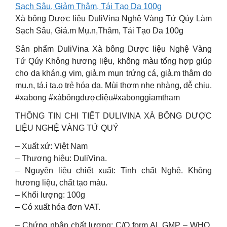
Sạch Sâu, Giảm Thâm, Tái Tạo Da 100g
Xà bông Dược liệu DuliVina Nghệ Vàng Tứ Qúy Làm
Sạch Sâu, Giả.m Mụ.n,Thâm, Tái Tạo Da 100g
Sản phẩm DuliVina Xà bông Dược liệu Nghệ Vàng
Tứ Qúy Không hương liệu, không màu tổng hợp giúp
cho da khán.g vim, giả.m mụn trứng cá, giả.m thâm do
mụ.n, tá.i tạ.o trẻ hóa da. Mùi thơm nhẹ nhàng, dễ chịu.
#xabong #xàbôngdượcliệu#xabonggiamtham
THÔNG TIN CHI TIẾT DULIVINA XÀ BÔNG DƯỢC
LIỆU NGHỆ VÀNG TỨ QUÝ
– Xuất xứ: Việt Nam
– Thương hiệu: DuliVina.
– Nguyên liệu chiết xuất: Tinh chất Nghệ. Không
hương liệu, chất tạo màu.
– Khối lượng: 100g
– Có xuất hóa đơn VAT.
– Chứng nhận chất lượng: C/O form AI, GMP – WHO,