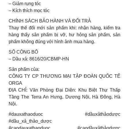
– Giảm rụng tóc
– Kích thích mọc tóc
CHÍNH SÁCH BẢO HÀNH VÀ ĐỔI TRẢ
Thay thế đổi mới sản phẩm khi: nhận hàng, kiểm tra
hàng thấy sản phẩm bị vỡ, hư hỏng sản phẩm, sản
phẩm không đúng với hình ảnh mua hàng.
SỐ CÔNG BỐ
– Dầu xả: 8616/20/CBMP-HN
Sản phẩm của:
CÔNG TY CP THƯƠNG MẠI TẬP ĐOÀN QUỐC TẾ
ORGA
ĐỊA CHỈ: Văn Phòng Đại Diện: Khu Biệt Thự Thấp
Tầng The Terra An Hưng, Dương Nội, Hà Đông, Hà
Nội.
#dauxathaoduoc #dầuxảthảodược
#dầu_xả_thảo_dược
#caodauxathaoduoc #caodầuxảthảodược