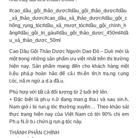
#cao_dầu_gội_thảo_dược#dầu_gội_thảo_dược#dầu
_xả_thảo_dược#cao_dầu_xả_thảo_dược#dầu_gội_c
hống_rụng_tóc#dầu_xả_mượt_tóc#dầu_gội_chính_h
ãng#dầu_gội_trị_gàu#dầu_gội_thảo_dược_450ml#dầ
u_xả_thảo_dược_50ml
Cao Dầu Gội Thảo Dược Người Dao Đỏ – Duli mới là
một trong những sản phẩm ưu việt nhất trên thị trường
hiện nay. Sản phẩm mang đến cho khách hàng một
li.ệu phá.p hoàn hảo để cả.i thi.ện tìn.h trạ.ng r.ụng
t.óc, nấ.m ngứ.a d.a đầ.u.
Phù hợp với tất cả đối tượng từ 2 tuổi trở lên.
+ Đặc biệt là ph.ụ n.ữ đang man.g tha.i và sau sin.h,
Nam giớ.i bị rụn.g tóc thường xuyên… Theo khảo sát
thực trạng hiện nay của Việt Nam có tới 90% chị em
Ph.ụ N.ữ b.ị chứn.g rụn.g tóc này.
THÀNH PHẦN CHÍNH