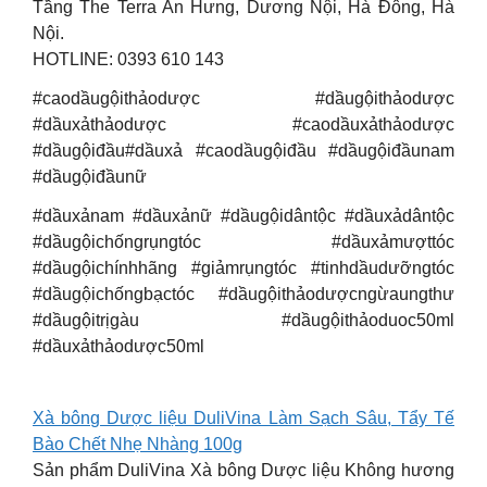
Tầng The Terra An Hưng, Dương Nội, Hà Đông, Hà
Nội.
HOTLINE: 0393 610 143
#caodầugộithảodược #dầugộithảodược
#dầuxảthảodược #caodầuxảthảodược
#dầugộiđầu#dầuxả #caodầugộiđầu #dầugộiđầunam
#dầugộiđầunữ
#dầuxảnam #dầuxảnữ #dầugộidântộc #dầuxảdântộc
#dầugộichốngrụngtóc #dầuxảmượttóc
#dầugộichínhhãng #giảmrụngtóc #tinhdầudưỡngtóc
#dầugộichốngbạctóc #dầugộithảodượcngừaungthư
#dầugộitrịgàu #dầugộithảoduoc50ml
#dầuxảthảodược50ml
Xà bông Dược liệu DuliVina Làm Sạch Sâu, Tẩy Tế
Bào Chết Nhẹ Nhàng 100g
Sản phẩm DuliVina Xà bông Dược liệu Không hương