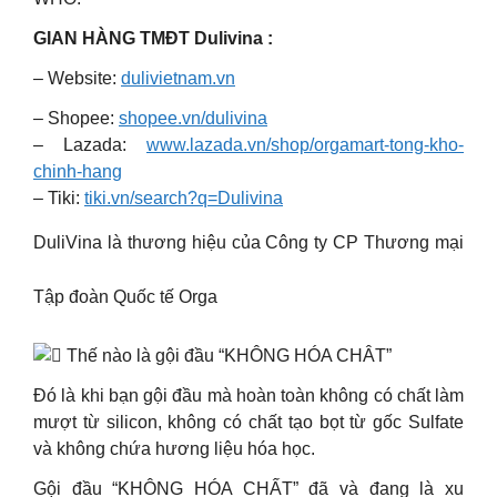
GIAN HÀNG TMĐT Dulivina :
– Website:
dulivietnam.vn
– Shopee:
shopee.vn/dulivina
– Lazada:
www.lazada.vn/shop/orgamart-tong-kho-
chinh-hang
– Tiki:
tiki.vn/search?q=Dulivina
DuliVina là thương hiệu của Công ty CP Thương mại
Tập đoàn Quốc tế Orga
Thế nào là gội đầu “KHÔNG HÓA CHÂT”
Đó là khi bạn gội đầu mà hoàn toàn không có chất làm
mượt từ silicon, không có chất tạo bọt từ gốc Sulfate
và không chứa hương liệu hóa học.
Gội đầu “KHÔNG HÓA CHẤT” đã và đang là xu