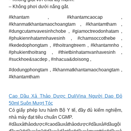
– Không phơi dưới nắng gắt.
#khantam , #khantamcaocap ,
#khanmatkhantamaochoangtam , #khantamtham ,
#dungcutamvavesinhchobe , #giamoctreodonhatam ,
#phukiennhatamnhavesinh , #chamsoccothebe ,
#kededophongtam , #thoitrangtreem , #khantamnho ,
#phukienthoitrang , #thietbinhatamvanhavesinh ,
#suckhoe&sacdep , #nhacua&doisong ,
#dodungphongtam , #khanmatkhantamaochoangtam ,
#khantamtham
Cao Dầu Xả Thảo Dược DuliVina Người Dao Đỏ
50ml Suôn Mượt Tóc
Có giấy phép lưu hành Bộ Y tế, đầy đủ kiểm nghiệm,
nhà máy đạt tiêu chuẩn CGMP.
#dầuxảthảodược#caodầuxảthảodược#dầuxả#dầugội