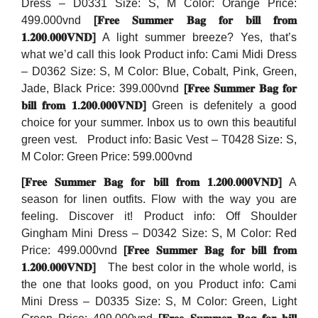
Dress – D0331 Size: S, M Color: Orange Price:
499.000vnd
[𝐅𝐫𝐞𝐞 𝐒𝐮𝐦𝐦𝐞𝐫 𝐁𝐚𝐠 𝐟𝐨𝐫 𝐛𝐢𝐥𝐥 𝐟𝐫𝐨𝐦
𝟏.𝟐𝟎𝟎.𝟎𝟎𝟎𝐕𝐍𝐃]
A light summer breeze? Yes, that’s
what we’d call this look Product info: Cami Midi Dress
– D0362 Size: S, M Color: Blue, Cobalt, Pink, Green,
Jade, Black Price: 399.000vnd
[𝐅𝐫𝐞𝐞 𝐒𝐮𝐦𝐦𝐞𝐫 𝐁𝐚𝐠 𝐟𝐨𝐫
𝐛𝐢𝐥𝐥 𝐟𝐫𝐨𝐦 𝟏.𝟐𝟎𝟎.𝟎𝟎𝟎𝐕𝐍𝐃]
Green is defenitely a good
choice for your summer. Inbox us to own this beautiful
green vest. Product info: Basic Vest – T0428 Size: S,
M Color: Green Price: 599.000vnd
[𝐅𝐫𝐞𝐞 𝐒𝐮𝐦𝐦𝐞𝐫 𝐁𝐚𝐠 𝐟𝐨𝐫 𝐛𝐢𝐥𝐥 𝐟𝐫𝐨𝐦 𝟏.𝟐𝟎𝟎.𝟎𝟎𝟎𝐕𝐍𝐃]
A
season for linen outfits. Flow with the way you are
feeling. Discover it! Product info: Off Shoulder
Gingham Mini Dress – D0342 Size: S, M Color: Red
Price: 499.000vnd
[𝐅𝐫𝐞𝐞 𝐒𝐮𝐦𝐦𝐞𝐫 𝐁𝐚𝐠 𝐟𝐨𝐫 𝐛𝐢𝐥𝐥 𝐟𝐫𝐨𝐦
𝟏.𝟐𝟎𝟎.𝟎𝟎𝟎𝐕𝐍𝐃]
The best color in the whole world, is
the one that looks good, on you Product info: Cami
Mini Dress – D0335 Size: S, M Color: Green, Light