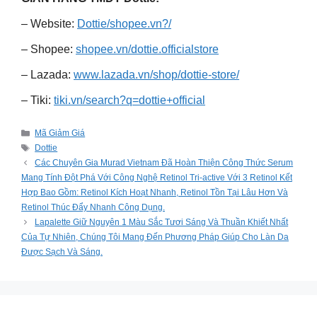
– Website:
Dottie/shopee.vn?/
– Shopee:
shopee.vn/dottie.officialstore
– Lazada:
www.lazada.vn/shop/dottie-store/
– Tiki:
tiki.vn/search?q=dottie+official
Categories
Mã Giảm Giá
Tags
Dottie
Các Chuyên Gia Murad Vietnam Đã Hoàn Thiện Công Thức Serum
Mang Tính Đột Phá Với Công Nghệ Retinol Tri-active Với 3 Retinol Kết
Hợp Bao Gồm: Retinol Kích Hoạt Nhanh, Retinol Tồn Tại Lâu Hơn Và
Retinol Thúc Đẩy Nhanh Công Dụng.
Lapalette Giữ Nguyên 1 Màu Sắc Tươi Sáng Và Thuần Khiết Nhất
Của Tự Nhiên, Chúng Tôi Mang Đến Phương Pháp Giúp Cho Làn Da
Được Sạch Và Sáng.