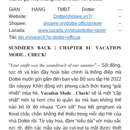
GIAN HÀNG TMĐT Dottie: –
Website:
Dottie/shopee.vn?/
–
Shopee:
shopee.vn/dottie.officialstore
–
Lazada:
www.lazada.vn/shop/dottie-store/
–
Tiki:
tiki.vn/search?q=dottie+official
𝐒𝐔𝐌𝐌𝐄𝐑’𝐒 𝐁𝐀𝐂𝐊 | 𝐂𝐇𝐀𝐏𝐓𝐄𝐑 𝟎𝟏: 𝐕𝐀𝐂𝐀𝐓𝐈𝐎𝐍
𝐌𝐎𝐃𝐄…𝐂𝐇𝐄𝐂𝐊!
“𝑌𝑜𝑢𝑟 𝑜𝑢𝑡𝑓𝑖𝑡 𝑤𝑎𝑠 𝑡ℎ𝑒 𝑠𝑜𝑢𝑛𝑑𝑡𝑟𝑎𝑐𝑘 𝑜𝑓 𝑜𝑢𝑟 𝑠𝑢𝑚𝑚𝑒𝑟” – Sôi động,
rực rỡ và tràn đầy hoài bão chính là thông điệp mà
Dottie muốn gửi gắm đến bạn vào Bộ sưu tập Hè 2022
lần nàyyyy Khởi động với phong cách thời trang “giải
nhiệt” mùa hè, 𝐕𝐚𝐜𝐚𝐭𝐢𝐨𝐧 𝐌𝐨𝐝𝐞…𝐂𝐡𝐞𝐜𝐤! sẽ là một “cập
nhật” mới lạ hơn cho tủ quần áo mà bạn không thể
nào bỏ lỡ đó nhaaa “Cơn sốt” hoạ tiết gingham và
floral chắc chắn không thể thiếu trong mỗi dịp Hè của
nhà Dottie rồi. Từ váy hoa, đầm “siêu dài” với màu sắc
rực rỡ, đến các mẫu váy áo cut-out lạ mắt được thiết