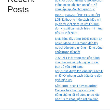
đồ chơi được làm bằng Gỗ, đồ chơi
thông minh, đồ chơi an toàn, đồ
Posts
chơi lắp ráp, đồ chơi giáo dục
Đinh Tị Books CÙNG CON KHÔN
LỚN là thương hiệu sách thiếu nhi
uy tín tại Việt Nam, ra đời từ 2006
đơn vị xuất bản sách thiếu nhi hàng
đầu tại Việt Nam
Ipek Bông tẩy trang 100% cotton tự
nhiên Made in EU mang đến tay
người tiêu dùng những miếng bông
chất lượng tốt nhất
JOVEN 1 thời trang cao cấp dành
cho phái nữ văn phòng cùng các
bạn trẻ yêu thời trang
phụ nữ sẽ được tôn vinh một cách ti
nh tế với phong cách thật năng độn
g và hiện đại
Sữa Tươi Dutch Lady có đường
Các mẹ hãy tham gia với cộng
đồng chúng tôi để cùng nhau xây
nền 1 sức khỏe, gắn kết gia đình