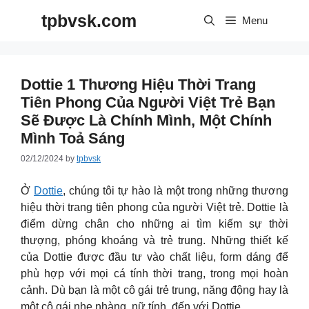
Skip
tpbvsk.com
to
Menu
content
Dottie 1 Thương Hiệu Thời Trang
Tiên Phong Của Người Việt Trẻ Bạn
Sẽ Được Là Chính Mình, Một Chính
Mình Toả Sáng
02/12/2024
by
tpbvsk
Ở
Dottie
, chúng tôi tự hào là một trong những thương
hiệu thời trang tiên phong của người Việt trẻ. Dottie là
điểm dừng chân cho những ai tìm kiếm sự thời
thượng, phóng khoáng và trẻ trung. Những thiết kế
của Dottie được đầu tư vào chất liệu, form dáng để
phù hợp với mọi cá tính thời trang, trong mọi hoàn
cảnh. Dù bạn là một cô gái trẻ trung, năng động hay là
một cô gái nhẹ nhàng, nữ tính, đến với Dottie.