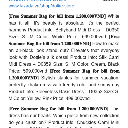
www.lazada.vn/shop/dottie-store
[𝐅𝐫𝐞𝐞 𝐒𝐮𝐦𝐦𝐞𝐫 𝐁𝐚𝐠 𝐟𝐨𝐫 𝐛𝐢𝐥𝐥 𝐟𝐫𝐨𝐦 𝟏.𝟐𝟎𝟎.𝟎𝟎𝟎𝐕𝐍𝐃]
White
has it all. It’s beauty is absolute. It’s the perfect
harmony Product info: Bellyband Midi Dress – D0350
Size: S, M Color: White Price: 699.000vnd
[𝐅𝐫𝐞𝐞
𝐒𝐮𝐦𝐦𝐞𝐫 𝐁𝐚𝐠 𝐟𝐨𝐫 𝐛𝐢𝐥𝐥 𝐟𝐫𝐨𝐦 𝟏.𝟐𝟎𝟎.𝟎𝟎𝟎𝐕𝐍𝐃]
How to make
an all-black look stand out? Elevates that everyday
look with Dottie’s silk dress! Product info: Silk Cami
Midi Dress – D0359 Size: S, M Color: Cream, Black
Price: 599.000vnd
[𝐅𝐫𝐞𝐞 𝐒𝐮𝐦𝐦𝐞𝐫 𝐁𝐚𝐠 𝐟𝐨𝐫 𝐛𝐢𝐥𝐥 𝐟𝐫𝐨𝐦
𝟏.𝟐𝟎𝟎.𝟎𝟎𝟎𝐕𝐍𝐃]
Stylish staples for summer vacation:
perfectly khaki dress with trendy color and sunny day
Product info: Sleeveless Basic Dress – D0352 Size: S,
M Color: Yellow, Pink Price: 499.000vnd
[𝐅𝐫𝐞𝐞 𝐒𝐮𝐦𝐦𝐞𝐫 𝐁𝐚𝐠 𝐟𝐨𝐫 𝐛𝐢𝐥𝐥 𝐟𝐫𝐨𝐦 𝟏.𝟐𝟎𝟎.𝟎𝟎𝟎𝐕𝐍𝐃]
This
dress has our hearts. Which piece from new collection
do you crush on? Product info: Chuckles Cami Mini