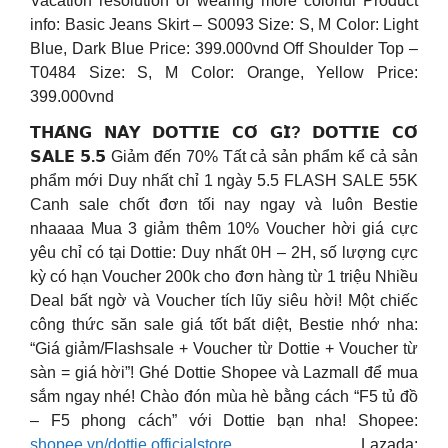
Vacation resolution of wearing more colorful Product
info: Basic Jeans Skirt – S0093 Size: S, M Color: Light
Blue, Dark Blue Price: 399.000vnd Off Shoulder Top –
T0484 Size: S, M Color: Orange, Yellow Price:
399.000vnd
𝗧𝗛𝗔́𝗡𝗚 𝗡𝗔̀𝗬 𝗗𝗢𝗧𝗧𝗜𝗘 𝗖𝗢́ 𝗚𝗜̀? 𝗗𝗢𝗧𝗧𝗜𝗘 𝗖𝗢́
𝗦𝗔𝗟𝗘 𝟱.𝟱
Giảm đến 70% Tất cả sản phẩm kể cả sản
phẩm mới Duy nhất chỉ 1 ngày 5.5 FLASH SALE 55K
Canh sale chốt đơn tối nay ngay và luôn Bestie
nhaaaa Mua 3 giảm thêm 10% Voucher hời giá cực
yêu chỉ có tại Dottie: Duy nhất 0H – 2H, số lượng cực
kỳ có hạn Voucher 200k cho đơn hàng từ 1 triệu Nhiều
Deal bất ngờ và Voucher tích lũy siêu hời! Một chiếc
công thức săn sale giá tốt bất diệt, Bestie nhớ nha:
“Giá giảm/Flashsale + Voucher từ Dottie + Voucher từ
sàn = giá hời”! Ghé Dottie Shopee và Lazmall để mua
sắm ngay nhé! Chào đón mùa hè bằng cách “F5 tủ đồ
– F5 phong cách” với Dottie bạn nha! Shopee:
shopee.vn/dottie.officialstore
Lazada: