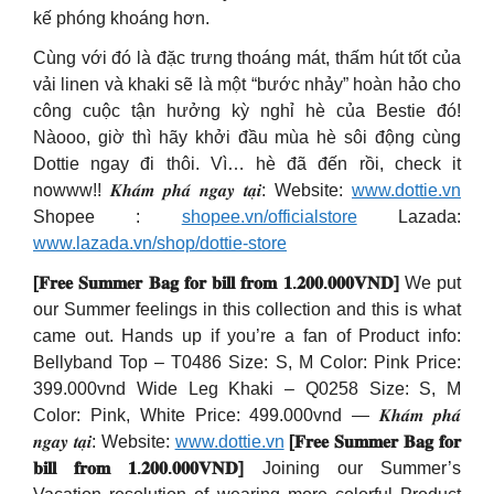
kế phóng khoáng hơn.
Cùng với đó là đặc trưng thoáng mát, thấm hút tốt của
vải linen và khaki sẽ là một “bước nhảy” hoàn hảo cho
công cuộc tận hưởng kỳ nghỉ hè của Bestie đó!
Nàooo, giờ thì hãy khởi đầu mùa hè sôi động cùng
Dottie ngay đi thôi. Vì… hè đã đến rồi, check it
nowww!! 𝑲𝒉𝒂́𝒎 𝒑𝒉𝒂́ 𝒏𝒈𝒂𝒚 𝒕𝒂̣𝒊: Website:
www.dottie.vn
Shopee :
shopee.vn/officialstore
Lazada:
www.lazada.vn/shop/dottie-store
[𝐅𝐫𝐞𝐞 𝐒𝐮𝐦𝐦𝐞𝐫 𝐁𝐚𝐠 𝐟𝐨𝐫 𝐛𝐢𝐥𝐥 𝐟𝐫𝐨𝐦 𝟏.𝟐𝟎𝟎.𝟎𝟎𝟎𝐕𝐍𝐃]
We put
our Summer feelings in this collection and this is what
came out. Hands up if you’re a fan of Product info:
Bellyband Top – T0486 Size: S, M Color: Pink Price:
399.000vnd Wide Leg Khaki – Q0258 Size: S, M
Color: Pink, White Price: 499.000vnd — 𝑲𝒉𝒂́𝒎 𝒑𝒉𝒂́
𝒏𝒈𝒂𝒚 𝒕𝒂̣𝒊: Website:
www.dottie.vn
[𝐅𝐫𝐞𝐞 𝐒𝐮𝐦𝐦𝐞𝐫 𝐁𝐚𝐠 𝐟𝐨𝐫
𝐛𝐢𝐥𝐥 𝐟𝐫𝐨𝐦 𝟏.𝟐𝟎𝟎.𝟎𝟎𝟎𝐕𝐍𝐃]
Joining our Summer’s