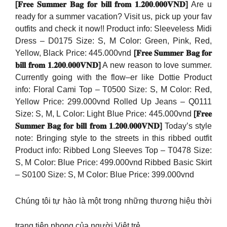
[𝐅𝐫𝐞𝐞 𝐒𝐮𝐦𝐦𝐞𝐫 𝐁𝐚𝐠 𝐟𝐨𝐫 𝐛𝐢𝐥𝐥 𝐟𝐫𝐨𝐦 𝟏.𝟐𝟎𝟎.𝟎𝟎𝟎𝐕𝐍𝐃]
Are u
ready for a summer vacation? Visit us, pick up your fav
outfits and check it now!! Product info: Sleeveless Midi
Dress – D0175 Size: S, M Color: Green, Pink, Red,
Yellow, Black Price: 445.000vnd
[𝐅𝐫𝐞𝐞 𝐒𝐮𝐦𝐦𝐞𝐫 𝐁𝐚𝐠 𝐟𝐨𝐫
𝐛𝐢𝐥𝐥 𝐟𝐫𝐨𝐦 𝟏.𝟐𝟎𝟎.𝟎𝟎𝟎𝐕𝐍𝐃]
A new reason to love summer.
Currently going with the flow–er like Dottie Product
info: Floral Cami Top – T0500 Size: S, M Color: Red,
Yellow Price: 299.000vnd Rolled Up Jeans – Q0111
Size: S, M, L Color: Light Blue Price: 445.000vnd
[𝐅𝐫𝐞𝐞
𝐒𝐮𝐦𝐦𝐞𝐫 𝐁𝐚𝐠 𝐟𝐨𝐫 𝐛𝐢𝐥𝐥 𝐟𝐫𝐨𝐦 𝟏.𝟐𝟎𝟎.𝟎𝟎𝟎𝐕𝐍𝐃]
Today’s style
note: Bringing style to the streets in this ribbed outfit
Product info: Ribbed Long Sleeves Top – T0478 Size:
S, M Color: Blue Price: 499.000vnd Ribbed Basic Skirt
– S0100 Size: S, M Color: Blue Price: 399.000vnd
Chúng tôi tự hào là một trong những thương hiệu thời
trang tiên phong của người Việt trẻ.