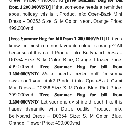
Green Price: 499.000vnd
[𝐅𝐫𝐞𝐞 𝐒𝐮𝐦𝐦𝐞𝐫 𝐁𝐚𝐠 𝐟𝐨𝐫 𝐛𝐢𝐥𝐥
𝐟𝐫𝐨𝐦 𝟏.𝟐𝟎𝟎.𝟎𝟎𝟎𝐕𝐍𝐃]
If that someone needs a reminder
about holiday, this is it Product info: Open-Back Mini
Dress – D0353 Size: S, M Color: Neon, Orange Price:
499.000vnd
[𝐅𝐫𝐞𝐞 𝐒𝐮𝐦𝐦𝐞𝐫 𝐁𝐚𝐠 𝐟𝐨𝐫 𝐛𝐢𝐥𝐥 𝐟𝐫𝐨𝐦 𝟏.𝟐𝟎𝟎.𝟎𝟎𝟎𝐕𝐍𝐃]
Did you
know the most common favourite colour is orange? All
because of this outfit Product info: Bellyband Dress –
D0354 Size: S, M Color: Blue, Orange, Flower Price:
499.000vnd
[𝐅𝐫𝐞𝐞 𝐒𝐮𝐦𝐦𝐞𝐫 𝐁𝐚𝐠 𝐟𝐨𝐫 𝐛𝐢𝐥𝐥 𝐟𝐫𝐨𝐦
𝟏.𝟐𝟎𝟎.𝟎𝟎𝟎𝐕𝐍𝐃]
We all need a perfect outfit for sunny
days don’t you think? Product info: Open-Back Cami
Mini Dress – D0356 Size: S, M Color: Blue, Pink Price:
399.000vnd
[𝐅𝐫𝐞𝐞 𝐒𝐮𝐦𝐦𝐞𝐫 𝐁𝐚𝐠 𝐟𝐨𝐫 𝐛𝐢𝐥𝐥 𝐟𝐫𝐨𝐦
𝟏.𝟐𝟎𝟎.𝟎𝟎𝟎𝐕𝐍𝐃]
Let your energy shine through like this
happy dynamite with Dottie outfits Product info:
Bellyband Dress – D0354 Size: S, M Color: Blue,
Orange, Flower Price: 499.000vnd