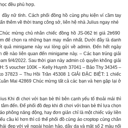
i học đều phù hợp.
đầy nữ tính. Cách phối đồng hồ cùng phụ kiện ví cầm tay
n thêm về thời trang công sở, liên hệ nhà Julius ngay nhé
húc mừng chủ nhân chiếc đồng hồ JS-062 trị giá 2tr690
am để chọn ra những bạn may mắn nhất. Dưới đây là danh
t quả minigame này vui lòng gửi về admin. Đến hết ngày
ấn đề nào liên quan đến minigame này. – Các bạn trúng giải
ream 9/4/2022. Sau thời gian này admin có quyền không giải
H: 5 voucher 100K – Kelly Huynh 37041 – Bảo Thy 34345 –
 37823 – Thu Hồi Trần 45308 1 GIẢI ĐẶC BIỆT: 1 chiếc
 Xuân Mai 42869 Chúc mừng tất cả các bạn và hẹn gặp lại ở
us Khi đi chơi với bạn bè thì bên cạnh yếu tố thoải mái thì
 tâm đến. Để phối đồ đẹp khi đi chơi với bạn bè thì lựa chọn
áo phông năng động, hay đơn giản chỉ là một chiếc váy liền
ếu cầu kì hơn thì có thể phối đồ cùng áo croptop cùng chân
ái đẹp với vẻ ngoài hoàn hảo, dây da và mặt số 2 màu nổi