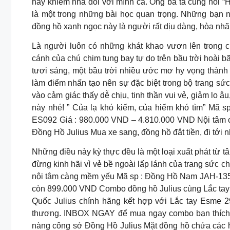
hay khiếm nhã đối với mình cả. Ông bà ta cũng nói “
là một trong những bài học quan trọng. Những bạn 
đồng hồ xanh ngọc này là người rất dịu dàng, hòa nhã
Là người luôn có những khát khao vươn lên trong 
cánh của chú chim tung bay tự do trên bầu trời hoài 
tươi sáng, một bầu trời nhiều ước mơ hy vọng thành
làm điểm nhấn tạo nên sự đặc biệt trong bộ trang sức
vào cảm giác thấy dễ chịu, tinh thần vui vẻ, giảm lo
này nhé! ” Của lạ khó kiếm, của hiếm khó tìm” Mã
ES092 Giá : 980.000 VND – 4.810.000 VND Nội tâm c
Đồng Hồ Julius Mua xe sang, đồng hồ đắt tiền, đi tới 
Những điều này kỳ thực đều là một loại xuất phát từ t
đừng kinh hãi vì vẻ bề ngoài lấp lánh của trang sức 
nội tâm càng mềm yếu Mã sp : Đồng Hồ Nam JAH-135A
còn 899.000 VND Combo đồng hồ Julius cùng Lắc tay 
Quốc Julius chính hãng kết hợp với Lắc tay Esme 2
thương. INBOX NGAY để mua ngay combo bạn thích. 
nàng công sở Đồng Hồ Julius Mặt đồng hồ chứa các h