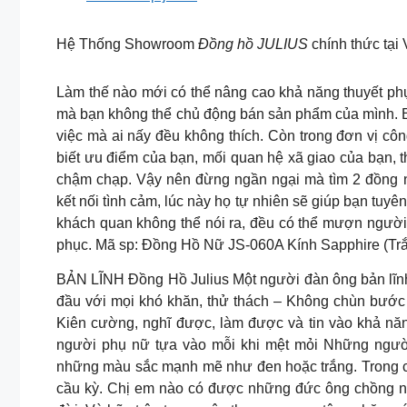
Hệ Thống Showroom
Đồng hồ JULIUS
chính thức tại
Làm thế nào mới có thể nâng cao khả năng thuyết ph
mà bạn không thể chủ động bán sản phẩm của mình. B
việc mà ai nấy đều không thích. Còn trong đơn vị c
biết ưu điểm của bạn, mối quan hệ xã giao của bạn, th
chậm chạp. Vậy nên đừng ngần ngại mà tìm 2 đồng n
kết nối tình cảm, lúc này họ tự nhiên sẽ giúp bạn tuyên
khách quan không thể nói ra, đều có thể mượn người 
phục. Mã sp: Đồng Hồ Nữ JS-060A Kính Sapphire (Tr
BẢN LĨNH Đồng Hồ Julius Một người đàn ông bản lĩnh
đầu với mọi khó khăn, thử thách – Không chùn bước 
Kiên cường, nghĩ được, làm được và tin vào khả năn
người phụ nữ tựa vào mỗi khi mệt mỏi Những người
những màu sắc mạnh mẽ như đen hoặc trắng. Trong c
cầu kỳ. Chị em nào có được những đức ông chồng nh