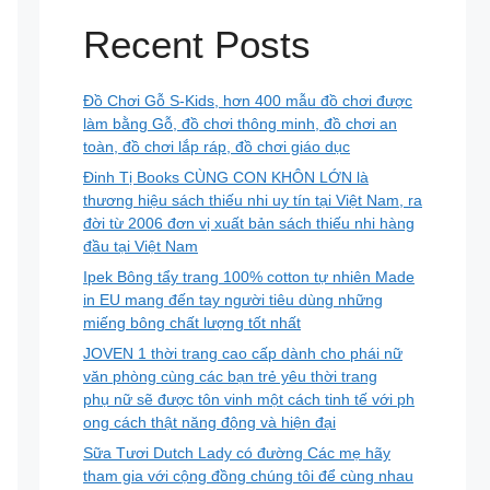
Recent Posts
Đồ Chơi Gỗ S-Kids, hơn 400 mẫu đồ chơi được
làm bằng Gỗ, đồ chơi thông minh, đồ chơi an
toàn, đồ chơi lắp ráp, đồ chơi giáo dục
Đinh Tị Books CÙNG CON KHÔN LỚN là
thương hiệu sách thiếu nhi uy tín tại Việt Nam, ra
đời từ 2006 đơn vị xuất bản sách thiếu nhi hàng
đầu tại Việt Nam
Ipek Bông tẩy trang 100% cotton tự nhiên Made
in EU mang đến tay người tiêu dùng những
miếng bông chất lượng tốt nhất
JOVEN 1 thời trang cao cấp dành cho phái nữ
văn phòng cùng các bạn trẻ yêu thời trang
phụ nữ sẽ được tôn vinh một cách tinh tế với ph
ong cách thật năng động và hiện đại
Sữa Tươi Dutch Lady có đường Các mẹ hãy
tham gia với cộng đồng chúng tôi để cùng nhau