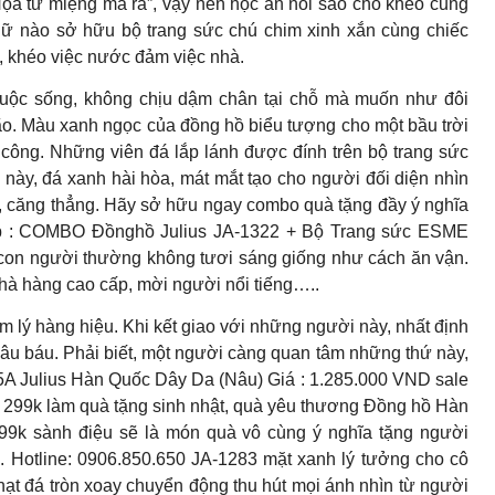
Họa từ miệng mà ra”, vậy nên học ăn nói sao cho khéo cũng
nữ nào sở hữu bộ trang sức chú chim xinh xắn cùng chiếc
, khéo việc nước đảm việc nhà.
cuộc sống, không chịu dậm chân tại chỗ mà muốn như đôi
bão. Màu xanh ngọc của đồng hồ biểu tượng cho một bầu trời
 công. Những viên đá lắp lánh được đính trên bộ trang sức
 này, đá xanh hài hòa, mát mắt tạo cho người đối diện nhìn
 âu, căng thẳng. Hãy sở hữu ngay combo quà tặng đầy ý nghĩa
 sp : COMBO Đồnghồ Julius JA-1322 + Bộ Trang sức ESME
on người thường không tươi sáng giống như cách ăn vận.
nhà hàng cao cấp, mời người nổi tiếng…..
âm lý hàng hiệu. Khi kết giao với những người này, nhất định
châu báu. Phải biết, một người càng quan tâm những thứ này,
 Julius Hàn Quốc Dây Da (Nâu) Giá : 1.285.000 VND sale
299k làm quà tặng sinh nhật, quà yêu thương Đồng hồ Hàn
99k sành điệu sẽ là món quà vô cùng ý nghĩa tặng người
Hotline: 0906.850.650 JA-1283 mặt xanh lý tưởng cho cô
ạt đá tròn xoay chuyển động thu hút mọi ánh nhìn từ người