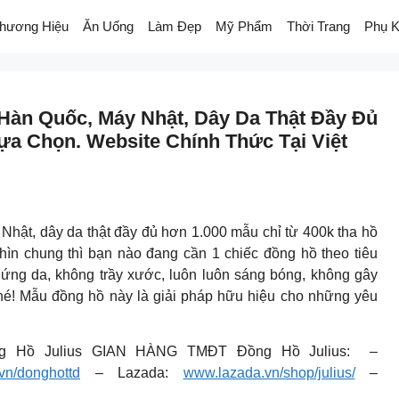
hương Hiệu
Ăn Uống
Làm Đẹp
Mỹ Phẩm
Thời Trang
Phụ K
 Hàn Quốc, Máy Nhật, Dây Da Thật Đầy Đủ
ựa Chọn. Website Chính Thức Tại Việt
Nhật, dây da thật đầy đủ hơn 1.000 mẫu chỉ từ 400k tha hồ
hìn chung thì bạn nào đang cần 1 chiếc đồng hồ theo tiêu
ứng da, không trầy xước, luôn luôn sáng bóng, không gây
hé! Mẫu đồng hồ này là giải pháp hữu hiệu cho những yêu
g Hồ Julius GIAN HÀNG TMĐT Đồng Hồ Julius: –
vn/donghottd
– Lazada:
www.lazada.vn/shop/julius/
–