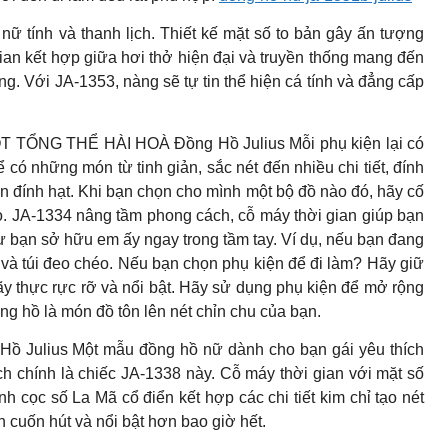
ữ tính và thanh lịch. Thiết kế mặt số to bản gây ấn tượng
gian kết hợp giữa hơi thở hiện đại và truyền thống mang đến
 Với JA-1353, nàng sẽ tự tin thể hiện cá tính và đẳng cấp
TỔNG THỂ HÀI HOÀ Đồng Hồ Julius Mỗi phụ kiện lại có
có những món từ tinh giản, sắc nét đến nhiều chi tiết, đính
ến đính hạt. Khi bạn chọn cho mình một bộ đồ nào đó, hãy cố
. JA-1334 nâng tầm phong cách, cỗ máy thời gian giúp bạn
hư bạn sở hữu em ấy ngay trong tầm tay. Ví dụ, nếu bạn đang
 và túi đeo chéo. Nếu bạn chọn phụ kiện để đi làm? Hãy giữ
c hãy thực rực rỡ và nổi bật. Hãy sử dụng phụ kiện để mở rộng
ng hồ là món đồ tôn lên nét chỉn chu của bạn.
ồ Julius Một mẫu đồng hồ nữ dành cho bạn gái yêu thích
h chính là chiếc JA-1338 này. Cỗ máy thời gian với mặt số
nh cọc số La Mã cổ điển kết hợp các chi tiết kim chỉ tạo nét
 cuốn hút và nổi bật hơn bao giờ hết.