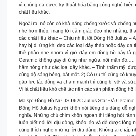
vì chúng đã được kỹ thuật hóa bằng công nghệ hiện 
chất liệu khác.
Ngoài ra, nó còn có khả năng chống xước và chống nư
nhẹ hơn thép, mang tới cảm giác đeo nhẹ nhàng, th
các chất liệu khác – Chịu nhiệt tốt Đồng Hồ Julius – 
hay bị dị ứng khi đeo các loại dây thép hoặc dây da
thở phào nhẹ nhõm vì giờ đây em đồng hồ này là g
Ceramic không gây dị ứng như ngứa, nổi mẩn đỏ,…. d
hầm nóng như các loại dây khác. – Tính thẩm mỹ: đượ
cùng độ sáng bóng, bắt mắt. 2) Có ưu thì cũng có khu
gặp lực tác động va chạm mạnh thì cũng bị vỡ và sức
Vì là chất liệu khó chế tác nên các sản phẩm đồng hồ
Mã sp: Đồng Hồ Nữ JS-062C Julius Star Đá Ceramic 
Đồng Hồ Julius Người khôn nói tiếng dịu dàng dễ ng
nghĩa. Những chú chim khôn ngoan thì tiếng hót rảnh
luôn biết nói lời dịu dàng, khéo léo và dễ được lòng 
cũng thích nghe những lời dịu dàng. Không ai chấp nh