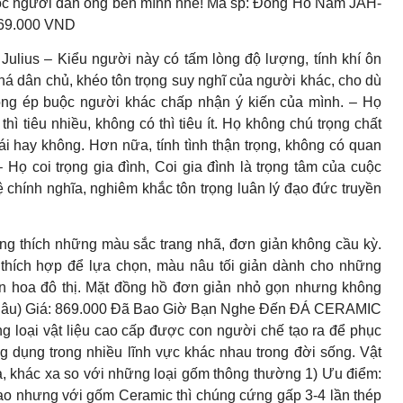
 sóc người đàn ông bên mình nhé! Mã sp: Đồng Hồ Nam JAH-
469.000 VND
s – Kiểu người này có tấm lòng độ lượng, tính khí ôn
khá dân chủ, khéo tôn trọng suy nghĩ của người khác, cho dù
ng ép buộc người khác chấp nhận ý kiến của mình. – Họ
hì tiêu nhiều, không có thì tiêu ít. Họ không chú trọng chất
ái hay không. Hơn nữa, tính tình thận trọng, không có quan
 Họ coi trọng gia đình, Coi gia đình là trọng tâm của cuộc
ệ chính nghĩa, nghiêm khắc tôn trọng luân lý đạo đức truyền
ng thích những màu sắc trang nhã, đơn giản không cầu kỳ.
thích hợp để lựa chọn, màu nâu tối giản dành cho những
ồn hoa đô thị. Mặt đồng hồ đơn giản nhỏ gọn nhưng không
(nâu) Giá: 869.000 Đã Bao Giờ Bạn Nghe Đến ĐÁ CERAMIC
 loại vật liệu cao cấp được con người chế tạo ra để phục
dụng trong nhiều lĩnh vực khác nhau trong đời sống. Vật
a, khác xa so với những loại gốm thông thường 1) Ưu điểm:
cao nhưng với gốm Ceramic thì chúng cứng gấp 3-4 lần thép