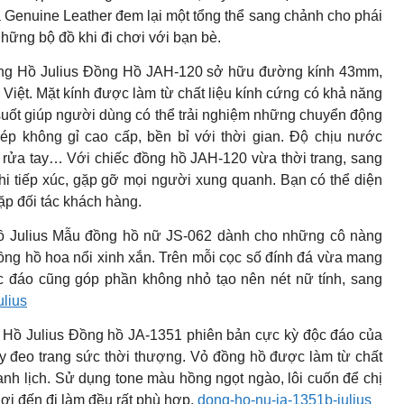
a Genuine Leather đem lại một tổng thể sang chảnh cho phái
những bộ đồ khi đi chơi với bạn bè.
g Hồ Julius Đồng Hồ JAH-120 sở hữu đường kính 43mm,
Việt. Mặt kính được làm từ chất liệu kính cứng có khả năng
g suốt giúp người dùng có thể trải nghiệm những chuyển động
ép không gỉ cao cấp, bền bỉ với thời gian. Độ chịu nước
rửa tay… Với chiếc đồng hồ JAH-120 vừa thời trang, sang
khi tiếp xúc, gặp gỡ mọi người xung quanh. Bạn có thể diện
ặp đối tác khách hàng.
ồ Julius Mẫu đồng hồ nữ JS-062 dành cho những cô nàng
đồng hồ hoa nổi xinh xắn. Trên mỗi cọc số đính đá vừa mang
c đáo cũng góp phần không nhỏ tạo nên nét nữ tính, sang
ulius
ồ Julius Đồng hồ JA-1351 phiên bản cực kỳ độc đáo của
ây đeo trang sức thời thượng. Vỏ đồng hồ được làm từ chất
thanh lịch. Sử dụng tone màu hồng ngọt ngào, lôi cuốn để chị
ơi đến đi làm đều rất phù hợp.
dong-ho-nu-ja-1351b-julius