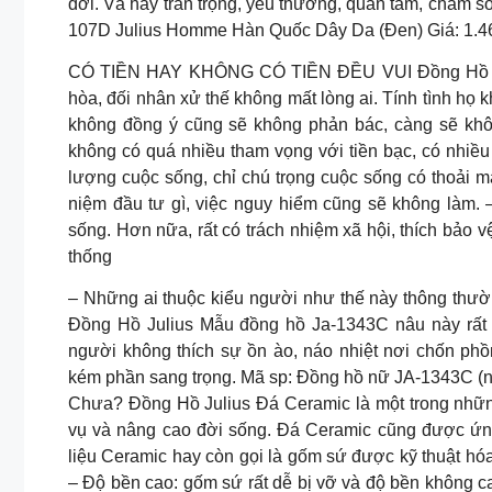
đời. Và hãy trân trọng, yêu thương, quan tâm, chăm
107D Julius Homme Hàn Quốc Dây Da (Đen) Giá: 1.
CÓ TIỀN HAY KHÔNG CÓ TIỀN ĐỀU VUI Đồng Hồ Juliu
hòa, đối nhân xử thế không mất lòng ai. Tính tình họ 
không đồng ý cũng sẽ không phản bác, càng sẽ khô
không có quá nhiều tham vọng với tiền bạc, có nhiều t
lượng cuộc sống, chỉ chú trọng cuộc sống có thoải m
niệm đầu tư gì, việc nguy hiểm cũng sẽ không làm. –
sống. Hơn nữa, rất có trách nhiệm xã hội, thích bảo v
thống
– Những ai thuộc kiểu người như thế này thông thườ
Đồng Hồ Julius Mẫu đồng hồ Ja-1343C nâu này rất 
người không thích sự ồn ào, náo nhiệt nơi chốn ph
kém phần sang trọng. Mã sp: Đồng hồ nữ JA-1343C 
Chưa? Đồng Hồ Julius Đá Ceramic là một trong những
vụ và nâng cao đời sống. Đá Ceramic cũng được ứng 
liệu Ceramic hay còn gọi là gốm sứ được kỹ thuật hó
– Độ bền cao: gốm sứ rất dễ bị vỡ và độ bền không 