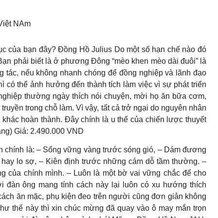
 Việt NAm
ục của bạn đây? Đồng Hồ Julius Do một số hạn chế nào đó
ạn phải biết là ở phương Đông “mèo khen mèo dài đuôi” là
ông tác, nếu không nhanh chóng để đồng nghiệp và lãnh đạo
ì có thể ảnh hưởng đến thành tích làm việc vì sự phát triển
ghiệp thường ngày thích nói chuyện, mời họ ăn bữa cơm,
 truyền trong chỗ làm. Vì vậy, tất cả trở ngại do nguyên nhân
khác hoàn thành. Đây chính là u thế của chiến lược thuyết
ắng) Giá: 2.490.000 VND
 chính là: – Sống vững vàng trước sóng gió, – Dám đương
hay lo sợ, – Kiên định trước những cám dỗ tầm thường. –
g của chính mình. – Luôn là một bờ vai vững chắc để cho
 đàn ông mang tính cách này lại luôn có xu hướng thích
ách ăn mặc, phụ kiện đeo trên người cũng đơn giản không
ư thế này thì xin chúc mừng đã quay vào ô may mắn trọn