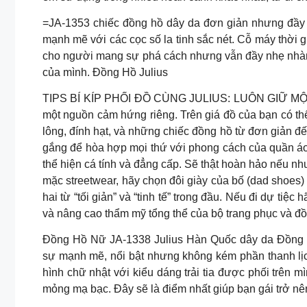
=JA-1353 chiếc đồng hồ dây da đơn giản nhưng đầy n
mạnh mẽ với các cọc số la tinh sắc nét. Cỗ máy thời 
cho người mang sự phá cách nhưng vẫn đầy nhẹ nhàng.
của mình. Đồng Hồ Julius
TIPS BÍ KÍP PHỐI ĐỒ CÙNG JULIUS: LUÔN GIỮ MỘT 
một nguồn cảm hứng riêng. Trên giá đồ của bạn có thể 
lông, đính hạt, và những chiếc đồng hồ từ đơn giản đ
gắng để hòa hợp mọi thứ với phong cách của quần áo
thể hiện cá tính và đẳng cấp. Sẽ thật hoàn hảo nếu n
mặc streetwear, hãy chọn đôi giày của bố (dad shoes)
hai từ “tối giản” và “tinh tế” trong đầu. Nếu đi dự tiệ
và nâng cao thẩm mỹ tổng thể của bộ trang phục và đồ
Đồng Hồ Nữ JA-1338 Julius Hàn Quốc dây da Đồng H
sự mạnh mẽ, nổi bật nhưng không kém phần thanh lịc
hình chữ nhật với kiểu dáng trải tia được phối trên mì
mỏng mạ bạc. Đây sẽ là điểm nhất giúp bạn gái trở nên