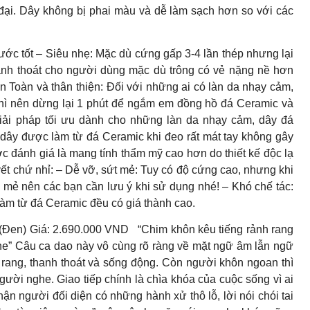
đại. Dây không bị phai màu và dễ làm sạch hơn so với các
ớc tốt – Siêu nhẹ: Mặc dù cứng gấp 3-4 lần thép nhưng lại
anh thoát cho người dùng mặc dù trông có vẻ nặng nề hơn
An Toàn và thân thiện: Đối với những ai có làn da nhạy cảm,
 thì nên dừng lại 1 phút để ngắm em đồng hồ đá Ceramic và
iải pháp tối ưu dành cho những làn da nhạy cảm, dây đá
ây được làm từ đá Ceramic khi đeo rất mát tay không gây
c đánh giá là mang tính thẩm mỹ cao hơn do thiết kế độc lạ
yết chứ nhỉ: – Dễ vỡ, sứt mẻ: Tuy có độ cứng cao, nhưng khi
 mẻ nên các bạn cần lưu ý khi sử dụng nhé! – Khó chế tác:
 làm từ đá Ceramic đều có giá thành cao.
(Đen) Giá: 2.690.000 VND “Chim khôn kêu tiếng rảnh rang
he” Câu ca dao này vô cùng rõ ràng về mặt ngữ âm lẫn ngữ
 rang, thanh thoát và sống động. Còn người khôn ngoan thì
người nghe. Giao tiếp chính là chìa khóa của cuộc sống vì ai
ận người đối diện có những hành xử thô lỗ, lời nói chói tai