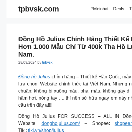
Skip
tpbvsk.com
*Moinhat
Deals
T
to
content
Đồng Hồ Julius Chính Hãng Thiết Kế
Hơn 1.000 Mẫu Chỉ Từ 400k Tha Hồ L
Nam.
28/09/2024
by
tpbvsk
Đồng hồ Julius
chính hãng – Thiết kế Hàn Quốc, máy 
lựa chọn. Website chính thức tại Việt Nam. Nhưng n
chuẩn: không bị xuống màu, phai màu, không gây dị 
hầm hơi, nóng tay….. thì nên sở hữu ngay em này n
cầu trên đấy ạ!!!!
Đồng Hồ Julius FOR SUCCESS – ALL IN Đồn
Website:
donghojulius.com/
– Shopee:
shopee.
Tiki:
tiki.vn/shop/julius