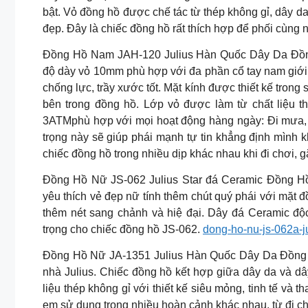
bật. Vỏ đồng hồ được chế tác từ thép không gỉ, dây d
đẹp. Đây là chiếc đồng hồ rất thích hợp để phối cùng 
Đồng Hồ Nam JAH-120 Julius Hàn Quốc Dây Da Đồn
độ dày vỏ 10mm phù hợp với đa phần cổ tay nam giới 
chống lực, trầy xước tốt. Mặt kính được thiết kế tron
bên trong đồng hồ. Lớp vỏ được làm từ chất liệu th
3ATMphù hợp với mọi hoạt động hàng ngày: Đi mưa, 
trọng này sẽ giúp phái mạnh tự tin khẳng định mình 
chiếc đồng hồ trong nhiều dịp khác nhau khi đi chơi, g
Đồng Hồ Nữ JS-062 Julius Star đá Ceramic Đồng H
yêu thích vẻ đẹp nữ tính thêm chút quý phái với mặt 
thêm nét sang chảnh và hiệ đại. Dây đá Ceramic độ
trọng cho chiếc đồng hồ JS-062.
dong-ho-nu-js-062a-j
Đồng Hồ Nữ JA-1351 Julius Hàn Quốc Dây Da Đồng H
nhà Julius. Chiếc đồng hồ kết hợp giữa dây da và d
liệu thép không gỉ với thiết kế siêu mỏng, tinh tế và 
em sử dụng trong nhiều hoàn cảnh khác nhau, từ đi ch