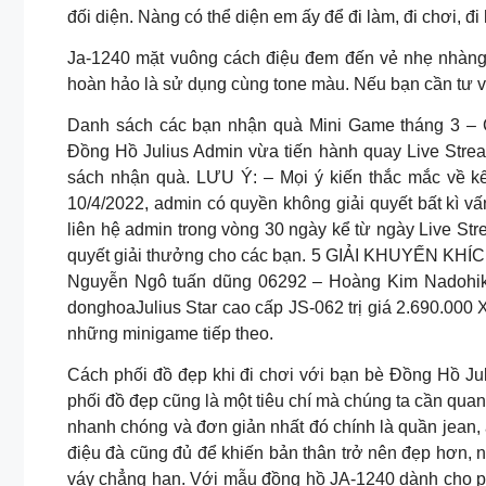
đối diện. Nàng có thể diện em ấy để đi làm, đi chơi, đ
Ja-1240 mặt vuông cách điệu đem đến vẻ nhẹ nhàng 
hoàn hảo là sử dụng cùng tone màu. Nếu bạn cần tư vấ
Danh sách các bạn nhận quà Mini Game tháng 3 – C
Đồng Hồ Julius Admin vừa tiến hành quay Live Stre
sách nhận quà. LƯU Ý: – Mọi ý kiến thắc mắc về kế
10/4/2022, admin có quyền không giải quyết bất kì v
liên hệ admin trong vòng 30 ngày kể từ ngày Live St
quyết giải thưởng cho các bạn. 5 GIẢI KHUYẾN KHÍC
Nguyễn Ngô tuấn dũng 06292 – Hoàng Kim Nadohiko
donghoaJulius Star cao cấp JS-062 trị giá 2.690.000
những minigame tiếp theo.
Cách phối đồ đẹp khi đi chơi với bạn bè Đồng Hồ Juli
phối đồ đẹp cũng là một tiêu chí mà chúng ta cần quan
nhanh chóng và đơn giản nhất đó chính là quần jean, 
điệu đà cũng đủ để khiến bản thân trở nên đẹp hơn, n
váy chẳng hạn. Với mẫu đồng hồ JA-1240 dành cho ph