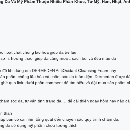
 hoạt chất chống lão hóa giúp da trẻ lâu
i sơ ri, hương thảo, giúp da căng mướt, sạch bụi và đều màu da
 vấn đề khi dùng em DERMEDEN AntiOxidant Cleansing Foam này
 sản phẩm chống lão hóa và chăm sóc da toàn diện. Dermeden được đánh
, ghé qua link: dưới phần comment để tìm hiểu và đặt mua sản phẩm n
hăm sóc da, tư vấn tình trạng da,… để cải thiện ngay hôm nay nào cá
ản thân
giúp bạn có cái nhìn tổng quát đến chuyên sâu quy trình chăm da.
 ứng do sử dụng mỹ phẩm chưa tương thích.