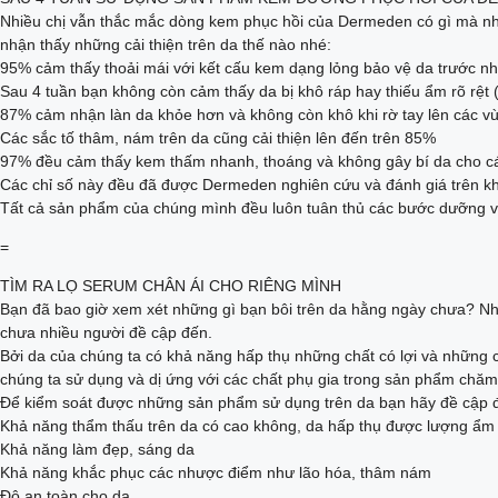
Nhiều chị vẫn thắc mắc dòng kem phục hồi của Dermeden có gì mà nhi
nhận thấy những cải thiện trên da thế nào nhé:
95% cảm thấy thoải mái với kết cấu kem dạng lỏng bảo vệ da trước nh
Sau 4 tuần bạn không còn cảm thấy da bị khô ráp hay thiếu ẩm rõ rệt 
87% cảm nhận làn da khỏe hơn và không còn khô khi rờ tay lên các v
Các sắc tố thâm, nám trên da cũng cải thiện lên đến trên 85%
97% đều cảm thấy kem thấm nhanh, thoáng và không gây bí da cho c
Các chỉ số này đều đã được Dermeden nghiên cứu và đánh giá trên kh
Tất cả sản phẩm của chúng mình đều luôn tuân thủ các bước dưỡng v
=
TÌM RA LỌ SERUM CHÂN ÁI CHO RIÊNG MÌNH
Bạn đã bao giờ xem xét những gì bạn bôi trên da hằng ngày chưa? Nh
chưa nhiều người đề cập đến.
Bởi da của chúng ta có khả năng hấp thụ những chất có lợi và những c
chúng ta sử dụng và dị ứng với các chất phụ gia trong sản phẩm chăm
Để kiểm soát được những sản phẩm sử dụng trên da bạn hãy đề cập đ
Khả năng thẩm thấu trên da có cao không, da hấp thụ được lượng ẩm 
Khả năng làm đẹp, sáng da
Khả năng khắc phục các nhược điểm như lão hóa, thâm nám
Độ an toàn cho da