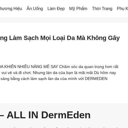
hương Hiệu
Ăn Uống
Làm Đẹp
Mỹ Phẩm
Thời Trang
Phụ K
ng Làm Sạch Mọi Loại Da Mà Không Gây
 KHIẾN NHIỀU NÀNG MÊ SAY Chăm sóc da quan trọng hơn rất
 vui vẻ và đi chơi. Nhưng làn da của bạn là mãi mãi Dù hôm nay
ươi sáng bằng cách làm sạch làn da của mình với DERMEDEN
 ALL IN DermEden