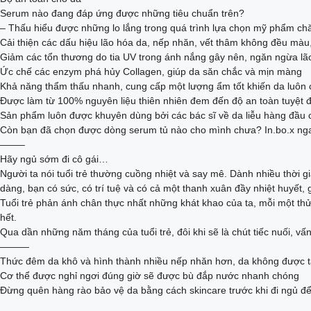
Serum nào đang đáp ứng được những tiêu chuẩn trên?
– Thấu hiểu được những lo lắng trong quá trình lựa chọn mỹ phẩm ch
Cải thiện các dấu hiệu lão hóa da, nếp nhăn, vết thâm không đều màu
Giảm các tổn thương do tia UV trong ánh nắng gây nên, ngăn ngừa lã
Ức chế các enzym phá hủy Collagen, giúp da săn chắc và mịn màng
Khả năng thẩm thấu nhanh, cung cấp một lượng ẩm tốt khiến da luôn 
Được làm từ 100% nguyên liệu thiên nhiên đem đến độ an toàn tuyệt đ
Sản phẩm luôn được khuyên dùng bởi các bác sĩ về da liễu hàng đầu c
Còn bạn đã chọn được dòng serum tủ nào cho mình chưa? In.bo.x nga
——–
Hãy ngủ sớm đi cô gái…
Người ta nói tuổi trẻ thường cuồng nhiệt và say mê. Dành nhiều thời 
dàng, bạn có sức, có trí tuệ và có cả một thanh xuân đầy nhiệt huyết,
Tuổi trẻ phản ánh chân thực nhất những khát khao của ta, mỗi một thử 
hết.
Qua dần những năm tháng của tuổi trẻ, đôi khi sẽ là chút tiếc nuối, vấ
———
Thức đêm da khô và hình thành nhiều nếp nhăn hơn, da không được tá
Cơ thể được nghỉ ngơi đúng giờ sẽ được bù đắp nước nhanh chóng
Đừng quên hàng rào bảo vệ da bằng cách skincare trước khi đi ngủ đ