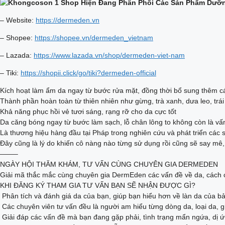
– Website:
https://dermeden.vn
– Shopee:
https://shopee.vn/dermeden_vietnam
– Lazada:
https://www.lazada.vn/shop/dermeden-viet-nam
– Tiki:
https://shopii.click/go/tiki?dermeden-official
Kích hoạt làm ẩm da ngay từ bước rửa mặt, đồng thời bổ sung thêm các
Thành phần hoàn toàn từ thiên nhiên như gừng, trà xanh, dưa leo, trá
Khả năng phục hồi vẻ tươi sáng, rạng rỡ cho da cực tốt
Da căng bóng ngay từ bước làm sạch, lỗ chân lông to không còn là
Là thương hiệu hàng đầu tại Pháp trong nghiên cứu và phát triển các
Đây cũng là lý do khiến cô nàng nào từng sử dụng rồi cũng sẽ say mê
——–
NGÀY HỘI THĂM KHÁM, TƯ VẤN CÙNG CHUYÊN GIA DERMEDEN
Giải mã thắc mắc cùng chuyên gia DermEden các vấn đề về da, cách c
KHI ĐĂNG KÝ THAM GIA TƯ VẤN BẠN SẼ NHẬN ĐƯỢC GÌ?
️ Phân tích và đánh giá da của bạn, giúp bạn hiểu hơn về làn da của b
️ Các chuyên viên tư vấn đều là người am hiểu từng dòng da, loại da, 
️ Giải đáp các vấn đề mà bạn đang gặp phải, tình trạng mẩn ngứa, dị