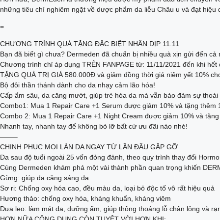
những tiêu chí nghiêm ngặt về dược phẩm da liễu Châu u và đạt hiệu 
=
CHƯƠNG TRÌNH QUÀ TẶNG ĐẶC BIỆT NHÂN DỊP 11.11
Bạn đã biết gì chưa? Dermeden đã chuẩn bị nhiều quà xịn gửi đến cả 
Chương trình chỉ áp dụng TRÊN FANPAGE từ: 11/11/2021 đến khi hết 
TẶNG QUÀ TRỊ GIÁ 580.000Đ và giảm đồng thời giá niêm yết 10% ch
Bộ đôi thần thánh dành cho da nhạy cảm lão hóa!
Cấp ẩm sâu, da căng mướt, giúp trẻ hóa da mà vẫn bảo đảm sự thoải 
Combo1: Mua 1 Repair Care +1 Serum được giảm 10% và tặng thêm 1
Combo 2: Mua 1 Repair Care +1 Night Cream được giảm 10% và tặng 
Nhanh tay, nhanh tay để không bỏ lỡ bất cứ ưu đãi nào nhé!
——–
CHINH PHỤC MỌI LÀN DA NGAY TỪ LẦN ĐẦU GẶP GỠ
Da sau độ tuổi ngoài 25 vốn đỏng đảnh, theo quy trình thay đổi Horm
Cùng Dermeden khám phá một vài thành phần quan trọng khiến DERM
Gừng: giúp da căng sáng da
Sơ ri: Chống oxy hóa cao, đều màu da, loại bỏ độc tố vô rất hiệu quả
Hương thảo: chống oxy hóa, kháng khuẩn, kháng viêm
Dưa leo: làm mát da, dưỡng ẩm, giúp thông thoáng lỗ chân lông và rạn
HƠN NỮA CÔNG DỤNG CÒN TUYỆT VỜI HƠN KHI: