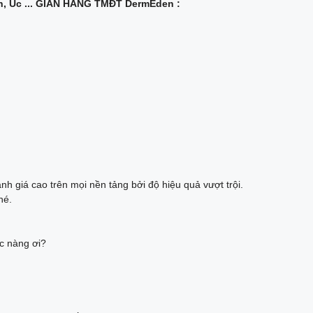
GIAN HÀNG TMĐT DermEden :
 giá cao trên mọi nền tảng bởi độ hiệu quả vượt trội.
hé.
c nàng ơi?