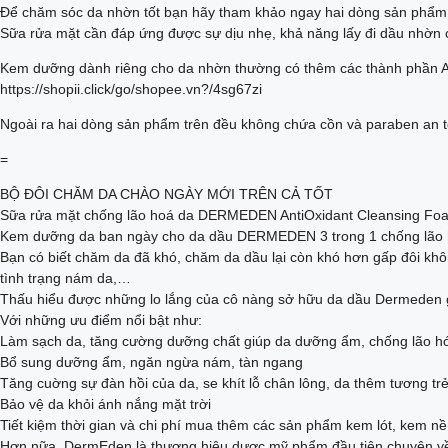
Để chăm sóc da nhờn tốt bạn hãy tham khảo ngay hai dòng sản phẩm
Sữa rửa mặt cần đáp ứng được sự dịu nhẹ, khả năng lấy đi dầu nhờn c
Kem dưỡng dành riêng cho da nhờn thường có thêm các thành phần Axit A
https://shopii.click/go/shopee.vn?/4sg67zi
Ngoài ra hai dòng sản phẩm trên đều không chứa cồn và paraben an to
=
BỘ ĐÔI CHĂM DA CHÀO NGÀY MỚI TRÊN CẢ TỐT
Sữa rửa mặt chống lão hoá da DERMEDEN AntiOxidant Cleansing Fo
Kem dưỡng da ban ngày cho da dầu DERMEDEN 3 trong 1 chống lão
Bạn có biết chăm da đã khó, chăm da dầu lại còn khó hơn gấp đôi khô
tình trạng nám da,…
Thấu hiểu được những lo lắng của cô nàng sở hữu da dầu Dermeden g
Với những ưu điểm nổi bật như:
Làm sạch da, tăng cường dưỡng chất giúp da dưỡng ẩm, chống lão h
Bổ sung dưỡng ẩm, ngăn ngừa nám, tàn ngang
Tăng cuờng sự đàn hồi của da, se khít lỗ chân lông, da thêm tương trẻ
Bảo vệ da khỏi ánh nắng mặt trời
Tiết kiệm thời gian và chi phí mua thêm các sản phẩm kem lót, kem n
Hơn nữa, DermEden là thương hiệu dược mỹ phẩm đầu tiên chuyên về l