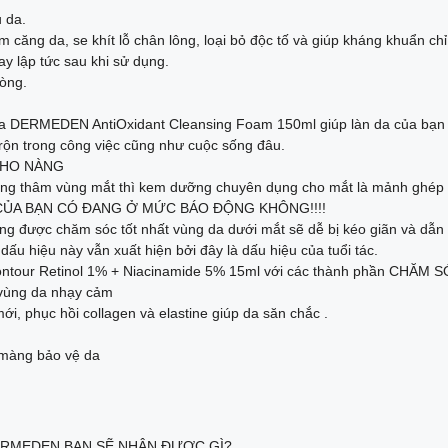
 da.
m căng da, se khít lỗ chân lông, loại bỏ độc tố và giúp kháng khuẩn ch
y lập tức sau khi sử dụng.
òng.
 da DERMEDEN AntiOxidant Cleansing Foam 150ml giúp làn da của bạn
n rộn trong công việc cũng như cuộc sống đâu.
CHO NÀNG
 quầng thâm vùng mắt thì kem dưỡng chuyên dụng cho mắt là mảnh ghép
CỦA BẠN CÓ ĐANG Ở MỨC BÁO ĐỘNG KHÔNG!!!!
ông được chăm sóc tốt nhất vùng da dưới mắt sẽ dễ bị kéo giãn và dẫ
u hiệu này vẫn xuất hiện bởi đây là dấu hiệu của tuổi tác.
ur Retinol 1% + Niacinamide 5% 15ml với các thành phần CHĂM SÓC 
o vùng da nhạy cảm
mới, phục hồi collagen và elastine giúp da săn chắc .
 màng bảo vệ da
ERMEDEN BẠN SẼ NHẬN ĐƯỢC GÌ?