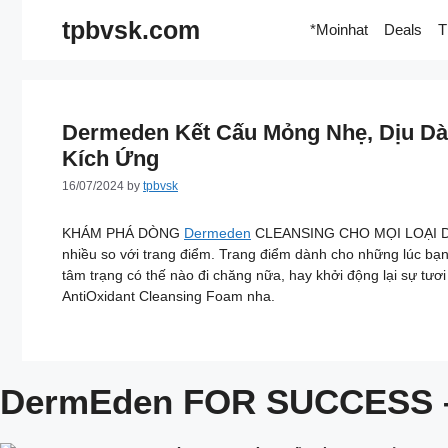
Skip
tpbvsk.com
*Moinhat
Deals
T
to
content
Dermeden Kết Cấu Mỏng Nhẹ, Dịu Dà
Kích Ứng
16/07/2024
by
tpbvsk
KHÁM PHÁ DÒNG
Dermeden
CLEANSING CHO MỌI LOẠI DA
nhiều so với trang điểm. Trang điểm dành cho những lúc bạn
tâm trạng có thế nào đi chăng nữa, hay khởi động lại sự t
AntiOxidant Cleansing Foam nha.
DermEden FOR SUCCESS –