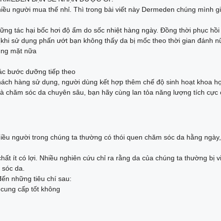
ều người mua thế nhỉ. Thì trong bài viết này Dermeden chúng mình gi
ững tác hại bốc hơi độ ẩm do sốc nhiệt hàng ngày. Đồng thời phục hồ
(khi sử dụng phấn ướt bạn không thấy da bị mốc theo thời gian đánh n
ùng mặt nữa
ác bước dưỡng tiếp theo
ách hàng sử dụng, người dùng kết hợp thêm chế độ sinh hoạt khoa họ
à chăm sóc da chuyên sâu, bạn hãy cùng lan tỏa năng lượng tích cự
iều người trong chúng ta thường có thói quen chăm sóc da hằng ngày
hất ít có lợi. Nhiều nghiên cứu chỉ ra rằng da của chúng ta thường bị
 sóc da.
ến những tiêu chí sau:
cung cấp tốt không