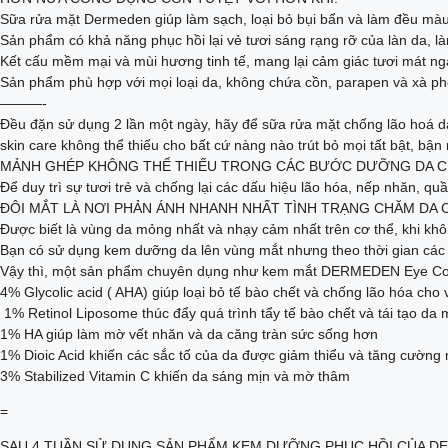
Sữa rửa mặt Dermeden giúp làm sạch, loại bỏ bụi bẩn và làm đều màu
Sản phẩm có khả năng phục hồi lại vẻ tươi sáng rạng rỡ của làn da, là
Kết cấu mềm mại và mùi hương tinh tế, mang lại cảm giác tươi mát nga
Sản phẩm phù hợp với mọi loại da, không chứa cồn, parapen và xà ph
———-
Đều đặn sử dụng 2 lần một ngày, hãy để sữa rửa mặt chống lão hoá
skin care không thể thiếu cho bất cứ nàng nào trút bỏ mọi tất bật, bậ
MẢNH GHÉP KHÔNG THỂ THIẾU TRONG CÁC BƯỚC DƯỠNG DA 
Để duy trì sự tươi trẻ và chống lại các dấu hiệu lão hóa, nếp nhăn,
ĐÔI MẮT LÀ NƠI PHẢN ÁNH NHANH NHẤT TÌNH TRẠNG CHĂM DA 
Được biết là vùng da mỏng nhất và nhạy cảm nhất trên cơ thể, khi kh
Bạn có sử dụng kem dưỡng da lên vùng mắt nhưng theo thời gian các dấ
Vậy thì, một sản phẩm chuyên dụng như kem mắt DERMEDEN Eye Conto
4% Glycolic acid ( AHA) giúp loại bỏ tế bào chết và chống lão hóa ch
​​ 1% Retinol Liposome thúc đẩy quá trình tẩy tế bào chết và tái tạo da 
1% HA giúp làm mờ vết nhăn và da căng tràn sức sống hơn
1% Dioic Acid khiến các sắc tố của da được giảm thiểu và tăng cường
3% Stabilized Vitamin C khiến da sáng mịn và mờ thâm
=
SAU 4 TUẦN SỬ DỤNG SẢN PHẨM KEM DƯỠNG PHỤC HỒI CỦA D