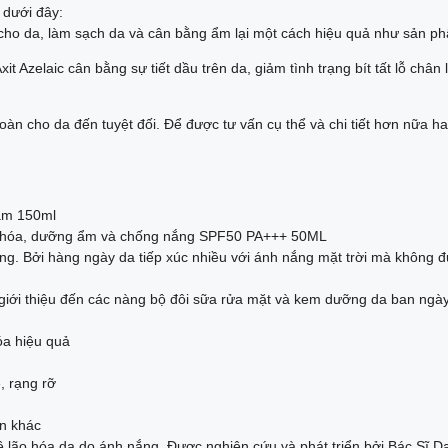
 dưới đây:
ho da, làm sạch da và cân bằng ẩm lại một cách hiệu quả như sản phẩ
zelaic cân bằng sự tiết dầu trên da, giảm tình trạng bít tất lỗ chân 
àn cho da đến tuyệt đối. Để được tư vấn cụ thể và chi tiết hơn nữa h
am 150ml
 hóa, dưỡng ẩm và chống nắng SPF50 PA+++ 50ML
ng. Bởi hàng ngày da tiếp xúc nhiều với ánh nắng mặt trời mà không đ
iới thiệu đến các nàng bộ đôi sữa rửa mặt và kem dưỡng da ban ngày
óa hiệu quả
, rạng rỡ
ền khác
ão hóa da do ánh nắng. Được nghiên cứu và phát triển bởi Bác Sĩ Da 