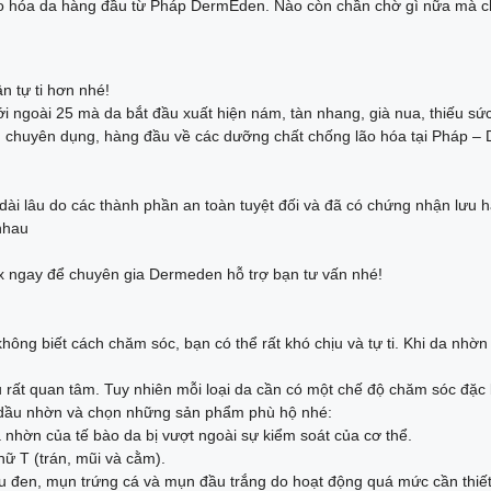
ão hóa da hàng đầu từ Pháp DermEden. Nào còn chần chờ gì nữa mà c
n tự ti hơn nhé!
i ngoài 25 mà da bắt đầu xuất hiện nám, tàn nhang, già nua, thiếu sứ
 chuyên dụng, hàng đầu về các dưỡng chất chống lão hóa tại Pháp – 
ài lâu do các thành phần an toàn tuyệt đối và đã có chứng nhận lưu h
nhau
x ngay để chuyên gia Dermeden hỗ trợ bạn tư vấn nhé!
không biết cách chăm sóc, bạn có thể rất khó chịu và tự ti. Khi da n
rất quan tâm. Tuy nhiên mỗi loại da cần có một chế độ chăm sóc đặc 
a dầu nhờn và chọn những sản phẩm phù hộ nhé:
ã nhờn của tế bào da bị vượt ngoài sự kiểm soát của cơ thể.
hữ T (trán, mũi và cằm).
ầu đen, mụn trứng cá và mụn đầu trắng do hoạt động quá mức cần thiế