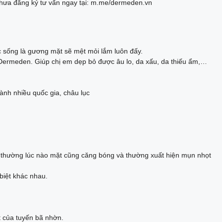
hưa đăng ký tư vấn ngay tại: m.me/dermeden.vn
c sống là gương mặt sẽ mệt mỏi lắm luôn đấy.
Dermeden. Giúp chị em dẹp bỏ được âu lo, da xấu, da thiếu ẩm,…
ành nhiều quốc gia, châu lục
hờn thường lúc nào mặt cũng căng bóng và thường xuất hiện mụn nhọt
biệt khác nhau.
t của tuyến bã nhờn.