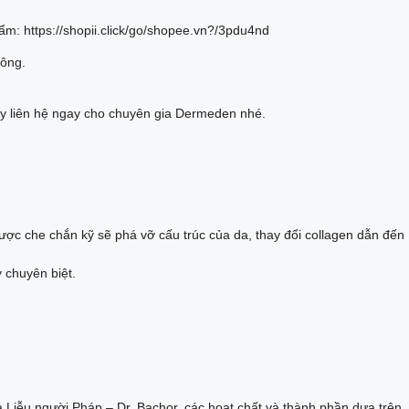
m: https://shopii.click/go/shopee.vn?/3pdu4nd
lông.
ay liên hệ ngay cho chuyên gia Dermeden nhé.
ược che chắn kỹ sẽ phá vỡ cấu trúc của da, thay đổi collagen dẫn đến
 chuyên biệt.
Liễu người Pháp – Dr. Bachor, các hoạt chất và thành phần dựa trên