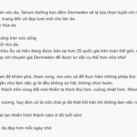
ăm sóc da, Serum dưỡng ban đêm Dermeden sẽ là lựa chọn tuyệt vời n
, mang đến vẻ đẹp tươi mới cho làn da.
o hóa da
căng tràn sức sống
ối cho da
hâu Âu và hiện đang được bán tại hơn 25 quốc gia trên toàn thế giới,
y với chuyên gia Dermeden để được tư vấn cụ thể hơn nữa nhé!
gian để khám phá, tham vọng, mơ ước và để thực hiện những phép thử c
 gần như làm việc gì là đều không sợ hãi, không chùn bước.
thách trên vùng đất mới khiến ta thích thú hơn, cuồng nhiệt hơn. Nhưng
n vương, hay đơn cử là một chút gì đó thật hối hận khi không làm việc n
i tạo khiến hình thành nám ở độ tuổi sớm
ể da đẹp hơn mỗi ngày nhé.