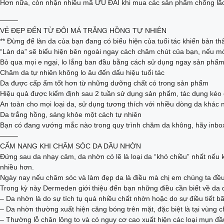
​​Hơn nữa, còn nhận nhiều mã ƯU ĐÃI khi mua các sản phẩm chống l
——–
VẺ ĐẸP ĐẾN TỪ ĐÔI MÁ TRẮNG HỒNG TỰ NHIÊN
** Đừng để làn da của bạn đang có biểu hiện của tuổi tác khiến bản thâ
“Làn da” sẽ biểu hiện bên ngoài ngay cách chăm chút của bạn, nếu mớ
Bỏ qua mọi e ngại, lo lắng ban đầu bằng cách sử dụng ngay sản phẩm
Chăm da tự nhiên không lo âu đến dấu hiệu tuổi tác
Da được cấp ẩm tốt hơn từ những dưỡng chất có trong sản phẩm
Hiệu quả được kiểm định sau 2 tuần sử dụng sản phẩm, tác dụng kéo d
An toàn cho mọi loại da, sử dụng tương thích với nhiều dòng da khác 
Da trắng hồng, sáng khỏe một cách tự nhiên
Bạn có đang vướng mắc nào trong quy trình chăm da không, hãy inbo
——–
CẨM NANG KHI CHĂM SÓC DA DẦU NHỜN
Đứng sau da nhạy cảm, da nhờn có lẽ là loại da “khó chiều” nhất nếu 
nhiều hơn.
Ngày nay nếu chăm sóc và làm đẹp da là điều mà chị em chúng ta đều 
Trong kỳ này Dermeden giới thiệu đến bạn những điều cần biết về d
– Da nhờn là do sự tích tụ quá nhiều chất nhờn hoặc do sự điều tiết b
– Da nhờn thường xuất hiện căng bóng trên mặt, đặc biệt là tại vùng c
– Thường lỗ chân lông to và có nguy cơ cao xuất hiện các loại mụn đ