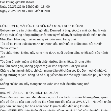
Các khung giờ #flashsale:
Ngày 22/2/2121 từ 15h00 đến 18h00
Ngày 23/2/2121 từ 21h00 đến 00h00
=
CÓ DERMED, MÁI TÓC TRỞ NÊN DÀY MƯỢT NHƯ TUỔI 20
Gói gọn trong sản phẩm dầu gội đầu Dermed là bí quyết của mái tóc thanh xuân
tồn tại mãi, cùng dòng dưỡng chất tinh tuý và bí quyết dưỡng tóc từ thiên nhiên
Nhật Bản. Nhờ vậy, mái tóc nàng sẽ luôn trong trạng thái:
Tóc trở lại trạng thái dày mượt như ban đầu nhờ thành phần phục hồi hư tổn
Sapia Protein
Tóc chắc khỏe, không gãy rụng nhờ được nuôi dưỡng bằng chiết xuất đậu nành
đen
Tóc óng ả, suôn mềm từ thành phần dưỡng ẩm chiết xuất rong biển
Da đầu sạch gàu, không gây cảm giác khó chịu với Salicylic Acid
Chẳng cần làm gì nhiều, chỉ cần mang dầu gội chăm sóc tóc Dermed về nhà và
dùng thường xuyên, nàng đã có bí quyết chăm sóc tóc tuyệt đỉnh của phụ nữ Nhật
rồi.
Không chỉ làn da, hãy mang thanh xuân cho mái tóc nữa nàng nhé!
—–
BẢO VỆ LÀN DA – THỎA THÍCH DU XUÂN
Xuân đến với bao cảnh đẹp để mọi người thỏa thích du xuân. Nhưng đừng quên
bảo vệ làn da của bạn dưới sự tác động trực tiếp của tia UVA, UVB – Nguyên nhân
gây nên tình trạng lão hóa sớm hoặc thậm chí dẫn đến ung thư da!
Cùng #DERMED giảm thiểu tối đa các tác động của tia UV và các tác nhân khác