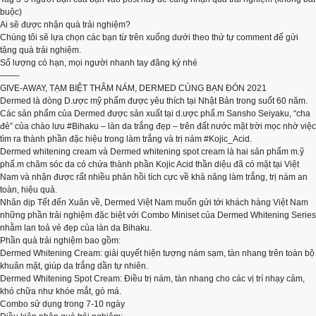
buộc)
Ai sẽ được nhận quà trải nghiệm?
Chúng tôi sẽ lựa chọn các bạn từ trên xuống dưới theo thứ tự comment để gửi
tặng quà trải nghiệm.
Số lượng có hạn, mọi người nhanh tay đăng ký nhé
——-
GIVE-AWAY, TẠM BIỆT THÂM NÁM, DERMED CÙNG BẠN ĐÓN 2021
Dermed là dòng D.ược mỹ phẩm được yêu thích tại Nhật Bản trong suốt 60 năm.
Các sản phẩm của Dermed được sản xuất tại d.ược phẩ.m Sansho Seiyaku, “cha
đẻ” của chào lưu #Bihaku – làn da trắng đẹp – trên đất nước mặt trời mọc nhờ việc
tìm ra thành phần đặc hiệu trong làm trắng và trị nám #Kojic_Acid.
Dermed whitening cream và Dermed whitening spot cream là hai sản phẩm m.ỹ
phẩ.m chăm sóc da có chứa thành phần Kojic Acid thần diệu đã có mặt tại Việt
Nam và nhận được rất nhiều phản hồi tích cực về khả năng làm trắng, trị nám an
toàn, hiệu quả.
Nhân dịp Tết đến Xuân về, Dermed Việt Nam muốn gửi tới khách hàng Việt Nam
những phần trải nghiệm đặc biệt với Combo Miniset của Dermed Whitening Series
nhằm lan toả vẻ đẹp của làn da Bihaku.
Phần quà trải nghiệm bao gồm:
Dermed Whitening Cream: giải quyết hiện tượng nám sạm, tàn nhang trên toàn bộ
khuân mặt, giúp da trắng dần tự nhiên.
Dermed Whitening Spot Cream: Điều trị nám, tàn nhang cho các vị trí nhạy cảm,
khó chữa như khóe mắt, gò má.
Combo sử dụng trong 7-10 ngày