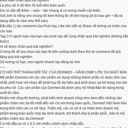
Điều kiện nhận quà trải nghiệm:
Là phụ nữ ở độ trên 30 tuổi trên toàn quốc
Da có vấn đề thâm – nám – tàn nhang & có mong muốn cải thiện
Gửi ảnh ib riêng cho chúng tôi kèm thông tin về tình trạng (bị từ bao giờ + đã và
đang điều trị nám như thế nào)
Đặt dấu (.) tại comment của Post này, Like bài viết và Share về tường cá nhân của
các bạn
Tag 3-5 người bạn của bạn vào post này để cùng nhận quà trải nghiệm (không bắt
buộc)
Ai sẽ được nhận quà trải nghiệm?
Chúng tôi sẽ lựa chọn các bạn từ trên xuống dưới theo thứ tự comment để gửi
tặng quà trải nghiệm.
Số lượng có hạn, mọi người nhanh tay đăng ký nhé
—–
CƠ HỘI TRỞ THÀNH ĐỐI TÁC CỦA DERMED – HÃNG DMP LỚN TẠI NHẬT BẢN
Mỹ phẩm Dermed với các sản phẩm sử dụng những thành phần có dược tính cao
nhất, phối hợp với nhau để phát huy tối đa hiệu quả khôi phục sự trẻ trung cho làn
da phụ nữ. Các sản phẩm của Dermed đã được phụ nữ Nhật Bản tin dùng trong
suốt 60 năm.
Nhằm mở rộng thị trường, phát triển kinh doanh cũng như đem đến những sản
phẩm chăm sóc da tốt nhất đến với chị em trong toàn quốc, Dermed Việt Nam trân
trọng kính mời các cơ sở Spa, Thẩm mỹ, các cơ sở & cá nhân kinh doanh mỹ
phẩm trong toàn quốc hợp tác kinh doanh, trở thành Đại lý phân phối , bán lẻ mỹ
phẩm chăm sóc da Dermed!
Cơ hội đầu tư có 1-0-2 với nhiều chính sách chấp dẫn