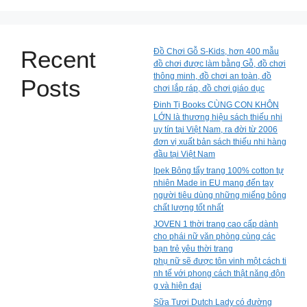
Recent
Đồ Chơi Gỗ S-Kids, hơn 400 mẫu
đồ chơi được làm bằng Gỗ, đồ chơi
thông minh, đồ chơi an toàn, đồ
Posts
chơi lắp ráp, đồ chơi giáo dục
Đinh Tị Books CÙNG CON KHÔN
LỚN là thương hiệu sách thiếu nhi
uy tín tại Việt Nam, ra đời từ 2006
đơn vị xuất bản sách thiếu nhi hàng
đầu tại Việt Nam
Ipek Bông tẩy trang 100% cotton tự
nhiên Made in EU mang đến tay
người tiêu dùng những miếng bông
chất lượng tốt nhất
JOVEN 1 thời trang cao cấp dành
cho phái nữ văn phòng cùng các
bạn trẻ yêu thời trang
phụ nữ sẽ được tôn vinh một cách ti
nh tế với phong cách thật năng độn
g và hiện đại
Sữa Tươi Dutch Lady có đường