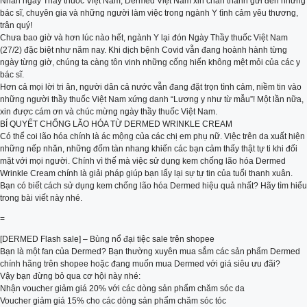
Nhân ngày Thầy thuốc Việt Nam, Dermed Việt Nam xin chân thành gửi đến những
bác sĩ, chuyên gia và những người làm việc trong ngành Y tình cảm yêu thương,
trân quý!
Chưa bao giờ và hơn lúc nào hết, ngành Y lại đón Ngày Thầy thuốc Việt Nam
(27/2) đặc biệt như năm nay. Khi dịch bệnh Covid vẫn đang hoành hành từng
ngày từng giờ, chúng ta càng tôn vinh những cống hiến không mệt mỏi của các y
bác sĩ.
Hơn cả mọi lời tri ân, người dân cả nước vẫn đang đặt trọn tình cảm, niềm tin vào
những người thầy thuốc Việt Nam xứng danh “Lương y như từ mẫu”! Một lần nữa,
xin được cám ơn và chúc mừng ngày thầy thuốc Việt Nam.
BÍ QUYẾT CHỐNG LÃO HÓA TỪ DERMED WRINKLE CREAM
Có thể coi lão hóa chính là ác mộng của các chị em phụ nữ. Việc trên da xuất hiện
những nếp nhăn, những đốm tàn nhang khiến các bạn cảm thấy thật tự ti khi đối
mặt với mọi người. Chính vì thế mà việc sử dụng kem chống lão hóa Dermed
Wrinkle Cream chính là giải pháp giúp bạn lấy lại sự tự tin của tuổi thanh xuân.
Bạn có biết cách sử dụng kem chống lão hóa Dermed hiệu quả nhất? Hãy tìm hiểu
trong bài viết này nhé.
=
[DERMED Flash sale] – Bùng nổ đại tiệc sale trên shopee
Bạn là một fan của Dermed? Bạn thường xuyên mua sắm các sản phẩm Dermed
chính hãng trên shopee hoặc đang muốn mua Dermed với giá siêu ưu đãi?
Vậy bạn đừng bỏ qua cơ hội này nhé:
Nhận voucher giảm giá 20% với các dòng sản phẩm chăm sóc da
Voucher giảm giá 15% cho các dòng sản phẩm chăm sóc tóc