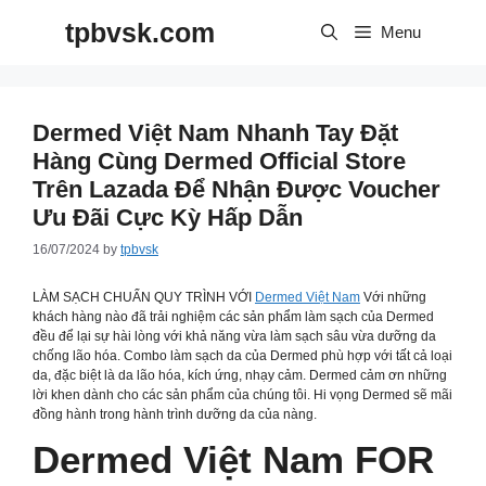
Skip
tpbvsk.com
to
Menu
content
Dermed Việt Nam Nhanh Tay Đặt
Hàng Cùng Dermed Official Store
Trên Lazada Để Nhận Được Voucher
Ưu Đãi Cực Kỳ Hấp Dẫn
16/07/2024
by
tpbvsk
LÀM SẠCH CHUẨN QUY TRÌNH VỚI
Dermed Việt Nam
Với những
khách hàng nào đã trải nghiệm các sản phẩm làm sạch của Dermed
đều để lại sự hài lòng với khả năng vừa làm sạch sâu vừa dưỡng da
chống lão hóa. Combo làm sạch da của Dermed phù hợp với tất cả loại
da, đặc biệt là da lão hóa, kích ứng, nhạy cảm. Dermed cảm ơn những
lời khen dành cho các sản phẩm của chúng tôi. Hi vọng Dermed sẽ mãi
đồng hành trong hành trình dưỡng da của nàng.
Dermed Việt Nam FOR