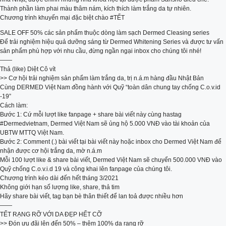
Thành phần làm phai màu thâm nám, kích thích làm trắng da tự nhiên.
Chương trình khuyến mại đặc biệt chào #TẾT
SALE OFF 50% các sản phẩm thuộc dòng làm sạch Dermed Cleasing series
Để trải nghiệm hiệu quả dưỡng sáng từ Dermed Whitening Series và được tư vấn
sản phẩm phù hợp với nhu cầu, đừng ngần ngại inbox cho chúng tôi nhé!
——
Thả (like) Diệt Cô vít
>> Cơ hội trải nghiệm sản phẩm làm trắng da, trị n.á.m hàng đầu Nhật Bản
Cùng DERMED Việt Nam đồng hành với Quỹ “toàn dân chung tay chống C.o.v.id
-19”
Cách làm:
Bước 1: Cứ mỗi lượt like fanpage + share bài viết này cùng hastag
#Dermedvietnam, Dermed Việt Nam sẽ ủng hộ 5.000 VNĐ vào tài khoản của
UBTW MTTQ Việt Nam.
Bước 2: Comment (.) bài viết tại bài viết này hoặc inbox cho Dermed Việt Nam để
nhận được cơ hội trắng da, mờ n.á.m
Mỗi 100 lượt like & share bài viết, Dermed Việt Nam sẽ chuyển 500.000 VNĐ vào
Quỹ chống C.o.v.i.d 19 và công khai lên fanpage của chúng tôi.
Chương trình kéo dài đến hết tháng 3/2021
Không giới hạn số lượng like, share, thả tim
Hãy share bài viết, tag bạn bè thân thiết để lan toả được nhiều hơn
——
TẾT RẠNG RỠ VỚI DA ĐẸP HẾT CỠ
>> Đón ưu đãi lên đến 50% – thêm 100% da rạng rỡ