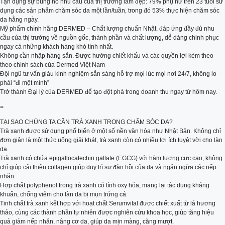
Tận dụng sự bùng nổ nhu cầu của thị trường làm đẹp: 79% phụ nữ trên 23 tuổi sử
dụng các sản phẩm chăm sóc da một lần/tuần, trong đó 53% thực hiện chăm sóc
da hằng ngày.
Mỹ phẩm chính hãng DERMED – Chất lượng chuẩn Nhật, đáp ứng đầy đủ nhu
cầu của thị trường về nguồn gốc, thành phần và chất lượng, dễ dàng chinh phục
ngay cả những khách hàng khó tính nhất.
Không cần nhập hàng sẵn. Được hưởng chiết khấu và các quyền lợi kèm theo
theo chính sách của Dermed Việt Nam
Đội ngũ tư vấn giàu kinh nghiệm sẵn sàng hỗ trợ mọi lúc mọi nơi 24/7, không lo
phải “đi một mình”
Trở thành Đại lý của DERMED để tạo đột phá trong doanh thu ngay từ hôm nay.
=
TẠI SAO CHÚNG TA CẦN TRÀ XANH TRONG CHĂM SÓC DA?
Trà xanh được sử dụng phổ biến ở một số nền văn hóa như Nhật Bản. Không chỉ
đơn giản là một thức uống giải khát, trà xanh còn có nhiều lợi ích tuyệt vời cho làn
da.
Trà xanh có chứa epigallocatechin gallate (EGCG) với hàm lượng cực cao, không
chỉ giúp cải thiện collagen giúp duy trì sự đàn hồi của da và ngăn ngừa các nếp
nhăn
Hợp chất polyphenol trong trà xanh có tính oxy hóa, mang lại tác dụng kháng
khuẩn, chống viêm cho làn da bị mụn trứng cá.
Tinh chất trà xanh kết hợp với hoạt chất Serumvital được chiết xuất từ lá hương
thảo, cùng các thành phần tự nhiên được nghiên cứu khoa học, giúp tăng hiệu
quả giảm nếp nhăn, nâng cơ da, giúp da mịn màng, căng mượt.