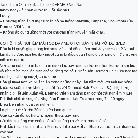
Tặng thêm Quà lì xì đặc biệt từ DERMED Việt Nam
Inbox ngay để nhận được ưu đãi đặc biệt
Lưu ý:
– Chương trình áp dụng tại toàn bộ hệ thống Website, Fanpage, Showroom của
Dermed Việt Nam.
– Không áp dụng đồng thời với chương trình khuyến mãi khác.
——-
CƠ HỘI TRẢI NGHIỆM MÁI TÓC DÀY MƯỢT CHUẨN NHẬT VỚI DERMED
Đâu là bí quyết giúp nàng toả sáng để khởi động năm mới đầy sức sống? Ngoài
làn da trẻ đẹp, mái tóc dày mượt cũng là điều quan trọng giúp nàng ghi điểm trong
mắt mọi người.
Với công nghệ hoàn hảo ngăn ngừa tóc gãy rụng, tái kết nối, liên kết từng sợi tóc
và kích thích mọc tóc, tinh chất dưỡng tóc số 1 Nhật Bản Dermed Hair Essence tạo
nên bộ tóc bóng mượt, chắc khỏe.
Còn gì tuyệt hơn khi xuất hiện trong những ngày đầu năm mới với mái tóc bóng
khỏe và suôn mượt không lo tuổi tác với Dermed Hair Essence. Đặc biệt hơn,
nhân dịp Tết đến Xuân về, Dermed Việt Nam tặng bạn cơ hội trải nghiệm MIỄN
PHÍ tinh chất dưỡng tóc Nhật Bản Dermed Hair Essence trong 7 – 10 ngày.
Điều kiện nhận quà trải nghiệm:
Là phụ nữ ở độ trên 30 tuổi trên toàn quốc
Gặp cá vấn đề tóc hư tổn, mỏng, thưa, gãy rụng
Gửi ảnh ib riêng cho chúng tôi kèm thông tin về tình trạng mái tóc
Đặt dấu (.) tại comment của Post này, Like bài viết và Share về tường cá nhân của
các bạn
Tag 3-5 người bạn của bạn vào post này để cùng nhận quà trải nghiệm (không bắt