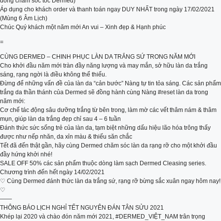
dòng chăm sóc tóc Dermed)
Áp dụng cho khách order và thanh toán ngay DUY NHẤT trong ngày 17/02/2021
(Mùng 6 Âm Lịch)
Chúc Quý khách một năm mới An vui – Xinh đẹp & Hạnh phúc
=
CÙNG DERMED – CHINH PHỤC LÀN DA TRẮNG SỨ TRONG NĂM MỚI
Cho khởi đầu năm mới tràn đầy năng lượng và may mắn, sở hữu làn da trắng
sáng, rạng ngời là điều không thể thiếu.
Đừng để những vấn đề của làn da “cản bước” Nàng tự tin tỏa sáng. Các sản phẩm
trắng da thần thánh của Dermed sẽ đồng hành cùng Nàng #reset làn da trong
năm mới:
Cơ chế tác động sâu dưỡng trắng từ bên trong, làm mờ các vết thâm nám & thâm
mụn, giúp làn da trắng đẹp chỉ sau 4 – 6 tuần
Đánh thức sức sống trẻ của làn da, tạm biệt những dấu hiệu lão hóa trông thấy
được như nếp nhăn, da xỉn màu & thiếu săn chắc
Tết đã đến thật gần, hãy cùng Dermed chăm sóc làn da rạng rỡ cho một khởi đầu
đầy hứng khởi nhé!
SALE OFF 50% các sản phẩm thuộc dòng làm sạch Dermed Cleasing series.
Chương trình đến hết ngày 14/02/2021
♡ Cùng Dermed đánh thức làn da trắng sứ, rạng rỡ bừng sắc xuân ngay hôm nay!
♡
——
THÔNG BÁO LỊCH NGHỈ TẾT NGUYÊN ĐÁN TÂN SỬU 2021
Khép lại 2020 và chào đón năm mới 2021, #DERMED_VIỆT_NAM trân trọng