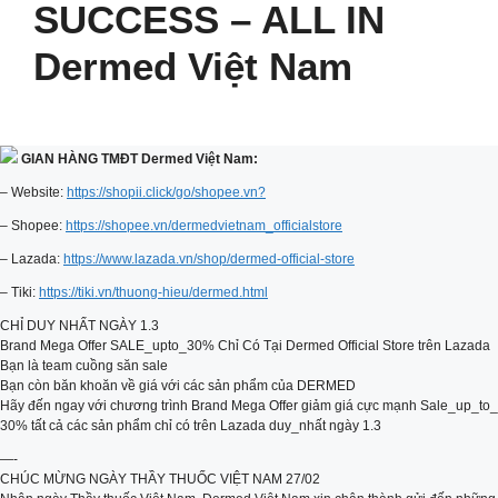
SUCCESS – ALL IN
Dermed Việt Nam
GIAN HÀNG TMĐT Dermed Việt Nam:
– Website:
https://shopii.click/go/shopee.vn?
– Shopee:
https://shopee.vn/dermedvietnam_officialstore
– Lazada:
https://www.lazada.vn/shop/dermed-official-store
– Tiki:
https://tiki.vn/thuong-hieu/dermed.html
CHỈ DUY NHẤT NGÀY 1.3
Brand Mega Offer SALE_upto_30% Chỉ Có Tại Dermed Official Store trên Lazada
Bạn là team cuồng săn sale
Bạn còn băn khoăn về giá với các sản phẩm của DERMED
Hãy đến ngay với chương trình Brand Mega Offer giảm giá cực mạnh Sale_up_to_
30% tất cả các sản phẩm chỉ có trên Lazada duy_nhất ngày 1.3
—-
CHÚC MỪNG NGÀY THẦY THUỐC VIỆT NAM 27/02