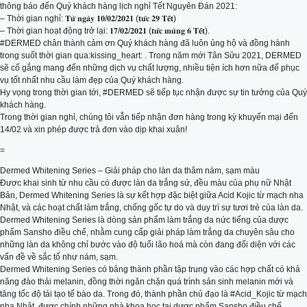
thông báo đến Quý khách hàng lịch nghỉ Tết Nguyên Đán 2021:
– Thời gian nghỉ: 𝐓𝐮̛̀ 𝐧𝐠𝐚̀𝐲 𝟏𝟎/𝟎𝟐/𝟐𝟎𝟐𝟏 (𝐭𝐮̛́𝐜 𝟐𝟗 𝐓𝐞̂́𝐭)
– Thời gian hoạt động trở lại: 𝟏𝟕/𝟎𝟐/𝟐𝟎𝟐𝟏 (𝐭𝐮̛́𝐜 𝐦𝐮̀𝐧𝐠 𝟔 𝐓𝐞̂́𝐭).
#DERMED chân thành cảm ơn Quý khách hàng đã luôn ủng hộ và đồng hành
trong suốt thời gian qua:kissing_heart: . Trong năm mới Tân Sửu 2021, DERMED
sẽ cố gắng mang đến những dịch vụ chất lượng, nhiều tiện ích hơn nữa để phục
vụ tốt nhất nhu cầu làm đẹp của Quý khách hàng.
Hy vọng trong thời gian tới, #DERMED sẽ tiếp tục nhận được sự tin tưởng của Quý
khách hàng.
Trong thời gian nghỉ, chúng tôi vẫn tiếp nhận đơn hàng trong kỳ khuyến mại đến
14/02 và xin phép được trả đơn vào dịp khai xuân!
=
Dermed Whitening Series – Giải pháp cho làn da thâm nám, sạm màu
Được khai sinh từ nhu cầu có được làn da trắng sứ, đều màu của phụ nữ Nhật
Bản, Dermed Whitening Series là sự kết hợp đặc biệt giữa Acid Kojic từ mạch nha
Nhật, và các hoạt chất làm trắng, chống gốc tự do và duy trì sự tươi trẻ của làn da.
Dermed Whitening Series là dòng sản phẩm làm trắng da nức tiếng của dược
phẩm Sansho điều chế, nhằm cung cấp giải pháp làm trắng da chuyên sâu cho
những làn da không chỉ bước vào độ tuổi lão hoá mà còn đang đối diện với các
vấn đề về sắc tố như nám, sạm.
Dermed Whitening Series có bảng thành phần tập trung vào các hợp chất có khả
năng đào thải melanin, đồng thời ngăn chặn quá trình sản sinh melanin mới và
tăng tốc độ tái tạo tế bào da. Trong đó, thành phần chủ đạo là #Acid_Kojic từ mạch
nha Nhật, được chính những nhà khoa học tại dược phẩm Sansho điều chế.