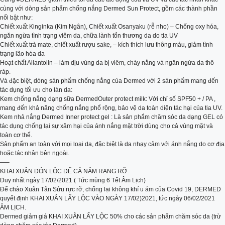
cùng với dòng sản phẩm chống nắng Dermed Sun Protect, gồm các thành phần
nổi bật như:
Chiết xuất Kinginka (Kim Ngân), Chiết xuất Osanyaku (rễ nho) – Chống oxy hóa,
ngăn ngừa tình trạng viêm da, chữa lành tổn thương da do tia UV
Chiết xuất trà mate, chiết xuất rượu sake, – kích thích lưu thông máu, giảm tình
trạng lão hóa da
Hoạt chất Allantolin – làm dịu vùng da bị viêm, cháy nắng và ngăn ngừa da thô
ráp.
Và đặc biệt, dòng sản phẩm chống nắng của Dermed với 2 sản phẩm mang đến
tác dụng tối ưu cho làn da:
Kem chống nắng dạng sữa DermedOuter protect milk: Với chỉ số SPF50 + / PA ,
mang đến khả năng chống nắng phổ rộng, bảo vệ da toàn diện tác hại của tia UV.
Kem nhả nắng Dermed Inner protect gel : Là sản phẩm chăm sóc da dạng GEL có
tác dụng chống lại sự xâm hại của ánh nắng mặt trời dùng cho cả vùng mặt và
toàn cơ thể.
Sản phẩm an toàn với mọi loại da, đặc biệt là da nhạy cảm với ánh nắng do cơ địa
hoặc tác nhân bên ngoài.
—–
KHAI XUÂN ĐÓN LỘC ĐỂ CẢ NĂM RẠNG RỠ
Duy nhất ngày 17/02/2021 ( Tức mùng 6 Tết Âm Lịch)
Để chào Xuân Tân Sửu rực rỡ, chống lại không khí u ám của Covid 19, DERMED
quyết định KHAI XUÂN LẤY LỘC VÀO NGÀY 17/02)2021, tức ngày 06/02/2021
ÂM LỊCH.
Dermed giảm giá KHAI XUÂN LẤY LỘC 5️0% cho các sản phẩm chăm sóc da (trừ