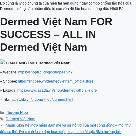
Đó cũng là lý do chúng ta của hiện tại nên dùng ngay combo chống lão hóa của
Dermed – dòng sản phẩm điều trị các vấn đề lão hóa da hàng đầu Nhật Bản.
Dermed Việt Nam FOR
SUCCESS – ALL IN
Dermed Việt Nam
GIAN HÀNG TMĐT Dermed Việt Nam:
– Website:
https://shopii.click/go/shopee.vn?
– Shopee:
https://shopee.vn/dermedvietnam_officialstore
– Lazada:
https://www.lazada.vn/shop/dermed-official-store
– Tiki:
https://tiki.vn/thuong-hieu/dermed.html
Categories
Thương Hiệu
Tags
Dermed Việt Nam
Magic Skin Kết hợp niềm đam mê và sự hỗ trợ của một cộng đồng – mọi thứ
đều có thể. Đó chính là vẻ đẹp toàn diện, mạnh mẽ Magic Skin hướng tới.