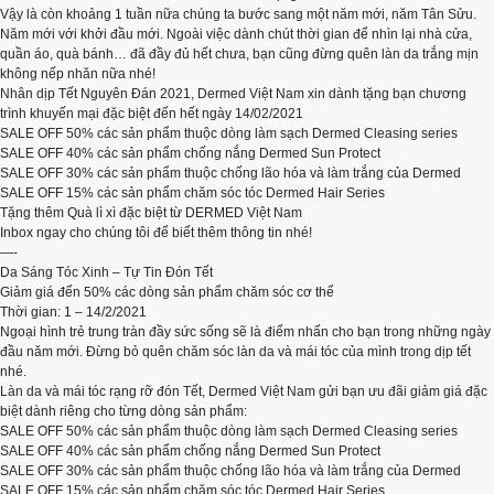
Vậy là còn khoảng 1 tuần nữa chúng ta bước sang một năm mới, năm Tân Sửu.
Năm mới với khởi đầu mới. Ngoài việc dành chút thời gian để nhìn lại nhà cửa,
quần áo, quà bánh… đã đầy đủ hết chưa, bạn cũng đừng quên làn da trắng mịn
không nếp nhăn nữa nhé!
Nhân dịp Tết Nguyên Đán 2021, Dermed Việt Nam xin dành tặng bạn chương
trình khuyến mại đặc biệt đến hết ngày 14/02/2021
SALE OFF 50% các sản phẩm thuộc dòng làm sạch Dermed Cleasing series
SALE OFF 40% các sản phẩm chống nắng Dermed Sun Protect
SALE OFF 30% các sản phẩm thuộc chống lão hóa và làm trắng của Dermed
SALE OFF 15% các sản phẩm chăm sóc tóc Dermed Hair Series
Tặng thêm Quà lì xì đặc biệt từ DERMED Việt Nam
Inbox ngay cho chúng tôi để biết thêm thông tin nhé!
—-
Da Sáng Tóc Xinh – Tự Tin Đón Tết
Giảm giá đến 50% các dòng sản phẩm chăm sóc cơ thể
Thời gian: 1 – 14/2/2021
Ngoại hình trẻ trung tràn đầy sức sống sẽ là điểm nhấn cho bạn trong những ngày
đầu năm mới. Đừng bỏ quên chăm sóc làn da và mái tóc của mình trong dịp tết
nhé.
Làn da và mái tóc rạng rỡ đón Tết, Dermed Việt Nam gửi bạn ưu đãi giảm giá đặc
biệt dành riêng cho từng dòng sản phẩm:
SALE OFF 50% các sản phẩm thuộc dòng làm sạch Dermed Cleasing series
SALE OFF 40% các sản phẩm chống nắng Dermed Sun Protect
SALE OFF 30% các sản phẩm thuộc chống lão hóa và làm trắng của Dermed
SALE OFF 15% các sản phẩm chăm sóc tóc Dermed Hair Series