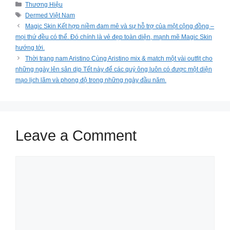
Categories
Thương Hiệu
Tags
Dermed Việt Nam
Magic Skin Kết hợp niềm đam mê và sự hỗ trợ của một cộng đồng –
mọi thứ đều có thể. Đó chính là vẻ đẹp toàn diện, mạnh mẽ Magic Skin
hướng tới.
Thời trang nam Aristino Cùng Aristino mix & match một vài outfit cho
những ngày lên sân dịp Tết này để các quý ông luôn có được một diện
mạo lịch lãm và phong độ trong những ngày đầu năm.
Leave a Comment
Comment