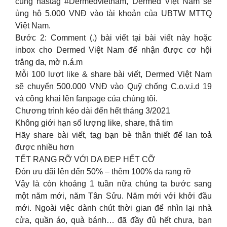
cùng hastag #Dermedvietnam, Dermed Việt Nam sẽ
ủng hộ 5.000 VNĐ vào tài khoản của UBTW MTTQ
Việt Nam.
Bước 2: Comment (.) bài viết tại bài viết này hoặc
inbox cho Dermed Việt Nam để nhận được cơ hội
trắng da, mờ n.á.m
Mỗi 100 lượt like & share bài viết, Dermed Việt Nam
sẽ chuyển 500.000 VNĐ vào Quỹ chống C.o.v.i.d 19
và công khai lên fanpage của chúng tôi.
Chương trình kéo dài đến hết tháng 3/2021
Không giới hạn số lượng like, share, thả tim
Hãy share bài viết, tag bạn bè thân thiết để lan toả
được nhiều hơn
TẾT RẠNG RỠ VỚI DA ĐẸP HẾT CỠ
Đón ưu đãi lên đến 50% – thêm 100% da rạng rỡ
Vậy là còn khoảng 1 tuần nữa chúng ta bước sang
một năm mới, năm Tân Sửu. Năm mới với khởi đầu
mới. Ngoài việc dành chút thời gian để nhìn lại nhà
cửa, quần áo, quà bánh… đã đầy đủ hết chưa, bạn