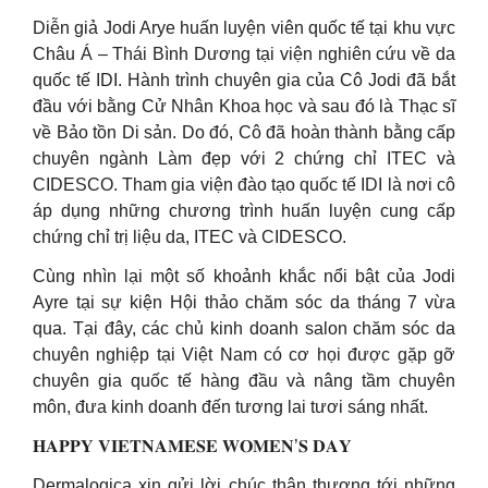
Diễn giả Jodi Arye huấn luyện viên quốc tế tại khu vực
Châu Á – Thái Bình Dương tại viện nghiên cứu về da
quốc tế IDI. Hành trình chuyên gia của Cô Jodi đã bắt
đầu với bằng Cử Nhân Khoa học và sau đó là Thạc sĩ
về Bảo tồn Di sản. Do đó, Cô đã hoàn thành bằng cấp
chuyên ngành Làm đẹp với 2 chứng chỉ ITEC và
CIDESCO. Tham gia viện đào tạo quốc tế IDI là nơi cô
áp dụng những chương trình huấn luyện cung cấp
chứng chỉ trị liệu da, ITEC và CIDESCO.
Cùng nhìn lại một số khoảnh khắc nổi bật của Jodi
Ayre tại sự kiện Hội thảo chăm sóc da tháng 7 vừa
qua. Tại đây, các chủ kinh doanh salon chăm sóc da
chuyên nghiệp tại Việt Nam có cơ họi được gặp gỡ
chuyên gia quốc tế hàng đầu và nâng tầm chuyên
môn, đưa kinh doanh đến tương lai tươi sáng nhất.
𝐇𝐀𝐏𝐏𝐘 𝐕𝐈𝐄𝐓𝐍𝐀𝐌𝐄𝐒𝐄 𝐖𝐎𝐌𝐄𝐍’𝐒 𝐃𝐀𝐘
Dermalogica xin gửi lời chúc thân thương tới những