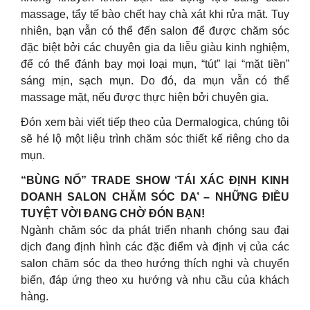
massage, tẩy tế bào chết hay chà xát khi rửa mặt. Tuy
nhiên, bạn vẫn có thể đến salon để được chăm sóc
đặc biệt bởi các chuyên gia da liễu giàu kinh nghiệm,
để có thể đánh bay mọi loại mụn, “tút” lại “mặt tiền”
sáng mịn, sạch mụn. Do đó, da mụn vẫn có thể
massage mặt, nếu được thực hiện bởi chuyên gia.
Đón xem bài viết tiếp theo của Dermalogica, chúng tôi
sẽ hé lộ một liệu trình chăm sóc thiết kế riêng cho da
mụn.
“BÙNG NỔ” TRADE SHOW ‘TÁI XÁC ĐỊNH KINH
DOANH SALON CHĂM SÓC DA’ – NHỮNG ĐIỀU
TUYỆT VỜI ĐANG CHỜ ĐÓN BẠN!
Ngành chăm sóc da phát triển nhanh chóng sau đại
dịch đang định hình các đặc điểm và định vị của các
salon chăm sóc da theo hướng thích nghi và chuyển
biến, đáp ứng theo xu hướng và nhu cầu của khách
hàng.