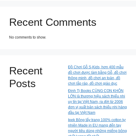
Recent Comments
No comments to show.
Recent
Đồ Chơi Gỗ S-Kids, hơn 400 mẫu
đồ chơi được làm bằng Gỗ, đồ chơi
thông minh, đồ chơi an toàn, đồ
Posts
chơi lắp ráp, đồ chơi giáo dục
Đinh Tị Books CÙNG CON KHÔN
LỚN là thương hiệu sách thiếu nhi
uy tín tại Việt Nam, ra đời từ 2006
đơn vị xuất bản sách thiếu nhi hàng
đầu tại Việt Nam
Ipek Bông tẩy trang 100% cotton tự
nhiên Made in EU mang đến tay
người tiêu dùng những miếng bông