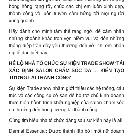
bóng hồng rạng rỡ, chúc các chị em luôn xinh đẹp,
thành công và luôn truyền cảm hứng tới mọi người
xung quanh
Hãy dành cho mình tâm thế rạng ngời để cảm nhận
những khoảnh khắc trọn vẹn niềm vui và đón những
thông điệp tràn đầy yêu thương đến với chị em nhân
dịp lễ đặc biệt này.
HÉ LỘ NHÀ TỔ CHỨC SỰ KIỆN TRADE SHOW ‘TÁI
XÁC ĐỊNH SALON CHĂM SÓC DA … KIẾN TẠO
TƯƠNG LAI THÀNH CÔNG’
Sự kiện Trade show nhằm giới thiệu các hệ thống, cấu
trúc và các công cụ có sẵn để hỗ trợ chủ kinh doanh
thực hiện hành trình khởi nghiệp của salon chăm sóc
da, hướng đến trong tương lai thành công.
Cùng tìm hiểu nhà tổ chức đằng sau sự kiện này là ai!
Dermal Essential: Được thành lập bởi một nữ doanh