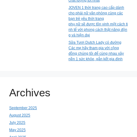
chất lượng tốt nhất
JOVEN 1 thời trang cao cấp dành
cho phái nữ văn phòng cùng các
bạn trẻ yêu thời trang
phụ nữ sẽ được tôn vinh một cách ti
nh tế với phong cách thật năng độn
g và hiện đại
Sữa Tươi Dutch Lady có đường
Các mẹ hãy tham gia với cộng
đồng chúng tôi để cùng nhau xây
nền 1 sức khỏe, gắn kết gia đình
Archives
September 2025
August 2025
July 2025
May 2025