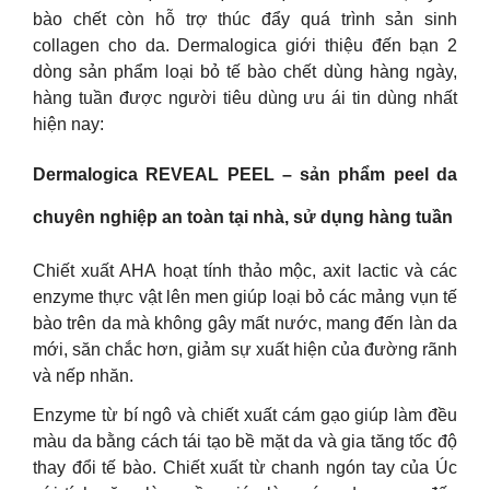
bào chết còn hỗ trợ thúc đẩy quá trình sản sinh
collagen cho da. Dermalogica giới thiệu đến bạn 2
dòng sản phẩm loại bỏ tế bào chết dùng hàng ngày,
hàng tuần được người tiêu dùng ưu ái tin dùng nhất
hiện nay:
Dermalogica REVEAL PEEL – sản phẩm peel da
chuyên nghiệp an toàn tại nhà, sử dụng hàng tuần
Chiết xuất AHA hoạt tính thảo mộc, axit lactic và các
enzyme thực vật lên men giúp loại bỏ các mảng vụn tế
bào trên da mà không gây mất nước, mang đến làn da
mới, săn chắc hơn, giảm sự xuất hiện của đường rãnh
và nếp nhăn.
Enzyme từ bí ngô và chiết xuất cám gạo giúp làm đều
màu da bằng cách tái tạo bề mặt da và gia tăng tốc độ
thay đổi tế bào. Chiết xuất từ chanh ngón tay của Úc