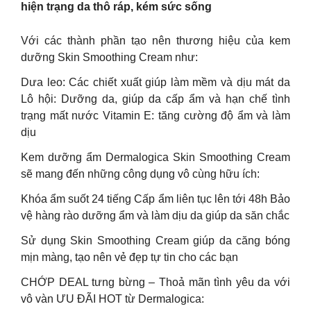
hiện trạng da thô ráp, kém sức sống
Với các thành phần tạo nên thương hiệu của kem
dưỡng Skin Smoothing Cream như:
Dưa leo: Các chiết xuất giúp làm mềm và dịu mát da
Lô hội: Dưỡng da, giúp da cấp ẩm và hạn chế tình
trạng mất nước Vitamin E: tăng cường độ ẩm và làm
dịu
Kem dưỡng ẩm Dermalogica Skin Smoothing Cream
sẽ mang đến những công dụng vô cùng hữu ích:
Khóa ẩm suốt 24 tiếng Cấp ẩm liên tục lên tới 48h Bảo
vệ hàng rào dưỡng ẩm và làm dịu da giúp da săn chắc
Sử dụng Skin Smoothing Cream giúp da căng bóng
mịn màng, tạo nên vẻ đẹp tự tin cho các bạn
CHỚP DEAL tưng bừng – Thoả mãn tình yêu da với
vô vàn ƯU ĐÃI HOT từ Dermalogica: