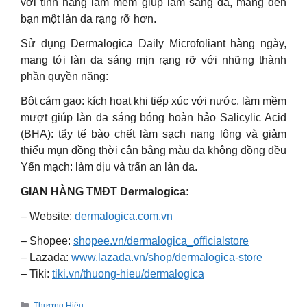
với tính năng làm mềm giúp làm sáng da, mang đến
bạn một làn da rạng rỡ hơn.
Sử dụng Dermalogica Daily Microfoliant hàng ngày,
mang tới làn da sáng mịn rạng rỡ với những thành
phần quyền năng:
Bột cám gạo: kích hoạt khi tiếp xúc với nước, làm mềm
mượt giúp làn da sáng bóng hoàn hảo Salicylic Acid
(BHA): tẩy tế bào chết làm sạch nang lông và giảm
thiểu mụn đồng thời cân bằng màu da không đồng đều
Yến mạch: làm dịu và trấn an làn da.
GIAN HÀNG TMĐT Dermalogica:
– Website:
dermalogica.com.vn
– Shopee:
shopee.vn/dermalogica_officialstore
– Lazada:
www.lazada.vn/shop/dermalogica-store
– Tiki:
tiki.vn/thuong-hieu/dermalogica
Categories
Thương Hiệu