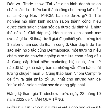
Đến với Trade show “Tái xác định kinh doanh salon
chăm sóc da – Kiến tạo thành công cho tương lai” diễn
ra tại Đồng Nai, TP.HCM, bạn sẽ được gì? 1. Trải
nghiệm mô hình kinh doanh salon thành công: hiểu
được cách salon chăm sóc da được tái định vị là như
thế nào. 2. Giải đáp một Hành trình kinh doanh mơ
ước là gì từ ‘Bí thuật’ từ 6 giai đoạnthiết yếu hướng tới
1 salon chăm sóc da thành công 3. Giải đáp lí do Tại
sao nên hợp tác cùng Dermalogica, một thương hiệu
chăm sóc da chuyên nghiệp được lựa chọn hàng đầu
4. Cung cấp Khái niệm marketing hiệu quả, làm thế
nào để tăng khả năng bán ra những vẫn đảm bảo chất
lượng chuyên môn 5. Cùng thảo luận Nhóm Campfire
để tìm ra giải pháp tối ưu nhất cho những vấn đề
‘nhức nhối’ salon chăm sóc da đang gặp phải
Đăng ký tham gia Tradeshow trước ngày 23 tháng 10
năm 2022 để NHẬN QUÀ TẶNG: