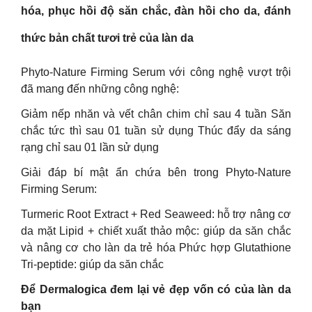
hóa, phục hồi độ săn chắc, đàn hồi cho da, đánh
thức bản chất tươi trẻ của làn da
Phyto-Nature Firming Serum với công nghệ vượt trội
đã mang đến những công nghệ:
Giảm nếp nhăn và vết chân chim chỉ sau 4 tuần Săn
chắc tức thì sau 01 tuần sử dụng Thúc đẩy da sáng
rạng chỉ sau 01 lần sử dụng
Giải đáp bí mật ẩn chứa bên trong Phyto-Nature
Firming Serum:
Turmeric Root Extract + Red Seaweed: hỗ trợ nâng cơ
da mặt Lipid + chiết xuất thảo mộc: giúp da săn chắc
và nâng cơ cho làn da trẻ hóa Phức hợp Glutathione
Tri-peptide: giúp da săn chắc
Để Dermalogica đem lại vẻ đẹp vốn có của làn da
bạn