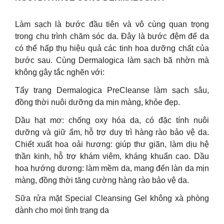
Làm sạch là bước đầu tiên và vô cùng quan trọng
trong chu trình chăm sóc da. Đây là bước đệm để da
có thể hấp thụ hiệu quả các tinh hoa dưỡng chất của
bước sau. Cùng Dermalogica làm sạch bã nhờn mà
không gây tắc nghẽn với:
Tẩy trang Dermalogica PreCleanse làm sạch sâu,
đồng thời nuôi dưỡng da mịn màng, khỏe đẹp.
Dầu hạt mơ: chống oxy hóa da, có đặc tính nuôi
dưỡng và giữ ẩm, hỗ trợ duy trì hàng rào bảo vệ da.
Chiết xuất hoa oải hương: giúp thư giãn, làm dịu hệ
thần kinh, hỗ trợ khám viêm, kháng khuẩn cao. Dầu
hoa hướng dương: làm mềm da, mang đến làn da mịn
màng, đồng thời tăng cường hàng rào bảo vệ da.
Sữa rửa mặt Special Cleansing Gel không xà phòng
dành cho mọi tình trạng da