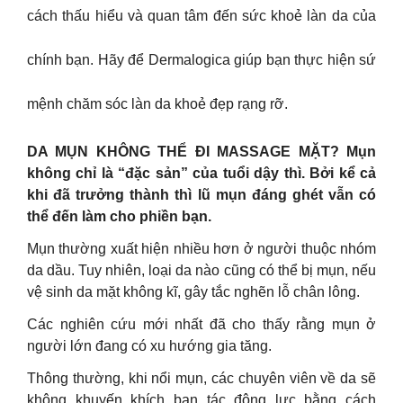
cách thấu hiểu và quan tâm đến sức khoẻ làn da của
chính bạn. Hãy để Dermalogica giúp bạn thực hiện sứ
mệnh chăm sóc làn da khoẻ đẹp rạng rỡ.
DA MỤN KHÔNG THỂ ĐI MASSAGE MẶT? Mụn
không chỉ là “đặc sản” của tuổi dậy thì. Bởi kể cả
khi đã trưởng thành thì lũ mụn đáng ghét vẫn có
thể đến làm cho phiền bạn.
Mụn thường xuất hiện nhiều hơn ở người thuộc nhóm
da dầu. Tuy nhiên, loại da nào cũng có thể bị mụn, nếu
vệ sinh da mặt không kĩ, gây tắc nghẽn lỗ chân lông.
Các nghiên cứu mới nhất đã cho thấy rằng mụn ở
người lớn đang có xu hướng gia tăng.
Thông thường, khi nổi mụn, các chuyên viên về da sẽ
không khuyến khích bạn tác động lực bằng cách