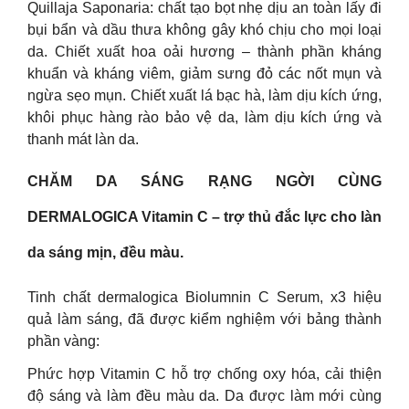
Quillaja Saponaria: chất tạo bọt nhẹ dịu an toàn lấy đi
bụi bẩn và dầu thưa không gây khó chịu cho mọi loại
da. Chiết xuất hoa oải hương – thành phần kháng
khuẩn và kháng viêm, giảm sưng đỏ các nốt mụn và
ngừa sẹo mụn. Chiết xuất lá bạc hà, làm dịu kích ứng,
khôi phục hàng rào bảo vệ da, làm dịu kích ứng và
thanh mát làn da.
CHĂM DA SÁNG RẠNG NGỜI CÙNG
DERMALOGICA Vitamin C – trợ thủ đắc lực cho làn
da sáng mịn, đều màu.
Tinh chất dermalogica Biolumnin C Serum, x3 hiệu
quả làm sáng, đã được kiểm nghiệm với bảng thành
phần vàng:
Phức hợp Vitamin C hỗ trợ chống oxy hóa, cải thiện
độ sáng và làm đều màu da. Da được làm mới cùng