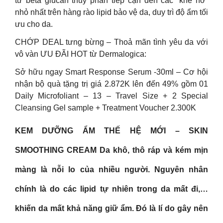
từ beta glucan thủy phân tiếp cận đến các “khe hở”
nhỏ nhất trên hàng rào lipid bảo vệ da, duy trì độ ẩm tối
ưu cho da.
CHỚP DEAL tưng bừng – Thoả mãn tình yêu da với
vô vàn ƯU ĐÃI HOT từ Dermalogica:
Sở hữu ngay Smart Response Serum -30ml – Cơ hội
nhận bộ quà tặng trị giá 2.872K lên đến 49% gồm 01
Daily Microfoliant – 13 – Travel Size + 2 Special
Cleansing Gel sample + Treatment Voucher 2.300K
KEM DƯỠNG ẨM THẾ HỆ MỚI – SKIN
SMOOTHING CREAM Da khô, thô ráp và kém mịn
màng là nỗi lo của nhiều người. Nguyên nhân
chính là do các lipid tự nhiên trong da mất đi,…
khiến da mất khả năng giữ ẩm. Đó là lí do gây nên