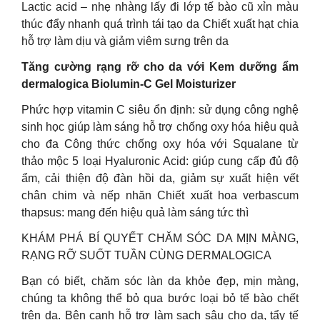
Lactic acid – nhẹ nhàng lấy đi lớp tế bào cũ xỉn màu
thúc đẩy nhanh quá trình tái tạo da Chiết xuất hạt chia
hỗ trợ làm dịu và giảm viêm sưng trên da
Tăng cường rạng rỡ cho da với Kem dưỡng ẩm
dermalogica Biolumin-C Gel Moisturizer
Phức hợp vitamin C siêu ổn định: sử dụng công nghệ
sinh học giúp làm sáng hỗ trợ chống oxy hóa hiệu quả
cho đa Công thức chống oxy hóa với Squalane từ
thảo mộc 5 loại Hyaluronic Acid: giúp cung cấp đủ độ
ẩm, cải thiện độ đàn hồi da, giảm sự xuất hiện vết
chân chim và nếp nhăn Chiết xuất hoa verbascum
thapsus: mang đến hiệu quả làm sáng tức thì
KHÁM PHÁ BÍ QUYẾT CHĂM SÓC DA MỊN MÀNG,
RẠNG RỠ SUỐT TUẦN CÙNG DERMALOGICA
Bạn có biết, chăm sóc làn da khỏe đẹp, mịn màng,
chúng ta không thể bỏ qua bước loại bỏ tế bào chết
trên da. Bên cạnh hỗ trợ làm sạch sâu cho da, tẩy tế