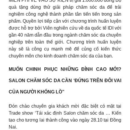
MIỄN PHÍ VÉ VÀO SỰ KIỆN trị giá 1.000.000 đồng Bộ
quà tặng dùng thử giải pháp chăm sóc da để trải
nghiệm công nghệ thành phần tân tiến tiến trong sản
phẩm. Quyền lợi tiếp cận với chương trình huấn luyện
được hỗ trợ bởi Viên nghiên cứu về da quốc tế IDI với
gần 40 năm dẫn đầu trong ngành chăm sóc da chuyên
nghiệp trên toàn thế giới. Chương trình huấn luyện
này sẽ là công cụ mạnh mẽ để củng cố kiến ​​thức
chuyên môn cho kinh doanh chăm sóc da của bạn.
MUỐN CHINH PHỤC NHỮNG ĐỈNH CAO MỚI?
SALON CHĂM SÓC DA CẦN ‘ĐỨNG TRÊN ĐÔI VAI
CỦA NGƯỜI KHỔNG LỒ”
Đón chào chuyên gia khách mời đặc biệt có mặt tại
Trade show ‘Tái xác định Salon chăm sóc da … Kiến
tạo cho tương lai thành công vào ngày 28.10 tại Đồng
Nai.