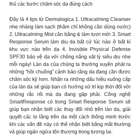
thủ các bước chăm sóc da đúng cách
Đây là 4 tips từ Dermalogica 1. Ultracalming Cleanser
nhẹ nhàng làm sạch (thậm chí không cần dùng nước)
2. Ultracalming Mist cân bằng & làm tươi mới 3. Smart
Response Serum làm dịu da bất cứ lúc nào ở bất kì
khu vực nào trên da 4. Invisible Physical Defense
SPF30 bảo vệ da với chống nắng vật lý siêu dịu nhẹ
mỗi ngày! Làn da của chúng ta thường xuyên phát ra
những “hồi chuông” cảnh báo rằng da đang cần được
chăm sóc kỹ hơn. Nhận ra những dấu hiệu xuống cấp
của làn da sẽ giúp bạn có hướng xử trí kịp thời đối với
những rắc rối mà da đang gặp phải. Công nghệ
SmartResponse có trong Smart Response Serum sẽ
giúp bạn nhận biết các thay đổi nhỏ trên làn da, giải
quyết các lo lắng trên da một cách thông minh trước
khi các vấn đề này có thể nhận biết bằng mắt thường
và giúp ngăn ngừa tổn thương trong tương lai.