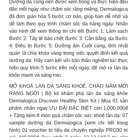
Dưỡng da cũng nên được xem trọng và thực hiện đều
đặn mỗi ngày như chăm sóc răng miệng. Dermalogica
đã đơn giản hóa 5 bước cơ bản, giúp bạn dễ nhớ và
dễ làm theo quy trình chăm sóc da hàng ngày. Nhấn
vào hình để xem thông tin chi tiết Bước 1: Làm sạch
Bước 2: Tẩy tế bào chết Bước 3: Cân bằng da Bước
4: Điều trị Bước 5: Dưỡng ẩm Cuối cùng, tính nhất
quán là chìa khóa vàng trong việc quyết định kết quả
dưỡng da. Hãy cam kết với bản thân nghiêm túc thực
hiện quy trình 5 bước trên mỗi ngày, để mở ra làn da
khỏe mạnh và sáng mịn.
MỞ KHOÁ LÀN DA SÁNG KHOẺ, CHÀO NĂM MỚI
RẠNG NGỜI | Bộ kit khám phá làn da sáng khỏe
Dermalogica Discover Healthy Skin Kit | Mua 01 sản
phẩm, nhận ngay ƯU ĐÃI ĐẶC BIỆT còn 1.000.000đ
+ Tặng kèm 8 món quà chăm sóc sức khoẻ làn da: 07
sample dưỡng da Dermalogica (xem chi tiết trong
hình) 01 voucher trị liệu da chuyên nghiệp PRO30 trị