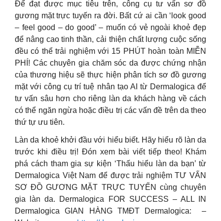
Để đạt được mục tiêu trên, công cụ tư vấn sơ đồ
gương mặt trực tuyến ra đời. Bất cứ ai cần ‘look good
– feel good – do good’ – muốn có vẻ ngoài khoẻ đẹp
để nâng cao tinh thần, cải thiện chất lượng cuộc sống
đều có thể trải nghiệm với 15 PHÚT hoàn toàn MIỄN
PHÍ! Các chuyên gia chăm sóc da được chứng nhận
của thương hiệu sẽ thực hiện phân tích sơ đồ gương
mặt với công cụ trí tuệ nhân tạo AI từ Dermalogica để
tư vấn sâu hơn cho riêng làn da khách hàng về cách
có thể ngăn ngừa hoặc điều trị các vấn đề trên da theo
thứ tự ưu tiên.
Làn da khoẻ khởi đầu với hiểu biết. Hãy hiểu rõ làn da
trước khi điều trị! Đón xem bài viết tiếp theo! Khám
phá cách tham gia sự kiện ‘Thấu hiểu làn da bạn’ từ
Dermalogica Việt Nam để được trải nghiệm TƯ VẤN
SƠ ĐỒ GƯƠNG MẶT TRỰC TUYẾN cùng chuyên
gia làn da. Dermalogica FOR SUCCESS – ALL IN
Dermalogica GIAN HÀNG TMĐT Dermalogica: –