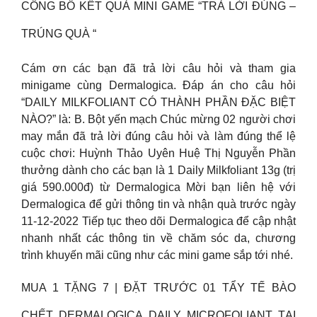
CÔNG BỐ KẾT QUẢ MINI GAME “TRẢ LỜI ĐÚNG –
TRÚNG QUÀ “
Cám ơn các bạn đã trả lời câu hỏi và tham gia
minigame cùng Dermalogica. Đáp án cho câu hỏi
“DAILY MILKFOLIANT CÓ THÀNH PHẦN ĐẶC BIỆT
NÀO?” là: B. Bột yến mạch Chúc mừng 02 người chơi
may mắn đã trả lời đúng câu hỏi và làm đúng thể lệ
cuộc chơi: Huỳnh Thảo Uyên Huệ Thị Nguyễn Phần
thưởng dành cho các bạn là 1 Daily Milkfoliant 13g (trị
giá 590.000đ) từ Dermalogica Mời bạn liên hệ với
Dermalogica để gửi thông tin và nhận quà trước ngày
11-12-2022 Tiếp tục theo dõi Dermalogica để cập nhật
nhanh nhất các thông tin về chăm sóc da, chương
trình khuyến mãi cũng như các mini game sắp tới nhé.
MUA 1 TẶNG 7 | ĐẶT TRƯỚC 01 TẨY TẾ BÀO
CHẾT DERMALOGICA DAILY MICROFOLIANT TẠI