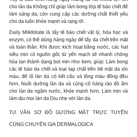
cho làn da Không chỉ giúp làm bong lớp tế bào chết để
làm sáng da, còn cung cấp các dưỡng chất thiết yếu
cho da luôn khỏe mạnh và rạng rỡ.
Daily Milkfoliate là tẩy tế bào chết vật lý, hóa học và
enzym, có thể dùng hàng ngày để tẩy da chết trên mặt
và toàn thân. Khi được kích hoạt bằng nước, các hạt
siêu mịn có nguồn gốc từ yến mạch sẽ nhanh chóng
hòa tan thành dạng bọt mịn như kem, giúp: Làm bong
các tế bào da chết và loại tạp chất trên bề mặt da xỉn
màu, để lộ làn da có kết cấu và tông màu đồng đều
hơn. Nuôi dưỡng làn da và củng cố hàng rào độ ẩm
cho làn da ngậm nước, khỏe mạnh hơn. Làm mịn và
làm dịu mọi làn da Dịu nhẹ với làn da.
TƯ VẤN SƠ ĐỒ GƯƠNG MẶT TRỰC TUYẾN
CÙNG CHUYÊN GIA DERMALOGICA