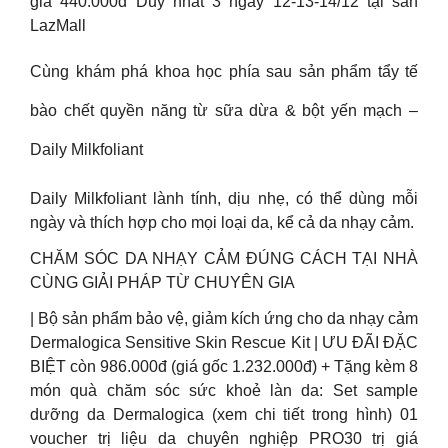
giá 440.000đ Duy nhất 3 ngày 12-13-14/12 tại sàn
LazMall
Cùng khám phá khoa học phía sau sản phẩm tẩy tế
bào chết quyền năng từ sữa dừa & bột yến mạch –
Daily Milkfoliant
Daily Milkfoliant lành tính, dịu nhẹ, có thể dùng mỗi
ngày và thích hợp cho mọi loại da, kể cả da nhạy cảm.
CHĂM SÓC DA NHẠY CẢM ĐÚNG CÁCH TẠI NHÀ
CÙNG GIẢI PHÁP TỪ CHUYÊN GIA
| Bộ sản phẩm bảo vệ, giảm kích ứng cho da nhạy cảm
Dermalogica Sensitive Skin Rescue Kit | ƯU ĐÃI ĐẶC
BIỆT còn 986.000đ (giá gốc 1.232.000đ) + Tặng kèm 8
món quà chăm sóc sức khoẻ làn da: Set sample
dưỡng da Dermalogica (xem chi tiết trong hình) 01
voucher trị liệu da chuyên nghiệp PRO30 trị giá