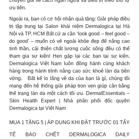
chuyên gia về cách ngăn ngừa và điều trị theo thứ tự
ưu tiên.
Ngoài ra, bạn có cơ hội nhận quà tặng: Giải pháp điều
trị tập trung tại Salon khái niệm Dermalogica tại Hà
Nội và TP. HCM Bất cứ ai cần ‘look good – feel good –
do good’ – muốn có vẻ ngoài khỏe đẹp để nâng cao
tinh thần, cải thiện chất lượng cuộc sống đều có thể
tham gia sự kiện! Hẹn gặp lại các bạn tại sự kiện,
Dermalogica Việt Nam luôn đồng hành cùng khách
hàng trong hành trình nâng cao sức khoẻ làn da bền
vững. Bất kể lo lắng về da của bạn là gì, chúng tôi
mang đến hệ thống giải pháp trọn vẹn giúp cân bằng
thể trạng làn da một cách tối ưu. DermalEssentials –
Skin Health Expert | Nhà phân phối độc quyền
Dermalogica tại Việt Nam
MUA 1 TẶNG 5 | ÁP DỤNG KHI ĐẶT TRƯỚC 01 TẨY
TẾ BÀO CHẾT DERMALOGICA DAILY