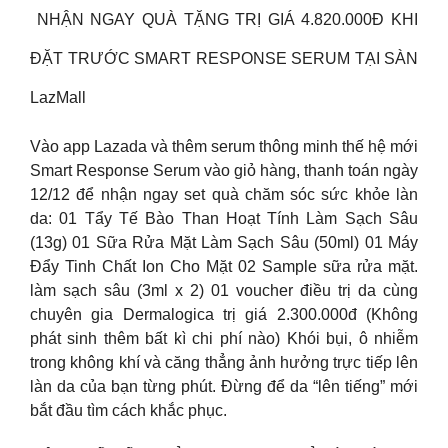
️ NHẬN NGAY QUÀ TẶNG TRỊ GIÁ 4.820.000Đ KHI
ĐẶT TRƯỚC SMART RESPONSE SERUM TẠI SÀN
LazMall
Vào app Lazada và thêm serum thông minh thế hệ mới
Smart Response Serum vào giỏ hàng, thanh toán ngày
12/12 để nhận ngay set quà chăm sóc sức khỏe làn
da: 01 Tẩy Tế Bào Than Hoạt Tính Làm Sạch Sâu
(13g) 01 Sữa Rửa Mặt Làm Sạch Sâu (50ml) 01 Máy
Đẩy Tinh Chất Ion Cho Mặt 02 Sample sữa rửa mặt.
làm sạch sâu (3ml x 2) 01 voucher điều trị da cùng
chuyên gia Dermalogica trị giá 2.300.000đ (Không
phát sinh thêm bất kì chi phí nào) Khói bụi, ô nhiễm
trong không khí và căng thẳng ảnh hưởng trực tiếp lên
làn da của bạn từng phút. Đừng để da “lên tiếng” mới
bắt đầu tìm cách khắc phục.