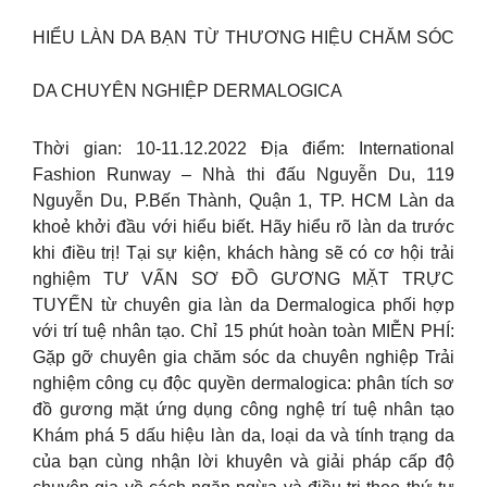
HIỂU LÀN DA BẠN TỪ THƯƠNG HIỆU CHĂM SÓC
DA CHUYÊN NGHIỆP DERMALOGICA
Thời gian: 10-11.12.2022 Địa điểm: International
Fashion Runway – Nhà thi đấu Nguyễn Du, 119
Nguyễn Du, P.Bến Thành, Quận 1, TP. HCM Làn da
khoẻ khởi đầu với hiểu biết. Hãy hiểu rõ làn da trước
khi điều trị! Tại sự kiện, khách hàng sẽ có cơ hội trải
nghiệm TƯ VẤN SƠ ĐỒ GƯƠNG MẶT TRỰC
TUYẾN từ chuyên gia làn da Dermalogica phối hợp
với trí tuệ nhân tạo. Chỉ 15 phút hoàn toàn MIỄN PHÍ:
Gặp gỡ chuyên gia chăm sóc da chuyên nghiệp Trải
nghiệm công cụ độc quyền dermalogica: phân tích sơ
đồ gương mặt ứng dụng công nghệ trí tuệ nhân tạo
Khám phá 5 dấu hiệu làn da, loại da và tính trạng da
của bạn cùng nhận lời khuyên và giải pháp cấp độ