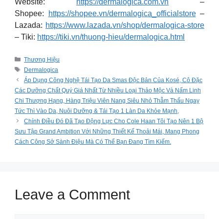
Website:
https://dermalogica.com.vn
–
Shopee:
https://shopee.vn/dermalogica_officialstore
–
Lazada:
https://www.lazada.vn/shop/dermalogica-store
– Tiki:
https://tiki.vn/thuong-hieu/dermalogica.html
Categories
Thương Hiệu
Tags
Dermalogica
Áp Dụng Công Nghệ Tái Tạo Da Smas Độc Bản Của Kosé, Cô Đặc
Các Dưỡng Chất Quý Giá Nhất Từ Nhiều Loại Thảo Mộc Và Nấm Linh
Chi Thượng Hạng, Hàng Triệu Viên Nang Siêu Nhỏ Thẫm Thấu Ngay
Tức Thì Vào Da, Nuôi Dưỡng & Tái Tạo 1 Làn Da Khỏe Mạnh,
Chính Điều Đó Đã Tạo Động Lực Cho Cole Haan Tôi Tạo Nên 1 Bộ
Sưu Tập Grand Ambition Với Những Thiết Kế Thoải Mái, Mang Phong
Cách Công Sở Sành Điệu Mà Có Thể Bạn Đang Tìm Kiếm.
Leave a Comment
Comment