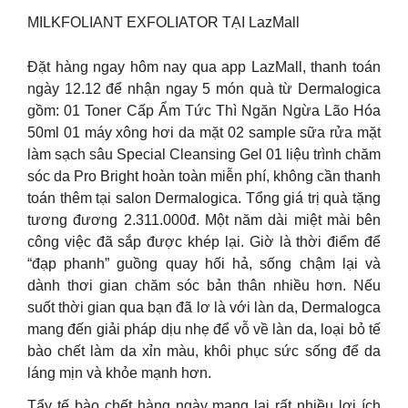
MILKFOLIANT EXFOLIATOR TẠI LazMall
Đặt hàng ngay hôm nay qua app LazMall, thanh toán
ngày 12.12 để nhận ngay 5 món quà từ Dermalogica
gồm: 01 Toner Cấp Ẩm Tức Thì Ngăn Ngừa Lão Hóa
50ml 01 máy xông hơi da mặt 02 sample sữa rửa mặt
làm sạch sâu Special Cleansing Gel 01 liệu trình chăm
sóc da Pro Bright hoàn toàn miễn phí, không cần thanh
toán thêm tại salon Dermalogica. Tổng giá trị quà tặng
tương đương 2.311.000đ. Một năm dài miệt mài bên
công việc đã sắp được khép lại. Giờ là thời điểm để
“đạp phanh” guồng quay hối hả, sống chậm lại và
dành thơi gian chăm sóc bản thân nhiều hơn. Nếu
suốt thời gian qua bạn đã lơ là với làn da, Dermalogca
mang đến giải pháp dịu nhẹ để vỗ về làn da, loại bỏ tế
bào chết làm da xỉn màu, khôi phục sức sống để da
láng mịn và khỏe mạnh hơn.
Tẩy tế bào chết hàng ngày mang lại rất nhiều lợi ích