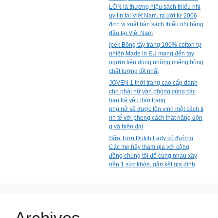
LỚN là thương hiệu sách thiếu nhi
uy tín tại Việt Nam, ra đời từ 2006
đơn vị xuất bản sách thiếu nhi hàng
đầu tại Việt Nam
Ipek Bông tẩy trang 100% cotton tự
nhiên Made in EU mang đến tay
người tiêu dùng những miếng bông
chất lượng tốt nhất
JOVEN 1 thời trang cao cấp dành
cho phái nữ văn phòng cùng các
bạn trẻ yêu thời trang
phụ nữ sẽ được tôn vinh một cách ti
nh tế với phong cách thật năng độn
g và hiện đại
Sữa Tươi Dutch Lady có đường
Các mẹ hãy tham gia với cộng
đồng chúng tôi để cùng nhau xây
nền 1 sức khỏe, gắn kết gia đình
Archives