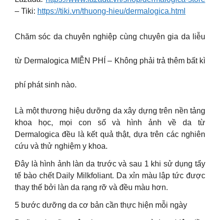
– Tiki:
https://tiki.vn/thuong-hieu/dermalogica.html
Chăm sóc da chuyên nghiệp cùng chuyên gia da liễu
từ Dermalogica MIỄN PHÍ – Không phải trả thêm bất kì
phí phát sinh nào.
Là một thương hiệu dưỡng da xây dựng trên nền tảng
khoa học, mọi con số và hình ảnh về da từ
Dermalogica đều là kết quả thật, dựa trên các nghiên
cứu và thử nghiệm y khoa.
Đây là hình ảnh làn da trước và sau 1 khi sử dụng tẩy
tế bào chết Daily Milkfoliant. Da xỉn màu lập tức được
thay thế bởi làn da rạng rỡ và đều màu hơn.
5 bước dưỡng da cơ bản cần thực hiện mỗi ngày