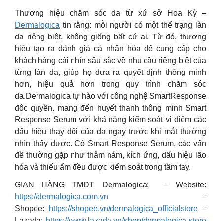
Thương hiệu chăm sóc da từ xứ sở Hoa Kỳ –
Dermalogica
tin rằng: mỗi người có một thể trạng làn
da riêng biệt, không giống bất cứ ai. Từ đó, thương
hiệu tạo ra đánh giá cá nhân hóa để cung cấp cho
khách hàng cái nhìn sâu sắc về nhu cầu riêng biệt của
từng làn da, giúp họ đưa ra quyết định thông minh
hơn, hiệu quả hơn trong quy trình chăm sóc
da.Dermalogica tự hào với công nghệ SmartResponse
độc quyền, mang đến huyết thanh thông minh Smart
Response Serum với khả năng kiểm soát vi điểm các
dấu hiệu thay đổi của da ngay trước khi mắt thường
nhìn thấy được. Có Smart Response Serum, các vấn
đề thường gặp như thâm nám, kích ứng, dấu hiệu lão
hóa và thiếu ẩm đều được kiểm soát trong tầm tay.
GIAN HÀNG TMĐT Dermalogica: – Website:
https://dermalogica.com.vn
–
Shopee:
https://shopee.vn/dermalogica_officialstore
–
Lazada:
https://www.lazada.vn/shop/dermalogica-store