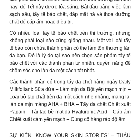
nay, để Tết này được tỏa sáng. Bắt đầu bằng việc làm
sạch sâu, tẩy tế bào chết, đắp mặt nà và thoa dưỡng
chất để cấp ẩm hoặc điều trị.
Có nhiều loại tẩy tế bào chết trên thị trường, nhưng
không phải loại nào cũng giống nhau. Một vài loài tẩy
tế bào còn chứa thành phần có thể làm tổn thương làn
da bạn. Đó là lý do tại sao nên chọn sản phẩm tẩy tế
bào chết với các thành phần tự nhiên, quyền năng để
chăm sóc cho làn da một cách tốt nhất.
Các thành phần có trong tẩy da chết hằng ngày Daily
Milkfoliant: Sữa dừa – Làm mịn da Bột yến mạch mịn –
Loại bỏ tạp chất trên da một cách nhẹ nhàng, mang lại
làn da mịn màng AHA + BHA – Tẩy da chết Chiết xuất
Papain – Tái tạo bề mặt da Hyaluronic Acid – Cấp ẩm
Chiết xuất cám yến mạch – Củng cố hàng rào độ ẩm
SỰ KIỆN ‘KNOW YOUR SKIN STORIES’ – THẤU