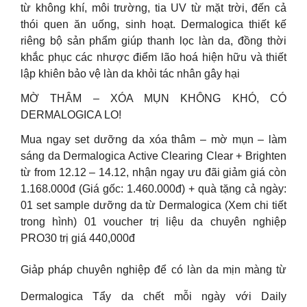
từ không khí, môi trường, tia UV từ mặt trời, đến cả
thói quen ăn uống, sinh hoạt. Dermalogica thiết kế
riêng bộ sản phẩm giúp thanh lọc làn da, đồng thời
khắc phục các nhược điểm lão hoá hiện hữu và thiết
lập khiên bảo vệ làn da khỏi tác nhân gây hại
MỜ THÂM – XÓA MỤN KHÔNG KHÓ, CÓ
DERMALOGICA LO!
Mua ngay set dưỡng da xóa thâm – mờ mụn – làm
sáng da Dermalogica Active Clearing Clear + Brighten
từ from 12.12 – 14.12, nhận ngay ưu đãi giảm giá còn
1.168.000đ (Giá gốc: 1.460.000đ) + quà tặng cả ngày:
01 set sample dưỡng da từ Dermalogica (Xem chi tiết
trong hình) 01 voucher trị liệu da chuyên nghiệp
PRO30 trị giá 440,000đ
Giảp pháp chuyên nghiệp để có làn da mịn màng từ
Dermalogica Tẩy da chết mỗi ngày với Daily