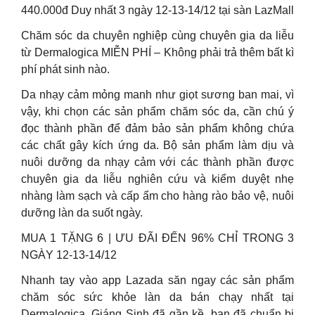
440.000đ Duy nhất 3 ngày 12-13-14/12 tại sàn LazMall
Chăm sóc da chuyên nghiệp cùng chuyên gia da liễu
từ Dermalogica MIỄN PHÍ – Không phải trả thêm bất kì
phí phát sinh nào.
Da nhạy cảm mỏng manh như giọt sương ban mai, vì
vậy, khi chọn các sản phẩm chăm sóc da, cần chú ý
đọc thành phần để đảm bảo sản phẩm không chứa
các chất gây kích ứng da. Bộ sản phẩm làm dịu và
nuôi dưỡng da nhạy cảm với các thành phần được
chuyên gia da liễu nghiên cứu và kiểm duyệt nhẹ
nhàng làm sạch và cấp ẩm cho hàng rào bảo vệ, nuôi
dưỡng làn da suốt ngày.
MUA 1 TẶNG 6 | ƯU ĐÃI ĐẾN 96% CHỈ TRONG 3
NGÀY 12-13-14/12
Nhanh tay vào app Lazada săn ngay các sản phẩm
chăm sóc sức khỏe làn da bán chạy nhất tại
Dermalogica. Giáng Sinh đã gần kề, bạn đã chuẩn bị