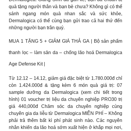
quà tặng người thân và bạn bè chưa? Không gì có thể
sánh ngang món quà nhan sắc và sức khỏe,
Dermalogica có thể cùng bạn gửi trao cả hai thứ đến
những người bạn trân quý.
MUA 1 TẶNG 5 + GIẢM GIÁ THẢ GA | Bộ sản phẩm
thanh lọc – làm săn da – chống lão hoá Dermalogica
Age Defense Kit |
Từ 12.12 – 14.12, giảm giá đặc biệt từ 1.780.000đ chỉ
còn 1.424.000đ & tặng kèm 6 món quà giá trị: 07
sample dưỡng da Dermalogica (xem chi tiết trong
hình) 01 voucher trị liệu da chuyên nghiệp PRO30 trị
giá 440,000đ Chăm sóc da chuyên nghiệp cùng
chuyên gia da liễu từ Dermalogica MIỄN PHÍ – Không
phải trả thêm bất kì phí phát sinh nào. Các nguyên
nhân khiến da lão hoá sớm xuất hiện ở khắp mọi nơi,