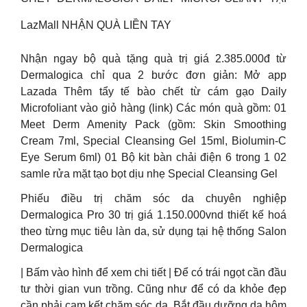
LazMall NHẬN QUÀ LIỀN TAY
Nhận ngay bộ quà tặng quà trị giá 2.385.000đ từ
Dermalogica chỉ qua 2 bước đơn giản: Mở app
Lazada Thêm tẩy tế bào chết từ cám gạo Daily
Microfoliant vào giỏ hàng (link) Các món quà gồm: 01
Meet Derm Amenity Pack (gồm: Skin Smoothing
Cream 7ml, Special Cleansing Gel 15ml, Biolumin-C
Eye Serum 6ml) 01 Bộ kit bàn chải điện 6 trong 1 02
samle rửa mặt tạo bọt dịu nhẹ Special Cleansing Gel
Phiếu điều trị chăm sóc da chuyên nghiệp
Dermalogica Pro 30 trị giá 1.150.000vnd thiết kế hoá
theo từng mục tiêu làn da, sử dụng tại hệ thống Salon
Dermalogica
| Bấm vào hình để xem chi tiết | Để có trái ngọt cần đầu
tư thời gian vun trồng. Cũng như để có da khỏe đẹp
cần phải cam kết chăm sóc da. Bắt đầu dưỡng da hôm