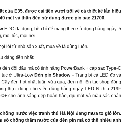
 của E35, được cải tiến vượt trội về cả thiết kế lẫn hiệu
40 mét và thân đèn sử dụng được pin sạc 21700.
ow
EDC đa dụng, bền bỉ để mang theo sử dụng hàng ngày. 5
 mọi lúc, mọi nơi.
mọi lỗi từ nhà sản xuất, mua về là dùng luôn.
 đáng tiền nhất:
 đèn đội đầu mà có tính năng PowerBank + cáp sạc Type-C
n tục ở Ultra-Low
Đèn pin Shadow
– Trang bị cả LED đỏ và
ây đèn hot nhất tuần vừa qua, đơn nổ liên tục shop đóng
ô cùng thực dụng cho việc dùng hàng ngày. LED Nichia 219F
90+ cho ánh sáng đẹp hoàn hảo, dịu mắt và màu sắc chân
 chống nước việc tranh thủ Hà Nội đang mưa to gió lớn.
ỉ số chống thấm nước của đèn pin mà có thể nhiều anh