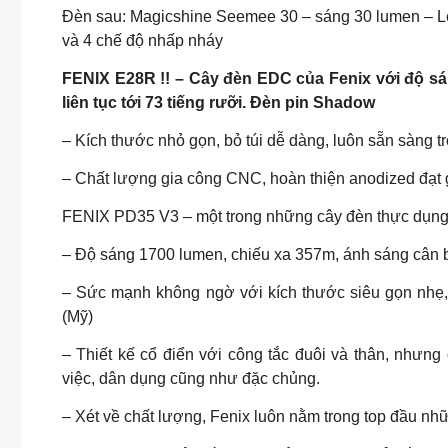
Đèn sau: Magicshine Seemee 30 – sáng 30 lumen – Led
và 4 chế độ nhấp nháy
FENIX E28R !! – Cây đèn EDC của Fenix với độ sá
liên tục tới 73 tiếng rưỡi. Đèn pin Shadow
– Kích thước nhỏ gọn, bỏ túi dễ dàng, luôn sẵn sàng t
– Chất lượng gia công CNC, hoàn thiện anodized đạt 
FENIX PD35 V3 – một trong những cây đèn thực dụng 
– Độ sáng 1700 lumen, chiếu xa 357m, ánh sáng cân 
– Sức mạnh không ngờ với kích thước siêu gọn nhẹ,
(Mỹ)
– Thiết kế cổ điển với công tắc đuôi và thân, nhưn
việc, dân dụng cũng như đặc chủng.
– Xét về chất lượng, Fenix luôn nằm trong top đầu n