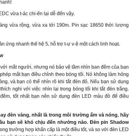
hanh!
C vừa t-ác chi-ến lại dễ đến vậy.
áng vừa rộng, vừa xa tới 190m. Pin sạc 18650 thời lượng
n ứng nhanh thế hệ 5, hỗ trợ t-ự v-ệ một cách linh hoạt.
ow
với mắt người, nhưng nó bảo vệ tầm nhìn ban đêm của bạn
phép mắt bạn điều chỉnh theo bóng tối. Nó không làm hỏng
ng, và bạn có thể nhìn rõ khi tắt đèn đỏ. Nếu bạn sử dụng
ích nghi với việc nhìn lại trong bóng tối khi tắt đèn trắng.
 đêm, tốt nhất bạn nên sử dụng đèn LED màu đỏ để điều
ay đèn vàng, nhất là trong môi trường ẩm và nóng, hãy
đầu bạn sẽ khó chịu đến nhường nào. Đèn pin Shadow
trong trường hợp khẩn cấp là một điều tốt, và so với đèn LED