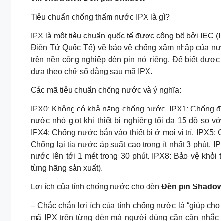
Tiêu chuẩn chống thấm nước IPX là gì?
IPX là một tiêu chuẩn quốc tế được công bố bởi IEC (
Điện Tử Quốc Tế) về bảo vệ chống xâm nhập của nước 
trên nền công nghiệp đèn pin nói riêng. Để biết đư
dựa theo chữ số đằng sau mã IPX.
Các mã tiêu chuẩn chống nước và ý nghĩa:
IPX0: Không có khả năng chống nước. IPX1: Chống 
nước nhỏ giọt khi thiết bị nghiêng tối đa 15 độ so v
IPX4: Chống nước bắn vào thiết bị ở mọi vị trí. IPX5: C
Chống lại tia nước áp suất cao trong ít nhất 3 phút. 
nước lên tới 1 mét trong 30 phút. IPX8: Bảo vệ khỏi
từng hãng sản xuất).
Lợi ích của tính chống nước cho đèn
Đèn pin Shado
– Chắc chắn lợi ích của tính chống nước là “giúp ch
mã IPX trên từng đèn mà người dùng cần cân nhắc 