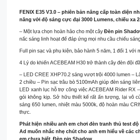
FENIX E35 V3.0 – phiên bản nâng cấp toàn diện nhất
năng với độ sáng cực đại 3000 Lumens, chiếu xa 2
– Một lựa chọn hoàn hảo cho một cây
Đèn pin Shad
nấc sáng linh hoạt để đáp ứng mọi nhu cầu chiếu sáng,
Full pin sạc và phụ kiện, bảo hành 5 năm, 1 đổi 1 với 
4 Lý do khiến ACEBEAM H30 trở thành cây đèn đội đầu
– LED CREE XHP70.2 sáng vượt trội 4000 lumen – Là
2 chiều – Pin sạc trâu bò 5100mAh giúp đèn sáng liê
LED xanh lục hỗ trợ công việc ACEBEAM Rider RX – C
gói không kịp. Sở hữu thiết kế rất ấn tượng, lại v
sáng 650 lumen, nhiệt màu 5000k, độ hoàn màu CRI
thực.
Phát hiện nhiều anh em chơi đèn tranh thủ test độ
Ad muốn nhắc nhẹ chút cho anh em hiểu về các ch
em chưa biết. Đèn pin Shadow