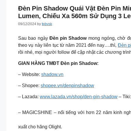
Đèn Pin Shadow Quái Vật Đèn Pin Min
Lumen, Chiếu Xa 560m Sử Dụng 3 Led
09/12/2024
by
tpbvsk
Sau bao ngày
Đèn pin Shadow
mong ngóng, chờ đợ
theo vụ này liên tục từ năm 2021 đến nay….thì,
Đèn p
rồi nhé, mọi người follow để cập nhật các chương tr
GIAN HÀNG TMĐT Đèn pin Shadow:
– Website:
shadow.vn
– Shopee:
shopee.vn/denpinshadow
– Lazada:
www.lazada.vn/shop/den-pin-shadow
– Tiki
– MAGICSHINE – nổi tiếng với hơn 22 năm kinh ng
xuất cho hãng Olight.