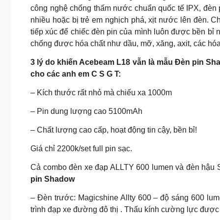
công nghệ chống thấm nước chuẩn quốc tế IPX, đèn 
nhiều hoặc bị trẻ em nghịch phá, xịt nước lên đèn. 
tiếp xúc để chiếc đèn pin của mình luôn được bền bỉ 
chống được hóa chất như dầu, mỡ, xăng, axit, các h
3 lý do khiến Acebeam L18 vẫn là mẫu Đèn pin Shad
cho các anh em C S G T:
– Kích thước rất nhỏ mà chiếu xa 1000m
– Pin dung lượng cao 5100mAh
– Chất lượng cao cấp, hoạt động tin cậy, bền bỉ!
Giá chỉ 2200k/set full pin sạc.
Cả combo đèn xe đạp ALLTY 600 lumen và đèn hậu SE
pin Shadow
– Đèn trước: Magicshine Allty 600 – độ sáng 600 l
trình đạp xe đường đô thị . Thấu kính cường lực được 