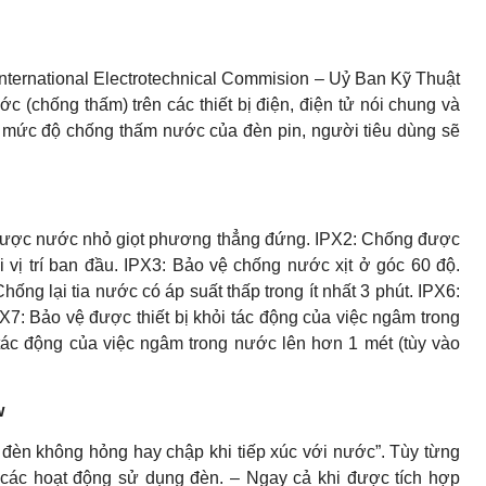
International Electrotechnical Commision – Uỷ Ban Kỹ Thuật
(chống thấm) trên các thiết bị điện, điện tử nói chung và
ợc mức độ chống thấm nước của đèn pin, người tiêu dùng sẽ
được nước nhỏ giọt phương thẳng đứng. IPX2: Chống được
ới vị trí ban đầu. IPX3: Bảo vệ chống nước xịt ở góc 60 độ.
hống lại tia nước có áp suất thấp trong ít nhất 3 phút. IPX6:
IPX7: Bảo vệ được thiết bị khỏi tác động của việc ngâm trong
 tác động của việc ngâm trong nước lên hơn 1 mét (tùy vào
w
o đèn không hỏng hay chập khi tiếp xúc với nước”. Tùy từng
các hoạt động sử dụng đèn. – Ngay cả khi được tích hợp