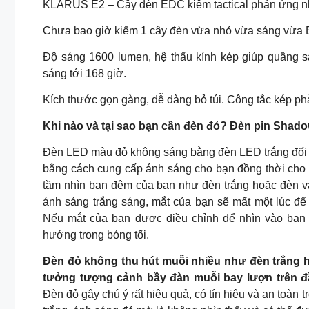
KLARUS E2 – Cây đèn EDC kiêm tactical phản ứng n
Chưa bao giờ kiếm 1 cây đèn vừa nhỏ vừa sáng vừa ED
Độ sáng 1600 lumen, hệ thấu kính kép giúp quầng s
sáng tới 168 giờ.
Kích thước gọn gàng, dễ dàng bỏ túi. Công tắc kép phả
Khi nào và tại sao bạn cần đèn đỏ? Đèn pin Shad
Đèn LED màu đỏ không sáng bằng đèn LED trắng đối 
bằng cách cung cấp ánh sáng cho bạn đồng thời cho 
tầm nhìn ban đêm của bạn như đèn trắng hoặc đèn và
ánh sáng trắng sáng, mắt của bạn sẽ mất một lúc để th
Nếu mắt của bạn được điều chỉnh để nhìn vào ban
hướng trong bóng tối.
Đèn đỏ không thu hút muỗi nhiều như đèn trắng h
tưởng tượng cảnh bầy đàn muỗi bay lượn trên 
Đèn đỏ gây chú ý rất hiệu quả, có tín hiệu và an toàn 