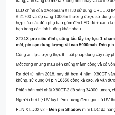
trắng, ánh sáng đỏ mờ là không nhìn thấy và có thể đư
LED chính của #Acebeam # H30 sử dụng CREE XHP70.
# 21700 và độ sáng 1000lm thường được sử dụng có th
hợp của các đèn phụ bao gồm đèn LED đỏ + xanh lá c
bạn trong các tình huống khác nhau.
XT21X pro siêu đỉnh, công tắc lẫy trợ lực 1 chạ
mét, pin sạc dung lượng rất cao 5000mah. Đèn pi
Công an, lực lượng thực thi luật pháp dùng cây này p
Một trong những mẫu đèn khủng thành công và có vòng
Ra đời từ năm 2018, nay đã hơn 4 năm, X80GT vẫn g
khủng, sử dụng 04 pin 18650 dòng xả cao, và vẫn đượ
Phiên bản mới nhất X80GT-2 độ sáng 34000 lumen, c
Người chơi hệ UV tuy hiếm nhưng đèn ngon có UV thì
FENIX LD02 v2 –
Đèn pin Shadow
mini EDC đa năng 