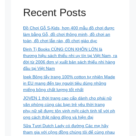
Recent Posts
Đồ Chơi Gỗ S-Kids, hơn 400 mẫu đồ chơi được
làm bằng Gỗ, đồ chơi thông minh, đồ chơi an
toàn, đồ chơi lắp ráp, đồ chơi giáo dục
Đinh Tị Books CÙNG CON KHÔN LỚN là
thương hiệu sách thiếu nhi uy tín tại Việt Nam, ra
đời từ 2006 đơn vị xuất bản sách thiếu nhi hàng
đầu tại Việt Nam
Ipek Bông tẩy trang 100% cotton tự nhiên Made
in EU mang đến tay người tiêu dùng những
miếng bông chất lượng tốt nhất
JOVEN 1 thời trang cao cấp dành cho phái nữ
văn phòng cùng các bạn trẻ yêu thời trang
phụ nữ sẽ được tôn vinh một cách tinh tế với ph
ong cách thật năng động và hiện đại
Sữa Tươi Dutch Lady có đường Các mẹ hãy
tham gia với cộng đồng chúng tôi để cùng nhau