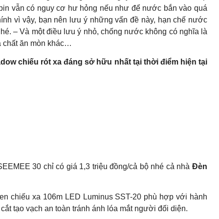
pin vẫn có nguy cơ hư hỏng nếu như để nước bắn vào quá
Chính vì vậy, bạn nên lưu ý những vấn đề này, hạn chế nước
nhé. – Và một điều lưu ý nhỏ, chống nước không có nghĩa là
óa chất ăn mòn khác…
ow chiếu rót xa đáng sở hữu nhất tại thời điểm hiện tại
EMEE 30 chỉ có giá 1,3 triệu đồng/cả bộ nhé cả nhà
Đèn
umen chiếu xa 106m LED Luminus SST-20 phù hợp với hành
cắt tạo vạch an toàn tránh ánh lóa mắt người đối diện.