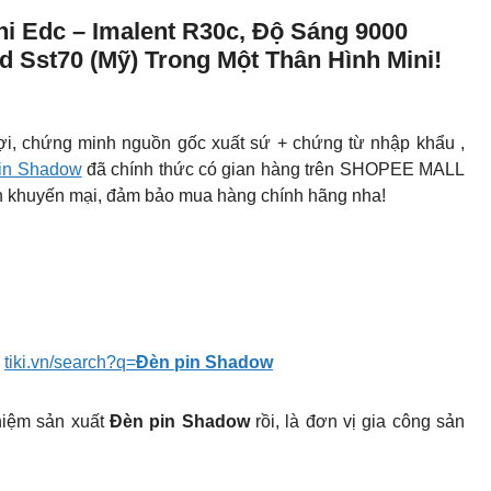
i Edc – Imalent R30c, Độ Sáng 9000
 Sst70 (Mỹ) Trong Một Thân Hình Mini!
i, chứng minh nguồn gốc xuất sứ + chứng từ nhập khẩu ,
in Shadow
đã chính thức có gian hàng trên SHOPEE MALL
ình khuyến mại, đảm bảo mua hàng chính hãng nha!
:
tiki.vn/search?q=
Đèn pin Shadow
hiệm sản xuất
Đèn pin Shadow
rồi, là đơn vị gia công sản