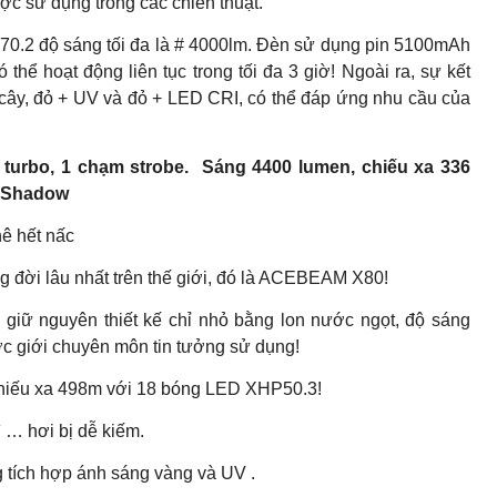
ợc sử dụng trong các chiến thuật.
2 độ sáng tối đa là # 4000lm. Đèn sử dụng pin 5100mAh
ể hoạt động liên tục trong tối đa 3 giờ! Ngoài ra, sự kết
ây, đỏ + UV và đỏ + LED CRI, có thể đáp ứng nhu cầu của
m turbo, 1 chạm strobe. Sáng 4400 lumen, chiếu xa 336
n Shadow
hê hết nấc
 đời lâu nhất trên thế giới, đó là ACEBEAM X80!
iữ nguyên thiết kế chỉ nhỏ bằng lon nước ngọt, độ sáng
c giới chuyên môn tin tưởng sử dụng!
hiếu xa 498m với 18 bóng LED XHP50.3!
 … hơi bị dễ kiếm.
tích hợp ánh sáng vàng và UV .