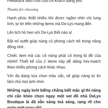
Feedback siêu chill của chị khách đáng yêu
𝑇ℎ𝑎𝑛𝑘𝑠 𝑓𝑜𝑟 𝑐ℎ𝑜𝑜𝑠𝑖𝑛𝑔
Hạnh phúc thiệt nhiều khi được ngắm nhìn chị lung
linh, tự tin trên những items mà De-Lys mang đến
Lên lịch hò hẹn với De-Lys thôi nào ạ!
Bật mí outfit giúp nàng có phong cách trẻ trung năng
động nhé .
Chiếc item mà các cô nàng phải có trong tủ đồ của
mình!! Thiết kế của 2 items này dễ dàng mix-match
theo nhiều phong cách khác nhau.
Với đa dạng lựa chọn màu sắc, sẽ giúp nàng tự tin
làm chủ mọi ánh nhìn.
Những ngày lười biếng chẳng biết mặc gì thì nàng
chỉ cần khéo chọn ngay một set đồ nhà DeLys
Boutique là đã sẵn sàng toả sáng, rạng rỡ cho
ngày mới ngay rồi!