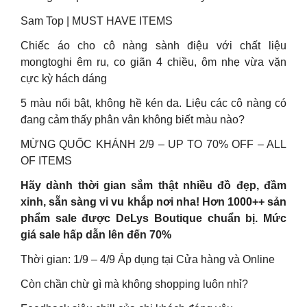
Sam Top | MUST HAVE ITEMS
Chiếc áo cho cô nàng sành điệu với chất liệu
mongtoghi êm ru, co giãn 4 chiều, ôm nhẹ vừa vặn
cực kỳ hách dáng
5 màu nổi bật, không hề kén da. Liệu các cô nàng có
đang cảm thấy phân vân không biết màu nào?
MỪNG QUỐC KHÁNH 2/9 – UP TO 70% OFF – ALL
OF ITEMS
Hãy dành thời gian sắm thật nhiều đồ đẹp, đầm
xinh, sẵn sàng vi vu khắp nơi nha! Hơn 1000++ sản
phẩm sale được DeLys Boutique chuẩn bị. Mức
giá sale hấp dẫn lên đến 70%
Thời gian: 1/9 – 4/9 Áp dụng tại Cửa hàng và Online
Còn chần chừ gì mà không shopping luôn nhỉ?