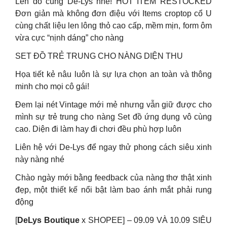
Lên đồ cùng De-Lys nhé! HOT ITEM RESTOCKED
Đơn giản mà không đơn điệu với Items croptop cổ U
cùng chất liệu len lông thỏ cao cấp, mềm mịn, form ôm
vừa cực “nịnh dáng” cho nàng
SET ĐỒ TRẺ TRUNG CHO NÀNG DIỆN THU
Họa tiết kẻ nâu luôn là sự lựa chọn an toàn và thông
minh cho mọi cô gái!
Đem lại nét Vintage mới mẻ nhưng vẫn giữ được cho
mình sự trẻ trung cho nàng Set đồ ứng dụng vô cùng
cao. Diện đi làm hay đi chơi đều phù hợp luôn
Liên hệ với De-Lys để ngay thử phong cách siêu xinh
này nàng nhé
Chào ngày mới bằng feedback của nàng thơ thật xinh
đẹp, một thiết kế nổi bật làm bao ánh mắt phải rung
động
[
DeLys Boutique
x SHOPEE] – 09.09 VÀ 10.09 SIÊU