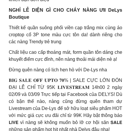
NGHỈ LỄ DIỆN GÌ CHO CHÁY NÀNG ƯII DeLys
Boutique
Thiết kế quần suông phối viền cạp trắng mix cùng áo
croptop cổ 3P tone màu cực tôn da! dành riêng cho
các nàng Trendy trẻ trung
Chất liệu cao cấp thoáng mát, form quần tôn dáng che
khuyết điểm cực đỉnh, nên nàng thoải mái diện nè ạ!
Đừng quên nàng có lịch hẹn hò với De-Lys nha
𝐁𝐈𝐆 𝐒𝐀𝐋𝐄 𝐎𝐅𝐅 𝐔𝐏𝐓𝐎 𝟕𝟎% | SALE CỰC LỚN ĐÓN
ĐẠI LỄ CHỈ TỪ 95K 𝐋𝐈𝐕𝐄𝐒𝐓𝐑𝐄𝐀𝐌 14h00 2 ngày
02/09 và 03/09 Trực tiếp tại Facebook của DELYS! Dù
có bận thế nào, nàng cũng đừng quên tham dự
Livestream của De-Lys để sở hữu loạt siêu phẩm HOT
với mức giá cực ưu đãi chỉ từ 99K Hãy bật thông báo
𝗟𝗜𝗩𝗘 vì nàng sẽ không muốn bỏ lỡ cơ hội săn 𝗦𝗔𝗟𝗘
những sản phẩm hot hit nhất nhà Delys đâu nha!