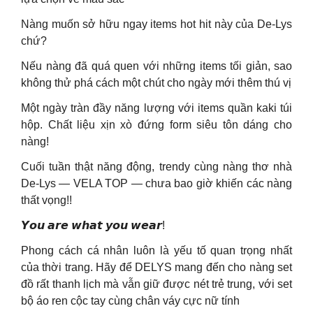
Nàng muốn sở hữu ngay items hot hit này của De-Lys
chứ?
Nếu nàng đã quá quen với những items tối giản, sao
không thử phá cách một chút cho ngày mới thêm thú vị
Một ngày tràn đầy năng lượng với items quần kaki túi
hộp. Chất liệu xịn xò đứng form siêu tôn dáng cho
nàng!
Cuối tuần thật năng động, trendy cùng nàng thơ nhà
De-Lys — VELA TOP — chưa bao giờ khiến các nàng
thất vọng!!
𝙔𝙤𝙪 𝙖𝙧𝙚 𝙬𝙝𝙖𝙩 𝙮𝙤𝙪 𝙬𝙚𝙖𝙧!
Phong cách cá nhân luôn là yếu tố quan trọng nhất
của thời trang. Hãy để DELYS mang đến cho nàng set
đồ rất thanh lịch mà vẫn giữ được nét trẻ trung, với set
bộ áo ren cộc tay cùng chân váy cực nữ tính