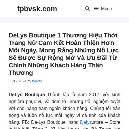
Skip
tpbvsk.com
to
Menu
content
DeLys Boutique 1 Thương Hiệu Thời
Trang Nữ Cam Kết Hoàn Thiện Hơn
Mỗi Ngày, Mong Rằng Những Nỗ Lực
Sẽ Được Sự Rộng Mở Và Ưu Đãi Từ
Chính Những Khách Hàng Thân
Thương
06/12/2024
by
tpbvsk
DeLys Boutique
Thành lập từ năm 2017, với kinh
nghiệm phục vụ và đem tới những trải nghiệm tuyệt
vời cho hàng trăm nghìn khách hàng. Chúng tôi trân
trọng và luôn nỗ lực mỗi ngày vì cá tính của khách
hàng. FB: De-Lys Boutique Insta:
Delys
.store – Store