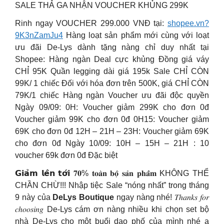
SALE THẢ GA NHẬN VOUCHER KHỦNG 299K
Rinh ngay VOUCHER 299.000 VNĐ tại:
shopee.vn?
9K3nZamJu4
Hàng loạt sản phẩm mới cùng với loạt
ưu đãi De-Lys dành tặng nàng chỉ duy nhất tại
Shopee: Hàng ngàn Deal cực khủng Đồng giá váy
CHỈ 95K Quần legging dài giá 195k Sale CHỈ CÒN
99K/ 1 chiếc Đối với hóa đơn trên 500K, giá CHỈ CÒN
79K/1 chiếc Hàng ngàn Voucher ưu đãi độc quyền
Ngày 09/09: 0H: Voucher giảm 299K cho đơn 0đ
Voucher giảm 99K cho đơn 0đ 0H15: Voucher giảm
69K cho đơn 0đ 12H – 21H – 23H: Voucher giảm 69K
cho đơn 0đ Ngày 10/09: 10H – 15H – 21H : 10
voucher 69k đơn 0đ Đặc biệt
𝗚𝗶𝗮̉𝗺 𝗹𝗲̂𝗻 𝘁𝗼̛́𝗶 𝟕𝟎% 𝐭𝐨𝐚̀𝐧 𝐛𝐨̣̂ 𝐬𝐚̉𝐧 𝐩𝐡𝐚̂̉𝐦 KHÔNG THỂ
CHẦN CHỪ!!! Nhập tiệc Sale “nóng nhất” trong tháng
9 này của
DeLys Boutique
ngay nàng nhé! 𝑇ℎ𝑎𝑛𝑘𝑠 𝑓𝑜𝑟
𝑐ℎ𝑜𝑜𝑠𝑖𝑛𝑔 De-Lys cám ơn nàng nhiều khi chọn set bộ
nhà De-Lys cho một buổi dạo phố của mình nhé ạ