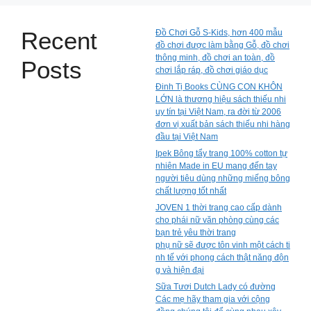
Recent
Đồ Chơi Gỗ S-Kids, hơn 400 mẫu
đồ chơi được làm bằng Gỗ, đồ chơi
thông minh, đồ chơi an toàn, đồ
Posts
chơi lắp ráp, đồ chơi giáo dục
Đinh Tị Books CÙNG CON KHÔN
LỚN là thương hiệu sách thiếu nhi
uy tín tại Việt Nam, ra đời từ 2006
đơn vị xuất bản sách thiếu nhi hàng
đầu tại Việt Nam
Ipek Bông tẩy trang 100% cotton tự
nhiên Made in EU mang đến tay
người tiêu dùng những miếng bông
chất lượng tốt nhất
JOVEN 1 thời trang cao cấp dành
cho phái nữ văn phòng cùng các
bạn trẻ yêu thời trang
phụ nữ sẽ được tôn vinh một cách ti
nh tế với phong cách thật năng độn
g và hiện đại
Sữa Tươi Dutch Lady có đường
Các mẹ hãy tham gia với cộng