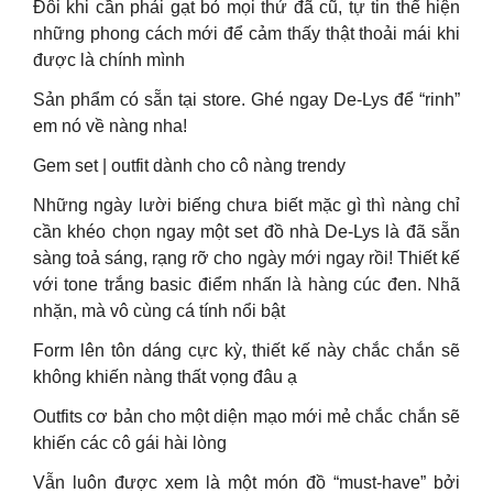
Đôi khi cần phải gạt bỏ mọi thứ đã cũ, tự tin thể hiện
những phong cách mới để cảm thấy thật thoải mái khi
được là chính mình
Sản phẩm có sẵn tại store. Ghé ngay De-Lys để “rinh”
em nó về nàng nha!
Gem set | outfit dành cho cô nàng trendy
Những ngày lười biếng chưa biết mặc gì thì nàng chỉ
cần khéo chọn ngay một set đồ nhà De-Lys là đã sẵn
sàng toả sáng, rạng rỡ cho ngày mới ngay rồi! Thiết kế
với tone trắng basic điểm nhấn là hàng cúc đen. Nhã
nhặn, mà vô cùng cá tính nổi bật
Form lên tôn dáng cực kỳ, thiết kế này chắc chắn sẽ
không khiến nàng thất vọng đâu ạ
Outfits cơ bản cho một diện mạo mới mẻ chắc chắn sẽ
khiến các cô gái hài lòng
Vẫn luôn được xem là một món đồ “must-have” bởi