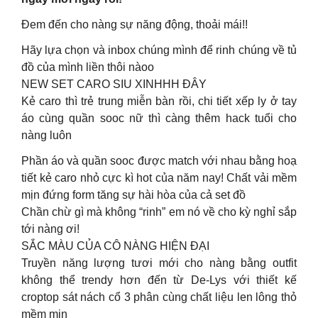
Đem đến cho nàng sự năng động, thoải mái!!
Hãy lựa chọn và inbox chúng mình để rinh chúng về tủ
đồ của mình liền thôi nàoo
NEW SET CARO SIU XINHHH ĐÂY
Kẻ caro thì trẻ trung miễn bàn rồi, chi tiết xếp ly ở tay
áo cùng quần sooc nữ thì càng thêm hack tuổi cho
nàng luôn
Phần áo và quần sooc được match với nhau bằng hoạ
tiết kẻ caro nhỏ cực kì hot của năm nay! Chất vải mềm
mịn đứng form tăng sự hài hòa của cả set đồ
Chần chừ gì mà không “rinh” em nó về cho kỳ nghỉ sắp
tới nàng ơi!
SẮC MÀU CỦA CÔ NÀNG HIỆN ĐẠI
Truyền năng lượng tươi mới cho nàng bằng outfit
không thể trendy hơn đến từ De-Lys với thiết kế
croptop sát nách cổ 3 phân cùng chất liệu len lông thỏ
mềm mịn