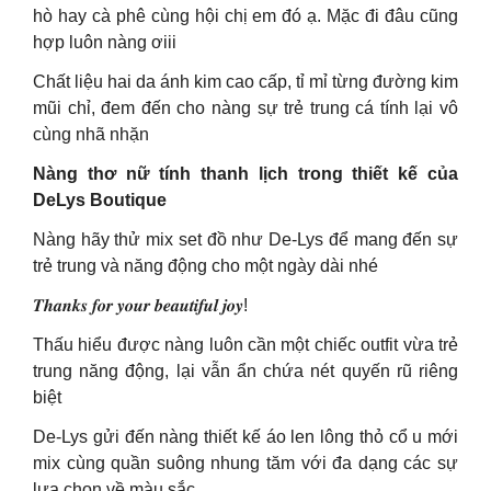
hò hay cà phê cùng hội chị em đó ạ. Mặc đi đâu cũng
hợp luôn nàng ơiii
Chất liệu hai da ánh kim cao cấp, tỉ mỉ từng đường kim
mũi chỉ, đem đến cho nàng sự trẻ trung cá tính lại vô
cùng nhã nhặn
Nàng thơ nữ tính thanh lịch trong thiết kế của
DeLys Boutique
Nàng hãy thử mix set đồ như De-Lys để mang đến sự
trẻ trung và năng động cho một ngày dài nhé
𝑻𝒉𝒂𝒏𝒌𝒔 𝒇𝒐𝒓 𝒚𝒐𝒖𝒓 𝒃𝒆𝒂𝒖𝒕𝒊𝒇𝒖𝒍 𝒋𝒐𝒚!
Thấu hiểu được nàng luôn cần một chiếc outfit vừa trẻ
trung năng động, lại vẫn ẩn chứa nét quyến rũ riêng
biệt
De-Lys gửi đến nàng thiết kế áo len lông thỏ cổ u mới
mix cùng quần suông nhung tăm với đa dạng các sự
lựa chọn về màu sắc