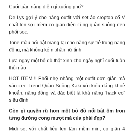
Cuối tuần nàng diện gì xuống phố?
De-Lys gợi ý cho nàng outfit với set áo croptop cổ V
chất len sợi mềm co giãn diện cùng quần suông đen
phối sọc.
Tone màu nổi bật mang lại cho nàng sự trẻ trung năng
động, mà không kém phần nữ tính!
Lựa ngay một bộ đồ thật xinh cho ngày nghỉ cuối tuần
thôi nào
HOT ITEM !! Phối nhẹ nhàng một outfit đơn giản mà
vẫn cực Trend Quần Suông Kaki với kiểu dáng khoẻ
khoắn, năng động và đặc biệt là khả năng “hack eo”
siêu đỉnh!
Còn gì quyến rũ hơn một bộ đồ nổi bật ôm trọn
từng đường cong mượt mà của phái đẹp?
Midi set với chất liệu len tăm mềm mịn, co giãn 4