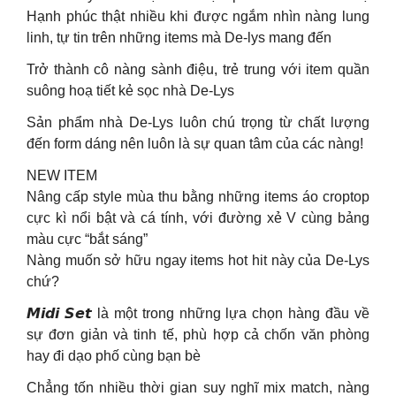
Hạnh phúc thật nhiều khi được ngắm nhìn nàng lung
linh, tự tin trên những items mà De-lys mang đến
Trở thành cô nàng sành điệu, trẻ trung với item quần
suông hoạ tiết kẻ sọc nhà De-Lys
Sản phẩm nhà De-Lys luôn chú trọng từ chất lượng
đến form dáng nên luôn là sự quan tâm của các nàng!
NEW ITEM
Nâng cấp style mùa thu bằng những items áo croptop
cực kì nổi bật và cá tính, với đường xẻ V cùng bảng
màu cực “bắt sáng”
Nàng muốn sở hữu ngay items hot hit này của De-Lys
chứ?
𝙈𝙞𝙙𝙞 𝙎𝙚𝙩 là một trong những lựa chọn hàng đầu về
sự đơn giản và tinh tế, phù hợp cả chốn văn phòng
hay đi dạo phố cùng bạn bè
Chẳng tốn nhiều thời gian suy nghĩ mix match, nàng