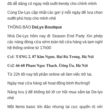
đã dễ dàng có ngay một oufit trendy cho chính mình
Cùng De-Lys cập nhật các gợi ý mỗi ngày để lựa chọn
outfit phù hợp cho mình nhé
THÔNG BÁO
DeLys Boutique
Nhà De-Lys hôm nay đi Season End Party Xin phép
các nàng đóng cửa sớm toàn bộ cửa hàng và tạm nghỉ
hệ thống online từ 17h00
𝐂𝐬𝟏: 𝐓𝐀̂̀𝐍𝐆 𝟐, 𝟖𝟕 𝐊𝐢𝐦 𝐍𝐠𝐮̛𝐮, 𝐇𝐚𝐢 𝐁𝐚̀ 𝐓𝐫𝐮̛𝐧𝐠, 𝐇𝐚̀ 𝐍𝐨̣̂𝐢
𝐂𝐬𝟐: 𝟔𝟔-𝟔𝟖 𝐏𝐡𝐚̣𝐦 𝐍𝐠𝐨̣𝐜 𝐓𝐡𝐚̣𝐜𝐡, Đ𝐨̂́𝐧𝐠 Đ𝐚, 𝐇𝐚̀ 𝐍𝐨̣̂𝐢
Từ 22h tối nay bộ phận online sẽ làm việc trở lại.
Ngày mai cửa hàng sẽ hoạt động bình thường!!
Nàng lưu ý để không bỏ lỡ cơ hội mua sắm tại De-lys
nhé
Một Items basic kín đáo nhưng lại cực quyến rũ với