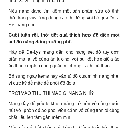
phải và vô cùng tôn màu da
Nếu nàng đang tìm kiếm một sản phẩm vừa có tính
thời trang vừa ứng dụng cao thì đừng vội bỏ qua Dora
Set nàng nhé
Cuối tuần rồi, thời tiết quá thích hợp để diện một
set đồ năng động xuống phố
Hãy để De-Lys mang đến cho nàng set đồ tuy đơn
giản mà lại vô cùng ấn tượng, với sự kết hợp giữa áo
áo thun croptop cùng quần nỉ phong cách thể thao
Bổ sung ngay items này vào tủ đồ của mình nàng nhé,
vì cực kỳ dễ mặc dễ phối đồ đó ạ
TRỜI VÀO THU THÌ MẶC GÌ NÀNG NHỈ?
Mang đầy đủ yếu tố khiến nàng trở nên vô cùng cuốn
hút với phần cổ áo phối viền cánh vô cùng tinh tế cùng
chất liệu len tăm gân mềm mịn
Màu sắc nổi bật không hề kén da. Cùng biến hóa thay