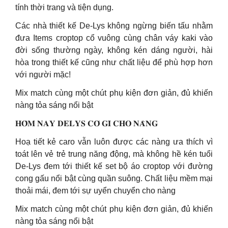
tính thời trang và tiện dụng.
Các nhà thiết kế De-Lys không ngừng biến tấu nhằm
đưa Items croptop cổ vuông cùng chân váy kaki vào
đời sống thường ngày, không kén dáng người, hài
hòa trong thiết kế cũng như chất liệu để phù hợp hơn
với người mặc!
Mix match cùng một chút phụ kiện đơn giản, đủ khiến
nàng tỏa sáng nổi bật
𝐇𝐎̂𝐌 𝐍𝐀𝐘 𝐃𝐄𝐋𝐘𝐒 𝐂𝐎́ 𝐆𝐈̀ 𝐂𝐇𝐎 𝐍𝐀̀𝐍𝐆
Hoạ tiết kẻ caro vẫn luôn được các nàng ưa thích vì
toát lên vẻ trẻ trung năng động, mà không hề kén tuổi
De-Lys đem tới thiết kế set bộ áo croptop với đường
cong gấu nổi bật cùng quần suông. Chất liệu mềm mại
thoải mái, đem tới sự uyển chuyển cho nàng
Mix match cùng một chút phụ kiện đơn giản, đủ khiến
nàng tỏa sáng nổi bật