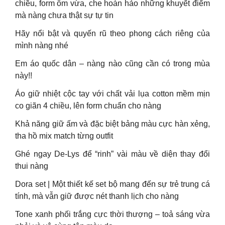
chiều, form ôm vừa, che hoàn hảo những khuyết điểm
mà nàng chưa thật sự tự tin
Hãy nổi bật và quyến rũ theo phong cách riêng của
mình nàng nhé
Em áo quốc dân – nàng nào cũng cần có trong mùa
này!!
Áo giữ nhiệt cộc tay với chất vải lụa cotton mềm mịn
co giãn 4 chiều, lên form chuẩn cho nàng
Khả năng giữ ấm và đặc biệt bảng màu cực hàn xẻng,
tha hồ mix match từng outfit
Ghé ngay De-Lys để “rinh” vài màu về diện thay đổi
thui nàng
Dora set | Một thiết kế set bộ mang đến sự trẻ trung cá
tính, mà vẫn giữ được nét thanh lịch cho nàng
Tone xanh phối trắng cực thời thượng – toả sáng vừa