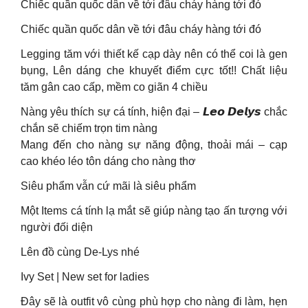
Chiếc quần quốc dân về tới đâu cháy hàng tới đó
Chiếc quần quốc dân về tới đâu cháy hàng tới đó
Legging tăm với thiết kế cạp dày nên có thể coi là gen
bụng, Lên dáng che khuyết điểm cực tốt!! Chất liệu
tăm gân cao cấp, mềm co giãn 4 chiều
Nàng yêu thích sự cá tính, hiện đại – 𝙇𝙚𝙤 𝘿𝙚𝙡𝙮𝙨 chắc
chắn sẽ chiếm trọn tim nàng
Mang đến cho nàng sự năng động, thoải mái – cạp
cao khéo léo tôn dáng cho nàng thơ
Siêu phẩm vẫn cứ mãi là siêu phẩm
Một Items cá tính lạ mắt sẽ giúp nàng tạo ấn tượng với
người đối diện
Lên đồ cùng De-Lys nhé
Ivy Set | New set for ladies
Đây sẽ là outfit vô cùng phù hợp cho nàng đi làm, hẹn