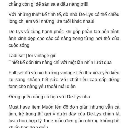
chẳng còn gì để săn sale đâu nàng ơi!!!
Với những thiết kế tinh tế, đồ nhà De-Lys có thể chiều
lòng chị em với những lứa tuổi khác nhau!
De-Lys vô cùng hạnh phúc khi góp phần tạo nên hình
ảnh xinh đẹp cho các cô nàng trong từng hơi thở của
cuộc sống
Ladi set | for vintage girl
Thiết kế đốn tim nàng chỉ với một lần nhìn lướt qua
Full set đồ với xu hướng vintage tiểu thư vừa yêu kiều
lại sang chảnh hết sức Với chất liệu cao cấp đứng
form cho nàng yêu thoải mái diện
Đừng quên nàng có hẹn với De-Lys nha
Must have item Muốn lên đồ đơn giản nhưng vẫn cá
tính, trẻ trung thì gợi ý dưới đây của De-Lys chính là
lựa chọn hợp lý Tone màu đơn giản nhưng không hề
khiến bạn đơn điệu