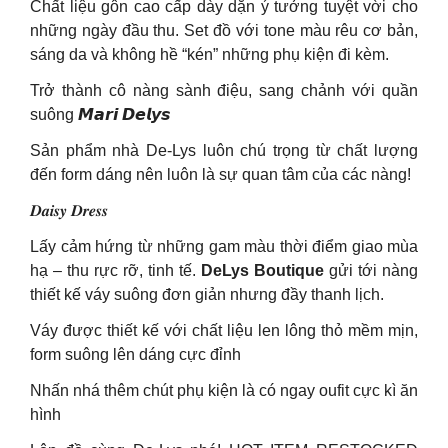
Chất liệu gôn cao cấp dày dặn ý tưởng tuyệt vời cho
những ngày đầu thu. Set đồ với tone màu rêu cơ bản,
sáng da và không hề “kén” những phụ kiện đi kèm.
Trở thành cô nàng sành điệu, sang chảnh với quần
suông 𝙈𝙖𝙧𝙞 𝘿𝙚𝙡𝙮𝙨
Sản phẩm nhà De-Lys luôn chú trọng từ chất lượng
đến form dáng nên luôn là sự quan tâm của các nàng!
𝑫𝒂𝒊𝒔𝒚 𝑫𝒓𝒆𝒔𝒔
Lấy cảm hứng từ những gam màu thời điểm giao mùa
hạ – thu rực rỡ, tinh tế.
DeLys Boutique
gửi tới nàng
thiết kế váy suông đơn giản nhưng đầy thanh lịch.
Váy được thiết kế với chất liệu len lông thỏ mềm mịn,
form suông lên dáng cực đỉnh
Nhấn nhá thêm chút phụ kiện là có ngay oufit cực kì ăn
hình