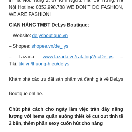
in Hà Nôi: Tầng 2, 87 Kim Ngưu, Hai Bà Trưng, Hà
Nội ️Hotline: 0352.998.788 WE DON’T DO FASHION,
WE ARE FASHION!
GIAN HÀNG TMĐT DeLys Boutique:
– Website:
delysboutique.vn
– Shopee:
shopee.vn/de_lys
– Lazada:
www.lazada.vn/catalog/?q=DeLys
–
Tiki:
tiki.vn/thuong-hieu/delys
Khám phá các ưu đãi sản phẩm và đánh giá về DeLys
Boutique online.
Chút phá cách cho ngày làm việc tràn đầy năng
lượng với items quần suông thiết kế cut out tinh tế
2 bên, thêm phần sexy cuốn hút cho nàng