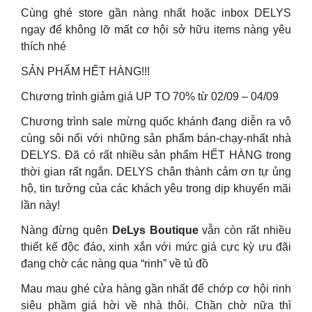
Cùng ghé store gần nàng nhất hoặc inbox DELYS
ngay để không lỡ mất cơ hội sở hữu items nàng yêu
thích nhé
SẢN PHẨM HẾT HÀNG!!!
Chương trình giảm giá UP TO 70% từ 02/09 – 04/09
Chương trình sale mừng quốc khánh đang diễn ra vô
cùng sôi nổi với những sản phẩm bán-chạy-nhất nhà
DELYS. Đã có rất nhiều sản phẩm HẾT HÀNG trong
thời gian rất ngắn. DELYS chân thành cảm ơn tự ủng
hộ, tin tưởng của các khách yêu trong dịp khuyến mãi
lần này!
Nàng đừng quên
DeLys Boutique
vẫn còn rất nhiều
thiết kế độc đáo, xinh xắn với mức giá cực kỳ ưu đãi
đang chờ các nàng qua “rinh” về tủ đồ
Mau mau ghé cửa hàng gần nhất để chớp cơ hội rinh
siêu phầm giá hời về nhà thôi. Chần chờ nữa thì