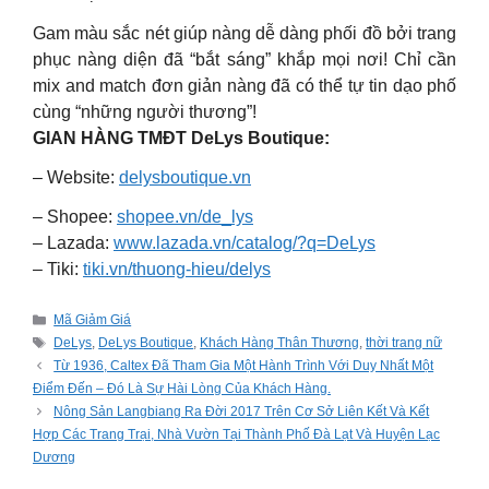
Gam màu sắc nét giúp nàng dễ dàng phối đồ bởi trang
phục nàng diện đã “bắt sáng” khắp mọi nơi! Chỉ cần
mix and match đơn giản nàng đã có thể tự tin dạo phố
cùng “những người thương”!
GIAN HÀNG TMĐT DeLys Boutique:
– Website:
delysboutique.vn
– Shopee:
shopee.vn/de_lys
– Lazada:
www.lazada.vn/catalog/?q=DeLys
– Tiki:
tiki.vn/thuong-hieu/delys
Categories
Mã Giảm Giá
Tags
DeLys
,
DeLys Boutique
,
Khách Hàng Thân Thương
,
thời trang nữ
Từ 1936, Caltex Đã Tham Gia Một Hành Trình Với Duy Nhất Một
Điểm Đến – Đó Là Sự Hài Lòng Của Khách Hàng.
Nông Sản Langbiang Ra Đời 2017 Trên Cơ Sở Liên Kết Và Kết
Hợp Các Trang Trại, Nhà Vườn Tại Thành Phố Đà Lạt Và Huyện Lạc
Dương