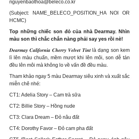
nguyenbaothoa@beleco.co.kr
(Subject: NAME_BELECO_POSITION_HA NOI OR
HCMC)
Top những chiếc son đỏ của nhà Dearmay. Nhìn
màu son thì chắc chắn nàng phải say yes rồi nè!
𝑫𝒆𝒂𝒓𝒎𝒂𝒚 𝑪𝒂𝒍𝒊𝒇𝒐𝒓𝒏𝒊𝒂 𝑪𝒉𝒆𝒓𝒓𝒚 𝑽𝒆𝒍𝒗𝒆𝒕 𝑻𝒊𝒏𝒕 là dạng son kem
lì lên màu chuẩn, mềm mượt khi lên môi, son dễ tán
đều lên môi mà không lo về vấn đề đều màu.
Tham khảo ngay 5 màu Dearmay siêu xinh và xuất sắc
miễn chê nhé:
CT1: Adelia Story – Cam trà sữa
CT2: Billie Story – Hồng nude
CT3: Clara Dream – Đỏ nâu đất
CT4: Dorothy Favor – Đỏ cam pha đất