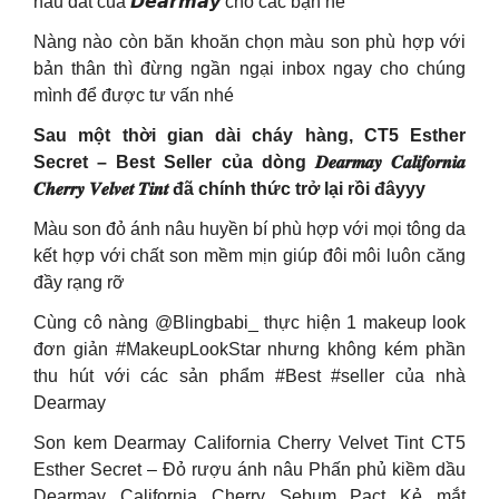
nâu đất của 𝘿𝙚𝙖𝙧𝙢𝙖𝙮 cho các bạn nè
Nàng nào còn băn khoăn chọn màu son phù hợp với
bản thân thì đừng ngần ngại inbox ngay cho chúng
mình để được tư vấn nhé
Sau một thời gian dài cháy hàng, CT5 Esther
Secret – Best Seller của dòng 𝑫𝒆𝒂𝒓𝒎𝒂𝒚 𝑪𝒂𝒍𝒊𝒇𝒐𝒓𝒏𝒊𝒂
𝑪𝒉𝒆𝒓𝒓𝒚 𝑽𝒆𝒍𝒗𝒆𝒕 𝑻𝒊𝒏𝒕 đã chính thức trở lại rồi đâyyy
Màu son đỏ ánh nâu huyền bí phù hợp với mọi tông da
kết hợp với chất son mềm mịn giúp đôi môi luôn căng
đầy rạng rỡ
Cùng cô nàng @Blingbabi_ thực hiện 1 makeup look
đơn giản #MakeupLookStar nhưng không kém phần
thu hút với các sản phẩm #Best #seller của nhà
Dearmay
Son kem Dearmay California Cherry Velvet Tint CT5
Esther Secret – Đỏ rượu ánh nâu Phấn phủ kiềm dầu
Dearmay California Cherry Sebum Pact Kẻ mắt