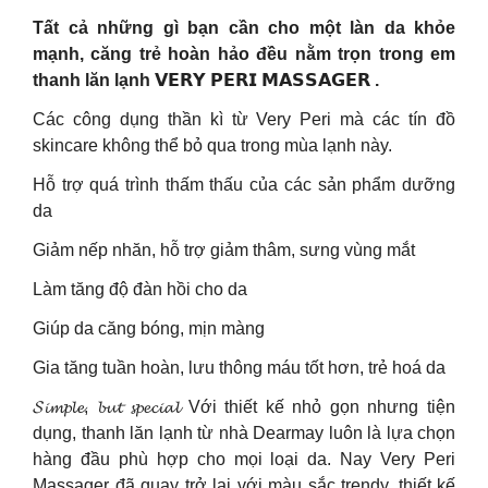
Tất cả những gì bạn cần cho một làn da khỏe
mạnh, căng trẻ hoàn hảo đều nằm trọn trong em
thanh lăn lạnh 𝗩𝗘𝗥𝗬 𝗣𝗘𝗥𝗜 𝗠𝗔𝗦𝗦𝗔𝗚𝗘𝗥 .
Các công dụng thần kì từ Very Peri mà các tín đồ
skincare không thể bỏ qua trong mùa lạnh này.
Hỗ trợ quá trình thấm thấu của các sản phẩm dưỡng
da
Giảm nếp nhăn, hỗ trợ giảm thâm, sưng vùng mắt
Làm tăng độ đàn hồi cho da
Giúp da căng bóng, mịn màng
Gia tăng tuần hoàn, lưu thông máu tốt hơn, trẻ hoá da
𝓢𝓲𝓶𝓹𝓵𝓮, 𝓫𝓾𝓽 𝓼𝓹𝓮𝓬𝓲𝓪𝓵 Với thiết kế nhỏ gọn nhưng tiện
dụng, thanh lăn lạnh từ nhà Dearmay luôn là lựa chọn
hàng đầu phù hợp cho mọi loại da. Nay Very Peri
Massager đã quay trở lại với màu sắc trendy, thiết kế