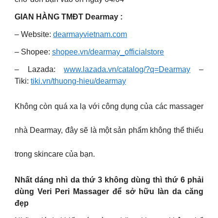
GIAN HÀNG TMĐT Dearmay :
– Website:
dearmayvietnam.com
– Shopee:
shopee.vn/dearmay_officialstore
– Lazada:
www.lazada.vn/catalog/?q=Dearmay
–
Tiki:
tiki.vn/thuong-hieu/dearmay
Không còn quá xa lạ với công dụng của các massager
nhà Dearmay, đây sẽ là một sản phẩm không thể thiếu
trong skincare của bạn.
Nhất dáng nhì da thứ 3 không dùng thì thứ 6 phải
dùng Veri Peri Massager để sở hữu làn da căng
đẹp