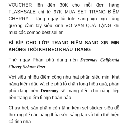
VOUCHER lên đến 30K cho mỗi đơn hàng
FLASHSALE chỉ từ 97K MUA SET TRANG ĐIỂM
CHERRY – tặng ngay túi tote sang xịn mịn cùng
gương cầm tay siêu xinh VÔ VÀN QUÀ TẶNG khi
mua các combo best seller
BÍ KÍP CHO LỚP TRANG ĐIỂM SANG XỊN MỊN
KHÔNG TRÔI KHI ĐEO KHẨU TRANG
Thử ngay Phấn phủ dạng nén 𝑫𝒆𝒂𝒓𝒎𝒂𝒚 𝑪𝒂𝒍𝒊𝒇𝒐𝒓𝒏𝒊𝒂
𝑪𝒉𝒆𝒓𝒓𝒚 𝑺𝒆𝒃𝒖𝒎 𝑷𝒂𝒄𝒕
Với siêu nhiều điểm cộng như hạt phấn siêu mịn, khả
năng kiềm dầu và che phủ lỗ chân lông hiệu quả, phấn
phủ dạng nén 𝐃𝐞𝐚𝐫𝐦𝐚𝐲 sẽ mang đến cho nàng lớp
nền trang điểm lì mịn hoàn hảo
Chưa hết, sản phẩm còn tặng kèm set sticker siêu dễ
thương để các nàng thỏa sức sáng tạo vỏ hộp thể hiện
cá tính nha