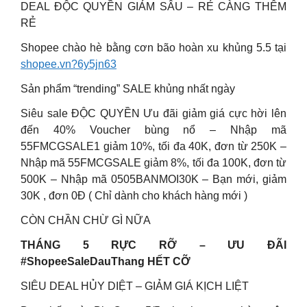
DEAL ĐỘC QUYỀN GIẢM SÂU – RẺ CÀNG THÊM
RẺ
Shopee chào hè bằng cơn bão hoàn xu khủng 5.5 tại
shopee.vn?6y5jn63
Sản phẩm “trending” SALE khủng nhất ngày
Siêu sale ĐỘC QUYỀN Ưu đãi giảm giá cực hời lên
đến 40% Voucher bùng nổ – Nhập mã
55FMCGSALE1 giảm 10%, tối đa 40K, đơn từ 250K –
Nhập mã 55FMCGSALE giảm 8%, tối đa 100K, đơn từ
500K – Nhập mã 0505BANMOI30K – Bạn mới, giảm
30K , đơn 0Đ ( Chỉ dành cho khách hàng mới )
CÒN CHẦN CHỪ GÌ NỮA
THÁNG 5 RỰC RỠ – ƯU ĐÃI
#ShopeeSaleDauThang HẾT CỠ
SIÊU DEAL HỦY DIỆT – GIẢM GIÁ KỊCH LIỆT