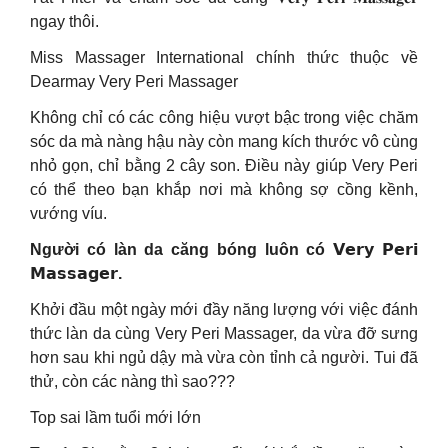
ngay thôi.
Miss Massager International chính thức thuộc về
Dearmay Very Peri Massager
Không chỉ có các công hiệu vượt bậc trong việc chăm
sóc da mà nàng hậu này còn mang kích thước vô cùng
nhỏ gọn, chỉ bằng 2 cây son. Điều này giúp Very Peri
có thể theo bạn khắp nơi mà không sợ cồng kềnh,
vướng víu.
Người có làn da căng bóng luôn có 𝗩𝗲𝗿𝘆 𝗣𝗲𝗿𝗶
𝗠𝗮𝘀𝘀𝗮𝗴𝗲𝗿.
Khởi đầu một ngày mới đầy năng lượng với việc đánh
thức làn da cùng Very Peri Massager, da vừa đỡ sưng
hơn sau khi ngủ dậy mà vừa còn tỉnh cả người. Tui đã
thử, còn các nàng thì sao???
Top sai lầm tuổi mới lớn