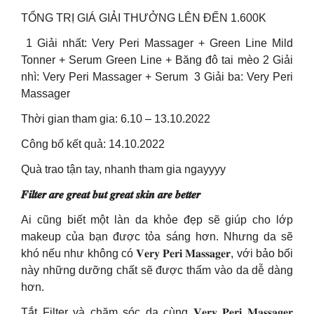
TỔNG TRỊ GIÁ GIẢI THƯỞNG LÊN ĐẾN 1.600K
️ 1 Giải nhất: Very Peri Massager + Green Line Mild
Tonner + Serum Green Line + Băng đô tai mèo 2 Giải
nhì: Very Peri Massager + Serum ️ 3 Giải ba: Very Peri
Massager
Thời gian tham gia: 6.10 – 13.10.2022
Công bố kết quả: 14.10.2022
Quà trao tận tay, nhanh tham gia ngayyyy
𝑭𝒊𝒍𝒕𝒆𝒓 𝒂𝒓𝒆 𝒈𝒓𝒆𝒂𝒕 𝒃𝒖𝒕 𝒈𝒓𝒆𝒂𝒕 𝒔𝒌𝒊𝒏 𝒂𝒓𝒆 𝒃𝒆𝒕𝒕𝒆𝒓
Ai cũng biết một làn da khỏe đẹp sẽ giúp cho lớp
makeup của bạn được tỏa sáng hơn. Nhưng da sẽ
khó nếu như không có 𝐕𝐞𝐫𝐲 𝐏𝐞𝐫𝐢 𝐌𝐚𝐬𝐬𝐚𝐠𝐞𝐫, với bảo bối
này những dưỡng chất sẽ được thấm vào da dễ dàng
hơn.
Tắt Filter và chăm sóc da cùng 𝐕𝐞𝐫𝐲 𝐏𝐞𝐫𝐢 𝐌𝐚𝐬𝐬𝐚𝐠𝐞𝐫