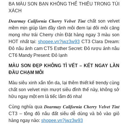
BA MÀU SON BẠN KHÔNG THỂ THIẾU TRONG TÚI
XÁCH
𝑫𝒆𝒂𝒓𝒎𝒂𝒚 𝑪𝒂𝒍𝒊𝒇𝒐𝒓𝒏𝒊𝒂 𝑪𝒉𝒆𝒓𝒓𝒚 𝑽𝒆𝒍𝒗𝒆𝒕 𝑻𝒊𝒏𝒕 chất son velvet
mềm mịn giúp làm đầy rãnh môi đem lại đôi môi căng
mọng như trái Cherry chín Đặt hàng ngay 3 màu son
HOT nhất tại:
shopee.vn?jwz3w93
CT3 Clara Dream:
Đỏ nâu ánh cam CT5 Esther Secret: Đỏ rượu ánh nâu
CT6 Mandy Present: Đỏ lạnh
MÀU SON ĐẸP KHÔNG TÌ VẾT – KẾT NGAY LẦN
ĐẦU CHẠM MÔI
Màu siêu xinh xắn tôn da, lại thêm thiết kế trendy cùng
chất son velvet mịn mượt siêu đỉnh thế này, không sở
hữu ngay một em là tiếc lắm đó nha!
Cùng nghía qua 𝑫𝒆𝒂𝒓𝒎𝒂𝒚 𝑪𝒂𝒍𝒊𝒇𝒐𝒓𝒏𝒊𝒂 𝑪𝒉𝒆𝒓𝒓𝒚 𝑽𝒆𝒍𝒗𝒆𝒕 𝑻𝒊𝒏𝒕
CT3 – tông đỏ nâu đất siêu dễ dùng và bỏ vào giỏ
hàng ngay nào:
shopee.vn?jwz3w93