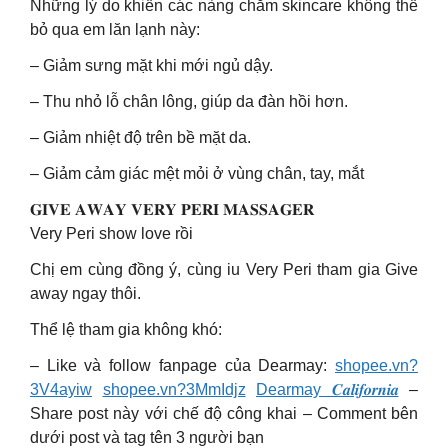
Những lý do khiến các nàng chăm skincare không thể
bỏ qua em lăn lạnh này:
– Giảm sưng mặt khi mới ngủ dậy.
– Thu nhỏ lỗ chân lông, giúp da đàn hồi hơn.
– Giảm nhiệt độ trên bề mặt da.
– Giảm cảm giác mệt mỏi ở vùng chân, tay, mắt
𝐆𝐈𝐕𝐄 𝐀𝐖𝐀𝐘 𝐕𝐄𝐑𝐘 𝐏𝐄𝐑𝐈 𝐌𝐀𝐒𝐒𝐀𝐆𝐄𝐑
Very Peri show love rồi
Chị em cùng đồng ý, cùng iu Very Peri tham gia Give
away ngay thôi.
Thể lệ tham gia không khó:
– Like và follow fanpage của Dearmay:
shopee.vn?
3V4ayiw
shopee.vn?3MmIdjz
Dearmay 𝑪𝒂𝒍𝒊𝒇𝒐𝒓𝒏𝒊𝒂
–
Share post này với chế độ công khai – Comment bên
dưới post và tag tên 3 người bạn