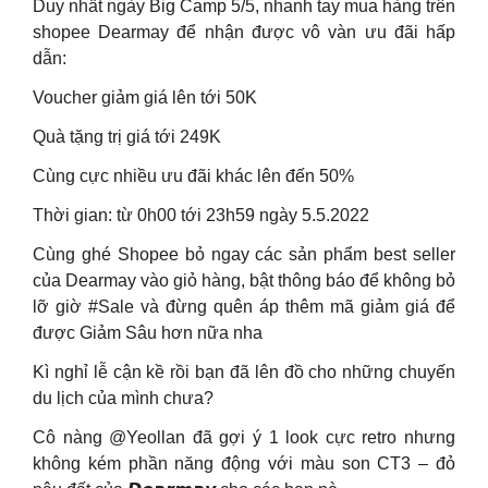
Duy nhất ngày Big Camp 5/5, nhanh tay mua hàng trên
shopee Dearmay để nhận được vô vàn ưu đãi hấp
dẫn:
Voucher giảm giá lên tới 50K
Quà tặng trị giá tới 249K
Cùng cực nhiều ưu đãi khác lên đến 50%
Thời gian: từ 0h00 tới 23h59 ngày 5.5.2022
Cùng ghé Shopee bỏ ngay các sản phẩm best seller
của Dearmay vào giỏ hàng, bật thông báo để không bỏ
lỡ giờ #Sale và đừng quên áp thêm mã giảm giá để
được Giảm Sâu hơn nữa nha
Kì nghỉ lễ cận kề rồi bạn đã lên đồ cho những chuyến
du lịch của mình chưa?
Cô nàng @Yeollan đã gợi ý 1 look cực retro nhưng
không kém phần năng động với màu son CT3 – đỏ