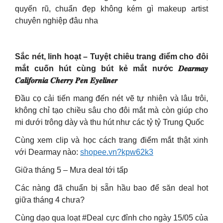
quyến rũ, chuẩn đẹp không kém gì makeup artist
chuyên nghiệp đâu nha
Sắc nét, linh hoạt – Tuyệt chiêu trang điểm cho đôi
mắt cuốn hút cùng bút kẻ mắt nước 𝑫𝒆𝒂𝒓𝒎𝒂𝒚
𝑪𝒂𝒍𝒊𝒇𝒐𝒓𝒏𝒊𝒂 𝑪𝒉𝒆𝒓𝒓𝒚 𝑷𝒆𝒏 𝑬𝒚𝒆𝒍𝒊𝒏𝒆𝒓
Đầu cọ cải tiến mang đến nét vẽ tự nhiên và lâu trôi,
không chỉ tạo chiều sâu cho đôi mắt mà còn giúp cho
mi dưới trông dày và thu hút như các tỷ tỷ Trung Quốc
Cùng xem clip và học cách trang điểm mắt thật xinh
với Dearmay nào:
shopee.vn?kpw62k3
Giữa tháng 5 – Mưa deal tới tấp
Các nàng đã chuẩn bị sẵn hầu bao để săn deal hot
giữa tháng 4 chưa?
Cùng dạo qua loạt #Deal cực đỉnh cho ngày 15/05 của