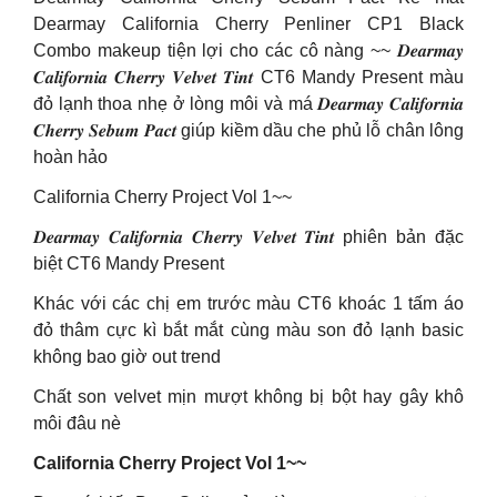
Dearmay California Cherry Penliner CP1 Black
Combo makeup tiện lợi cho các cô nàng ~~ 𝑫𝒆𝒂𝒓𝒎𝒂𝒚
𝑪𝒂𝒍𝒊𝒇𝒐𝒓𝒏𝒊𝒂 𝑪𝒉𝒆𝒓𝒓𝒚 𝑽𝒆𝒍𝒗𝒆𝒕 𝑻𝒊𝒏𝒕 CT6 Mandy Present màu
đỏ lạnh thoa nhẹ ở lòng môi và má 𝑫𝒆𝒂𝒓𝒎𝒂𝒚 𝑪𝒂𝒍𝒊𝒇𝒐𝒓𝒏𝒊𝒂
𝑪𝒉𝒆𝒓𝒓𝒚 𝑺𝒆𝒃𝒖𝒎 𝑷𝒂𝒄𝒕 giúp kiềm dầu che phủ lỗ chân lông
hoàn hảo
California Cherry Project Vol 1~~
𝑫𝒆𝒂𝒓𝒎𝒂𝒚 𝑪𝒂𝒍𝒊𝒇𝒐𝒓𝒏𝒊𝒂 𝑪𝒉𝒆𝒓𝒓𝒚 𝑽𝒆𝒍𝒗𝒆𝒕 𝑻𝒊𝒏𝒕 phiên bản đặc
biệt CT6 Mandy Present
Khác với các chị em trước màu CT6 khoác 1 tấm áo
đỏ thâm cực kì bắt mắt cùng màu son đỏ lạnh basic
không bao giờ out trend
Chất son velvet mịn mượt không bị bột hay gây khô
môi đâu nè
California Cherry Project Vol 1~~