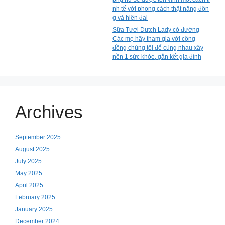
nh tế với phong cách thật năng độn
g và hiện đại
Sữa Tươi Dutch Lady có đường
Các mẹ hãy tham gia với cộng
đồng chúng tôi để cùng nhau xây
nền 1 sức khỏe, gắn kết gia đình
Archives
September 2025
August 2025
July 2025
May 2025
April 2025
February 2025
January 2025
December 2024