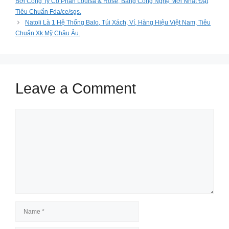
Bởi Công Ty Cổ Phần Louisa & Rose, Bằng Công Nghệ Mới Nhất Đạt
Tiêu Chuẩn Fda/ce/sgs.
Natoli Là 1 Hệ Thống Balo, Túi Xách, Ví, Hàng Hiệu Việt Nam, Tiêu
Chuẩn Xk Mỹ Châu Âu.
Leave a Comment
Comment
Name