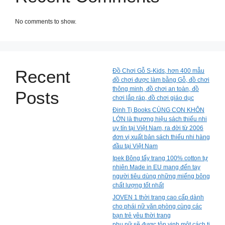
No comments to show.
Recent
Đồ Chơi Gỗ S-Kids, hơn 400 mẫu
đồ chơi được làm bằng Gỗ, đồ chơi
thông minh, đồ chơi an toàn, đồ
Posts
chơi lắp ráp, đồ chơi giáo dục
Đinh Tị Books CÙNG CON KHÔN
LỚN là thương hiệu sách thiếu nhi
uy tín tại Việt Nam, ra đời từ 2006
đơn vị xuất bản sách thiếu nhi hàng
đầu tại Việt Nam
Ipek Bông tẩy trang 100% cotton tự
nhiên Made in EU mang đến tay
người tiêu dùng những miếng bông
chất lượng tốt nhất
JOVEN 1 thời trang cao cấp dành
cho phái nữ văn phòng cùng các
bạn trẻ yêu thời trang
phụ nữ sẽ được tôn vinh một cách ti