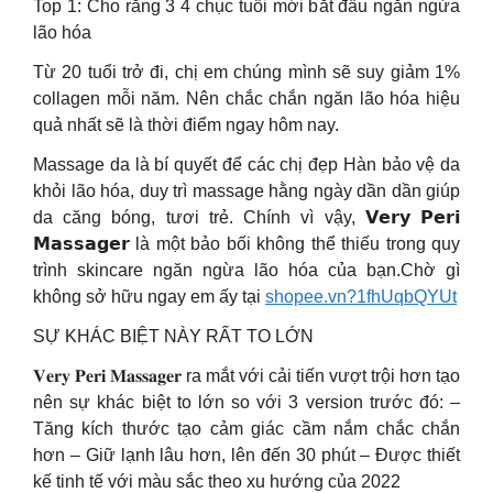
Top 1: Cho rằng 3 4 chục tuổi mới bắt đầu ngăn ngừa
lão hóa
Từ 20 tuổi trở đi, chị em chúng mình sẽ suy giảm 1%
collagen mỗi năm. Nên chắc chắn ngăn lão hóa hiệu
quả nhất sẽ là thời điểm ngay hôm nay.
Massage da là bí quyết để các chị đẹp Hàn bảo vệ da
khỏi lão hóa, duy trì massage hằng ngày dần dần giúp
da căng bóng, tươi trẻ. Chính vì vậy, 𝗩𝗲𝗿𝘆 𝗣𝗲𝗿𝗶
𝗠𝗮𝘀𝘀𝗮𝗴𝗲𝗿 là một bảo bối không thể thiếu trong quy
trình skincare ngăn ngừa lão hóa của bạn.Chờ gì
không sở hữu ngay em ấy tại
shopee.vn?1fhUqbQYUt
SỰ KHÁC BIỆT NÀY RẤT TO LỚN
𝐕𝐞𝐫𝐲 𝐏𝐞𝐫𝐢 𝐌𝐚𝐬𝐬𝐚𝐠𝐞𝐫 ra mắt với cải tiến vượt trội hơn tạo
nên sự khác biệt to lớn so với 3 version trước đó: –
Tăng kích thước tạo cảm giác cầm nắm chắc chắn
hơn – Giữ lạnh lâu hơn, lên đến 30 phút – Được thiết
kế tinh tế với màu sắc theo xu hướng của 2022