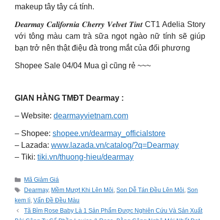
makeup tây tây cá tính.
𝑫𝒆𝒂𝒓𝒎𝒂𝒚 𝑪𝒂𝒍𝒊𝒇𝒐𝒓𝒏𝒊𝒂 𝑪𝒉𝒆𝒓𝒓𝒚 𝑽𝒆𝒍𝒗𝒆𝒕 𝑻𝒊𝒏𝒕 CT1 Adelia Story
với tông màu cam trà sữa ngọt ngào nữ tính sẽ giúp
bạn trở nên thật điệu đà trong mắt của đối phương
Shopee Sale 04/04 Mua gì cũng rẻ ~~~
GIAN HÀNG TMĐT Dearmay :
– Website:
dearmayvietnam.com
– Shopee:
shopee.vn/dearmay_officialstore
– Lazada:
www.lazada.vn/catalog/?q=Dearmay
– Tiki:
tiki.vn/thuong-hieu/dearmay
Categories
Mã Giảm Giá
Tags
Dearmay
,
Mềm Mượt Khi Lên Môi
,
Son Dễ Tán Đều Lên Môi
,
Son
kem lì
,
Vấn Đề Đều Màu
Tã Bỉm Rose Baby Là 1 Sản Phẩm Được Nghiên Cứu Và Sản Xuất