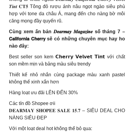
𝑻𝒊𝒏𝒕 𝐂𝐓𝟓 Tông đỏ rượu ánh nâu ngọt ngào siêu phù
hợp với tone da châu Á, mang đến cho nàng bờ môi
căng mọng đầy quyến rũ.
Cùng xem ấn bản 𝑫𝒆𝒂𝒓𝒎𝒂𝒚 𝑴𝒂𝒈𝒂𝒛𝒊𝒏𝒆 số tháng 7 –
𝗖𝗮𝗹𝗶𝗳𝗼𝗿𝗻𝗶𝗮 𝗖𝗵𝗲𝗿𝗿𝘆 sẽ có những chuyên mục hay ho
nào đây:
Best seller son kem 𝗖𝗵𝗲𝗿𝗿𝘆 𝗩𝗲𝗹𝘃𝗲𝘁 𝗧𝗶𝗻𝘁 với chất
son mềm mịn và bảng màu siêu trendy
Thiết kế nhỏ nhắn cùng package màu xanh pastel
không thể xinh xắn hơn
Hàng loạt ưu đãi LÊN ĐẾN 30%
Các tín đồ Shopee ơii
𝐃𝐄𝐀𝐑𝐌𝐀𝐘 𝐒𝐇𝐎𝐏𝐄𝐄 𝐒𝐀𝐋𝐄 𝟏𝟓.𝟕 – SIÊU DEAL CHO
NÀNG SIÊU ĐẸP
Với một loạt deal hot không thể bỏ qua: