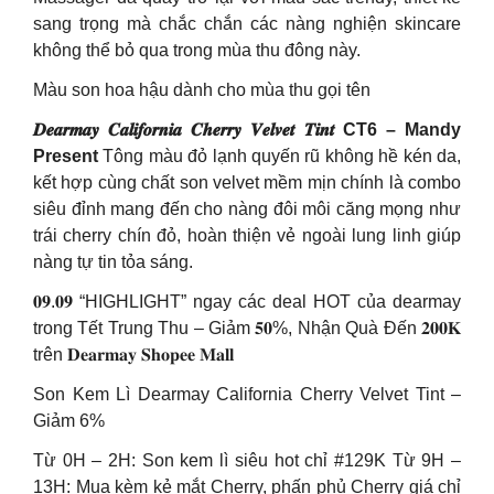
sang trọng mà chắc chắn các nàng nghiện skincare
không thể bỏ qua trong mùa thu đông này.
Màu son hoa hậu dành cho mùa thu gọi tên
𝑫𝒆𝒂𝒓𝒎𝒂𝒚 𝑪𝒂𝒍𝒊𝒇𝒐𝒓𝒏𝒊𝒂 𝑪𝒉𝒆𝒓𝒓𝒚 𝑽𝒆𝒍𝒗𝒆𝒕 𝑻𝒊𝒏𝒕 CT6 – Mandy
Present
Tông màu đỏ lạnh quyến rũ không hề kén da,
kết hợp cùng chất son velvet mềm mịn chính là combo
siêu đỉnh mang đến cho nàng đôi môi căng mọng như
trái cherry chín đỏ, hoàn thiện vẻ ngoài lung linh giúp
nàng tự tin tỏa sáng.
𝟎𝟗.𝟎𝟗 “HIGHLIGHT” ngay các deal HOT của dearmay
trong Tết Trung Thu – Giảm 𝟓𝟎%, Nhận Quà Đến 𝟐𝟎𝟎𝐊
trên 𝐃𝐞𝐚𝐫𝐦𝐚𝐲 𝐒𝐡𝐨𝐩𝐞𝐞 𝐌𝐚𝐥𝐥
Son Kem Lì Dearmay California Cherry Velvet Tint –
Giảm 6%
Từ 0H – 2H: Son kem lì siêu hot chỉ #129K Từ 9H –
13H: Mua kèm kẻ mắt Cherry, phấn phủ Cherry giá chỉ