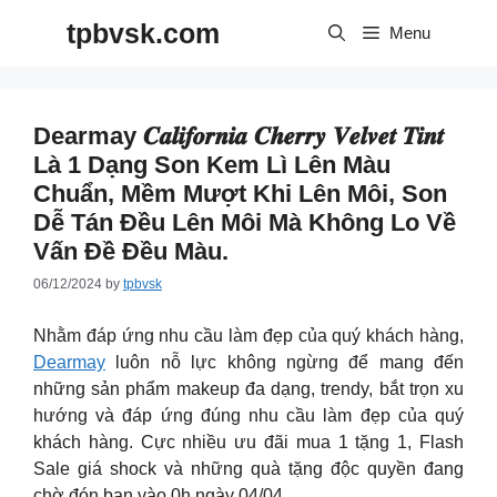
Skip
tpbvsk.com
to
Menu
content
Dearmay 𝑪𝒂𝒍𝒊𝒇𝒐𝒓𝒏𝒊𝒂 𝑪𝒉𝒆𝒓𝒓𝒚 𝑽𝒆𝒍𝒗𝒆𝒕 𝑻𝒊𝒏𝒕
Là 1 Dạng Son Kem Lì Lên Màu
Chuẩn, Mềm Mượt Khi Lên Môi, Son
Dễ Tán Đều Lên Môi Mà Không Lo Về
Vấn Đề Đều Màu.
06/12/2024
by
tpbvsk
Nhằm đáp ứng nhu cầu làm đẹp của quý khách hàng,
Dearmay
luôn nỗ lực không ngừng để mang đến
những sản phẩm makeup đa dạng, trendy, bắt trọn xu
hướng và đáp ứng đúng nhu cầu làm đẹp của quý
khách hàng. Cực nhiều ưu đãi mua 1 tặng 1, Flash
Sale giá shock và những quà tặng độc quyền đang
chờ đón bạn vào 0h ngày 04/04