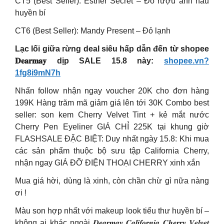
CT5 (Best Seller): Esther Secret – Đỏ rượu ánh nâu
huyền bí
CT6 (Best Seller): Mandy Present – Đỏ lạnh
Lạc lối giữa rừng deal siêu hấp dẫn đến từ shopee
𝐃𝐞𝐚𝐫𝐦𝐚𝐲 dịp SALE 15.8 này:
shopee.vn?
1fg8i9mN7h
Nhấn follow nhận ngay voucher 20K cho đơn hàng
199K Hàng trăm mã giảm giá lên tới 30K Combo best
seller: son kem Cherry Velvet Tint + kẻ mắt nước
Cherry Pen Eyeliner GIÁ CHỈ 225K tại khung giờ
FLASHSALE ĐẶC BIỆT: Duy nhất ngày 15.8: Khi mua
các sản phẩm thuộc bộ sưu tập California Cherry,
nhận ngay GIÁ ĐỠ ĐIỆN THOẠI CHERRY xinh xắn
Mua giá hời, dùng là xinh, còn chần chừ gì nữa nàng
ơi !
Màu son hợp nhất với makeup look tiểu thư huyền bí –
không ai khác ngoài 𝑫𝒆𝒂𝒓𝒎𝒂𝒚 𝑪𝒂𝒍𝒊𝒇𝒐𝒓𝒏𝒊𝒂 𝑪𝒉𝒆𝒓𝒓𝒚 𝑽𝒆𝒍𝒗𝒆𝒕