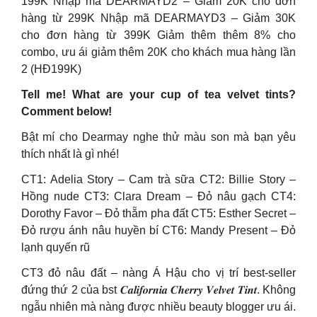
199K Nhập mã DEARMAYD2 – Giảm 20K cho đơn
hàng từ 299K Nhập mã DEARMAYD3 – Giảm 30K
cho đơn hàng từ 399K Giảm thêm thêm 8% cho
combo, ưu ái giảm thêm 20K cho khách mua hàng lần
2 (HĐ199K)
Tell me! What are your cup of tea velvet tints?
Comment below!
Bật mí cho Dearmay nghe thử màu son mà bạn yêu
thích nhất là gì nhé!
CT1: Adelia Story – Cam trà sữa CT2: Billie Story –
Hồng nude CT3: Clara Dream – Đỏ nâu gạch CT4:
Dorothy Favor – Đỏ thẵm pha đất CT5: Esther Secret –
Đỏ rượu ánh nâu huyền bí CT6: Mandy Present – Đỏ
lạnh quyến rũ
CT3 đỏ nâu đất – nàng Á Hậu cho vị trí best-seller
đứng thứ 2 của bst 𝑪𝒂𝒍𝒊𝒇𝒐𝒓𝒏𝒊𝒂 𝑪𝒉𝒆𝒓𝒓𝒚 𝑽𝒆𝒍𝒗𝒆𝒕 𝑻𝒊𝒏𝒕. Không
ngẫu nhiên mà nàng được nhiều beauty blogger ưu ái.