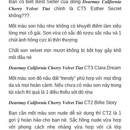
Bạn có biết Best Seller của dòng 𝑫𝒆𝒂𝒓𝒎𝒂𝒚 𝑪𝒂𝒍𝒊𝒇𝒐𝒓𝒏𝒊𝒂
𝑪𝒉𝒆𝒓𝒓𝒚 𝑽𝒆𝒍𝒗𝒆𝒕 𝑻𝒊𝒏𝒕 chính là CT5 Esther Secret
không???
Một màu son hầu như không có khuyết điểm làm xiêu
lòng mọi cô gái. Son vừa có sắc đỏ rượu sắc nâu và 1
chút ánh hồng cực kì thời thượng
Chất son velvet mịn mượt không bị bột hay gây khô
môi đâu nè
𝑫𝒆𝒂𝒓𝒎𝒂𝒚 𝑪𝒂𝒍𝒊𝒇𝒐𝒓𝒏𝒊𝒂 𝑪𝒉𝒆𝒓𝒓𝒚 𝑽𝒆𝒍𝒗𝒆𝒕 𝑻𝒊𝒏𝒕 CT3 Clara Dream
Một màu son đỏ nâu đất “trendy” phù hợp với mọi tông
da và mọi hoàn cảnh. Nếu chưa có màu son này trong
túi xách thì quả là 1 điều thiếu sót đó nha
𝑫𝒆𝒂𝒓𝒎𝒂𝒚 𝑪𝒂𝒍𝒊𝒇𝒐𝒓𝒏𝒊𝒂 𝑪𝒉𝒆𝒓𝒓𝒚 𝑽𝒆𝒍𝒗𝒆𝒕 𝑻𝒊𝒏𝒕 CT2 Billie Story
Bạn cần một màu son nude dễ sử dụng thì CT2 là 1
gợi ý hoàn hảo cho bạn nè. Sắc hồng nude vừa hợp
với phong cách nhẹ nhàng vừa hợp với cả lớp