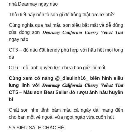
nhà Dearmay ngay nào
Thời tiết này nên tô son gì để trông thật rực rỡ nhỉ?
Cùng nghía qua hai màu son siêu bắt mắt và dễ dùng
của dòng son 𝑫𝒆𝒂𝒓𝒎𝒂𝒚 𝑪𝒂𝒍𝒊𝒇𝒐𝒓𝒏𝒊𝒂 𝑪𝒉𝒆𝒓𝒓𝒚 𝑽𝒆𝒍𝒗𝒆𝒕 𝑻𝒊𝒏𝒕
ngay nào
CT3 – đỏ nâu đất trendy phù hợp với hầu hết mọi tông
da
CT6 – đỏ lạnh quyền lực chưa bao giờ lỗi mốt
Cùng xem cô nàng @_dieulinh16_ biến hình siêu
lung linh với 𝑫𝒆𝒂𝒓𝒎𝒂𝒚 𝑪𝒂𝒍𝒊𝒇𝒐𝒓𝒏𝒊𝒂 𝑪𝒉𝒆𝒓𝒓𝒚 𝑽𝒆𝒍𝒗𝒆𝒕 𝑻𝒊𝒏𝒕
CT5 – Màu son Best Seller đỏ rượu ánh nâu huyền
bí
Chất son nhẹ tênh bám màu cả ngày dài mang đến
cho bạn một vẻ ngoài vừa ngọt ngào vừa cuốn hút
5.5 SIÊU SALE CHÀO HÈ