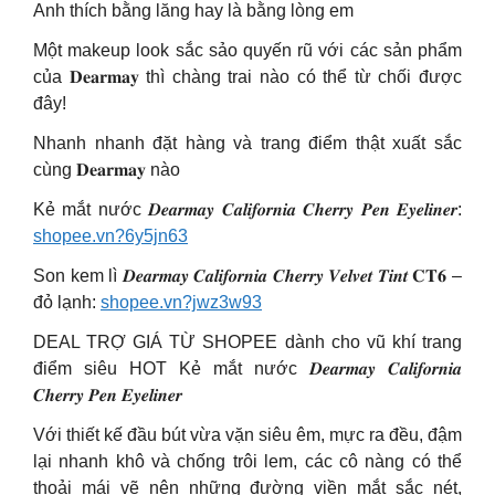
Anh thích bằng lăng hay là bằng lòng em
Một makeup look sắc sảo quyến rũ với các sản phẩm
của 𝐃𝐞𝐚𝐫𝐦𝐚𝐲 thì chàng trai nào có thể từ chối được
đây!
Nhanh nhanh đặt hàng và trang điểm thật xuất sắc
cùng 𝐃𝐞𝐚𝐫𝐦𝐚𝐲 nào
Kẻ mắt nước 𝑫𝒆𝒂𝒓𝒎𝒂𝒚 𝑪𝒂𝒍𝒊𝒇𝒐𝒓𝒏𝒊𝒂 𝑪𝒉𝒆𝒓𝒓𝒚 𝑷𝒆𝒏 𝑬𝒚𝒆𝒍𝒊𝒏𝒆𝒓:
shopee.vn?6y5jn63
Son kem lì 𝑫𝒆𝒂𝒓𝒎𝒂𝒚 𝑪𝒂𝒍𝒊𝒇𝒐𝒓𝒏𝒊𝒂 𝑪𝒉𝒆𝒓𝒓𝒚 𝑽𝒆𝒍𝒗𝒆𝒕 𝑻𝒊𝒏𝒕 𝐂𝐓𝟔 –
đỏ lạnh:
shopee.vn?jwz3w93
DEAL TRỢ GIÁ TỪ SHOPEE dành cho vũ khí trang
điểm siêu HOT Kẻ mắt nước 𝑫𝒆𝒂𝒓𝒎𝒂𝒚 𝑪𝒂𝒍𝒊𝒇𝒐𝒓𝒏𝒊𝒂
𝑪𝒉𝒆𝒓𝒓𝒚 𝑷𝒆𝒏 𝑬𝒚𝒆𝒍𝒊𝒏𝒆𝒓
Với thiết kế đầu bút vừa vặn siêu êm, mực ra đều, đậm
lại nhanh khô và chống trôi lem, các cô nàng có thể
thoải mái vẽ nên những đường viền mắt sắc nét,