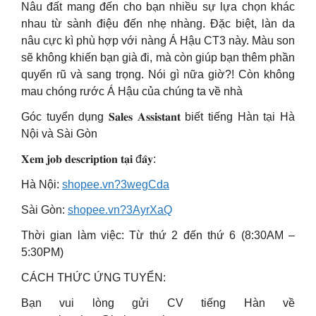
Nâu đất mang đến cho bạn nhiều sự lựa chọn khác
nhau từ sành điệu đến nhẹ nhàng. Đặc biệt, làn da
nâu cực kì phù hợp với nàng Á Hậu CT3 này. Màu son
sẽ không khiến bạn già đi, mà còn giúp bạn thêm phần
quyến rũ và sang trọng. Nói gì nữa giờ?! Còn không
mau chóng rước Á Hậu của chúng ta về nhà
Góc tuyển dụng 𝐒𝐚𝐥𝐞𝐬 𝐀𝐬𝐬𝐢𝐬𝐭𝐚𝐧𝐭 biết tiếng Hàn tại Hà
Nội và Sài Gòn
𝐗𝐞𝐦 𝐣𝐨𝐛 𝐝𝐞𝐬𝐜𝐫𝐢𝐩𝐭𝐢𝐨𝐧 𝐭𝐚̣𝐢 đ𝐚̂𝐲:
Hà Nội:
shopee.vn?3wegCda
Sài Gòn:
shopee.vn?3AyrXaQ
Thời gian làm việc: Từ thứ 2 đến thứ 6 (8:30AM –
5:30PM)
CÁCH THỨC ỨNG TUYỂN:
Bạn vui lòng gửi CV tiếng Hàn về