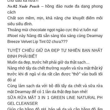
chứ đâu xa nữa?!
𝑵𝒐.𝟎𝟐 𝑵𝒖𝒅𝒆 𝑷𝒆𝒂𝒄𝒉 – hồng đào nude đa dạng phong
cách
Chất son mềm, mịn, khả năng che khuyết điểm môi
siêu siêu đỉnh.
Thoảng mùi chocolate ngọt ngào cực thú vị luôn nạ!
#Noel này Nàng đã sẵn sàng tỏa sáng cùng Dearmay
Breeze Velvet Lip Tint 02 chưa???
TUYỆT CHIÊU GIỮ DA ĐẸP TỰ NHIÊN BẠN NHẤT
ĐỊNH PHẢI BIẾT
Muốn da đẹp, trước hết phải giữ da thật sạch…
Nàng nhớ tẩy da chết thường xuyên và rửa mặt thật kỹ
trước khi đi ngủ vì da rất cần được “thở” vào buổi tối
đó ạ!
Cùng làm sạch da với bộ đôi tẩy da chết và sữa rửa
mặt Dearmay để có 1 làn da thật đẹp bạn nhé!
SỮA RỬA MẶT 3 IN 1 GREEN LINE NATURAL PH
GEL CLEANSER
Giúp cân bằng độ pH, bảo vệ da và cân bằng độ ẩm