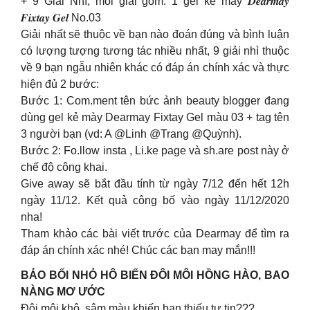
+ 9 Giải Nhì, mỗi giải gồm: 1 gel kẻ mày 𝑫𝒆𝒂𝒓𝒎𝒂𝒚
𝑭𝒊𝒙𝒕𝒂𝒚 𝑮𝒆𝒍 No.03
Giải nhất sẽ thuộc về bạn nào đoán đúng và bình luận
có lượng tượng tương tác nhiều nhất, 9 giải nhì thuộc
về 9 bạn ngẫu nhiên khác có đáp án chính xác và thực
hiện đủ 2 bước:
Bước 1: Com.ment tên bức ảnh beauty blogger đang
dùng gel kẻ mày Dearmay Fixtay Gel màu 03 + tag tên
3 người bạn (vd: A @Linh @Trang @Quỳnh).
Bước 2: Fo.llow insta , Li.ke page và sh.are post này ở
chế độ công khai.
Give away sẽ bắt đầu tính từ ngày 7/12 đến hết 12h
ngày 11/12. Kết quả công bố vào ngày 11/12/2020
nha!
Tham khảo các bài viết trước của Dearmay để tìm ra
đáp án chính xác nhé! Chúc các bạn may mắn!!!
BẢO BỐI NHỎ HÔ BIẾN ĐÔI MÔI HỒNG HÀO, BAO
NÀNG MƠ ƯỚC
Đôi môi khô, sậm màu khiến bạn thiếu tự tin???