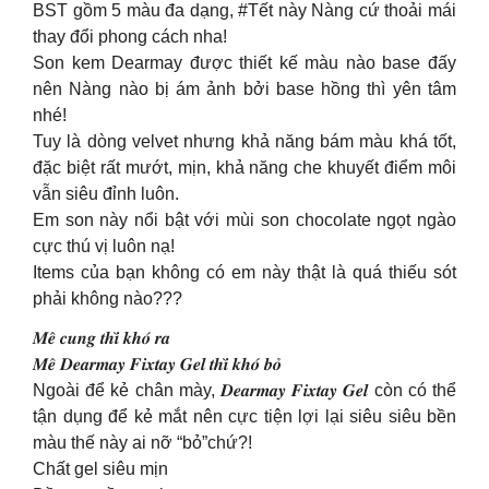
BST gồm 5 màu đa dạng, #Tết này Nàng cứ thoải mái
thay đổi phong cách nha!
Son kem Dearmay được thiết kế màu nào base đấy
nên Nàng nào bị ám ảnh bởi base hồng thì yên tâm
nhé!
Tuy là dòng velvet nhưng khả năng bám màu khá tốt,
đặc biệt rất mướt, mịn, khả năng che khuyết điểm môi
vẫn siêu đỉnh luôn.
Em son này nổi bật với mùi son chocolate ngọt ngào
cực thú vị luôn nạ!
Items của bạn không có em này thật là quá thiếu sót
phải không nào???
𝑴𝒆̂ 𝒄𝒖𝒏𝒈 𝒕𝒉𝒊̀ 𝒌𝒉𝒐́ 𝒓𝒂
𝑴𝒆̂ 𝑫𝒆𝒂𝒓𝒎𝒂𝒚 𝑭𝒊𝒙𝒕𝒂𝒚 𝑮𝒆𝒍 𝒕𝒉𝒊̀ 𝒌𝒉𝒐́ 𝒃𝒐̉
Ngoài để kẻ chân mày, 𝑫𝒆𝒂𝒓𝒎𝒂𝒚 𝑭𝒊𝒙𝒕𝒂𝒚 𝑮𝒆𝒍 còn có thể
tận dụng để kẻ mắt nên cực tiện lợi lại siêu siêu bền
màu thế này ai nỡ “bỏ”chứ?!
Chất gel siêu mịn