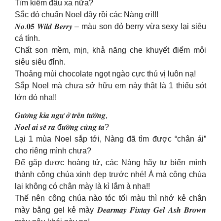
Tìm kiếm đâu xa nữa?
Sắc đỏ chuẩn Noel đây rồi các Nàng ơi!!!
𝑵𝒐.𝟎𝟓 𝑾𝒊𝒍𝒅 𝑩𝒆𝒓𝒓𝒚 – màu son đỏ berry vừa sexy lại siêu
cá tính.
Chất son mềm, mịn, khả năng che khuyết điểm môi
siêu siêu đỉnh.
Thoảng mùi chocolate ngọt ngào cực thú vị luôn nạ!
Sắp Noel mà chưa sở hữu em này thật là 1 thiếu sót
lớn đó nha!!
𝑮𝒖̛𝒐̛𝒏𝒈 𝒌𝒊𝒂 𝒏𝒈𝒖̛̣ 𝒐̛̉ 𝒕𝒓𝒆̂𝒏 𝒕𝒖̛𝒐̛̀𝒏𝒈,
𝑵𝒐𝒆𝒍 𝒂𝒊 𝒔𝒆̃ 𝒓𝒂 đ𝒖̛𝒐̛̀𝒏𝒈 𝒄𝒖̀𝒏𝒈 𝒕𝒂?
Lại 1 mùa Noel sắp tới, Nàng đã tìm được “chân ái”
cho riêng mình chưa?
Để gặp được hoàng tử, các Nàng hãy tự biến mình
thành công chúa xinh đẹp trước nhé! À mà công chúa
lại không có chân mày là kì lắm à nha!!
Thế nên công chúa nào tóc tối màu thì nhớ kẻ chân
mày bằng gel kẻ mày 𝑫𝒆𝒂𝒓𝒎𝒂𝒚 𝑭𝒊𝒙𝒕𝒂𝒚 𝑮𝒆𝒍 𝑨𝒔𝒉 𝑩𝒓𝒐𝒘𝒏