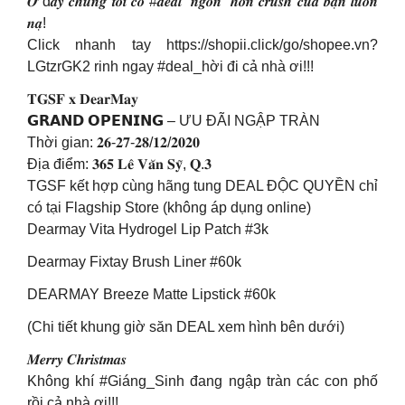
𝑶̛̉ đ𝒂̂𝒚 𝒄𝒉𝒖́𝒏𝒈 𝒕𝒐̂𝒊 𝒄𝒐́ #𝒅𝒆𝒂𝒍 “𝒏𝒈𝒐𝒏” 𝒉𝒐̛𝒏 𝒄𝒓𝒖𝒔𝒉 𝒄𝒖̉𝒂 𝒃𝒂̣𝒏 𝒍𝒖𝒐̂𝒏
𝒏𝒂̣!
Click nhanh tay https://shopii.click/go/shopee.vn?
LGtzrGK2 rinh ngay #deal_hời đi cả nhà ơi!!!
𝐓𝐆𝐒𝐅 𝐱 𝐃𝐞𝐚𝐫𝐌𝐚𝐲
𝗚𝗥𝗔𝗡𝗗 𝗢𝗣𝗘𝗡𝗜𝗡𝗚 – ƯU ĐÃI NGẬP TRÀN
Thời gian: 𝟐𝟔-𝟐𝟕-𝟐𝟖/𝟏𝟐/𝟐𝟎𝟐𝟎
Địa điểm: 𝟑𝟔𝟓 𝐋𝐞̂ 𝐕𝐚̆𝐧 𝐒𝐲̃, 𝐐.𝟑
TGSF kết hợp cùng hãng tung DEAL ĐỘC QUYỀN chỉ
có tại Flagship Store (không áp dụng online)
Dearmay Vita Hydrogel Lip Patch #3k
Dearmay Fixtay Brush Liner #60k
DEARMAY Breeze Matte Lipstick #60k
(Chi tiết khung giờ săn DEAL xem hình bên dưới)
𝑴𝒆𝒓𝒓𝒚 𝑪𝒉𝒓𝒊𝒔𝒕𝒎𝒂𝒔
Không khí #Giáng_Sinh đang ngập tràn các con phố
rồi cả nhà ơi!!!