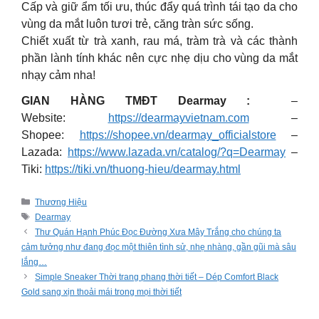
Cấp và giữ ẩm tối ưu, thúc đẩy quá trình tái tạo da cho
vùng da mắt luôn tươi trẻ, căng tràn sức sống.
Chiết xuất từ trà xanh, rau má, tràm trà và các thành
phần lành tính khác nên cực nhẹ dịu cho vùng da mắt
nhạy cảm nha!
GIAN HÀNG TMĐT Dearmay :
–
Website:
https://dearmayvietnam.com
–
Shopee:
https://shopee.vn/dearmay_officialstore
–
Lazada:
https://www.lazada.vn/catalog/?q=Dearmay
–
Tiki:
https://tiki.vn/thuong-hieu/dearmay.html
Categories
Thương Hiệu
Tags
Dearmay
Thư Quán Hạnh Phúc Đọc Đường Xưa Mây Trắng cho chúng ta
cảm tưởng như đang đọc một thiên tình sử, nhẹ nhàng, gần gũi mà sâu
lắng…
Simple Sneaker Thời trang phang thời tiết – Dép Comfort Black
Gold sang xịn thoải mái trong mọi thời tiết