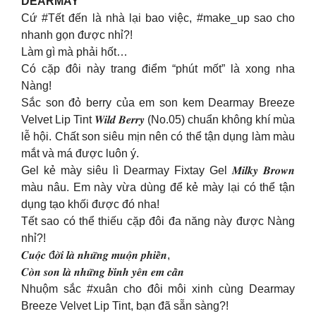
DEARMAY
Cứ #Tết đến là nhà lại bao việc, #make_up sao cho
nhanh gọn được nhỉ?!
Làm gì mà phải hốt…
Có cặp đôi này trang điểm “phút mốt” là xong nha
Nàng!
Sắc son đỏ berry của em son kem Dearmay Breeze
Velvet Lip Tint 𝑾𝒊𝒍𝒅 𝑩𝒆𝒓𝒓𝒚 (No.05) chuẩn không khí mùa
lễ hội. Chất son siêu mịn nên có thể tận dụng làm màu
mắt và má được luôn ý.
Gel kẻ mày siêu lì Dearmay Fixtay Gel 𝑴𝒊𝒍𝒌𝒚 𝑩𝒓𝒐𝒘𝒏
màu nâu. Em này vừa dùng để kẻ mày lại có thể tận
dụng tạo khối được đó nha!
Tết sao có thể thiếu cặp đôi đa năng này được Nàng
nhỉ?!
𝑪𝒖𝒐̣̂𝒄 đ𝒐̛̀𝒊 𝒍𝒂̀ 𝒏𝒉𝒖̛̃𝒏𝒈 𝒎𝒖𝒐̣̂𝒏 𝒑𝒉𝒊𝒆̂̀𝒏,
𝑪𝒐̀𝒏 𝒔𝒐𝒏 𝒍𝒂̀ 𝒏𝒉𝒖̛̃𝒏𝒈 𝒃𝒊̀𝒏𝒉 𝒚𝒆̂𝒏 𝒆𝒎 𝒄𝒂̂̀𝒏
Nhuộm sắc #xuân cho đôi môi xinh cùng Dearmay
Breeze Velvet Lip Tint, bạn đã sẵn sàng?!