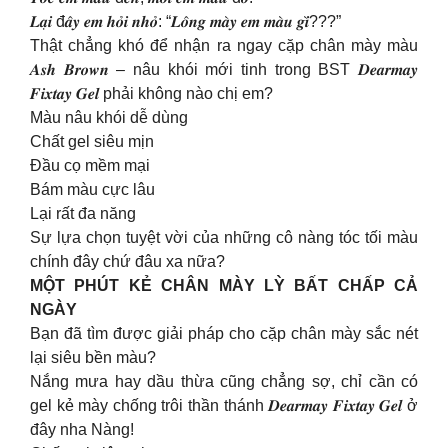
𝑳𝒂̣𝒊 đ𝒂̂𝒚 𝒆𝒎 𝒉𝒐̉𝒊 𝒏𝒉𝒐̉: “𝑳𝒐̂𝒏𝒈 𝒎𝒂̀𝒚 𝒆𝒎 𝒎𝒂̀𝒖 𝒈𝒊̀???”
Thật chẳng khó để nhận ra ngay cặp chân mày màu
𝑨𝒔𝒉 𝑩𝒓𝒐𝒘𝒏 – nâu khói mới tinh trong BST 𝑫𝒆𝒂𝒓𝒎𝒂𝒚
𝑭𝒊𝒙𝒕𝒂𝒚 𝑮𝒆𝒍 phải không nào chị em?
Màu nâu khói dễ dùng
Chất gel siêu mịn
Đầu cọ mềm mại
Bám màu cực lâu
Lại rất đa năng
Sự lựa chọn tuyệt vời của những cô nàng tóc tối màu
chính đây chứ đâu xa nữa?
MỘT PHÚT KẺ CHÂN MÀY LỲ BẤT CHẤP CẢ
NGÀY
Bạn đã tìm được giải pháp cho cặp chân mày sắc nét
lại siêu bền màu?
Nắng mưa hay dầu thừa cũng chẳng sợ, chỉ cần có
gel kẻ mày chống trôi thần thánh 𝑫𝒆𝒂𝒓𝒎𝒂𝒚 𝑭𝒊𝒙𝒕𝒂𝒚 𝑮𝒆𝒍 ở
đây nha Nàng!