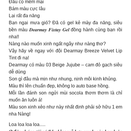
Đầu cọ mềm mại
Bám màu cực lâu
Lại rất đa năng
Bạn ngại mưa gió? Đã có gel kẻ mày đa năng, siêu
bền màu 𝑫𝒆𝒂𝒓𝒎𝒂𝒚 𝑭𝒊𝒙𝒕𝒂𝒚 𝑮𝒆𝒍 đồng hành cùng bạn rồi
nha!!
Nàng nào muốn xinh ngất ngây như nàng thơ?
Vậy hãy về ngay với đội Dearmay Breeze Velvet Lip
Tint đi nạ!
Dearmay có màu 03 Beige Jujube – cam đỏ gạch siêu
dễ dùng
Son gì đâu mà mịn như nhung, nịnh môi kinh khủng.
Màu thì lên chuẩn đẹp, không lo auto base hồng.
Mỗi lần đánh son ngửi mùi socola thơm thơm là chỉ
muốn ăn luôn á!
Màu son xinh xẻo như này nhất định phải sở hữu 1 em
nha Nàng!
Loa loa loa loa….