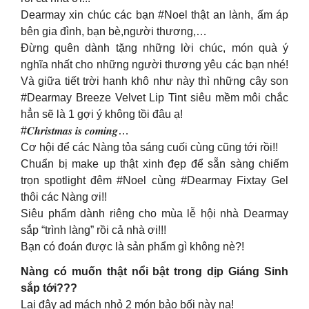
Dearmay xin chúc các bạn #Noel thật an lành, ấm áp
bên gia đình, bạn bè,người thương,…
Đừng quên dành tặng những lời chúc, món quà ý
nghĩa nhất cho những người thương yêu các bạn nhé!
Và giữa tiết trời hanh khô như này thì những cây son
#Dearmay Breeze Velvet Lip Tint siêu mềm môi chắc
hẳn sẽ là 1 gợi ý không tồi đâu ạ!
#𝑪𝒉𝒓𝒊𝒔𝒕𝒎𝒂𝒔 𝒊𝒔 𝒄𝒐𝒎𝒊𝒏𝒈…
Cơ hội để các Nàng tỏa sáng cuối cùng cũng tới rồi!!
Chuẩn bị make up thật xinh đẹp để sẵn sàng chiếm
trọn spotlight đêm #Noel cùng #Dearmay Fixtay Gel
thôi các Nàng ơi!!
Siêu phẩm dành riêng cho mùa lễ hội nhà Dearmay
sắp “trình làng” rồi cả nhà ơi!!!
Bạn có đoán được là sản phẩm gì không nè?!
Nàng có muốn thật nổi bật trong dịp Giáng Sinh
sắp tới???
Lại đây ad mách nhỏ 2 món bảo bối này nạ!