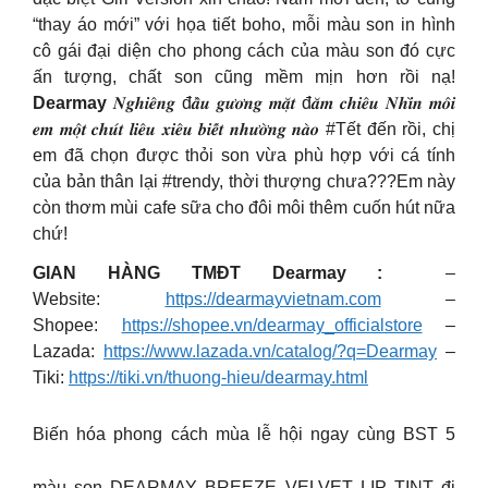
“thay áo mới” với họa tiết boho, mỗi màu son in hình
cô gái đại diện cho phong cách của màu son đó cực
ấn tượng, chất son cũng mềm mịn hơn rồi nạ!
Dearmay
𝑵𝒈𝒉𝒊𝒆̂𝒏𝒈 đ𝒂̂̀𝒖 𝒈𝒖̛𝒐̛𝒏𝒈 𝒎𝒂̣̆𝒕 đ𝒂̆𝒎 𝒄𝒉𝒊𝒆̂𝒖 𝑵𝒉𝒊̀𝒏 𝒎𝒐̂𝒊
𝒆𝒎 𝒎𝒐̣̂𝒕 𝒄𝒉𝒖́𝒕 𝒍𝒊𝒆̂𝒖 𝒙𝒊𝒆̂𝒖 𝒃𝒊𝒆̂́𝒕 𝒏𝒉𝒖̛𝒐̛̀𝒏𝒈 𝒏𝒂̀𝒐 #Tết đến rồi, chị
em đã chọn được thỏi son vừa phù hợp với cá tính
của bản thân lại #trendy, thời thượng chưa???Em này
còn thơm mùi cafe sữa cho đôi môi thêm cuốn hút nữa
chứ!
GIAN HÀNG TMĐT Dearmay :
–
Website:
https://dearmayvietnam.com
–
Shopee:
https://shopee.vn/dearmay_officialstore
–
Lazada:
https://www.lazada.vn/catalog/?q=Dearmay
–
Tiki:
https://tiki.vn/thuong-hieu/dearmay.html
Biến hóa phong cách mùa lễ hội ngay cùng BST 5
màu son DEARMAY BREEZE VELVET LIP TINT đi