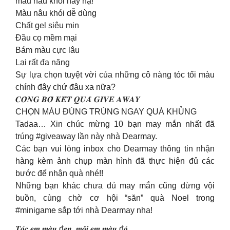
màu nâu khói này nạ!
Màu nâu khói dễ dùng
Chất gel siêu mịn
Đầu cọ mềm mại
Bám màu cực lâu
Lại rất đa năng
Sự lựa chọn tuyệt vời của những cô nàng tóc tối màu
chính đây chứ đâu xa nữa?
𝑪𝑶̂𝑵𝑮 𝑩𝑶̂́ 𝑲𝑬̂́𝑻 𝑸𝑼𝑨̉ 𝑮𝑰𝑽𝑬 𝑨𝑾𝑨𝒀
CHỌN MÀU ĐÚNG TRÚNG NGAY QUÀ KHỦNG
Tadaa… Xin chúc mừng 10 bạn may mắn nhất đã
trúng #giveaway lần này nhà Dearmay.
Các bạn vui lòng inbox cho Dearmay thông tin nhận
hàng kèm ảnh chụp màn hình đã thực hiện đủ các
bước để nhận quà nhé!!
Những bạn khác chưa đủ may mắn cũng đừng vội
buồn, cùng chờ cơ hội “săn” quà Noel trong
#minigame sắp tới nhà Dearmay nha!
𝑻𝒐́𝒄 𝒆𝒎 𝒎𝒂̀𝒖 đ𝒆𝒏, 𝒎𝒐̂𝒊 𝒆𝒎 𝒎𝒂̀𝒖 đ𝒐̉.