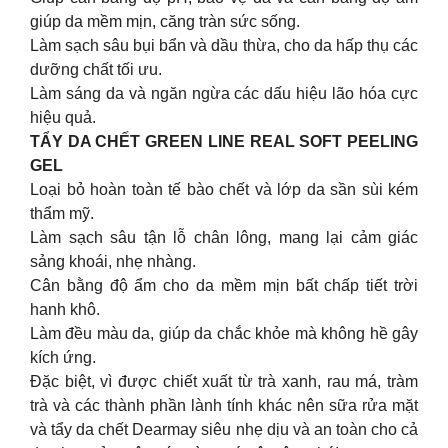
giúp da mềm mịn, căng tràn sức sống.
Làm sạch sâu bụi bẩn và dầu thừa, cho da hấp thụ các
dưỡng chất tối ưu.
Làm sáng da và ngăn ngừa các dấu hiệu lão hóa cực
hiệu quả.
TẨY DA CHẾT GREEN LINE REAL SOFT PEELING
GEL
Loại bỏ hoàn toàn tế bào chết và lớp da sần sùi kém
thẩm mỹ.
Làm sạch sâu tận lỗ chân lông, mang lại cảm giác
sảng khoái, nhẹ nhàng.
Cân bằng độ ẩm cho da mềm mịn bất chấp tiết trời
hanh khô.
Làm đều màu da, giúp da chắc khỏe mà không hề gây
kích ứng.
Đặc biệt, vì được chiết xuất từ trà xanh, rau má, tràm
trà và các thành phần lành tính khác nên sữa rửa mặt
và tẩy da chết Dearmay siêu nhẹ dịu và an toàn cho cả