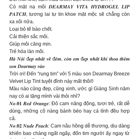
Có mặt nạ môi 𝑫𝑬𝑨𝑹𝑴𝑨𝒀 𝑽𝑰𝑻𝑨 𝑯𝒀𝑫𝑹𝑶𝑮𝑬𝑳 𝑳𝑰𝑷
𝑷𝑨𝑻𝑪𝑯, tương lai tự tin khoe mặt mộc sẽ chẳng còn
xa xôi nữa.
Loại bỏ tế bào chết.
Cải thiện sắc môi.
Giúp môi căng mịn.
Trẻ hóa làn môi.
𝑯𝒂̀ 𝑵𝒐̣̂𝒊 đ𝒆̣𝒑 𝒏𝒉𝒂̂́𝒕 𝒗𝒆̂̀ đ𝒆̂𝒎, 𝒄𝒐̀𝒏 𝒆𝒎 đ𝒆̣𝒑 𝒏𝒉𝒂̂́𝒕 𝒌𝒉𝒊 𝒕𝒉𝒐𝒂 𝒕𝒉𝒆̂𝒎
𝒔𝒐𝒏 𝑫𝒆𝒂𝒓𝒎𝒂𝒚 𝒗𝒂̀𝒐
Trời ơi! Đến “rụng tim” với 5 màu son Dearmay Breeze
Velvet Lip Tint tuyệt đỉnh này mất thôi!!
Màu nào cũng đẹp, cũng xinh, ước gì Giáng Sinh năm
nay có ai tặng mình vài thỏi nhỉ?
𝑵𝒐.𝟎𝟏 𝑹𝒆𝒅 𝑶𝒓𝒂𝒏𝒈𝒆: Đỏ cam năng động, tươi trẻ, rất dễ
dùng, những cô nàng bánh bèo hay cá tính đều hợp
cả.
𝑵𝒐.𝟎𝟐 𝑵𝒖𝒅𝒆 𝑷𝒆𝒂𝒄𝒉: Cam nâu hồng dễ thương, dịu dàng
khiến bao chàng ngất ngây, đốn tim người ấy ngay từ