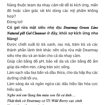
Nàng thuộc team da nhạy cảm rất dễ bị kích ứng, mẩn
đỏ hoặc cảm giác rát khi dùng các mỹ phẩm không
hợp?
Đừng lo!!
Có gel rửa mặt siêu nhẹ dịu 𝑫𝒆𝒂𝒓𝒎𝒂𝒚 𝑮𝒓𝒆𝒆𝒏 𝑳𝒊𝒏𝒆
𝑵𝒂𝒕𝒖𝒓𝒂𝒍 𝒑𝑯 𝑮𝒆𝒍 𝑪𝒍𝒆𝒂𝒏𝒔𝒆𝒓 ở đây, khỏi sợ kích ứng nha
Nàng!
Được chiết xuất từ trà xanh, rau má, tràm trà và các
thành phần lành tính khác nên sữa rửa mặt Dearmay
siêu nhẹ dịu và an toàn cho cả da nhạy cảm.
Giúp cân bằng độ pH, bảo vệ da và cân bằng độ ẩm
giúp da mềm mịn, căng tràn sức sống.
Làm sạch sâu bụi bẩn và dầu thừa, cho da hấp thụ các
dưỡng chất tối ưu.
Làm sáng da và ngăn ngừa các dấu hiệu lão hóa cực
hiệu quả.
𝑵𝒈𝒉𝒆 𝒏𝒐́𝒊 𝒆𝒎 đ𝒂𝒏𝒈 𝒕𝒊̀𝒎 𝒎𝒂̀𝒖 𝒔𝒐𝒏 đ𝒐̉ 𝒄𝒂́ 𝒕𝒊́𝒏𝒉…
𝑻𝒉𝒂̣̂𝒕 𝒕𝒊̀𝒏𝒉 𝒄𝒐̛̀ 𝑫𝒆𝒂𝒓𝒎𝒂𝒚 𝒄𝒐́ 05 𝑾𝒊𝒍𝒅 𝑩𝒆𝒓𝒓𝒚 𝒄𝒖̛̣𝒄 𝒙𝒊𝒏𝒉