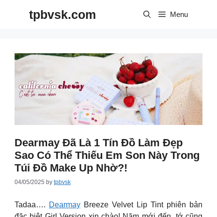
Skip
tpbvsk.com
to
Menu
content
Dearmay Đã Là 1 Tín Đồ Làm Đẹp
Sao Có Thể Thiếu Em Son Này Trong
Túi Đồ Make Up Nhờ?!
04/05/2025
by
tpbvsk
Tadaa….
Dearmay
Breeze Velvet Lip Tint phiên bản
đặc biệt Girl Version xin chào! Năm mới đến, tớ cũng