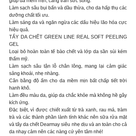
giúp da mềm mịn, căng tràn sức sống.
Làm sạch sâu bụi bẩn và dầu thừa, cho da hấp thụ các
dưỡng chất tối ưu.
Làm sáng da và ngăn ngừa các dấu hiệu lão hóa cực
hiệu quả.
TẨY DA CHẾT GREEN LINE REAL SOFT PEELING
GEL
Loại bỏ hoàn toàn tế bào chết và lớp da sần sùi kém
thẩm mỹ.
Làm sạch sâu tận lỗ chân lông, mang lại cảm giác
sảng khoái, nhẹ nhàng.
Cân bằng độ ẩm cho da mềm mịn bất chấp tiết trời
hanh khô.
Làm đều màu da, giúp da chắc khỏe mà không hề gây
kích ứng.
Đặc biệt, vì được chiết xuất từ trà xanh, rau má, tràm
trà và các thành phần lành tính khác nên sữa rửa mặt
và tẩy da chết Dearmay siêu nhẹ dịu và an toàn cho cả
da nhạy cảm nên các nàng cứ yên tâm nhé!