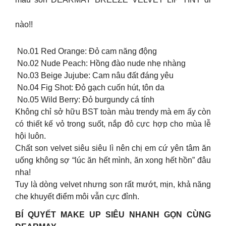
nào!!
No.01 Red Orange: Đỏ cam năng động
️ No.02 Nude Peach: Hồng đào nude nhẹ nhàng
️ No.03 Beige Jujube: Cam nâu đất đáng yêu
️ No.04 Fig Shot: Đỏ gạch cuốn hút, tôn da
️ No.05 Wild Berry: Đỏ burgundy cá tính
Không chỉ sở hữu BST toàn màu trendy mà em ấy còn
có thiết kế vỏ trong suốt, nắp đỏ cực hợp cho mùa lễ
hội luôn.
Chất son velvet siêu siêu lì nên chị em cứ yên tâm ăn
uống không sợ “lúc ăn hết mình, ăn xong hết hồn” đâu
nha!
Tuy là dòng velvet nhưng son rất mướt, mịn, khả năng
che khuyết điểm môi vẫn cực đỉnh.
BÍ QUYẾT MAKE UP SIÊU NHANH GỌN CÙNG