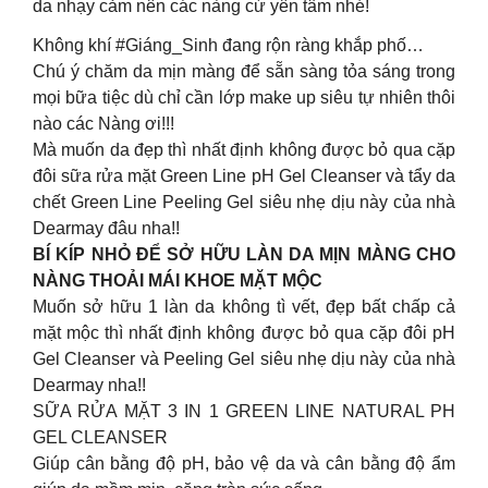
da nhạy cảm nên các nàng cứ yên tâm nhé!
Không khí #Giáng_Sinh đang rộn ràng khắp phố…
Chú ý chăm da mịn màng để sẵn sàng tỏa sáng trong
mọi bữa tiệc dù chỉ cần lớp make up siêu tự nhiên thôi
nào các Nàng ơi!!!
Mà muốn da đẹp thì nhất định không được bỏ qua cặp
đôi sữa rửa mặt Green Line pH Gel Cleanser và tẩy da
chết Green Line Peeling Gel siêu nhẹ dịu này của nhà
Dearmay đâu nha!!
BÍ KÍP NHỎ ĐỂ SỞ HỮU LÀN DA MỊN MÀNG CHO
NÀNG THOẢI MÁI KHOE MẶT MỘC
Muốn sở hữu 1 làn da không tì vết, đẹp bất chấp cả
mặt mộc thì nhất định không được bỏ qua cặp đôi pH
Gel Cleanser và Peeling Gel siêu nhẹ dịu này của nhà
Dearmay nha!!
SỮA RỬA MẶT 3 IN 1 GREEN LINE NATURAL PH
GEL CLEANSER
Giúp cân bằng độ pH, bảo vệ da và cân bằng độ ẩm