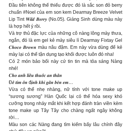
Đầu tiên không thể thiếu được đó là sắc son đỏ berry
chuẩn #Noel của em son kem Dearmay Breeze Velvet
Lip Tint 𝑾𝒊𝒍𝒅 𝑩𝒆𝒓𝒓𝒚 (No.05). Giáng Sinh dùng màu này
là hợp hết ý rồi.
Và trợ thủ đặc lực của những cô nàng lông mày thưa,
ngắn, đó là em gel kẻ mày siêu lì Dearmay Fixtay Gel
𝑪𝒉𝒐𝒄𝒐 𝑩𝒓𝒐𝒘𝒏 màu nâu đậm. Em này vừa dùng để kẻ
mày lại có thể tận dụng tạo khối được luôn đó nha!
Có 2 món bảo bối này cứ tin tin mà tỏa sáng Nàng
nhé!
𝑪𝒉𝒐 𝒂𝒏𝒉 𝒍𝒊𝒆̂̀𝒖 𝒕𝒉𝒖𝒐̂́𝒄 𝒂𝒏 𝒕𝒉𝒂̂̀𝒏
Đ𝒆̂̉ 𝒕𝒊𝒎 𝒐̂̉𝒏 đ𝒊̣𝒏𝒉 𝒌𝒉𝒊 𝒈𝒂̂̀𝒏 𝒃𝒆̂𝒏 𝒆𝒎…
Vừa có thể nhẹ nhàng, nữ tính với tone make up
“sương sương” Hàn Quốc lại có thể hóa sexy khó
cưỡng trong nháy mắt khi kết hợp đánh tràn viền kèm
tone make up Tây Tây cho chàng ngất ngây không
rời…
Màu son các Nàng đang tìm kiếm bấy lâu chính đây