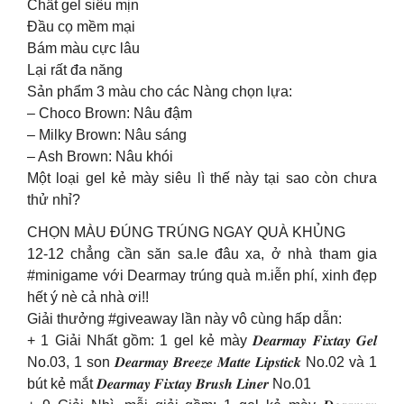
Chất gel siêu mịn
Đầu cọ mềm mại
Bám màu cực lâu
Lại rất đa năng
Sản phẩm 3 màu cho các Nàng chọn lựa:
– Choco Brown: Nâu đậm
– Milky Brown: Nâu sáng
– Ash Brown: Nâu khói
Một loại gel kẻ mày siêu lì thế này tại sao còn chưa
thử nhỉ?
CHỌN MÀU ĐÚNG TRÚNG NGAY QUÀ KHỦNG
12-12 chẳng cần săn sa.le đâu xa, ở nhà tham gia
#minigame với Dearmay trúng quà m.iễn phí, xinh đẹp
hết ý nè cả nhà ơi!!
Giải thưởng #giveaway lần này vô cùng hấp dẫn:
+ 1 Giải Nhất gồm: 1 gel kẻ mày 𝑫𝒆𝒂𝒓𝒎𝒂𝒚 𝑭𝒊𝒙𝒕𝒂𝒚 𝑮𝒆𝒍
No.03, 1 son 𝑫𝒆𝒂𝒓𝒎𝒂𝒚 𝑩𝒓𝒆𝒆𝒛𝒆 𝑴𝒂𝒕𝒕𝒆 𝑳𝒊𝒑𝒔𝒕𝒊𝒄𝒌 No.02 và 1
bút kẻ mắt 𝑫𝒆𝒂𝒓𝒎𝒂𝒚 𝑭𝒊𝒙𝒕𝒂𝒚 𝑩𝒓𝒖𝒔𝒉 𝑳𝒊𝒏𝒆𝒓 No.01