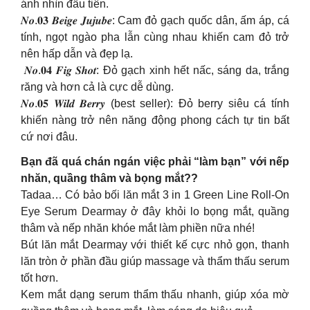
ánh nhìn đầu tiên.
𝑵𝒐.𝟎𝟑 𝑩𝒆𝒊𝒈𝒆 𝑱𝒖𝒋𝒖𝒃𝒆: Cam đỏ gạch quốc dân, ấm áp, cá
tính, ngọt ngào pha lẫn cùng nhau khiến cam đỏ trở
nên hấp dẫn và đẹp lạ.
️ 𝑵𝒐.𝟎𝟒 𝑭𝒊𝒈 𝑺𝒉𝒐𝒕: Đỏ gạch xinh hết nấc, sáng da, trắng
răng và hơn cả là cực dễ dùng.
𝑵𝒐.𝟎𝟓 𝑾𝒊𝒍𝒅 𝑩𝒆𝒓𝒓𝒚 (best seller): Đỏ berry siêu cá tính
khiến nàng trở nên năng động phong cách tự tin bất
cứ nơi đâu.
Bạn đã quá chán ngán việc phải “làm bạn” với nếp
nhăn, quầng thâm và bọng mắt??
Tadaa… Có bảo bối lăn mắt 3 in 1 Green Line Roll-On
Eye Serum Dearmay ở đây khỏi lo bọng mắt, quầng
thâm và nếp nhăn khóe mắt làm phiền nữa nhé!
Bút lăn mắt Dearmay với thiết kế cực nhỏ gọn, thanh
lăn tròn ở phần đầu giúp massage và thẩm thấu serum
tốt hơn.
Kem mắt dạng serum thẩm thấu nhanh, giúp xóa mờ