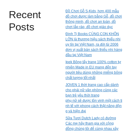
Recent
Đồ Chơi Gỗ S-Kids, hơn 400 mẫu
đồ chơi được làm bằng Gỗ, đồ chơi
thông minh, đồ chơi an toàn, đồ
Posts
chơi lắp ráp, đồ chơi giáo dục
Đinh Tị Books CÙNG CON KHÔN
LỚN là thương hiệu sách thiếu nhi
uy tín tại Việt Nam, ra đời từ 2006
đơn vị xuất bản sách thiếu nhi hàng
đầu tại Việt Nam
Ipek Bông tẩy trang 100% cotton tự
nhiên Made in EU mang đến tay
người tiêu dùng những miếng bông
chất lượng tốt nhất
JOVEN 1 thời trang cao cấp dành
cho phái nữ văn phòng cùng các
bạn trẻ yêu thời trang
phụ nữ sẽ được tôn vinh một cách ti
nh tế với phong cách thật năng độn
g và hiện đại
Sữa Tươi Dutch Lady có đường
Các mẹ hãy tham gia với cộng
đồng chúng tôi để cùng nhau xây