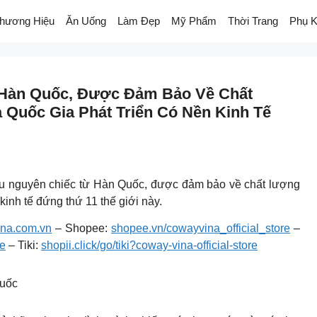
hương Hiệu
Ăn Uống
Làm Đẹp
Mỹ Phẩm
Thời Trang
Phụ K
Hàn Quốc, Được Đảm Bảo Về Chất
 Quốc Gia Phát Triển Có Nền Kinh Tế
ẩu nguyên chiếc từ Hàn Quốc, được đảm bảo về chất lượng
 kinh tế đứng thứ 11 thế giới này.
na.com.vn
– Shopee:
shopee.vn/cowayvina_official_store
–
re
– Tiki:
shopii.click/go/tiki?coway-vina-official-store
Quốc