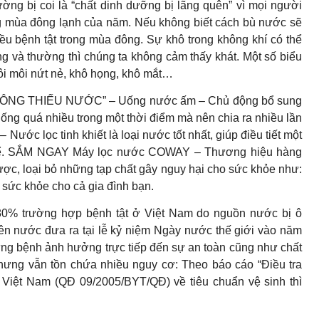
 coi là “chất dinh dưỡng bị lãng quên” vì mọi người
g mùa đông lạnh của năm. Nếu không biết cách bù nước sẽ
nhiều bệnh tật trong mùa đông. Sự khô trong không khí có thể
 và thường thì chúng ta không cảm thấy khát. Một số biểu
ôi môi nứt nẻ, khô họng, khô mắt…
HÔNG THIẾU NƯỚC” – Uống nước ấm – Chủ động bổ sung
ống quá nhiều trong một thời điểm mà nên chia ra nhiều lần
 Nước lọc tinh khiết là loại nước tốt nhất, giúp điều tiết một
 thể. SẮM NGAY Máy lọc nước COWAY – Thương hiệu hàng
ợc, loại bỏ những tạp chất gây nguy hại cho sức khỏe như:
 sức khỏe cho cả gia đình bạn.
ường hợp bệnh tật ở Việt Nam do nguồn nước bị ô
yên nước đưa ra tại lễ kỷ niệm Ngày nước thế giới vào năm
g bệnh ảnh hưởng trực tiếp đến sự an toàn cũng như chất
ưng vẫn tồn chứa nhiều nguy cơ: Theo báo cáo “Điều tra
Việt Nam (QĐ 09/2005/BYT/QĐ) về tiêu chuẩn vệ sinh thì