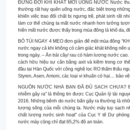
ĐỪNG ĐỢI KHI KHÁT MỚI UỐNG NƯỚC Nước thường bị
thường rất hay quên uống nước, đặc biệt trong nhữn
khiến việc trao đổi chất bị ngưng trệ, phát sinh rất 
làm cơ thể chúng ta mất nước nhanh hơn tưởng tượng
hiện mất nước được thấy trong mùa đông là khô da, đ
BỎ TÚI NGAY 4 MẸO đơn giản để một mùa đông “K
nước ngay cả khi không có cảm giác khát không nên u
trong ngày. – Ăn trái cây/ rau có hàm lượng nước cao. –
cách hữu hiệu sự cân bằng axit và kiềm trong cơ
đầu tại Hàn Quốc với công nghệ lọc RO thẩm thấu ngư
Styren, Asen, Amoni, các loại vi khuẩn có hại… bảo vệ
NGUỒN NƯỚC NHÀ BẠN ĐÃ ĐỦ SẠCH CHƯA? 80% tr
nhiễm gây ra” là thông tin được Cục Quản lý tài ngu
2016. Những bệnh do nước bẩn gây ra thường là nhữn
lượng sống của mỗi chúng ta. Nước máy tuy sạch nh
chất lượng nước sinh hoạt” của Cục Y tế Dự phòng 
nước máy cũng chỉ đạt 65,2% độ an toàn.