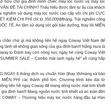
u cho gia đình mình chiếc máy lọc nước và máy lọc
u VẤN ĐỀ TÀI CHÍNH? Thấu hiểu được tâm tư ấy của khách
i nghiệm sử dụng máy lọc nước cao cấp với chi phí CỰC
ẾT KIỆM CHI PHÍ chỉ từ 350.000đ/tháng. Trải nghiệm công
C TẾ. An tâm sử dụng với gói bảo dưỡng, thay lõi MIỄN
 chần chừ gì mà không liên hệ ngay Coway Việt Nam để
ng lành về không gian sống của gia đình bạn!!! Nắng mưa là
Coway lo Đánh bay cơn nóng nực ngày hè cùng Coway Việt
ề “SUMMER SALE – Combo mát lạnh ngày hè” vô cùng hấp
 NGAY 6 tháng dịch vụ chuẩn Hàn (thay lõi/màng và bảo
 MIỄN PHÍ các thành phố lớn. Chương trình kéo dài từ
hông liên hệ ngay Coway để mang dòng nước mát tinh khiết
 gia đình bạn!!! Mang nguồn nước tinh khiết và an toàn đến
ớc COWAY – Thương hiệu máy lọc nước hàng đầu tại Hàn