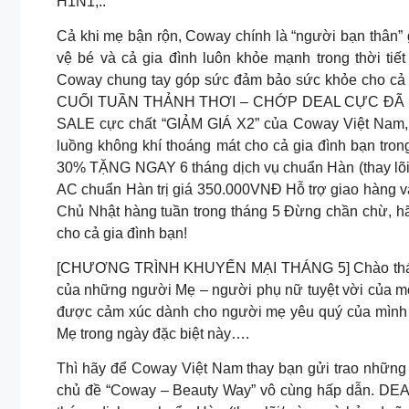
H1N1,..
Cả khi mẹ bận rộn, Coway chính là “người bạn thân” 
vệ bé và cả gia đình luôn khỏe mạnh trong thời tiế
Coway chung tay góp sức đảm bảo sức khỏe cho cả gi
CUỐI TUẦN THẢNH THƠI – CHỚP DEAL CỰC ĐÃ Thì 
SALE cực chất “GIẢM GIÁ X2” của Coway Việt Nam, 
luồng không khí thoáng mát cho cả gia đình bạn tr
30% TẶNG NGAY 6 tháng dịch vụ chuẩn Hàn (thay l
AC chuẩn Hàn trị giá 350.000VNĐ Hỗ trợ giao hàng 
Chủ Nhật hàng tuần trong tháng 5 Đừng chần chừ, h
cho cả gia đình bạn!
[CHƯƠNG TRÌNH KHUYẾN MẠI THÁNG 5] Chào tháng 5
của những người Mẹ – người phụ nữ tuyệt vời của mỗ
được cảm xúc dành cho người mẹ yêu quý của mình 
Mẹ trong ngày đặc biệt này….
Thì hãy để Coway Việt Nam thay bạn gửi trao những 
chủ đề “Coway – Beauty Way” vô cùng hấp dẫn. DE