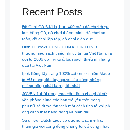
Recent Posts
Đồ Chơi Gỗ S-Kids, hơn 400 mẫu đồ chơi được
làm bằng Gỗ, đồ chơi thông minh, đồ chơi an
toàn, đồ chơi lắp ráp, đồ chơi giáo dục
Đinh Tị Books CÙNG CON KHÔN LỚN là
thương hiệu sách thiếu nhi uy tín tại Việt Nam, ra
đời từ 2006 đơn vị xuất bản sách thiếu nhi hàng
đầu tại Việt Nam
Ipek Bông tẩy trang 100% cotton tự nhiên Made
in EU mang đến tay người tiêu dùng những
miếng bông chất lượng tốt nhất
JOVEN 1 thời trang cao cấp dành cho phái nữ
văn phòng cùng các bạn trẻ yêu thời trang
phụ nữ sẽ được tôn vinh một cách tinh tế với ph
ong cách thật năng động và hiện đại
Sữa Tươi Dutch Lady có đường Các mẹ hãy
tham gia với cộng đồng chúng tôi để cùng nhau