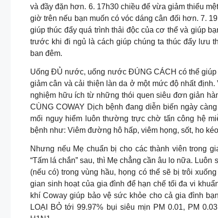
và đầy đặn hơn. 6. 17h30 chiều để vừa giảm thiểu mệ
giờ trên nếu bạn muốn có vóc dáng cân đối hơn. 7. 1
giúp thúc đẩy quá trình thải độc của cơ thể và giúp b
trước khi đi ngủ là cách giúp chúng ta thúc đẩy lưu 
ban đêm.
Uống ĐỦ nước, uống nước ĐÚNG CÁCH có thể giúp bạn 
giảm cân và cải thiện làn da ở một mức độ nhất định
nghiệm hữu ích từ những thói quen siêu đơn giả
CÙNG COWAY Dịch bệnh đang diễn biến ngày càng ph
mối nguy hiểm luôn thường trực chờ tấn công hệ miễ
bệnh như: Viêm đường hô hấp, viêm họng, sốt, ho ké
Nhưng nếu Mẹ chuẩn bị cho các thành viên trong gia 
“Tấm lá chắn” sau, thì Mẹ chẳng cần âu lo nữa. Luô
(nếu có) trong vùng hầu, họng có thể sẽ bị trôi xu
gian sinh hoạt của gia đình để hạn chế tối đa vi khu
khí Coway giúp bảo vệ sức khỏe cho cả gia đình bạn
LOẠI BỎ tới 99.97% bụi siêu mịn PM 0.01, PM 0.03