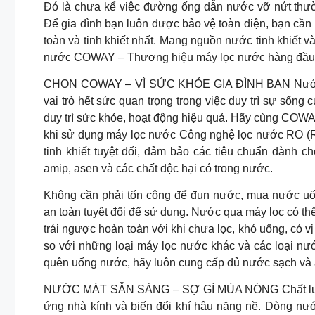
Đó là chưa kể việc đường ống dẫn nước vỡ nứt thườ
Để gia đình bạn luôn được bảo vệ toàn diện, bạn cầ
toàn và tinh khiết nhất. Mang nguồn nước tinh khiết 
nước COWAY – Thương hiệu máy lọc nước hàng đầu 
CHỌN COWAY – VÌ SỨC KHỎE GIA ĐÌNH BẠN Nước ch
vai trò hết sức quan trọng trong việc duy trì sự sống
duy trì sức khỏe, hoạt động hiệu quả. Hãy cùng COWA
khi sử dụng máy lọc nước Công nghệ lọc nước RO (
tinh khiết tuyệt đối, đảm bảo các tiêu chuẩn dành ch
amip, asen và các chất độc hại có trong nước.
Không cần phải tốn công để đun nước, mua nước uốn
an toàn tuyệt đối để sử dụng. Nước qua máy lọc có thể
trái ngược hoàn toàn với khi chưa lọc, khó uống, có vị
so với những loại máy lọc nước khác và các loại nư
quên uống nước, hãy luôn cung cấp đủ nước sạch và 
NƯỚC MÁT SẴN SÀNG – SỢ GÌ MÙA NÓNG Chất lượng 
ứng nhà kính và biến đổi khí hậu nặng nề. Dòng n