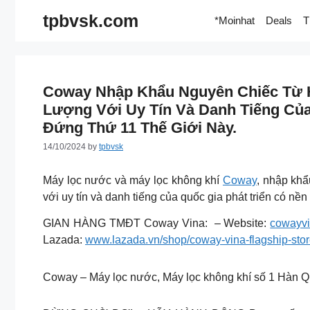
Skip
tpbvsk.com
*Moinhat
Deals
T
to
content
Coway Nhập Khẩu Nguyên Chiếc Từ 
Lượng Với Uy Tín Và Danh Tiếng Của
Đứng Thứ 11 Thế Giới Này.
14/10/2024
by
tpbvsk
Máy lọc nước và máy lọc không khí
Coway
, nhập kh
với uy tín và danh tiếng của quốc gia phát triển có nền
GIAN HÀNG TMĐT Coway Vina: – Website:
cowayvi
Lazada:
www.lazada.vn/shop/coway-vina-flagship-sto
Coway – Máy lọc nước, Máy lọc không khí số 1 Hàn 