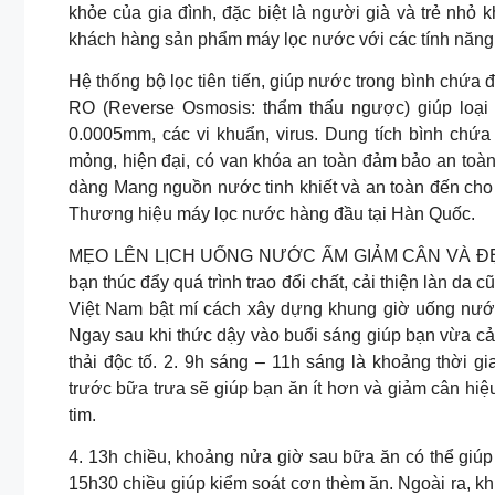
khỏe của gia đình, đặc biệt là người già và trẻ nh
khách hàng sản phẩm máy lọc nước với các tính năng 
Hệ thống bộ lọc tiên tiến, giúp nước trong bình chứa 
RO (Reverse Osmosis: thẩm thấu ngược) giúp loại 
0.0005mm, các vi khuẩn, virus. Dung tích bình chứa
mỏng, hiện đại, có van khóa an toàn đảm bảo an toàn 
dàng Mang nguồn nước tinh khiết và an toàn đến ch
Thương hiệu máy lọc nước hàng đầu tại Hàn Quốc.
MẸO LÊN LỊCH UỐNG NƯỚC ẤM GIẢM CÂN VÀ ĐẸP D
bạn thúc đẩy quá trình trao đổi chất, cải thiện làn d
Việt Nam bật mí cách xây dựng khung giờ uống nước
Ngay sau khi thức dậy vào buổi sáng giúp bạn vừa cải 
thải độc tố. 2. 9h sáng – 11h sáng là khoảng thời g
trước bữa trưa sẽ giúp bạn ăn ít hơn và giảm cân hi
tim.
4. 13h chiều, khoảng nửa giờ sau bữa ăn có thể giúp 
15h30 chiều giúp kiểm soát cơn thèm ăn. Ngoài ra, k