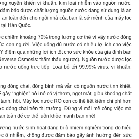
ng xuyên khiến vi khuẩn, kim loại nhiễm vào nguồn nước.
n đảm bảo được chất lượng nguồn nước đang sử dụng là an
và an toàn đến cho ngôi nhà của bạn là sứ mệnh của máy lọc
tại Hàn Quốc.
iếm khoảng 70% trọng lượng cơ thể vì vậy nước đóng
 của con người. Việc uống đủ nước có nhiều lợi ích cho việc
Y điểm qua những lợi ích tốt cho sức khỏe của gia đình bạn
Reverse Osmosis: thẩm thấu ngược). Nguồn nước được lọc
o nước uống trực tiếp. Loại bỏ tới 99.99% virus, vi khuẩn,
g đóng chai, đóng bình mà vẫn có nguồn nước tinh khiết,
 gây “nghiện” bởi nó có vị thơm, ngọt mát, giàu khoáng chất
 tanh, hôi. Máy lọc nước RO còn có thể tiết kiệm chi phí hơn
ớc đóng chai trên thị trường. Đừng vì mải mê công việc mà
an toàn để cơ thể luôn khỏe mạnh bạn nhé!
nước sinh hoạt đang bị ô nhiễm nghiêm trọng do hiệu
ước ô nhiễm, không được đảm bảo gây ảnh hưởng đến sức