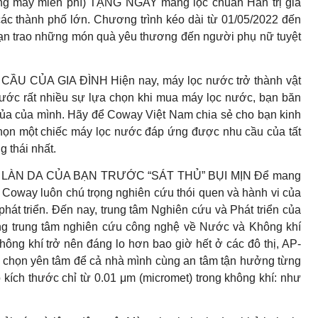
ỡng máy miễn phí) TẶNG NGAY màng lọc chuẩn Hàn trị giá
c thành phố lớn. Chương trình kéo dài từ 01/05/2022 đến
ạn trao những món quà yêu thương đến người phụ nữ tuyệt
CỦA GIA ĐÌNH Hiện nay, máy lọc nước trở thành vật
trước rất nhiều sự lựa chọn khi mua máy lọc nước, bạn băn
của của mình. Hãy để Coway Việt Nam chia sẻ cho bạn kinh
họn một chiếc máy lọc nước đáp ứng được nhu cầu của tất
g thái nhất.
ÀN DA CỦA BẠN TRƯỚC “SÁT THỦ” BỤI MỊN Để mang
, Coway luôn chú trọng nghiên cứu thói quen và hành vi của
át triển. Đến nay, trung tâm Nghiên cứu và Phát triển của
g trung tâm nghiên cứu công nghệ về Nước và Không khí
không khí trở nên đáng lo hơn bao giờ hết ở các đô thị, AP-
lựa chọn yên tâm để cả nhà mình cùng an tâm tận hưởng từng
ó kích thước chỉ từ 0.01 μm (micromet) trong không khí: như