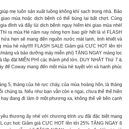
giúp mẹ luôn sản xuất luồng không khí sạch trong nhà. Bảo
t giao mùa hoặc dịch bệnh có thể bùng lại bất chợt. Cùng
a đình và đẩy lùi dịch bệnh nguy hiểm khi giao mùa nhé!
ra mùa Hè năm nay nóng hơn bao giờ hết là vì FLASH
hứa hẹn sẽ mang đến nguồn nước mát lạnh, tinh khiết và
ong mùa hè này!!!!! FLASH SALE Giảm giá CỰC HOT lên tới
õi/màng và bảo dưỡng máy miễn phí) TẶNG NGAY màng lọc
và lắp đặt MIỄN PHÍ các thành phố lớn. DUY NHẤT Thứ 7 &
ãy để Coway mang đến một mùa hè tuyệt vời và hạnh phúc
, tháng của hè rực cháy, của mùa hoàng hôn, là tháng
i chúng ta. Nếu như bạn vẫn còn e ngại, chưa thể thể hiện
hay đang đi làm ở một phương xa, không thể về bên cạnh
yêu thương ấy nhé với chương trình ưu đãi đặc biệt mang
AL cực hot: Giảm giá CỰC HOT lên tới 25% TẶNG NGAY 6