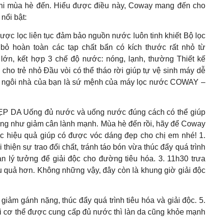
ỏ khi mùa hè đến. Hiểu được điều này, Coway mang đến cho
nổi bật:
được lọc liên tục đảm bảo nguồn nước luôn tinh khiết Bộ lọc
bỏ hoàn toàn các tạp chất bẩn có kích thước rất nhỏ từ
 lớn, kết hợp 3 chế độ nước: nóng, lạnh, thường Thiết kế
cho trẻ nhỏ Đầu vòi có thể tháo rời giúp tự vệ sinh máy dễ
o ngôi nhà của bạn là sứ mệnh của máy lọc nước COWAY –
A Uống đủ nước và uống nước đúng cách có thể giúp
a cũng như giảm cân lành mạnh. Mùa hè đến rồi, hãy để Coway
 hiệu quả giúp có được vóc dáng đẹp cho chị em nhé! 1.
thiện sự trao đổi chất, tránh táo bón vừa thúc đẩy quá trình
ian lý tưởng để giải độc cho đường tiêu hóa. 3. 11h30 trưa
ệu quả hơn. Không những vậy, đây còn là khung giờ giải độc
giảm gánh nặng, thúc đẩy quá trình tiêu hóa và giải độc. 5.
hi cơ thể được cung cấp đủ nước thì làn da cũng khỏe mạnh