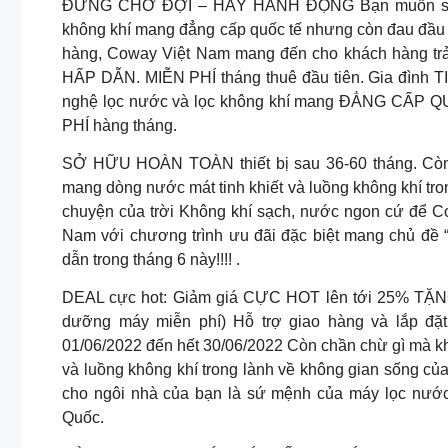
ĐỪNG CHỜ ĐỢI – HÃY HÀNH ĐỘNG Bạn muốn sở hữ
không khí mang đẳng cấp quốc tế nhưng còn đau đầ
hàng, Coway Việt Nam mang đến cho khách hàng trả
HẤP DẪN. MIỄN PHÍ tháng thuê đầu tiên. Gia đình TI
nghệ lọc nước và lọc không khí mang ĐẲNG CẤP QUỐ
PHÍ hàng tháng.
SỞ HỮU HOÀN TOÀN thiết bị sau 36-60 tháng. Còn
mang dòng nước mát tinh khiết và luồng không khí tro
chuyện của trời Không khí sạch, nước ngon cứ để 
Nam với chương trình ưu đãi đặc biệt mang chủ đ
dẫn trong tháng 6 này!!!! .
DEAL cực hot: Giảm giá CỰC HOT lên tới 25% TẶNG
dưỡng máy miễn phí) Hỗ trợ giao hàng và lắp đặt
01/06/2022 đến hết 30/06/2022 Còn chần chừ gì mà k
và luồng không khí trong lành về không gian sống của
cho ngôi nhà của bạn là sứ mệnh của máy lọc nư
Quốc.