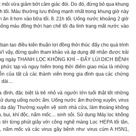
t mỏi vừa giảm bớt cảm giác đói. Do đó, đừng bỏ qua khung
9h tối. Máu thường lưu thông mạnh nhất trong khung giờ này
ạn ăn ít hơn vào bữa tối. 8. 21h tối. Uống nước khoảng 2 giờ
thông máu đồng thời hạn chế tối đa tình trạng mất nước vào
tạo điều kiện thuận lợi đồng thời thúc đẩy cho quá trình
. Vì vậy, đừng quên tham khảo và áp dụng để nhận được trải
n hàng ngày THANH LỌC KHÔNG KHÍ – ĐẨY LÙI DỊCH BỆNH
ức tạp và nguy hiểm trong thời điểm giao mùa là những
n của tất cả các thành viên trong gia đình qua các chứng
o dài…
đình, đặc biệt là trẻ nhỏ và người lớn tuổi thật tốt những
n sử dụng uống nước ấm. Uống nước ấm thường xuyên, virus
ống dạ dày Thường xuyên vệ sinh nhà cửa, làm thoáng không
ẩn, bụi, khí độc, nấm mốc… sinh sôi. Sử dụng Máy lọc không
 tới từng phút giây với công nghệ màng Lọc HEPA tối tân,
, nấm mốc và các virus gây bệnh như virus cúm A H5N1,