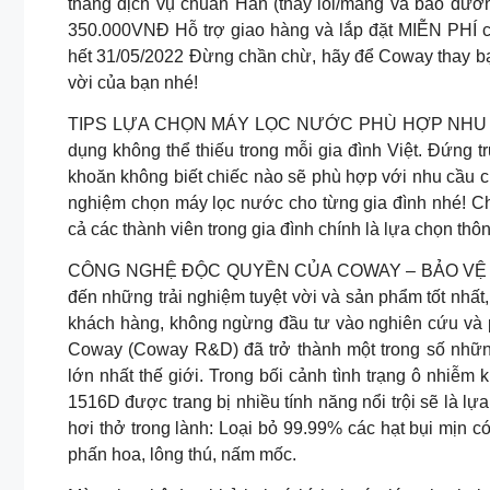
tháng dịch vụ chuẩn Hàn (thay lõi/màng và bảo dư
350.000VNĐ Hỗ trợ giao hàng và lắp đặt MIỄN PHÍ cá
hết 31/05/2022 Đừng chần chừ, hãy để Coway thay b
vời của bạn nhé!
TIPS LỰA CHỌN MÁY LỌC NƯỚC PHÙ HỢP NHU CẦU 
dụng không thể thiếu trong mỗi gia đình Việt. Đứng 
khoăn không biết chiếc nào sẽ phù hợp với nhu cầu 
nghiệm chọn máy lọc nước cho từng gia đình nhé! C
cả các thành viên trong gia đình chính là lựa chọn thôn
CÔNG NGHỆ ĐỘC QUYỀN CỦA COWAY – BẢO VỆ L
đến những trải nghiệm tuyệt vời và sản phẩm tốt nhất
khách hàng, không ngừng đầu tư vào nghiên cứu và ph
Coway (Coway R&D) đã trở thành một trong số nhữn
lớn nhất thế giới. Trong bối cảnh tình trạng ô nhiễm 
1516D được trang bị nhiều tính năng nổi trội sẽ là 
hơi thở trong lành: Loại bỏ 99.99% các hạt bụi mịn c
phấn hoa, lông thú, nấm mốc.