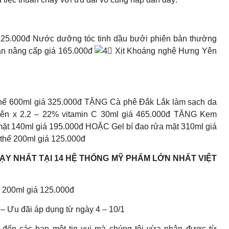
125.000đ Nước dưỡng tóc tinh dầu bưởi phiên bản thường
ản nâng cấp giá 165.000đ
Xịt Khoáng nghệ Hưng Yên
 thể 600ml giá 325.000đ TẶNG Cà phê Đắk Lắk làm sạch da
Yên x 2.2 – 22% vitamin C 30ml giá 465.000đ TẶNG Kem
mặt 140ml giá 195.000đ HOẶC Gel bí đao rửa mặt 310ml giá
thể 200ml giá 125.000đ
Y NHẤT TẠI 14 HỆ THỐNG MỸ PHẨM LỚN NHẤT VIỆT
 200ml giá 125.000đ
– Ưu đãi áp dụng từ ngày 4 – 10/1
ến các bạn một tin vui mà chúng tôi vừa nhận được từ