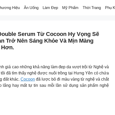
hương Hiệu
Ăn Uống
Làm Đẹp
Mỹ Phẩm
Thời Trang
Phụ K
ouble Serum Từ Cocoon Hy Vọng Sẽ
ạn Trở Nên Sáng Khỏe Và Mịn Màng
 Hơn.
nh giá cao những khả năng làm đẹp da vượt trội từ Nghệ và
 tôi đã tìm thấy nghệ được nuôi trồng tại Hưng Yên có chứa
g đất khác.
Cocoon
đã lược bỏ đi màu vàng từ nghệ và chắt
lo lắng hay mất tự tin sau mỗi lần sử dụng sản phẩm nghệ