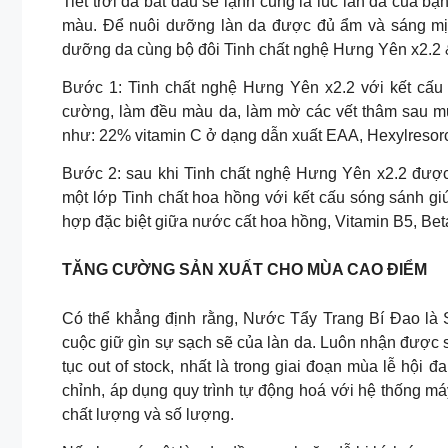
Tiết trời đã bắt đầu se lạnh cũng là lúc làn da của bạ
màu. Để nuôi dưỡng làn da được đủ ẩm và sáng mị
dưỡng da cùng bộ đôi Tinh chất nghệ Hưng Yên x2.2 
Bước 1: Tinh chất nghệ Hưng Yên x2.2 với kết cấu 
cường, làm đều màu da, làm mờ các vết thâm sau mụ
như: 22% vitamin C ở dạng dẫn xuất EAA, Hexylresorc
Bước 2: sau khi Tinh chất nghệ Hưng Yên x2.2 được 
một lớp Tinh chất hoa hồng với kết cấu sóng sánh g
hợp đặc biệt giữa nước cất hoa hồng, Vitamin B5, Bet
TĂNG CƯỜNG SẢN XUẤT CHO MÙA CAO ĐIỂM
Có thể khẳng định rằng, Nước Tẩy Trang Bí Đao là
cuộc giữ gìn sự sạch sẽ của làn da. Luôn nhận được s
tục out of stock, nhất là trong giai đoạn mùa lễ hội
chỉnh, áp dụng quy trình tự động hoá với hệ thống m
chất lượng và số lượng.