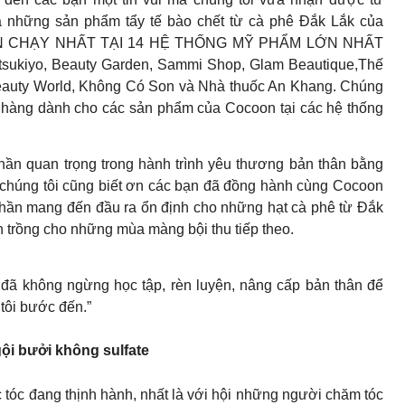
 những sản phẩm tẩy tế bào chết từ cà phê Đắk Lắk của
BÁN CHẠY NHẤT TẠI 14 HỆ THỐNG MỸ PHẨM LỚN NHẤT
tsukiyo, Beauty Garden, Sammi Shop, Glam Beautique,Thế
Beauty World, Không Có Son và Nhà thuốc An Khang. Chúng
h hàng dành cho các sản phẩm của Cocoon tại các hệ thống
 phần quan trọng trong hành trình yêu thương bản thân bằng
, chúng tôi cũng biết ơn các bạn đã đồng hành cùng Cocoon
hần mang đến đầu ra ổn định cho những hạt cà phê từ Đắk
n trồng cho những mùa màng bội thu tiếp theo.
 tôi đã không ngừng học tập, rèn luyện, nâng cấp bản thân để
 tôi bước đến.”
ội bưởi không sulfate
 tóc đang thịnh hành, nhất là với hội những người chăm tóc