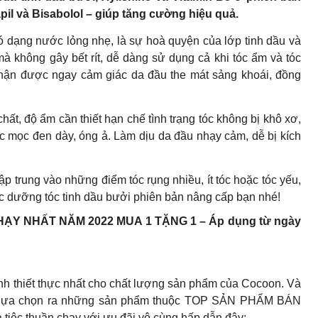
il và Bisabolol – giúp tăng cường hiệu quả.
 dạng nước lỏng nhẹ, là sự hoà quyện của lớp tinh dầu và
à không gây bết rít, dễ dàng sử dụng cả khi tóc ẩm và tóc
hận được ngay cảm giác da đầu the mát sảng khoái, đồng
t, độ ẩm cần thiết hạn chế tình trạng tóc không bị khô xơ,
c mọc đen dày, óng ả. Làm dịu da đầu nhạy cảm, dễ bị kích
g vào những điểm tóc rụng nhiều, ít tóc hoặc tóc yếu,
dưỡng tóc tinh dầu bưởi phiên bản nâng cấp bạn nhé!
ẠY NHẤT NĂM 2022 MUA 1 TẶNG 1 – Áp dụng từ ngày
nh thiết thực nhất cho chất lượng sản phẩm của Cocoon. Và
 đã lựa chọn ra những sản phẩm thuộc TOP SẢN PHẨM BÁN
ệc thuần chay với ưu đãi vô cùng hấp dẫn đây: