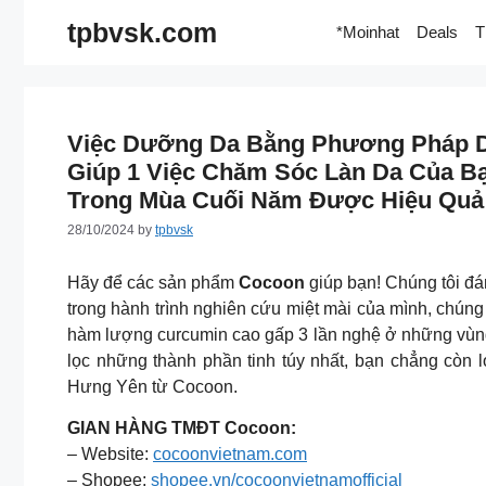
Skip
tpbvsk.com
*Moinhat
Deals
T
to
content
Việc Dưỡng Da Bằng Phương Pháp D
Giúp 1 Việc Chăm Sóc Làn Da Của B
Trong Mùa Cuối Năm Được Hiệu Quả
28/10/2024
by
tpbvsk
Hãy để các sản phẩm
Cocoon
giúp bạn! Chúng tôi đá
trong hành trình nghiên cứu miệt mài của mình, chúng
hàm lượng curcumin cao gấp 3 lần nghệ ở những vùn
lọc những thành phần tinh túy nhất, bạn chẳng còn 
Hưng Yên từ Cocoon.
GIAN HÀNG TMĐT Cocoon:
– Website:
cocoonvietnam.com
– Shopee:
shopee.vn/cocoonvietnamofficial