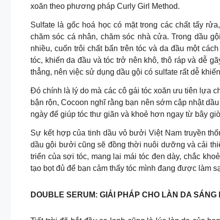
xoăn theo phương pháp Curly Girl Method.
Sulfate là gốc hoá học có mặt trong các chất tẩy rử
chăm sóc cá nhân, chăm sóc nhà cửa. Trong dầu gội,
nhiều, cuốn trôi chất bẩn trên tóc và da đầu một các
tóc, khiến da đầu và tóc trở nên khô, thô ráp và dễ 
thẳng, nên việc sử dụng dầu gội có sulfate rất dễ khiến
Đó chính là lý do mà các cô gái tóc xoăn ưu tiên lựa
bận rộn, Cocoon nghĩ rằng bạn nên sớm cập nhật dầu 
ngày để giúp tóc thư giãn và khoẻ hơn ngay từ bây giờ
Sự kết hợp của tinh dầu vỏ bưởi Việt Nam truyền th
dầu gội bưởi cũng sẽ đồng thời nuôi dưỡng và cải thiệ
triển của sợi tóc, mang lại mái tóc đen dày, chắc k
tạo bọt đủ để bạn cảm thấy tóc mình đang được làm s
DOUBLE SERUM: GIẢI PHÁP CHO LÀN DA SÁNG 