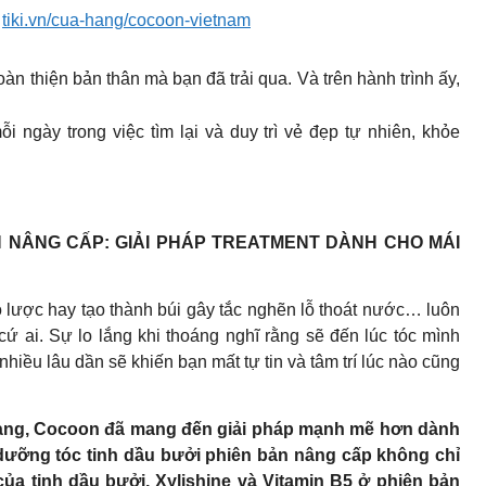
:
tiki.vn/cua-hang/cocoon-vietnam
àn thiện bản thân mà bạn đã trải qua. Và trên hành trình ấy,
 ngày trong việc tìm lại và duy trì vẻ đẹp tự nhiên, khỏe
 NÂNG CẤP: GIẢI PHÁP TREATMENT DÀNH CHO MÁI
o lược hay tạo thành búi gây tắc nghẽn lỗ thoát nước… luôn
 ai. Sự lo lắng khi thoáng nghĩ rằng sẽ đến lúc tóc mình
nhiều lâu dần sẽ khiến bạn mất tự tin và tâm trí lúc nào cũng
hàng, Cocoon đã mang đến giải pháp mạnh mẽ hơn dành
 dưỡng tóc tinh dầu bưởi phiên bản nâng cấp không chỉ
a tinh dầu bưởi, Xylishine và Vitamin B5 ở phiên bản