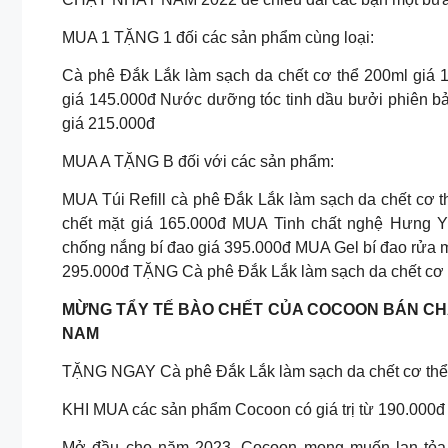
MUA 1 TẶNG 1 đối các sản phẩm cùng loại:
Cà phê Đắk Lắk làm sạch da chết cơ thể 200ml giá 
giá 145.000đ Nước dưỡng tóc tinh dầu bưởi phiên b
giá 215.000đ
MUA A TẶNG B đối với các sản phẩm:
MUA Túi Refill cà phê Đắk Lắk làm sạch da chết cơ
chết mặt giá 165.000đ MUA Tinh chất nghệ Hưng 
chống nắng bí đao giá 395.000đ MUA Gel bí đao rửa 
295.000đ TẶNG Cà phê Đắk Lắk làm sạch da chết cơ 
MỪNG TẨY TẾ BÀO CHẾT CỦA COCOON BÁN CHẠ
NAM
TẶNG NGAY Cà phê Đắk Lắk làm sạch da chết cơ thể
KHI MUA các sản phẩm Cocoon có giá trị từ 190.000đ 
Mở đầu cho năm 2023, Cocoon mong muốn lan tỏa đ