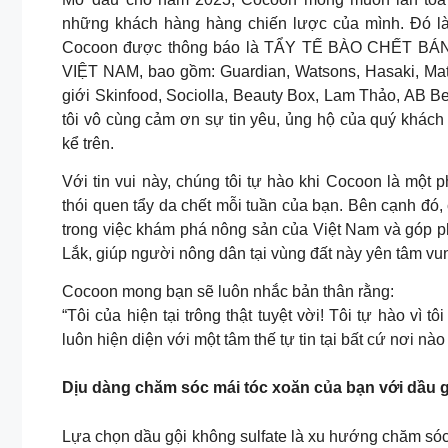
những khách hàng hàng chiến lược của mình. Đó là
Cocoon được thông báo là TẨY TẾ BÀO CHẾT 
VIỆT NAM, bao gồm: Guardian, Watsons, Hasaki, Ma
giới Skinfood, Sociolla, Beauty Box, Lam Thảo, AB 
tôi vô cùng cảm ơn sự tin yêu, ủng hộ của quý khác
kể trên.
Với tin vui này, chúng tôi tự hào khi Cocoon là một
thói quen tẩy da chết mỗi tuần của bạn. Bên cạnh đó
trong việc khám phá nông sản của Việt Nam và góp p
Lắk, giúp người nông dân tại vùng đất này yên tâm vu
Cocoon mong bạn sẽ luôn nhắc bản thân rằng:
“Tôi của hiện tại trông thật tuyệt vời! Tôi tự hào vì
luôn hiện diện với một tâm thế tự tin tại bất cứ nơi nào
Dịu dàng chăm sóc mái tóc xoăn của bạn với dầu g
Lựa chọn dầu gội không sulfate là xu hướng chăm sóc