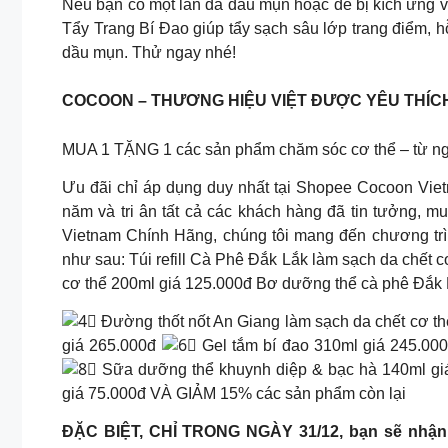
Nếu bạn có một làn da dầu mụn hoặc dễ bị kích ứng v
Tẩy Trang Bí Đao giúp tẩy sạch sâu lớp trang điểm, hỗ
dầu mụn. Thử ngay nhé!
COCOON – THƯƠNG HIỆU VIỆT ĐƯỢC YÊU THÍC
MUA 1 TẶNG 1 các sản phẩm chăm sóc cơ thể – từ ng
Ưu đãi chỉ áp dụng duy nhất tại Shopee Cocoon Vie
năm và tri ân tất cả các khách hàng đã tin tưởng,
Vietnam Chính Hãng, chúng tôi mang đến chương tr
như sau: Túi refill Cà Phê Đắk Lắk làm sạch da chết
cơ thể 200ml giá 125.000đ Bơ dưỡng thể cà phê Đắk 
Đường thốt nốt An Giang làm sạch da chết cơ t
giá 265.000đ
Gel tắm bí đao 310ml giá 245.00
Sữa dưỡng thể khuynh diệp & bạc hà 140ml g
giá 75.000đ VÀ GIẢM 15% các sản phẩm còn lại
ĐẶC BIỆT, CHỈ TRONG NGÀY 31/12, bạn sẽ nhận 