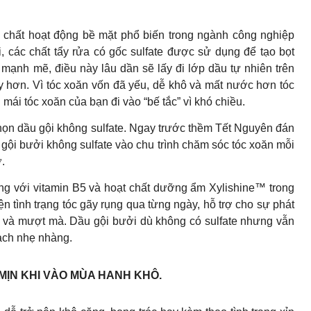
a, chất hoạt động bề mặt phổ biến trong ngành công nghiệp
 các chất tẩy rửa có gốc sulfate được sử dụng để tạo bọt
h mạnh mẽ, điều này lâu dần sẽ lấy đi lớp dầu tự nhiên trên
gãy hơn. Vì tóc xoăn vốn đã yếu, dễ khô và mất nước hơn tóc
 mái tóc xoăn của bạn đi vào “bế tắc” vì khó chiều.
 chọn dầu gội không sulfate. Ngay trước thềm Tết Nguyên đán
gội bưởi không sulfate vào chu trình chăm sóc tóc xoăn mỗi
.
ống với vitamin B5 và hoạt chất dưỡng ẩm Xylishine™ trong
n tình trạng tóc gãy rụng qua từng ngày, hỗ trợ cho sự phát
hoẻ và mượt mà. Dầu gội bưởi dù không có sulfate nhưng vẫn
ạch nhẹ nhàng.
MỊN KHI VÀO MÙA HANH KHÔ.