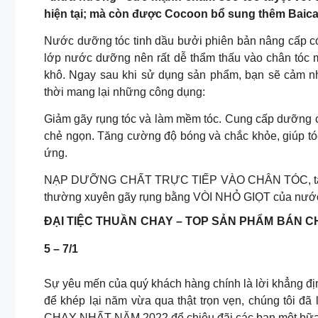
hiện tại; mà còn được Cocoon bổ sung thêm Baicap
Nước dưỡng tóc tinh dầu bưởi phiên bản nâng cấp có
lớp nước dưỡng nên rất dễ thẩm thấu vào chân tóc m
khô. Ngay sau khi sử dụng sản phẩm, bạn sẽ cảm n
thời mang lại những công dụng:
Giảm gãy rụng tóc và làm mềm tóc. Cung cấp dưỡng chấ
chẻ ngọn. Tăng cường độ bóng và chắc khỏe, giúp tó
ứng.
NẠP DƯỠNG CHẤT TRỰC TIẾP VÀO CHÂN TÓC, tập trun
thường xuyên gãy rụng bằng VÒI NHỎ GIỌT của nước 
ĐẠI TIỆC THUẦN CHAY – TOP SẢN PHẨM BÁN CH
5 – 7/1
Sự yêu mến của quý khách hàng chính là lời khẳng đị
để khép lại năm vừa qua thật trọn vẹn, chúng tôi
CHẠY NHẤT NĂM 2022 để chiêu đãi các bạn một bữa ti