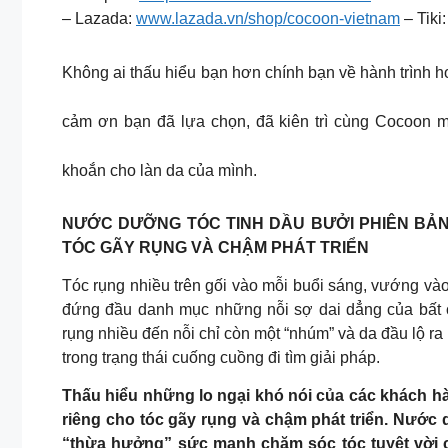
– Lazada:
www.lazada.vn/shop/cocoon-vietnam
– Tiki
Không ai thấu hiểu bạn hơn chính bạn về hành trình ho
cảm ơn bạn đã lựa chọn, đã kiên trì cùng Cocoon mỗi
khoắn cho làn da của mình.
NƯỚC DƯỠNG TÓC TINH DẦU BƯỞI PHIÊN BẢN
TÓC GÃY RỤNG VÀ CHẬM PHÁT TRIỂN
Tóc rụng nhiều trên gối vào mỗi buổi sáng, vướng và
đứng đầu danh mục những nỗi sợ dai dẳng của bất cứ
rụng nhiều đến nỗi chỉ còn một “nhúm” và da đầu lộ ra 
trong trạng thái cuống cuồng đi tìm giải pháp.
Thấu hiểu những lo ngại khó nói của các khách 
riêng cho tóc gãy rụng và chậm phát triển. Nước
“thừa hưởng” sức mạnh chăm sóc tóc tuyệt vời củ