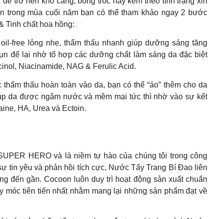
n dễ trở nên khô căng, bong tróc hay kèm theo tình trạng xỉn
n trong mùa cuối năm bạn có thể tham khảo ngay 2 bước
& Tinh chất hoa hồng:
oil-free lỏng nhẹ, thẩm thấu nhanh giúp dưỡng sáng tăng
n để lại nhờ tổ hợp các dưỡng chất làm sáng da đặc biệt
inol, Niacinamide, NAG & Ferulic Acid.
thẩm thấu hoàn toàn vào da, bạn có thể “áo” thêm cho da
iúp da được ngậm nước và mềm mại tức thì nhờ vào sự kết
aine, HA, Urea và Ectoin.
 SUPER HERO và là niềm tự hào của chúng tôi trong công
ự tin yêu và phản hồi tích cực, Nước Tẩy Trang Bí Đao liên
 đang đến gần. Cocoon luôn duy trì hoạt động sản xuất chuẩn
áy móc tiên tiến nhất nhằm mang lại những sản phẩm đạt về