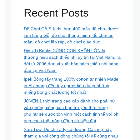
Recent Posts
Đồ Chơi Gỗ S-Kids, hơn 400 mẫu đồ chơi được
làm bằng Gỗ, đồ chơi thông minh, đồ chơi an
toàn, đồ chơi lắp ráp, đồ chơi giáo dục
Đinh Tị Books CÙNG CON KHÔN LỚN là
thương hiệu sách thiếu nhi uy tín tại Việt Nam, ra
đời từ 2006 đơn vị xuất bản sách thiếu nhi hàng
đầu tại Việt Nam
Ipek Bông tẩy trang 100% cotton tự nhiên Made
in EU mang đến tay người tiêu dùng những
miếng bông chất lượng tốt nhất
JOVEN 1 thời trang cao cấp dành cho phái nữ
văn phòng cùng các bạn trẻ yêu thời trang
phụ nữ sẽ được tôn vinh một cách tinh tế với ph
ong cách thật năng động và hiện đại
Sữa Tươi Dutch Lady có đường Các mẹ hãy
tham gia với cộng đồng chúng tôi để cùng nhau