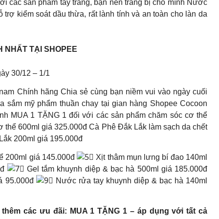
ới các sản phẩm tẩy trang, bạn nên trang bị cho mình Nước
 trợ kiểm soát dầu thừa, rất lành tính và an toàn cho làn da
H NHẤT TẠI SHOPEE
ày 30/12 – 1/1
tnam Chính hãng Chia sẻ cùng bạn niềm vui vào ngày cuối
 mua sắm mỹ phẩm thuần chay tại gian hàng Shopee Cocoon
ình MUA 1 TẶNG 1 đối với các sản phẩm chăm sóc cơ thể
 cơ thể 600ml giá 325.000đ Cà Phê Đắk Lắk làm sạch da chết
Lắk 200ml giá 195.000đ
hể 200ml giá 145.000đ
Xịt thâm mụn lưng bí đao 140ml
0đ
Gel tắm khuynh diệp & bạc hà 500ml giá 185.000đ
iá 95.000đ
Nước rửa tay khuynh diệp & bạc hà 140ml
thêm các ưu đãi: MUA 1 TẶNG 1 – áp dụng với tất cả