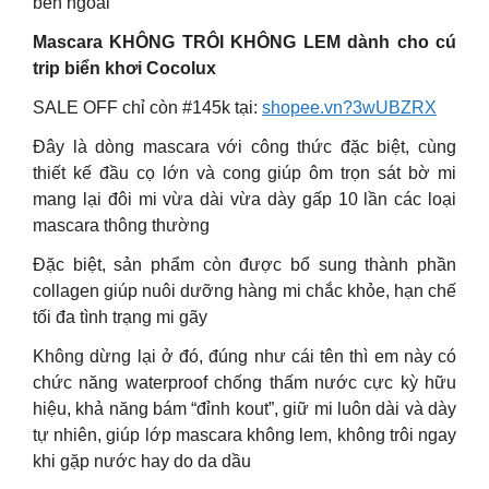
bên ngoài
Mascara KHÔNG TRÔI KHÔNG LEM dành cho cú
trip biển khơi Cocolux
SALE OFF chỉ còn #145k tại:
shopee.vn?3wUBZRX
Đây là dòng mascara với công thức đặc biệt, cùng
thiết kế đầu cọ lớn và cong giúp ôm trọn sát bờ mi
mang lại đôi mi vừa dài vừa dày gấp 10 lần các loại
mascara thông thường
Đặc biệt, sản phẩm còn được bổ sung thành phần
collagen giúp nuôi dưỡng hàng mi chắc khỏe, hạn chế
tối đa tình trạng mi gãy
Không dừng lại ở đó, đúng như cái tên thì em này có
chức năng waterproof chống thấm nước cực kỳ hữu
hiệu, khả năng bám “đỉnh kout”, giữ mi luôn dài và dày
tự nhiên, giúp lớp mascara không lem, không trôi ngay
khi gặp nước hay do da dầu