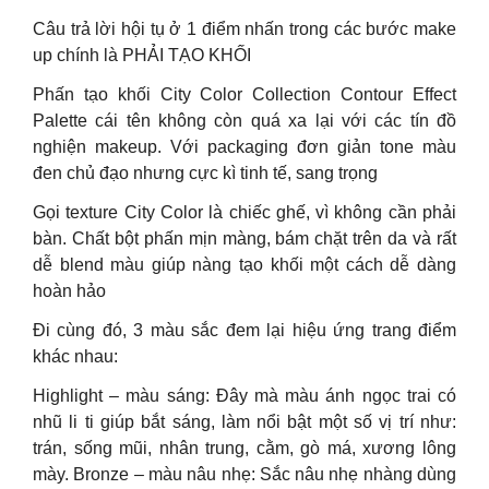
Câu trả lời hội tụ ở 1 điểm nhấn trong các bước make
up chính là PHẢI TẠO KHỐI
Phấn tạo khối City Color Collection Contour Effect
Palette cái tên không còn quá xa lại với các tín đồ
nghiện makeup. Với packaging đơn giản tone màu
đen chủ đạo nhưng cực kì tinh tế, sang trọng
Gọi texture City Color là chiếc ghế, vì không cần phải
bàn. Chất bột phấn mịn màng, bám chặt trên da và rất
dễ blend màu giúp nàng tạo khối một cách dễ dàng
hoàn hảo
Đi cùng đó, 3 màu sắc đem lại hiệu ứng trang điểm
khác nhau:
Highlight – màu sáng: Đây mà màu ánh ngọc trai có
nhũ li ti giúp bắt sáng, làm nổi bật một số vị trí như:
trán, sống mũi, nhân trung, cằm, gò má, xương lông
mày. Bronze – màu nâu nhẹ: Sắc nâu nhẹ nhàng dùng