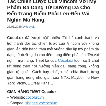
Tác Chiến Lược Của Vincom Với Mỹ
Phẩm Đa Dạng Từ Dưỡng Da Cho
Đến Trang Điểm Phải Lên Đến Vài
Nghìn Mã Hàng.
23/01/2025
by
tpbvsk
CocoLux
đã “vượt mặt” nhiều đối thủ cạnh tranh và
trở thành đối tác chiến lược của Vincom với không
gian lên đến hàng trăm mét vuông đầy ắp mỹ phẩm đa
dạng từ dưỡng da cho đến trang điểm phải lên đến vài
nghìn mã hàng. Thiết kế của
CocoLux
luôn có 1 chất
rất riêng theo hơi hướng hiện đại, sang trọng, không
gian rộng rãi. Cách bày trí đẹp mắt chia thành từng
gian hàng riêng như gian của NYX, Maybelline New
York, Vichy, L’Oreal Paris…
GIAN HÀNG TMĐT Cocolux :
– Website:
cocolux.vn
– Shopee:
shopee.vn/cocolux