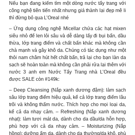
Nếu bạn đang kiếm tìm một dòng nước tẩy trang với
công nghệ tiên tiến nhất nhưng giá thành lại đẹp mê li
thì đừng bỏ qua L’Oreal nhé
– Ứng dụng công nghệ Micellar chứa các hạt mixen
siêu nhỏ để len lỏi sâu và dễ dàng lấy đi bụi bẩn, dầu
thừa, lớp trang điểm và chất bẩn khác mà không cần
chà mạnh và gây khô da. Chúng có tác dụng như một
thỏi nam châm hút hết chất bẩn, trả lại cho bạn làn da
sạch sẽ hoàn toàn mà không cần phải rửa lại thêm với
nước 3 anh em Nước Tẩy Trang nhà L’Oreal đều
được SALE còn #149k:
– Deep Cleansing (Nắp xanh dương đậm): làm sạch
sâu lớp trang điểm hiệu quả, kể cả lớp trang điểm lâu
trôi và không thấm nước. Thích hợp cho mọi loại da,
kể cả da nhạy cảm. – Refreshing (Nắp xanh dương
nhạt): làm tươi mát da, dành cho da dầu/da hỗn hợp,
phù hợp với cả da nhạy cảm. – Moisturizing (Nắp
hồng): dưỡng ẩm da, dành cho da thường/da khô, phù