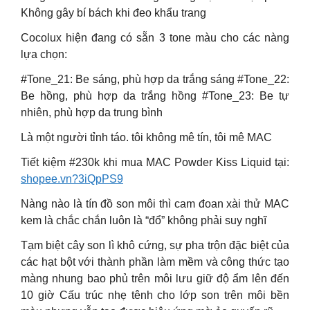
Không gây bí bách khi đeo khẩu trang
Cocolux hiện đang có sẵn 3 tone màu cho các nàng
lựa chọn:
#Tone_21: Be sáng, phù hợp da trắng sáng #Tone_22:
Be hồng, phù hợp da trắng hồng #Tone_23: Be tự
nhiên, phù hợp da trung bình
Là một người tỉnh táo. tôi không mê tín, tôi mê MAC
Tiết kiệm #230k khi mua MAC Powder Kiss Liquid tại:
shopee.vn?3iQpPS9
Nàng nào là tín đồ son môi thì cam đoan xài thử MAC
kem là chắc chắn luôn là “đổ” không phải suy nghĩ
Tạm biệt cây son lì khô cứng, sự pha trộn đặc biệt của
các hạt bột với thành phần làm mềm và công thức tạo
màng nhung bao phủ trên môi lưu giữ độ ẩm lên đến
10 giờ Cấu trúc nhẹ tênh cho lớp son trên môi bền