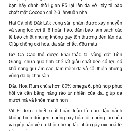
bạn hãy dành thời gian F5 lại làn da với tẩy tế bào
ch:ết mặt Cocoon chỉ 2-3 lần/tuần nha
Hạt Cà phê Đăk Lăk trong sản phẩm được xay nhuyễn
và sàng lọc với tỉ lệ hoàn hảo, đảm bảo làm sạch các
tế bào ch:ết nhưng không gây tổn thương đến làn da.
Giúp chống oxi hóa, da săn chắc, đều màu
Bơ Ca Cao thô được khai thác tại vùng đất Tiền
Giang, chưa qua tinh chế rất giàu chất béo có lợi, có
khả năng giữ ẩm cao, làm mềm da và cải thiện những
vùng da bị chai sần
Dầu Hoa Rum chứa hơn 80% omega 6, phù hợp phục
hồi và cân bằng hàng rào tự nhiên của da, giúp da
mượt mà và khỏe mạnh hơn
Vit E được chiết xuất hoàn toàn từ dầu đậu nành
không biến đổi gen, chống oxy hóa tốt, chống lão hóa
và giúp bảo vệ da khỏi những tác nhân gây oxi hoá từ