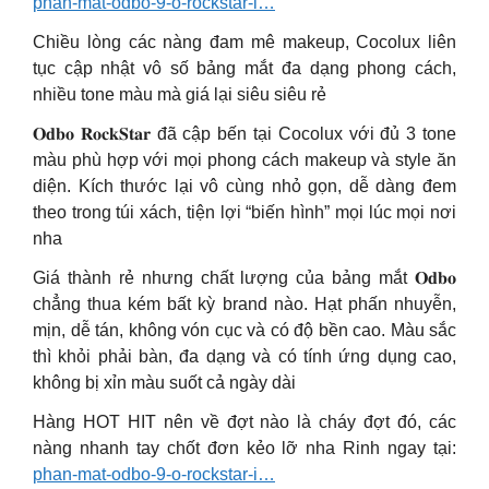
phan-mat-odbo-9-o-rockstar-i…
Chiều lòng các nàng đam mê makeup, Cocolux liên
tục cập nhật vô số bảng mắt đa dạng phong cách,
nhiều tone màu mà giá lại siêu siêu rẻ
𝐎𝐝𝐛𝐨 𝐑𝐨𝐜𝐤𝐒𝐭𝐚𝐫 đã cập bến tại Cocolux với đủ 3 tone
màu phù hợp với mọi phong cách makeup và style ăn
diện. Kích thước lại vô cùng nhỏ gọn, dễ dàng đem
theo trong túi xách, tiện lợi “biến hình” mọi lúc mọi nơi
nha
Giá thành rẻ nhưng chất lượng của bảng mắt 𝐎𝐝𝐛𝐨
chẳng thua kém bất kỳ brand nào. Hạt phấn nhuyễn,
mịn, dễ tán, không vón cục và có độ bền cao. Màu sắc
thì khỏi phải bàn, đa dạng và có tính ứng dụng cao,
không bị xỉn màu suốt cả ngày dài
Hàng HOT HIT nên về đợt nào là cháy đợt đó, các
nàng nhanh tay chốt đơn kẻo lỡ nha Rinh ngay tại:
phan-mat-odbo-9-o-rockstar-i…