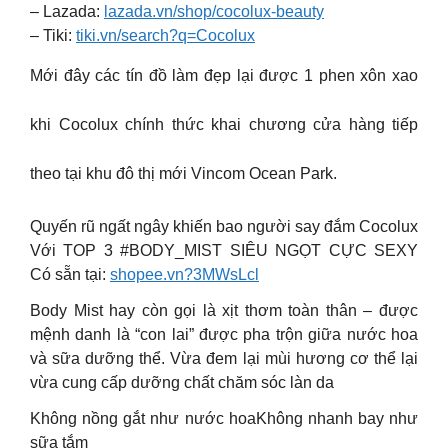
– Lazada:
lazada.vn/shop/cocolux-beauty
– Tiki:
tiki.vn/search?q=Cocolux
Mới đây các tín đồ làm đẹp lại được 1 phen xôn xao
khi Cocolux chính thức khai chương cửa hàng tiếp
theo tại khu đô thị mới Vincom Ocean Park.
Quyến rũ ngất ngây khiến bao người say đắm Cocolux
Với TOP 3 #BODY_MIST SIÊU NGỌT CỰC SEXY
Có sẵn tại:
shopee.vn?3MWsLcl
Body Mist hay còn gọi là xịt thơm toàn thân – được
mệnh danh là “con lai” được pha trộn giữa nước hoa
và sữa dưỡng thể. Vừa đem lại mùi hương cơ thể lại
vừa cung cấp dưỡng chất chăm sóc làn da
Không nồng gắt như nước hoaKhông nhanh bay như
sữa tắm