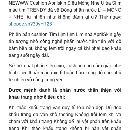
NEWWW Cushion Aprilskin Siêu Mỏng Nhẹ Ultra Slim
màu tím TRENDY đã về Dòng phấn nước LÌ – MỎNG
– NHẸ, tự nhiên như không đánh gì ư? Thử ngay:
shopee.vn?39yHT26
Phiên bản cushion Tím Lịm Lìm Lim nhà AprilSkin gây
ấn tượng nhờ công nghệ phấn nước tiên tiến với độ
bám bền bỉ, không lem trôi ngay cả khi phải đeo khẩu
trang suốt ngày dài.
Sở hữu hạt phấn siêu mịn, cushion cho cảm giác nhẹ
tênh cực thoải mái, mịn lì hoàn hảo cùng độ che phủ
tự nhiên vô cùng trong veo
Được mệnh danh là phấn nước thân thiện với
khẩu trang nhờ 6 tiêu chí:
Khi tháo khẩu trang vẫn duy trì lớp nền đẹp Dù đeo
khẩu trang da vẫn khô thoáng Không trôi lem khi va
chạm với khẩu trang Không để lại vệt phấn trên khẩu
trang Khi tháo khẩu trang không bị hằn vệt phấn