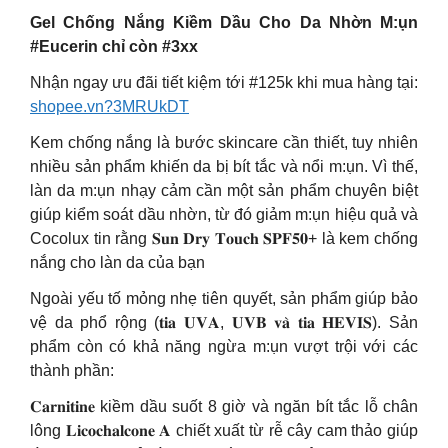
Gel Chống Nắng Kiềm Dầu Cho Da Nhờn M:ụn
#Eucerin chỉ còn #3xx
Nhận ngay ưu đãi tiết kiệm tới #125k khi mua hàng tại:
shopee.vn?3MRUkDT
Kem chống nắng là bước skincare cần thiết, tuy nhiên
nhiều sản phẩm khiến da bị bít tắc và nổi m:ụn. Vì thế,
làn da m:ụn nhạy cảm cần một sản phẩm chuyên biệt
giúp kiểm soát dầu nhờn, từ đó giảm m:ụn hiệu quả và
Cocolux tin rằng 𝐒𝐮𝐧 𝐃𝐫𝐲 𝐓𝐨𝐮𝐜𝐡 𝐒𝐏𝐅𝟓𝟎+ là kem chống
nắng cho làn da của bạn
Ngoài yếu tố mỏng nhẹ tiên quyết, sản phẩm giúp bảo
vệ da phổ rộng (𝐭𝐢𝐚 𝐔𝐕𝐀, 𝐔𝐕𝐁 𝐯𝐚̀ 𝐭𝐢𝐚 𝐇𝐄𝐕𝐈𝐒). Sản
phẩm còn có khả năng ngừa m:ụn vượt trội với các
thành phần:
𝐂𝐚𝐫𝐧𝐢𝐭𝐢𝐧𝐞 kiềm dầu suốt 8 giờ và ngăn bít tắc lỗ chân
lông 𝐋𝐢𝐜𝐨𝐜𝐡𝐚𝐥𝐜𝐨𝐧𝐞 𝐀 chiết xuất từ rễ cây cam thảo giúp