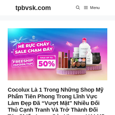
Skip
tpbvsk.com
to
Menu
content
Cocolux Là 1 Trong Những Shop Mỹ
Phẩm Tiên Phong Trong Lĩnh Vực
Làm Đẹp Đã “vượt Mặt” Nhiều Đối
Thủ Cạnh Tranh Và Trở Thành Đối