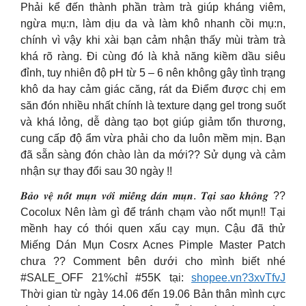
Phải kể đến thành phần tràm trà giúp kháng viêm,
ngừa mụ:n, làm dịu da và làm khô nhanh cồi mụ:n,
chính vì vậy khi xài bạn cảm nhận thấy mùi tràm trà
khá rõ ràng. Đi cùng đó là khả năng kiềm dầu siêu
đỉnh, tuy nhiên độ pH từ 5 – 6 nên không gây tình trạng
khô da hay cảm giác căng, rát da Điểm được chị em
săn đón nhiều nhất chính là texture dạng gel trong suốt
và khá lỏng, dễ dàng tạo bọt giúp giảm tổn thương,
cung cấp độ ẩm vừa phải cho da luôn mềm mịn. Bạn
đã sẵn sàng đón chào làn da mới?? Sử dụng và cảm
nhận sự thay đổi sau 30 ngày !!
𝑩𝒂̉𝒐 𝒗𝒆̣̂ 𝒏𝒐̂́𝒕 𝒎𝒖̣𝒏 𝒗𝒐̛́𝒊 𝒎𝒊𝒆̂́𝒏𝒈 𝒅𝒂́𝒏 𝒎𝒖̣𝒏. 𝑻𝒂̣𝒊 𝒔𝒂𝒐 𝒌𝒉𝒐̂𝒏𝒈 ??
Cocolux Nên làm gì để tránh chạm vào nốt mụn!! Tại
mềnh hay có thói quen xấu cạy mụn. Cậu đã thử
Miếng Dán Mụn Cosrx Acnes Pimple Master Patch
chưa ?? Comment bên dưới cho mình biết nhé
#SALE_OFF 21%chỉ #55K tại:
shopee.vn?3xvTfvJ
Thời gian từ ngày 14.06 đến 19.06 Bản thân mình cực