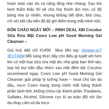
hoàn toàn vào da và nâng tông nhẹ nhàng. Sau khi
kem thẩm thấu thì sẽ cho lớp finish ẩm mịn, có độ
bóng nhẹ tự nhiên, nhưng không bết dính, khó chịu,
chỉ với kết cấu trên đã đủ ghi điểm trong mắt mình rùiii.
ĐÓN CHÀO NGÀY MỚI – RINH DEAL XỊN Cocolux
Sữa Rửa Mặt Cosrx Low pH Good Morning Gel
Cleanser –
Giá huỷ diệt chỉ #145K ️ Mua liền tay:
shopee.vn?
3EnTA6M
Mỗi sáng thức dậy còn điều gì tuyệt vời hơn
khi có một loại sữa rửa mặt dịu nhẹ giúp bạn tỉnh táo,
loại bỏ bụi bẩn dầu nhờn sau một đêm dài Cocolux
recommend ngay: Cosrx Low pH Good Morning Gel
Cleanser giải pháp lý tưởng have – must cho làn da
dầu, mu:n Cosrx mang trong mình một bảng thành
phần lành tính, không chứa các thành phần: Parabens,
Sulfates, Alcohol, Silicone cực kì an toàn đối với làn
da nhạy cảm và da mụ:n