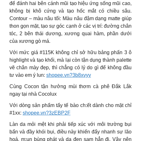
để đánh hai bên cánh mũi tạo hiệu ứng sống mũi cao,
không bị khô cứng và tạo hốc mắt có chiều sâu.
Contour – màu nâu tối: Màu nâu đậm dạng matte giúp
thon gọn mặt, tạo sự góc cạnh ở các vị trí: đường chân
tóc, 2 bên thái dương, xương quai hàm, phần dưới
của xương gò má.
Với mức giá #115K không chỉ sở hữu bảng phấn 3 ô
highlight và tạo khối, mà lại còn tận dụng thành palette
vẽ chân mày đẹp, thì chẳng có lý do gì để không đầu
tư vào em ý lun:
shopee.vn?3b8xvyv
Cùng Cocon tận hưởng mùi thơm cà phê Đắk Lắk
ngay tại nhà Cocolux
Với dòng sản phẩm tẩy tế bào ch:ết dành cho mặt chỉ
#1xx:
shopee.vn?3zEBP2F
Làn da mỏi mệt khi phải tiếp xúc với môi trường bụi
bẩn và đầy khói bụi, điều này khiến đẩy nhanh sự lão
hoá, m:ụn bùng phát và da đen sạm hẳn đi. Vậy nên