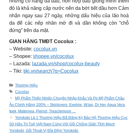
những cô nàng da dầu, hỗn hợp dầu giống mình thêm
đó là khả năng cấp nước nên da bớt tiết dầu hơn Cảm
nhận ngay sau 27 ngày, những dấu hiệu của lão hoá
da để các nếp nhăn mờ đi và dần không còn “chỗ
đứng” trên da mặt.
GIAN HÀNG TMĐT Cocolux :
– Website:
cocolux.vn
– Shopee:
shopee.vn/cocolux
– Lazada:
lazada.vn/shop/cocolux-beauty
– Tiki:
tiki.vn/search?q=Cocolux
Categories
Thương Hiệu
Tags
Cocolux
Mỹ Phẩm Thiên Nhiên Chuyên Nhập Khẩu Và Pp Mỹ Phẩm Châu
Âu Chính Hãng 100% – Skinlovers, Eveline, W.lap, Dr Her, Aqua Vera,
Ipek, Maternea, Pierrot, Treaclemoon …
Yorokobi Là 1 Thương Hiệu Đã Đăng Ký Bảo Hộ Thương Hiệu Cục
Sở Hữu Trí Tuệ Việt Nam Cùng Với Gối Chống Giãn Tĩnh Mạch
Yorokobi, Gối Thoát Vị Đĩa Đệm Yorokobi.