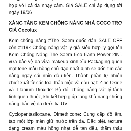
hợp với cả da nhạy cảm. Giá SALE chỉ áp dụng tới
ngày 19/06
XĂNG TĂNG KEM CHỐNG NẮNG NHÀ COCO TRỢ
GIÁ Cocolux
Kem chống nắng #The_Saem quốc dân SALE OFF
còn #119k Chống nắng vật lý giá siêu hợp lý gọi tên
Kem Chống Nắng The Saem Eco Earth Power 2IN1
vừa bảo vệ da vừa makeup xinh xỉu Packaging quen
mặt tone màu hồng chủ đạo nhất định sẽ đốn tim các
nàng ngay cái nhìn đầu tiên. Thành phần tự nhiên
chiết xuất từ các loại thảo mộc và dầu hạt: Zinc Oxide
và Titanium Dioxide: Bộ đôi chống nắng vật lý lành
tính quen thuộc, khi kết hợp giúp tăng khả năng chống
nắng, bảo vệ da dưới tia UV.
Cyclopentasiloxane, Dimethicone: Cung cấp độ ẩm,
tạo một lớp màn giữ nước trên da. Đặc biệt, texture
dạng cream màu hồng nhạt dễ tán đều, thẩm thấu