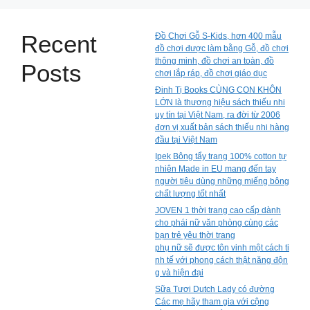
Recent
Đồ Chơi Gỗ S-Kids, hơn 400 mẫu
đồ chơi được làm bằng Gỗ, đồ chơi
thông minh, đồ chơi an toàn, đồ
Posts
chơi lắp ráp, đồ chơi giáo dục
Đinh Tị Books CÙNG CON KHÔN
LỚN là thương hiệu sách thiếu nhi
uy tín tại Việt Nam, ra đời từ 2006
đơn vị xuất bản sách thiếu nhi hàng
đầu tại Việt Nam
Ipek Bông tẩy trang 100% cotton tự
nhiên Made in EU mang đến tay
người tiêu dùng những miếng bông
chất lượng tốt nhất
JOVEN 1 thời trang cao cấp dành
cho phái nữ văn phòng cùng các
bạn trẻ yêu thời trang
phụ nữ sẽ được tôn vinh một cách ti
nh tế với phong cách thật năng độn
g và hiện đại
Sữa Tươi Dutch Lady có đường
Các mẹ hãy tham gia với cộng