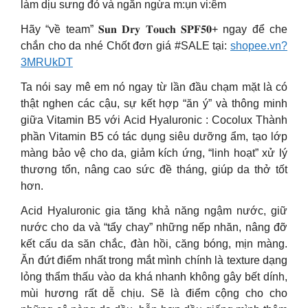
làm dịu sưng đỏ và ngăn ngừa m:ụn vi:êm
Hãy “về team” 𝐒𝐮𝐧 𝐃𝐫𝐲 𝐓𝐨𝐮𝐜𝐡 𝐒𝐏𝐅𝟓𝟎+ ngay để che
chắn cho da nhé Chốt đơn giá #SALE tại:
shopee.vn?
3MRUkDT
Ta nói say mê em nó ngay từ lần đầu chạm mặt là có
thật nghen các cậu, sự kết hợp “ăn ý” và thông minh
giữa Vitamin B5 với Acid Hyaluronic : Cocolux Thành
phần Vitamin B5 có tác dụng siêu dưỡng ẩm, tạo lớp
màng bảo vệ cho da, giảm kích ứng, “linh hoạt” xử lý
thương tổn, nâng cao sức đề tháng, giúp da thở tốt
hơn.
Acid Hyaluronic gia tăng khả năng ngậm nước, giữ
nước cho da và “tẩy chay” những nếp nhăn, nâng đỡ
kết cấu da săn chắc, đàn hồi, căng bóng, mịn màng.
Ăn đứt điểm nhất trong mắt mình chính là texture dạng
lỏng thẩm thấu vào da khá nhanh không gây bết dính,
mùi hương rất dễ chịu. Sẽ là điểm cộng cho cho