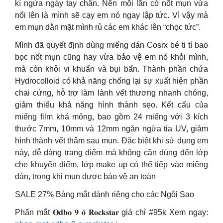
kì ngứa ngáy tay chân. Nên mỗi lần có nốt mụn vừa
nổi lên là mình sẽ cạy em nó ngay lập tức. Vì vậy mà
em mụn dằn mặt mình rủ các em khác lên “chọc tức”.
Mình đã quyết định dùng miếng dán Cosrx bé ti tí bao
bọc nốt mụn cũng hay vừa bảo vệ em nó khỏi mình,
mà còn khỏi vi khuẩn và bụi bẩn. Thành phần chứa
Hydrocolloid có khả năng chống lại sự xuất hiện phần
chai cứng, hỗ trợ làm lành vết thương nhanh chóng,
giảm thiểu khả năng hình thành sẹo. Kết cấu của
miếng film khá mỏng, bao gồm 24 miếng với 3 kích
thước 7mm, 10mm và 12mm ngăn ngừa tia UV, giảm
hình thành vết thâm sau mụn. Đặc biệt khi sử dụng em
này, dễ dàng trang điểm mà không cần dùng đến lớp
che khuyến điểm, lớp make up có thể tiếp vào miếng
dán, trong khi mụn được bảo vệ an toàn
SALE 27% Bảng mắt dành riêng cho các Ngôi Sao
Phấn mắt 𝐎𝐝𝐛𝐨 𝟗 𝐨̂ 𝐑𝐨𝐜𝐤𝐬𝐭𝐚𝐫 giá chỉ #95k Xem ngay: