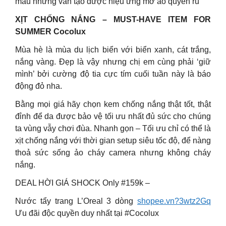
màu nhưng vẫn tạo được hiệu ứng mờ ảo quyến rũ
XỊT CHỐNG NẮNG – MUST-HAVE ITEM FOR
SUMMER Cocolux
Mùa hè là mùa du lịch biển với biển xanh, cát trắng,
nắng vàng. Đẹp là vậy nhưng chị em cùng phải ‘giữ
mình’ bởi cường độ tia cực tím cuối tuần này là báo
động đỏ nha.
Bằng mọi giá hãy chọn kem chống nắng thật tốt, thật
đỉnh để da được bảo vệ tối ưu nhất đủ sức cho chúng
ta vùng vẫy chơi đùa. Nhanh gọn – Tối ưu chỉ có thể là
xịt chống nắng với thời gian setup siêu tốc độ, để nàng
thoả sức sống ảo cháy camera nhưng không cháy
nắng.
DEAL HỜI GIÁ SHOCK Only #159k –
Nước tẩy trang L’Oreal 3 dòng
shopee.vn?3wtz2Gq
Ưu đãi độc quyền duy nhất tại #Cocolux