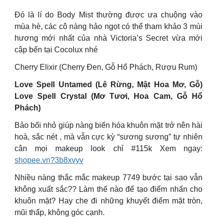
Đó là lí do Body Mist thường được ưa chuộng vào
mùa hè, các cô nàng hảo ngọt có thể tham khảo 3 mùi
hương mới nhất của nhà Victoria’s Secret vừa mới
cập bến tại Cocolux nhé
Cherry Elixir (Cherry Đen, Gỗ Hổ Phách, Rượu Rum)
Love Spell Untamed (Lê Rừng, Mật Hoa Mơ, Gỗ)
Love Spell Crystal (Mơ Tươi, Hoa Cam, Gỗ Hổ
Phách)
Bảo bối nhỏ giúp nàng biến hóa khuôn mặt trở nên hài
hoà, sắc nét , mà vẫn cực kỳ “sương sương” tự nhiên
cân mọi makeup look chỉ #115k Xem ngay:
shopee.vn?3b8xvyv
Nhiều nàng thắc mắc makeup 7749 bước tại sao vẫn
không xuất sắc?? Làm thế nào để tạo điểm nhấn cho
khuôn mặt? Hay che đi những khuyết điểm mặt tròn,
mũi thấp, không góc cạnh.