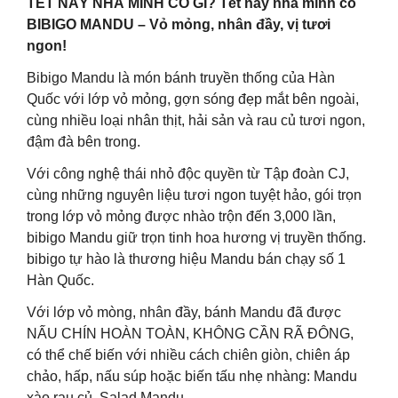
TẾT NÀY NHÀ MÌNH CÓ GÌ? Tết này nhà mình có
BIBIGO MANDU – Vỏ mỏng, nhân đầy, vị tươi
ngon!
Bibigo Mandu là món bánh truyền thống của Hàn
Quốc với lớp vỏ mỏng, gợn sóng đẹp mắt bên ngoài,
cùng nhiều loại nhân thịt, hải sản và rau củ tươi ngon,
đậm đà bên trong.
Với công nghệ thái nhỏ độc quyền từ Tập đoàn CJ,
cùng những nguyên liệu tươi ngon tuyệt hảo, gói trọn
trong lớp vỏ mỏng được nhào trộn đến 3,000 lần,
bibigo Mandu giữ trọn tinh hoa hương vị truyền thống.
bibigo tự hào là thương hiệu Mandu bán chạy số 1
Hàn Quốc.
Với lớp vỏ mòng, nhân đầy, bánh Mandu đã được
NẤU CHÍN HOÀN TOÀN, KHÔNG CẦN RÃ ĐÔNG,
có thể chế biến với nhiều cách chiên giòn, chiên áp
chảo, hấp, nấu súp hoặc biến tấu nhẹ nhàng: Mandu
xào rau củ, Salad Mandu