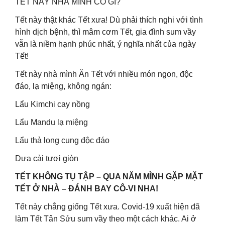
TẾT NÀY NHÀ MÌNH CÓ GÌ?
Tết này thật khác Tết xưa! Dù phải thích nghi với tình
hình dịch bệnh, thì mâm cơm Tết, gia đình sum vầy
vẫn là niềm hạnh phúc nhất, ý nghĩa nhất của ngày
Tết!
Tết này nhà mình Ăn Tết với nhiều món ngon, độc
đáo, lạ miệng, không ngán:
Lẩu Kimchi cay nồng
Lẩu Mandu lạ miệng
Lẩu thả long cung độc đáo
Dưa cải tươi giòn
TẾT KHÔNG TỤ TẬP – QUA NĂM MÌNH GẶP MẶT
TẾT Ở NHÀ – ĐÁNH BAY CÔ-VI NHA!
Tết này chẳng giống Tết xưa. Covid-19 xuất hiện đã
làm Tết Tân Sửu sum vầy theo một cách khác. Ai ở