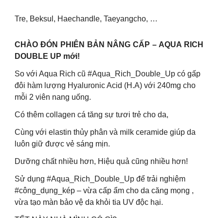
Tre, Beksul, Haechandle, Taeyangcho, …
CHÀO ĐÓN PHIÊN BẢN NÂNG CẤP – AQUA RICH
DOUBLE UP mới!
So với Aqua Rich cũ #Aqua_Rich_Double_Up có gấp
đôi hàm lượng Hyaluronic Acid (H.A) với 240mg cho
mỗi 2 viên nang uống.
Có thêm collagen cá tăng sự tươi trẻ cho da,
Cùng với elastin thủy phân và milk ceramide giúp da
luôn giữ được vẻ sáng mịn.
Dưỡng chất nhiều hơn, Hiệu quả cũng nhiều hơn!
Sử dụng #Aqua_Rich_Double_Up để trải nghiệm
#công_dụng_kép – vừa cấp ẩm cho da căng mọng ,
vừa tạo màn bảo vệ da khỏi tia UV độc hại.