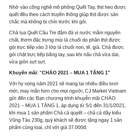
Nhờ vào công nghệ mô phỏng Quết Tay, thịt heo được
quết đều theo cách truyền thống giúp thịt được săn
chắc mà không bị chín trước khi gói.
Chả lụa Quết Cầu Tre đậm đà vị nước mắm nguyên
chất, thơm đặc trưng mùi lá chuối do phần thịt được
gói trực tiếp vào 3 lớp lá chuối non, tẻ, già. Chả được
gói chặt trực tiếp bằng tay, sau khi nấu chả vừa dai,
vừa giòn sựt sựt.
Khuyến mãi: “CHÀO 2021 – MUA 1 TẶNG 1″
Với hy vọng năm 2021 sẽ mang lại nhiều điều tươi
mới, may mắn hơn cho mọi người, CJ Market Vietnam
gửi đến các Bạn chương trình khuyễn mãi CHÀO
2021 – MUA 1 TẶNG 1, áp dụng từ 5/1 đến 31/1/2021,
khi mua 1 sản phẩm Chả cá quyết – chả cá dây kiểu
Vũng Tàu 230g, quý khách sẽ được tặng ngay 1 sản
phẩm cùng loại, chỉ với giá 37.000đ.