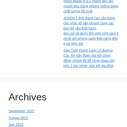
nhiên Made in EU mang đến tay
người tiêu dùng những miếng bông
chất lượng tốt nhất
JOVEN 1 thời trang cao cấp dành
cho phái nữ văn phòng cùng các
bạn trẻ yêu thời trang
phụ nữ sẽ được tôn vinh một cách ti
nh tế với phong cách thật năng độn
g và hiện đại
Sữa Tươi Dutch Lady có đường
Các mẹ hãy tham gia với cộng
đồng chúng tôi để cùng nhau xây
nền 1 sức khỏe, gắn kết gia đình
Archives
September 2025
August 2025
July 2025