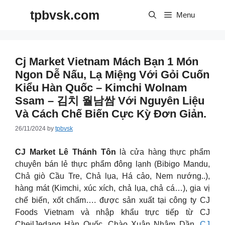
Skip
tpbvsk.com
to
Menu
content
Cj Market Vietnam Mách Bạn 1 Món
Ngon Dễ Nấu, Lạ Miệng Với Gỏi Cuốn
Kiểu Hàn Quốc – Kimchi Wolnam
Ssam – 김치 월남쌈 Với Nguyên Liệu
Và Cách Chế Biến Cực Kỳ Đơn Giản.
26/11/2024
by
tpbvsk
CJ Market Lê Thánh Tôn
là cửa hàng thực phẩm
chuyên bán lẻ thực phẩm đông lạnh (Bibigo Mandu,
Chả giò Cầu Tre, Chả lụa, Há cảo, Nem nướng..),
hàng mát (Kimchi, xúc xích, chả lụa, chả cá…), gia vị
chế biến, xốt chấm…. được sản xuất tại công ty CJ
Foods Vietnam và nhập khẩu trực tiếp từ CJ
CheilJedang Hàn Quốc. Chào Xuân Nhâm Dần,
CJ