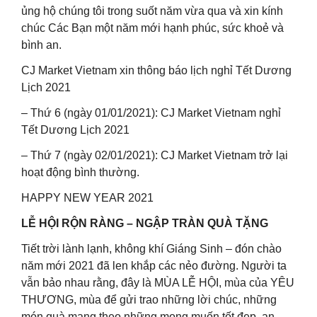
ủng hộ chúng tôi trong suốt năm vừa qua và xin kính
chúc Các Bạn một năm mới hạnh phúc, sức khoẻ và
bình an.
CJ Market Vietnam xin thông báo lịch nghỉ Tết Dương
Lịch 2021
– Thứ 6 (ngày 01/01/2021): CJ Market Vietnam nghỉ
Tết Dương Lịch 2021
– Thứ 7 (ngày 02/01/2021): CJ Market Vietnam trở lại
hoạt động bình thường.
HAPPY NEW YEAR 2021
LỄ HỘI RỘN RÀNG – NGẬP TRÀN QUÀ TẶNG
Tiết trời lành lạnh, không khí Giáng Sinh – đón chào
năm mới 2021 đã len khắp các nẻo đường. Người ta
vẫn bảo nhau rằng, đây là MÙA LỄ HỘI, mùa của YÊU
THƯƠNG, mùa để gửi trao những lời chúc, những
món quà mang theo những mong muốn tốt đẹp, an