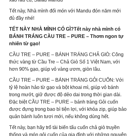
Tết này, Nhà mình đổi món với Mandu đón năm mới
đủ đầy nhé!
TẾT NÀY NHÀ MÌNH CÓ GÌ?Tết này nhà mình có
BÁNH TRÁNG CẦU TRE – PURE – Thơm ngon tự
nhiên từ gạo!
CẦU TRE – PURE – BÁNH TRÁNG CHẢ GIÒ: Công
thức vàng từ Cầu Tre – Chả Giò Số 1 Việt Nam, với
hơn 90% gạo, giúp vỏ vàng ươm, giòn lâu.
CẦU TRE – PURE – BÁNH TRÁNG GỎI CUỐN: Với
tỷ lệ hoàn hảo từ gạo và bột khoai mì, giúp vỏ bánh
trong mướt, giữ được độ dẻo dai trong thời gian dài.
Đặc biệt CẦU TRE – PURE – bánh tráng Gỏi cuốn
được đựng trong bao bì tiện lợi, với khóa zip, giúp bảo
quản bánh luôn tươi mới, nếu không dùng hết.
Tết này, bạn hãy trổ tài biến tấu cuốn chả giò truyền
thống và món gỏi cuốn của gia đình với những nguyên