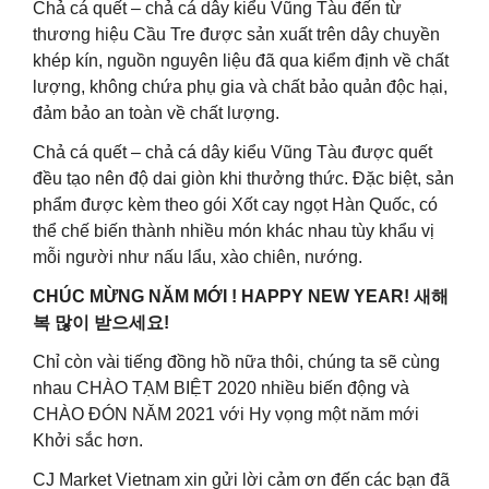
Chả cá quết – chả cá dây kiểu Vũng Tàu đến từ
thương hiệu Cầu Tre được sản xuất trên dây chuyền
khép kín, nguồn nguyên liệu đã qua kiểm định về chất
lượng, không chứa phụ gia và chất bảo quản độc hại,
đảm bảo an toàn về chất lượng.
Chả cá quết – chả cá dây kiểu Vũng Tàu được quết
đều tạo nên độ dai giòn khi thưởng thức. Đặc biệt, sản
phẩm được kèm theo gói Xốt cay ngọt Hàn Quốc, có
thể chế biến thành nhiều món khác nhau tùy khẩu vị
mỗi người như nấu lẩu, xào chiên, nướng.
CHÚC MỪNG NĂM MỚI ! HAPPY NEW YEAR! 새해
복 많이 받으세요!
Chỉ còn vài tiếng đồng hồ nữa thôi, chúng ta sẽ cùng
nhau CHÀO TẠM BIỆT 2020 nhiều biến động và
CHÀO ĐÓN NĂM 2021 với Hy vọng một năm mới
Khởi sắc hơn.
CJ Market Vietnam xin gửi lời cảm ơn đến các bạn đã