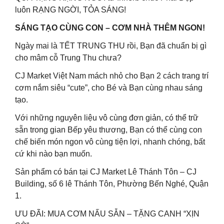
luôn RẠNG NGỜI, TỎA SÁNG!
SÁNG TẠO CÙNG CON – CƠM NHÀ THÊM NGON!
Ngày mai là TẾT TRUNG THU rồi, Bạn đã chuẩn bị gì
cho mâm cỗ Trung Thu chưa?
CJ Market Việt Nam mách nhỏ cho Bạn 2 cách trang trí
cơm nắm siêu “cute”, cho Bé và Bạn cùng nhau sáng
tạo.
Với những nguyên liệu vô cùng đơn giản, có thể trữ
sẵn trong gian Bếp yêu thương, Bạn có thể cùng con
chế biến món ngon vô cùng tiện lợi, nhanh chóng, bất
cứ khi nào bạn muốn.
Sản phẩm có bán tại CJ Market Lê Thánh Tôn – CJ
Building, số 6 lê Thánh Tôn, Phường Bến Nghé, Quận
1.
ƯU ĐÃI: MUA CƠM NẤU SẴN – TẶNG CANH “XỊN