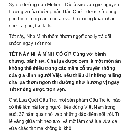
Syrup đường nâu Metier – Dù là siro vẫn giữ nguyên
hương vị của đường nâu Hàn Quốc, được sử dụng
phổ biến trong các món ăn và thức uống khác nhau
như cà phê, trà, latte,..
Tết này, Nhà Mình thêm “thơm ngọt” cho ly trà đãi
khách ngày Tết nhé!
TẾT NÀY NHÀ MÌNH CÓ GÌ? Cùng với bánh
chưng, bánh tét, Chả lụa được xem là một món ăn
không thể thiếu trong các mâm cỗ truyền thống
của gia đình người Việt, nếu thiếu đi những miếng
chả lụa thơm ngon thì dường như hương vị ngày
Tết không được trọn vẹn.
Chả Lụa Quết Cầu Tre, một sản phẩm Cầu Tre tự hào
có thể làm hài lòng người tiêu dùng Việt Nam trong
suốt 37 năm qua nhờ vào những đặc điểm nổi trội. Tỉ
lệ vàng giữa thịt heo tươi và mỡ làm chả lụa vừa dai,
vừa chắc thịt mà không bị khô.