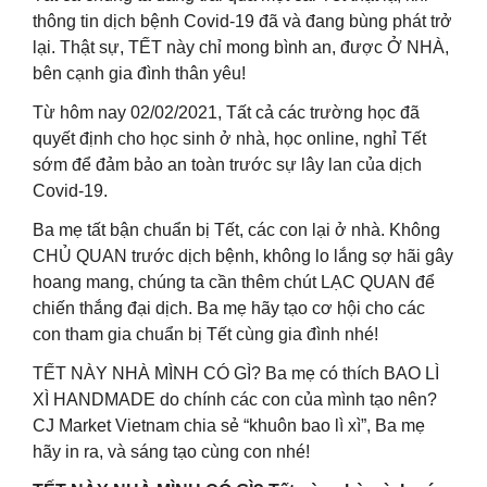
thông tin dịch bệnh Covid-19 đã và đang bùng phát trở
lại. Thật sự, TẾT này chỉ mong bình an, được Ở NHÀ,
bên cạnh gia đình thân yêu!
Từ hôm nay 02/02/2021, Tất cả các trường học đã
quyết định cho học sinh ở nhà, học online, nghỉ Tết
sớm để đảm bảo an toàn trước sự lây lan của dịch
Covid-19.
Ba mẹ tất bận chuẩn bị Tết, các con lại ở nhà. Không
CHỦ QUAN trước dịch bệnh, không lo lắng sợ hãi gây
hoang mang, chúng ta cần thêm chút LẠC QUAN để
chiến thắng đại dịch. Ba mẹ hãy tạo cơ hội cho các
con tham gia chuẩn bị Tết cùng gia đình nhé!
TẾT NÀY NHÀ MÌNH CÓ GÌ? Ba mẹ có thích BAO LÌ
XÌ HANDMADE do chính các con của mình tạo nên?
CJ Market Vietnam chia sẻ “khuôn bao lì xì”, Ba mẹ
hãy in ra, và sáng tạo cùng con nhé!