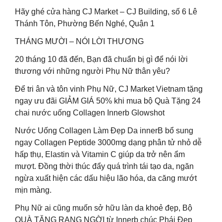
Hãy ghé cửa hàng CJ Market – CJ Building, số 6 Lê
Thánh Tôn, Phường Bến Nghé, Quận 1
THÁNG MƯỜI – NÓI LỜI THƯƠNG
20 tháng 10 đã đến, Bạn đã chuẩn bị gì để nói lời
thương với những người Phụ Nữ thân yêu?
Để tri ân và tôn vinh Phụ Nữ, CJ Market Vietnam tặng
ngay ưu đãi GIẢM GIÁ 50% khi mua bộ Quà Tặng 24
chai nước uống Collagen Innerb Glowshot
Nước Uống Collagen Làm Đẹp Da innerB bổ sung
ngay Collagen Peptide 3000mg dạng phân tử nhỏ dễ
hấp thụ, Elastin và Vitamin C giúp da trở nên ẩm
mượt. Đồng thời thúc đẩy quá trình tái tạo da, ngăn
ngừa xuất hiện các dấu hiệu lão hóa, da căng mướt
mịn màng.
Phụ Nữ ai cũng muốn sở hữu làn da khoẻ đẹp, Bộ
QUÀ TẶNG RẠNG NGỜI từ Innerb chúc Phái Đẹp