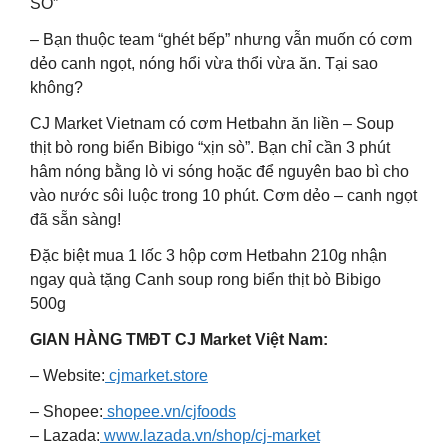
SÒ”
– Bạn thuộc team “ghét bếp” nhưng vẫn muốn có cơm
dẻo canh ngọt, nóng hổi vừa thổi vừa ăn. Tại sao
không?
CJ Market Vietnam có cơm Hetbahn ăn liền – Soup
thịt bò rong biển Bibigo “xịn sò”. Bạn chỉ cần 3 phút
hâm nóng bằng lò vi sóng hoặc để nguyên bao bì cho
vào nước sôi luộc trong 10 phút. Cơm dẻo – canh ngọt
đã sẵn sàng!
Đặc biệt mua 1 lốc 3 hộp cơm Hetbahn 210g nhận
ngay quà tặng Canh soup rong biển thịt bò Bibigo
500g
GIAN HÀNG TMĐT CJ Market Việt Nam:
– Website:
cjmarket.store
– Shopee:
shopee.vn/cjfoods
– Lazada:
www.lazada.vn/shop/cj-market