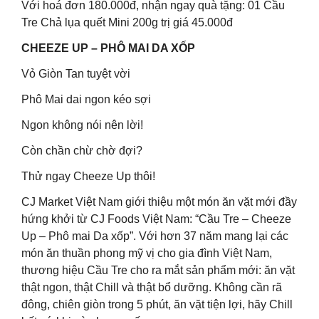
Với hoá đơn 180.000đ, nhận ngay quà tặng: 01 Cầu
Tre Chả lụa quết Mini 200g trị giá 45.000đ
CHEEZE UP – PHÔ MAI DA XỐP
Vỏ Giòn Tan tuyệt vời
Phô Mai dai ngon kéo sợi
Ngon không nói nên lời!
Còn chần chừ chờ đợi?
Thử ngay Cheeze Up thôi!
CJ Market Việt Nam giới thiệu một món ăn vặt mới đầy
hứng khởi từ CJ Foods Việt Nam: “Cầu Tre – Cheeze
Up – Phô mai Da xốp”. Với hơn 37 năm mang lại các
món ăn thuần phong mỹ vị cho gia đình Việt Nam,
thương hiệu Cầu Tre cho ra mắt sản phẩm mới: ăn vặt
thật ngon, thật Chill và thật bổ dưỡng. Không cần rã
đông, chiên giòn trong 5 phút, ăn vặt tiện lợi, hãy Chill