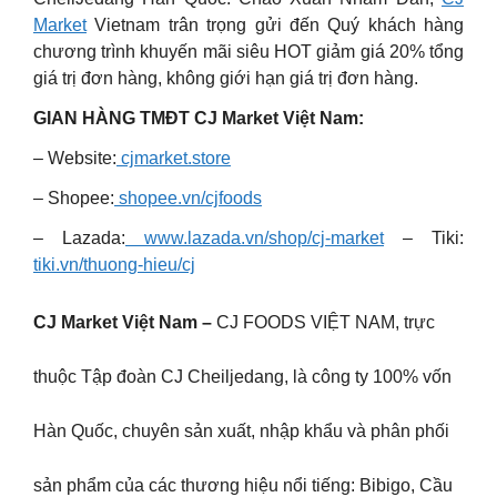
Market
Vietnam trân trọng gửi đến Quý khách hàng
chương trình khuyến mãi siêu HOT giảm giá 20% tổng
giá trị đơn hàng, không giới hạn giá trị đơn hàng.
GIAN HÀNG TMĐT CJ Market Việt Nam:
– Website:
cjmarket.store
– Shopee:
shopee.vn/cjfoods
– Lazada:
www.lazada.vn/shop/cj-market
– Tiki:
tiki.vn/thuong-hieu/cj
CJ Market Việt Nam –
CJ FOODS VIỆT NAM, trực
thuộc Tập đoàn CJ Cheiljedang, là công ty 100% vốn
Hàn Quốc, chuyên sản xuất, nhập khẩu và phân phối
sản phẩm của các thương hiệu nổi tiếng: Bibigo, Cầu