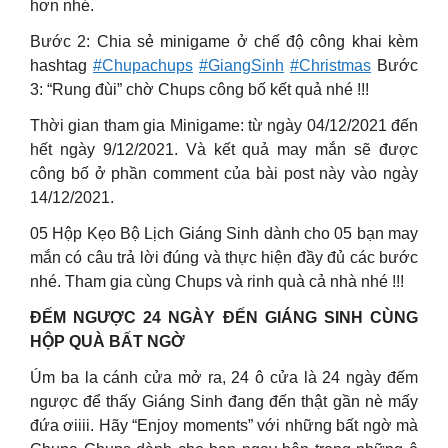
hơn nhé.
Bước 2: Chia sẻ minigame ở chế độ công khai kèm
hashtag
#Chupachups
#GiangSinh
#Christmas
Bước
3: “Rung đùi” chờ Chups công bố kết quả nhé !!!
Thời gian tham gia Minigame: từ ngày 04/12/2021 đến
hết ngày 9/12/2021. Và kết quả may mắn sẽ được
công bố ở phần comment của bài post này vào ngày
14/12/2021.
05 Hộp Kẹo Bộ Lịch Giáng Sinh dành cho 05 bạn may
mắn có câu trả lời đúng và thực hiện đầy đủ các bước
nhé. Tham gia cùng Chups và rinh quà cả nhà nhé !!!
ĐẾM NGƯỢC 24 NGÀY ĐẾN GIÁNG SINH CÙNG
HỘP QUÀ BẤT NGỜ
Úm ba la cánh cửa mở ra, 24 ô cửa là 24 ngày đếm
ngược để thấy Giáng Sinh đang đến thật gần nè mấy
đứa ơiiii. Hãy “Enjoy moments” với những bất ngờ mà