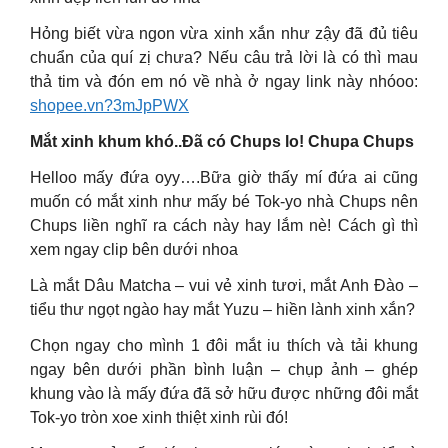
Hỏng biết vừa ngon vừa xinh xắn như zậy đã đủ tiêu
chuẩn của quí zị chưa? Nếu câu trả lời là có thì mau
thả tim và đón em nó về nhà ở ngay link này nhóoo:
shopee.vn?3mJpPWX
Mắt xinh khum khó..Đã có Chups lo! Chupa Chups
Helloo mấy đứa oyy….Bữa giờ thấy mí đứa ai cũng
muốn có mắt xinh như mấy bé Tok-yo nhà Chups nên
Chups liền nghĩ ra cách này hay lắm nè! Cách gì thì
xem ngay clip bên dưới nhoa
Là mắt Dâu Matcha – vui vẻ xinh tươi, mắt Anh Đào –
tiểu thư ngọt ngào hay mắt Yuzu – hiền lành xinh xắn?
Chọn ngay cho mình 1 đôi mắt iu thích và tải khung
ngay bên dưới phần bình luận – chụp ảnh – ghép
khung vào là mấy đứa đã sở hữu được những đôi mắt
Tok-yo tròn xoe xinh thiệt xinh rùi đó!