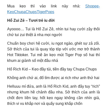
Mua kẹo thì vào link này nhá:
Shopee-
KeoChupaChupsTigerPops
Hổ Zui Zẻ – Tươi trẻ iu đời
Ayoooo… Tui là Hổ Zui Zẻ, nhìn tui hay cười zậy thôi
chứ tui zui thiệt á nha mọi người
Chuẩn boy chơi hệ cười, iu ngọt ngào, ghét sự zả zối.
Sở thích của tui là quay tóp tóp với ước mơ trở thành
Hot Tiktoker. Tui mê ăn kẹo mút Tiger Pop số hai thì
khum ai giành số một đâu nhá
Hổ Rich Kid – Kẹo đầy túi, tiền đầy tay Chupa Chups
Không anh chứ ai, đố tìm được ai rich như anh thứ hai
Helluuu mí đứa, anh là Hổ Rich Kid, anh đây tuy “rich”
nhưng khum hề chảnh đâu nha. Sở thích của anh là
chốt đơn liền tay, hốt kẹo ngay không cần nhìn giá,
thích vi vu khắp nơi và quẩy sung khắp chốn