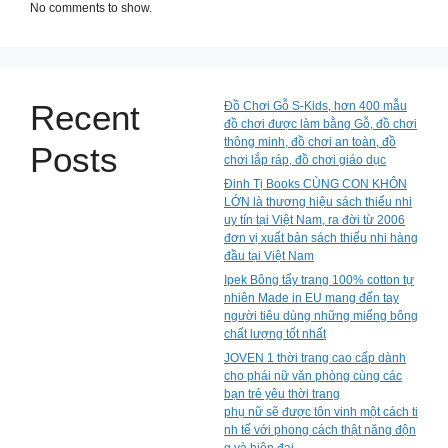
No comments to show.
Recent
Đồ Chơi Gỗ S-Kids, hơn 400 mẫu
đồ chơi được làm bằng Gỗ, đồ chơi
thông minh, đồ chơi an toàn, đồ
Posts
chơi lắp ráp, đồ chơi giáo dục
Đinh Tị Books CÙNG CON KHÔN
LỚN là thương hiệu sách thiếu nhi
uy tín tại Việt Nam, ra đời từ 2006
đơn vị xuất bản sách thiếu nhi hàng
đầu tại Việt Nam
Ipek Bông tẩy trang 100% cotton tự
nhiên Made in EU mang đến tay
người tiêu dùng những miếng bông
chất lượng tốt nhất
JOVEN 1 thời trang cao cấp dành
cho phái nữ văn phòng cùng các
bạn trẻ yêu thời trang
phụ nữ sẽ được tôn vinh một cách ti
nh tế với phong cách thật năng độn