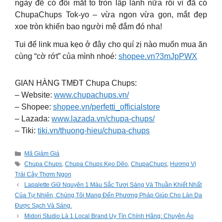
ngày để có đôi mắt to tròn lấp lánh nữa rồi vì đã có
ChupaChups Tok-yo – vừa ngon vừa gọn, mắt đẹp
xoe tròn khiến bao người mê đắm đó nha!
Tui để link mua kẹo ở đây cho quí zị nào muốn mua ăn
cùng “cờ rớt” của mình nhoé:
shopee.vn?3mJpPWX
GIAN HÀNG TMĐT Chupa Chups:
– Website:
www.chupachups.vn/
– Shopee:
shopee.vn/perfetti_officialstore
– Lazada:
www.lazada.vn/chupa-chups/
– Tiki:
tiki.vn/thuong-hieu/chupa-chups
Categories
Mã Giảm Giá
Tags
Chupa Chups
,
Chupa Chups Kẹo Dẽo
,
ChupaChups
,
Hương Vị
Trái Cây Thơm Ngon
Lapalette Giữ Nguyên 1 Màu Sắc Tươi Sáng Và Thuần Khiết Nhất
Của Tự Nhiên, Chúng Tôi Mang Đến Phương Pháp Giúp Cho Làn Da
Được Sạch Và Sáng.
Midori Studio Là 1 Local Brand Uy Tín Chính Hãng: Chuyên Áo