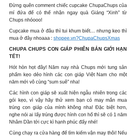
Đừng quên comment chiếc cupcake ChupaChups của
mí đứa để có thể nhận ngay quà Giáng “Xinh” từ
Chups nhóooo!
Cupcake mua ở đâu thì tui khum biết… nhưng kẹo thì
mua ở đây nhoaaa :
shopee.vn?ChupaChupsXmas
CHUPA CHUPS CON GIÁP PHIÊN BẢN GIỚI HẠN
TẾT!
Hót hòn họt đây! Năm nay nhà Chups mới tung sản
phẩm kẹo dẻo hình các con giáp Việt Nam cho một
năm mới vô cùng “sum suê” nha!
Các hình con giáp sẽ xuất hiện ngẫu nhiên trong các
gói kẹo, vì vậy hãy thử xem bạn có may mắn mua
trúng con giáp của mình không nha! Đặc biệt hơn,
nghe nói ai lấy trúng được hình con hổ thì sẽ có 1 năm
Nhâm Dần tới cực kì hạnh phúc đấy nhé!
Cùng chạy ra cửa hàng để tìm kiếm vận may thôi! Nếu