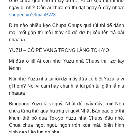
Ghê chưa ghê chưa mấy đứa… Ai có kẹo rùi thì thử
ngay đi nhé! Còn ai chưa có thì đặt ngay ở đây nhoa:
shopee.vn?3mJpPWX
Đứa nào nhiều kẹo Chupa Chups quá rùi thì để dành
mai mốt gặp thì mời thầy cô để đỡ bị kêu lên trả bài
nhaaaa
YUZU – CÔ PÉ VÀNG TRONG LÀNG TOK-YO
Mí đứa ơiii!! Ai còn nhớ Yuzu nhà Chups thì.. zơ tay
lênnn
Nói nhớ Yuzu nhà tui rồi dzị mấy đứa có biết Yuzu là vị
gì hem? Nói vị cam hay chanh là tui pùn tui giận lắm à
nhaaaa
Bingoooo Yuzu là vị quýt Nhật đó mấy đứa ơiii! Nếu
chưa từng thử qua hương vị quýt Nhật Bản bao giờ thì
khum thể bỏ qua Tok-yo Yuzu nhà Chups đâu nhé.
Chua chua ngọt ngọt, ngon tròn xoe mắt, biến hình
xinh đẹp liền lun đó nha