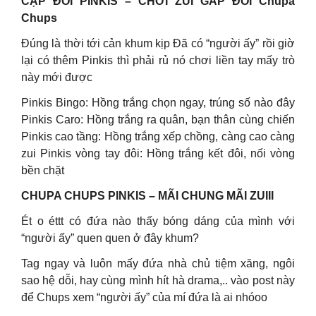
CẶP ĐÔI PINKIS – CHƠI ZUI GẤP ĐÔI Chupa
Chups
Đúng là thời tới cản khum kịp Đã có “người ấy” rồi giờ
lại có thêm Pinkis thì phải rủ nó chơi liền tay mấy trò
này mới được
Pinkis Bingo: Hồng trắng chọn ngay, trúng số nào đây
Pinkis Caro: Hồng trắng ra quân, bạn thân cùng chiến
Pinkis cao tầng: Hồng trắng xếp chồng, càng cao càng
zui Pinkis vòng tay đôi: Hồng trắng kết đôi, nối vòng
bền chặt
CHUPA CHUPS PINKIS – MÃI CHUNG MÃI ZUIII
Ét o éttt có đứa nào thấy bóng dáng của mình với
“người ấy” quen quen ở đây khum?
Tag ngay và luôn mấy đứa nhà chủ tiệm xăng, ngôi
sao hệ dỗi, hay cùng mình hít hà drama,.. vào post này
để Chups xem “người ấy” của mí đứa là ai nhóoo