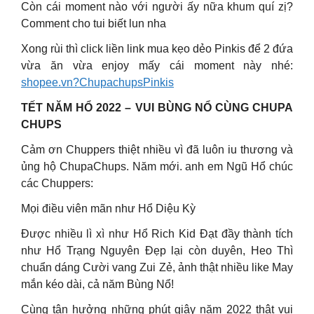
Còn cái moment nào với người ấy nữa khum quí zị?
Comment cho tui biết lun nha
Xong rùi thì click liền link mua kẹo dẻo Pinkis để 2 đứa
vừa ăn vừa enjoy mấy cái moment này nhé:
shopee.vn?ChupachupsPinkis
TẾT NĂM HỔ 2022 – VUI BÙNG NỔ CÙNG CHUPA
CHUPS
Cảm ơn Chuppers thiệt nhiều vì đã luôn iu thương và
ủng hộ ChupaChups. Năm mới. anh em Ngũ Hổ chúc
các Chuppers:
Mọi điều viên mãn như Hổ Diệu Kỳ
Được nhiều lì xì như Hổ Rich Kid Đạt đầy thành tích
như Hổ Trạng Nguyên Đẹp lại còn duyên, Heo Thì
chuẩn dáng Cười vang Zui Zẻ, ảnh thật nhiều like May
mắn kéo dài, cả năm Bùng Nổ!
Cùng tận hưởng những phút giây năm 2022 thật vui