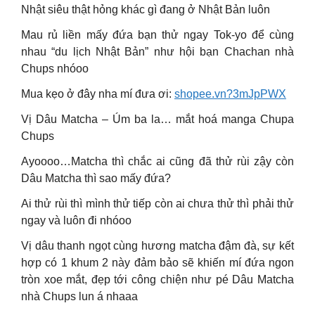
Nhật siêu thật hỏng khác gì đang ở Nhật Bản luôn
Mau rủ liền mấy đứa bạn thử ngay Tok-yo để cùng
nhau “du lịch Nhật Bản” như hội bạn Chachan nhà
Chups nhóoo
Mua kẹo ở đây nha mí đưa ơi:
shopee.vn?3mJpPWX
Vị Dâu Matcha – Úm ba la… mắt hoá manga Chupa
Chups
Ayoooo…Matcha thì chắc ai cũng đã thử rùi zậy còn
Dâu Matcha thì sao mấy đứa?
Ai thử rùi thì mình thử tiếp còn ai chưa thử thì phải thử
ngay và luôn đi nhóoo
Vị dâu thanh ngọt cùng hương matcha đậm đà, sự kết
hợp có 1 khum 2 này đảm bảo sẽ khiến mí đứa ngon
tròn xoe mắt, đẹp tới công chiện như pé Dâu Matcha
nhà Chups lun á nhaaa