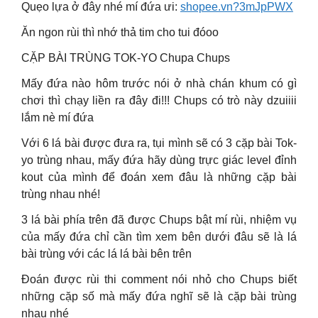
Quẹo lựa ở đây nhé mí đứa ưi:
shopee.vn?3mJpPWX
Ăn ngon rùi thì nhớ thả tim cho tui đóoo
CẶP BÀI TRÙNG TOK-YO Chupa Chups
Mấy đứa nào hôm trước nói ở nhà chán khum có gì
chơi thì chạy liền ra đây đi!!! Chups có trò này dzuiiii
lắm nè mí đứa
Với 6 lá bài được đưa ra, tụi mình sẽ có 3 cặp bài Tok-
yo trùng nhau, mấy đứa hãy dùng trực giác level đỉnh
kout của mình để đoán xem đâu là những cặp bài
trùng nhau nhé!
3 lá bài phía trên đã được Chups bật mí rùi, nhiệm vụ
của mấy đứa chỉ cần tìm xem bên dưới đâu sẽ là lá
bài trùng với các lá lá bài bên trên
Đoán được rùi thi comment nói nhỏ cho Chups biết
những cặp số mà mấy đứa nghĩ sẽ là cặp bài trùng
nhau nhé