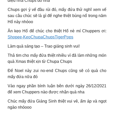
điệu nhà Chups đó nha
Chups gợi ý vế đầu rùi đó, mấy đứa thử nghĩ xem vế
sau câu chúc sẽ là gì để nghe thiệt bùng nổ trong năm
Hổ này nhóoo
Ăn kẹo Hổ để chúc cho thiệt Hổ nè mí Chuppers ơi:
Shopee-KeoChupaChupsTigerPops
Làm quà sáng tạo – Trao giáng sinh vui!
Thả tim cho mấy đứa thiệt nhiều vì đã làm những món
quà Xmas thiệt xịn từ Chupa Chups
Để Noel này zui no-end Chups cũng sẽ có quà cho
mấy đứa nữa đó
Vào ngay phần bình luận bên dưới ngày 26/12/2021
để xem Chuppers nào được nhận quà nha
Chúc mấy đứa Giáng Sinh thiệt vui vẻ, ấm áp và ngọt
ngào nhóooo