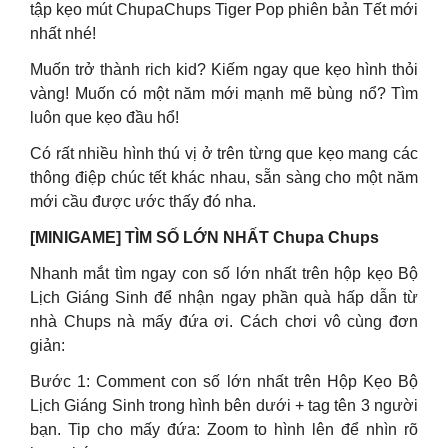
tập kẹo mút ChupaChups Tiger Pop phiên bản Tết mới
nhất nhé!
Muốn trở thành rich kid? Kiếm ngay que kẹo hình thỏi
vàng! Muốn có một năm mới mạnh mẽ bùng nổ? Tìm
luôn que kẹo đầu hổ!
Có rất nhiều hình thú vị ở trên từng que kẹo mang các
thông điệp chúc tết khác nhau, sẵn sàng cho một năm
mới cầu được ước thấy đó nha.
[MINIGAME] TÌM SỐ LỚN NHẤT Chupa Chups
Nhanh mắt tìm ngay con số lớn nhất trên hộp kẹo Bộ
Lịch Giáng Sinh để nhận ngay phần quà hấp dẫn từ
nhà Chups nà mấy đứa ơi. Cách chơi vô cùng đơn
giản:
Bước 1: Comment con số lớn nhất trên Hộp Kẹo Bộ
Lịch Giáng Sinh trong hình bên dưới + tag tên 3 người
bạn. Tip cho mấy đứa: Zoom to hình lên để nhìn rõ