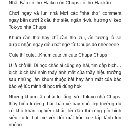
Nhật Bản có thơ Haiku còn Chups có thơ Hai-kâu
Chơi ngay và lun nhá Mời các “nhà thơ” comment
ngay bên dưới 2 câu thơ siêu ngắn rì-viu hương vị kẹo
Tok-yo nhà Chups
Khum cần thơ hay chỉ cần thơ zui, ấn tượng là sẽ
được nhận ngay điều bất ngờ từ Chups đó nhéeeeee
Cute thì cute…Khum cute thì cute Chupa Chups
U là chờiii!! Đi học chắc ai cũng sợ hãi, tim đập bịch…
bịch..bịch khi nhìn thấy ánh mắt của thầy hiệu trưởng
sau những lần khum thuộc bài hay ánh mắt của bác
bảo vệ lúc mình đi học trễ đúng hok
Nhưng khum cần phải lo lắng, với Tok-yo nhà Chups,
thầy hiệu trưởng, bác bảo vệ hay nhỏ lớp trưởng dù
có khó khăn, nghiêm khắc tới đâu thì cũng pín hình
siêu cu-te hạt me với đôi mắt tròn xoe lấp lánh lun
nhóoo