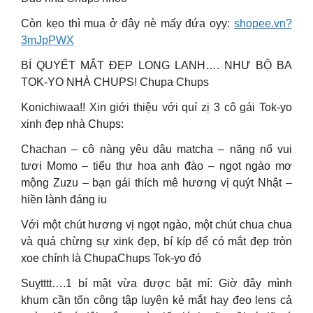
Còn kẹo thì mua ở đây nè mấy đứa oyy:
shopee.vn?
3mJpPWX
BÍ QUYẾT MẮT ĐẸP LONG LANH…. NHƯ BỘ BA
TOK-YO NHÀ CHUPS! Chupa Chups
Konichiwaa!! Xin giới thiệu với quí zị 3 cô gái Tok-yo
xinh đẹp nhà Chups:
Chachan – cô nàng yêu dâu matcha – năng nổ vui
tươi Momo – tiểu thư hoa anh đào – ngọt ngào mơ
mộng Zuzu – bạn gái thích mê hương vị quýt Nhật –
hiền lành đáng iu
Với một chút hương vị ngọt ngào, một chút chua chua
và quá chừng sự xink đẹp, bí kíp để có mắt đẹp tròn
xoe chính là ChupaChups Tok-yo đó
Suỵtttt….1 bí mật vừa được bật mí: Giờ đây mình
khum cần tốn công tập luyện kẻ mắt hay đeo lens cả