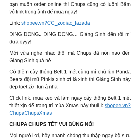
bạn muốn order online thì Chups cũng có luôn! Bấm
vô link trong ảnh để mua ngay!
Link:
shopee.vn?CC_zodiac_lazada
DING DONG.. DING DONG… Giáng Sinh đến rồi mí
đưa oyyy!
Mới vừa nghe nhạc thôi mà Chups đã nôn nao đến
Giáng Sinh quá nè
Có thêm cây thông Belt 1 mét cùng mí chú lùn Panda
Bears đội mũ Pinkis xinh ơi là xinh thì Giáng Sinh này
đẹp toẹt zời lun á nha
Click link, mua kẹo và làm ngay cây thông Belt 1 mét
thiệt xịn để trang trí mùa Xmas này thuiiii:
shopee.vn?
ChupaChupsXmas
CHUPA CHUPS TẾT VUI BÙNG NỔ!
Mọi người ơi, hãy nhanh chóng thu thập ngay bộ sưu