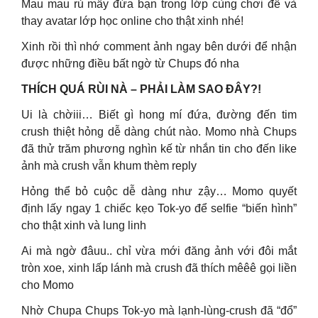
Mau mau rủ mấy đứa bạn trong lớp cùng chơi để và
thay avatar lớp học online cho thật xinh nhé!
Xinh rồi thì nhớ comment ảnh ngay bên dưới để nhận
được những điều bất ngờ từ Chups đó nha
THÍCH QUÁ RÙI NÀ – PHẢI LÀM SAO ĐÂY?!
Ui là chờiii… Biết gì hong mí đứa, đường đến tim
crush thiệt hỏng dễ dàng chút nào. Momo nhà Chups
đã thử trăm phương nghìn kế từ nhắn tin cho đến like
ảnh mà crush vẫn khum thèm reply
Hỏng thể bỏ cuộc dễ dàng như zậy… Momo quyết
định lấy ngay 1 chiếc kẹo Tok-yo để selfie “biến hình”
cho thật xinh và lung linh
Ai mà ngờ đâuu.. chỉ vừa mới đăng ảnh với đôi mắt
tròn xoe, xinh lấp lánh mà crush đã thích mêêê gọi liền
cho Momo
Nhờ Chupa Chups Tok-yo mà lạnh-lùng-crush đã “đổ”