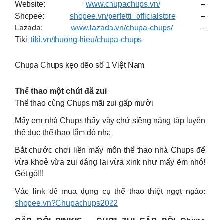
Website:
www.chupachups.vn/
–
Shopee:
shopee.vn/perfetti_officialstore
–
Lazada:
www.lazada.vn/chupa-chups/
–
Tiki:
tiki.vn/thuong-hieu/chupa-chups
Chupa Chups kẹo dẽo số 1 Việt Nam
Thể thao một chút đã zui
Thể thao cùng Chups mãi zui gấp mười
Mấy em nhà Chups thấy vậy chứ siêng năng tập luyện
thể dục thể thao lắm đó nha
Bắt chước chơi liền mấy môn thể thao nhà Chups để
vừa khoẻ vừa zui dáng lại vừa xink như mấy ẽm nhó!
Gét gô!!!
Vào link để mua dụng cụ thể thao thiệt ngọt ngào:
shopee.vn?Chupachups2022