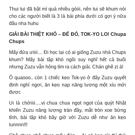
Thui tui đã bật mí quá nhiều gòiii, nên tui sẽ khum nói
cho các người biết là 3 lá bài phía dưới có gợi ý nữa
đâu nha huhu
GIẢI BÀI THIỆT KHÓ – ĐỂ ĐÓ, TOK-YO LO! Chupa
Chups
Mấy đứa ưiiii… Đi học lại có ai giống Zuzu nhà Chups
khum? Mấy bài tập khó ngồi suy nghĩ hết cả buổi
nhưng Zuzu vẫn hỏng tìm ra cách giải. Chán ghê zị á!
Ồ quaooo.. còn 1 chiếc kẹo Tok-yo ở đây Zuzu quyết
định nghỉ ngơi, ăn kẹo nạp năng lượng một xíu mới
được
Ui là chờiiii….vị chua chua ngọt ngọt của quýt Nhật
khiến Zuzu năng lượng tràn đầy, mắt tròn xoe bừng
tỉnh, bài tập khó bây giờ với Zuzu dễ như ăn kẹo
lunnnn!!!