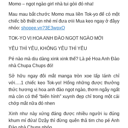
Momo – ngọt ngào girl nhà tui gòii đó nha!
Mau mau bắt chước Momo mua liền Tok-yo để có một
chiếc bồ thiệt xịn nhé mí đưa ơiii Mua kẹo ngay ở đâyy
nhóo:
shopee.vn?3E3wpxO
TOK-YO VỊ HOA ANH ĐÀO NGỌT NGÀO MỚI
YÊU THÌ YÊU, KHÔNG YÊU THÌ YÊU
Pé nào mà dịu dàng xink xink thế? Là pé Hoa Anh Đào
nhà Chupa Chups đó!
Sở hữu ngay đôi mắt manga tròn xoe lấp lánh chỉ
với….1 chiếc kẹo Tok-yo! Hổng những được thưởng
thức hương vị hoa anh đào ngọt ngào, thơm ngây ngất
mà còn có thể “biến hình” xuynh đẹp chỉ trong một cái
chớp mắt nữa đó nhen
Xinh như này xứng đáng được nhiều người iu đúng
khum mí đứa! Dzậy thì đừng quên thả tim cho pé Anh
Đào nhà Chups nhóo