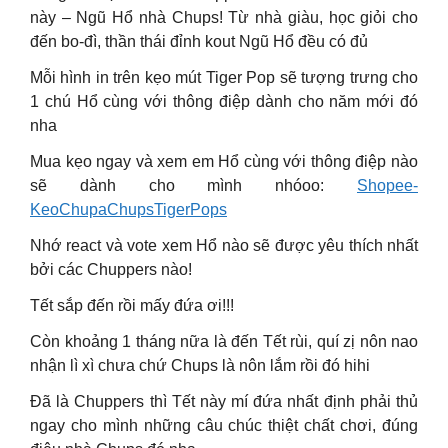
này – Ngũ Hổ nhà Chups! Từ nhà giàu, học giỏi cho
đến bo-đì, thần thái đỉnh kout Ngũ Hổ đều có đủ
Mỗi hình in trên kẹo mút Tiger Pop sẽ tượng trưng cho
1 chú Hổ cùng với thông điệp dành cho năm mới đó
nha
Mua kẹo ngay và xem em Hổ cùng với thông điệp nào
sẽ dành cho mình nhóoo:
Shopee-
KeoChupaChupsTigerPops
Nhớ react và vote xem Hổ nào sẽ được yêu thích nhất
bởi các Chuppers nào!
Tết sắp đến rồi mấy đứa ơi!!!
Còn khoảng 1 tháng nữa là đến Tết rùi, quí zị nôn nao
nhận lì xì chưa chứ Chups là nôn lắm rồi đó hihi
Đã là Chuppers thì Tết này mí đứa nhất định phải thủ
ngay cho mình những câu chúc thiệt chất chơi, đúng