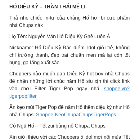
HỔ DIỆU KỲ – THẦN THÁI MÊ LI
Thả nhẹ chiếc in-tư của chàng Hổ hơi bị cực phẩm
nhà Chups nàk
Họ Tên: Nguyễn Văn Hổ Diệu Kỳ Ghê Luôn Á
Nickname: Hổ Diệu Kỳ Đặc điểm: Idol giới trẻ, không
chỉ trưởng thành, đẹp trai chuẩn men mà lại còn tốt
bụng, ga-lăng xuất sắc
Chuppers nào muốn gặp Diệu Kỳ hot boy nhà Chups
để nhận những lời chúc năm Hổ siu xịn thì click link
vào chơi Filter Tiger Pop ngay nhá:
shopee.vn?
tigerpopfilter
Ăn kẹo mút Tiger Pop để năm Hổ thêm diệu kỳ như Hổ
nhà Chups:
Shopee-KeoChupaChupsTigerPops
Có Ngũ Hổ – Tết zui bùng nổ Chupa Chups
Xin giới thiệu với các Chuppers 5 idol mới nổi mùa Tết