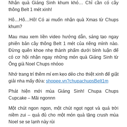
Nhận quà Giáng Sinh khum khó… Chỉ cần có cây
thông Belt 1 mét xinh!
Hô…Hô…Hô! Có ai muốn nhận quà Xmas từ Chups
khum?
Mau mau xem liền video hướng dẫn, sáng tạo ngay
phiên bản cây thông Belt 1 mét của riêng mình nào.
Đừng quên khoe nhẹ thành phẩm dưới bình luận để
có cơ hội nhận ngay những món quà Giáng Sinh từ
Ông già Noel Chups nhóoo
Nhớ trang trí thêm mí em kẹo dẻo cho thiệt xinh để giật
giải nha mấy đứa:
shopee.vn?chupachupsBelt1m
Phát hiện mới mùa Giáng Sinh! Chupa Chups
Cupcake – Mãi ngonnn
Một chút ngon ngon, một chút ngọt ngọt và quá trời
niềm zui – quá đủ cho một món quà tặng crush mùa
Noel se se lạnh này rùi