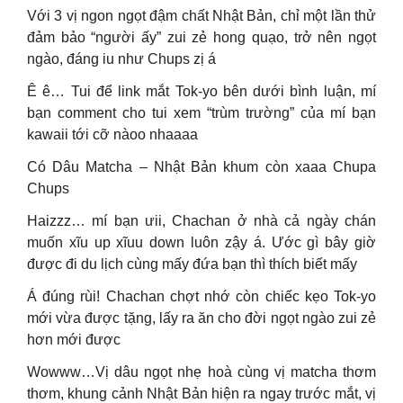
Với 3 vị ngon ngọt đậm chất Nhật Bản, chỉ một lần thử
đảm bảo “người ấy” zui zẻ hong quạo, trở nên ngọt
ngào, đáng iu như Chups zị á
Ê ê… Tui để link mắt Tok-yo bên dưới bình luận, mí
bạn comment cho tui xem “trùm trường” của mí bạn
kawaii tới cỡ nàoo nhaaaa
Có Dâu Matcha – Nhật Bản khum còn xaaa Chupa
Chups
Haizzz… mí bạn ưii, Chachan ở nhà cả ngày chán
muốn xĩu up xĩuu down luôn zậy á. Ước gì bây giờ
được đi du lịch cùng mấy đứa bạn thì thích biết mấy
Á đúng rùi! Chachan chợt nhớ còn chiếc kẹo Tok-yo
mới vừa được tặng, lấy ra ăn cho đời ngọt ngào zui zẻ
hơn mới được
Wowww…Vị dâu ngọt nhẹ hoà cùng vị matcha thơm
thơm, khung cảnh Nhật Bản hiện ra ngay trước mắt, vị