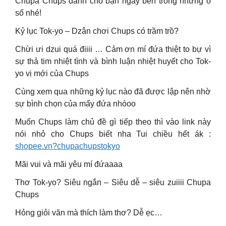
Chupa Chups dành cho bạn ngay bên trong những ô
số nhé!
Kỷ lục Tok-yo – Dzân chơi Chups có trầm trồ?
Chừi ưi dzui quá điiii … Cảm ơn mí đứa thiệt to bự vì
sự thả tim nhiệt tình và bình luận nhiệt huyết cho Tok-
yo vị mới của Chups
Cùng xem qua những kỷ lục nào đã được lập nên nhờ
sự bình chọn của mấy đứa nhóoo
Muốn Chups làm chủ đề gì tiếp theo thì vào link này
nói nhỏ cho Chups biết nha Tui chiều hết ák :
shopee.vn?chupachupstokyo
Mãi vui và mãi yêu mí đứaaaa
Thơ Tok-yo? Siêu ngắn – Siêu dễ – siêu zuiiii Chupa
Chups
Hỏng giỏi văn mà thích làm thơ? Dễ ẹc…