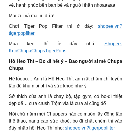
vẻ, hạnh phúc bên bạn bè và người thân nhoaaaaa
Mãi zui và mãi iu đứa!
Chơi Tiger Pop Filter thì ở đây:
shopee.vn?
tigerpopfilter
Mua kẹo thì ở đây nhá:
Shopee-
KeoChupaChupsTigerPops
Hổ Heo Thì – Bo đì hết ý – Bao người si mê Chupa
Chups
Hé lôooo… Anh là Hổ Heo Thì, anh rất chăm chỉ luyện
tập để khum bị phì và sức khoẻ như ý
Sở thích của anh là chạy bộ, tập gym, có bo-đì thiệt
đẹp để… cưa crush Trộm vía là cưa ai cũng đổ
Nói chứ năm mới Chuppers nào có muốn lấy động tập
thể thao, nâng cao sức khoẻ, bo đì chặt chém thì vào
đây nhập hội Heo Thì nho:
shopee.vn?tigerpopfilter