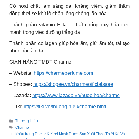
Có hoạt chất làm sáng da, kháng viêm, giảm thâm
đồng thời se khít lỗ chân lông chống lão hóa.
Thành phần vitamin E là 1 chất chống oxy hóa cực
mạnh trong việc dưỡng trắng da
Thành phần collagen giúp hóa ẩm, giữ ẩm tốt, tái tạo
phục hồi làn da.
GIAN HÀNG TMĐT Charme:
– Website:
https://charmeperfume.com
– Shopee:
https://shopee.vn/charmeofficialstore
– Lazada:
https://www.lazada.vn/nuoc-hoa/charme
– Tiki:
https://tiki.vn/thuong-hieu/charme.html
Categories
Thương Hiệu
Tags
Charme
Khẩu trang Doctor K Kirei Mask Được Sản Xuất Theo Thiết Kế Và