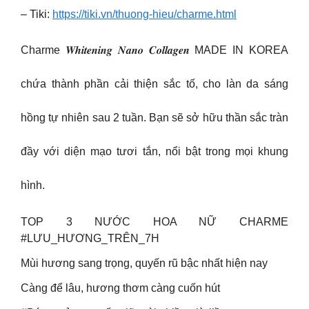
– Tiki:
https://tiki.vn/thuong-hieu/charme.html
Charme 𝑾𝒉𝒊𝒕𝒆𝒏𝒊𝒏𝒈 𝑵𝒂𝒏𝒐 𝑪𝒐𝒍𝒍𝒂𝒈𝒆𝒏 MADE IN KOREA
chứa thành phần cải thiện sắc tố, cho làn da sáng
hồng tự nhiên sau 2 tuần. Bạn sẽ sở hữu thần sắc tràn
đầy với diện mạo tươi tắn, nổi bật trong mọi khung
hình.
TOP 3 NƯỚC HOA NỮ CHARME
#LƯU_HƯƠNG_TRÊN_7H
Mùi hương sang trọng, quyến rũ bậc nhất hiện nay
Càng để lâu, hương thơm càng cuốn hút