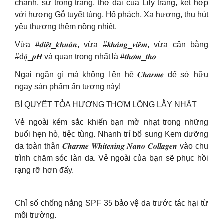
chanh, sự trong trắng, thơ dại của Lily trắng, kết hợp
với hương Gỗ tuyết tùng, Hổ phách, Xạ hương, thu hút
yêu thương thêm nồng nhiệt.
Vừa #𝒅𝒊𝒆̣̂𝒕_𝒌𝒉𝒖𝒂̂̉𝒏, vừa #𝒌𝒉𝒂́𝒏𝒈_𝒗𝒊𝒆̂𝒎, vừa cân bằng
#đ𝒐̣̂_𝒑𝑯 và quan trọng nhất là #𝒕𝒉𝒐̛𝒎_𝒕𝒉𝒐
Ngại ngần gì mà không liên hệ 𝑪𝒉𝒂𝒓𝒎𝒆 để sở hữu
ngay sản phẩm ấn tượng này!
BÍ QUYẾT TỎA HƯƠNG THƠM LỘNG LẪY NHẤT
Vẻ ngoài kém sắc khiến bạn mờ nhạt trong những
buổi hẹn hò, tiệc tùng. Nhanh trí bổ sung Kem dưỡng
da toàn thân 𝑪𝒉𝒂𝒓𝒎𝒆 𝑾𝒉𝒊𝒕𝒆𝒏𝒊𝒏𝒈 𝑵𝒂𝒏𝒐 𝑪𝒐𝒍𝒍𝒂𝒈𝒆𝒏 vào chu
trình chăm sóc làn da. Vẻ ngoài của bạn sẽ phục hồi
rạng rỡ hơn đấy.
Chỉ số chống nắng SPF 35 bảo vệ da trước tác hại từ
môi trường.