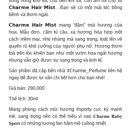
xong hong khô tóc cho đến khi tóc còn ẩm rồi cho xịt
𝗖𝗵𝗮𝗿𝗺𝗲 𝗛𝗮𝗶𝗿 𝗠𝗶𝘀𝘁 . Bạn sẽ có một mái tóc bồng
bềnh và thơm ngát.
𝗖𝗵𝗮𝗿𝗺𝗲 𝗛𝗮𝗶𝗿 𝗠𝗶𝘀𝘁 mang “đậm” mùi hương của
hoa. Mẫu đơn, cẩm tú cầu, xạ hương hòa hợp một
cách mềm mại, nhẹ nhàng mà sang trọng, toát lên vẻ
quyến rũ khó cưỡng của người phụ nữ. Hương thơm
toả trên tóc khiến bạn như một vườn hoa ngát hương
nhưng vẫn giữ được sự sang trọng và tinh tế.
Sản phẩm đã cập bến nhà #Charme_Perfume liên hệ
ngay để được tư vấn chi tiết hơn cho bạn nhé!
Giá bán: 290.000
Thể tích: 30ml
Mang phong cách mùi hương #sporty cực kỳ mạnh
mẽ, sang trọng nên có thể hiểu vì sao 𝐂𝐡𝐚𝐫𝐦𝐞 𝐑𝐮𝐛𝐲
𝐒𝐩𝐨𝐫𝐭 có những lượng fan hâm mộ cuồng nhiệt