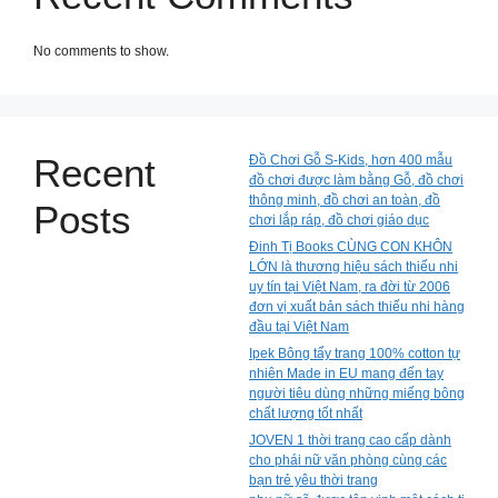
No comments to show.
Recent
Đồ Chơi Gỗ S-Kids, hơn 400 mẫu
đồ chơi được làm bằng Gỗ, đồ chơi
thông minh, đồ chơi an toàn, đồ
Posts
chơi lắp ráp, đồ chơi giáo dục
Đinh Tị Books CÙNG CON KHÔN
LỚN là thương hiệu sách thiếu nhi
uy tín tại Việt Nam, ra đời từ 2006
đơn vị xuất bản sách thiếu nhi hàng
đầu tại Việt Nam
Ipek Bông tẩy trang 100% cotton tự
nhiên Made in EU mang đến tay
người tiêu dùng những miếng bông
chất lượng tốt nhất
JOVEN 1 thời trang cao cấp dành
cho phái nữ văn phòng cùng các
bạn trẻ yêu thời trang