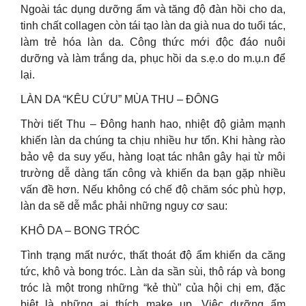
Ngoài tác dụng dưỡng ẩm và tăng độ đàn hồi cho da,
tinh chất collagen còn tái tạo làn da già nua do tuổi tác,
làm trẻ hóa làn da. Công thức mới độc đáo nuôi
dưỡng và làm trắng da, phục hồi da s.ẹ.o do m.ụ.n để
lại.
LÀN DA “KÊU CỨU” MÙA THU – ĐÔNG
Thời tiết Thu – Đông hanh hao, nhiệt độ giảm mạnh
khiến làn da chúng ta chịu nhiều hư tổn. Khi hàng rào
bảo vệ da suy yếu, hàng loạt tác nhân gây hại từ môi
trường dễ dàng tấn công và khiến da bạn gặp nhiều
vấn đề hơn. Nếu không có chế độ chăm sóc phù hợp,
làn da sẽ dễ mắc phải những nguy cơ sau:
KHÔ DA – BONG TRÓC
Tình trạng mất nước, thất thoát độ ẩm khiến da căng
tức, khô và bong tróc. Làn da sần sùi, thô ráp và bong
tróc là một trong những “kẻ thù” của hội chị em, đặc
biệt là những ai thích make up. Việc dưỡng ẩm