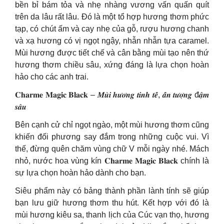
bền bỉ bám tỏa và nhẹ nhàng vương vấn quấn quít
trên da lâu rất lâu. Đó là một tổ hợp hương thơm phức
tạp, có chút ấm và cay nhẹ của gỗ, rượu hương chanh
và xạ hương có vị ngọt ngậy, nhẫn nhẫn tựa caramel.
Mùi hương được tiết chế và cân bằng mùi tạo nên thứ
hương thơm chiều sâu, xứng đáng là lựa chọn hoàn
hảo cho các anh trai.
𝐂𝐡𝐚𝐫𝐦𝐞 𝐌𝐚𝐠𝐢𝐜 𝐁𝐥𝐚𝐜𝐤 – 𝑴𝒖̀𝒊 𝒉𝒖̛𝒐̛𝒏𝒈 𝒕𝒊𝒏𝒉 𝒕𝒆̂́, 𝒂̂́𝒏 𝒕𝒖̛𝒐̛̣𝒏𝒈 đ𝒂̣̂𝒎
𝒔𝒂̂𝒖
Bên cạnh cử chỉ ngọt ngào, một mùi hương thơm cũng
khiến đối phương say đắm trong những cuộc vui. Vì
thế, đừng quên chăm vùng chữ V mỗi ngày nhé. Mách
nhỏ, nước hoa vùng kín 𝐂𝐡𝐚𝐫𝐦𝐞 𝐌𝐚𝐠𝐢𝐜 𝐁𝐥𝐚𝐜𝐤 chính là
sự lựa chọn hoàn hảo dành cho bạn.
Siêu phẩm này có bảng thành phần lành tính sẽ giúp
bạn lưu giữ hương thơm thu hút. Kết hợp với đó là
mùi hương kiêu sa, thanh lịch của Cúc vạn thọ, hương