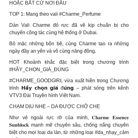
HOẶC BẤT CỨ NƠI ĐÂU
TOP 1: Mang theo vali #Charme_Perfume
Dàn Vali Charme đỏ rực đã về kịp chuẩn bị cho
chuyến công tác cùng hệ thống ở Dubai.
Bỏ mặc những bộn bề, cùng Charme tạo ra những
ngày đầy an yên và vô cùng năng động.
HOT Khoảnh khắc đặc biệt trong chương trình
#HÃY_CHỌN_GIÁ_ĐÚNG
#CHARME_GOODGIRL vừa xuất hiện trong Chương
trình 𝗛𝗮̃𝘆 𝗰𝗵𝗼̣𝗻 𝗴𝗶𝗮́ đ𝘂́𝗻𝗴 – phát sóng trên kênh
VTV3 Đài Truyền hình Việt Nam.
CHẠM DỊU NHẸ – DA ĐƯỢC CHỞ CHE
Như vẻ ngoài rực rỡ của mình, 𝐂𝐡𝐚𝐫𝐦𝐞 𝐄𝐬𝐬𝐞𝐧𝐜𝐞
𝐒𝐮𝐧𝐛𝐥𝐨𝐜𝐤 mạnh mẽ chuyên sâu, chống nắng chuyên
biệt cho mọi loại da làn, từ những loại #da_nhạy_cảm