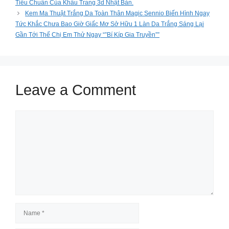
Tiêu Chuẩn Của Khẩu Trang 3d Nhật Bản.
Kem Ma Thuật Trắng Da Toàn Thân Magic Sennio Biến Hình Ngay
Tức Khắc Chưa Bao Giờ Giấc Mơ Sở Hữu 1 Làn Da Trắng Sáng Lại
Gần Tới Thế Chị Em Thử Ngay “”Bí Kíp Gia Truyền””
Leave a Comment
Comment
Name