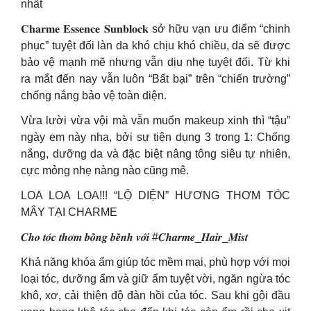
nhất
𝐂𝐡𝐚𝐫𝐦𝐞 𝐄𝐬𝐬𝐞𝐧𝐜𝐞 𝐒𝐮𝐧𝐛𝐥𝐨𝐜𝐤 sở hữu vạn ưu điểm “chinh
phục” tuyệt đối làn da khó chịu khó chiều, da sẽ được
bảo vệ mạnh mẽ nhưng vẫn dịu nhẹ tuyệt đối. Từ khi
ra mắt đến nay vẫn luôn “Bất bại” trên “chiến trường”
chống nắng bảo vệ toàn diện.
Vừa lười vừa vội mà vẫn muốn makeup xinh thì “tậu”
ngày em này nha, bởi sự tiện dụng 3 trong 1: Chống
nắng, dưỡng da và đặc biệt nâng tông siêu tự nhiên,
cực mỏng nhẹ nàng nào cũng mê.
LOA LOA LOA!!! “LỘ DIỆN” HƯƠNG THƠM TÓC
MÂY TẠI CHARME
𝑪𝒉𝒐 𝒕𝒐́𝒄 𝒕𝒉𝒐̛𝒎 𝒃𝒐̂̀𝒏𝒈 𝒃𝒆̂̀𝒏𝒉 𝒗𝒐̛́𝒊 #𝑪𝒉𝒂𝒓𝒎𝒆_𝑯𝒂𝒊𝒓_𝑴𝒊𝒔𝒕
Khả năng khóa ẩm giúp tóc mềm mại, phù hợp với mọi
loại tóc, dưỡng ẩm và giữ ẩm tuyệt vời, ngăn ngừa tóc
khô, xơ, cải thiện độ đàn hồi của tóc. Sau khi gội đầu