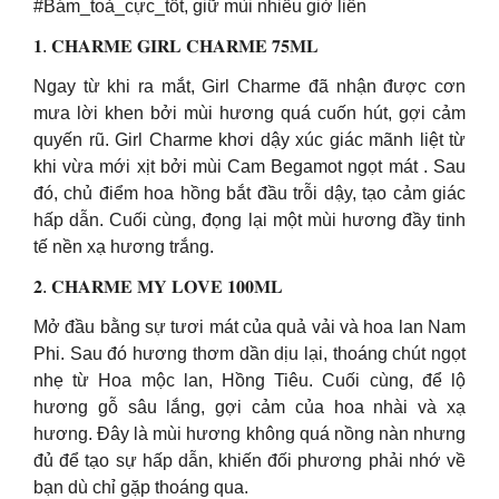
#Bám_toả_cực_tốt, giữ mùi nhiều giờ liền
𝟏. 𝐂𝐇𝐀𝐑𝐌𝐄 𝐆𝐈𝐑𝐋 𝐂𝐇𝐀𝐑𝐌𝐄 𝟕𝟓𝐌𝐋
Ngay từ khi ra mắt, Girl Charme đã nhận được cơn
mưa lời khen bởi mùi hương quá cuốn hút, gợi cảm
quyến rũ. Girl Charme khơi dậy xúc giác mãnh liệt từ
khi vừa mới xịt bởi mùi Cam Begamot ngọt mát . Sau
đó, chủ điểm hoa hồng bắt đầu trỗi dậy, tạo cảm giác
hấp dẫn. Cuối cùng, đọng lại một mùi hương đầy tinh
tế nền xạ hương trắng.
𝟐. 𝐂𝐇𝐀𝐑𝐌𝐄 𝐌𝐘 𝐋𝐎𝐕𝐄 𝟏𝟎𝟎𝐌𝐋
Mở đầu bằng sự tươi mát của quả vải và hoa lan Nam
Phi. Sau đó hương thơm dần dịu lại, thoáng chút ngọt
nhẹ từ Hoa mộc lan, Hồng Tiêu. Cuối cùng, để lộ
hương gỗ sâu lắng, gợi cảm của hoa nhài và xạ
hương. Đây là mùi hương không quá nồng nàn nhưng
đủ để tạo sự hấp dẫn, khiến đối phương phải nhớ về
bạn dù chỉ gặp thoáng qua.