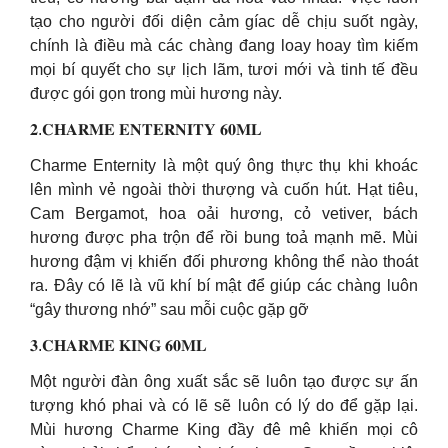
tạo cho người đối diện cảm gíac dễ chịu suốt ngày,
chính là điều mà các chàng đang loay hoay tìm kiếm
mọi bí quyết cho sự lịch lãm, tươi mới và tinh tế đều
được gói gọn trong mùi hương này.
𝟐.𝐂𝐇𝐀𝐑𝐌𝐄 𝐄𝐍𝐓𝐄𝐑𝐍𝐈𝐓𝐘 𝟔𝟎𝐌𝐋
Charme Enternity là một quý ông thực thụ khi khoác
lên mình vẻ ngoài thời thượng và cuốn hút. Hạt tiêu,
Cam Bergamot, hoa oải hương, cỏ vetiver, bách
hương được pha trộn để rồi bung toả mạnh mẽ. Mùi
hương đậm vị khiến đối phương không thể nào thoát
ra. Đây có lẽ là vũ khí bí mật để giúp các chàng luôn
“gây thương nhớ” sau mỗi cuộc gặp gỡ
𝟑.𝐂𝐇𝐀𝐑𝐌𝐄 𝐊𝐈𝐍𝐆 𝟔𝟎𝐌𝐋
Một người đàn ông xuất sắc sẽ luôn tạo được sự ấn
tượng khó phai và có lẽ sẽ luôn có lý do để gặp lại.
Mùi hương Charme King đầy đê mê khiến mọi cô