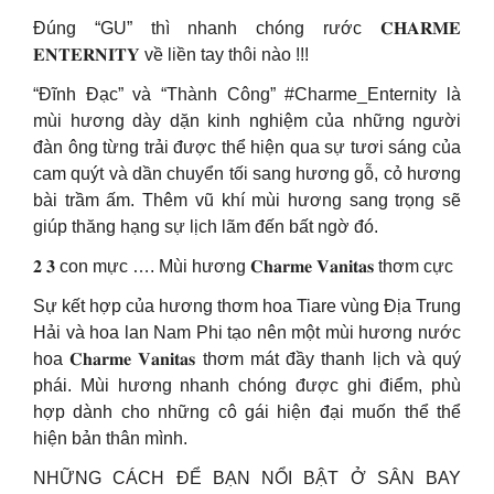
Đúng “GU” thì nhanh chóng rước 𝐂𝐇𝐀𝐑𝐌𝐄
𝐄𝐍𝐓𝐄𝐑𝐍𝐈𝐓𝐘 về liền tay thôi nào !!!
“Đĩnh Đạc” và “Thành Công” #Charme_Enternity là
mùi hương dày dặn kinh nghiệm của những người
đàn ông từng trải được thể hiện qua sự tươi sáng của
cam quýt và dần chuyển tối sang hương gỗ, cỏ hương
bài trầm ấm. Thêm vũ khí mùi hương sang trọng sẽ
giúp thăng hạng sự lịch lãm đến bất ngờ đó.
𝟐 𝟑 con mực …. Mùi hương 𝐂𝐡𝐚𝐫𝐦𝐞 𝐕𝐚𝐧𝐢𝐭𝐚𝐬 thơm cực
Sự kết hợp của hương thơm hoa Tiare vùng Địa Trung
Hải và hoa lan Nam Phi tạo nên một mùi hương nước
hoa 𝐂𝐡𝐚𝐫𝐦𝐞 𝐕𝐚𝐧𝐢𝐭𝐚𝐬 thơm mát đầy thanh lịch và quý
phái. Mùi hương nhanh chóng được ghi điểm, phù
hợp dành cho những cô gái hiện đại muốn thể thể
hiện bản thân mình.
NHỮNG CÁCH ĐỂ BẠN NỔI BẬT Ở SÂN BAY