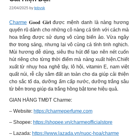
22/04/2025
by
tpbvsk
Charme
𝐆𝐨𝐨𝐝 𝐆𝐢𝐫𝐥 được mệnh danh là nàng hương
quyến rũ dành cho những cô nàng cá tính với cách mà
hoa trắng được sử dụng vô cùng biến ảo. Vừa ngây
thơ trong sáng, nhưng lại vô cùng cá tính tinh nghịch.
Mùi hương dễ dùng, siêu thu hút để tạo nên nét cuốn
hút riêng cho từng thời điểm mà nàng xuất hiện.Chiết
xuất từ nhụy hoa nghệ tây, lô hội, vitamin E, nam việt
quất núi, rễ cây sâm đất an toàn cho da giúp cải thiện
cho sắc tố da, dưỡng ẩm cấp nước, dưỡng trắng sâu
từ bên trong giúp da trắng hồng bật tone hiệu quả.
GIAN HÀNG TMĐT Charme:
– Website:
https://charmeperfume.com
– Shopee:
https://shopee.vn/charmeofficialstore
– Lazada:
https://www.lazada.vn/nuoc-hoa/charme