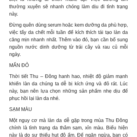
thường xuyên sẽ nhanh chóng làm dịu đi tình trạng
này.
Đừng quên dùng serum hoặc kem dưỡng da phù hợp,
việc tẩy da chết mỗi tuần để kích thích tái tạo làn da
căng mịn nhanh nhất. Thêm vào đó, bạn cần bổ sung
nguồn nước dinh dưỡng từ trái cây và rau củ mỗi
ngày.
MẨN ĐỎ
Thời tiết Thu – Đông hanh hao, nhiệt độ giảm mạnh
khiến làn da chúng ta dễ bị kích ứng và đỏ rát. Lúc
này, bạn nên lựa chọn những sản phẩm nhẹ dịu để
phục hồi lại làn da nhé.
SẠM MÀU
Một nguy cơ mà làn da dễ gặp trong mùa Thu Đông
chính là tình trạng da thâm sạm, xỉn màu. Biểu hiện
này là do sự thiếu hụt độ ẩm. Để ngăn ngừa, bạn có