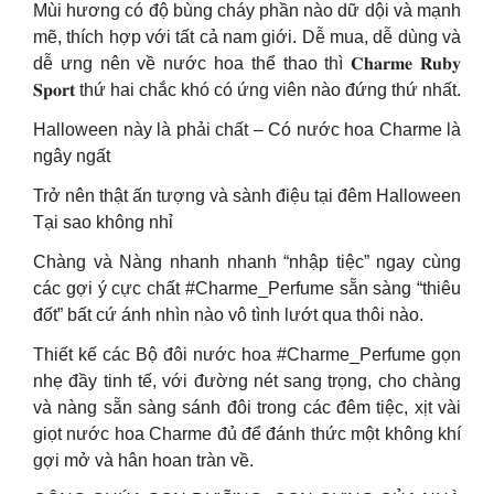
Mùi hương có độ bùng cháy phần nào dữ dội và mạnh
mẽ, thích hợp với tất cả nam giới. Dễ mua, dễ dùng và
dễ ưng nên về nước hoa thể thao thì 𝐂𝐡𝐚𝐫𝐦𝐞 𝐑𝐮𝐛𝐲
𝐒𝐩𝐨𝐫𝐭 thứ hai chắc khó có ứng viên nào đứng thứ nhất.
Halloween này là phải chất – Có nước hoa Charme là
ngây ngất
Trở nên thật ấn tượng và sành điệu tại đêm Halloween
Tại sao không nhỉ
Chàng và Nàng nhanh nhanh “nhập tiệc” ngay cùng
các gợi ý cực chất #Charme_Perfume sẵn sàng “thiêu
đốt” bất cứ ánh nhìn nào vô tình lướt qua thôi nào.
Thiết kế các Bộ đôi nước hoa #Charme_Perfume gọn
nhẹ đầy tinh tế, với đường nét sang trọng, cho chàng
và nàng sẵn sàng sánh đôi trong các đêm tiệc, xịt vài
giọt nước hoa Charme đủ để đánh thức một không khí
gợi mở và hân hoan tràn về.