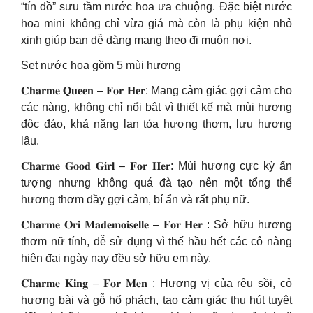
“tín đồ” sưu tầm nước hoa ưa chuộng. Đặc biệt nước
hoa mini không chỉ vừa giá mà còn là phụ kiện nhỏ
xinh giúp bạn dễ dàng mang theo đi muôn nơi.
Set nước hoa gồm 5 mùi hương
𝐂𝐡𝐚𝐫𝐦𝐞 𝐐𝐮𝐞𝐞𝐧 – 𝐅𝐨𝐫 𝐇𝐞𝐫: Mang cảm giác gợi cảm cho
các nàng, không chỉ nổi bật vì thiết kế mà mùi hương
độc đáo, khả năng lan tỏa hương thơm, lưu hương
lâu.
𝐂𝐡𝐚𝐫𝐦𝐞 𝐆𝐨𝐨𝐝 𝐆𝐢𝐫𝐥 – 𝐅𝐨𝐫 𝐇𝐞𝐫: Mùi hương cực kỳ ấn
tượng nhưng không quá đà tạo nên một tổng thể
hương thơm đầy gợi cảm, bí ẩn và rất phụ nữ.
𝐂𝐡𝐚𝐫𝐦𝐞 𝐎𝐫𝐢 𝐌𝐚𝐝𝐞𝐦𝐨𝐢𝐬𝐞𝐥𝐥𝐞 – 𝐅𝐨𝐫 𝐇𝐞𝐫 : Sở hữu hương
thơm nữ tính, dễ sử dụng vì thế hầu hết các cô nàng
hiện đại ngày nay đều sở hữu em này.
𝐂𝐡𝐚𝐫𝐦𝐞 𝐊𝐢𝐧𝐠 – 𝐅𝐨𝐫 𝐌𝐞𝐧 : Hương vị của rêu sồi, cỏ
hương bài và gỗ hổ phách, tạo cảm giác thu hút tuyệt