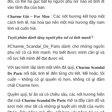
đối, có thể hạ gục bất kỳ người phụ nữ nào vô tình đi
vào lãnh địa của bạn.
𝐂𝐡𝐚𝐫𝐦𝐞 𝐆𝐢𝐨̀ – 𝐅𝐨𝐫 𝐌𝐞𝐧 : Các nốt hương kết hợp một
cách tinh tế, hài hoà tạo nên một mùi hương đầy nam
tính và cuốn hút.
𝑻𝒖𝒚𝒆̣̂𝒕 𝒑𝒉𝒂̂̉𝒎 𝒅𝒂̀𝒏𝒉 𝒕𝒂̣̆𝒏𝒈 𝒏𝒈𝒖̛𝒐̛̀𝒊 𝒑𝒉𝒖̣ 𝒏𝒖̛̃ 𝒄𝒂́ 𝒕𝒊́𝒏𝒉 𝒎𝒂̣𝒏𝒉?
#Charme_Scandal_De_Paris dành cho những người
phụ nữ có cá tính mạnh. Họ biết được mình cần gì và
nỗ lực hết mình để đạt được nó.
Với tạo hình lấp lánh một viên đá quý, 𝐂𝐡𝐚𝐫𝐦𝐞 𝐒𝐜𝐚𝐧𝐝𝐚𝐥
𝐃𝐞 𝐏𝐚𝐫𝐢𝐬 nổi bật, tinh tế đến từng chi tiết. Mê hoặc, lôi
cuốn – không có gì quyến rũ hơn, không có gì đậm
chất Charme hơn.
Quyền quý, bí ẩn và có chiều sâu, các nốt hương hiện
đại cuả 𝐂𝐡𝐚𝐫𝐦𝐞 𝐒𝐜𝐚𝐧𝐝𝐚𝐥 𝐃𝐞 𝐏𝐚𝐫𝐢𝐬 mở ra đầy cám dỗ và
tươi mới như tất cả những gì tuyệt vời nhất của nước