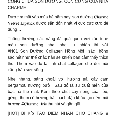
CÔNG CHÚA SON DƯỠNG, CON CƯNG CỦA NHÀ
CHARME
Được ra mắt vào mùa hè năm nay, son dưỡng 𝐂𝐡𝐚𝐫𝐦𝐞
𝐕𝐞𝐥𝐯𝐞𝐭 𝐋𝐢𝐩𝐬𝐭𝐢𝐜𝐤 được săn đón nhất vì cực cực cực dễ
dùng…
Thông thường các nàng đã quá quen với các tone
màu son dưỡng nhạt nhạt tự nhiên thì với
#N01_Son_Dưỡng_Collagen_Hồng_Môi sắc hồng
sắc nét như thế chắc hẳn sẽ khiến bạn cảm thấy thích
thú. Thêm vào đó là tinh chất collagen cho đôi môi
căng tràn sức sống.
Nhẹ nhàng, sảng khoái với hương trái cây cam
bergamot, hương bưởi. Sau đó là sự xuất hiện của
bạc hà the mát. Kèm theo chút cay nồng của tiêu,
gừng, thêm cỏ hương bài, bạch đậu khấu tạo nên mùi
hương #𝐂𝐡𝐚𝐫𝐦𝐞_𝐈𝐫𝐢𝐬 thu hút và gần gũi.
[HOT] Bí Kíp TẠO ĐIỂM NHẤN CHO CHÀNG &