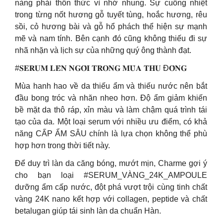
nàng phải thổn thức vì nhớ nhung. Sự cuồng nhiệt
trong từng nốt hương gỗ tuyết tùng, hoắc hương, rêu
sồi, cỏ hương bài và gỗ hổ phách thể hiện sự mạnh
mẽ và nam tính. Bên cạnh đó cũng không thiếu đi sự
nhã nhặn và lịch sự của những quý ông thành đạt.
#𝐒𝐄𝐑𝐔𝐌 𝐋𝐄̂𝐍 𝐍𝐆𝐎̂𝐈 𝐓𝐑𝐎𝐍𝐆 𝐌𝐔̀𝐀 𝐓𝐇𝐔 Đ𝐎̂𝐍𝐆
Mùa hanh hao về da thiếu ẩm và thiếu nước nên bắt
đầu bong tróc và nhăn nheo hơn. Độ ẩm giảm khiến
bề mặt da thô ráp, xỉn màu và làm chậm quá trình tái
tạo của da. Một loại serum với nhiều ưu điểm, có khả
năng CẤP ẨM SÂU chính là lựa chọn không thể phù
hợp hơn trong thời tiết này.
Để duy trì làn da căng bóng, mướt mịn, Charme gợi ý
cho bạn loại #SERUM_VÀNG_24K_AMPOULE
dưỡng ẩm cấp nước, đột phá vượt trội cùng tinh chất
vàng 24K nano kết hợp với collagen, peptide và chất
betalugan giúp tái sinh làn da chuẩn Hàn.