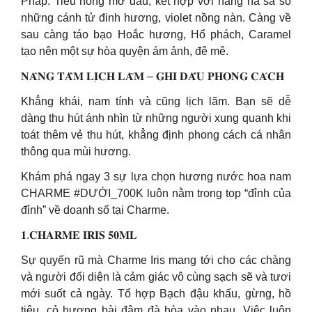
Pháp. Tiêu hồng mở đầu, kết hợp với hằng hà sa số
những cánh tử đinh hương, violet nồng nàn. Càng về
sau càng táo bạo Hoắc hương, Hổ phách, Caramel
tạo nên một sự hòa quyện ám ảnh, đê mê.
𝐍𝐀̂𝐍𝐆 𝐓𝐀̂̀𝐌 𝐋𝐈̣𝐂𝐇 𝐋𝐀̃𝐌 – 𝐆𝐇𝐈 𝐃𝐀̂́𝐔 𝐏𝐇𝐎𝐍𝐆 𝐂𝐀́𝐂𝐇
Khẳng khái, nam tính và cũng lịch lãm. Bạn sẽ dễ
dàng thu hút ánh nhìn từ những người xung quanh khi
toát thêm vẻ thu hút, khẳng định phong cách cá nhân
thông qua mùi hương.
Khám phá ngay 3 sự lựa chọn hương nước hoa nam
CHARME #DƯỚI_700K luôn nằm trong top “đỉnh của
đỉnh” về doanh số tại Charme.
𝟏.𝐂𝐇𝐀𝐑𝐌𝐄 𝐈𝐑𝐈𝐒 𝟓𝟎𝐌𝐋
Sự quyến rũ mà Charme Iris mang tới cho các chàng
và người đối diện là cảm giác vô cùng sạch sẽ và tươi
mới suốt cả ngày. Tổ hợp Bạch đậu khấu, gừng, hồ
tiêu, cỏ hương bài đậm đà hòa vào nhau. Việc luôn