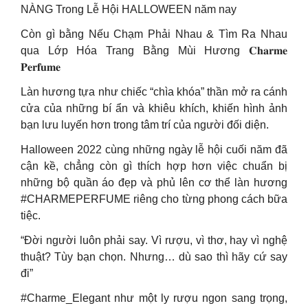
NÀNG Trong Lễ Hội HALLOWEEN năm nay
Còn gì bằng Nếu Chạm Phải Nhau & Tìm Ra Nhau
qua Lớp Hóa Trang Bằng Mùi Hương 𝐂𝐡𝐚𝐫𝐦𝐞
𝐏𝐞𝐫𝐟𝐮𝐦𝐞
Làn hương tựa như chiếc “chìa khóa” thần mở ra cánh
cửa của những bí ẩn và khiêu khích, khiến hình ảnh
bạn lưu luyến hơn trong tâm trí của người đối diện.
Halloween 2022 cùng những ngày lễ hội cuối năm đã
cận kề, chẳng còn gì thích hợp hơn việc chuẩn bị
những bộ quần áo đẹp và phủ lên cơ thể làn hương
#CHARMEPERFUME riêng cho từng phong cách bữa
tiệc.
“Đời người luôn phải say. Vì rượu, vì thơ, hay vì nghệ
thuật? Tùy bạn chọn. Nhưng… dù sao thì hãy cứ say
đi”
#Charme_Elegant như một ly rượu ngon sang trọng,