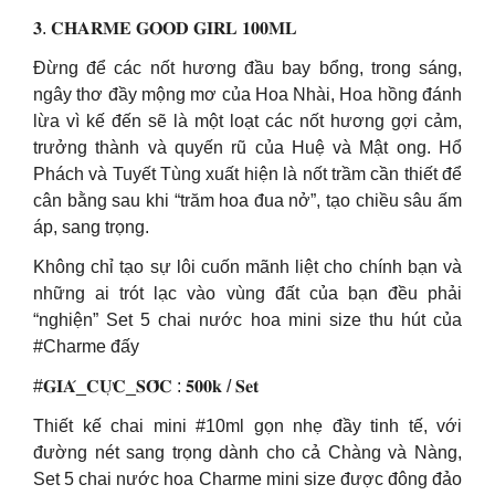
𝟑. 𝐂𝐇𝐀𝐑𝐌𝐄 𝐆𝐎𝐎𝐃 𝐆𝐈𝐑𝐋 𝟏𝟎𝟎𝐌𝐋
Đừng để các nốt hương đầu bay bổng, trong sáng,
ngây thơ đầy mộng mơ của Hoa Nhài, Hoa hồng đánh
lừa vì kế đến sẽ là một loạt các nốt hương gợi cảm,
trưởng thành và quyến rũ của Huệ và Mật ong. Hổ
Phách và Tuyết Tùng xuất hiện là nốt trầm cần thiết để
cân bằng sau khi “trăm hoa đua nở”, tạo chiều sâu ấm
áp, sang trọng.
Không chỉ tạo sự lôi cuốn mãnh liệt cho chính bạn và
những ai trót lạc vào vùng đất của bạn đều phải
“nghiện” Set 5 chai nước hoa mini size thu hút của
#Charme đấy
#𝐆𝐈𝐀́_𝐂𝐔̛̣𝐂_𝐒𝐎̂́𝐂 : 𝟓𝟎𝟎𝐤 / 𝐒𝐞𝐭
Thiết kế chai mini #10ml gọn nhẹ đầy tinh tế, với
đường nét sang trọng dành cho cả Chàng và Nàng,
Set 5 chai nước hoa Charme mini size được đông đảo