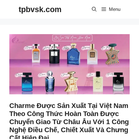
Skip
tpbvsk.com
to
Menu
content
Charme Được Sản Xuất Tại Việt Nam
Theo Công Thức Hoàn Toàn Được
Chuyển Giao Từ Châu Âu Với 1 Công
Nghệ Điều Chế, Chiết Xuất Và Chưng
Cất Hiện Đại.