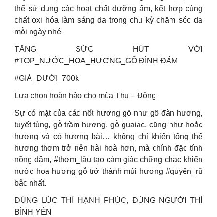
thể sử dụng các hoạt chất dưỡng ẩm, kết hợp cùng
chất oxi hóa làm sáng da trong chu kỳ chăm sóc da
mỗi ngày nhé.
TĂNG SỨC HÚT VỚI
#TOP_NƯỚC_HOA_HƯƠNG_GỖ ĐÌNH ĐÁM
#GIÁ_DƯỚI_700k
Lựa chọn hoàn hảo cho mùa Thu – Đông
Sự có mặt của các nốt hương gỗ như gỗ đàn hương,
tuyết tùng, gỗ trầm hương, gỗ guaiac, cũng như hoắc
hương và cỏ hương bài… không chỉ khiến tổng thể
hương thơm trở nên hài hoà hơn, mà chính đặc tính
nồng đậm, #thơm_lâu tạo cảm giác chững chạc khiến
nước hoa hương gỗ trở thành mùi hương #quyến_rũ
bậc nhất.
ĐÚNG LÚC THÌ HẠNH PHÚC, ĐÚNG NGƯỜI THÌ
BÌNH YÊN