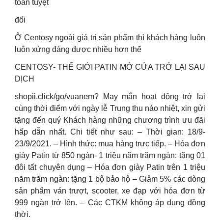
toàn tuyệt
đối
Ở Centosy ngoài giá trị sản phẩm thì khách hàng luôn
luôn xứng đáng được nhiều hơn thế
CENTOSY- THẾ GIỚI PATIN MỞ CỬA TRỞ LẠI SAU
DỊCH
shopii.click/go/vuanem? May mắn hoạt động trở lại
cùng thời điểm với ngày lễ Trung thu náo nhiệt, xin gửi
tặng đến quý Khách hàng những chương trình ưu đãi
hấp dẫn nhất. Chi tiết như sau: – Thời gian: 18/9-
23/9/2021. – Hình thức: mua hàng trực tiếp. – Hóa đơn
giày Patin từ 850 ngàn- 1 triệu năm trăm ngàn: tặng 01
đôi tất chuyên dụng – Hóa đơn giày Patin trên 1 triệu
năm trăm ngàn: tặng 1 bộ bảo hộ – Giảm 5% các dòng
sản phẩm ván trượt, scooter, xe đạp với hóa đơn từ
999 ngàn trở lên. – Các CTKM không áp dụng đồng
thời.