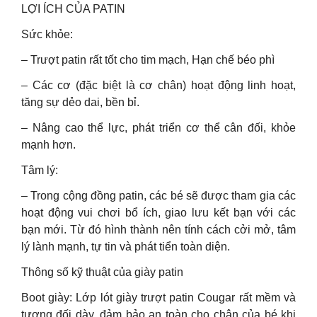
LỢI ÍCH CỦA PATIN
Sức khỏe:
– Trượt patin rất tốt cho tim mạch, Hạn chế béo phì
– Các cơ (đặc biệt là cơ chân) hoạt động linh hoạt,
tăng sự dẻo dai, bền bỉ.
– Nâng cao thể lực, phát triển cơ thể cân đối, khỏe
mạnh hơn.
Tâm lý:
– Trong cộng đồng patin, các bé sẽ được tham gia các
hoạt động vui chơi bổ ích, giao lưu kết bạn với các
bạn mới. Từ đó hình thành nên tính cách cởi mở, tâm
lý lành mạnh, tự tin và phát tiển toàn diện.
Thông số kỹ thuật của giày patin
Boot giày: Lớp lót giày trượt patin Cougar rất mềm và
tương đối dày, đảm bảo an toàn cho chân của bé khi