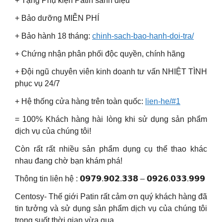
+ Tặng Phụ kiện Patin sành điệu
+ Bảo dưỡng MIỄN PHÍ
+ Bảo hành 18 tháng:
chinh-sach-bao-hanh-doi-tra/
+ Chứng nhận phân phối độc quyền, chính hãng
+ Đội ngũ chuyên viên kinh doanh tư vấn NHIỆT TÌNH
phục vụ 24/7
+ Hệ thống cửa hàng trên toàn quốc:
lien-he/#1
= 100% Khách hàng hài lòng khi sử dụng sản phẩm
dịch vụ của chúng tôi!
Còn rất rất nhiều sản phẩm dụng cụ thể thao khác
nhau đang chờ bạn khám phá!
Thông tin liên hệ : 𝟬𝟵𝟳𝟵.𝟵𝟬𝟮.𝟯𝟯𝟴 – 𝟬𝟵𝟮𝟲.𝟬𝟯𝟯.𝟵𝟵𝟵
Centosy- Thế giới Patin rất cảm ơn quý khách hàng đã
tin tưởng và sử dụng sản phẩm dịch vụ của chúng tôi
trong suốt thời gian vừa qua.