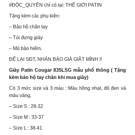
#ĐỘC_QUYỀN chỉ có tại: THẾ GIỚI PATIN
Tặng kèm các phụ kiện:
– Bảo hộ chân tay
– Túi đựng giày
– Mũ bảo hiểm.
ĐỂ LẠI SĐT, NHẬN BÁO GIÁ GIẬT MÌNH !!
Giày Patin Cougar 835LSG mẫu phổ thông ( Tặng
kèm bảo hộ tay chân khi mua giày)
Có 3 mức size và 3 màu : Màu hồng nhạt, đỏ đen và
màu vàng.
– Size S : 28-32
– Size M : 33-37
– Size L : 38-41