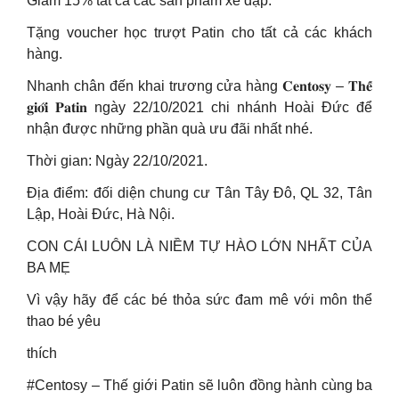
Giảm 15% tất cả các sản phẩm xe đạp.
Tặng voucher học trượt Patin cho tất cả các khách
hàng.
Nhanh chân đến khai trương cửa hàng 𝐂𝐞𝐧𝐭𝐨𝐬𝐲 – 𝐓𝐡𝐞̂́
𝐠𝐢𝐨̛́𝐢 𝐏𝐚𝐭𝐢𝐧 ngày 22/10/2021 chi nhánh Hoài Đức để
nhận được những phần quà ưu đãi nhất nhé.
Thời gian: Ngày 22/10/2021.
Địa điểm: đối diện chung cư Tân Tây Đô, QL 32, Tân
Lập, Hoài Đức, Hà Nội.
CON CÁI LUÔN LÀ NIỀM TỰ HÀO LỚN NHẤT CỦA
BA MẸ
Vì vậy hãy để các bé thỏa sức đam mê với môn thể
thao bé yêu
thích
#Centosy – Thế giới Patin sẽ luôn đồng hành cùng ba