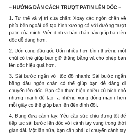
– HƯỚNG DẪN CÁCH TRƯỢT PATIN LÊN DỐC –
1. Tư thế và vị trí của chân: Xoay các ngón chân về
phía bên ngoài để tạo hình xương cá với đường trượt
patin của mình. Việc định vị bàn chân này giúp bạn lên
dốc dễ dàng hơn.
2. Uốn cong đầu gối: Uốn nhiều hơn bình thường một
chút có thể giúp bạn giữ thăng bằng và cho phép bạn
lên dốc hiệu quả hơn.
3. Sải bước ngắn với tốc độ nhanh: Sải bước ngắn
bằng đầu ngón chân có thể giúp bạn dễ dàng di
chuyển lên dốc. Bạn cần thực hiện nhiều cú hích nhỏ
nhưng mạnh để tạo ra những xung động mạnh hơn
mỗi giây có thể giúp bạn lên đến đỉnh đồi.
4. Đung đưa cánh tay: Yêu cầu sức chịu đựng tốt để
tiếp tục sải bước lên dốc với cánh tay vung trong thời
gian dài. Một lần nữa, bạn cần phải di chuyển cánh tay