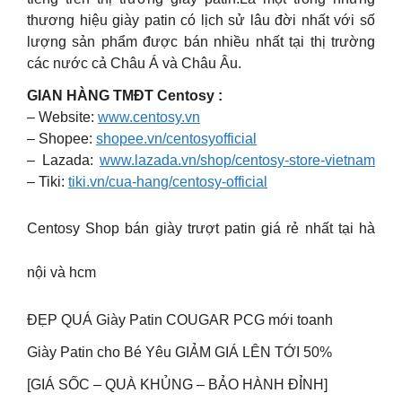
thương hiệu giày patin có lịch sử lâu đời nhất với số
lượng sản phẩm được bán nhiều nhất tại thị trường
các nước cả Châu Á và Châu Âu.
GIAN HÀNG TMĐT Centosy :
– Website:
www.centosy.vn
– Shopee:
shopee.vn/centosyofficial
– Lazada:
www.lazada.vn/shop/centosy-store-vietnam
– Tiki:
tiki.vn/cua-hang/centosy-official
Centosy Shop bán giày trượt patin giá rẻ nhất tại hà
nội và hcm
ĐẸP QUÁ Giày Patin COUGAR PCG mới toanh
Giày Patin cho Bé Yêu GIẢM GIÁ LÊN TỚI 50%
[GIÁ SỐC – QUÀ KHỦNG – BẢO HÀNH ĐỈNH]