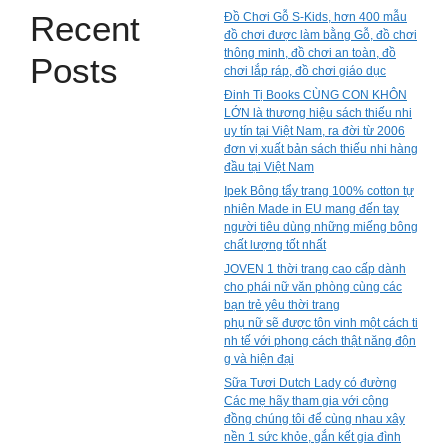
Recent
Đồ Chơi Gỗ S-Kids, hơn 400 mẫu
đồ chơi được làm bằng Gỗ, đồ chơi
thông minh, đồ chơi an toàn, đồ
Posts
chơi lắp ráp, đồ chơi giáo dục
Đinh Tị Books CÙNG CON KHÔN
LỚN là thương hiệu sách thiếu nhi
uy tín tại Việt Nam, ra đời từ 2006
đơn vị xuất bản sách thiếu nhi hàng
đầu tại Việt Nam
Ipek Bông tẩy trang 100% cotton tự
nhiên Made in EU mang đến tay
người tiêu dùng những miếng bông
chất lượng tốt nhất
JOVEN 1 thời trang cao cấp dành
cho phái nữ văn phòng cùng các
bạn trẻ yêu thời trang
phụ nữ sẽ được tôn vinh một cách ti
nh tế với phong cách thật năng độn
g và hiện đại
Sữa Tươi Dutch Lady có đường
Các mẹ hãy tham gia với cộng
đồng chúng tôi để cùng nhau xây
nền 1 sức khỏe, gắn kết gia đình