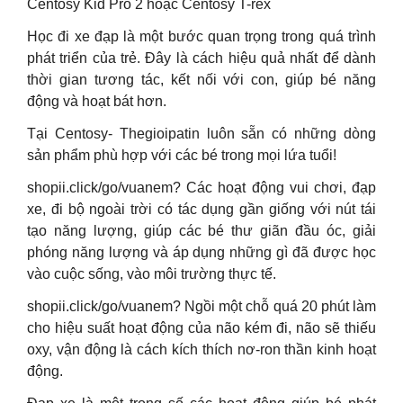
Centosy Kid Pro 2 hoặc Centosy T-rex
Học đi xe đạp là một bước quan trọng trong quá trình
phát triển của trẻ. Đây là cách hiệu quả nhất để dành
thời gian tương tác, kết nối với con, giúp bé năng
động và hoạt bát hơn.
Tại Centosy- Thegioipatin luôn sẵn có những dòng
sản phẩm phù hợp với các bé trong mọi lứa tuổi!
shopii.click/go/vuanem? Các hoạt động vui chơi, đạp
xe, đi bộ ngoài trời có tác dụng gần giống với nút tái
tạo năng lượng, giúp các bé thư giãn đầu óc, giải
phóng năng lượng và áp dụng những gì đã được học
vào cuộc sống, vào môi trường thực tế.
shopii.click/go/vuanem? Ngồi một chỗ quá 20 phút làm
cho hiệu suất hoạt động của não kém đi, não sẽ thiếu
oxy, vận động là cách kích thích nơ-ron thần kinh hoạt
động.