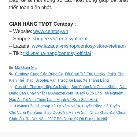
Đạp xe là một trong số các hoạt động giúp bé phát
triển toàn diện nhất.
GIAN HÀNG TMĐT Centosy :
– Website:
www.centosy.vn
– Shopee:
shopee.vn/centosyofficial
– Lazada:
www.lazada.vn/shop/centosy-store-vietnam
– Tiki:
tiki.vn/cua-hang/centosy-official
Categories
Mã Giảm Giá
Tags
Centosy
,
Cung Cấp Dụng Cụ
,
Đồ Chơi Trẻ Em
,
Heelyx
,
Patin
,
Phụ
Kiện Thể Thao
,
Scooter
,
Ván Trượt
,
Xe Đạp
,
Xe Thăng Bằng
Cosori 1 Thương Hiệu Có Những Sản Phẩm Nồi Chiên Không Dầu
Đang Bán Chạy Nhất Tại Amazon.com Tại Mỹ Giúp Cho Trải Nghiệm
Nấu Ăn Tại Nhà Thêm Lành Mạnh Và Đơn Giản Hơn.
Lavima Bộ Giải Pháp Xử Lý Nấm Ngứa, Huyết Trắng, Lộ Tuyến
Cho Vùng Kín Bằng Thảo Dược Và Men Vi Sinh Nhập Khẩu Đạt Chuẩn
Châu Âu, Ra Đời Năm 2017 Bởi Dược Sỹ Đh Dược Hà Nội