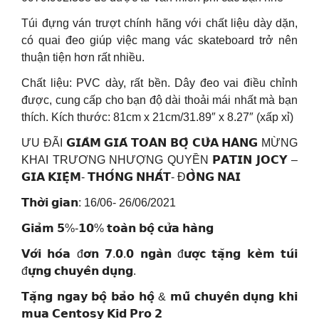
Túi đựng ván trượt chính hãng với chất liệu dày dặn,
có quai đeo giúp việc mang vác skateboard trở nên
thuận tiện hơn rất nhiều.
Chất liệu: PVC dày, rất bền. Dây đeo vai điều chỉnh
được, cung cấp cho bạn độ dài thoải mái nhất mà bạn
thích. Kích thước: 81cm x 21cm/31.89″ x 8.27″ (xấp xỉ)
ƯU ĐÃI 𝗚𝗜𝗔̉𝗠 𝗚𝗜𝗔́ 𝗧𝗢𝗔̀𝗡 𝗕𝗢̣̂ 𝗖𝗨̛̉𝗔 𝗛𝗔̀𝗡𝗚 MỪNG
KHAI TRƯƠNG NHƯỢNG QUYỀN 𝗣𝗔𝗧𝗜𝗡 𝗝𝗢𝗖𝗬 –
𝗚𝗜𝗔 𝗞𝗜𝗘̣̂𝗠- 𝗧𝗛𝗢̂́𝗡𝗚 𝗡𝗛𝗔̂́𝗧- Đ𝗢̂̀𝗡𝗚 𝗡𝗔𝗜
𝗧𝗵𝗼̛̀𝗶 𝗴𝗶𝗮𝗻: 16/06- 26/06/2021
𝗚𝗶𝗮̉𝗺 𝟱%-𝟭𝟬% 𝘁𝗼𝗮̀𝗻 𝗯𝗼̣̂ 𝗰𝘂̛̉𝗮 𝗵𝗮̀𝗻𝗴
𝗩𝗼̛́𝗶 𝗵𝗼́𝗮 đ𝗼̛𝗻 𝟳.𝟬.𝟬 𝗻𝗴𝗮̀𝗻 đ𝘂̛𝗼̛̣𝗰 𝘁𝗮̣̆𝗻𝗴 𝗸𝗲̀𝗺 𝘁𝘂́𝗶
đ𝘂̛̣𝗻𝗴 𝗰𝗵𝘂𝘆𝗲̂𝗻 𝗱𝘂̣𝗻𝗴.
𝗧𝗮̣̆𝗻𝗴 𝗻𝗴𝗮𝘆 𝗯𝗼̣̂ 𝗯𝗮̉𝗼 𝗵𝗼̣̂ & 𝗺𝘂̃ 𝗰𝗵𝘂𝘆𝗲̂𝗻 𝗱𝘂̣𝗻𝗴 𝗸𝗵𝗶
𝗺𝘂𝗮 𝗖𝗲𝗻𝘁𝗼𝘀𝘆 𝗞𝗶𝗱 𝗣𝗿𝗼 𝟮