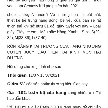
Nếu đã trót yêu màu hồng & ghét sự giả dối thì mời
vào team Centosy Kid pro phiên bản 2021
shopii.click/go/vuanem? Với những họa tiết bắt mắt,
thiết kế trẻ trung năng động, bé yêu của bạn sẽ rất
thích thú khi sở hữu 01 đôi giày tuyệt vời này – Loại
giày: Giày trẻ em – Màu sắc: Hồng, Xanh – Size: S(29-
32), M(33-36), L(37-40)
RỘN RÀNG KHAI TRƯƠNG CỬA HÀNG NHƯỢNG
QUYỀN JOCY ĐẦU TIÊN TẠI KINH MÔN HẢI
DƯƠNG
Nội dung chương trình như sau
𝗧𝗵𝗼̛̀𝗶 𝗴𝗶𝗮𝗻: 11/07- 18/07/2021
𝗚𝗶𝗮̉𝗺 𝟱% các sản phẩm thương hiệu Centosy
Giảm 𝟭𝟬% 𝘁𝗼𝗮̀𝗻 𝗯𝗼̣̂ 𝗰𝘂̛̉𝗮 𝗵𝗮̀𝗻𝗴 cùng nhiều ưu đãi
hấp dẫn khác.
Với HĐ mua giày Patin 6.0.0 k tặng ngay tất chuyên