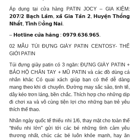
Áp dụng tại cửa hàng PATIN JOCY – GIA KIỆM:
𝟮𝟬𝟳/𝟮 𝗕𝗮̣𝗰𝗵 𝗟𝗮̂𝗺, 𝘅𝗮̃ 𝗚𝗶𝗮 𝗧𝗮̂𝗻 𝟮, 𝗛𝘂𝘆𝗲̣̂𝗻 𝗧𝗵𝗼̂́𝗻𝗴
𝗡𝗵𝗮̂́𝘁, 𝗧𝗶̉𝗻𝗵 Đ𝗼̂̀𝗻𝗴 𝗡𝗮𝗶.
– 𝗛𝗼𝘁𝗹𝗶𝗻𝗲 𝗰𝘂̛̉𝗮 𝗵𝗮̀𝗻𝗴 : 𝟬𝟵𝟳𝟵.𝟲𝟯𝟲.𝟵𝟲𝟱.
02 MẪU TÚI ĐỰNG GIÀY PATIN CENTOSY- THẾ
GIỚI PATIN
Túi đựng giày patin có 3 ngăn: ĐỰNG GIÀY PATIN +
BẢO HỘ CHÂN TAY + MŨ PATIN và các đồ dùng cá
nhân khác ️Có quai xách giúp bạn có thể dễ dàng
mang theo khi di chuyển. ️Đường may sắc sảo, tinh tế,
dây kéo trơn láng, bền chắc. ️Thích hợp cho những dịp
đi chơi xa và vô cùng tiện lợi cho những bạn trẻ yêu
thích thể thao.
Nhân ngày quốc tế thiếu nhi 1/6, thay mặt cho toàn thể
“thiếu nhi lớn” gửi tới các bé những tình cảm yêu
thương nhất, chúc các bé luôn khỏe mạnh, hay ăn