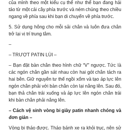
của mình theo một kiểu cụ thể như thể bạn đang hái
táo từ một cái cây phía trước và ném chúng theo chiều
ngang về phía sau khi bạn di chuyển về phía trước.
5. Sử dụng hông cho mỗi sải chân và luôn đưa chân
trở lại vị trí trung tâm.
–
– TRƯỢT PATIN LÙI –
– Bạn đặt bàn chân theo hình chữ “V” ngược. Tức là
các ngón chân gần sát nhau còn hai gót chân tách ra
hai bên. Giữ nguyên tư thế ngồi xổm và tạo áp lực lên
ngón chân phải với bàn chân còn lại nâng lên. Sau đó,
bạn thả chân trái xuống và áp lực lên ngón chân trái
khi bàn chân phải nâng lên.
– Cách vệ sinh vòng bi giày patin nhanh chóng và
đơn giản –
Vòng bi tháo được. Tháo bánh xe ra khỏi trục, nên sử