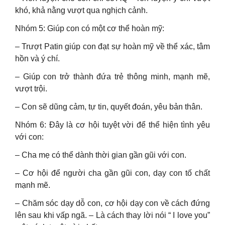
khó, khả nằng vượt qua nghịch cảnh.
Nhóm 5: Giúp con có một cơ thể hoàn mỹ:
– Trượt Patin giúp con đạt sự hoàn mỹ về thể xác, tâm
hồn và ý chí.
– Giúp con trở thành đứa trẻ thông minh, mạnh mẽ,
vượt trội.
– Con sẽ dũng cảm, tự tin, quyết đoán, yêu bản thân.
Nhóm 6: Đây là cơ hội tuyệt vời để thể hiện tình yêu
với con:
– Cha mẹ có thể dành thời gian gần gũi với con.
– Cơ hội để người cha gần gũi con, dạy con tố chất
mạnh mẽ.
– Chăm sóc dạy dỗ con, cơ hội dạy con về cách đứng
lên sau khi vấp ngã. – Là cách thay lời nói “ I love you”