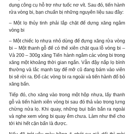
dụng công cụ hỗ trợ như tuốc nơ vít. Sau đó, tiến hành
rửa vòng bi, bạn chuẩn bị những nguyên liệu sau đây:
– Một lọ thủy tinh phải lắp chặt để dựng xăng ngâm
vòng bi
– Một chiếc lọ nhựa nhỏ dùng để đựng xăng rửa vòng
bi – Một thanh gỗ để có thể xiên chặt qua lỗ vòng bi –
Và 200 – 300g xăng Tiến hành ngâm các vòng bi trong
xăng một khoảng thời gian ngắn. Vẫn đậy nắp lọ bình
thường và lắc mạnh tay để mỡ cũ đang bám vào viên
bi sẽ rời ra. Đổ các vòng bi ra ngoài và tiến hành đổ bỏ
xăng bẩn.
Tiếp đó, cho xăng vào trong một hộp nhựa, lấy thanh
gỗ và tiến hành xiên vòng bi sau đó thả vào trong lưng
chừng nửa lọ. Khi quay, những bụi bẩn bắn ra ngoài
và nghe xem vòng bi quay êm chưa. Làm như thế cho
tới khi hết cặn bẩn là được.