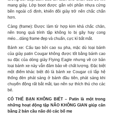
mang giày. Lớp boot được gắn với phần nhựa cứng
bên ngoài cố định, khiến đôi giày trở nên chắc chắn
hơn.
Càng (frame): Được làm từ hợp kim khá chắc chăn,
nên trong quá trình tập không lo bị gãy hay cong
méo…dáng frame đẹp và chuẩn, cực kì bắt mắt.
Bánh xe: Cấu tạo bởi cao su pha, mặc dù loại bánh
của giày patin Cougar không được tốt bằng bánh cao
su đặc của dòng giày Flying Eagle nhưng về cơ bản
loại bánh xe này vẫn đảm bảo về chất lượng. Đặc biệt
một điểm khác biệt đó là bánh xe Cougar có lắp hệ
thống đèn phát sáng ở bánh đầu tiên, phát sáng khi
chuyển động rất bắt mắt, tạo nên sự thích thú cho các
bé.
CÓ THỂ BẠN KHÔNG BIẾT – Patin là một trong
những hoạt động tập NÃO KHÔNG GIAN giúp cân
bằng 2 bán cầu não đó các bố mẹ