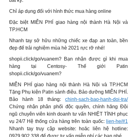
bất kỳ.
Chỉ áp dụng đối với hình thức mua hàng online
Đặc biệt MIỄN PHÍ giao hàng nội thành Hà Nội và
TP.HCM
Nhanh tay sở hữu những chiếc xe đạp an toàn, bền
đẹp để trải nghiệm mùa hè 2021 rực rỡ nhé!
shopii.click/go/vuanem? Bạn nhận được gì khi mua
hàng tại Centosy- Thế giới Patin
shopii.click/go/vuanem?
MIỄN PHÍ giao hàng nội thành Hà Nội và TP.HCM
Tặng Phụ kiện Patin sành điệu. Bảo dưỡng MIỄN PHÍ.
Bảo hành 18 tháng:
chinh-sach-bao-hanh-doi-tra/
Chứng nhận phân phối độc quyền, chính hãng Đội
ngũ chuyên viên kinh doanh tư vấn NHIỆT TÌNH phục
vụ 24/7 Hệ thống cửa hàng trên toàn quốc:
lien-he/#1
Nhanh tay truy cập website: hoăc liên hệ hotline:
0979.902.338 để được tư vấn miễn phí các bạn nhé