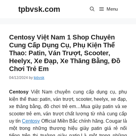
Skip
tpbvsk.com
to
Menu
content
Centosy Việt Nam 1 Shop Chuyên
Cung Cấp Dụng Cụ, Phụ Kiện Thể
Thao: Patin, Ván Trượt, Scooter,
Heelyx, Xe Đạp, Xe Thăng Bằng, Đồ
Chơi Trẻ Em
04/12/2024
by
tpbvsk
Centosy
Việt Nam chuyên cung cấp dụng cụ, phụ
kiện thể thao: patin, ván trượt, scooter, heelyx, xe đạp,
xe thăng bằng, đồ chơi trẻ em…Mua giày patin và xe
scooter trẻ em, ván trượt chất lượng từ nhà cung cấp
uy tín
Centosy
Official Miền Bắc chính hãng. Cougar là
một trong những thương hiệu giày patin giá rẻ nổi
tiếng trên thị trường giày patin.Là một trong những