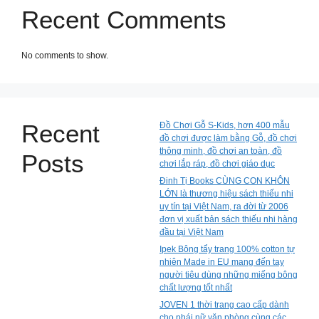
Recent Comments
No comments to show.
Recent
Đồ Chơi Gỗ S-Kids, hơn 400 mẫu
đồ chơi được làm bằng Gỗ, đồ chơi
thông minh, đồ chơi an toàn, đồ
Posts
chơi lắp ráp, đồ chơi giáo dục
Đinh Tị Books CÙNG CON KHÔN
LỚN là thương hiệu sách thiếu nhi
uy tín tại Việt Nam, ra đời từ 2006
đơn vị xuất bản sách thiếu nhi hàng
đầu tại Việt Nam
Ipek Bông tẩy trang 100% cotton tự
nhiên Made in EU mang đến tay
người tiêu dùng những miếng bông
chất lượng tốt nhất
JOVEN 1 thời trang cao cấp dành
cho phái nữ văn phòng cùng các