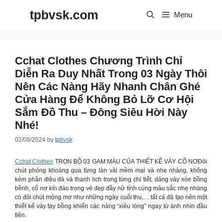
Skip
tpbvsk.com
to
Menu
content
Cchat Clothes Chương Trình Chỉ
Diễn Ra Duy Nhất Trong 03 Ngày Thôi
Nên Các Nàng Hãy Nhanh Chân Ghé
Cửa Hàng Để Không Bỏ Lỡ Cơ Hội
Sắm Đồ Thu – Đông Siêu Hời Này
Nhé!
02/08/2024
by
tpbvsk
Cchat Clothes
TRỌN BỘ 03 GAM MÀU CỦA THIẾT KẾ VÁY CỔ NƠĐôi
chút phóng khoáng qua từng làn vải mềm mại và nhẹ nhàng, không
kém phần điệu đà và thanh lịch trong từng chi tiết, dáng váy xòe bồng
bềnh, cổ nơ kín đáo trong vẻ đẹp đầy nữ tính cùng màu sắc nhẹ nhàng
có đôi chút mộng mơ như những ngày cuối thu,… tất cả đã tạo nên một
thiết kế váy tay bồng khiến các nàng “xiêu lòng” ngay từ ánh nhìn đầu
tiên.