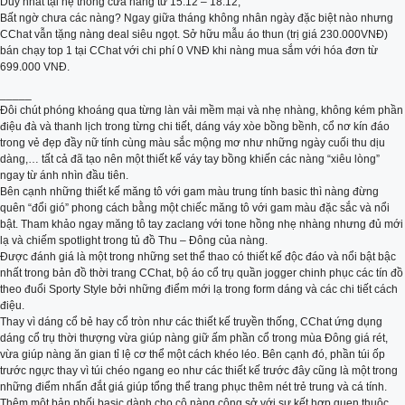
Duy nhất tại hệ thống cửa hàng từ 15.12 – 18.12;
Bất ngờ chưa các nàng? Ngay giữa tháng không nhân ngày đặc biệt nào nhưng
CChat vẫn tặng nàng deal siêu ngọt. Sở hữu mẫu áo thun (trị giá 230.000VNĐ)
bán chạy top 1 tại CChat với chi phí 0 VNĐ khi nàng mua sắm với hóa đơn từ
699.000 VNĐ.
_____
Đôi chút phóng khoáng qua từng làn vải mềm mại và nhẹ nhàng, không kém phần
điệu đà và thanh lịch trong từng chi tiết, dáng váy xòe bồng bềnh, cổ nơ kín đáo
trong vẻ đẹp đầy nữ tính cùng màu sắc mộng mơ như những ngày cuối thu dịu
dàng,… tất cả đã tạo nên một thiết kế váy tay bồng khiến các nàng “xiêu lòng”
ngay từ ánh nhìn đầu tiên.
Bên cạnh những thiết kế măng tô với gam màu trung tính basic thì nàng đừng
quên “đổi gió” phong cách bằng một chiếc măng tô với gam màu đặc sắc và nổi
bật. Tham khảo ngay măng tô tay zaclang với tone hồng nhẹ nhàng nhưng đủ mới
lạ và chiếm spotlight trong tủ đồ Thu – Đông của nàng.
Được đánh giá là một trong những set thể thao có thiết kế độc đáo và nổi bật bậc
nhất trong bản đồ thời trang CChat, bộ áo cổ trụ quần jogger chinh phục các tín đồ
theo đuổi Sporty Style bởi những điểm mới lạ trong form dáng và các chi tiết cách
điệu.
Thay vì dáng cổ bẻ hay cổ tròn như các thiết kế truyền thống, CChat ứng dụng
dáng cổ trụ thời thượng vừa giúp nàng giữ ấm phần cổ trong mùa Đông giá rét,
vừa giúp nàng ăn gian tỉ lệ cơ thể một cách khéo léo. Bên cạnh đó, phần túi ốp
trước ngực thay vì túi chéo ngang eo như các thiết kế trước đây cũng là một trong
những điểm nhấn đắt giá giúp tổng thể trang phục thêm nét trẻ trung và cá tính.
Thêm một bản phối basic dành cho cô nàng công sở với sự kết hợp quen thuộc