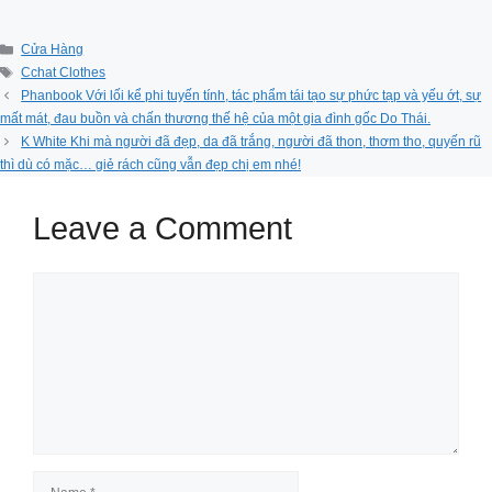
Categories
Cửa Hàng
Tags
Cchat Clothes
Phanbook Với lối kể phi tuyến tính, tác phẩm tái tạo sự phức tạp và yếu ớt, sự
mất mát, đau buồn và chấn thương thế hệ của một gia đình gốc Do Thái.
K White Khi mà người đã đẹp, da đã trắng, người đã thon, thơm tho, quyến rũ
thì dù có mặc… giẻ rách cũng vẫn đẹp chị em nhé!
Leave a Comment
Comment
Name