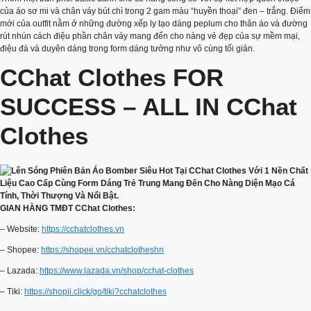
của áo sơ mi và chân váy bút chì trong 2 gam màu “huyền thoại” đen – trắng. Điểm
mới của outfit nằm ở những đường xếp ly tạo dáng peplum cho thân áo và đường
rút nhún cách điệu phần chân váy mang đến cho nàng vẻ đẹp của sự mềm mại,
điệu đà và duyên dáng trong form dáng tưởng như vô cùng tối giản.
CChat Clothes FOR
SUCCESS – ALL IN CChat
Clothes
GIAN HÀNG TMĐT CChat Clothes:
– Website:
https://cchatclothes.vn
– Shopee:
https://shopee.vn/cchatclotheshn
– Lazada:
https://www.lazada.vn/shop/cchat-clothes
– Tiki:
https://shopii.click/go/tiki?cchatclothes