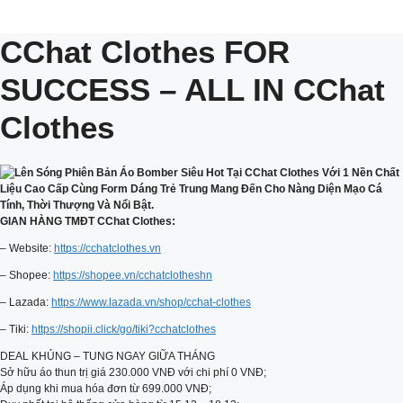
CChat Clothes FOR
SUCCESS – ALL IN CChat
Clothes
GIAN HÀNG TMĐT CChat Clothes:
– Website:
https://cchatclothes.vn
– Shopee:
https://shopee.vn/cchatclotheshn
– Lazada:
https://www.lazada.vn/shop/cchat-clothes
– Tiki:
https://shopii.click/go/tiki?cchatclothes
DEAL KHỦNG – TUNG NGAY GIỮA THÁNG
Sở hữu áo thun trị giá 230.000 VNĐ với chi phí 0 VNĐ;
Áp dụng khi mua hóa đơn từ 699.000 VNĐ;