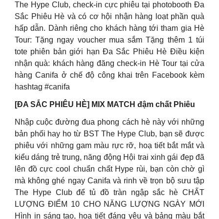
The Hype Club, check-in cực phiêu tại photobooth Đa
Sắc Phiêu Hè và có cơ hội nhận hàng loạt phần quà
hấp dẫn. Dành riêng cho khách hàng tới tham gia Hè
Tour: Tặng ngay voucher mua sắm Tặng thêm 1 túi
tote phiên bản giới hạn Đa Sắc Phiêu Hè Điều kiện
nhận quà: khách hàng đăng check-in Hè Tour tại cửa
hàng Canifa ở chế độ công khai trên Facebook kèm
hashtag #canifa
[ĐA SẮC PHIÊU HÈ] MIX MATCH đậm chất Phiêu
Nhập cuộc đường đua phong cách hè này với những
bản phối hay ho từ BST The Hype Club, bạn sẽ được
phiêu với những gam màu rực rỡ, hoạ tiết bắt mắt và
kiểu dáng trẻ trung, năng động Hội trai xinh gái đẹp đã
lên đồ cực cool chuẩn chất Hype rùi, bạn còn chờ gì
mà không ghé ngay Canifa và rinh về trọn bộ sưu tập
The Hype Club để tủ đồ tràn ngập sắc hè CHẤT
LƯỢNG ĐIỂM 10 CHO NĂNG LƯỢNG NGÀY MỚI
Hình in sáng tạo, hoạ tiết đáng yêu và bảng màu bắt