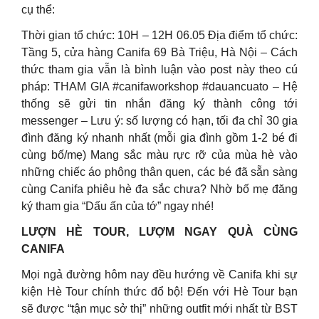
cụ thể:
Thời gian tổ chức: 10H – 12H 06.05 Địa điểm tổ chức:
Tầng 5, cửa hàng Canifa 69 Bà Triệu, Hà Nội – Cách
thức tham gia vẫn là bình luận vào post này theo cú
pháp: THAM GIA #canifaworkshop #dauancuato – Hệ
thống sẽ gửi tin nhắn đăng ký thành công tới
messenger – Lưu ý: số lượng có hạn, tối đa chỉ 30 gia
đình đăng ký nhanh nhất (mỗi gia đình gồm 1-2 bé đi
cùng bố/mẹ) Mang sắc màu rực rỡ của mùa hè vào
những chiếc áo phông thân quen, các bé đã sẵn sàng
cùng Canifa phiêu hè đa sắc chưa? Nhờ bố mẹ đăng
ký tham gia “Dấu ấn của tớ” ngay nhé!
LƯỢN HÈ TOUR, LƯỢM NGAY QUÀ CÙNG
CANIFA
Mọi ngả đường hôm nay đều hướng về Canifa khi sự
kiện Hè Tour chính thức đổ bộ! Đến với Hè Tour bạn
sẽ được “tận mục sở thị” những outfit mới nhất từ BST