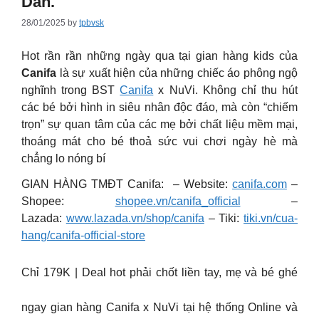
Dẫn.
28/01/2025
by
tpbvsk
Hot rần rần những ngày qua tại gian hàng kids của
Canifa
là sự xuất hiện của những chiếc áo phông ngộ
nghĩnh trong BST
Canifa
x NuVi. Không chỉ thu hút
các bé bởi hình in siêu nhân độc đáo, mà còn “chiếm
trọn” sự quan tâm của các mẹ bởi chất liệu mềm mại,
thoáng mát cho bé thoả sức vui chơi ngày hè mà
chẳng lo nóng bí
GIAN HÀNG TMĐT Canifa: – Website:
canifa.com
–
Shopee:
shopee.vn/canifa_official
–
Lazada:
www.lazada.vn/shop/canifa
– Tiki:
tiki.vn/cua-
hang/canifa-official-store
Chỉ 179K | Deal hot phải chốt liền tay, mẹ và bé ghé
ngay gian hàng Canifa x NuVi tại hệ thống Online và