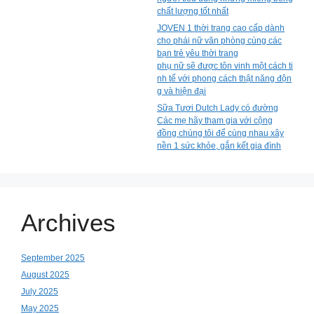
chất lượng tốt nhất
JOVEN 1 thời trang cao cấp dành
cho phái nữ văn phòng cùng các
bạn trẻ yêu thời trang
phụ nữ sẽ được tôn vinh một cách ti
nh tế với phong cách thật năng độn
g và hiện đại
Sữa Tươi Dutch Lady có đường
Các mẹ hãy tham gia với cộng
đồng chúng tôi để cùng nhau xây
nền 1 sức khỏe, gắn kết gia đình
Archives
September 2025
August 2025
July 2025
May 2025