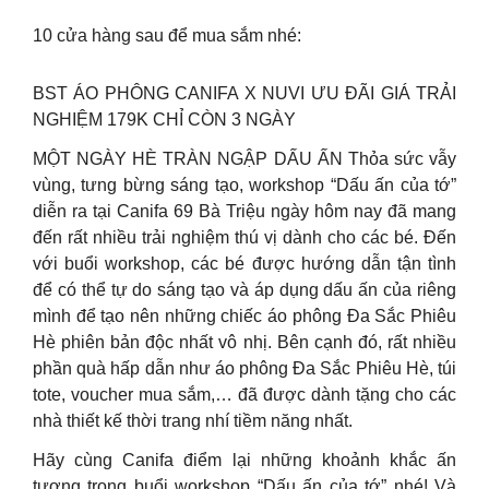
10 cửa hàng sau để mua sắm nhé:
BST ÁO PHÔNG CANIFA X NUVI ƯU ĐÃI GIÁ TRẢI
NGHIỆM 179K CHỈ CÒN 3 NGÀY
MỘT NGÀY HÈ TRÀN NGẬP DẤU ẤN Thỏa sức vẫy
vùng, tưng bừng sáng tạo, workshop “Dấu ấn của tớ”
diễn ra tại Canifa 69 Bà Triệu ngày hôm nay đã mang
đến rất nhiều trải nghiệm thú vị dành cho các bé. Đến
với buổi workshop, các bé được hướng dẫn tận tình
để có thể tự do sáng tạo và áp dụng dấu ấn của riêng
mình để tạo nên những chiếc áo phông Đa Sắc Phiêu
Hè phiên bản độc nhất vô nhị. Bên cạnh đó, rất nhiều
phần quà hấp dẫn như áo phông Đa Sắc Phiêu Hè, túi
tote, voucher mua sắm,… đã được dành tặng cho các
nhà thiết kế thời trang nhí tiềm năng nhất.
Hãy cùng Canifa điểm lại những khoảnh khắc ấn
tượng trong buổi workshop “Dấu ấn của tớ” nhé! Và