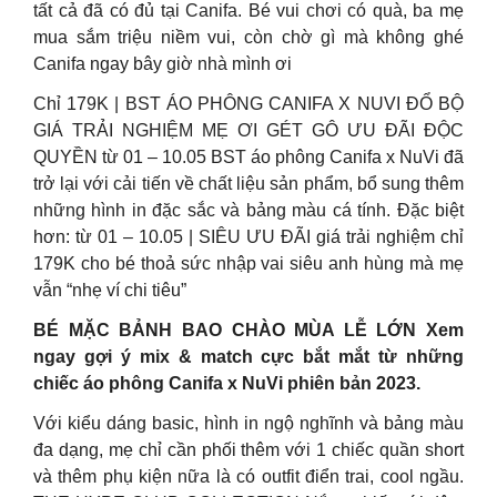
tất cả đã có đủ tại Canifa. Bé vui chơi có quà, ba mẹ
mua sắm triệu niềm vui, còn chờ gì mà không ghé
Canifa ngay bây giờ nhà mình ơi
Chỉ 179K | BST ÁO PHÔNG CANIFA X NUVI ĐỔ BỘ
GIÁ TRẢI NGHIỆM MẸ ƠI GÉT GÔ ƯU ĐÃI ĐỘC
QUYỀN từ 01 – 10.05 BST áo phông Canifa x NuVi đã
trở lại với cải tiến về chất liệu sản phẩm, bổ sung thêm
những hình in đặc sắc và bảng màu cá tính. Đặc biệt
hơn: từ 01 – 10.05 | SIÊU ƯU ĐÃI giá trải nghiệm chỉ
179K cho bé thoả sức nhập vai siêu anh hùng mà mẹ
vẫn “nhẹ ví chi tiêu”
BÉ MẶC BẢNH BAO CHÀO MÙA LỄ LỚN Xem
ngay gợi ý mix & match cực bắt mắt từ những
chiếc áo phông Canifa x NuVi phiên bản 2023.
Với kiểu dáng basic, hình in ngộ nghĩnh và bảng màu
đa dạng, mẹ chỉ cần phối thêm với 1 chiếc quần short
và thêm phụ kiện nữa là có outfit điển trai, cool ngầu.