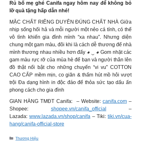
Rủ bố mẹ ghé Canifa ngay hôm nay để không bỏ
lỡ quà tặng hấp dẫn nhé!
MẶC CHẤT RIÊNG DUYÊN ĐÚNG CHẤT NHÀ Giữa
nhịp sống hối hả và mỗi người một nẻo cá tính, có thể
vô tình khiến gia đình mình “xa nhau”. Nhưng diện
chung một gam màu, đôi khi là cách dễ thương để nhà
mình thương nhau nhiều hơn đấy ◕ ‿ ◕ Gom nhặt các
gam màu rực rỡ của mùa hè để bạn và người thân lên
đồ thật nổi bật cho những chuyến “vi vu” COTTON
CAO CẤP mềm mịn, co giãn & thấm hút mồ hôi vượt
trội Đa dạng hình in độc đáo để thỏa sức tạo dấu ấn
phong cách cho gia đình
GIAN HÀNG TMĐT Canifa: – Website:
canifa.com
–
Shopee:
shopee.vn/canifa_official
–
Lazada:
www.lazada.vn/shop/canifa
– Tiki:
tiki.vn/cua-
hang/canifa-official-store
Categories
Thương Hiệu