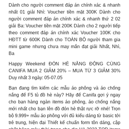
Dành cho người comment đáp án chính xác & nhanh
nhất 01 giải Nhì: Voucher tiền mặt 300K Dành cho
người comment đáp án chính xác & nhanh thứ 2 02
giải Ba: Voucher tiền mặt 200K Dành cho 2 người tiếp
theo comment đáp án chính xác Voucher 100K cho
HĐTT từ 600K Dành cho TOÀN BỘ người tham gia
mini game nhưng chưa may mắn đạt giải Nhất, Nhì,
Ba
Happy Weekend ĐÓN HÈ NĂNG ĐỘNG CÙNG
CANIFA MUA 2 GIẢM 20% – MUA TỪ 3 GIẢM 30%
Duy nhất 3 ngày: 05-07.05
Bạn đang tìm kiếm các mẫu áo phông và áo chống
nắng để F5 tủ đồ hè này? Hãy để Canifa gợi ý ngay
cho bạn hàng ngàn items áo phông, áo chống nắng
mới nhất cho bạn lên đồ đón hè thật rực rỡ nhé! Trọn
bộ 9.999+ mẫu áo phông với đủ kiểu dáng từ basic tới
trẻ trung, hiện đại Thiết kế chuẩn form tôn dáng, cập