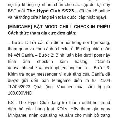
nội trợ không sợ nhàm chán cho các cặp đôi tại đây
BST mới 𝗧𝗵𝗲 𝗛𝘆𝗽𝗲 𝗖𝗹𝘂𝗯 𝗦𝗦𝟮𝟯 – đã lên kệ online
và hệ thống cửa hàng trên toàn quốc, cập nhật ngay!
[MINIGAME] BẬT MOOD CHILL CHECK-IN PHIÊU
Cách thức tham gia cực đơn giản:
– Bước 1: Tới các địa điểm nổi tiếng nơi bạn sống,
tham quan và chụp ảnh “check-in” để cùng phiêu sắc
hè với Canifa – Bước 2: Bình luận bên dưới post này
hình ảnh check-in kèm hastag: #Canifa
#dasacphieuhe #checkinphieucungcanifa – Bước 3:
Kiểm tra ngay messenger vì quà tặng của Canifa đã
được gửi đến bạn Minigame diễn ra từ 21/04
-17/05/2023 Quà tặng: Voucher mua sắm trị giá
100.000VNĐ
BST The Hype Club đang trở thành outfit hot trend
diện hè của hàng loạt KOLs. Hãy tham gia ngay
Minigame, nhận quà tặng và sắm cho mình bộ trang