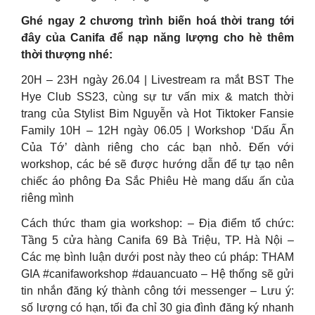
Ghé ngay 2 chương trình biến hoá thời trang tới
đây của Canifa để nạp năng lượng cho hè thêm
thời thượng nhé:
20H – 23H ngày 26.04 | Livestream ra mắt BST The
Hye Club SS23, cùng sự tư vấn mix & match thời
trang của Stylist Bim Nguyễn và Hot Tiktoker Fansie
Family 10H – 12H ngày 06.05 | Workshop ‘Dấu Ấn
Của Tớ’ dành riêng cho các bạn nhỏ. Đến với
workshop, các bé sẽ được hướng dẫn để tự tạo nên
chiếc áo phông Đa Sắc Phiêu Hè mang dấu ấn của
riêng mình
Cách thức tham gia workshop: – Địa điểm tổ chức:
Tầng 5 cửa hàng Canifa 69 Bà Triệu, TP. Hà Nội –
Các mẹ bình luận dưới post này theo cú pháp: THAM
GIA #canifaworkshop #dauancuato – Hệ thống sẽ gửi
tin nhắn đăng ký thành công tới messenger – Lưu ý:
số lượng có hạn, tối đa chỉ 30 gia đình đăng ký nhanh