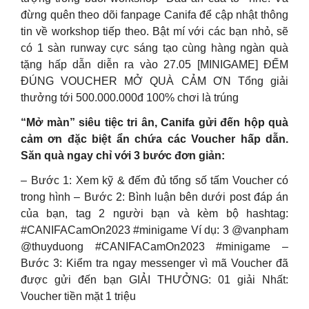
đừng quên theo dõi fanpage Canifa để cập nhật thông
tin về workshop tiếp theo. Bật mí với các bạn nhỏ, sẽ
có 1 sàn runway cực sáng tạo cùng hàng ngàn quà
tặng hấp dẫn diễn ra vào 27.05 [MINIGAME] ĐẾM
ĐÚNG VOUCHER MỞ QUÀ CẢM ƠN Tổng giải
thưởng tới 500.000.000đ 100% chơi là trúng
“Mở màn” siêu tiệc tri ân, Canifa gửi đến hộp quà
cảm ơn đặc biệt ẩn chứa các Voucher hấp dẫn.
Săn quà ngay chỉ với 3 bước đơn giản:
– Bước 1: Xem kỹ & đếm đủ tổng số tấm Voucher có
trong hình – Bước 2: Bình luận bên dưới post đáp án
của bạn, tag 2 người bạn và kèm bộ hashtag:
#CANIFACamOn2023 #minigame Ví dụ: 3 @vanpham
@thuyduong #CANIFACamOn2023 #minigame –
Bước 3: Kiểm tra ngay messenger vì mã Voucher đã
được gửi đến bạn GIẢI THƯỞNG: 01 giải Nhất:
Voucher tiền mặt 1 triệu