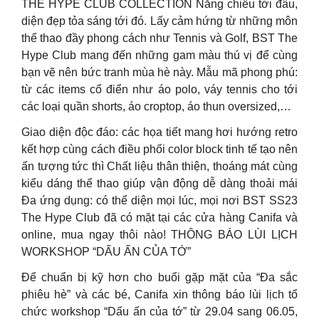
THE HYPE CLUB COLLECTION Nắng chiếu tới đâu,
diện đẹp tỏa sáng tới đó. Lấy cảm hứng từ những môn
thể thao đầy phong cách như Tennis và Golf, BST The
Hype Club mang đến những gam màu thú vị để cùng
bạn vẽ nên bức tranh mùa hè này. Mẫu mã phong phú:
từ các items cổ điển như áo polo, váy tennis cho tới
các loại quần shorts, áo croptop, áo thun oversized,…
Giao diện độc đáo: các họa tiết mang hơi hướng retro
kết hợp cùng cách điều phối color block tinh tế tạo nên
ấn tượng tức thì Chất liệu thân thiện, thoáng mát cùng
kiểu dáng thể thao giúp vận động dễ dàng thoải mái
Đa ứng dụng: có thể diện mọi lúc, mọi nơi BST SS23
The Hype Club đã có mặt tại các cửa hàng Canifa và
online, mua ngay thôi nào! THÔNG BÁO LÙI LỊCH
WORKSHOP “DẤU ẤN CỦA TỚ”
Để chuẩn bị kỹ hơn cho buổi gặp mặt của “Đa sắc
phiêu hè” và các bé, Canifa xin thông báo lùi lịch tổ
chức workshop “Dấu ấn của tớ” từ 29.04 sang 06.05,