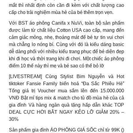
mắt thì nhất định còn cần đi kèm với chất lượng cao
cấp cho trải nghiệm mùa hè của bé thêm trọn vẹn.
Với BST áo phông Canifa x NuVi, toàn bộ sản phẩm
được làm từ chất liệu Cotton USA cao cấp, mang đến
cảm giác mỏng, nhẹ, thoáng mát để bé tự tin vui chơi
mà chẳng lo nóng bí. Cùng với đó là kiểu dáng basic
dễ dàng phối với nhiều kiểu trang phục để bé diện đẹp
khi đi học và thời trang khi đi chơi. Một chiếc áo phông
điểm 10 thế này thì mẹ và bé sao có thể bỏ lỡ
[LIVESTREAM] Cùng Stylist Bim Nguyễn và Hot
tiktoker Fansie Family biến hoá “Đa Sắc Phiêu Hè”
Tổng giá trị Voucher mua sắm lên đến 15.000.000
VNĐ Bật mí tips mix & match cho tủ đồ mùa hè của cả
gia đình Và hàng ngàn quà tặng hấp dẫn khác TOP
DEAL CỰC HỜI BẮT NGAY KẺO LỠ GIẢM 20% –
30%
Sản phẩm gia đình ÁO PHÔNG GIÁ SỐC chỉ từ 99K ()