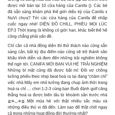
được mở bán tại 10 cửa hàng của Canifa (). Các bé
đã sẵn sàng khám phá thế giới diệu kỳ của Canifa x
NuVi chưa? Tới các cửa hàng của Canifa để nhập
cuộc ngay nhé! DIỆN ĐỒ CHILL, PHIÊU MỌI LÚC
EP.3 Thời trang là không có giới hạn, khác biệt thế hệ
cũng chẳng phải vấn đề.
Chỉ cần cả nhà đồng diện thì thử thách nào cũng sẵn
sàng cân, bất kỳ địa điểm nào cũng sẽ trở thành sân
khấu trình diễn và đem đến những trải nghiệm không
thể ngờ tới. CANIFA MỜI BẠN VUI HÈ TRẢI NGHIỆM
Những bí mật cũng đã được bật mí: Đôi vợ chồng
tưởng phiêu theo nhịp beat hoá ra lại đang “chăm chỉ”
việc nhà Mấy em nhỏ tưởng đang chụp ảnh thời trang
hoá ra chỉ … chơi 1-2-3 cùng bạn Buổi đánh golf căng
thẳng hoá ra được biến tấu từ khoảnh sân trước nhà
≧✯◡✯≦ Một mùa hè với thật nhiều sắc màu và
những điều thú vị đã đến. Làm sao để thật chill ngay
cả trong những hoạt động đời thường nhất?