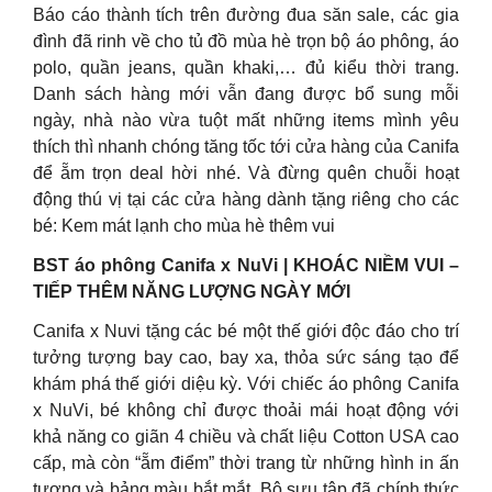
Báo cáo thành tích trên đường đua săn sale, các gia
đình đã rinh về cho tủ đồ mùa hè trọn bộ áo phông, áo
polo, quần jeans, quần khaki,… đủ kiểu thời trang.
Danh sách hàng mới vẫn đang được bổ sung mỗi
ngày, nhà nào vừa tuột mất những items mình yêu
thích thì nhanh chóng tăng tốc tới cửa hàng của Canifa
để ẵm trọn deal hời nhé. Và đừng quên chuỗi hoạt
động thú vị tại các cửa hàng dành tặng riêng cho các
bé: Kem mát lạnh cho mùa hè thêm vui
BST áo phông Canifa x NuVi | KHOÁC NIỀM VUI –
TIẾP THÊM NĂNG LƯỢNG NGÀY MỚI
Canifa x Nuvi tặng các bé một thế giới độc đáo cho trí
tưởng tượng bay cao, bay xa, thỏa sức sáng tạo để
khám phá thế giới diệu kỳ. Với chiếc áo phông Canifa
x NuVi, bé không chỉ được thoải mái hoạt động với
khả năng co giãn 4 chiều và chất liệu Cotton USA cao
cấp, mà còn “ẵm điểm” thời trang từ những hình in ấn
tượng và bảng màu bắt mắt. Bộ sưu tập đã chính thức