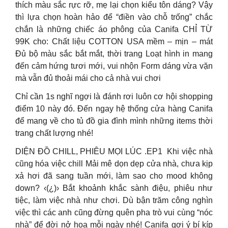
thích màu sắc rực rỡ, mẹ lại chọn kiểu tôn dáng? Vậy
thì lựa chọn hoàn hảo để “điền vào chỗ trống” chắc
chắn là những chiếc áo phông của Canifa CHỈ TỪ
99K cho: Chất liệu COTTON USA mềm – mịn – mát
Đủ bộ màu sắc bắt mắt, thời trang Loạt hình in mang
đến cảm hứng tươi mới, vui nhộn Form dáng vừa vặn
mà vẫn đủ thoải mái cho cả nhà vui chơi
Chỉ cần 1s nghĩ ngợi là đánh rơi luôn cơ hội shopping
điểm 10 này đó. Đến ngay hệ thống cửa hàng Canifa
để mang về cho tủ đồ gia đình mình những items thời
trang chất lượng nhé!
DIỆN ĐỒ CHILL, PHIÊU MỌI LÚC .EP1 ️️ Khi việc nhà
cũng hóa việc chill Mải mê dọn dẹp cửa nhà, chưa kịp
xả hơi đã sang tuần mới, làm sao cho mood không
down? ‹(¿)› Bắt khoảnh khắc sành điệu, phiêu như
tiệc, làm việc nhà như chơi. Dù bận trăm công nghìn
việc thì các anh cũng đừng quên pha trò vui cùng “nóc
nhà” để đời nở hoa mỗi ngày nhé! Canifa gợi ý bí kíp