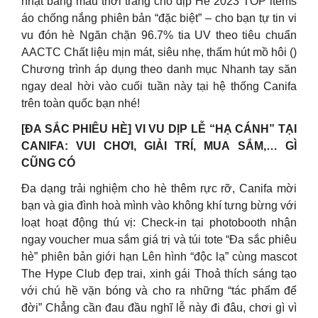
nhật bảng màu thời trang cho dịp Hè 2023 TOP items
áo chống nắng phiên bản “đặc biệt” – cho bạn tự tin vi
vu đón hè Ngăn chặn 96.7% tia UV theo tiêu chuẩn
AACTC Chất liệu mịn mát, siêu nhẹ, thấm hút mồ hôi ()
Chương trình áp dụng theo danh mục Nhanh tay săn
ngay deal hời vào cuối tuần này tại hệ thống Canifa
trên toàn quốc bạn nhé!
[ĐA SẮC PHIÊU HÈ] VI VU DỊP LỄ “HẠ CÁNH” TẠI
CANIFA: VUI CHƠI, GIẢI TRÍ, MUA SẮM,… GÌ
CŨNG CÓ
Đa dạng trải nghiệm cho hè thêm rực rỡ, Canifa mời
bạn và gia đình hoà mình vào không khí tưng bừng với
loạt hoạt động thú vị: Check-in tại photobooth nhận
ngay voucher mua sắm giá trị và túi tote “Đa sắc phiêu
hè” phiên bản giới hạn Lên hình “độc lạ” cùng mascot
The Hype Club đẹp trai, xinh gái Thoả thích sáng tạo
với chú hề vặn bóng và cho ra những “tác phẩm để
đời” Chẳng cần đau đầu nghĩ lễ này đi đâu, chơi gì vì