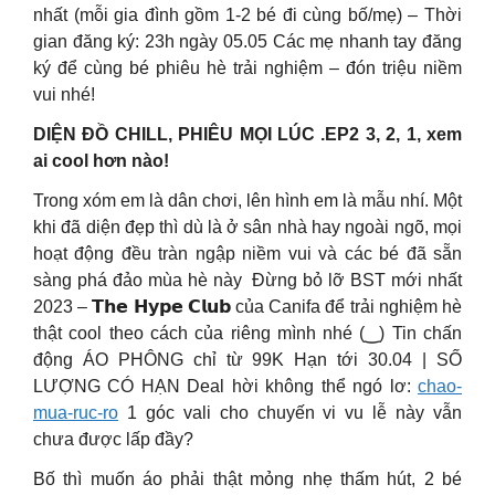
nhất (mỗi gia đình gồm 1-2 bé đi cùng bố/mẹ) – Thời
gian đăng ký: 23h ngày 05.05 Các mẹ nhanh tay đăng
ký để cùng bé phiêu hè trải nghiệm – đón triệu niềm
vui nhé!
DIỆN ĐỒ CHILL, PHIÊU MỌI LÚC .EP2 3, 2, 1, xem
ai cool hơn nào!
Trong xóm em là dân chơi, lên hình em là mẫu nhí. Một
khi đã diện đẹp thì dù là ở sân nhà hay ngoài ngõ, mọi
hoạt động đều tràn ngập niềm vui và các bé đã sẵn
sàng phá đảo mùa hè này ️️ Đừng bỏ lỡ BST mới nhất
2023 – 𝗧𝗵𝗲 𝗛𝘆𝗽𝗲 𝗖𝗹𝘂𝗯 của Canifa để trải nghiệm hè
thật cool theo cách của riêng mình nhé (‿) Tin chấn
động ÁO PHÔNG chỉ từ 99K Hạn tới 30.04 | SỐ
LƯỢNG CÓ HẠN Deal hời không thể ngó lơ:
chao-
mua-ruc-ro
1 góc vali cho chuyến vi vu lễ này vẫn
chưa được lấp đầy?
Bố thì muốn áo phải thật mỏng nhẹ thấm hút, 2 bé