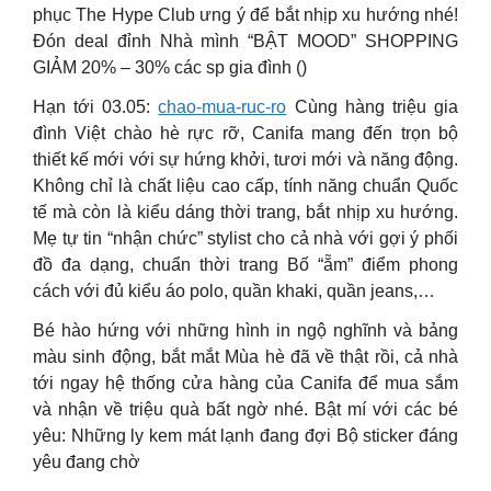
phục The Hype Club ưng ý để bắt nhịp xu hướng nhé!
Đón deal đỉnh Nhà mình “BẬT MOOD” SHOPPING
GIẢM 20% – 30% các sp gia đình ()
Hạn tới 03.05:
chao-mua-ruc-ro
Cùng hàng triệu gia
đình Việt chào hè rực rỡ, Canifa mang đến trọn bộ
thiết kế mới với sự hứng khởi, tươi mới và năng động.
Không chỉ là chất liệu cao cấp, tính năng chuẩn Quốc
tế mà còn là kiểu dáng thời trang, bắt nhịp xu hướng.
Mẹ tự tin “nhận chức” stylist cho cả nhà với gợi ý phối
đồ đa dạng, chuẩn thời trang Bố “ẵm” điểm phong
cách với đủ kiểu áo polo, quần khaki, quần jeans,…
Bé hào hứng với những hình in ngộ nghĩnh và bảng
màu sinh động, bắt mắt Mùa hè đã về thật rồi, cả nhà
tới ngay hệ thống cửa hàng của Canifa để mua sắm
và nhận về triệu quà bất ngờ nhé. Bật mí với các bé
yêu: Những ly kem mát lạnh đang đợi Bộ sticker đáng
yêu đang chờ