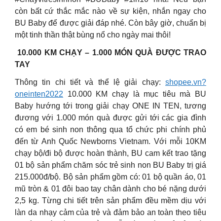
còn bất cứ thắc mắc nào về sự kiện, nhắn ngay cho
BU Baby để được giải đáp nhé. Còn bây giờ, chuẩn bị
một tinh thần thật bùng nổ cho ngày mai thôi!
️ 10.000 KM CHẠY – 1.000 MÓN QUÀ ĐƯỢC TRAO
TAY
Thông tin chi tiết và thể lệ giải chạy:
shopee.vn?
oneinten2022
10.000 KM chạy là mục tiêu mà BU
Baby hướng tới trong giải chạy ONE IN TEN, tương
đương với 1.000 món quà được gửi tới các gia đình
có em bé sinh non thông qua tổ chức phi chính phủ
đến từ Anh Quốc Newborns Vietnam. Với mỗi 10KM
chạy bộ/đi bộ được hoàn thành, BU cam kết trao tặng
01 bộ sản phẩm chăm sóc trẻ sinh non BU Baby trị giá
215.000đ/bộ. Bộ sản phẩm gồm có: 01 bộ quần áo, 01
mũ tròn & 01 đôi bao tay chân dành cho bé nặng dưới
2,5 kg. Từng chi tiết trên sản phẩm đều mềm dịu với
làn da nhạy cảm của trẻ và đảm bảo an toàn theo tiêu