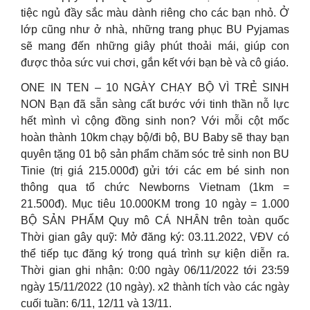
tiệc ngủ đầy sắc màu dành riêng cho các bạn nhỏ. Ở
lớp cũng như ở nhà, những trang phục BU Pyjamas
sẽ mang đến những giây phút thoải mái, giúp con
được thỏa sức vui chơi, gắn kết với bạn bè và cô giáo.
ONE IN TEN – 10 NGÀY CHẠY BỘ VÌ TRẺ SINH
NON Bạn đã sẵn sàng cất bước với tinh thần nỗ lực
hết mình vì cộng đồng sinh non? Với mỗi cột mốc
hoàn thành 10km chạy bộ/đi bộ, BU Baby sẽ thay bạn
quyên tặng 01 bộ sản phẩm chăm sóc trẻ sinh non BU
Tinie (trị giá 215.000đ) gửi tới các em bé sinh non
thông qua tổ chức Newborns Vietnam (1km =
21.500đ). Mục tiêu 10.000KM trong 10 ngày = 1.000
BỘ SẢN PHẨM Quy mô CÁ NHÂN trên toàn quốc
Thời gian gây quỹ: Mở đăng ký: 03.11.2022, VĐV có
thể tiếp tục đăng ký trong quá trình sự kiện diễn ra.
Thời gian ghi nhận: 0:00 ngày 06/11/2022 tới 23:59
ngày 15/11/2022 (10 ngày). x2 thành tích vào các ngày
cuối tuần: 6/11, 12/11 và 13/11.