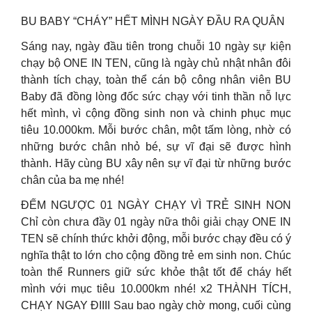
BU BABY “CHÁY” HẾT MÌNH NGÀY ĐẦU RA QUÂN
Sáng nay, ngày đầu tiên trong chuỗi 10 ngày sự kiện
chạy bộ ONE IN TEN, cũng là ngày chủ nhật nhân đôi
thành tích chạy, toàn thể cán bộ công nhân viên BU
Baby đã đồng lòng đốc sức chạy với tinh thần nỗ lực
hết mình, vì cộng đồng sinh non và chinh phục mục
tiêu 10.000km. Mỗi bước chân, một tấm lòng, nhờ có
những bước chân nhỏ bé, sự vĩ đại sẽ được hình
thành. Hãy cùng BU xây nên sự vĩ đại từ những bước
chân của ba mẹ nhé!
ĐẾM NGƯỢC 01 NGÀY CHẠY VÌ TRẺ SINH NON
Chỉ còn chưa đầy 01 ngày nữa thôi giải chạy ONE IN
TEN sẽ chính thức khởi động, mỗi bước chạy đều có ý
nghĩa thật to lớn cho cộng đồng trẻ em sinh non. Chúc
toàn thể Runners giữ sức khỏe thật tốt để cháy hết
mình với mục tiêu 10.000km nhé! x2 THÀNH TÍCH,
CHẠY NGAY ĐIIII Sau bao ngày chờ mong, cuối cùng