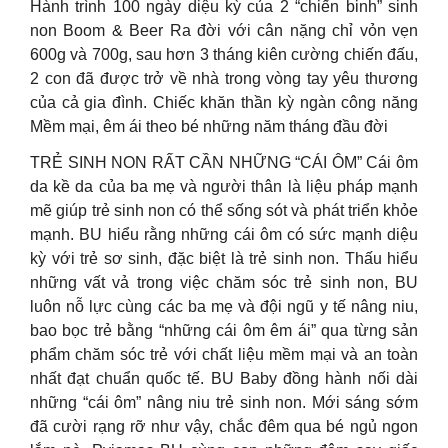
Hành trình 100 ngày diệu kỳ của 2 “chiến binh” sinh
non Boom & Beer Ra đời với cân nặng chỉ vỏn vẹn
600g và 700g, sau hơn 3 tháng kiên cường chiến đấu,
2 con đã được trở về nhà trong vòng tay yêu thương
của cả gia đình. Chiếc khăn thần kỳ ngàn công năng
Mềm mại, êm ái theo bé những năm tháng đầu đời
TRẺ SINH NON RẤT CẦN NHỮNG “CÁI ÔM” Cái ôm
da kề da của ba mẹ và người thân là liệu pháp mạnh
mẽ giúp trẻ sinh non có thể sống sót và phát triển khỏe
mạnh. BU hiểu rằng những cái ôm có sức mạnh diệu
kỳ với trẻ sơ sinh, đặc biệt là trẻ sinh non. Thấu hiểu
những vất vả trong việc chăm sóc trẻ sinh non, BU
luôn nỗ lực cùng các ba mẹ và đội ngũ y tế nâng niu,
bao bọc trẻ bằng “những cái ôm êm ái” qua từng sản
phẩm chăm sóc trẻ với chất liệu mềm mại và an toàn
nhất đạt chuẩn quốc tế. BU Baby đồng hành nối dài
những “cái ôm” nâng niu trẻ sinh non. Mới sáng sớm
đã cười rạng rỡ như vậy, chắc đêm qua bé ngủ ngon