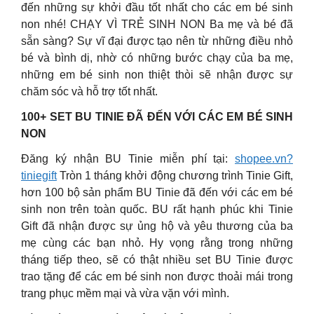
đến những sự khởi đầu tốt nhất cho các em bé sinh
non nhé! CHẠY VÌ TRẺ SINH NON Ba mẹ và bé đã
sẵn sàng? Sự vĩ đại được tạo nên từ những điều nhỏ
bé và bình dị, nhờ có những bước chạy của ba mẹ,
những em bé sinh non thiệt thòi sẽ nhận được sự
chăm sóc và hỗ trợ tốt nhất.
100+ SET BU TINIE ĐÃ ĐẾN VỚI CÁC EM BÉ SINH
NON
Đăng ký nhận BU Tinie miễn phí tại:
shopee.vn?
tiniegift
Tròn 1 tháng khởi động chương trình Tinie Gift,
hơn 100 bộ sản phẩm BU Tinie đã đến với các em bé
sinh non trên toàn quốc. BU rất hạnh phúc khi Tinie
Gift đã nhận được sự ủng hộ và yêu thương của ba
mẹ cùng các bạn nhỏ. Hy vọng rằng trong những
tháng tiếp theo, sẽ có thật nhiều set BU Tinie được
trao tặng để các em bé sinh non được thoải mái trong
trang phục mềm mại và vừa vặn với mình.