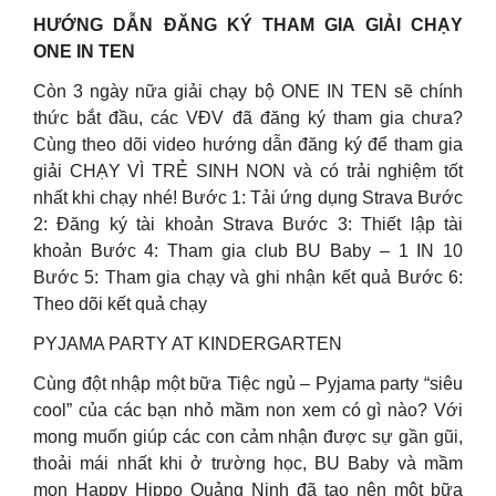
HƯỚNG DẪN ĐĂNG KÝ THAM GIA GIẢI CHẠY
ONE IN TEN
Còn 3 ngày nữa giải chạy bộ ONE IN TEN sẽ chính
thức bắt đầu, các VĐV đã đăng ký tham gia chưa?
Cùng theo dõi video hướng dẫn đăng ký để tham gia
giải CHẠY VÌ TRẺ SINH NON và có trải nghiệm tốt
nhất khi chạy nhé! Bước 1: Tải ứng dụng Strava Bước
2: Đăng ký tài khoản Strava Bước 3: Thiết lập tài
khoản Bước 4: Tham gia club BU Baby – 1 IN 10
Bước 5: Tham gia chạy và ghi nhận kết quả Bước 6:
Theo dõi kết quả chạy
PYJAMA PARTY AT KINDERGARTEN
Cùng đột nhập một bữa Tiệc ngủ – Pyjama party “siêu
cool” của các bạn nhỏ mầm non xem có gì nào? Với
mong muốn giúp các con cảm nhận được sự gần gũi,
thoải mái nhất khi ở trường học, BU Baby và mầm
mon Happy Hippo Quảng Ninh đã tạo nên một bữa