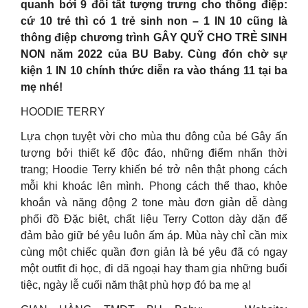
quanh bởi 9 đôi tất tượng trưng cho thông điệp:
cứ 10 trẻ thì có 1 trẻ sinh non – 1 IN 10 cũng là
thông điệp chương trình GÂY QUỸ CHO TRẺ SINH
NON năm 2022 của BU Baby. Cùng đón chờ sự
kiện 1 IN 10 chính thức diễn ra vào tháng 11 tại ba
mẹ nhé!
HOODIE TERRY
Lựa chọn tuyệt vời cho mùa thu đông của bé Gây ấn
tượng bởi thiết kế độc đáo, những điểm nhấn thời
trang; Hoodie Terry khiến bé trở nên thật phong cách
mỗi khi khoác lên mình. Phong cách thể thao, khỏe
khoắn và năng động 2 tone màu đơn giản dễ dàng
phối đồ Đặc biệt, chất liệu Terry Cotton dày dặn để
đảm bảo giữ bé yêu luôn ấm áp. Mùa này chỉ cần mix
cùng một chiếc quần đơn giản là bé yêu đã có ngay
một outfit đi học, đi dã ngoại hay tham gia những buổi
tiệc, ngày lễ cuối năm thật phù hợp đó ba mẹ ạ!