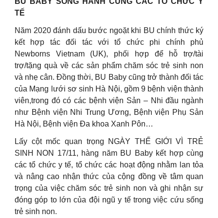
BU BABY SONG HÀNH CÙNG CÁC TỔ CHỨC Y
TẾ
Năm 2020 đánh dấu bước ngoặt khi BU chính thức ký
kết hợp tác đối tác với tổ chức phi chính phủ
Newborns Vietnam (UK), phối hợp để hỗ trợ/tài
trợ/tặng quà về các sản phẩm chăm sóc trẻ sinh non
và nhẹ cân. Đồng thời, BU Baby cũng trở thành đối tác
của Mạng lưới sơ sinh Hà Nội, gồm 9 bệnh viện thành
viên,trong đó có các bệnh viện Sản – Nhi đầu ngành
như Bệnh viện Nhi Trung Ương, Bệnh viện Phụ Sản
Hà Nội, Bệnh viện Đa khoa Xanh Pôn…
Lấy cột mốc quan trọng NGÀY THẾ GIỚI VÌ TRẺ
SINH NON 17/11, hàng năm BU Baby kết hợp cùng
các tổ chức y tế, tổ chức các hoạt động nhằm lan tỏa
và nâng cao nhận thức của cộng đồng về tâm quan
trọng của việc chăm sóc trẻ sinh non và ghi nhận sự
đóng góp to lớn của đội ngũ y tế trong việc cứu sống
trẻ sinh non.