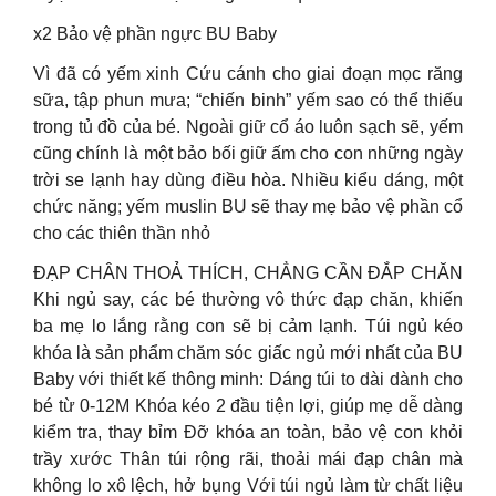
x2 Bảo vệ phần ngực BU Baby
Vì đã có yếm xinh Cứu cánh cho giai đoạn mọc răng
sữa, tập phun mưa; “chiến binh” yếm sao có thể thiếu
trong tủ đồ của bé. Ngoài giữ cổ áo luôn sạch sẽ, yếm
cũng chính là một bảo bối giữ ấm cho con những ngày
trời se lạnh hay dùng điều hòa. Nhiều kiểu dáng, một
chức năng; yếm muslin BU sẽ thay mẹ bảo vệ phần cổ
cho các thiên thần nhỏ
ĐẠP CHÂN THOẢ THÍCH, CHẲNG CẦN ĐẮP CHĂN
Khi ngủ say, các bé thường vô thức đạp chăn, khiến
ba mẹ lo lắng rằng con sẽ bị cảm lạnh. Túi ngủ kéo
khóa là sản phẩm chăm sóc giấc ngủ mới nhất của BU
Baby với thiết kế thông minh: Dáng túi to dài dành cho
bé từ 0-12M Khóa kéo 2 đầu tiện lợi, giúp mẹ dễ dàng
kiểm tra, thay bỉm Đỡ khóa an toàn, bảo vệ con khỏi
trầy xước Thân túi rộng rãi, thoải mái đạp chân mà
không lo xô lệch, hở bụng Với túi ngủ làm từ chất liệu