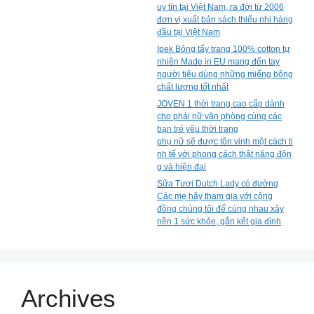
uy tín tại Việt Nam, ra đời từ 2006
đơn vị xuất bản sách thiếu nhi hàng
đầu tại Việt Nam
Ipek Bông tẩy trang 100% cotton tự
nhiên Made in EU mang đến tay
người tiêu dùng những miếng bông
chất lượng tốt nhất
JOVEN 1 thời trang cao cấp dành
cho phái nữ văn phòng cùng các
bạn trẻ yêu thời trang
phụ nữ sẽ được tôn vinh một cách ti
nh tế với phong cách thật năng độn
g và hiện đại
Sữa Tươi Dutch Lady có đường
Các mẹ hãy tham gia với cộng
đồng chúng tôi để cùng nhau xây
nền 1 sức khỏe, gắn kết gia đình
Archives