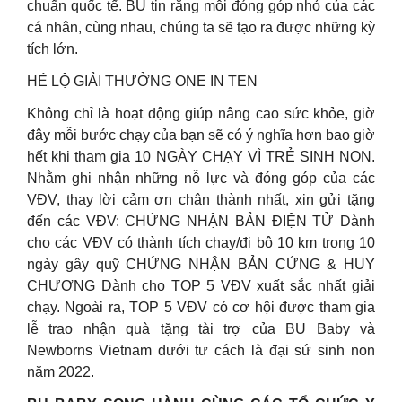
chuẩn quốc tế. BU tin rằng mỗi đóng góp nhỏ của các
cá nhân, cùng nhau, chúng ta sẽ tạo ra được những kỳ
tích lớn.
HÉ LỘ GIẢI THƯỞNG ONE IN TEN
Không chỉ là hoạt động giúp nâng cao sức khỏe, giờ
đây mỗi bước chạy của bạn sẽ có ý nghĩa hơn bao giờ
hết khi tham gia 10 NGÀY CHẠY VÌ TRẺ SINH NON.
Nhằm ghi nhận những nỗ lực và đóng góp của các
VĐV, thay lời cảm ơn chân thành nhất, xin gửi tặng
đến các VĐV: CHỨNG NHẬN BẢN ĐIỆN TỬ Dành
cho các VĐV có thành tích chạy/đi bộ 10 km trong 10
ngày gây quỹ CHỨNG NHẬN BẢN CỨNG & HUY
CHƯƠNG Dành cho TOP 5 VĐV xuất sắc nhất giải
chạy. Ngoài ra, TOP 5 VĐV có cơ hội được tham gia
lễ trao nhận quà tặng tài trợ của BU Baby và
Newborns Vietnam dưới tư cách là đại sứ sinh non
năm 2022.