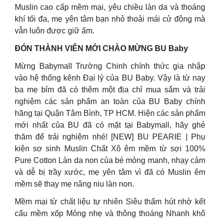
Muslin cao cấp mềm mại, yêu chiều làn da và thoáng
khí tối đa, mẹ yên tâm bạn nhỏ thoải mái cử động mà
vẫn luôn được giữ ấm.
ĐÓN THÀNH VIÊN MỚI CHÀO MỪNG BU Baby
Mừng Babymall Trường Chinh chính thức gia nhập
vào hệ thống kênh Đại lý của BU Baby. Vậy là từ nay
ba mẹ bỉm đã có thêm một địa chỉ mua sắm và trải
nghiệm các sản phẩm an toàn của BU Baby chính
hãng tại Quận Tâm Bình, TP HCM. Hiện các sản phẩm
mới nhất của BU đã có mặt tại Babymall, hãy ghé
thăm để trải nghiệm nhé! [NEW] BU PEARIE | Phụ
kiện sơ sinh Muslin Chất Xô êm mềm từ sợi 100%
Pure Cotton Làn da non của bé mỏng manh, nhạy cảm
và dễ bị trầy xước, mẹ yên tâm vì đã có Muslin êm
mềm sẽ thay mẹ nâng niu làn non.
Mềm mại từ chất liệu tự nhiên Siêu thấm hút nhờ kết
cấu mềm xốp Mỏng nhẹ và thông thoáng Nhanh khô