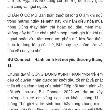
lắm nè. Pyjamas BU cùng con những đêm say giấc
ấm cúng và ngọt ngào.
CHĂN Ủ CÓ MŨ Bạn thân thuở lọt lòng Ủ ấm khi ngủ
trong những ngày se lạnh hay khi nằm điều hòa mùa
nóng Dùng thay đệm trải hoặc gối đầu mềm mại,
không gây bí Che chắn phần thóp, tránh gió lùa khi ra
ngoài hoặc vừa tắm xong với phần mũ lớn Bạn thân
thuở lọt lòng lòng của bé, BU thay mẹ chăm sóc và
bảo vệ con yêu nhé!
BU Connect – Hành trình kết nối yêu thương tháng
11
Chung tay vì CỘNG ĐỒNG #SINH_NON “Mọi trẻ em
đều có quyền nhận được sự khởi đầu tốt nhất và phát
triển tối đa tiềm năng của mình” Tiếp nối hành trình kết
nối yêu thương BU Connect 2022 với dự án xây
trường cho trẻ em vùng cao khó khăn, tháng 11 –
tháng Thế giới vì trẻ sinh non, hãy cùng chúng mình
hướng tới cộng đồng sinh non với dự án gây quỹ ONE