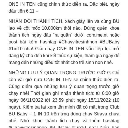
ONE IN TEN cũng chính thức diễn ra. Đặc biệt, ngày
đầu tiên 6.11 –
NHÂN ĐÔI THÀNH TÍCH, xách giày lên và cùng BU
lao về cột mốc 10.000km thôi nào. Đừng quên khoe
thành tích ngày đầu “ra quân” dưới com.me.nt hoặc
post bài kèm hashtag #Chayvitresinhnon #BUBaby
#1in10 nha! Giải chạy ONE IN TEN vẫn tiếp tục mở
đăng ký cho đến khi kết thúc sự kiện, tham gia ngay để
mang đến những điều tốt nhất cho trẻ sinh non nhé.
NHỮNG LƯU Ý QUAN TRỌNG TRƯỚC GIỜ G Chỉ
còn vài giờ nữa ONE IN TEN sẽ chính thức diễn ra.
Cùng điểm qua những lưu ý quan trọng trước giờ
chạy nhé! Thời gian ghi nhận thành tích: từ 0:00 giờ
ngày 06/11/2022 tới 23:59 phút ngày 15/11/2022 (10
ngày). Kiểm tra lại xem tên mình đã có mặt trong Club
BU Baby – 1 IN 10 trên ứng dụng chạy Strava chưa
nhé. Nhớ khoe thành tích chạy và thêm hashtag
#Chayvitresinhnon #BUBaby #1in10 nha! Nếu bạn