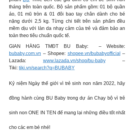
tháng trên toàn quốc. Bộ sản phẩm gồm: 01 bộ quần
áo, 01 mũ tròn & 01 đôi bao tay chân dành cho bé
nặng dưới 2,5 kg. Từng chi tiết trên sản phẩm đều
mềm dịu với làn da nhạy cảm của trẻ và đảm bảo an
toàn theo tiêu chuẩn quốc tế.
GIAN HÀNG TMĐT BU Baby: – Website:
bubaby.com.vn
– Shopee:
shopee.vn/bubabyofficial
–
Lazada:
www.lazada.vn/shop/bu-baby
–
Tiki:
tiki.vn/search?q=BUBABY
Kỷ niệm Ngày thế giới vì trẻ sinh non năm 2022, hãy
đồng hành cùng BU Baby trong dự án Chạy bộ vì trẻ
sinh non ONE IN TEN để mang lại những điều tốt nhất
cho các em bé nhé!