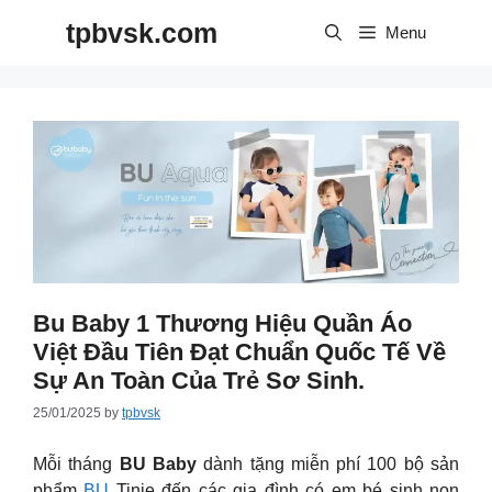
Skip
tpbvsk.com
to
Menu
content
Bu Baby 1 Thương Hiệu Quần Áo
Việt Đầu Tiên Đạt Chuẩn Quốc Tế Về
Sự An Toàn Của Trẻ Sơ Sinh.
25/01/2025
by
tpbvsk
Mỗi tháng
BU Baby
dành tặng miễn phí 100 bộ sản
phẩm
BU
Tinie đến các gia đình có em bé sinh non