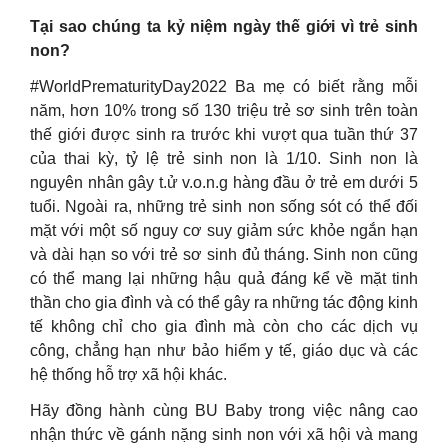
Tại sao chúng ta kỷ niệm ngày thế giới vì trẻ sinh
non?
#WorldPrematurityDay2022 Ba mẹ có biết rằng mỗi
năm, hơn 10% trong số 130 triệu trẻ sơ sinh trên toàn
thế giới được sinh ra trước khi vượt qua tuần thứ 37
của thai kỳ, tỷ lệ trẻ sinh non là 1/10. Sinh non là
nguyên nhân gây t.ử v.o.n.g hàng đầu ở trẻ em dưới 5
tuổi. Ngoài ra, những trẻ sinh non sống sót có thể đối
mặt với một số nguy cơ suy giảm sức khỏe ngắn hạn
và dài hạn so với trẻ sơ sinh đủ tháng. Sinh non cũng
có thể mang lại những hậu quả đáng kể về mặt tinh
thần cho gia đình và có thể gây ra những tác động kinh
tế không chỉ cho gia đình mà còn cho các dịch vụ
công, chẳng hạn như bảo hiểm y tế, giáo dục và các
hệ thống hỗ trợ xã hội khác.
Hãy đồng hành cùng BU Baby trong việc nâng cao
nhận thức về gánh nặng sinh non với xã hội và mang