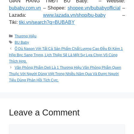
GIAN HÀNG TMĐT BU Baby: – Website:
bubaby.com.vn
– Shopee:
shopee.vn/bubabyofficial
–
Lazada:
www.lazada.vn/shop/bu-baby
–
Tiki:
tiki.vn/search?q=BUBABY
Categories
Thương Hiệu
Tags
BU Baby
Ô Dù Nason Với Tất Cả Sản Phẩm Chất Lượng Cao Đều Đi Kèm 1
Hộp Bọc Sang Trọng, Lịch Thiệp Sẽ Là Một Sự Lựa Chọn Vô Cùng
Thích Hợp.
Văn Phòng Phẩm Deli Là 1 Thương Hiệu Văn Phòng Phẩm Quen
Thuộc Với Người Dùng Việt Trong Nhiều Năm Qua Và Được Người
Tiêu Dùng Phản Hồi Tích Cực.
Leave a Comment
Comment