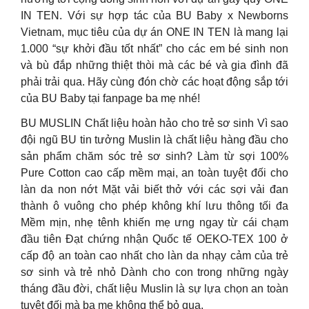
IN TEN. Với sự hợp tác của BU Baby x Newborns
Vietnam, mục tiêu của dự án ONE IN TEN là mang lại
1.000 “sự khởi đầu tốt nhất” cho các em bé sinh non
và bù đắp những thiệt thòi mà các bé và gia đình đã
phải trải qua. Hãy cùng đón chờ các hoạt động sắp tới
của BU Baby tại fanpage ba mẹ nhé!
BU MUSLIN Chất liệu hoàn hảo cho trẻ sơ sinh Vì sao
đội ngũ BU tin tưởng Muslin là chất liệu hàng đầu cho
sản phẩm chăm sóc trẻ sơ sinh? Làm từ sợi 100%
Pure Cotton cao cấp mềm mại, an toàn tuyệt đối cho
làn da non nớt Mặt vải biết thở với các sợi vải đan
thành ô vuông cho phép không khí lưu thông tối đa
Mềm mịn, nhẹ tênh khiến mẹ ưng ngay từ cái chạm
đầu tiên Đạt chứng nhận Quốc tế OEKO-TEX 100 ở
cấp độ an toàn cao nhất cho làn da nhạy cảm của trẻ
sơ sinh và trẻ nhỏ Dành cho con trong những ngày
tháng đầu đời, chất liệu Muslin là sự lựa chọn an toàn
tuyệt đối mà ba mẹ không thể bỏ qua.