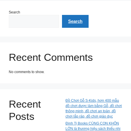
Search
Search
Recent Comments
No comments to show.
Recent
Đồ Chơi Gỗ S-Kids, hơn 400 mẫu
đồ chơi được làm bằng Gỗ, đồ chơi
thông minh, đồ chơi an toàn, đồ
Posts
chơi lắp ráp, đồ chơi giáo dục
Đinh Tị Books CÙNG CON KHÔN
LỚN là thương hiệu sách thiếu nhi