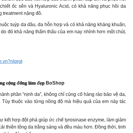
 chiết ốc sên và Hyaluronic Acid, có khả năng phục hồi da
g treatment nặng đô.
 thuộc tuýp da dầu, da hỗn hợp và có khả năng kháng khuẩn,
ớc do đó khả năng thẩm thấu của em nay nhỉnh hơn một chút,
.vn?nlprgt
 𝐭𝐫𝐨𝐧𝐠 𝐜𝐨̣̂𝐧𝐠 đ𝐨̂̀𝐧𝐠 𝐥𝐚̀𝐦 đ𝐞̣𝐩 BoShop
hành phần “nịnh da”, không chỉ củng cố hàng rào bảo vệ da,
. Tùy thuộc vào từng nồng độ mà hiệu quả của em này tác
 kết hợp đột phá giúp ức chế tyrosinase enzyme, làm giảm
ải thiện tông da trắng sáng và đều màu hơn. Đồng thời, tinh