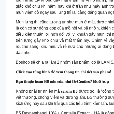
Mụn lưng tuy không gây mất thẩm mỹ vì nó nằm phía 
giác khó chịu khi nằm, hay khi ở trần như mấy anh tr
mụn viêm đỏ ngay sau lưng thì lại càng đáng quan ng
Mụn lưng thì cũng tương tự như mụn ở mặt, được hìn
là còn có sự đóng góp của mồ hôi và bã nhờn, khiến ch
điều kiện thuận lợi hơn đối với vi khuẩn gây mụn, thì
trên lưng gây khó chịu và mất thẩm mỹ. Chính vì v
routine sang, xịn, mịn, và rẻ nữa cho những ai đang
đâu nhé.
Boshop sẽ chia ra làm 2 nhóm sản phẩm, đó là LÀM 
𝐂𝐥𝐢𝐜𝐤 𝐯𝐚̀𝐨 𝐭𝐮̛̀𝐧𝐠 𝐡𝐢̀𝐧𝐡 đ𝐞̂̉ 𝐱𝐞𝐦 𝐭𝐡𝐨̂𝐧𝐠 𝐭𝐢𝐧 𝐜𝐡𝐢 𝐭𝐢𝐞̂́𝐭 𝐬𝐚̉𝐧 𝐩𝐡𝐚̂̉𝐦!
𝐁𝐚̣𝐧 𝐭𝐡𝐮𝐨̣̂𝐜 𝐭𝐞𝐚𝐦 𝐁𝟓 𝐧𝐚̀𝐨 𝐜𝐮̉𝐚 𝐧𝐡𝐚̀ 𝐃𝐫𝐂𝐞𝐮𝐭𝐢𝐜𝐬? BoShop
Không phải tự nhiên mà 𝐬𝐞𝐫𝐮𝐦 𝐁𝟓 được gọi là “côn
vết thương, chống viêm và dưỡng ẩm, B5 thường đượ
kích ứng hay sau khi trải qua các liệu trình xâm lấn, la
B5 Dexpanthenol 10% + Centella Extract + HA là dòn