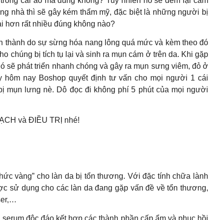
trong cái áo mà đúng không? Tuy nhiên nó sẽ đem lại cảm
ong nhà thì sẽ gây kém thẩm mỹ, đặc biệt là những người bị
ại hơn rất nhiều đúng không nào?
h thành do sự sừng hóa nang lông quá mức và kèm theo đó
o chúng bị tích tụ lại và sinh ra mụn cám ở trên da. Khi gặp
 nó sẽ phát triển nhanh chóng và gây ra mụn sưng viêm, đỏ ở
ậy hôm nay Boshop quyết định tư vấn cho mọi người 1 cái
 bị mụn lưng nè. Dô đọc đi không phí 5 phút của mọi người
SẠCH và ĐIỀU TRỊ nhé!
g thức vàng” cho làn da bị tổn thương. Với đặc tính chữa lành
c sử dụng cho các làn da đang gặp vấn đề về tổn thương,
ser,…
g serum độc đáo kết hợp các thành phần cấp ẩm và phục hồi