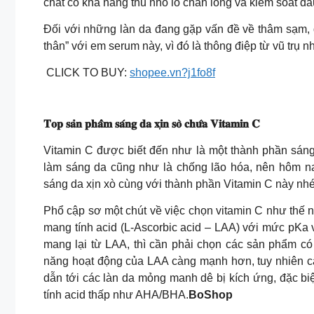
chất có khả năng thu nhỏ lỗ chân lông và kiểm soát dầ
Đối với những làn da đang gặp vấn đề về thâm sạm, d
thân” với em serum này, vì đó là thông điệp từ vũ tr
️ CLICK TO BUY:
shopee.vn?j1fo8f
𝐓𝐨𝐩 𝐬𝐚̉𝐧 𝐩𝐡𝐚̂̉𝐦 𝐬𝐚́𝐧𝐠 𝐝𝐚 𝐱𝐢̣𝐧 𝐬𝐨̀ 𝐜𝐡𝐮̛́𝐚 𝐕𝐢𝐭𝐚𝐦𝐢𝐧 𝐂
Vitamin C được biết đến như là một thành phần sáng
làm sáng da cũng như là chống lão hóa, nên hôm n
sáng da xịn xò cùng với thành phần Vitamin C này nhé!
Phổ cập sơ một chút về việc chọn vitamin C như thế n
mang tính acid (L-Ascorbic acid – LAA) với mức pKa
mang lại từ LAA, thì cần phải chọn các sản phẩm có
năng hoạt động của LAA càng mạnh hơn, tuy nhiên cái
dẫn tới các làn da mỏng manh dê bị kích ứng, đặc b
tính acid thấp như AHA/BHA.
BoShop