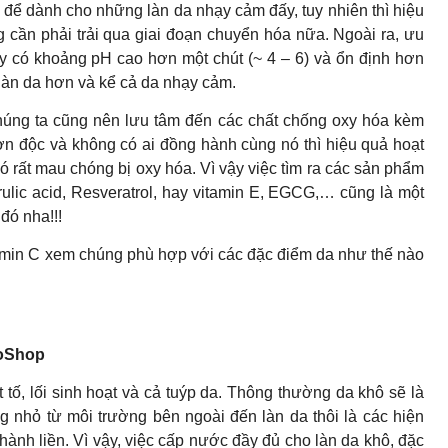
p để dành cho những làn da nhạy cảm đấy, tuy nhiên thì hiệu
 cần phải trải qua giai đoạn chuyển hóa nữa. Ngoài ra, ưu
ày có khoảng pH cao hơn một chút (~ 4 – 6) và ổn định hơn
làn da hơn và kể cả da nhạy cảm.
chúng ta cũng nên lưu tâm đến các chất chống oxy hóa kèm
ơn độc và không có ai đồng hành cùng nó thì hiệu quả hoạt
ó rất mau chóng bị oxy hóa. Vì vậy việc tìm ra các sản phẩm
ulic acid, Resveratrol, hay vitamin E, EGCG,… cũng là một
đó nha!!!
tamin C xem chúng phù hợp với các đặc điểm da như thế nào
𝐨̛𝐧 BoShop
 tố, lối sinh hoạt và cả tuýp da. Thông thường da khô sẽ là
ộng nhỏ từ môi trường bên ngoài đến làn da thôi là các hiện
hành liền. Vì vậy, việc cấp nước đầy đủ cho làn da khô, đặc