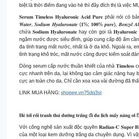
biệt là thời điểm đang vào hè thì đây đích thị là việ
𝐒𝐞𝐫𝐮𝐦 𝐓𝐢𝐦𝐞𝐥𝐞𝐬𝐬 𝐇𝐲𝐚𝐥𝐮𝐫𝐨𝐧𝐢𝐜 𝐀𝐜𝐢𝐝 𝐏𝐮𝐫
𝑾𝒂𝒕𝒆𝒓, 𝑺𝒐𝒅𝒊𝒖𝒎 𝑯𝒚𝒂𝒍𝒖𝒓𝒐𝒏𝒂𝒕𝒆 (𝟏%; 𝟏𝟎𝟎% 𝒑𝒖𝒓𝒆), 𝑩𝒆𝒏𝒛𝒚𝒍
chứa 𝐒𝐨𝐝𝐢𝐮𝐦 𝐇𝐲𝐚𝐥𝐮𝐫𝐨𝐧𝐚𝐭𝐞 hay còn gọi là 𝐇𝐲𝐚𝐥
ngậm nước được siêu đỉnh, giúp cung cấp độ ẩm cần t
đa tình trạng mất nước, nhất là ở da khô. Ngoài ra, 
tình trạng khô tróc, mất nước cũng được kiểm soát đá
Dòng serum cấp nước thuần khiết của nhà 𝐓𝐢𝐦𝐞𝐥𝐞𝐬
cực nhanh trên da, lại không tạo cảm giác nặng hay 
cực an toàn cho da. Chỉ cần xoa xoa vài đường đã thấy
LINK MUA HÀNG:
shopee.vn?5dq3sr
𝐇𝐞̀ 𝐭𝐨̛́𝐢 𝐫𝐨̂̀𝐢 𝐭𝐫𝐚𝐧𝐡 𝐭𝐡𝐮̉ 𝐝𝐮̛𝐨̛̃𝐧𝐠 𝐭𝐫𝐚̆́𝐧𝐠 đ𝐢 𝐝𝐮 𝐥𝐢̣𝐜𝐡 𝐦𝐚̂́𝐲 𝐧𝐚̀𝐧
Với công nghệ sản xuất độc quyền 𝐑𝐚𝐝𝐢𝐚𝐧-𝐂 𝐒𝐮𝐩𝐞𝐫
của một loại kem dưỡng trắng da chuyên dụng. Vì vậ