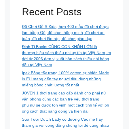
Recent Posts
Đồ Chơi Gỗ S-Kids, hơn 400 mẫu đồ chơi được
làm bằng Gỗ, đồ chơi thông minh, đồ chơi an
toàn, đồ chơi lắp ráp, đồ chơi giáo dục
Đinh Tị Books CÙNG CON KHÔN LỚN là
thương hiệu sách thiếu nhi uy tín tại Việt Nam, ra
đời từ 2006 đơn vị xuất bản sách thiếu nhi hàng
đầu tại Việt Nam
Ipek Bông tẩy trang 100% cotton tự nhiên Made
in EU mang đến tay người tiêu dùng những
miếng bông chất lượng tốt nhất
JOVEN 1 thời trang cao cấp dành cho phái nữ
văn phòng cùng các bạn trẻ yêu thời trang
phụ nữ sẽ được tôn vinh một cách tinh tế với ph
ong cách thật năng động và hiện đại
Sữa Tươi Dutch Lady có đường Các mẹ hãy
tham gia với cộng đồng chúng tôi để cùng nhau