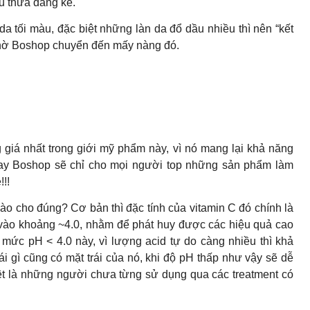
u thừa đáng kể.
a tối màu, đặc biệt những làn da đổ dầu nhiều thì nên “kết
ụ nhờ Boshop chuyển đến mấy nàng đó.
 giá nhất trong giới mỹ phẩm này, vì nó mang lại khả năng
ay Boshop sẽ chỉ cho mọi người top những sản phẩm làm
!!
ào cho đúng? Cơ bản thì đặc tính của vitamin C đó chính là
 vào khoảng ~4.0, nhằm để phát huy được các hiệu quả cao
 mức pH < 4.0 này, vì lượng acid tự do càng nhiều thì khả
 gì cũng có mặt trái của nó, khi độ pH thấp như vậy sẽ dễ
iệt là những người chưa từng sử dụng qua các treatment có