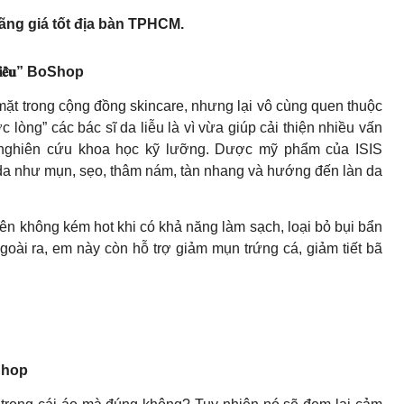
ng giá tốt địa bàn TPHCM.
𝐧𝐠 𝐜𝐡𝐢𝐞̂̀𝐮” BoShop
ặt trong cộng đồng skincare, nhưng lại vô cùng quen thuộc
 lòng” các bác sĩ da liễu là vì vừa giúp cải thiện nhiều vấn
 nghiên cứu khoa học kỹ lưỡng. Dược mỹ phẩm của ISIS
n da như mụn, sẹo, thâm nám, tàn nhang và hướng đến làn da
ên không kém hot khi có khả năng làm sạch, loại bỏ bụi bẩn
goài ra, em này còn hỗ trợ giảm mụn trứng cá, giảm tiết bã
 BoShop