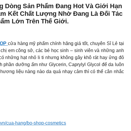
g Dòng Sản Phẩm Đang Hot Và Giới Hạn
am Kết Chất Lượng Nhờ Đang Là Đối Tác
ẩm Lớn Trên Thế Giới.
OP
cửa hàng mỹ phẩm chính hãng giá tốt, chuyên Sỉ Lẻ tại
hị em công sở, các bé học sinh – sinh viên và những anh
có những hạt nhỏ li ti nhưng không gây khô rát hay ửng đỏ
nh phần dưỡng ẩm như Glycerin, Caprylyl Glycol để da luôn
ương liệu nàng nào da quá nhạy cảm thì có thể cân nhắc
i.vn/cua-hang/bo-shop-cosmetics