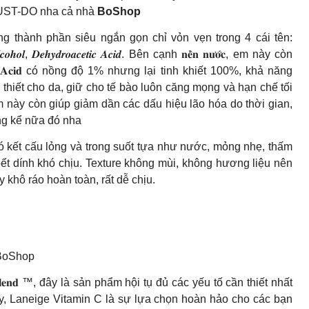
c MUST-DO nha cả nhà
BoShop
 phải nói có bảng thành phần siêu ngắn gọn chỉ vỏn vẹn trong 4 cái tên:
 𝑨𝒍𝒄𝒐𝒉𝒐𝒍, 𝑫𝒆𝒉𝒚𝒅𝒓𝒐𝒂𝒄𝒆𝒕𝒊𝒄 𝑨𝒄𝒊𝒅. Bên cạnh 𝐧𝐞̂̀𝐧 𝐧𝐮̛𝐨̛́𝐜, em này còn
𝐮𝐫𝐨𝐧𝐢𝐜 𝐀𝐜𝐢𝐝 có nồng độ 1% nhưng lại tinh khiết 100%, khả năng
hiết cho da, giữ cho tế bào luôn căng mọng và hạn chế tối
em này còn giúp giảm dần các dấu hiệu lão hóa do thời gian,
ng kể nữa đó nha
𝐬 có kết cấu lỏng và trong suốt tựa như nước, mỏng nhẹ, thấm
bết dính khó chịu. Texture không mùi, không hương liệu nên
 khô ráo hoàn toàn, rất dễ chịu.
 𝐨̛𝐢 BoShop
 𝐁𝐥𝐞𝐧𝐝 ™, đây là sản phẩm hội tụ đủ các yếu tố cần thiết nhất
y, Laneige Vitamin C là sự lựa chọn hoàn hảo cho các bạn