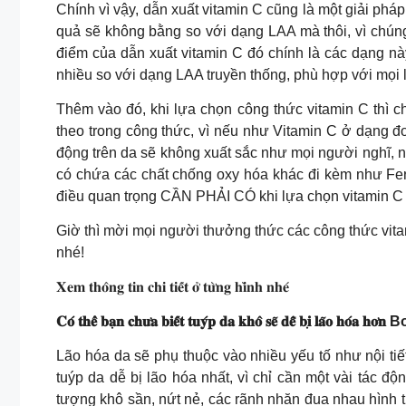
Chính vì vậy, dẫn xuất vitamin C cũng là một giải phá
quả sẽ không bằng so với dạng LAA mà thôi, vì chúng
điểm của dẫn xuất vitamin C đó chính là các dạng n
nhiều so với dạng LAA truyền thống, phù hợp với mọi 
Thêm vào đó, khi lựa chọn công thức vitamin C thì 
theo trong công thức, vì nếu như Vitamin C ở dạng đ
động trên da sẽ không xuất sắc như mọi người nghĩ, n
có chứa các chất chống oxy hóa khác đi kèm như Fer
điều quan trọng CẦN PHẢI CÓ khi lựa chọn vitamin C 
Giờ thì mời mọi người thưởng thức các công thức vi
nhé!
𝐗𝐞𝐦 𝐭𝐡𝐨̂𝐧𝐠 𝐭𝐢𝐧 𝐜𝐡𝐢 𝐭𝐢𝐞̂́𝐭 𝐨̛̉ 𝐭𝐮̛̀𝐧𝐠 𝐡𝐢̀𝐧𝐡 𝐧𝐡𝐞́
𝐂𝐨́ 𝐭𝐡𝐞̂̉ 𝐛𝐚̣𝐧 𝐜𝐡𝐮̛𝐚 𝐛𝐢𝐞̂́𝐭 𝐭𝐮𝐲́𝐩 𝐝𝐚 𝐤𝐡𝐨̂ 𝐬𝐞̃ 𝐝𝐞̂̃ 𝐛𝐢̣ 𝐥𝐚̃𝐨 𝐡𝐨́𝐚 
Lão hóa da sẽ phụ thuộc vào nhiều yếu tố như nội tiết
tuýp da dễ bị lão hóa nhất, vì chỉ cần một vài tác đ
tượng khô sần, nứt nẻ, các rãnh nhăn đua nhau hình t