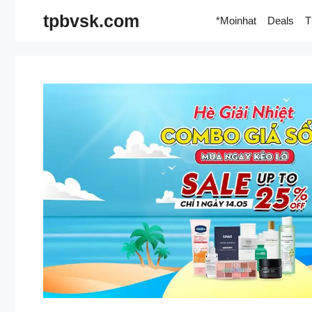
Skip
tpbvsk.com
*Moinhat
Deals
T
to
content