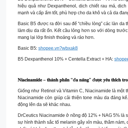
hiệu quả như Dexpanthenol, dịch chiết rau má, dịch
mạnh và cấp ẩm tốt, phù hợp cho da khô và cả da đan
Basic B5 được ra đời sau để “chiều lòng” các làn da
làm dịu da rất ổn. Kết cầu lỏng hơn so với dòng trư
mang lại lớp finish thoáng và ráo hơn.
Basic B5:
shopee.vn?wbxak8
B5 Dexpanthenol 10% + Centella Extract + HA:
shopee
𝐍𝐢𝐚𝐜𝐢𝐧𝐚𝐦𝐢𝐝𝐞 – 𝐭𝐡𝐚̀𝐧𝐡 𝐩𝐡𝐚̂̀𝐧 “đ𝐚 𝐧𝐚̆𝐧𝐠” đ𝐮̛𝐨̛̣𝐜 𝐲𝐞̂𝐮 𝐭𝐡𝐢́𝐜𝐡
Giống như Retinol và Vitamin C, Niacinamide là một t
Niacinamide còn giúp cải thiện tone màu da đáng kể
động lên da sẽ khác nhau.
DrCeutics Niacinamide ở nồng độ 12% + NAG 5% là sự
sự hình thành sắc tố melanin gây xỉn màu, thâm nám, c