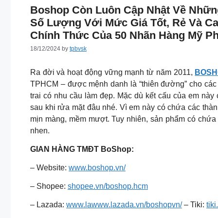
Boshop Còn Luôn Cập Nhật Về Nhữn
Số Lượng Với Mức Giá Tốt, Rẻ Và C
Chính Thức Của 50 Nhãn Hàng Mỹ Ph
18/12/2024
by
tpbvsk
Ra đời và hoạt động vững mạnh từ năm 2011,
BOSH
TPHCM – được mệnh danh là “thiên đường” cho các c
trai có nhu cầu làm đẹp. Mặc dù kết cấu của em này 
sau khi rửa mặt đâu nhé. Vì em này có chứa các thà
mịn màng, mềm mượt. Tuy nhiên, sản phẩm có chứa h
nhen.
GIAN HÀNG TMĐT BoShop:
– Website:
www.boshop.vn/
– Shopee:
shopee.vn/boshop.hcm
– Lazada:
www.lawww.lazada.vn/boshopvn/
– Tiki:
tik