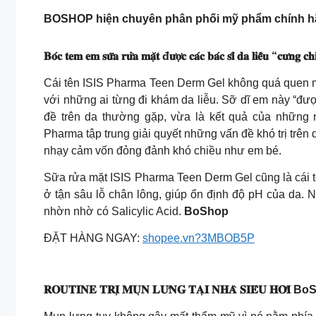
BOSHOP hiện chuyên phân phối mỹ phẩm chính hã
𝐁𝐨́𝐜 𝐭𝐞𝐦 𝐞𝐦 𝐬𝐮̛̃𝐚 𝐫𝐮̛̉𝐚 𝐦𝐚̣̆𝐭 đ𝐮̛𝐨̛̣𝐜 𝐜𝐚́𝐜 𝐛𝐚́𝐜 𝐬𝐢̃ 𝐝𝐚 𝐥𝐢𝐞̂̃𝐮 “𝐜𝐮̛
Cái tên ISIS Pharma Teen Derm Gel không quá quen m
với những ai từng đi khám da liễu. Sỡ dĩ em này “được
đề trên da thường gặp, vừa là kết quả của những
Pharma tập trung giải quyết những vấn đề khó trị trê
nhạy cảm vốn đỏng đảnh khó chiều như em bé.
Sữa rửa mặt ISIS Pharma Teen Derm Gel cũng là cái t
ở tận sâu lỗ chân lông, giúp ổn định độ pH của da. N
nhờn nhờ có Salicylic Acid.
BoShop
ĐẶT HÀNG NGAY:
shopee.vn?3MBOB5P
𝐑𝐎𝐔𝐓𝐈𝐍𝐄 𝐓𝐑𝐈̣ 𝐌𝐔̣𝐍 𝐋𝐔̛𝐍𝐆 𝐓𝐀̣𝐈 𝐍𝐇𝐀̀ 𝐒𝐈𝐄̂𝐔 𝐇𝐎̛̀𝐈