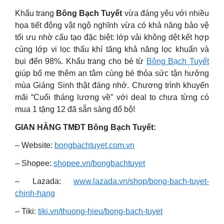
Khẩu trang
Bông Bạch Tuyết
vừa đáng yêu với nhiều
họa tiết động vật ngộ nghĩnh vừa có khả năng bảo vệ
tối ưu nhờ cấu tạo đặc biệt: lớp vải không dệt kết hợp
cùng lớp vi lọc thấu khí tăng khả năng lọc khuẩn và
bụi đến 98%. Khẩu trang cho bé từ
Bông Bạch Tuyết
giúp bố mẹ thêm an tâm cùng bé thỏa sức tận hưởng
mùa Giáng Sinh thật đáng nhớ. Chương trình khuyến
mãi “Cuối tháng lương về” với deal to chưa từng có
mua 1 tặng 12 đã sẵn sàng đổ bộ!
GIAN HÀNG TMĐT Bông Bạch Tuyết:
– Website:
bongbachtuyet.com.vn
– Shopee:
shopee.vn/bongbachtuyet
– Lazada:
www.lazada.vn/shop/bong-bach-tuyet-
chinh-hang
– Tiki:
tiki.vn/thuong-hieu/bong-bach-tuyet