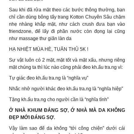
Sau khi đã rửa mặt theo các bước thông thường, bạn
chỉ cần dùng bông tẩy trang Kotton Chuyên Sâu chặm
nhẹ nhàng khắp mặt, như cách crush đưa bạn vào
friendzone, để lấy đi phần nước còn đọng lại cũng
như massage thư giãn làn da
HẠ NHIỆT MÙA HÈ, TUÂN THỦ 5K !
Sự vật luôn có 2 mặt, mặt tốt và mặt xấu, nhưng riêng
mặt chúng ta thì lúc nào cũng phải đeo kh.ẩu tra.ng vì:
Tự giác đeo kh.ẩu tra.ng là “nghĩa vụ”
Nhắc nhở người khác đeo kh.ẩu tra.ng là “nghĩa hiệp”
Tặng kh.ẩu tra.ng cho người cần là “nghĩa tình”
Ở NHÀ KHUM ĐÁNG SỢ, Ở NHÀ MÀ DA KHÔNG
ĐẸP MỚI ĐÁNG SỢ.
Vậy làm sao để da không “tới công chiện” dưới cái