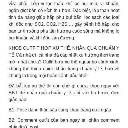
vừa phải. Lớp vi lọc thấu khí lọc bụi mịn, vi khuẩn,
ngăn giọt bắn có kích thư hơn. Đặc biệt, lớp than hoạt
tính đa năng giúp hấp phụ bụi bẩn, lọc sạch các loại
khí độc như SO2, CO2, H2S,… gây bệnh hô hấp, cho
bạn tự tin xông pha tận hưởng cuộc sống mà không lo
bụi khuẩn và khí độc cản đường.
KHOE OUTFIT HỢP XU THẾ, NHẬN QUÀ CHUẨN Y
TẾ Cả nhà ơi, cả nhà đã cập nhật xu hướng thời trang
mới nhất chưa? Outfit hợp xu thế ngoài bộ cánh xinh,
không thể thiếu chiếc khẩu trang chuẩn y tế, bảo vệ
chúng ta trong mọi hoàn cảnh đâu nhé!
Đã bắt kịp xu thế thì còn chờ gì chưa khoe ngay với
BBT để nhận quà chuẩn y tế, chỉ với ba bước đơn
giản nào!
B1: Pose dáng thần sầu cùng khẩu trang cực ngầu
B2: Comment outfit của bạn ngay tại phần comment
phía dưới post.