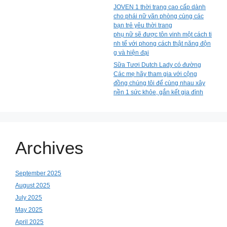
JOVEN 1 thời trang cao cấp dành
cho phái nữ văn phòng cùng các
bạn trẻ yêu thời trang
phụ nữ sẽ được tôn vinh một cách ti
nh tế với phong cách thật năng độn
g và hiện đại
Sữa Tươi Dutch Lady có đường
Các mẹ hãy tham gia với cộng
đồng chúng tôi để cùng nhau xây
nền 1 sức khỏe, gắn kết gia đình
Archives
September 2025
August 2025
July 2025
May 2025
April 2025