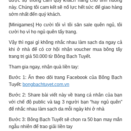
được sự thông cảm quý khách hàng cho tình huống
này. Chúng tôi cam kết sẽ nổ lực hết sức để giao hàng
sớm nhất đến quý khách.
[Minigames] Họ cười tôi vì tôi săn sale quên ngủ, tôi
cười họ vì họ ngủ quên tẩy trang.
Vậy thì ngại gì không nhắc nhau làm sạch da ngay cả
khi ở nhà để có cơ hội nhận voucher mua bông tẩy
trang trị giá 50.000 từ Bông Bạch Tuyết.
Tham gia ngay, nhận quà liền tay:
Bước 1: Ấn theo dõi trang Facebook của Bông Bạch
Tuyết:
bongbachtuyet.com.vn
Bước 2: Share bài viết này về trang cá nhân của bạn
với chế độ public và tag 3 người bạn “hay ngủ quên”
để nhắc nhau làm sạch da mỗi ngày khi ở nhà
Bước 3: Bông Bạch Tuyết sẽ chọn ra 50 bạn may mắn
ngẫu nhiên để trao giải liền tay