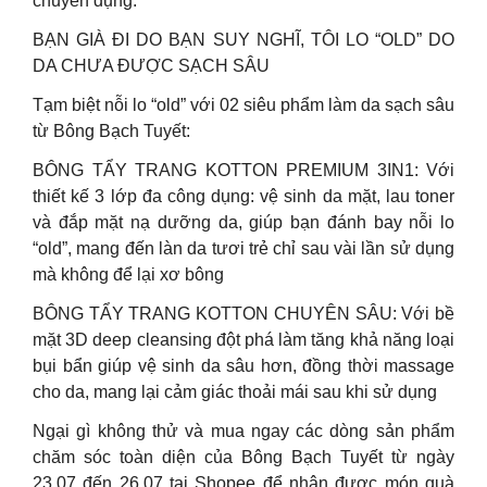
chuyên dụng.
BẠN GIÀ ĐI DO BẠN SUY NGHĨ, TÔI LO “OLD” DO
DA CHƯA ĐƯỢC SẠCH SÂU
Tạm biệt nỗi lo “old” với 02 siêu phẩm làm da sạch sâu
từ Bông Bạch Tuyết:
BÔNG TẨY TRANG KOTTON PREMIUM 3IN1: Với
thiết kế 3 lớp đa công dụng: vệ sinh da mặt, lau toner
và đắp mặt nạ dưỡng da, giúp bạn đánh bay nỗi lo
“old”, mang đến làn da tươi trẻ chỉ sau vài lần sử dụng
mà không để lại xơ bông
BÔNG TẨY TRANG KOTTON CHUYÊN SÂU: Với bề
mặt 3D deep cleansing đột phá làm tăng khả năng loại
bụi bẩn giúp vệ sinh da sâu hơn, đồng thời massage
cho da, mang lại cảm giác thoải mái sau khi sử dụng
Ngại gì không thử và mua ngay các dòng sản phẩm
chăm sóc toàn diện của Bông Bạch Tuyết từ ngày
23.07 đến 26.07 tại Shopee để nhận được món quà