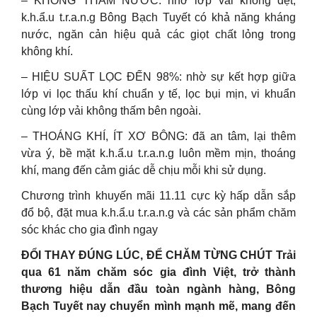
– KHÔNG THẤM NƯỚC: nhờ lớp vải không dệt,
k.h.ẩ.u t.r.a.n.g Bông Bạch Tuyết có khả năng kháng
nước, ngăn cản hiệu quả các giọt chất lỏng trong
không khí.
– HIỆU SUẤT LỌC ĐẾN 98%: nhờ sự kết hợp giữa
lớp vi lọc thấu khí chuẩn y tế, lọc bụi mịn, vi khuẩn
cùng lớp vải không thấm bên ngoài.
– THOÁNG KHÍ, ÍT XƠ BÔNG: đã an tâm, lại thêm
vừa ý, bề mặt k.h.ẩ.u t.r.a.n.g luôn mềm mịn, thoáng
khí, mang đến cảm giác dễ chịu mỗi khi sử dụng.
Chương trình khuyến mãi 11.11 cực kỳ hấp dẫn sắp
đổ bộ, đặt mua k.h.ẩ.u t.r.a.n.g và các sản phẩm chăm
sóc khác cho gia đình ngay
ĐỔI THAY ĐÚNG LÚC, ĐỂ CHĂM TỪNG CHÚT Trải
qua 61 năm chăm sóc gia đình Việt, trở thành
thương hiệu dẫn đầu toàn ngành hàng, Bông
Bạch Tuyết nay chuyển mình mạnh mẽ, mang đến