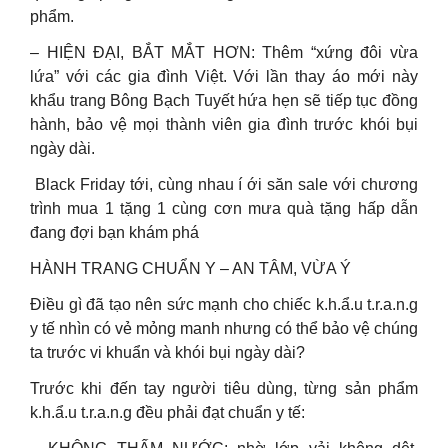
phẩm.
– HIỆN ĐẠI, BẮT MẮT HƠN: Thêm “xứng đôi vừa
lứa” với các gia đình Việt. Với lần thay áo mới này
khẩu trang Bông Bạch Tuyết hứa hẹn sẽ tiếp tục đồng
hành, bảo vệ mọi thành viên gia đình trước khói bụi
ngày dài.
️ Black Friday tới, cùng nhau í ới săn sale với chương
trình mua 1 tặng 1 cùng cơn mưa quà tặng hấp dẫn
đang đợi bạn khám phá
HÀNH TRANG CHUẨN Y – AN TÂM, VỪA Ý
Điều gì đã tạo nên sức mạnh cho chiếc k.h.ẩ.u t.r.a.n.g
y tế nhìn có vẻ mỏng manh nhưng có thể bảo vệ chúng
ta trước vi khuẩn và khói bụi ngày dài?
Trước khi đến tay người tiêu dùng, từng sản phẩm
k.h.ẩ.u t.r.a.n.g đều phải đạt chuẩn y tế: