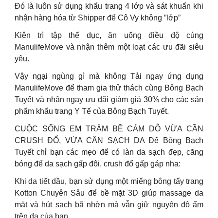
Đó là luôn sử dụng khẩu trang 4 lớp và sát khuẩn khi
nhận hàng hóa từ Shipper để Cô Vy không ”lớp”
Kiên trì tập thể dục, ăn uống điều độ cùng
ManulifeMove và nhận thêm một loạt các ưu đãi siêu
yêu.
Vậy ngại ngùng gì mà không Tải ngay ứng dụng
ManulifeMove để tham gia thử thách cùng Bông Bạch
Tuyết và nhận ngay ưu đãi giảm giá 30% cho các sản
phẩm khẩu trang Y Tế của Bông Bạch Tuyết.
CUỘC SỐNG EM TRĂM BỀ CÁM DỖ VỪA CẦN
CRUSH ĐỔ, VỪA CẦN SẠCH DA Để Bông Bạch
Tuyết chỉ bạn các mẹo để có làn da sạch đẹp, căng
bóng để da sạch gấp đôi, crush đổ gấp gáp nha:
Khi da tiết dầu, bạn sử dụng một miếng bông tẩy trang
Kotton Chuyên Sâu để bề mặt 3D giúp massage da
mặt và hút sạch bã nhờn mà vẫn giữ nguyên độ ẩm
trên da của bạn.