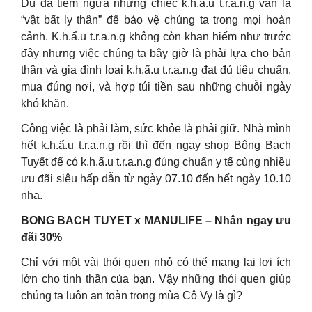
Dù đã tiêm ngừa nhưng chiếc k.h.ẩ.u t.r.a.n.g vẫn là
“vật bất ly thân” để bảo vệ chúng ta trong mọi hoàn
cảnh. K.h.ẩ.u t.r.a.n.g không còn khan hiếm như trước
đây nhưng việc chúng ta bây giờ là phải lựa cho bản
thân và gia đình loại k.h.ẩ.u t.r.a.n.g đạt đủ tiêu chuẩn,
mua đúng nơi, và hợp túi tiền sau những chuỗi ngày
khó khăn.
Công việc là phải làm, sức khỏe là phải giữ. Nhà mình
hết k.h.ẩ.u t.r.a.n.g rồi thì đến ngay shop Bông Bạch
Tuyết để có k.h.ẩ.u t.r.a.n.g đúng chuẩn y tế cùng nhiều
ưu đãi siêu hấp dẫn từ ngày 07.10 đến hết ngày 10.10
nha.
BONG BACH TUYET x MANULIFE – Nhân ngay ưu
đãi 30%
Chỉ với một vài thói quen nhỏ có thể mang lại lợi ích
lớn cho tinh thần của bạn. Vậy những thói quen giúp
chúng ta luôn an toàn trong mùa Cô Vy là gì?