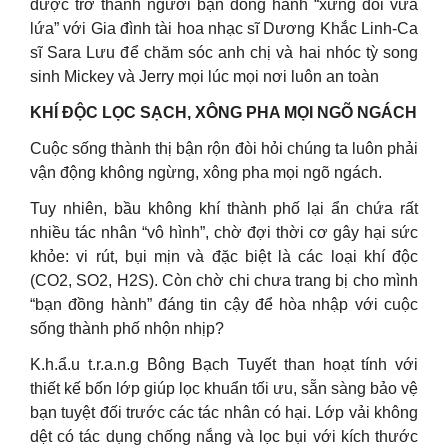
được trở thành người bạn đồng hành “xứng đôi vừa
lứa” với Gia đình tài hoa nhạc sĩ Dương Khắc Linh-Ca
sĩ Sara Lưu để chăm sóc anh chị và hai nhóc tỳ song
sinh Mickey và Jerry mọi lúc mọi nơi luôn an toàn
KHÍ ĐỘC LỌC SẠCH, XÔNG PHA MỌI NGÕ NGÁCH
Cuộc sống thành thị bận rộn đòi hỏi chúng ta luôn phải
vận động không ngừng, xông pha mọi ngõ ngách.
Tuy nhiên, bầu không khí thành phố lại ẩn chứa rất
nhiều tác nhân “vô hình”, chờ đợi thời cơ gây hại sức
khỏe: vi rút, bụi mịn và đặc biệt là các loại khí độc
(CO2, SO2, H2S). Còn chờ chi chưa trang bị cho mình
“bạn đồng hành” đáng tin cậy để hòa nhập với cuộc
sống thành phố nhộn nhịp?
K.h.ẩ.u t.r.a.n.g Bông Bạch Tuyết than hoạt tính với
thiết kế bốn lớp giúp lọc khuẩn tối ưu, sẵn sàng bảo vệ
bạn tuyệt đối trước các tác nhân có hại. Lớp vải không
dệt có tác dụng chống nắng và lọc bụi với kích thước