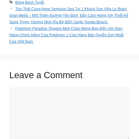
Tags
Bông Bạch Tuyết
Thư Thái Cùng Anne Semonin Spa Tại 1 Khách Sạn Villa Le Blanc
Gran Meliá – Một Thiên Đường Yên Bình, Đầy Cảm Hứng Với Thiết Kế
Sang Trọng, Hướng Nhìn Ra Bờ Biển Santo Tomás Beach.
Pokémon Paradise Shopee Mall Chào Mừng Bạn Đến Với Gian
Hàng Chính Hãng Của Pokémon 1 Cửa Hàng Bản Quyền Duy Nhất
Của Việt Nam.
Leave a Comment
Comment