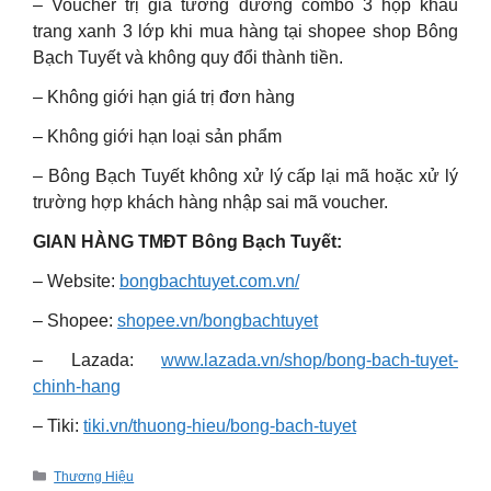
– Voucher trị giá tương đương combo 3 hộp khẩu
trang xanh 3 lớp khi mua hàng tại shopee shop Bông
Bạch Tuyết và không quy đổi thành tiền.
– Không giới hạn giá trị đơn hàng
– Không giới hạn loại sản phẩm
– Bông Bạch Tuyết không xử lý cấp lại mã hoặc xử lý
trường hợp khách hàng nhập sai mã voucher.
GIAN HÀNG TMĐT Bông Bạch Tuyết:
– Website:
bongbachtuyet.com.vn/
– Shopee:
shopee.vn/bongbachtuyet
– Lazada:
www.lazada.vn/shop/bong-bach-tuyet-
chinh-hang
– Tiki:
tiki.vn/thuong-hieu/bong-bach-tuyet
Categories
Thương Hiệu