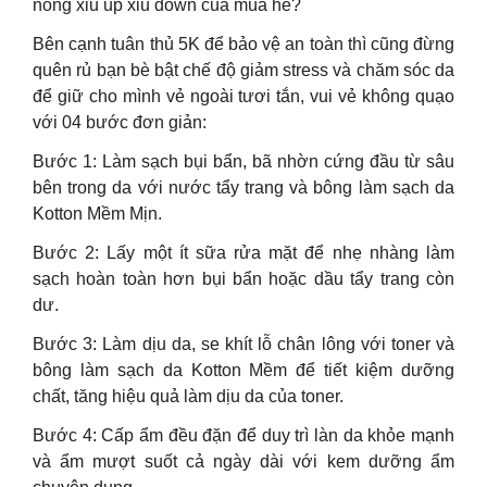
nóng xỉu up xỉu down của mùa hè?
Bên cạnh tuân thủ 5K để bảo vệ an toàn thì cũng đừng
quên rủ bạn bè bật chế độ giảm stress và chăm sóc da
để giữ cho mình vẻ ngoài tươi tắn, vui vẻ không quạo
với 04 bước đơn giản:
Bước 1: Làm sạch bụi bẩn, bã nhờn cứng đầu từ sâu
bên trong da với nước tẩy trang và bông làm sạch da
Kotton Mềm Mịn.
Bước 2: Lấy một ít sữa rửa mặt để nhẹ nhàng làm
sạch hoàn toàn hơn bụi bẩn hoặc dầu tẩy trang còn
dư.
Bước 3: Làm dịu da, se khít lỗ chân lông với toner và
bông làm sạch da Kotton Mềm để tiết kiệm dưỡng
chất, tăng hiệu quả làm dịu da của toner.
Bước 4: Cấp ẩm đều đặn để duy trì làn da khỏe mạnh
và ẩm mượt suốt cả ngày dài với kem dưỡng ẩm