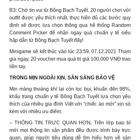
B3: Chờ tin vui từ Bông Bạch Tuyết. 20 người chơi với
outfit được yêu thích nhất, thực hiện đủ các bước quy
định sẽ được lựa chọn thông qua hệ thống Random
Comment Picker để nhận ngay quà chuẩn y tế siêu
hấp dẫn từ Bông Bạch Tuyết đấy!
Minigame sẽ kết thúc vào lúc 23:59, 07.12.2021 Tham
gia ngay, 20 voucher mua quà trị giá 100.000 VNĐ trao
liền tay.
TRONG MỊN NGOÀI XỊN, SẴN SÀNG BẢO VỆ
Mịn màng thoáng khí lại còn lọc bụi, khuẩn đến 98%,
khẩu trang chuẩn y tế Bông Bạch Tuyết lựa chọn yêu
thích của nhiều gia đình Việt với “chiếc áo mới” xịn sò
kèm với nhiều ưu điểm:
– THÔNG TIN TRỰC QUAN HƠN: Trên lớp bao bì
mới mọi thông tin sản phẩm đều được trình bày trực
quan, giúp người tiêu dùng dễ tìm hiểu hơn về sản