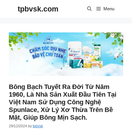
Skip
tpbvsk.com
to
Menu
content
Bông Bạch Tuyết Ra Đời Từ Năm
1960, Là Nhà Sản Xuất Đầu Tiên Tại
Việt Nam Sử Dụng Công Nghệ
Spunlace, Xử Lý Xơ Thừa Trên Bề
Mặt, Giúp Bông Mịn Sạch.
29/12/2024
by
tpbvsk