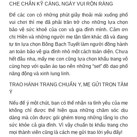
CHE CHẮN KỸ CÀNG, NGÀY VUI RỘN RÀNG
Để các con có những phút giây thoải mái xuống phố
vui chơi thì mẹ đã phải trăn trở cho những lựa chọn
bảo vệ sức khoẻ của con và gia đình mình. Cảm ơn
chị Hiền và những người mẹ tận tâm khác đã và đang
tự tin lựa chọn Bông Bạch Tuyết làm người đồng hành
an toàn bảo vệ gia đình nhỏ một cách toàn diện. Chưa
hết đâu nha, mấy mẹ con cũng lựa chọn khẩu trang vô
cùng hợp với quần áo tạo nên những “set” đồ dạo phố
năng động và xinh lung linh.
TRAO HÀNH TRANG CHUẨN Y, MẸ GỬI TRỌN TÂM
Ý
Nếu để ý một chút, bạn có thể nhận ra tình yêu của mẹ
không chỉ được thể hiện qua những chăm sóc dịu
dàng mà còn được gói ghém trong những lắng lo cho
sức khỏe cả gia đình. Vì vậy chuẩn bị khẩu trang cho
mọi thành viên cũng là cách mẹ gửi trao lời yêu đấy!