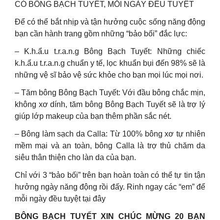
CÓ BÔNG BẠCH TUYẾT, MỖI NGÀY ĐỀU TUYỆT
Để có thể bắt nhịp và tận hưởng cuộc sống năng động
bạn cần hành trang gồm những “bảo bối” đắc lực:
– K.h.ẩ.u t.r.a.n.g Bông Bạch Tuyết: Những chiếc
k.h.ẩ.u t.r.a.n.g chuẩn y tế, lọc khuẩn bụi đến 98% sẽ là
những vệ sĩ bảo vệ sức khỏe cho bạn mọi lúc mọi nơi.
– Tăm bông Bông Bạch Tuyết: Với đầu bông chắc mịn,
không xơ dính, tăm bông Bông Bạch Tuyết sẽ là trợ lý
giúp lớp makeup của bạn thêm phần sắc nét.
– Bông làm sạch da Calla: Từ 100% bông xơ tự nhiên
mềm mại và an toàn, bông Calla là trợ thủ chăm da
siêu thân thiện cho làn da của bạn.
Chỉ với 3 “bảo bối” trên bạn hoàn toàn có thể tự tin tận
hưởng ngày năng động rồi đấy. Rinh ngay các “em” để
mỗi ngày đều tuyệt tại đây
BÔNG BẠCH TUYẾT XIN CHÚC MỪNG 20 BẠN