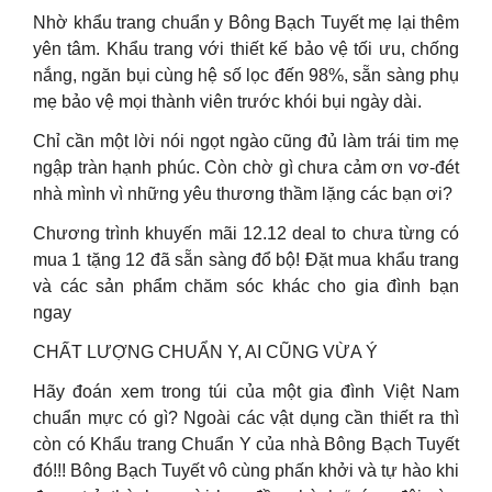
Nhờ khẩu trang chuẩn y Bông Bạch Tuyết mẹ lại thêm
yên tâm. Khẩu trang với thiết kế bảo vệ tối ưu, chống
nắng, ngăn bụi cùng hệ số lọc đến 98%, sẵn sàng phụ
mẹ bảo vệ mọi thành viên trước khói bụi ngày dài.
Chỉ cần một lời nói ngọt ngào cũng đủ làm trái tim mẹ
ngập tràn hạnh phúc. Còn chờ gì chưa cảm ơn vơ-đét
nhà mình vì những yêu thương thầm lặng các bạn ơi?
Chương trình khuyến mãi 12.12 deal to chưa từng có
mua 1 tặng 12 đã sẵn sàng đổ bộ! Đặt mua khẩu trang
và các sản phẩm chăm sóc khác cho gia đình bạn
ngay
CHẤT LƯỢNG CHUẨN Y, AI CŨNG VỪA Ý
Hãy đoán xem trong túi của một gia đình Việt Nam
chuẩn mực có gì? Ngoài các vật dụng cần thiết ra thì
còn có Khẩu trang Chuẩn Y của nhà Bông Bạch Tuyết
đó!!! Bông Bạch Tuyết vô cùng phấn khởi và tự hào khi