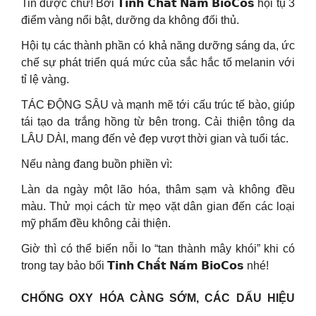
Tin được chứ! Bởi 𝗧𝗶𝗻𝗵 𝗖𝗵𝗮̂́𝘁 𝗡𝗮́𝗺 𝗕𝗶𝗼𝗖𝗼𝘀 hội tụ 3
điểm vàng nổi bật, dưỡng da không đối thủ.
Hội tụ các thành phần có khả năng dưỡng sáng da, ức
chế sự phát triển quá mức của sắc hắc tố melanin với
tỉ lệ vàng.
TÁC ĐỘNG SÂU và mạnh mẽ tới cấu trúc tế bào, giúp
tái tạo da trắng hồng từ bên trong. Cải thiện tông da
LÂU DÀI, mang đến vẻ đẹp vượt thời gian và tuổi tác.
Nếu nàng đang buồn phiền vì:
Làn da ngày một lão hóa, thâm sạm và không đều
màu. Thử mọi cách từ mẹo vặt dân gian đến các loại
mỹ phẩm đều không cải thiện.
Giờ thì có thể biến nỗi lo “tan thành mây khói” khi có
trong tay bảo bối 𝗧𝗶𝗻𝗵 𝗖𝗵𝗮̂́𝘁 𝗡𝗮́𝗺 𝗕𝗶𝗼𝗖𝗼𝘀 nhé!
CHỐNG OXY HÓA CÀNG SỚM, CÁC DẤU HIỆU