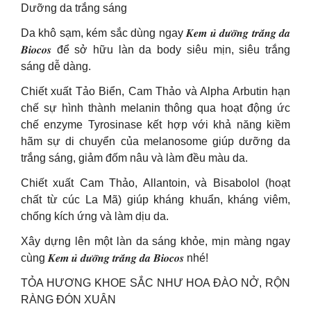
Dưỡng da trắng sáng
Da khô sạm, kém sắc dùng ngay 𝑲𝒆𝒎 𝒖̉ 𝒅𝒖̛𝒐̛̃𝒏𝒈 𝒕𝒓𝒂̆́𝒏𝒈 𝒅𝒂
𝑩𝒊𝒐𝒄𝒐𝒔 để sở hữu làn da body siêu mịn, siêu trắng
sáng dễ dàng.
Chiết xuất Tảo Biển, Cam Thảo và Alpha Arbutin hạn
chế sự hình thành melanin thông qua hoạt động ức
chế enzyme Tyrosinase kết hợp với khả năng kiềm
hãm sự di chuyển của melanosome giúp dưỡng da
trắng sáng, giảm đốm nâu và làm đều màu da.
Chiết xuất Cam Thảo, Allantoin, và Bisabolol (hoạt
chất từ cúc La Mã) giúp kháng khuẩn, kháng viêm,
chống kích ứng và làm dịu da.
Xây dựng lên một làn da sáng khỏe, mịn màng ngay
cùng 𝑲𝒆𝒎 𝒖̉ 𝒅𝒖̛𝒐̛̃𝒏𝒈 𝒕𝒓𝒂̆́𝒏𝒈 𝒅𝒂 𝑩𝒊𝒐𝒄𝒐𝒔 nhé!
TỎA HƯƠNG KHOE SẮC NHƯ HOA ĐÀO NỞ, RỘN
RÀNG ĐÓN XUÂN