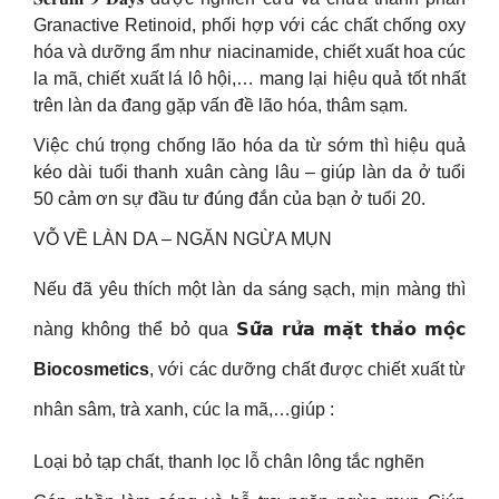
Granactive Retinoid, phối hợp với các chất chống oxy
hóa và dưỡng ẩm như niacinamide, chiết xuất hoa cúc
la mã, chiết xuất lá lô hội,… mang lại hiệu quả tốt nhất
trên làn da đang gặp vấn đề lão hóa, thâm sạm.
Việc chú trọng chống lão hóa da từ sớm thì hiệu quả
kéo dài tuổi thanh xuân càng lâu – giúp làn da ở tuổi
50 cảm ơn sự đầu tư đúng đắn của bạn ở tuổi 20.
VỖ VỀ LÀN DA – NGĂN NGỪA MỤN
Nếu đã yêu thích một làn da sáng sạch, mịn màng thì
nàng không thể bỏ qua 𝗦𝘂̛̃𝗮 𝗿𝘂̛̉𝗮 𝗺𝗮̣̆𝘁 𝘁𝗵𝗮̉𝗼 𝗺𝗼̣̂𝗰
Biocosmetics
, với các dưỡng chất được chiết xuất từ
nhân sâm, trà xanh, cúc la mã,…giúp :
Loại bỏ tạp chất, thanh lọc lỗ chân lông tắc nghẽn