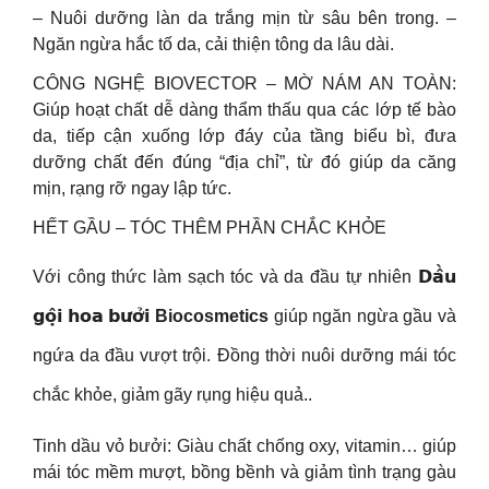
– Nuôi dưỡng làn da trắng mịn từ sâu bên trong. –
Ngăn ngừa hắc tố da, cải thiện tông da lâu dài.
CÔNG NGHỆ BIOVECTOR – MỜ NÁM AN TOÀN:
Giúp hoạt chất dễ dàng thẩm thấu qua các lớp tế bào
da, tiếp cận xuống lớp đáy của tầng biểu bì, đưa
dưỡng chất đến đúng “địa chỉ”, từ đó giúp da căng
mịn, rạng rỡ ngay lập tức.
HẾT GẦU – TÓC THÊM PHẦN CHẮC KHỎE
Với công thức làm sạch tóc và da đầu tự nhiên 𝗗𝗮̂̀𝘂
𝗴𝗼̣̂𝗶 𝗵𝗼𝗮 𝗯𝘂̛𝗼̛̉𝗶
Biocosmetics
giúp ngăn ngừa gầu và
ngứa da đầu vượt trội. Đồng thời nuôi dưỡng mái tóc
chắc khỏe, giảm gãy rụng hiệu quả..
Tinh dầu vỏ bưởi: Giàu chất chống oxy, vitamin… giúp
mái tóc mềm mượt, bồng bềnh và giảm tình trạng gàu