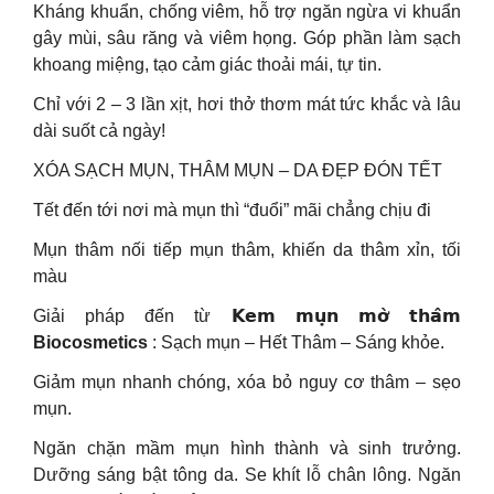
Kháng khuẩn, chống viêm, hỗ trợ ngăn ngừa vi khuẩn
gây mùi, sâu răng và viêm họng. Góp phần làm sạch
khoang miệng, tạo cảm giác thoải mái, tự tin.
Chỉ với 2 – 3 lần xịt, hơi thở thơm mát tức khắc và lâu
dài suốt cả ngày!
XÓA SẠCH MỤN, THÂM MỤN – DA ĐẸP ĐÓN TẾT
Tết đến tới nơi mà mụn thì “đuổi” mãi chẳng chịu đi
Mụn thâm nối tiếp mụn thâm, khiến da thâm xỉn, tối
màu
Giải pháp đến từ 𝗞𝗲𝗺 𝗺𝘂̣𝗻 𝗺𝗼̛̀ 𝘁𝗵𝗮̂𝗺
Biocosmetics
: Sạch mụn – Hết Thâm – Sáng khỏe.
Giảm mụn nhanh chóng, xóa bỏ nguy cơ thâm – sẹo
mụn.
Ngăn chặn mầm mụn hình thành và sinh trưởng.
Dưỡng sáng bật tông da. Se khít lỗ chân lông. Ngăn