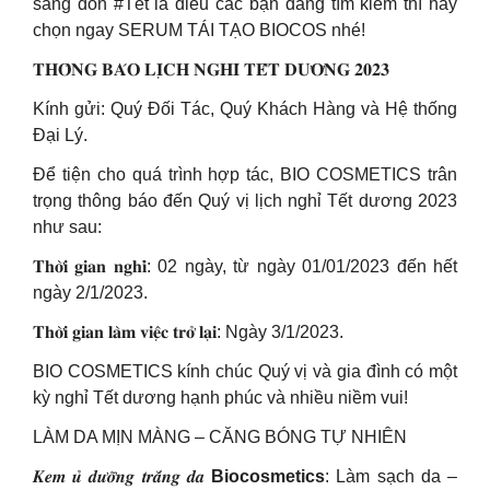
sàng đón #Tết là điều các bạn đang tìm kiếm thì hãy
chọn ngay SERUM TÁI TẠO BIOCOS nhé!
𝐓𝐇𝐎̂𝐍𝐆 𝐁𝐀́𝐎 𝐋𝐈̣𝐂𝐇 𝐍𝐆𝐇𝐈̉ 𝐓𝐄̂́𝐓 𝐃𝐔̛𝐎̛𝐍𝐆 𝟐𝟎𝟐𝟑
Kính gửi: Quý Đối Tác, Quý Khách Hàng và Hệ thống
Đại Lý.
Để tiện cho quá trình hợp tác, BIO COSMETICS trân
trọng thông báo đến Quý vị lịch nghỉ Tết dương 2023
như sau:
𝐓𝐡𝐨̛̀𝐢 𝐠𝐢𝐚𝐧 𝐧𝐠𝐡𝐢̉: 02 ngày, từ ngày 01/01/2023 đến hết
ngày 2/1/2023.
𝐓𝐡𝐨̛̀𝐢 𝐠𝐢𝐚𝐧 𝐥𝐚̀𝐦 𝐯𝐢𝐞̣̂𝐜 𝐭𝐫𝐨̛̉ 𝐥𝐚̣𝐢: Ngày 3/1/2023.
BIO COSMETICS kính chúc Quý vị và gia đình có một
kỳ nghỉ Tết dương hạnh phúc và nhiều niềm vui!
LÀM DA MỊN MÀNG – CĂNG BÓNG TỰ NHIÊN
𝑲𝒆𝒎 𝒖̉ 𝒅𝒖̛𝒐̛̃𝒏𝒈 𝒕𝒓𝒂̆́𝒏𝒈 𝒅𝒂
Biocosmetics
: Làm sạch da –