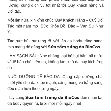
lượng, cùng dịch vụ tốt nhất tới Quý khách hàng và
Đối tác.
Một lần nữa, xin kính chúc Quý Khách Hàng – Quý Đối
Tác một năm mới Sức Khỏe Dồi Dào – Vạn Sự Như
Ý.
Tạo sức hút, sự rạng rỡ với làn da body trắng sáng,
mịn màng dễ dàng với 𝗦𝘂̛̃𝗮 𝘁𝗮̆́𝗺 𝘀𝗮́𝗻𝗴 𝗱𝗮 𝗕𝗶𝗼𝗖𝗼𝘀.
LÀM SẠCH SÂU: Nhẹ nhàng loại bỏ bụi bẩn, bã nhờn
và tế bào chết trên da, không làm khô da hay kích ứng
da.
NUÔI DƯỠNG TẾ BÀO DA: Cung cấp dưỡng chất
thiết yếu cho da khỏe mạnh, căng mọng và trắng sáng,
đều màu hơn theo từng ngày.
Hãy cùng 𝗦𝘂̛̃𝗮 𝘁𝗮̆́𝗺 𝘁𝗿𝗮̆́𝗻𝗴 𝗱𝗮 𝗕𝗶𝗼𝗖𝗼𝘀 đón nhận làn
da body quyến rũ, tươi mới mỗi ngày nhé!