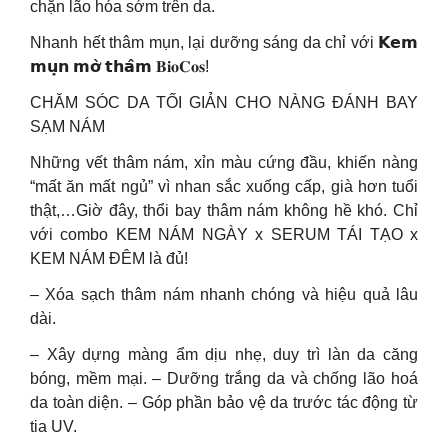
chặn lão hóa sớm trên da.
Nhanh hết thâm mụn, lại dưỡng sáng da chỉ với 𝗞𝗲𝗺
𝗺𝘂̣𝗻 𝗺𝗼̛̀ 𝘁𝗵𝗮̂𝗺 𝐁𝐢𝐨𝐂𝐨𝐬!
CHĂM SÓC DA TỐI GIẢN CHO NÀNG ĐÁNH BAY
SẠM NÁM
Những vết thâm nám, xỉn màu cứng đầu, khiến nàng
“mất ăn mất ngủ” vì nhan sắc xuống cấp, già hơn tuổi
thật,…Giờ đây, thổi bay thâm nám không hề khó. Chỉ
với combo KEM NÁM NGÀY x SERUM TÁI TẠO x
KEM NÁM ĐÊM là đủ!
– Xóa sạch thâm nám nhanh chóng và hiệu quả lâu
dài.
– Xây dựng màng ẩm dịu nhẹ, duy trì làn da căng
bóng, mềm mại. – Dưỡng trắng da và chống lão hoá
da toàn diện. – Góp phần bảo vệ da trước tác động từ
tia UV.