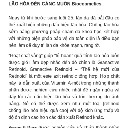
LÃO HÓA ĐẾN CÀNG MUỘN Biocosmetics
Ngay từ khi bước sang tuổi 25, làn da đã bắt đầu có
thể xuất hiện những dấu hiệu lão hóa. Chống lão hóa
sớm bằng phương pháp chăm da khoa học kết hợp
với những biện pháp bảo vệ da toàn diện là điều bạn
nên làm để duy trì làn da khỏe mạnh, rạng rỡ.
“Hoạt chất vàng” giúp “trì hoãn” quá trình lão hóa luôn
được giới làm đẹp nhắc đến đó chính là Granactive
Retinoid. Granactive Retinoid – “Thế hệ mới của
Retinoid” là một este axit retinoic tổng hợp. Hợp chất
này là dẫn xuất của Vitamin A-một trong những thành
phần được nghiên cứu nhiều nhất để ngăn ngừa và
đẩy lùi các dấu hiệu lão hóa và tổn thương do ánh
nắng. Nó có thể được xem như một loại [retinoid
chống lão hóa hiệu quả cao] với độ kích ứng thấp và
độ ổn định cao hơn các dẫn xuất Retinod khác.
𝐒𝐞𝐫𝐮𝐦 𝟗 𝐃𝐚𝐲𝐬 được nghiên cứu và chứa thành phần