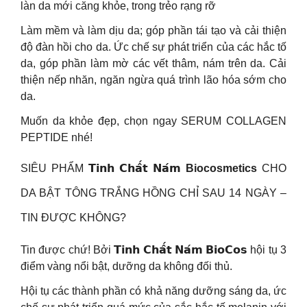
làn da mới căng khỏe, trong trẻo rạng rỡ
Làm mềm và làm dịu da; góp phần tái tạo và cải thiện
độ đàn hồi cho da. Ức chế sự phát triển của các hắc tố
da, góp phần làm mờ các vết thâm, nám trên da. Cải
thiện nếp nhăn, ngăn ngừa quá trình lão hóa sớm cho
da.
Muốn da khỏe đẹp, chọn ngay SERUM COLLAGEN
PEPTIDE nhé!
SIÊU PHẨM 𝗧𝗶𝗻𝗵 𝗖𝗵𝗮̂́𝘁 𝗡𝗮́𝗺
Biocosmetics
CHO
DA BẬT TÔNG TRẮNG HỒNG CHỈ SAU 14 NGÀY –
TIN ĐƯỢC KHÔNG?
Tin được chứ! Bởi 𝗧𝗶𝗻𝗵 𝗖𝗵𝗮̂́𝘁 𝗡𝗮́𝗺 𝗕𝗶𝗼𝗖𝗼𝘀 hội tụ 3
điểm vàng nổi bật, dưỡng da không đối thủ.
Hội tụ các thành phần có khả năng dưỡng sáng da, ức