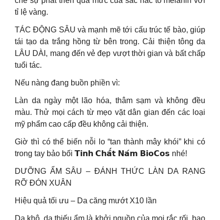
chế sự phát triển quá mức của sắc hắc tố melanin với
tỉ lệ vàng.
TÁC ĐỘNG SÂU và mạnh mẽ tới cấu trúc tế bào, giúp
tái tạo da trắng hồng từ bên trong. Cải thiện tông da
LÂU DÀI, mang đến vẻ đẹp vượt thời gian và bất chấp
tuổi tác.
Nếu nàng đang buồn phiền vì:
Làn da ngày một lão hóa, thâm sạm và không đều
màu. Thử mọi cách từ mẹo vặt dân gian đến các loại
mỹ phẩm cao cấp đều không cải thiện.
Giờ thì có thể biến nỗi lo “tan thành mây khói” khi có
trong tay bảo bối 𝗧𝗶𝗻𝗵 𝗖𝗵𝗮̂́𝘁 𝗡𝗮́𝗺 𝗕𝗶𝗼𝗖𝗼𝘀 nhé!
DƯỠNG ẨM SÂU – ĐÁNH THỨC LÀN DA RẠNG
RỠ ĐÓN XUÂN
Hiệu quả tối ưu – Da căng mướt X10 lần
Da khô, da thiếu ẩm là khởi nguồn của mọi rắc rối, bao