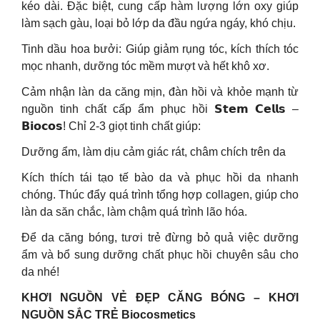
kéo dài. Đặc biệt, cung cấp hàm lượng lớn oxy giúp
làm sạch gàu, loại bỏ lớp da đầu ngứa ngáy, khó chịu.
Tinh dầu hoa bưởi: Giúp giảm rụng tóc, kích thích tóc
mọc nhanh, dưỡng tóc mềm mượt và hết khô xơ.
Cảm nhận làn da căng mịn, đàn hồi và khỏe mạnh từ
nguồn tinh chất cấp ẩm phục hồi 𝗦𝘁𝗲𝗺 𝗖𝗲𝗹𝗹𝘀 –
𝗕𝗶𝗼𝗰𝗼𝘀! Chỉ 2-3 giọt tinh chất giúp:
Dưỡng ẩm, làm dịu cảm giác rát, châm chích trên da
Kích thích tái tạo tế bào da và phục hồi da nhanh
chóng. Thúc đẩy quá trình tổng hợp collagen, giúp cho
làn da săn chắc, làm chậm quá trình lão hóa.
Để da căng bóng, tươi trẻ đừng bỏ quả việc dưỡng
ẩm và bổ sung dưỡng chất phục hồi chuyên sâu cho
da nhé!
KHƠI NGUỒN VẺ ĐẸP CĂNG BÓNG – KHƠI
NGUỒN SẮC TRẺ Biocosmetics