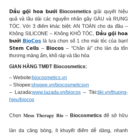
𝗗𝗮̂̀𝘂 𝗴𝗼̣̂𝗶 𝗵𝗼𝗮 𝗯𝘂̛𝗼̛̉𝗶
Biocosmetics
giải quyết hiệu
quả và lâu dài các nguyên nhân gây GÀU và RỤNG
TÓC. Với 3 điểm khác biệt: AN TOÀN cho da đầu –
Không SILICONE – Không KHÔ TÓC, 𝗗𝗮̂̀𝘂 𝗴𝗼̣̂𝗶 𝗵𝗼𝗮
𝗯𝘂̛𝗼̛̉𝗶
𝗕𝗶𝗼𝗖𝗼𝘀
là lựa chọn số 1 cho mái tóc của bạn!
𝗦𝘁𝗲𝗺 𝗖𝗲𝗹𝗹𝘀 – 𝗕𝗶𝗼𝗰𝗼𝘀 – “Chân ái” cho làn da tổn
thương màng ẩm, khô ráp và lão hóa
GIAN HÀNG TMĐT Biocosmetics:
– Website:
biocosmetics.vn
– Shopee:
shopee.vn/biocosmeticsvn
– Lazada:
www.lazada.vn/biocos
– Tiki:
tiki.vn/thuong-
hieu/biocos
Chọn 𝐌𝐞𝐬𝐨 𝐓𝐡𝐞𝐫𝐚𝐩𝐲 𝐁𝐢𝐨 –
Biocosmetics
để sở hữu
làn da căng bóng, ít khuyết điểm dễ dàng, nhanh