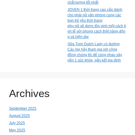
chất lượng tốt nhất
JOVEN 1 thời trang cao cấp dành
cho phái nữ văn phòng cùng các
bạn trẻ yêu thời trang
phụ nữ sẽ được tôn vinh một cách ti
nh tế với phong cách thật năng độn
g và hiện đại
Sữa Tươi Dutch Lady có đường
Các mẹ hãy tham gia với cộng
đồng chúng tôi để cùng nhau xây
nền 1 sức khỏe, gắn kết gia đình
Archives
September 2025
August 2025
July 2025
May 2025