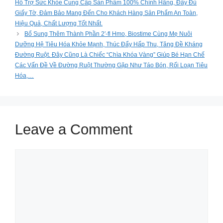
Hỗ Trợ Sức Khỏe Cung Cấp Sản Phẩm 100% Chính Hãng, Đầy Đủ
Giấy Tờ, Đảm Bảo Mang Đến Cho Khách Hàng Sản Phẩm An Toàn,
Hiệu Quả, Chất Lượng Tốt Nhất.
Bổ Sung Thêm Thành Phần 2′-fl Hmo, Biostime Cùng Mẹ Nuôi
Dưỡng Hệ Tiêu Hóa Khỏe Mạnh, Thúc Đẩy Hấp Thu, Tăng Đề Kháng
Đường Ruột. Đây Cũng Là Chiếc “Chìa Khóa Vàng” Giúp Bé Hạn Chế
Các Vấn Đề Về Đường Ruột Thường Gặp Như Táo Bón, Rối Loạn Tiêu
Hóa,…
Leave a Comment
Comment