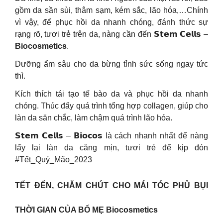
gồm da sần sùi, thâm sạm, kém sắc, lão hóa,…Chính
vì vậy, để phục hồi da nhanh chóng, đánh thức sự
rạng rõ, tươi trẻ trên da, nàng cần đến 𝗦𝘁𝗲𝗺 𝗖𝗲𝗹𝗹𝘀 –
Biocosmetics
.
Dưỡng ẩm sâu cho da bừng tỉnh sức sống ngay tức
thì.
Kích thích tái tạo tế bào da và phục hồi da nhanh
chóng. Thúc đẩy quá trình tổng hợp collagen, giúp cho
làn da săn chắc, làm chậm quá trình lão hóa.
𝗦𝘁𝗲𝗺 𝗖𝗲𝗹𝗹𝘀 – 𝗕𝗶𝗼𝗰𝗼𝘀 là cách nhanh nhất để nàng
lấy lại làn da căng mịn, tươi trẻ để kịp đón
#Tết_Quý_Mão_2023
TẾT ĐẾN, CHĂM CHÚT CHO MÁI TÓC PHỦ BỤI
THỜI GIAN CỦA BỐ MẸ Biocosmetics