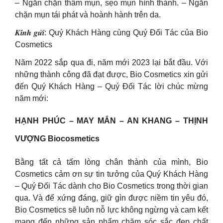
– Ngăn chặn thâm mụn, sẹo mụn hình thành. – Ngăn
chặn mụn tái phát và hoành hành trên da.
𝑲𝒊́𝒏𝒉 𝒈𝒖̛̉𝒊: Quý Khách Hàng cùng Quý Đối Tác của Bio
Cosmetics
Năm 2022 sắp qua đi, năm mới 2023 lại bắt đầu. Với
những thành công đã đạt được, Bio Cosmetics xin gửi
đến Quý Khách Hàng – Quý Đối Tác lời chúc mừng
năm mới:
HẠNH PHÚC – MAY MẮN – AN KHANG – THỊNH
VƯỢNG Biocosmetics
Bằng tất cả tấm lòng chân thành của mình, Bio
Cosmetics cảm ơn sự tin tưởng của Quý Khách Hàng
– Quý Đối Tác dành cho Bio Cosmetics trong thời gian
qua. Và để xứng đáng, giữ gìn được niềm tin yêu đó,
Bio Cosmetics sẽ luôn nỗ lực không ngừng và cam kết
mang đến những sản phẩm chăm sóc sắc đẹp chất