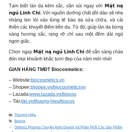
Tạm biệt làn da kém sắc, sần sùi ngay với 𝗠𝗮̣̆𝘁 𝗻𝗮̣
𝗻𝗴𝘂̉ 𝗟𝗶𝗻𝗵 𝗖𝗵𝗶. Với nguồn dưỡng chất dồi dào sẽ nhẹ
nhàng len lỏi vào từng tế bào da sửa chữa, và cải
thiện các khuyết điểm trên da. Từ đó, giúp làn da bừng
sáng hương sắc, rạng rỡ chỉ sau một đêm dài ngủ
ngon giấc.
Chọn ngay 𝗠𝗮̣̆𝘁 𝗻𝗮̣ 𝗻𝗴𝘂̉ 𝗟𝗶𝗻𝗵 𝗖𝗵𝗶 để sẵn sàng chào
đón mọi khoảnh khắc tươi đẹp của năm mới nhé!
GIAN HÀNG TMĐT Biocosmetics:
– Website:
biocosmetics.vn
– Shopee:
shopee.vn/biocosmeticsvn
– Lazada:
www.lazada.vn/biocos
– Tiki:
tiki.vn/thuong-hieu/biocos
Categories
Thương Hiệu
Tags
Biocos
Option1 Pharma Chuyên Kinh Doanh Và Phân Phối Các Sản Phẩm