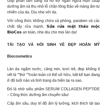
Góp phần làm sáng và hỗ trợ ngăn ngừa mụn Giúp
dưỡng ẩm và thu nhỏ lỗ chân lông Bảo vệ màng ẩm tự
nhiên của da. Dịu nhẹ với da.
Với công thức không chứa xà phòng, paraben và các
chất tẩy rửa mạnh, 𝗦𝘂̛̃𝗮 𝗿𝘂̛̉𝗮 𝗺𝗮̣̆𝘁 𝘁𝗵𝗮̉𝗼 𝗺𝗼̣̂𝗰
𝗕𝗶𝗼𝗖𝗼𝘀 an toàn, nhẹ dịu cho mọi làn da!
TÁI TẠO VÀ HỒI SINH VẺ ĐẸP HOÀN MỸ
Biocosmetics
Làn da ngậm nước, căng mịn, tươi trẻ, đẹp không tì
vết là “”thứ “”hoàn toàn có thể sở hữu, bất kể bạn đang
ở độ tuổi nào và tình trạng da hiện tại ra sao.
Đó là nhờ siêu phẩm SERUM COLLAGEN PEPTIDE
– Công thức dưỡng ẩm chuyên sâu!
Cấp ẩm sâu, duy trì độ ẩm lý tưởng, kích thích tái tạo