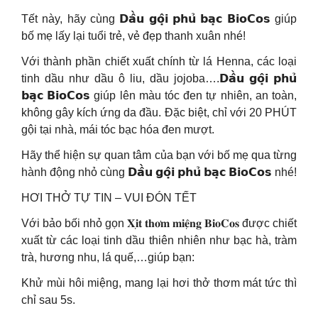
Tết này, hãy cùng 𝗗𝗮̂̀𝘂 𝗴𝗼̣̂𝗶 𝗽𝗵𝘂̉ 𝗯𝗮̣𝗰 𝗕𝗶𝗼𝗖𝗼𝘀 giúp
bố mẹ lấy lại tuổi trẻ, vẻ đẹp thanh xuân nhé!
Với thành phần chiết xuất chính từ lá Henna, các loại
tinh dầu như dầu ô liu, dầu jojoba….𝗗𝗮̂̀𝘂 𝗴𝗼̣̂𝗶 𝗽𝗵𝘂̉
𝗯𝗮̣𝗰 𝗕𝗶𝗼𝗖𝗼𝘀 giúp lên màu tóc đen tự nhiên, an toàn,
không gây kích ứng da đầu. Đặc biệt, chỉ với 20 PHÚT
gội tại nhà, mái tóc bạc hóa đen mượt.
Hãy thể hiện sự quan tâm của bạn với bố mẹ qua từng
hành động nhỏ cùng 𝗗𝗮̂̀𝘂 𝗴𝗼̣̂𝗶 𝗽𝗵𝘂̉ 𝗯𝗮̣𝗰 𝗕𝗶𝗼𝗖𝗼𝘀 nhé!
HƠI THỞ TỰ TIN – VUI ĐÓN TẾT
Với bảo bối nhỏ gọn 𝐗𝐢̣𝐭 𝐭𝐡𝐨̛𝐦 𝐦𝐢𝐞̣̂𝐧𝐠 𝐁𝐢𝐨𝐂𝐨𝐬 được chiết
xuất từ các loại tinh dầu thiên nhiên như bạc hà, tràm
trà, hương nhu, lá quế,…giúp bạn:
Khử mùi hôi miệng, mang lại hơi thở thơm mát tức thì
chỉ sau 5s.