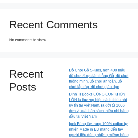
Recent Comments
No comments to show.
Recent
Đồ Chơi Gỗ S-Kids, hơn 400 mẫu
đồ chơi được làm bằng Gỗ, đồ chơi
thông minh, đồ chơi an toàn, đồ
Posts
chơi lắp ráp, đồ chơi giáo dục
Đinh Tị Books CÙNG CON KHÔN
LỚN là thương hiệu sách thiếu nhi
uy tín tại Việt Nam, ra đời từ 2006
đơn vị xuất bản sách thiếu nhi hàng
đầu tại Việt Nam
Ipek Bông tẩy trang 100% cotton tự
nhiên Made in EU mang đến tay
người tiêu dùng những miếng bông