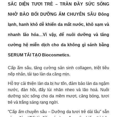
SẮC DIỆN TƯƠI TRẺ – TRÀN ĐẦY SỨC SỐNG
NHỜ BẢO BỐI DƯỠNG ẨM CHUYÊN SÂU Đông
lạnh, hanh khô dễ khiến da mất nước, khô sạm và
nhanh lão hóa…Vì vậy, để nuôi dưỡng và tăng
cường hệ miễn dịch cho da không gì sánh bằng
SERUM TÁI TẠO Biocosmetics.
Cấp ẩm sâu, tăng cường sản sinh collagen, triệt tiêu
nếp nhăn, tái tạo làn da căng mịn.
Hỗ trợ cải thiện làn da bị hư tổn, đảm bảo làn da ngậm
nước, đàn hồi, đẩy lùi nhăn nheo và lão hoá. Nuôi
dưỡng sức sống cho da mềm mượt, căng bóng, tươi
trẻ và trắng sáng rạng ngời.
“Cấp ẩm chuyên sâu – Dưỡng da tươi trẻ dài lâu” sẵn