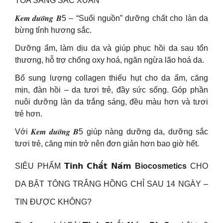
TỎA SÁNG SẮC XUÂN
𝑲𝒆𝒎 𝒅𝒖̛𝒐̛̃𝒏𝒈 𝑩5 – “Suối nguồn” dưỡng chất cho làn da
bừng tỉnh hương sắc.
Dưỡng ẩm, làm dịu da và giúp phục hồi da sau tổn
thương, hỗ trợ chống oxy hoá, ngăn ngừa lão hoá da.
Bổ sung lượng collagen thiếu hụt cho da ẩm, căng
mịn, đàn hồi – da tươi trẻ, đầy sức sống. Góp phần
nuôi dưỡng làn da trắng sáng, đều màu hơn và tươi
trẻ hơn.
Với 𝑲𝒆𝒎 𝒅𝒖̛𝒐̛̃𝒏𝒈 𝑩5 giúp nàng dưỡng da, dưỡng sắc
tươi trẻ, căng mịn trở nên đơn giản hơn bao giờ hết.
SIÊU PHẨM 𝗧𝗶𝗻𝗵 𝗖𝗵𝗮̂́𝘁 𝗡𝗮́𝗺
Biocosmetics
CHO
DA BẬT TÔNG TRẮNG HỒNG CHỈ SAU 14 NGÀY –
TIN ĐƯỢC KHÔNG?