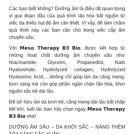
Các bạn biết không? Dưỡng ẩm là điều rất quan trọng
vì giai đoạn đầu của quá trình lão hóa bắt nguồn từ
việc da thiếu hụt độ ẩm cần thiết. Vì vậy, để làm chậm
quá trình này các bạn cần chú trọng việc cấp ẩm
chuyên sâu.
Với 𝗠𝗲𝘀𝗼 𝗧𝗵𝗲𝗿𝗮𝗽𝘆 𝗕𝟯 𝗕𝗶𝗼, được kết hợp từ
những hoạt chất dưỡng ẩm chuyên sâu như
Niacinamide, Glycerin, Propanediol, Natri
Hyaluronate, Hydrolyzed collagen, Hydrolyzed
Hyaluronic Acid,….không chỉ giúp làn da căng mọng,
tươi sáng mà còn góp phần ngăn chặn lão hóa, khơi
nguồn sắc trẻ dài lâu.
Để sở hữu làn da tươi trẻ, căng mọng dài lâu bất chấp
tiết trời, tuổi tác bạn hãy chọn ngay 𝗠𝗲𝘀𝗼 𝗧𝗵𝗲𝗿𝗮𝗽𝘆
𝗕𝟯 𝗕𝗶𝗼 nhé!
DƯỠNG ẨM SÂU – DA KHỞI SẮC – NÀNG THÊM