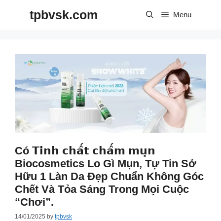
Skip
tpbvsk.com
to
Menu
content
Có 𝗧𝗶𝗻𝗵 𝗰𝗵𝗮̂́𝘁 𝗰𝗵𝗮̂́𝗺 𝗺𝘂̣𝗻
Biocosmetics Lo Gì Mụn, Tự Tin Sở
Hữu 1 Làn Da Đẹp Chuẩn Không Góc
Chết Và Tỏa Sáng Trong Mọi Cuộc
“Chơi”.
14/01/2025
by
tpbvsk