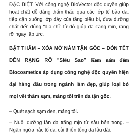
ĐẶC BIỆT: Với công nghệ BioVector độc quyền giúp
hoạt chất dễ dàng thẩm thấu qua các lớp tế bào da,
tiếp cận xuống lớp đáy của tầng biểu bì, đưa dưỡng
chất đến đúng “địa chỉ” từ đó giúp da căng mịn, rạng
rỡ ngay lập tức.
BẬT THÂM – XÓA MỜ NÁM TẬN GỐC – ĐÓN TẾT
ĐẾN RẠNG RỠ “Siêu Sao” 𝐊𝐞𝐦 𝐧𝐚́𝐦 đ𝐞̂𝐦
Biocosmetics áp dụng công nghệ độc quyền hiện
đại hàng đầu trong ngành làm đẹp, giúp loại bỏ
mọi vết thâm sạm, mảng tối trên da tận gốc.
– Quét sạch sạm đen, mảng tối.
– Nuôi dưỡng làn da trắng mịn từ sâu bên trong. –
Ngăn ngừa hắc tố da, cải thiện tông da lâu dài.