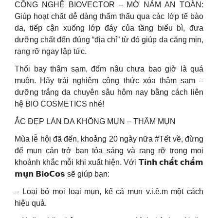
CÔNG NGHỆ BIOVECTOR – MỜ NÁM AN TOÀN:
Giúp hoạt chất dễ dàng thẩm thấu qua các lớp tế bào
da, tiếp cận xuống lớp đáy của tầng biểu bì, đưa
dưỡng chất đến đúng “địa chỉ” từ đó giúp da căng mịn,
rạng rỡ ngay lập tức.
Thổi bay thâm sạm, đốm nâu chưa bao giờ là quá
muộn. Hãy trải nghiệm công thức xóa thâm sạm –
dưỡng trắng da chuyên sâu hôm nay bằng cách liên
hệ BIO COSMETICS nhé!
ẮC ĐẸP LÀN DA KHÔNG MỤN – THÂM MỤN
Mùa lễ hội đã đến, khoảng 20 ngày nữa #Tết về, đừng
để mụn cản trở bạn tỏa sáng và rạng rỡ trong mọi
khoảnh khắc mỗi khi xuất hiện. Với 𝗧𝗶𝗻𝗵 𝗰𝗵𝗮̂́𝘁 𝗰𝗵𝗮̂́𝗺
𝗺𝘂̣𝗻 𝗕𝗶𝗼𝗖𝗼𝘀 sẽ giúp bạn:
– Loại bỏ mọi loại mụn, kể cả mụn v.i.ê.m một cách
hiệu quả.