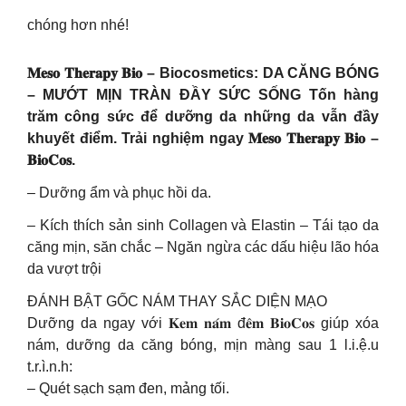
chóng hơn nhé!
𝐌𝐞𝐬𝐨 𝐓𝐡𝐞𝐫𝐚𝐩𝐲 𝐁𝐢𝐨 – Biocosmetics: DA CĂNG BÓNG
– MƯỚT MỊN TRÀN ĐẦY SỨC SỐNG Tốn hàng
trăm công sức để dưỡng da những da vẫn đầy
khuyết điểm. Trải nghiệm ngay 𝐌𝐞𝐬𝐨 𝐓𝐡𝐞𝐫𝐚𝐩𝐲 𝐁𝐢𝐨 –
𝐁𝐢𝐨𝐂𝐨𝐬.
– Dưỡng ẩm và phục hồi da.
– Kích thích sản sinh Collagen và Elastin – Tái tạo da
căng mịn, săn chắc – Ngăn ngừa các dấu hiệu lão hóa
da vượt trội
ĐÁNH BẬT GỐC NÁM THAY SẮC DIỆN MẠO
Dưỡng da ngay với 𝐊𝐞𝐦 𝐧𝐚́𝐦 đ𝐞̂𝐦 𝐁𝐢𝐨𝐂𝐨𝐬 giúp xóa
nám, dưỡng da căng bóng, mịn màng sau 1 l.i.ệ.u
t.r.ì.n.h:
– Quét sạch sạm đen, mảng tối.