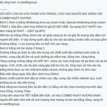
kỹ càng hơn: m.me/bfogroup
——-
SỞ HỮU LÀN DA VỪA THƠM VỪA TRẮNG, CHO VẠN NGƯỜI SAY NẮNG VỚI
COMBO NGÁT HƯƠNG
MUA 1 Kem ủ trắng Whitening tone-up cream hoặc Special whitening body cream
TẶNG 1 Sữa tắm cánh hoa 260ml trị giá 83.000 VNĐ. Áp dụng DUY NHẤT cho
đơn hàng từ 05/07 – 18/07 tại BFO
Một làn da trắng hồng, thơm mịn sẽ giúp nàng tự tin và gây ấn tượng sâu đậm với
người đối diện. Vì vậy đừng quên đầu tư cho làn da bằng combo siêu xịn bao gồm
Dưỡng trắng + Lưu hương trên cơ thể nhé các nàng.
Kem ủ trắng với tác dụng 2 trong 1:
Dưỡng trắng an toàn từ sâu bên trong với chiết xuất dầu dưỡng hoàn toàn tự
nhiên, cung cấp độ ẩm và nuôi dưỡng da mềm mại, trắng mịn, căng bóng.
Tăng cường chống nắng với SPF 20+, chứa các hợp chất bảo vệ da khỏi các tia tử
ngoại, UVA, UVB, các tia ánh sáng gây bất lợi cho da. Giúp bạn sở hữu làn da
trắng khỏe thực sự với chất kem thấm nhanh, không gây nhờn rít, khó chịu.
Đặc biệt, tặng ngay Sữa tắm cánh hoa 260ml:
Được chiết xuất từ tinh dầu tự nhiên cao cấp, cung cấp nhiều vitamin quý, nuôi
dưỡng da từ sâu bên trong
Khả năng lưu hương trên da lên đến 12 tiếng với tùy chọn hương hoa Anh đào,
hoa Hồng, hương Thảo.
Chớp liền deal hot TIẾT KIỆM đến 83K, sở hữu COMBO NGÁT HƯƠNG khiến
người đối diện nhớ mãi về mùi hương nhẹ nhàng và làn da trắng hồng, rạng rỡ:
m.me/bfogroup