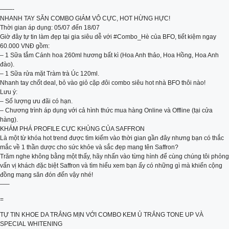
——-
NHANH TAY SĂN COMBO GIẢM VÔ CỰC, HOT HỪNG HỰC!
Thời gian áp dụng: 05/07 đến 18/07
Giờ đây tự tin làm đẹp tại gia siêu dễ với #Combo_Hè của BFO, tiết kiệm ngay
60.000 VNĐ gồm:
– 1 Sữa tắm Cánh hoa 260ml hương bất kì (Hoa Anh thảo, Hoa Hồng, Hoa Anh
đào).
– 1 Sữa rửa mặt Tràm trà Úc 120ml.
Nhanh tay chốt deal, bỏ vào giỏ cặp đôi combo siêu hot nhà BFO thôi nào!
Lưu ý:
– Số lượng ưu đãi có hạn.
– Chương trình áp dụng với cả hình thức mua hàng Online và Offline (tại cửa
hàng).
KHÁM PHÁ PROFILE CỰC KHỦNG CỦA SAFFRON
Là một từ khóa hot trend được tìm kiếm vào thời gian gần đây nhưng bạn có thắc
mắc về 1 thần dược cho sức khỏe và sắc đẹp mang tên Saffron?
Trăm nghe không bằng một thấy, hãy nhấn vào từng hình để cùng chúng tôi phỏng
vấn vị khách đặc biệt Saffron và tìm hiểu xem bạn ấy có những gì mà khiến cộng
đồng mạng săn đón đến vậy nhé!
—–
=
TỰ TIN KHOE DA TRẮNG MỊN VỚI COMBO KEM Ủ TRẮNG TONE UP VÀ
SPECIAL WHITENING