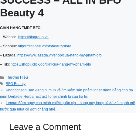
Beauty 4
GIAN HÀNG TMĐT BFO:
– Website:
https://bfogroup.vn
– Shopee:
https://shopee.vn/bfobeautystore
– Lazada:
https://www.lazada.vn/shop/cua-hang-my-pham-bfo
– Tiki:
https://shopii.click/go/tiki?cua-hang-my-pham-bfo
Categories
Thương Hiệu
Tags
BFO Beauty
Khongcoson Bạn đang bị mụn và tìm kiếm sản phẩm toner dành riêng cho da
mụn Derladie Herbal Extract Toner chính là câu trả lời
Leman Sắm ngay cho mình chiếc quần xịn – sang này trong tủ đồ để mạnh mẽ
bước qua mùa cô đơn chàng nhé.
Leave a Comment