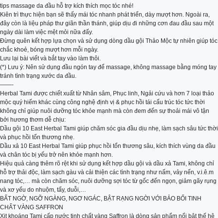
tips massage da đầu hỗ trợ kích thích mọc tóc nhé!
Kiên trì thực hiện bạn sẽ thấy mái tóc nhanh phát triển, dày mượt hơn. Ngoài ra,
đây còn là liệu pháp thư giãn thần thánh, giúp dịu đi những cơn đau đầu sau một
ngày dài làm việc mệt mỏi nữa đấy.
Đừng quên kết hợp lựa chọn và sử dụng dòng dầu gội Thảo Mộc tự nhiên giúp tóc
chắc khoẻ, bóng mượt hơn mỗi ngày.
Lưu lại bài viết và bắt tay vào làm thôi.
(*) Lưu ý: Nên sử dụng đầu ngón tay để massage, không massage bằng móng tay
tránh tình trạng xước da đầu.
——-
Herbal Tami được chiết xuất từ Nhân sâm, Phục linh, Ngải cứu và hơn 7 loại thảo
mộc quý hiếm khác cùng công nghệ định vị & phục hồi tái cấu trúc tóc tức thời
không chỉ giúp nuôi dưỡng tóc khỏe mạnh mà còn đem đến sự thoải mái vô tận
bởi hương thơm dễ chịu:
Dầu gội 10 East Herbal Tami giúp chăm sóc gia đầu dịu nhẹ, làm sạch sâu tức thời
và phục hồi tổn thương nhẹ.
Dầu xả 10 East Herbal Tami giúp phục hồi tổn thương sâu, kích thích vùng da đầu
và chân tóc bị yếu trở nên khỏe mạnh hơn.
Hiệu quả càng thêm rõ rệt khi sử dụng kết hợp dầu gội và dầu xả Tami, không chỉ
hỗ trợ thải độc, làm sạch gàu và cải thiện các tình trạng như nấm, vảy nến, v.i.ê.m
nang tóc,… mà còn chăm sóc, nuôi dưỡng sợi tóc từ gốc đến ngọn, giảm gãy rụng
và xơ yếu do nhuộm, tẩy, duỗi,…
BẤT NGỜ, NGỠ NGÀNG, NGƠ NGÁC, BẬT RẠNG NGỜI VỚI BẢO BỐI TINH
CHẤT VÀNG SAFFRON
Xịt khoáng Tami cấp nước tinh chất vàng Saffron là dòng sản phẩm nổi bật thế hệ