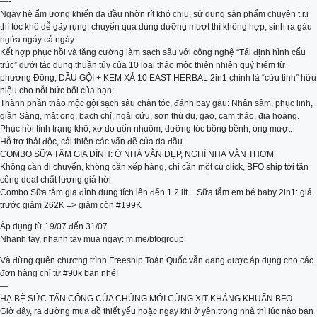
—-
Ngày hè ẩm ương khiến da đầu nhờn rít khó chịu, sử dụng sản phẩm chuyên t.r.ị
thì tóc khô dễ gãy rụng, chuyển qua dùng dưỡng mượt thì không hợp, sinh ra gàu
ngứa ngáy cả ngày
Kết hợp phục hồi và tăng cường làm sạch sâu với công nghệ “Tái định hình cấu
trúc” dưới tác dụng thuần túy của 10 loại thảo mộc thiên nhiên quý hiếm từ
phương Đông, DẦU GỘI + KEM XẢ 10 EAST HERBAL 2in1 chính là “cứu tinh” hữu
hiệu cho nỗi bức bối của bạn:
Thành phần thảo mộc gội sạch sâu chân tóc, đánh bay gàu: Nhân sâm, phục linh,
giần Sàng, mật ong, bạch chỉ, ngải cứu, sơn thù du, gạo, cam thảo, địa hoàng.
Phục hồi tình trạng khô, xơ do uốn nhuộm, dưỡng tóc bồng bềnh, óng mượt.
Hỗ trợ thải độc, cải thiện các vấn đề của da đầu
COMBO SỮA TẮM GIA ĐÌNH: Ở NHÀ VẪN ĐẸP, NGHỈ NHÀ VẪN THƠM
Không cần di chuyển, không cần xếp hàng, chỉ cần một cú click, BFO ship tới tận
cổng deal chất lượng giá hời
Combo Sữa tắm gia đình dung tích lên đến 1.2 lít + Sữa tắm em bé baby 2in1: giá
trước giảm 262K => giảm còn #199K
Áp dụng từ 19/07 đến 31/07
Nhanh tay, nhanh tay mua ngay: m.me/bfogroup
Và đừng quên chương trình Freeship Toàn Quốc vẫn đang được áp dụng cho các
đơn hàng chỉ từ #90k bạn nhé!
​—
HẠ BỆ SỨC TẤN CÔNG CỦA CHỦNG MỚI CÙNG XỊT KHÁNG KHUẨN BFO
Giờ đây, ra đường mua đồ thiết yếu hoặc ngay khi ở yên trong nhà thì lúc nào bạn