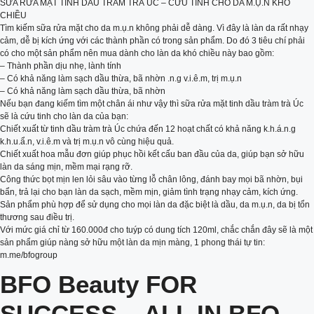
SỮA RỬA MẶT TINH DẦU TRÀM TRÀ ÚC – CỨU TINH CHO DA M.Ụ.N KHÓ
CHIỀU
Tìm kiếm sữa rửa mặt cho da m.ụ.n không phải dễ dàng. Vì đây là làn da rất nhạy
cảm, dễ bị kích ứng với các thành phần có trong sản phẩm. Do đó 3 tiêu chí phải
có cho một sản phẩm nên mua dành cho làn da khó chiều này bao gồm:
– Thành phần dịu nhẹ, lành tính
– Có khả năng làm sạch dầu thừa, bã nhờn .n.g v.i.ê.m, trị m.ụ.n
– Có khả năng làm sạch dầu thừa, bã nhờn
Nếu bạn đang kiếm tìm một chân ái như vậy thì sữa rửa mặt tinh dầu tràm trà Úc
sẽ là cứu tinh cho làn da của bạn:
Chiết xuất từ tinh dầu tràm trà Úc chứa đến 12 hoạt chất có khả năng k.h.á.n.g
k.h.u.ẩ.n, v.i.ê.m và trị m.ụ.n vô cùng hiệu quả.
Chiết xuất hoa mẫu đơn giúp phục hồi kết cấu ban đầu của da, giúp bạn sở hữu
làn da sáng mịn, mềm mại rạng rỡ.
Công thức bọt mịn len lỏi sâu vào từng lỗ chân lông, đánh bay mọi bã nhờn, bụi
bẩn, trả lại cho bạn làn da sạch, mềm mịn, giảm tình trạng nhạy cảm, kích ứng.
Sản phẩm phù hợp để sử dụng cho mọi làn da đặc biệt là dầu, da m.ụ.n, da bị tổn
thương sau điều trị.
Với mức giá chỉ từ 160.000đ cho tuýp có dung tích 120ml, chắc chắn đây sẽ là một
sản phẩm giúp nàng sở hữu một làn da mịn màng, 1 phong thái tự tin:
m.me/bfogroup
BFO Beauty FOR
SUCCESS – ALL IN BFO