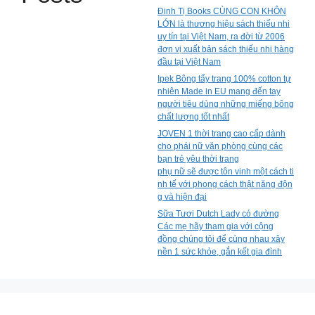
Đinh Tị Books CÙNG CON KHÔN
LỚN là thương hiệu sách thiếu nhi
uy tín tại Việt Nam, ra đời từ 2006
đơn vị xuất bản sách thiếu nhi hàng
đầu tại Việt Nam
Ipek Bông tẩy trang 100% cotton tự
nhiên Made in EU mang đến tay
người tiêu dùng những miếng bông
chất lượng tốt nhất
JOVEN 1 thời trang cao cấp dành
cho phái nữ văn phòng cùng các
bạn trẻ yêu thời trang
phụ nữ sẽ được tôn vinh một cách ti
nh tế với phong cách thật năng độn
g và hiện đại
Sữa Tươi Dutch Lady có đường
Các mẹ hãy tham gia với cộng
đồng chúng tôi để cùng nhau xây
nền 1 sức khỏe, gắn kết gia đình