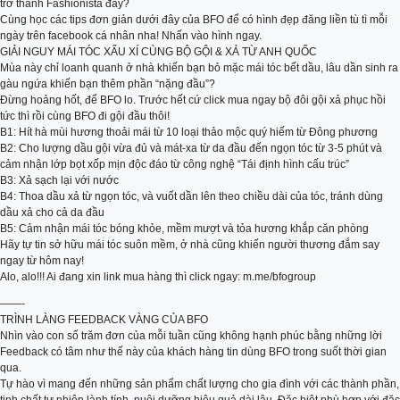
trở thành Fashionista đây?
Cùng học các tips đơn giản dưới đây của BFO để có hình đẹp đăng liền tù tì mỗi
ngày trên facebook cá nhân nha! Nhấn vào hình ngay.
GIẢI NGUY MÁI TÓC XẤU XÍ CÙNG BỘ GỘI & XẢ TỪ ANH QUỐC
Mùa này chỉ loanh quanh ở nhà khiến bạn bỏ mặc mái tóc bết dầu, lâu dần sinh ra
gàu ngứa khiến bạn thêm phần “nặng đầu”?
Đừng hoảng hốt, để BFO lo. Trước hết cứ click mua ngay bộ đôi gội xả phục hồi
tức thì rồi cùng BFO đi gội đầu thôi!
B1: Hít hà mùi hương thoải mái từ 10 loại thảo mộc quý hiếm từ Đông phương
B2: Cho lượng dầu gội vừa đủ và mát-xa từ da đầu đến ngọn tóc từ 3-5 phút và
cảm nhận lớp bọt xốp mịn độc đáo từ công nghệ “Tái định hình cấu trúc”
B3: Xả sạch lại với nước
B4: Thoa dầu xả từ ngọn tóc, và vuốt dần lên theo chiều dài của tóc, tránh dùng
dầu xả cho cả da đầu
B5: Cảm nhận mái tóc bóng khỏe, mềm mượt và tỏa hương khắp căn phòng
Hãy tự tin sở hữu mái tóc suôn mềm, ở nhà cũng khiến người thương đắm say
ngay từ hôm nay!
Alo, alo!!! Ai đang xin link mua hàng thì click ngay: m.me/bfogroup
——-
TRÌNH LÀNG FEEDBACK VÀNG CỦA BFO
Nhìn vào con số trăm đơn của mỗi tuần cũng không hạnh phúc bằng những lời
Feedback có tâm như thế này của khách hàng tin dùng BFO trong suốt thời gian
qua.
Tự hào vì mang đến những sản phẩm chất lượng cho gia đình với các thành phần,