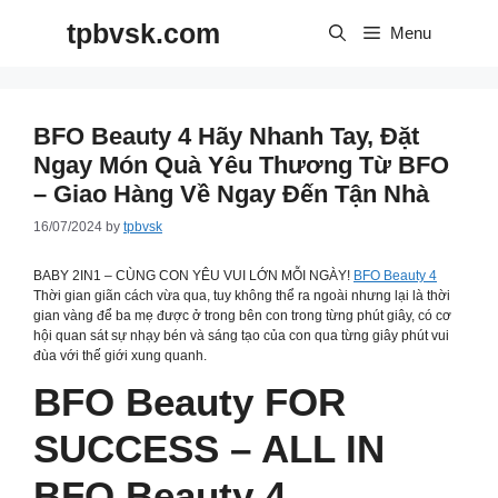
Skip
tpbvsk.com
to
Menu
content
BFO Beauty 4 Hãy Nhanh Tay, Đặt
Ngay Món Quà Yêu Thương Từ BFO
– Giao Hàng Về Ngay Đến Tận Nhà
16/07/2024
by
tpbvsk
BABY 2IN1 – CÙNG CON YÊU VUI LỚN MỖI NGÀY!
BFO Beauty 4
Thời gian giãn cách vừa qua, tuy không thể ra ngoài nhưng lại là thời
gian vàng để ba mẹ được ở trong bên con trong từng phút giây, có cơ
hội quan sát sự nhạy bén và sáng tạo của con qua từng giây phút vui
đùa với thế giới xung quanh.
BFO Beauty FOR
SUCCESS – ALL IN
BFO Beauty 4