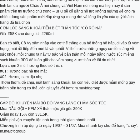
tinh chất tự nhiên lành tính, nuôi dưỡng hiệu quả dài lâu. Đặc biệt phù hợp với đặc
tính làn da người Châu Á nói chung và Việt Nam nói riêng mà hiện nay ít sản
phẩm trên thị trường chú trọng – BFO sẽ cố gắng nỗ lực không ngừng để cho ra
nhiều dòng sản phẩm mới đáp ứng sự mong đợi và lòng tin yêu của quý khách
hàng đã lựa chọn
CƠN LỐC SẢNG KHOÁI TIỄN BIỆT THẦN TỐC “CỒ RỐ NÀ”
Giá: #58K cho dung tích #260ml
Bạn có biết, Cô Vy xâm nhập vào cơ thể thông qua hệ thống hô hấp, đi vào từ vòm
họng; mũi rồi tiếp đến mới là vào phổi. Vì thế trước những nguy cơ tiềm tàng về
sức khỏe, mỗi chúng ta hãy tự bảo vệ bản thân mỗi ngày bằng nước súc miệng
sạch khuẩn BFO để luôn giữ cho vòm họng được bảo vệ tối đa nhé!
Lựa chọn 2 mùi hương theo sở thích:
#01: Hương bạc hà the mát
#02: Hương cam dịu nhẹ
Thơm thơm, dễ chịu, mát lạnh sảng khoái, lại còn tiêu diệt được mầm mống gây
bệnh bên trong cơ thể, còn gì tuyệt vời hơn: m.me/bfogroup
——-
GẤP ĐÔI KHUYẾN MÃI BỘ ĐÔI VÀNG LÀNG CHĂM SÓC TÓC
Mua DẦU GỘI + KEM XẢ thảo mộc giá gốc 390K.
Giảm ngay 15% còn 331,5K.
Miễn phí vận chuyển tận nhà trong thời gian nhanh nhất.
Chương trình áp dụng từ ngày 19/07 – 31/07. Mua nhanh tay chớ để hàng “cháy”:
m.me/bfogroup