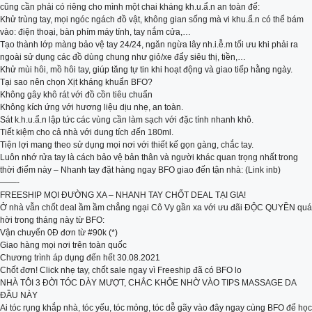
cũng cần phải có riêng cho mình một chai kháng kh.u.ẩ.n an toàn để:
Khử trùng tay, mọi ngóc ngách đồ vật, không gian sống mà vi khu.ẩ.n có thể bám
vào: điện thoại, bàn phím máy tính, tay nắm cửa,…
Tạo thành lớp màng bảo vệ tay 24/24, ngăn ngừa lây nh.i.ễ.m tối ưu khi phải ra
ngoài sử dụng các đồ dùng chung như giỏ/xe đẩy siêu thị, tiền,…
Khử mùi hôi, mồ hôi tay, giúp tăng tự tin khi hoạt động và giao tiếp hằng ngày.
Tại sao nên chọn Xịt kháng khuẩn BFO?
Không gây khô rát với đồ cồn tiêu chuẩn
Không kích ứng với hương liệu dịu nhẹ, an toàn.
Sát k.h.u.ẩ.n lập tức các vùng cần làm sạch với đặc tính nhanh khô.
Tiết kiệm cho cả nhà với dung tích đến 180ml.
Tiện lợi mang theo sử dụng mọi nơi với thiết kế gọn gàng, chắc tay.
Luôn nhớ rửa tay là cách bảo vệ bản thân và người khác quan trọng nhất trong
thời điểm này – Nhanh tay đặt hàng ngay BFO giao đến tận nhà: (Link inb)
——-
FREESHIP MỌI ĐƯỜNG XA – NHANH TAY CHỐT DEAL TẠI GIA!
Ở nhà vẫn chốt deal ầm ầm chẳng ngại Cô Vy gần xa với ưu đãi ĐỘC QUYỀN quá
hời trong tháng này từ BFO:
Vận chuyển 0Đ đơn từ #90k (*)
Giao hàng mọi nơi trên toàn quốc
Chương trình áp dụng đến hết 30.08.2021
Chốt đơn! Click nhẹ tay, chốt sale ngay vì Freeship đã có BFO lo
NHÀ TÔI 3 ĐỜI TÓC DÀY MƯỢT, CHẮC KHỎE NHỜ VÀO TIPS MASSAGE DA
ĐẦU NÀY
Ai tóc rụng khắp nhà, tóc yếu, tóc mỏng, tóc dễ gãy vào đây ngay cùng BFO để học