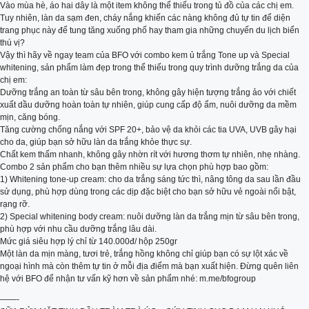
Vào mùa hè, áo hai dây là một item không thể thiếu trong tủ đồ của các chị em.
Tuy nhiên, làn da sạm đen, cháy nắng khiến các nàng không đủ tự tin để diện
trang phục này để tung tăng xuống phố hay tham gia những chuyến du lịch biển
thú vị?
Vậy thì hãy về ngay team của BFO với combo kem ủ trắng Tone up và Special
whitening, sản phẩm làm đẹp trong thể thiếu trong quy trình dưỡng trắng da của
chị em:
Dưỡng trắng an toàn từ sâu bên trong, không gây hiện tượng trắng ảo với chiết
xuất dầu dưỡng hoàn toàn tự nhiên, giúp cung cấp độ ẩm, nuôi dưỡng da mềm
mịn, căng bóng.
Tăng cường chống nắng với SPF 20+, bảo vệ da khỏi các tia UVA, UVB gây hại
cho da, giúp bạn sở hữu làn da trắng khỏe thực sự.
Chất kem thấm nhanh, không gây nhờn rít với hương thơm tự nhiên, nhẹ nhàng.
Combo 2 sản phẩm cho bạn thêm nhiều sự lựa chọn phù hợp bao gồm:
1) Whitening tone-up cream: cho da trắng sáng tức thì, nâng tông da sau lần đầu
sử dụng, phù hợp dùng trong các dịp đặc biệt cho bạn sở hữu vẻ ngoài nổi bật,
rạng rỡ.
2) Special whitening body cream: nuôi dưỡng làn da trắng mịn từ sâu bên trong,
phù hợp với nhu cầu dưỡng trắng lâu dài.
Mức giá siêu hợp lý chỉ từ 140.000đ/ hộp 250gr
Một làn da mịn màng, tươi trẻ, trắng hồng không chỉ giúp bạn có sự lột xác về
ngoại hình mà còn thêm tự tin ở mỗi địa điểm mà bạn xuất hiện. Đừng quên liên
hệ với BFO để nhận tư vấn kỹ hơn về sản phẩm nhé: m.me/bfogroup
——-