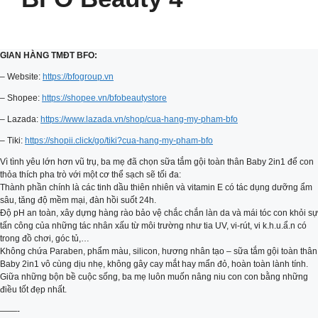
GIAN HÀNG TMĐT BFO:
– Website:
https://bfogroup.vn
– Shopee:
https://shopee.vn/bfobeautystore
– Lazada:
https://www.lazada.vn/shop/cua-hang-my-pham-bfo
– Tiki:
https://shopii.click/go/tiki?cua-hang-my-pham-bfo
Vì tình yêu lớn hơn vũ trụ, ba mẹ đã chọn sữa tắm gội toàn thân Baby 2in1 để con
thỏa thích pha trò với một cơ thể sạch sẽ tối đa:
Thành phần chính là các tinh dầu thiên nhiên và vitamin E có tác dụng dưỡng ẩm
sâu, tăng độ mềm mại, đàn hồi suốt 24h.
Độ pH an toàn, xây dựng hàng rào bảo vệ chắc chắn làn da và mái tóc con khỏi sự
tấn công của những tác nhân xấu từ môi trường như tia UV, vi-rút, vi k.h.u.ẩ.n có
trong đồ chơi, góc tủ,…
Không chứa Paraben, phẩm màu, silicon, hương nhân tạo – sữa tắm gội toàn thân
Baby 2in1 vô cùng dịu nhẹ, không gây cay mắt hay mẩn đỏ, hoàn toàn lành tính.
Giữa những bộn bề cuộc sống, ba mẹ luôn muốn nâng niu con con bằng những
điều tốt đẹp nhất.
——-