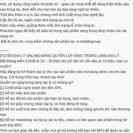
mới, sử dụng công nghệ Xịt phân tử – giúp các hoạt chất dễ dàng thẩm thấu sâu
vào trong da, đem đến cho bạn làn da đẹp rạng ngời tự nhiên.
Triệt tiêu thâm n.á.m, tàn nhang nhờ tinh chất nhụy hoa nghệ tây.
Cấp ẩm tối đa, ngăn chặn tình trạng da nứt nẻ.
Giảm nếp nhăn, quầng thâm mắt, tình trạng lỗ chân lông to.
Phải thử ngay để thấy độ diệu kỳ trong sản phẩm vàng trong làng chăm sóc da
nàng ơi!
️ Đặt đi chờ chi, cùng kiểm chứng sản phẩm tại: m.me/bfogroup
——-
[TUYỂN ĐẠI LÝ ONLINE] BẢNG QUYỀN LỢI VÀNG TRONG LÀNG ĐẠI LÝ
Mỗi tháng kiếm ít nhất từ 20 – 30 triệu khi chỉ cần bỏ vốn đầu tư 10 triệu, bạn có
muốn?
Hãy đăng ký trở thành đại lý cho các sản phẩm siêu hot đang được chị em săn
lùng. Chỉ trong hôm nay, nhanh tay nhé!
Quyền lợi vàng trong làng đại lý có những gì?
[1] Chiết khấu cạnh tranh lên đến 30%.
[2] Hỗ trợ mẫu test sản phẩm.
[3] Hỗ trợ đổi trả sản phẩm cận hạn sử dụng, bán chậm,…
[4] Hỗ trợ giấy chứng nhận đại lý, có hợp đồng rõ ràng.
[5] Hỗ trợ xuất hoá đơn chứng từ đầy đủ, tem chống hàng giả khi lên Sàn thương
mại.
[6] Hỗ trợ marketing: sử dụng các tư liệu, video có liên quan sản phẩm trong hệ
sinh thái BFO.
Thời cơ làm giàu đã đến, chần chờ gì mà không kết bạn với BFO để được tư vấn