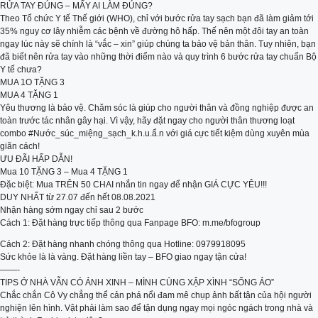
RỬA TAY ĐÚNG – MẤY AI LÀM ĐÚNG?
Theo Tổ chức Y tế Thế giới (WHO), chỉ với bước rửa tay sạch bạn đã làm giảm tới
35% nguy cơ lây nhiễm các bệnh về đường hô hấp. Thế nên một đôi tay an toàn
ngay lúc này sẽ chính là “vắc – xin” giúp chúng ta bảo vệ bản thân. Tuy nhiên, bạn
đã biết nên rửa tay vào những thời điểm nào và quy trình 6 bước rửa tay chuẩn Bộ
Y tế chưa?
MUA 1O TẶNG 3
MUA 4 TẶNG 1
Yêu thương là bảo vệ. Chăm sóc là giúp cho người thân và đồng nghiệp được an
toàn trước tác nhân gây hại. Vì vậy, hãy đặt ngay cho người thân thương loạt
combo #Nước_súc_miệng_sạch_k.h.u.ẩ.n với giá cực tiết kiệm dùng xuyên mùa
giãn cách!
ƯU ĐÃI HẤP DẪN!
Mua 10 TẶNG 3 – Mua 4 TẶNG 1
Đặc biệt: Mua TRÊN 50 CHAI nhắn tin ngay để nhận GIÁ CỰC YÊU!!!
DUY NHẤT từ 27.07 đến hết 08.08.2021
Nhận hàng sớm ngay chỉ sau 2 bước
Cách 1: Đặt hàng trực tiếp thông qua Fanpage BFO: m.me/bfogroup
Cách 2: Đặt hàng nhanh chóng thông qua Hotline: 0979918095
Sức khỏe là là vàng. Đặt hàng liền tay – BFO giao ngay tận cửa!
——-
TIPS Ở NHÀ VẪN CÓ ẢNH XINH – MÌNH CÙNG XẬP XÌNH “SỐNG ẢO”
Chắc chắn Cô Vy chẳng thể cản phá nổi đam mê chụp ảnh bất tận của hội người
nghiện lên hình. Vật phải làm sao để tận dụng ngay mọi ngóc ngách trong nhà và