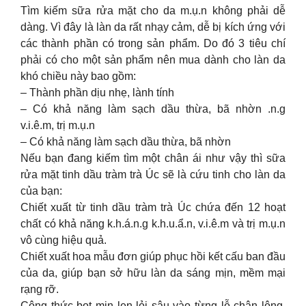
Tìm kiếm sữa rửa mặt cho da m.ụ.n không phải dễ
dàng. Vì đây là làn da rất nhạy cảm, dễ bị kích ứng với
các thành phần có trong sản phẩm. Do đó 3 tiêu chí
phải có cho một sản phẩm nên mua dành cho làn da
khó chiều này bao gồm:
– Thành phần dịu nhẹ, lành tính
– Có khả năng làm sạch dầu thừa, bã nhờn .n.g
v.i.ê.m, trị m.ụ.n
– Có khả năng làm sạch dầu thừa, bã nhờn
Nếu bạn đang kiếm tìm một chân ái như vậy thì sữa
rửa mặt tinh dầu tràm trà Úc sẽ là cứu tinh cho làn da
của bạn:
Chiết xuất từ tinh dầu tràm trà Úc chứa đến 12 hoạt
chất có khả năng k.h.á.n.g k.h.u.ẩ.n, v.i.ê.m và trị m.ụ.n
vô cùng hiệu quả.
Chiết xuất hoa mẫu đơn giúp phục hồi kết cấu ban đầu
của da, giúp bạn sở hữu làn da sáng mịn, mềm mại
rạng rỡ.
Công thức bọt mịn len lỏi sâu vào từng lỗ chân lông,