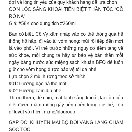
đợi và lòng tin yêu của quý khách hàng đã lựa chọn
CƠN LỐC SẢNG KHOÁI TIỄN BIỆT THẦN TỐC “CỒ
RỐ NÀ”
Giá: #58K cho dung tích #260ml
Bạn có biết, Cô Vy xâm nhập vào cơ thể thông qua hệ
thống hô hấp, đi vào từ vòm họng; mũi rồi tiếp đến mới
là vào phổi. Vì thế trước những nguy cơ tiềm tàng về
sức khỏe, mỗi chúng ta hãy tự bảo vệ bản thân mỗi
ngày bằng nước súc miệng sạch khuẩn BFO để luôn
giữ cho vòm họng được bảo vệ tối đa nhé!
Lựa chọn 2 mùi hương theo sở thích:
#01: Hương bạc hà the mát
#02: Hương cam dịu nhẹ
Thơm thơm, dễ chịu, mát lạnh sảng khoái, lại còn tiêu
diệt được mầm mống gây bệnh bên trong cơ thể, còn
gì tuyệt vời hơn: m.me/bfogroup
GẤP ĐÔI KHUYẾN MÃI BỘ ĐÔI VÀNG LÀNG CHĂM
SÓC TÓC