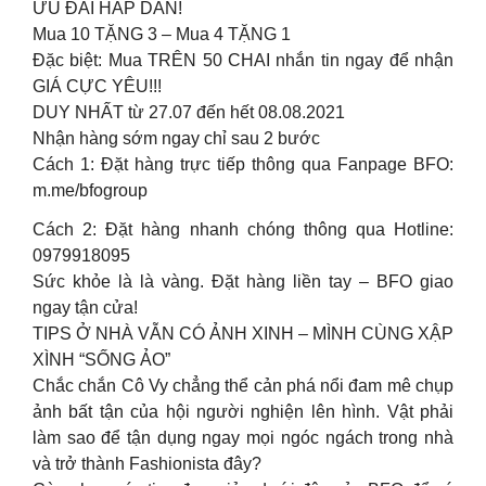
ƯU ĐÃI HẤP DẪN!
Mua 10 TẶNG 3 – Mua 4 TẶNG 1
Đặc biệt: Mua TRÊN 50 CHAI nhắn tin ngay để nhận
GIÁ CỰC YÊU!!!
DUY NHẤT từ 27.07 đến hết 08.08.2021
Nhận hàng sớm ngay chỉ sau 2 bước
Cách 1: Đặt hàng trực tiếp thông qua Fanpage BFO:
m.me/bfogroup
Cách 2: Đặt hàng nhanh chóng thông qua Hotline:
0979918095
Sức khỏe là là vàng. Đặt hàng liền tay – BFO giao
ngay tận cửa!
TIPS Ở NHÀ VẪN CÓ ẢNH XINH – MÌNH CÙNG XẬP
XÌNH “SỐNG ẢO”
Chắc chắn Cô Vy chẳng thể cản phá nổi đam mê chụp
ảnh bất tận của hội người nghiện lên hình. Vật phải
làm sao để tận dụng ngay mọi ngóc ngách trong nhà
và trở thành Fashionista đây?