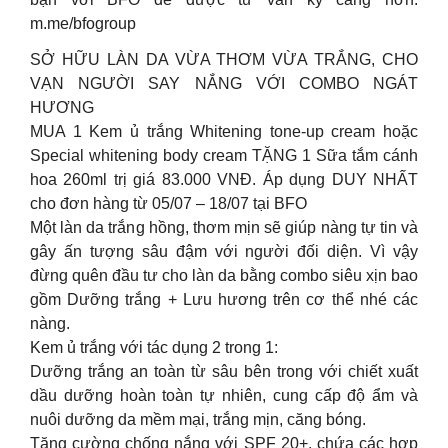
m.me/bfogroup
SỞ HỮU LÀN DA VỪA THƠM VỪA TRẮNG, CHO
VẠN NGƯỜI SAY NẮNG VỚI COMBO NGÁT
HƯƠNG
MUA 1 Kem ủ trắng Whitening tone-up cream hoặc
Special whitening body cream TẶNG 1 Sữa tắm cánh
hoa 260ml trị giá 83.000 VNĐ. Áp dụng DUY NHẤT
cho đơn hàng từ 05/07 – 18/07 tại BFO
Một làn da trắng hồng, thơm mịn sẽ giúp nàng tự tin và
gây ấn tượng sâu đậm với người đối diện. Vì vậy
đừng quên đầu tư cho làn da bằng combo siêu xịn bao
gồm Dưỡng trắng + Lưu hương trên cơ thể nhé các
nàng.
Kem ủ trắng với tác dụng 2 trong 1:
Dưỡng trắng an toàn từ sâu bên trong với chiết xuất
dầu dưỡng hoàn toàn tự nhiên, cung cấp độ ẩm và
nuôi dưỡng da mềm mại, trắng mịn, căng bóng.
Tăng cường chống nắng với SPF 20+, chứa các hợp