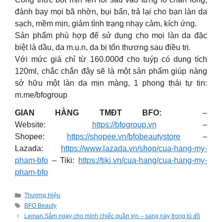
đánh bay mọi bã nhờn, bụi bẩn, trả lại cho bạn làn da
sạch, mềm mịn, giảm tình trạng nhạy cảm, kích ứng.
Sản phẩm phù hợp để sử dụng cho mọi làn da đặc
biệt là dầu, da m.ụ.n, da bị tổn thương sau điều trị.
Với mức giá chỉ từ 160.000đ cho tuýp có dung tích
120ml, chắc chắn đây sẽ là một sản phẩm giúp nàng
sở hữu một làn da mịn màng, 1 phong thái tự tin:
m.me/bfogroup
GIAN HÀNG TMĐT BFO:
–
Website:
https://bfogroup.vn
–
Shopee:
https://shopee.vn/bfobeautystore
–
Lazada:
https://www.lazada.vn/shop/cua-hang-my-
pham-bfo
– Tiki:
https://tiki.vn/cua-hang/cua-hang-my-
pham-bfo
Categories
Thương Hiệu
Tags
BFO Beauty
Leman Sắm ngay cho mình chiếc quần xịn – sang này trong tủ đồ