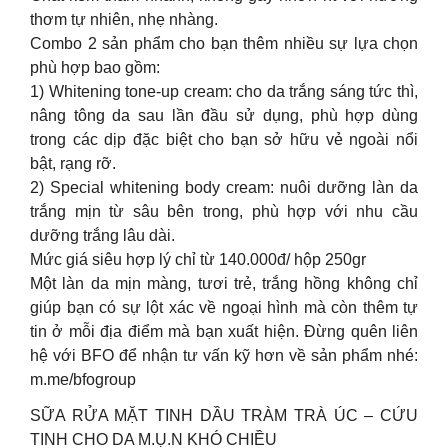
thơm tự nhiên, nhẹ nhàng.
Combo 2 sản phẩm cho bạn thêm nhiều sự lựa chọn
phù hợp bao gồm:
1) Whitening tone-up cream: cho da trắng sáng tức thì,
nâng tông da sau lần đầu sử dụng, phù hợp dùng
trong các dịp đặc biệt cho bạn sở hữu vẻ ngoài nổi
bật, rạng rỡ.
2) Special whitening body cream: nuôi dưỡng làn da
trắng mịn từ sâu bên trong, phù hợp với nhu cầu
dưỡng trắng lâu dài.
Mức giá siêu hợp lý chỉ từ 140.000đ/ hộp 250gr
Một làn da mịn màng, tươi trẻ, trắng hồng không chỉ
giúp bạn có sự lột xác về ngoại hình mà còn thêm tự
tin ở mỗi địa điểm mà bạn xuất hiện. Đừng quên liên
hệ với BFO để nhận tư vấn kỹ hơn về sản phẩm nhé:
m.me/bfogroup
SỮA RỬA MẶT TINH DẦU TRÀM TRÀ ÚC – CỨU
TINH CHO DA M.Ụ.N KHÓ CHIỀU