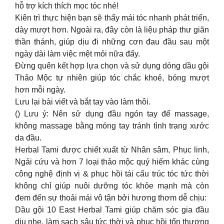
hỗ trợ kích thích mọc tóc nhé!
Kiên trì thực hiện bạn sẽ thấy mái tóc nhanh phát triển,
dày mượt hơn. Ngoài ra, đây còn là liệu pháp thư giãn
thần thánh, giúp dịu đi những cơn đau đầu sau một
ngày dài làm việc mệt mỏi nữa đấy.
Đừng quên kết hợp lựa chọn và sử dụng dòng dầu gội
Thảo Mộc tự nhiên giúp tóc chắc khoẻ, bóng mượt
hơn mỗi ngày.
Lưu lại bài viết và bắt tay vào làm thôi.
() Lưu ý: Nên sử dụng đầu ngón tay để massage,
không massage bằng móng tay tránh tình trạng xước
da đầu.
Herbal Tami được chiết xuất từ Nhân sâm, Phục linh,
Ngải cứu và hơn 7 loại thảo mộc quý hiếm khác cùng
công nghệ định vị & phục hồi tái cấu trúc tóc tức thời
không chỉ giúp nuôi dưỡng tóc khỏe mạnh mà còn
đem đến sự thoải mái vô tận bởi hương thơm dễ chịu:
Dầu gội 10 East Herbal Tami giúp chăm sóc gia đầu
dịu nhẹ, làm sạch sâu tức thời và phục hồi tổn thương