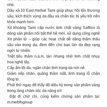
nhẹ.
Dầu xả 10 East Herbal Tami giúp phục hồi tổn thương
sâu, kích thích vùng da đầu và chân tóc bị yếu trở nên
khỏe mạnh hơn.
Xịt khoáng Tami cấp nước tinh chất vàng Saffron là
dòng sản phẩm nổi bật thế hệ mới, sử dụng công nghệ
Xịt phân tử – giúp các hoạt chất dễ dàng thẩm thấu
sâu vào trong da, đem đến cho bạn làn da đẹp rạng
ngời tự nhiên.
Triệt tiêu thâm n.á.m, tàn nhang nhờ tinh chất nhụy
hoa nghệ tây.
Cấp ẩm tối đa, ngăn chặn tình trạng da nứt nẻ.
Giảm nếp nhăn, quầng thâm mắt, tình trạng lỗ chân
lông to.
Phải thử ngay để thấy độ diệu kỳ trong sản phẩm vàng
trong làng chăm sóc da nàng ơi!
️ Đặt đi chờ chi, cùng kiểm chứng sản phẩm tại:
m.me/bfogroup