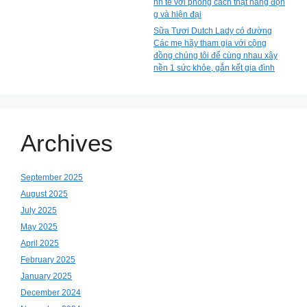
nh tế với phong cách thật năng độn
g và hiện đại
Sữa Tươi Dutch Lady có đường
Các mẹ hãy tham gia với cộng
đồng chúng tôi để cùng nhau xây
nền 1 sức khỏe, gắn kết gia đình
Archives
September 2025
August 2025
July 2025
May 2025
April 2025
February 2025
January 2025
December 2024