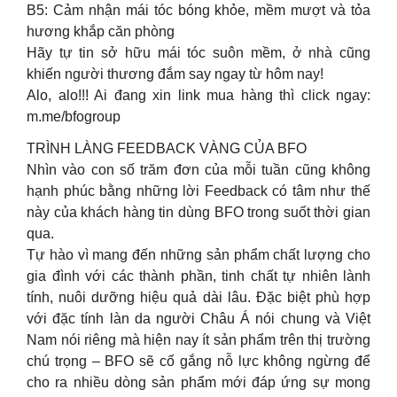
B5: Cảm nhận mái tóc bóng khỏe, mềm mượt và tỏa
hương khắp căn phòng
Hãy tự tin sở hữu mái tóc suôn mềm, ở nhà cũng
khiến người thương đắm say ngay từ hôm nay!
Alo, alo!!! Ai đang xin link mua hàng thì click ngay:
m.me/bfogroup
TRÌNH LÀNG FEEDBACK VÀNG CỦA BFO
Nhìn vào con số trăm đơn của mỗi tuần cũng không
hạnh phúc bằng những lời Feedback có tâm như thế
này của khách hàng tin dùng BFO trong suốt thời gian
qua.
Tự hào vì mang đến những sản phẩm chất lượng cho
gia đình với các thành phần, tinh chất tự nhiên lành
tính, nuôi dưỡng hiệu quả dài lâu. Đặc biệt phù hợp
với đặc tính làn da người Châu Á nói chung và Việt
Nam nói riêng mà hiện nay ít sản phẩm trên thị trường
chú trọng – BFO sẽ cố gắng nỗ lực không ngừng để
cho ra nhiều dòng sản phẩm mới đáp ứng sự mong