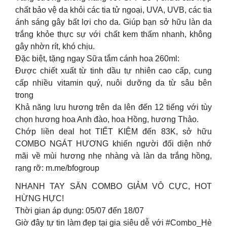
chất bảo vệ da khỏi các tia tử ngoại, UVA, UVB, các tia
ánh sáng gây bất lợi cho da. Giúp bạn sở hữu làn da
trắng khỏe thực sự với chất kem thấm nhanh, không
gây nhờn rít, khó chịu.
Đặc biệt, tặng ngay Sữa tắm cánh hoa 260ml:
Được chiết xuất từ tinh dầu tự nhiên cao cấp, cung
cấp nhiều vitamin quý, nuôi dưỡng da từ sâu bên
trong
Khả năng lưu hương trên da lên đến 12 tiếng với tùy
chọn hương hoa Anh đào, hoa Hồng, hương Thảo.
Chớp liền deal hot TIẾT KIỆM đến 83K, sở hữu
COMBO NGÁT HƯƠNG khiến người đối diện nhớ
mãi về mùi hương nhẹ nhàng và làn da trắng hồng,
rạng rỡ: m.me/bfogroup
NHANH TAY SĂN COMBO GIẢM VÔ CỰC, HOT
HỪNG HỰC!
Thời gian áp dụng: 05/07 đến 18/07
Giờ đây tự tin làm đẹp tại gia siêu dễ với #Combo_Hè