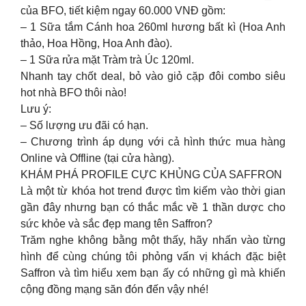
của BFO, tiết kiệm ngay 60.000 VNĐ gồm:
– 1 Sữa tắm Cánh hoa 260ml hương bất kì (Hoa Anh
thảo, Hoa Hồng, Hoa Anh đào).
– 1 Sữa rửa mặt Tràm trà Úc 120ml.
Nhanh tay chốt deal, bỏ vào giỏ cặp đôi combo siêu
hot nhà BFO thôi nào!
Lưu ý:
– Số lượng ưu đãi có hạn.
– Chương trình áp dụng với cả hình thức mua hàng
Online và Offline (tại cửa hàng).
KHÁM PHÁ PROFILE CỰC KHỦNG CỦA SAFFRON
Là một từ khóa hot trend được tìm kiếm vào thời gian
gần đây nhưng bạn có thắc mắc về 1 thần dược cho
sức khỏe và sắc đẹp mang tên Saffron?
Trăm nghe không bằng một thấy, hãy nhấn vào từng
hình để cùng chúng tôi phỏng vấn vị khách đặc biệt
Saffron và tìm hiểu xem bạn ấy có những gì mà khiến
cộng đồng mạng săn đón đến vậy nhé!