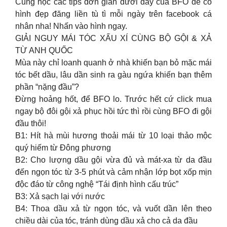
Cùng học các tips đơn giản dưới đây của BFO để có
hình đẹp đăng liền tù tì mỗi ngày trên facebook cá
nhân nha! Nhấn vào hình ngay.
GIẢI NGUY MÁI TÓC XẤU XÍ CÙNG BỘ GỘI & XẢ
TỪ ANH QUỐC
Mùa này chỉ loanh quanh ở nhà khiến bạn bỏ mặc mái
tóc bết dầu, lâu dần sinh ra gàu ngứa khiến bạn thêm
phần “nặng đầu”?
Đừng hoảng hốt, để BFO lo. Trước hết cứ click mua
ngay bộ đôi gội xả phục hồi tức thì rồi cùng BFO đi gội
đầu thôi!
B1: Hít hà mùi hương thoải mái từ 10 loại thảo mộc
quý hiếm từ Đông phương
B2: Cho lượng dầu gội vừa đủ và mát-xa từ da đầu
đến ngọn tóc từ 3-5 phút và cảm nhận lớp bọt xốp mịn
độc đáo từ công nghệ “Tái định hình cấu trúc”
B3: Xả sạch lại với nước
B4: Thoa dầu xả từ ngọn tóc, và vuốt dần lên theo
chiều dài của tóc, tránh dùng dầu xả cho cả da đầu