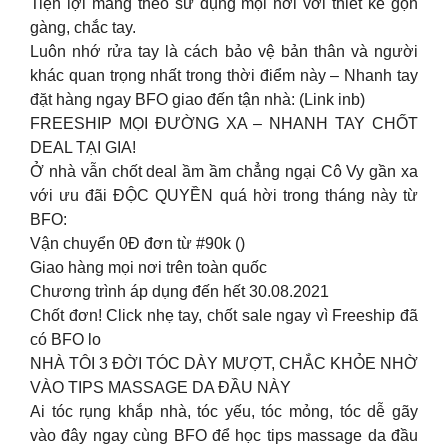
Tiện lợi mang theo sử dụng mọi nơi với thiết kế gọn
gàng, chắc tay.
Luôn nhớ rửa tay là cách bảo vệ bản thân và người
khác quan trọng nhất trong thời điểm này – Nhanh tay
đặt hàng ngay BFO giao đến tận nhà: (Link inb)
FREESHIP MỌI ĐƯỜNG XA – NHANH TAY CHỐT
DEAL TẠI GIA!
Ở nhà vẫn chốt deal ầm ầm chẳng ngại Cô Vy gần xa
với ưu đãi ĐỘC QUYỀN quá hời trong tháng này từ
BFO:
Vận chuyển 0Đ đơn từ #90k ()
Giao hàng mọi nơi trên toàn quốc
Chương trình áp dụng đến hết 30.08.2021
Chốt đơn! Click nhẹ tay, chốt sale ngay vì Freeship đã
có BFO lo
NHÀ TÔI 3 ĐỜI TÓC DÀY MƯỢT, CHẮC KHỎE NHỜ
VÀO TIPS MASSAGE DA ĐẦU NÀY
Ai tóc rụng khắp nhà, tóc yếu, tóc mỏng, tóc dễ gãy
vào đây ngay cùng BFO để học tips massage da đầu