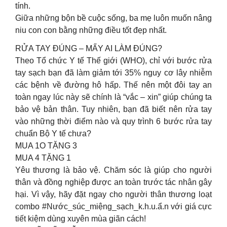
tính.
Giữa những bộn bề cuộc sống, ba mẹ luôn muốn nâng
niu con con bằng những điều tốt đẹp nhất.
RỬA TAY ĐÚNG – MẤY AI LÀM ĐÚNG?
Theo Tổ chức Y tế Thế giới (WHO), chỉ với bước rửa
tay sạch bạn đã làm giảm tới 35% nguy cơ lây nhiễm
các bệnh về đường hô hấp. Thế nên một đôi tay an
toàn ngay lúc này sẽ chính là “vắc – xin” giúp chúng ta
bảo vệ bản thân. Tuy nhiên, bạn đã biết nên rửa tay
vào những thời điểm nào và quy trình 6 bước rửa tay
chuẩn Bộ Y tế chưa?
MUA 1O TẶNG 3
MUA 4 TẶNG 1
Yêu thương là bảo vệ. Chăm sóc là giúp cho người
thân và đồng nghiệp được an toàn trước tác nhân gây
hại. Vì vậy, hãy đặt ngay cho người thân thương loạt
combo #Nước_súc_miệng_sạch_k.h.u.ẩ.n với giá cực
tiết kiệm dùng xuyên mùa giãn cách!