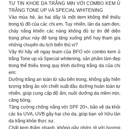
TỰ TIN KHOE DA TRẮNG MỊN VỚI COMBO KEM Ủ
TRẮNG TONE UP VÀ SPECIAL WHITENING
Vào mùa hè, áo hai dây là một item không thể thiếu
trong tủ đồ của các chị em. Tuy nhiên, làn da sạm đen,
cháy nắng khiến các nàng không đủ tự tin để diện
trang phục này để tung tăng xuống phố hay tham gia
những chuyến du lịch biển thú vị?
Vậy thì hãy về ngay team của BFO với combo kem ủ
trắng Tone up và Special whitening, sản phẩm làm đẹp
trong thể thiếu trong quy trình dưỡng trắng da của chị
em:
Dưỡng trắng an toàn từ sâu bên trong, không gây hiện
tượng trắng ảo với chiết xuất dầu dưỡng hoàn toàn tự
nhiên, giúp cung cấp độ ẩm, nuôi dưỡng da mềm mịn,
căng bóng.
Tăng cường chống nắng với SPF 20+, bảo vệ da khỏi
các tia UVA, UVB gây hại cho da, giúp bạn sở hữu làn
da trắng khỏe thực sự.
Chất kem thấm nhanh, không gây nhờn rít với hương