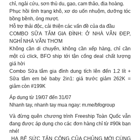
chỉ, ngải cứu, sơn thù du, gạo, cam thảo, địa hoàng.
Phục hồi tình trạng khô, xơ do uốn nhuộm, dưỡng tóc
bồng bềnh, óng mượt.
Hỗ trợ thải độc, cải thiện các vấn đề của da đầu
COMBO SỮA TẮM GIA ĐÌNH: Ở NHÀ VẪN ĐẸP,
NGHỈ NHÀ VẪN THƠM
Không cần di chuyển, không cần xếp hàng, chỉ cần
một cú click, BFO ship tới tận cổng deal chất lượng
giá hời
Combo Sữa tắm gia đình dung tích lên đến 1.2 lít +
Sữa tắm em bé baby 2in1: giá trước giảm 262K =
giảm còn #199K
Áp dụng từ 19/07 đến 31/07
Nhanh tay, nhanh tay mua ngay: m.me/bfogroup
Và đừng quên chương trình Freeship Toàn Quốc vẫn
đang được áp dụng cho các đơn hàng chỉ từ #90k bạn
nhé!
​ HẠ BỆ SỨC TẤN CÔNG CỦA CHỦNG MỚI CÙNG