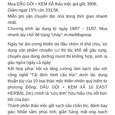
Mua DẦU GỘI + KEM XẢ thảo mộc giá gốc 390K.
Giảm ngay 15% còn 331,5K.
Miễn phí vận chuyển tận nhà trong thời gian nhanh
nhất.
Chương trình áp dụng từ ngày 19/07 – 31/07. Mua
nhanh tay chớ để hàng “cháy”: m.me/bfogroup
Ngày hè ẩm ương khiến da đầu nhờn rít khó chịu, sử
dụng sản phẩm chuyên t.r.ị thì tóc khô dễ gãy rụng,
chuyển qua dùng dưỡng mượt thì không hợp, sinh ra
gàu ngứa ngáy cả ngày
Kết hợp phục hồi và tăng cường làm sạch sâu với
công nghệ “Tái định hình cấu trúc” dưới tác dụng
thuần túy của 10 loại thảo mộc thiên nhiên quý hiếm từ
phương Đông, DẦU GỘI + KEM XẢ 10 EAST
HERBAL 2in1 chính là “cứu tinh” hữu hiệu cho nỗi bức
bối của bạn:
Thành phần thảo mộc gội sạch sâu chân tóc, đánh bay
gàu: Nhân sâm, phục linh, giần Sàng, mật ong, bạch