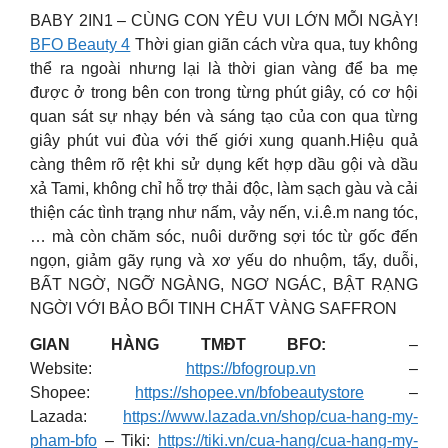
BABY 2IN1 – CÙNG CON YÊU VUI LỚN MỖI NGÀY!
BFO Beauty 4
Thời gian giãn cách vừa qua, tuy không
thể ra ngoài nhưng lại là thời gian vàng để ba mẹ
được ở trong bên con trong từng phút giây, có cơ hội
quan sát sự nhạy bén và sáng tạo của con qua từng
giây phút vui đùa với thế giới xung quanh.Hiệu quả
càng thêm rõ rệt khi sử dụng kết hợp dầu gội và dầu
xả Tami, không chỉ hỗ trợ thải độc, làm sạch gàu và cải
thiện các tình trạng như nấm, vảy nến, v.i.ê.m nang tóc,
… mà còn chăm sóc, nuôi dưỡng sợi tóc từ gốc đến
ngọn, giảm gãy rụng và xơ yếu do nhuộm, tẩy, duỗi,
BẤT NGỜ, NGỠ NGÀNG, NGƠ NGÁC, BẬT RẠNG
NGỜI VỚI BẢO BỐI TINH CHẤT VÀNG SAFFRON
GIAN HÀNG TMĐT BFO:
–
Website:
https://bfogroup.vn
–
Shopee:
https://shopee.vn/bfobeautystore
–
Lazada:
https://www.lazada.vn/shop/cua-hang-my-
pham-bfo
– Tiki:
https://tiki.vn/cua-hang/cua-hang-my-