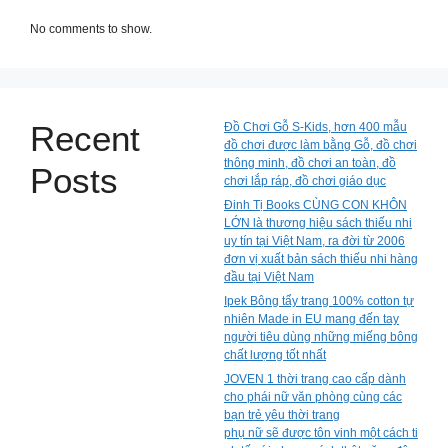
No comments to show.
Recent
Đồ Chơi Gỗ S-Kids, hơn 400 mẫu
đồ chơi được làm bằng Gỗ, đồ chơi
thông minh, đồ chơi an toàn, đồ
Posts
chơi lắp ráp, đồ chơi giáo dục
Đinh Tị Books CÙNG CON KHÔN
LỚN là thương hiệu sách thiếu nhi
uy tín tại Việt Nam, ra đời từ 2006
đơn vị xuất bản sách thiếu nhi hàng
đầu tại Việt Nam
Ipek Bông tẩy trang 100% cotton tự
nhiên Made in EU mang đến tay
người tiêu dùng những miếng bông
chất lượng tốt nhất
JOVEN 1 thời trang cao cấp dành
cho phái nữ văn phòng cùng các
bạn trẻ yêu thời trang
phụ nữ sẽ được tôn vinh một cách ti