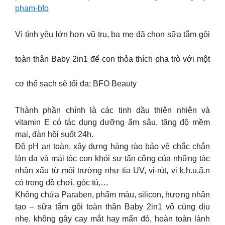
pham-bfo
Vì tình yêu lớn hơn vũ trụ, ba mẹ đã chọn sữa tắm gội
toàn thân Baby 2in1 để con thỏa thích pha trò với một
cơ thể sạch sẽ tối đa: BFO Beauty
Thành phần chính là các tinh dầu thiên nhiên và
vitamin E có tác dụng dưỡng ẩm sâu, tăng độ mềm
mại, đàn hồi suốt 24h.
Độ pH an toàn, xây dựng hàng rào bảo vệ chắc chắn
làn da và mái tóc con khỏi sự tấn công của những tác
nhân xấu từ môi trường như tia UV, vi-rút, vi k.h.u.ẩ.n
có trong đồ chơi, góc tủ,…
Không chứa Paraben, phẩm màu, silicon, hương nhân
tạo – sữa tắm gội toàn thân Baby 2in1 vô cùng dịu
nhẹ, không gây cay mắt hay mẩn đỏ, hoàn toàn lành