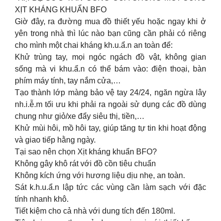
XỊT KHÁNG KHUẨN BFO
Giờ đây, ra đường mua đồ thiết yếu hoặc ngay khi ở
yên trong nhà thì lúc nào bạn cũng cần phải có riêng
cho mình một chai kháng kh.u.ẩ.n an toàn để:
Khử trùng tay, mọi ngóc ngách đồ vật, không gian
sống mà vi khu.ẩ.n có thể bám vào: điện thoại, bàn
phím máy tính, tay nắm cửa,…
Tạo thành lớp màng bảo vệ tay 24/24, ngăn ngừa lây
nh.i.ễ.m tối ưu khi phải ra ngoài sử dụng các đồ dùng
chung như giỏ/xe đẩy siêu thị, tiền,…
Khử mùi hôi, mồ hôi tay, giúp tăng tự tin khi hoạt động
và giao tiếp hằng ngày.
Tại sao nên chọn Xịt kháng khuẩn BFO?
Không gây khô rát với đồ cồn tiêu chuẩn
Không kích ứng với hương liệu dịu nhẹ, an toàn.
Sát k.h.u.ẩ.n lập tức các vùng cần làm sạch với đặc
tính nhanh khô.
Tiết kiệm cho cả nhà với dung tích đến 180ml.