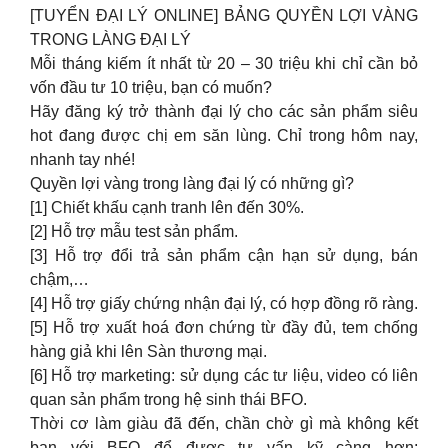
[TUYỂN ĐẠI LÝ ONLINE] BẢNG QUYỀN LỢI VÀNG
TRONG LÀNG ĐẠI LÝ
Mỗi tháng kiếm ít nhất từ 20 – 30 triệu khi chỉ cần bỏ
vốn đầu tư 10 triệu, bạn có muốn?
Hãy đăng ký trở thành đại lý cho các sản phẩm siêu
hot đang được chị em săn lùng. Chỉ trong hôm nay,
nhanh tay nhé!
Quyền lợi vàng trong làng đại lý có những gì?
[1] Chiết khấu cạnh tranh lên đến 30%.
[2] Hỗ trợ mẫu test sản phẩm.
[3] Hỗ trợ đổi trả sản phẩm cận hạn sử dụng, bán
chậm,…
[4] Hỗ trợ giấy chứng nhận đại lý, có hợp đồng rõ ràng.
[5] Hỗ trợ xuất hoá đơn chứng từ đầy đủ, tem chống
hàng giả khi lên Sàn thương mại.
[6] Hỗ trợ marketing: sử dụng các tư liệu, video có liên
quan sản phẩm trong hệ sinh thái BFO.
Thời cơ làm giàu đã đến, chần chờ gì mà không kết
bạn với BFO để được tư vấn kỹ càng hơn: