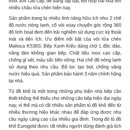
inox 304 cao cấp, dễ dàng lắp đặt, kết hợp hài hoà với
nhiều chậu rửa chén hiện nay.
Sản phẩm trang bị nhiều tính năng hữu ích như 2 chế
độ nước nóng lạnh, cổ vòi xoay chuyển góc rộng 360
độ linh hoạt đem đến trải nghiệm sử dụng cực kỳ thoải
mái và tiện ích. Ưu điểm nổi bật của vòi rửa chén
Malloca K536S: Bếp Xanh Kiểu dáng chữ L độc đáo,
nâng tầm không gian bếp. Chất liệu inox cao cấp,
chống gỉ sét, màu sắc bền vững. Hai chế độ nóng lạnh
sử dụng theo nhu cầu. Bộ lọc tạo bọt, chống văng
nước hiệu quả. Sản phẩm bảo hành 3 năm chính hãng
tại nhà.
Tủ đồ khô là một trong những phụ kiện nhà bếp cần
thiết không thể thiếu cho những căn bếp hiện đại ngày
nay, vì thế mà có rất nhiều sản phẩm tủ đồ khô đến từ
nhiều thương hiệu khác nhau để đáp ứng được nhu
cầu ngày càng cao của nhiều gia đình. Trong đó tủ đồ
khô Eurogold được rất nhiều người dùng đánh giá tích