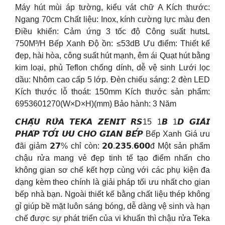
Máy hút mùi áp tường, kiểu vát chữ A Kích thước:
Ngang 70cm Chất liệu: Inox, kính cường lực màu đen
Điều khiển: Cảm ứng 3 tốc độ Công suất hutsL
750M³/H Bếp Xanh Độ ồn: ≤53dB Ưu điểm: Thiết kế
đẹp, hài hòa, công suất hút mạnh, êm ái Quạt hút bằng
kim loại, phủ Teflon chống dính, dễ vệ sinh Lưới lọc
dầu: Nhôm cao cấp 5 lớp. Đèn chiếu sáng: 2 đèn LED
Kích thước lỗ thoát: 150mm Kích thước sản phẩm:
6953601270(W×D×H)(mm) Bảo hành: 3 Năm
𝘾𝙃𝘼̣̂𝙐 𝙍𝙐̛̉𝘼 𝙏𝙀𝙆𝘼 𝙕𝙀𝙉𝙄𝙏 𝙍𝙎15 1𝘽 1𝘿 𝙂𝙄𝘼̉𝙄
𝙋𝙃𝘼́𝙋 𝙏𝙊̂́𝙄 𝙐̛𝙐 𝘾𝙃𝙊 𝙂𝙄𝘼𝙉 𝘽𝙀̂́𝙋 Bếp Xanh Giá ưu
đãi giảm 𝟮𝟳% chỉ còn: 𝟮𝟬.𝟮𝟯𝟱.𝟲𝟬𝟬đ Một sản phẩm
chậu rửa mang vẻ đẹp tinh tế tạo điểm nhấn cho
không gian sơ chế kết hợp cùng với các phụ kiện đa
dạng kèm theo chính là giải pháp tối ưu nhất cho gian
bếp nhà bạn. Ngoài thiết kế bằng chất liệu thép không
gỉ giúp bề mặt luôn sáng bóng, dễ dàng vệ sinh và hạn
chế được sự phát triển của vi khuẩn thì chậu rửa Teka