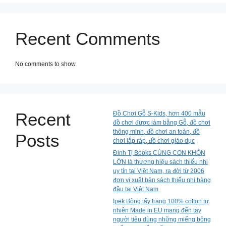
Recent Comments
No comments to show.
Recent
Đồ Chơi Gỗ S-Kids, hơn 400 mẫu
đồ chơi được làm bằng Gỗ, đồ chơi
thông minh, đồ chơi an toàn, đồ
Posts
chơi lắp ráp, đồ chơi giáo dục
Đinh Tị Books CÙNG CON KHÔN
LỚN là thương hiệu sách thiếu nhi
uy tín tại Việt Nam, ra đời từ 2006
đơn vị xuất bản sách thiếu nhi hàng
đầu tại Việt Nam
Ipek Bông tẩy trang 100% cotton tự
nhiên Made in EU mang đến tay
người tiêu dùng những miếng bông