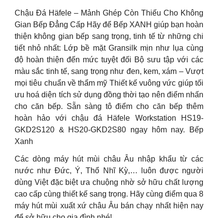
Chậu Đá Häfele – Mảnh Ghép Còn Thiếu Cho Không
Gian Bếp Đẳng Cấp Hãy để Bếp XANH giúp bạn hoàn
thiện không gian bếp sang trọng, tinh tế từ những chi
tiết nhỏ nhất: Lớp bề mặt Gransilk mịn như lụa cùng
độ hoàn thiện đến mức tuyệt đối Bộ sưu tập với các
màu sắc tinh tế, sang trọng như đen, kem, xám – Vượt
mọi tiêu chuẩn về thẩm mỹ Thiết kế vuông vức giúp tối
ưu hoá diện tích sử dụng đồng thời tạo nên điểm nhấn
cho căn bếp. Sẵn sàng tô điểm cho căn bếp thêm
hoàn hảo với chậu đá Häfele Workstation HS19-
GKD2S120 & HS20-GKD2S80 ngay hôm nay. Bếp
Xanh
Các dòng máy hút mùi châu Âu nhập khẩu từ các
nước như Đức, Ý, Thổ Nhĩ Kỳ,… luôn được người
dùng Việt đặc biệt ưa chuộng nhờ sở hữu chất lượng
cao cấp cùng thiết kế sang trọng. Hãy cùng điểm qua 8
máy hút mùi xuất xứ châu Âu bán chạy nhất hiện nay
để sở hữu cho gia đình nhé!