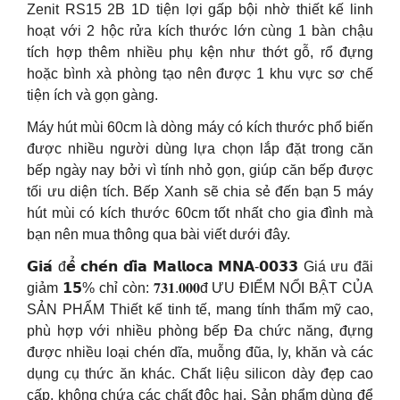
Zenit RS15 2B 1D tiện lợi gấp bội nhờ thiết kế linh
hoạt với 2 hộc rửa kích thước lớn cùng 1 bàn chậu
tích hợp thêm nhiều phụ kện như thớt gỗ, rổ đựng
hoặc bình xà phòng tạo nên được 1 khu vực sơ chế
tiện ích và gọn gàng.
Máy hút mùi 60cm là dòng máy có kích thước phổ biến
được nhiều người dùng lựa chọn lắp đặt trong căn
bếp ngày nay bởi vì tính nhỏ gọn, giúp căn bếp được
tối ưu diện tích. Bếp Xanh sẽ chia sẻ đến bạn 5 máy
hút mùi có kích thước 60cm tốt nhất cho gia đình mà
bạn nên mua thông qua bài viết dưới đây.
𝗚𝗶𝗮́ đ𝗲̂̉ 𝗰𝗵𝗲́𝗻 𝗱𝗶̃𝗮 𝗠𝗮𝗹𝗹𝗼𝗰𝗮 𝗠𝗡𝗔-𝟬𝟬𝟯𝟯 Giá ưu đãi
giảm 𝟭𝟱% chỉ còn: 𝟕𝟑𝟏.𝟎𝟎𝟎đ ƯU ĐIỂM NỔI BẬT CỦA
SẢN PHẨM Thiết kế tinh tế, mang tính thẩm mỹ cao,
phù hợp với nhiều phòng bếp Đa chức năng, đựng
được nhiều loại chén dĩa, muỗng đũa, ly, khăn và các
dụng cụ thức ăn khác. Chất liệu silicon dày đẹp cao
cấp, không chứa các chất độc hại. Sản phẩm dùng để