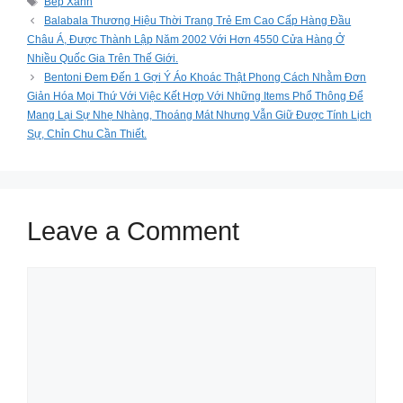
Tags
Bếp Xanh
Balabala Thương Hiệu Thời Trang Trẻ Em Cao Cấp Hàng Đầu
Châu Á, Được Thành Lập Năm 2002 Với Hơn 4550 Cửa Hàng Ở
Nhiều Quốc Gia Trên Thế Giới.
Bentoni Đem Đến 1 Gợi Ý Áo Khoác Thật Phong Cách Nhằm Đơn
Giản Hóa Mọi Thứ Với Việc Kết Hợp Với Những Items Phổ Thông Để
Mang Lại Sự Nhẹ Nhàng, Thoáng Mát Nhưng Vẫn Giữ Được Tính Lịch
Sự, Chỉn Chu Cần Thiết.
Leave a Comment
Comment