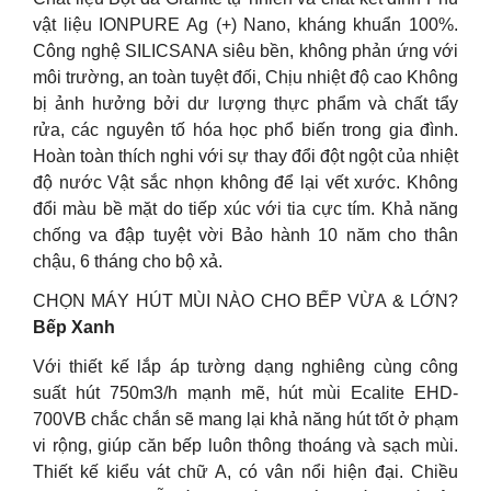
vật liệu IONPURE Ag (+) Nano, kháng khuẩn 100%.
Công nghệ SILICSANA siêu bền, không phản ứng với
môi trường, an toàn tuyệt đối, Chịu nhiệt độ cao Không
bị ảnh hưởng bởi dư lượng thực phẩm và chất tẩy
rửa, các nguyên tố hóa học phổ biến trong gia đình.
Hoàn toàn thích nghi với sự thay đổi đột ngột của nhiệt
độ nước Vật sắc nhọn không để lại vết xước. Không
đổi màu bề mặt do tiếp xúc với tia cực tím. Khả năng
chống va đập tuyệt vời Bảo hành 10 năm cho thân
chậu, 6 tháng cho bộ xả.
CHỌN MÁY HÚT MÙI NÀO CHO BẾP VỪA & LỚN?
Bếp Xanh
Với thiết kế lắp áp tường dạng nghiêng cùng công
suất hút 750m3/h mạnh mẽ, hút mùi Ecalite EHD-
700VB chắc chắn sẽ mang lại khả năng hút tốt ở phạm
vi rộng, giúp căn bếp luôn thông thoáng và sạch mùi.
Thiết kế kiểu vát chữ A, có vân nổi hiện đại. Chiều