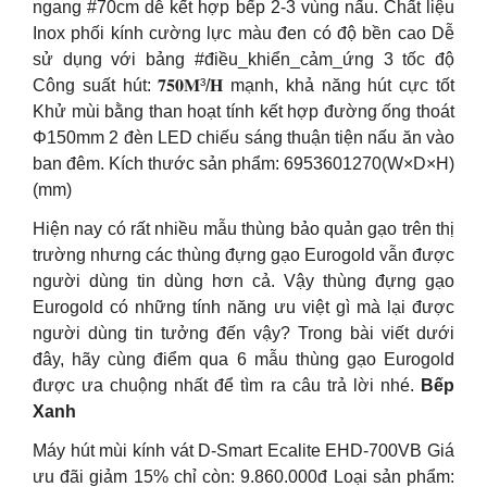
ngang #70cm dễ kết hợp bếp 2-3 vùng nấu. Chất liệu
Inox phối kính cường lực màu đen có độ bền cao Dễ
sử dụng với bảng #điều_khiển_cảm_ứng 3 tốc độ
Công suất hút: 𝟕𝟓𝟎𝐌³/𝐇 mạnh, khả năng hút cực tốt
Khử mùi bằng than hoạt tính kết hợp đường ống thoát
Φ150mm 2 đèn LED chiếu sáng thuận tiện nấu ăn vào
ban đêm. Kích thước sản phẩm: 6953601270(W×D×H)
(mm)
Hiện nay có rất nhiều mẫu thùng bảo quản gạo trên thị
trường nhưng các thùng đựng gạo Eurogold vẫn được
người dùng tin dùng hơn cả. Vậy thùng đựng gạo
Eurogold có những tính năng ưu việt gì mà lại được
người dùng tin tưởng đến vậy? Trong bài viết dưới
đây, hãy cùng điểm qua 6 mẫu thùng gạo Eurogold
được ưa chuộng nhất để tìm ra câu trả lời nhé.
Bếp
Xanh
Máy hút mùi kính vát D-Smart Ecalite EHD-700VB Giá
ưu đãi giảm 15% chỉ còn: 9.860.000đ Loại sản phẩm: