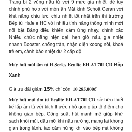
Trang bị 2 vùng nấu từ với 9 mức gia nhiệt, dễ tuỳ
chỉnh phù hợp với món ăn Mặt kính Schott Ceran với
khả năng chịu lực, chịu nhiệt tốt nhất trên thị trường
Bếp từ Hafele HC với nhiều tính năng thông minh mới
nổi bật Bảng điều khiển cảm ứng nhạy, chính xác
Nhiều chức năng hiện đại: hẹn giờ nấu, gia nhiệt
nhanh Booster, chống tràn, nhận diện xoong nồi, khoá
trẻ em, cảnh báo nhiệt dư 2 cấp độ
𝐌𝐚́𝐲 𝐡𝐮́𝐭 𝐦𝐮̀𝐢 𝐚̂𝐦 𝐭𝐮̉ 𝐇-𝐒𝐞𝐫𝐢𝐞𝐬 𝐄𝐜𝐚𝐥𝐢𝐭𝐞 𝐄𝐇-𝐀𝐓𝟕𝟎𝐋𝐂𝐃
Bếp
Xanh
Giá ưu đãi giảm 𝟭𝟱% chỉ còn: 𝟏𝟎.𝟐𝟖𝟓.𝟎𝟎𝟎đ
𝐌𝐚́𝐲 𝐡𝐮́𝐭 𝐦𝐮̀𝐢 𝐚̂𝐦 𝐭𝐮̉ 𝐄𝐜𝐚𝐥𝐢𝐭𝐞 𝐄𝐇-𝐀𝐓𝟕𝟎𝐋𝐂𝐃 sở hữu thiết
kế lắp âm tủ với kích thước nhỏ gọn giúp tô điểm cho
không gian bếp. Công suất hút mạnh mẽ giúp khử
sạch khói mùi, dầu mỡ khi nấu nướng, mang lại không
gian trong lành, tạo cảm hứng khi vào bếp mà không