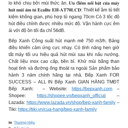
lo khó chịu bởi mùi thức ăn. 𝐔̛𝐮 đ𝐢𝐞̂̉𝐦 𝐧𝐨̂̉𝐢 𝐛𝐚̣̂𝐭 𝐜𝐮̉𝐚 𝐦𝐚́𝐲
𝐡𝐮́𝐭 𝐦𝐮̀𝐢 𝐚̂𝐦 𝐭𝐮̉ 𝐄𝐜𝐚𝐥𝐢𝐭𝐞 𝐄𝐇-𝐀𝐓𝟕𝟎𝐋𝐂𝐃: Thiết kế âm tủ tiết
kiệm không gian, phù hợp tủ ngang 70cm Có 3 tốc độ
hút điều chỉnh được nhiều mức độ. Vận hành cực êm
ái với độ ồn tối đa chỉ 56dB.
Bếp Xanh Công suất hút mạnh mẽ 750 m3/h. Bảng
điều khiển cảm ứng cực nhạy. Có tính năng hẹn giờ
tắt máy tối ưu hiệu quả hút mùi sau khi nấu nướng.
Chất liệu inox cao cấp, bền bỉ. Khử mùi bằng than
hoạt tính và đường ống thoát ra ngoài Sản phẩm bảo
hành 3 năm chính hãng tại nhà. Bếp Xanh FOR
SUCCESS – ALL IN Bếp Xanh GIAN HÀNG TMĐT
Bếp Xanh: – Website:
https://bepxanh.com
–
Shopee:
https://shopee.vn/bepxanh_official
–
Lazada:
https://www.lazada.vn/shop/bep-xanh-family
–
Tiki:
https://tiki.vn/cua-hang/bep-xanh-family
Categories
Thương Hiệu