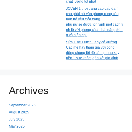
chất lượng tốt nhất
JOVEN 1 thời trang cao cấp dành
cho phái nữ văn phòng cùng các
bạn trẻ yêu thời trang
phụ nữ sẽ được tôn vinh một cách ti
nh tế với phong cách thật năng độn
g và hiện đại
Sữa Tươi Dutch Lady có đường
Các mẹ hãy tham gia với cộng
đồng chúng tôi để cùng nhau xây
nền 1 sức khỏe, gắn kết gia đình
Archives
September 2025
August 2025
July 2025
May 2025