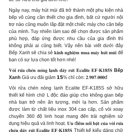
Ngày nay, máy hút mùi đã trở thành một phụ kiện nhà
bếp vô cùng cần thiết cho gia đình, bất cứ người nội
trợ nào cũng muốn lắp đặt một chiếc máy cho căn bếp
của mình. Tuy nhiên làm sao để chọn được sản phẩm
phù hợp, đáp ứng được nhu cầu của gia đình thì
không phải ai cũng biết. Vậy nên bài viết dưới đây
Bếp Xanh sẽ chia sẻ 𝐤𝐢𝐧𝐡 𝐧𝐠𝐡𝐢𝐞̣̂𝐦 𝐦𝐮𝐚 𝐦𝐚́𝐲 𝐡𝐮́𝐭 𝐦𝐮̀𝐢 để
bạn có sự lựa chọn tốt hơn nhé!
𝐕𝐨̀𝐢 𝐫𝐮̛̉𝐚 𝐜𝐡𝐞́𝐧 𝐧𝐨́𝐧𝐠 𝐥𝐚̣𝐧𝐡 𝐝𝐚̂𝐲 𝐫𝐮́𝐭 𝐄𝐜𝐚𝐥𝐢𝐭𝐞 𝐄𝐅-𝐊𝟏𝟖𝟓𝐒
Bếp
Xanh
Giá ưu đãi giảm 𝟭𝟱% chỉ còn: 𝟐.𝟗𝟎𝟕.𝟎𝟎𝟎đ
Vòi rửa chén nóng lạnh Ecalite EF-K185S sở hữu
thiết kế hình chữ L độc đáo giúp cho không gian bếp
nhà bạn trở nên ấn tượng, mới lạ hơn. Sản phẩm
được làm từ chất liệu inox 304 cao cấp, cổ vòi xoay
chuyển 360 độ linh hoạt mang đến trải nghiệm sử
dụng hiệu quả và linh hoạt. 𝐔̛𝐮 đ𝐢𝐞̂̉𝐦 𝐧𝐨̂̉𝐢 𝐛𝐚̣̂𝐭 𝐜𝐮̉𝐚 𝐯𝐨̀𝐢 𝐫𝐮̛̉𝐚
𝐜𝐡𝐞́𝐧 𝐝𝐚̂𝐲 𝐫𝐮́𝐭 𝐄𝐜𝐚𝐥𝐢𝐭𝐞 𝐄𝐅-𝐊𝟏𝟖𝟓𝐒 Thiết kế kiểu dáng chữ