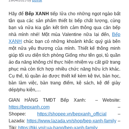
29/04/2025
by
tpbvsk
Hãy để
Bếp XANH
tiếp lửa cho những ngọt ngào bất
tận qua các sản phẩm thiết bị bếp chất lượng, cùng
bạn và nửa kia gắn kết tình cảm thông qua căn bếp
nhà mình nhé! Một mùa Valentine nữa lại đến,
Bếp
XANH
chúc bạn có những khoảnh khắc quý giá bên
một nửa yêu thương của mình. Thiết kế thông minh
giúp tối ưu diện tích phòng Giống như tên gọi, tủ quần
áo đa năng không chỉ thực hiện nhiệm vụ cất giữ trang
phục mà còn tích hợp nhiều chức năng hữu ích khác.
Cụ thể, tủ quần áo được thiết kế kèm kệ tivi, bàn học,
bàn làm việc, bàn trang điểm, kệ sách, kệ để giày
dép/phụ kiện,…
GIAN HÀNG TMĐT Bếp Xanh: – Website:
https://bepxanh.com
–
Shopee:
https://shopee.vn/bepxanh_official
–
Lazada:
https://www.lazada.vn/shop/bep-xanh-family
–
Tiki:
https://tiki.vn/cua-hang/bep-xanh-family