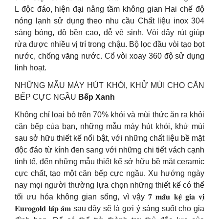
L độc đáo, hiện đại nâng tầm không gian Hai chế độ
nóng lạnh sử dụng theo nhu cầu Chất liệu inox 304
sáng bóng, độ bền cao, dễ vệ sinh. Vòi dây rút giúp
rửa được nhiều vị trí trong chậu. Bộ lọc đầu vòi tạo bọt
nước, chống văng nước. Cổ vòi xoay 360 độ sử dụng
linh hoạt.
NHỮNG MẪU MÁY HÚT KHÓI, KHỬ MÙI CHO CĂN
BẾP CỰC NGẦU
Bếp Xanh
Không chỉ loại bỏ trên 70% khói và mùi thức ăn ra khỏi
căn bếp của bạn, những mẫu máy hút khói, khử mùi
sau sở hữu thiết kế nổi bật, với những chất liệu bề mặt
độc đáo từ kính đen sang với những chi tiết vách cạnh
tinh tế, đến những mẫu thiết kế sở hữu bề mặt ceramic
cực chất, tạo một căn bếp cực ngầu. Xu hướng ngày
nay mọi người thường lựa chọn những thiết kế có thể
tối ưu hóa không gian sống, vì vậy 𝟕 𝐦𝐚̂̃𝐮 𝐤𝐞̣̂ 𝐠𝐢𝐚 𝐯𝐢̣
𝐄𝐮𝐫𝐨𝐠𝐨𝐥𝐝 𝐥𝐚̆́𝐩 𝐚̂𝐦 sau đây sẽ là gợi ý sáng suốt cho gia