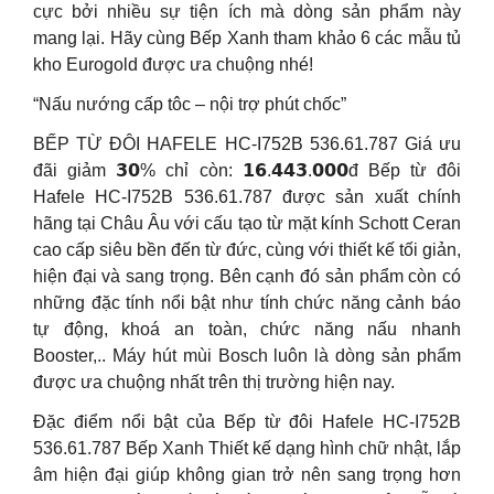
cực bởi nhiều sự tiện ích mà dòng sản phẩm này
mang lại. Hãy cùng Bếp Xanh tham khảo 6 các mẫu tủ
kho Eurogold được ưa chuộng nhé!
“Nấu nướng cấp tôc – nội trợ phút chốc”
BẾP TỪ ĐÔI HAFELE HC-I752B 536.61.787 Giá ưu
đãi giảm 𝟯𝟬% chỉ còn: 𝟭𝟲.𝟰𝟰𝟯.𝟬𝟬𝟬đ Bếp từ đôi
Hafele HC-I752B 536.61.787 được sản xuất chính
hãng tại Châu Âu với cấu tạo từ mặt kính Schott Ceran
cao cấp siêu bền đến từ đức, cùng với thiết kế tối giản,
hiện đại và sang trọng. Bên cạnh đó sản phẩm còn có
những đặc tính nổi bật như tính chức năng cảnh báo
tự động, khoá an toàn, chức năng nấu nhanh
Booster,.. Máy hút mùi Bosch luôn là dòng sản phẩm
được ưa chuộng nhất trên thị trường hiện nay.
Đặc điểm nổi bật của Bếp từ đôi Hafele HC-I752B
536.61.787 Bếp Xanh Thiết kế dạng hình chữ nhật, lắp
âm hiện đại giúp không gian trở nên sang trọng hơn