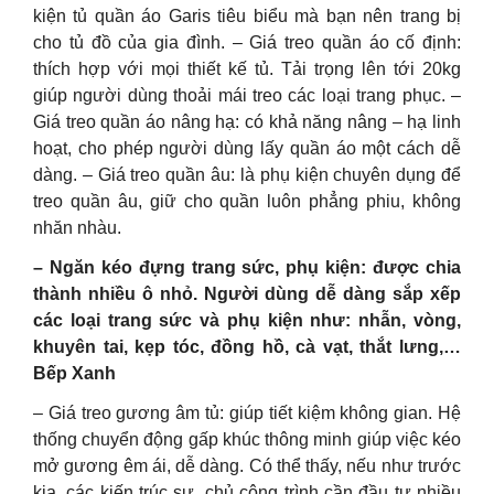
kiện tủ quần áo Garis tiêu biểu mà bạn nên trang bị
cho tủ đồ của gia đình. – Giá treo quần áo cố định:
thích hợp với mọi thiết kế tủ. Tải trọng lên tới 20kg
giúp người dùng thoải mái treo các loại trang phục. –
Giá treo quần áo nâng hạ: có khả năng nâng – hạ linh
hoạt, cho phép người dùng lấy quần áo một cách dễ
dàng. – Giá treo quần âu: là phụ kiện chuyên dụng để
treo quần âu, giữ cho quần luôn phẳng phiu, không
nhăn nhàu.
– Ngăn kéo đựng trang sức, phụ kiện: được chia
thành nhiều ô nhỏ. Người dùng dễ dàng sắp xếp
các loại trang sức và phụ kiện như: nhẫn, vòng,
khuyên tai, kẹp tóc, đồng hồ, cà vạt, thắt lưng,…
Bếp Xanh
– Giá treo gương âm tủ: giúp tiết kiệm không gian. Hệ
thống chuyển động gấp khúc thông minh giúp việc kéo
mở gương êm ái, dễ dàng. Có thể thấy, nếu như trước
kia, các kiến trúc sư, chủ công trình cần đầu tư nhiều