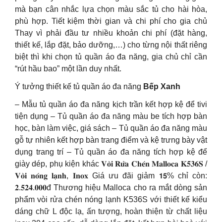
mà bạn cân nhắc lựa chọn màu sắc tủ cho hài hòa,
phù hợp. Tiết kiệm thời gian và chi phí cho gia chủ
Thay vì phải đầu tư nhiều khoản chi phí (đặt hàng,
thiết kế, lắp đặt, bảo dưỡng,…) cho từng nội thất riêng
biệt thì khi chọn tủ quần áo đa năng, gia chủ chỉ cần
“rút hầu bao” một lần duy nhất.
Ý tưởng thiết kế tủ quần áo đa năng
Bếp Xanh
– Mẫu tủ quần áo đa năng kịch trần kết hợp kệ để tivi
tiện dụng – Tủ quần áo đa năng màu be tích hợp bàn
học, bàn làm việc, giá sách – Tủ quần áo đa năng màu
gỗ tự nhiên kết hợp bàn trang điểm và kệ trưng bày vật
dụng trang trí – Tủ quần áo đa năng tích hợp kệ để
giày dép, phụ kiện khác 𝐕𝐨̀𝐢 𝐑𝐮̛̉𝐚 𝐂𝐡𝐞́𝐧 𝐌𝐚𝐥𝐥𝐨𝐜𝐚 𝐊𝟓𝟑𝟔𝐒 /
𝐕𝐨̀𝐢 𝐧𝐨́𝐧𝐠 𝐥𝐚̣𝐧𝐡, 𝐈𝐧𝐨𝐱 Giá ưu đãi giảm 𝟭𝟱% chỉ còn:
𝟐.𝟓𝟐𝟒.𝟎𝟎𝟎đ Thương hiệu Malloca cho ra mắt dòng sản
phẩm vòi rửa chén nóng lạnh K536S với thiết kế kiểu
dáng chữ L độc lạ, ấn tượng, hoàn thiện từ chất liệu