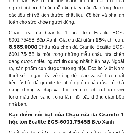
đình bạn. Để có thể trở thành trợ thủ đắc lực của
người nội trợ thì các mẫu kệ gia vị cần đáp ứng được
các tiêu chí về kích thước, chất liệu, độ bền và phải an
toàn cho sức khỏe người dùng.
Chậu rửa đá Granite 1 hộc lớn Ecalite EGS-
6001.7545B Bếp Xanh Giá ưu đãi giảm 𝟭𝟱% chỉ còn:
𝟴.𝟱𝟴𝟱.𝟬𝟬𝟬đ Chậu rửa chén đá Granite Ecalite EGS-
6001.7545B là một trong những mẫu chậu rửa chén
đang được nhiều người tin dùng nhất hiện nay. Ngoài
ra, sản phẩm còn được thương hiệu Ecalite Việt Nam
thiết kế 1 ngăn rửa vô cùng độc đáo và sở hữu chất
liệu từ bột đá granite tự nhiên giúp chậu rửa có khả
năng chống va đập và chịu lực cực tốt, kết hợp với
tông màu đen sang trọng làm nổi bật không gian bếp
nhà bạn.
Đ𝗮̣̆𝗰 đ𝗶𝗲̂̉𝗺 𝗻𝗼̂̉𝗶 𝗯𝗮̣̂𝘁 𝗰𝘂̉𝗮 𝗖𝗵𝗮̣̂𝘂 𝗿𝘂̛̉𝗮 đ𝗮́ 𝗚𝗿𝗮𝗻𝗶𝘁𝗲 𝟭
𝗵𝗼̣̂𝗰 𝗹𝗼̛́𝗻 𝗘𝗰𝗮𝗹𝗶𝘁𝗲 𝗘𝗚𝗦-𝟲𝟬𝟬𝟭.𝟳𝟱𝟰𝟱𝗕
Bếp Xanh
Chất liệu Bột đá Granite tự nhiên và chất kết dính Phủ