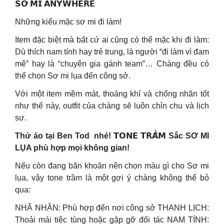
𝗦𝗢̛ 𝗠𝗜 𝗔𝗡𝗬𝗪𝗛𝗘𝗥𝗘
Những kiểu mặc sơ mi đi làm!
Item đặc biệt mà bất cứ ai cũng có thể mặc khi đi làm:
Dù thích nam tính hay trẻ trung, là người “đi làm vì đam
mê” hay là “chuyên gia gánh team”… Chàng đều có
thể chọn Sơ mi lụa đến công sở.
Với một item mềm mát, thoáng khí và chống nhăn tốt
như thế này, outfit của chàng sẽ luôn chỉn chu và lịch
sự.
Thử áo tại Ben Tod nhé! 𝗧𝗢𝗡𝗘 𝗧𝗥𝗔̂̀𝗠 Sắc SƠ MI
LỤA phù hợp mọi không gian!
Nếu còn đang băn khoăn nên chọn màu gì cho Sơ mi
lụa, vậy tone trầm là một gợi ý chàng không thể bỏ
qua:
NHÃ NHẶN: Phù hợp đến nơi công sở THANH LỊCH:
Thoải mái tiệc tùng hoặc gặp gỡ đối tác NAM TÍNH: