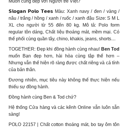
Muốn cùng đẹp với Người trẻ Việt?
𝗦𝗹𝗼𝗴𝗮𝗻 𝗣𝗼𝗹𝗼 𝗧𝗲𝗲𝘀 Màu: Xanh navy / đen / vàng /
nâu / trắng / hồng / xanh / ruốc / xanh đậu Size: S M L
XL cho người từ 55 đến 80 kg. Mô tả: Polo form
regular tôn dáng, Chất liệu thoáng mát, mềm mại. Có
thể phối cùng quần tây, chino, khakis, jeans, shorts…
TOGETHER: Đẹp khi đồng hành cùng nhau!
Ben Tod
muốn Bạn đẹp hơn, hài hòa cùng tập thể hơn –
Nhưng vẫn thể hiện rõ ràng được chất riêng và cá tính
của bản thân.
Đương nhiên, mục tiêu này không thể thực hiện nếu
thiếu sự đồng hành.
Đồng hành cùng Ben & Tod chứ?
Hệ thống Cửa hàng và các kênh Online vẫn luôn sẵn
sàng!
POLO 22157 | Chất cotton thoáng mát, bo tay ôm tôn