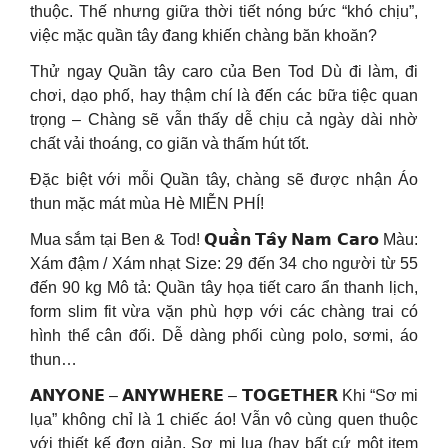
thuộc. Thế nhưng giữa thời tiết nóng bức “khó chịu”,
việc mặc quần tây đang khiến chàng băn khoăn?
Thử ngay Quần tây caro của Ben Tod Dù đi làm, đi
chơi, dạo phố, hay thậm chí là đến các bữa tiệc quan
trọng – Chàng sẽ vẫn thấy dễ chịu cả ngày dài nhờ
chất vải thoáng, co giãn và thấm hút tốt.
Đặc biệt với mỗi Quần tây, chàng sẽ được nhận Áo
thun mặc mát mùa Hè MIỄN PHÍ!
Mua sắm tại Ben & Tod! 𝗤𝘂𝗮̂̀𝗻 𝗧𝗮̂𝘆 𝗡𝗮𝗺 𝗖𝗮𝗿𝗼 Màu:
Xám đậm / Xám nhạt Size: 29 đến 34 cho người từ 55
đến 90 kg Mô tả: Quần tây họa tiết caro ẩn thanh lịch,
form slim fit vừa vặn phù hợp với các chàng trai có
hình thể cân đối. Dễ dàng phối cùng polo, sơmi, áo
thun…
𝗔𝗡𝗬𝗢𝗡𝗘 – 𝗔𝗡𝗬𝗪𝗛𝗘𝗥𝗘 – 𝗧𝗢𝗚𝗘𝗧𝗛𝗘𝗥 Khi “Sơ mi
lụa” không chỉ là 1 chiếc áo! Vẫn vô cùng quen thuộc
với thiết kế đơn giản, Sơ mi lụa (hay bất cứ một item