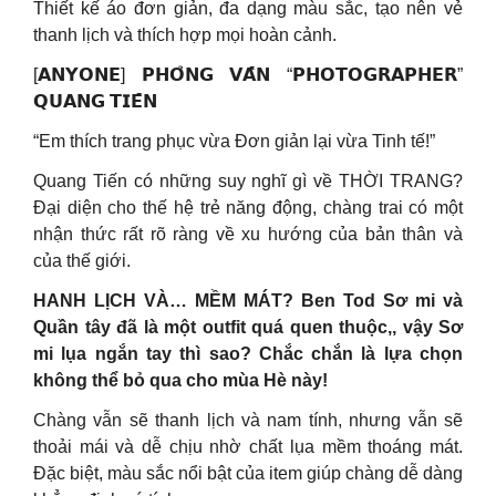
Thiết kế áo đơn giản, đa dạng màu sắc, tạo nên vẻ
thanh lịch và thích hợp mọi hoàn cảnh.
[𝗔𝗡𝗬𝗢𝗡𝗘] 𝗣𝗛𝗢̉𝗡𝗚 𝗩𝗔̂́𝗡 “𝗣𝗛𝗢𝗧𝗢𝗚𝗥𝗔𝗣𝗛𝗘𝗥”
𝗤𝗨𝗔𝗡𝗚 𝗧𝗜𝗘̂́𝗡
“Em thích trang phục vừa Đơn giản lại vừa Tinh tế!”
Quang Tiến có những suy nghĩ gì về THỜI TRANG?
Đại diện cho thế hệ trẻ năng động, chàng trai có một
nhận thức rất rõ ràng về xu hướng của bản thân và
của thế giới.
HANH LỊCH VÀ… MỀM MÁT? Ben Tod Sơ mi và
Quần tây đã là một outfit quá quen thuộc,, vậy Sơ
mi lụa ngắn tay thì sao? Chắc chắn là lựa chọn
không thể bỏ qua cho mùa Hè này!
Chàng vẫn sẽ thanh lịch và nam tính, nhưng vẫn sẽ
thoải mái và dễ chịu nhờ chất lụa mềm thoáng mát.
Đặc biệt, màu sắc nổi bật của item giúp chàng dễ dàng