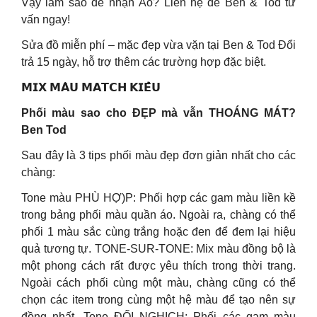
Vậy làm sao để nhận Áo? Liên hệ để Ben & Tod tư
vấn ngay!
Sửa đồ miễn phí – mặc đẹp vừa vặn tại Ben & Tod Đổi
trả 15 ngày, hỗ trợ thêm các trường hợp đặc biệt.
𝗠𝗜𝗫 𝗠𝗔̀𝗨 𝗠𝗔𝗧𝗖𝗛 𝗞𝗜𝗘̂̉𝗨
Phối màu sao cho ĐẸP mà vẫn THOÁNG MÁT?
Ben Tod
Sau đây là 3 tips phối màu đẹp đơn giản nhất cho các
chàng:
Tone màu PHÙ HỢ)P: Phối hợp các gam màu liền kề
trong bảng phối màu quần áo. Ngoài ra, chàng có thể
phối 1 màu sắc cùng trắng hoặc đen để đem lại hiệu
quả tương tự. TONE-SUR-TONE: Mix màu đồng bộ là
một phong cách rất được yêu thích trong thời trang.
Ngoài cách phối cùng một màu, chàng cũng có thể
chọn các item trong cùng một hệ màu để tạo nên sự
đồng nhất. Tone ĐỐI NGHỊCH: Phối các gam màu