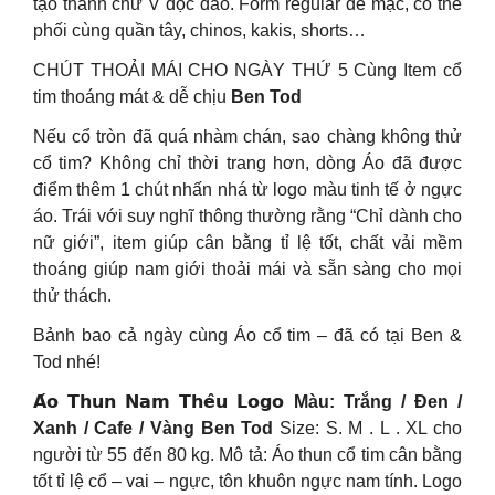
tạo thành chữ V độc đáo. Form regular dễ mặc, có thể
phối cùng quần tây, chinos, kakis, shorts…
CHÚT THOẢI MÁI CHO NGÀY THỨ 5 Cùng Item cổ
tim thoáng mát & dễ chịu
Ben Tod
Nếu cổ tròn đã quá nhàm chán, sao chàng không thử
cổ tim? Không chỉ thời trang hơn, dòng Áo đã được
điểm thêm 1 chút nhấn nhá từ logo màu tinh tế ở ngực
áo. Trái với suy nghĩ thông thường rằng “Chỉ dành cho
nữ giới”, item giúp cân bằng tỉ lệ tốt, chất vải mềm
thoáng giúp nam giới thoải mái và sẵn sàng cho mọi
thử thách.
Bảnh bao cả ngày cùng Áo cổ tim – đã có tại Ben &
Tod nhé!
𝗔́𝗼 𝗧𝗵𝘂𝗻 𝗡𝗮𝗺 𝗧𝗵𝗲̂𝘂 𝗟𝗼𝗴𝗼
Màu: Trắng / Đen /
Xanh / Cafe / Vàng Ben Tod
Size: S. M . L . XL cho
người từ 55 đến 80 kg. Mô tả: Áo thun cổ tim cân bằng
tốt tỉ lệ cổ – vai – ngực, tôn khuôn ngực nam tính. Logo