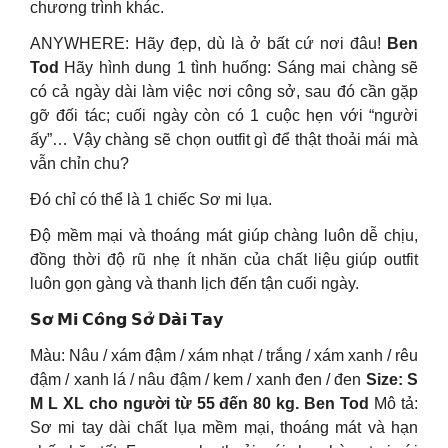
chương trình khác.
ANYWHERE: Hãy đẹp, dù là ở bất cứ nơi đâu!
Ben
Tod
Hãy hình dung 1 tình huống: Sáng mai chàng sẽ
có cả ngày dài làm việc nơi công sở, sau đó cần gặp
gỡ đối tác; cuối ngày còn có 1 cuộc hẹn với “người
ấy”… Vậy chàng sẽ chọn outfit gì để thật thoải mái mà
vẫn chỉn chu?
Đó chỉ có thể là 1 chiếc Sơ mi lụa.
Độ mềm mại và thoáng mát giúp chàng luôn dễ chịu,
đồng thời độ rũ nhẹ ít nhăn của chất liệu giúp outfit
luôn gọn gàng và thanh lịch đến tận cuối ngày.
𝗦𝗼̛ 𝗠𝗶 𝗖𝗼̂𝗻𝗴 𝗦𝗼̛̉ 𝗗𝗮̀𝗶 𝗧𝗮𝘆
Màu: Nâu / xám đậm / xám nhạt / trắng / xám xanh / rêu
đậm / xanh lá / nâu đậm / kem / xanh đen / đen
Size: S
M L XL cho người từ 55 đến 80 kg. Ben Tod
Mô tả:
Sơ mi tay dài chất lụa mềm mại, thoáng mát và hạn