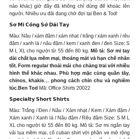
nào khác) giờ đây đã không chỉ dùng để khoác lên
người. Nhiều ưu đãi đang chờ đợi tại Ben & Tod!
𝗦𝗼̛ 𝗠𝗶 𝗖𝗼̂𝗻𝗴 𝗦𝗼̛̉ 𝗗𝗮̀𝗶 𝗧𝗮𝘆
Màu: Nâu / xám đậm / xám nhạt / trắng / xám xanh / rêu
đậm / xanh lá / nâu đậm / kem / xanh đen / đen Size: S
M L XL cho người từ 55 đến 80 kg.
Mô tả: Sơ mi tay
dài chất lụa mềm mại, thoáng mát và hạn chế nhăn
tốt. Form regular thoải mái cho chàng trai với nhiều
hình thể khác nhau. Phù hợp mặc cùng quần tây,
chinos, khakis… phong cách chỉn chu và nghiêm
túc.Ben Tod
Mã: Office Shirts 20022
𝗦𝗽𝗲𝗰𝗶𝗮𝗹𝘁𝘆 𝗦𝗵𝗼𝗿𝘁 𝗦𝗵𝗶𝗿𝘁𝘀
Màu: Trắng / Đen / Nâu / Xám nhạt / Kem / Xám đậm /
Xám xanh / Xanh lá / Nâu đậm / Rêu đậm Size: S M L
XL cho người từ 55 đến 80 kg. Mô tả: Sơ mi ngắn tay
vải lụa mềm mại, cổ cuban shirt với phần ve mở rộng