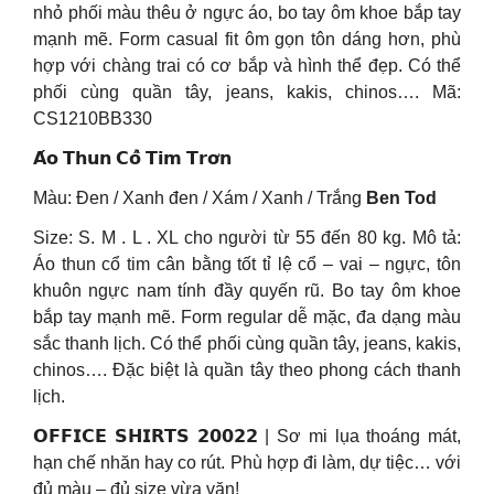
nhỏ phối màu thêu ở ngực áo, bo tay ôm khoe bắp tay
mạnh mẽ. Form casual fit ôm gọn tôn dáng hơn, phù
hợp với chàng trai có cơ bắp và hình thể đẹp. Có thể
phối cùng quần tây, jeans, kakis, chinos…. Mã:
CS1210BB330
𝗔́𝗼 𝗧𝗵𝘂𝗻 𝗖𝗼̂̉ 𝗧𝗶𝗺 𝗧𝗿𝗼̛𝗻
Màu: Đen / Xanh đen / Xám / Xanh / Trắng
Ben Tod
Size: S. M . L . XL cho người từ 55 đến 80 kg. Mô tả:
Áo thun cổ tim cân bằng tốt tỉ lệ cổ – vai – ngực, tôn
khuôn ngực nam tính đầy quyến rũ. Bo tay ôm khoe
bắp tay mạnh mẽ. Form regular dễ mặc, đa dạng màu
sắc thanh lịch. Có thể phối cùng quần tây, jeans, kakis,
chinos…. Đặc biệt là quần tây theo phong cách thanh
lịch.
𝗢𝗙𝗙𝗜𝗖𝗘 𝗦𝗛𝗜𝗥𝗧𝗦 𝟮𝟬𝟬𝟮𝟮 | Sơ mi lụa thoáng mát,
hạn chế nhăn hay co rút. Phù hợp đi làm, dự tiệc… với
đủ màu – đủ size vừa vặn!