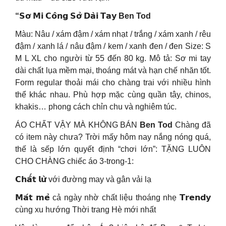
“𝗦𝗼̛ 𝗠𝗶 𝗖𝗼̂𝗻𝗴 𝗦𝗼̛̉ 𝗗𝗮̀𝗶 𝗧𝗮𝘆 Ben Tod
Màu: Nâu / xám đậm / xám nhạt / trắng / xám xanh / rêu
đậm / xanh lá / nâu đậm / kem / xanh đen / đen Size: S
M L XL cho người từ 55 đến 80 kg. Mô tả: Sơ mi tay
dài chất lụa mềm mại, thoáng mát và hạn chế nhăn tốt.
Form regular thoải mái cho chàng trai với nhiều hình
thể khác nhau. Phù hợp mặc cùng quần tây, chinos,
khakis… phong cách chỉn chu và nghiêm túc.
ÁO CHẤT VẬY MÀ KHÔNG BÁN
Ben Tod
Chàng đã
có item này chưa? Trời mấy hôm nay nắng nóng quá,
thế là sếp lớn quyết định “chơi lớn”: TẶNG LUÔN
CHO CHÀNG chiếc áo 3-trong-1:
𝗖𝗵𝗮̂́𝘁 𝗹𝘂̛̀ với đường may và gân vải lạ
𝗠𝗮́𝘁 𝗺𝗲̉ cả ngày nhờ chất liệu thoáng nhẹ 𝗧𝗿𝗲𝗻𝗱𝘆
cùng xu hướng Thời trang Hè mới nhất