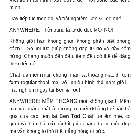
mình.
Hãy tiếp tục theo dõi và trải nghiệm Ben & Tod nhé!
ANYWHERE: Thời trang là tự do đẹp MỌI NƠI!
Không giới hạn không gian, không phân biệt phong
cách – Sơ mi lụa giúp chàng đẹp tự do và đầy cảm
hứng. Chàng muốn đến đâu, item đều có thể dễ dàng
theo đến đó.
Chất lụa mềm mại, chống nhăn và thoáng mát; đi kèm
form regular thoải mái với nhiều hình thể nam giới –
Trải nghiệm ngay tại Ben & Tod!
ANYWHERE: MỀM THOÁNG mọi không gian! Mềm
mại và thoáng mát là những ưu điểm không thể nào bỏ
qua của các item tại
Ben Tod
Chất lụa êm nhẹ, co
giãn và thấm hút mồ hôi tốt giúp chàng tự tin diện đẹp
mà vẫn không lo thời tiết nắng nóng oi bức.