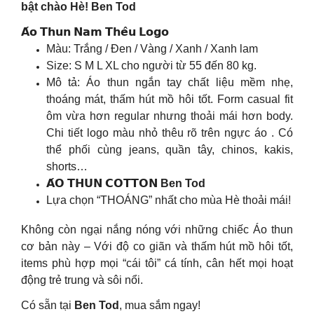
bật chào Hè! Ben Tod
𝗔́𝗼 𝗧𝗵𝘂𝗻 𝗡𝗮𝗺 𝗧𝗵𝗲̂𝘂 𝗟𝗼𝗴𝗼
Màu: Trắng / Đen / Vàng / Xanh / Xanh lam
Size: S M L XL cho người từ 55 đến 80 kg.
Mô tả: Áo thun ngắn tay chất liệu mềm nhẹ,
thoáng mát, thấm hút mồ hôi tốt. Form casual fit
ôm vừa hơn regular nhưng thoải mái hơn body.
Chi tiết logo màu nhỏ thêu rõ trên ngực áo . Có
thể phối cùng jeans, quần tây, chinos, kakis,
shorts…
𝗔́𝗢 𝗧𝗛𝗨𝗡 𝗖𝗢𝗧𝗧𝗢𝗡
Ben Tod
Lựa chọn “THOÁNG” nhất cho mùa Hè thoải mái!
Không còn ngại nắng nóng với những chiếc Áo thun
cơ bản này – Với độ co giãn và thấm hút mồ hôi tốt,
items phù hợp mọi “cái tôi” cá tính, cân hết mọi hoạt
động trẻ trung và sôi nổi.
Có sẵn tại
Ben Tod
, mua sắm ngay!