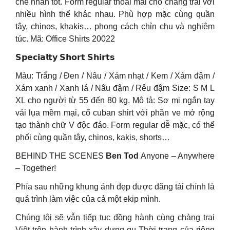
chế nhăn tốt. Form regular thoải mái cho chàng trai với
nhiều hình thể khác nhau. Phù hợp mặc cùng quần
tây, chinos, khakis… phong cách chỉn chu và nghiêm
túc. Mã: Office Shirts 20022
𝗦𝗽𝗲𝗰𝗶𝗮𝗹𝘁𝘆 𝗦𝗵𝗼𝗿𝘁 𝗦𝗵𝗶𝗿𝘁𝘀
Màu: Trắng / Đen / Nâu / Xám nhạt / Kem / Xám đậm /
Xám xanh / Xanh lá / Nâu đậm / Rêu đậm Size: S M L
XL cho người từ 55 đến 80 kg. Mô tả: Sơ mi ngắn tay
vải lụa mềm mại, cổ cuban shirt với phần ve mở rộng
tạo thành chữ V độc đáo. Form regular dễ mặc, có thể
phối cùng quần tây, chinos, kakis, shorts…
BEHIND THE SCENES
Ben Tod
Anyone – Anywhere
– Together!
Phía sau những khung ảnh đẹp được đăng tải chính là
quá trình làm việc của cả một ekip mình.
Chúng tôi sẽ vẫn tiếp tục đồng hành cùng chàng trai
Việt trên hành trình xây dựng gu Thời trang của riêng