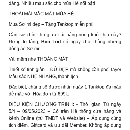
dáng. Nhiều màu sắc cho mùa Hè nổi bật!
THOẢI MÁI MẶC MÁT MÙA HÈ
Mua Sơ mi đẹp – Tặng Tanktop miễn phí!
Cần sự chỉn chu giữa cái nắng nóng khó chịu này?
Đừng lo lắng,
Ben Tod
có ngay cho chàng những
dòng áo Sơ mi:
Vải mềm nhẹ THOÁNG MÁT
Thiết kế tinh giản – ĐỦ ĐẸP mà không cần phối layer
Màu sắc NHẸ NHÀNG, thanh lịch
Đặc biệt, chàng sẽ được nhận ngày 1 Tanktop đa màu
dễ mặc với Hóa đơn từ 699k.
ĐIỀU KIỆN CHƯƠNG TRÌNH: – Thời gian: Từ ngày
5/4 – 09/05/2023 – Có trên Hệ thống cửa hàng và
kênh Online (trừ TMDT và Website) – Áp dụng cùng
tích điểm, Giftcard và ưu đãi Member. Không áp dụng