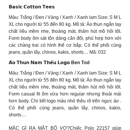
𝗕𝗮𝘀𝗶𝗰 𝗖𝗼𝘁𝘁𝗼𝗻 𝗧𝗲𝗲𝘀
Màu: Trắng / Đen / Vàng / Xanh / Xanh lam Size: S M L
XL cho người từ 55 đến 80 kg. Mô tả: Áo thun ngắn tay
chất liệu mềm nhẹ, thoáng mát, thấm hút mồ hôi tốt.
Form body ôm sát tôn dáng cân đối, phù hợp hơn với
các chàng trai có hình thể cơ bắp. Có thể phối cùng
jeans, quần tây, chinos, kakis, shorts… Mã: 032
𝗔́𝗼 𝗧𝗵𝘂𝗻 𝗡𝗮𝗺 𝗧𝗵𝗲̂𝘂 𝗟𝗼𝗴𝗼
Ben Tod
Màu: Trắng / Đen / Vàng / Xanh / Xanh lam Size: S M L
XL cho người từ 55 đến 80 kg. Mô tả: Áo thun ngắn tay
chất liệu mềm nhẹ, thoáng mát, thấm hút mồ hôi tốt.
Form casual fit ôm vừa hơn regular nhưng thoải mái
hơn body. Chi tiết logo màu nhỏ thêu rõ trên ngực áo .
Có thể phối cùng jeans, quần tây, chinos, kakis,
shorts…
MẶC GÌ RA MẮT BỐ VỢ?Chiếc Polo 22157 giúp