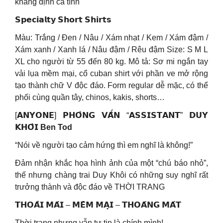
khẳng định cá tính
𝗦𝗽𝗲𝗰𝗶𝗮𝗹𝘁𝘆 𝗦𝗵𝗼𝗿𝘁 𝗦𝗵𝗶𝗿𝘁𝘀
Màu: Trắng / Đen / Nâu / Xám nhạt / Kem / Xám đậm /
Xám xanh / Xanh lá / Nâu đậm / Rêu đậm Size: S M L
XL cho người từ 55 đến 80 kg. Mô tả: Sơ mi ngắn tay
vải lụa mềm mại, cổ cuban shirt với phần ve mở rộng
tạo thành chữ V độc đáo. Form regular dễ mặc, có thể
phối cùng quần tây, chinos, kakis, shorts…
[𝗔𝗡𝗬𝗢𝗡𝗘] 𝗣𝗛𝗢̉𝗡𝗚 𝗩𝗔̂́𝗡 “𝗔𝗦𝗦𝗜𝗦𝗧𝗔𝗡𝗧” 𝗗𝗨𝗬
𝗞𝗛𝗢̂𝗜
Ben Tod
“Nói về người tạo cảm hứng thì em nghĩ là không!”
Đảm nhận khắc họa hình ảnh của một “chú báo nhỏ”,
thế nhưng chàng trai Duy Khôi có những suy nghĩ rất
trưởng thành và độc đáo về THỜI TRANG
𝗧𝗛𝗢𝗔̉𝗜 𝗠𝗔́𝗜 – 𝗠𝗘̂̀𝗠 𝗠𝗔̣𝗜 – 𝗧𝗛𝗢𝗔́𝗡𝗚 𝗠𝗔́𝗧
Thời trang nhưng vẫn tự tin là chính mình!