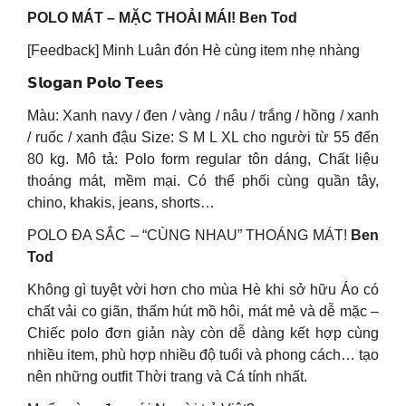
POLO MÁT – MẶC THOẢI MÁI! Ben Tod
[Feedback] Minh Luân đón Hè cùng item nhẹ nhàng
𝗦𝗹𝗼𝗴𝗮𝗻 𝗣𝗼𝗹𝗼 𝗧𝗲𝗲𝘀
Màu: Xanh navy / đen / vàng / nâu / trắng / hồng / xanh
/ ruốc / xanh đậu Size: S M L XL cho người từ 55 đến
80 kg. Mô tả: Polo form regular tôn dáng, Chất liệu
thoáng mát, mềm mại. Có thể phối cùng quần tây,
chino, khakis, jeans, shorts…
POLO ĐA SẮC – “CÙNG NHAU” THOÁNG MÁT!
Ben
Tod
Không gì tuyệt vời hơn cho mùa Hè khi sở hữu Áo có
chất vải co giãn, thấm hút mồ hôi, mát mẻ và dễ mặc –
Chiếc polo đơn giản này còn dễ dàng kết hợp cùng
nhiều item, phù hợp nhiều độ tuổi và phong cách… tạo
nên những outfit Thời trang và Cá tính nhất.