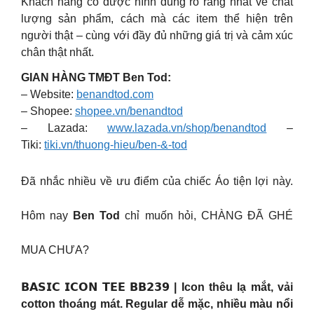
Khách hàng có được hình dung rõ ràng nhất về chất
lượng sản phẩm, cách mà các item thể hiện trên
người thật – cùng với đầy đủ những giá trị và cảm xúc
chân thật nhất.
GIAN HÀNG TMĐT Ben Tod:
– Website:
benandtod.com
– Shopee:
shopee.vn/benandtod
– Lazada:
www.lazada.vn/shop/benandtod
–
Tiki:
tiki.vn/thuong-hieu/ben-&-tod
Đã nhắc nhiều về ưu điểm của chiếc Áo tiện lợi này.
Hôm nay
Ben Tod
chỉ muốn hỏi, CHÀNG ĐÃ GHÉ
MUA CHƯA?
𝗕𝗔𝗦𝗜𝗖 𝗜𝗖𝗢𝗡 𝗧𝗘𝗘 𝗕𝗕𝟮𝟯𝟵 | Icon thêu lạ mắt, vải
cotton thoáng mát. Regular dễ mặc, nhiều màu nổi