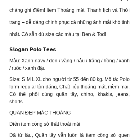
chàng ghi điểm! Item Thoáng mát, Thanh lịch và Thời
trang – dễ dàng chinh phục cả những ánh mắt khó tính
nhất. Có sẵn đủ size các màu tại Ben & Tod!
𝗦𝗹𝗼𝗴𝗮𝗻 𝗣𝗼𝗹𝗼 𝗧𝗲𝗲𝘀
Màu: Xanh navy / đen / vàng / nâu / trắng / hồng / xanh
/ ruốc / xanh đậu
Size: S M L XL cho người từ 55 đến 80 kg. Mô tả: Polo
form regular tôn dáng, Chất liệu thoáng mát, mềm mại.
Có thể phối cùng quần tây, chino, khakis, jeans,
shorts…
QUẦN ĐẸP MẶC THOÁNG
Diện item công sở thật thoải mái!
Đã từ lâu, Quần tây vẫn luôn là item công sở quen