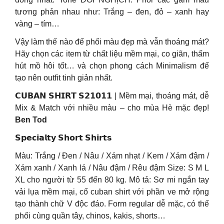
tương phản nhau như: Trắng – đen, đỏ – xanh hay
vàng – tím…
Vậy làm thế nào để phối màu đẹp mà vẫn thoáng mát?
Hãy chọn các item từ chất liệu mềm mại, co giãn, thấm
hút mồ hôi tốt… và chọn phong cách Minimalism để
tạo nên outfit tinh giản nhất.
𝗖𝗨𝗕𝗔𝗡 𝗦𝗛𝗜𝗥𝗧 𝗦𝟮𝟭𝟬𝟭𝟭 | Mềm mại, thoáng mát, dễ
Mix & Match với nhiều màu – cho mùa Hè mặc đẹp!
Ben Tod
𝗦𝗽𝗲𝗰𝗶𝗮𝗹𝘁𝘆 𝗦𝗵𝗼𝗿𝘁 𝗦𝗵𝗶𝗿𝘁𝘀
Màu: Trắng / Đen / Nâu / Xám nhạt / Kem / Xám đậm /
Xám xanh / Xanh lá / Nâu đậm / Rêu đậm Size: S M L
XL cho người từ 55 đến 80 kg. Mô tả: Sơ mi ngắn tay
vải lụa mềm mại, cổ cuban shirt với phần ve mở rộng
tạo thành chữ V độc đáo. Form regular dễ mặc, có thể
phối cùng quần tây, chinos, kakis, shorts…