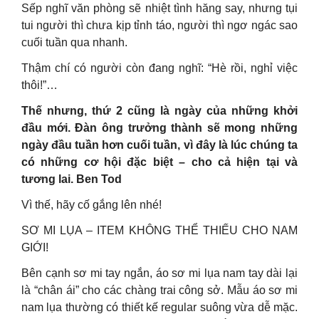
Sếp nghĩ văn phòng sẽ nhiệt tình hăng say, nhưng tụi
tui người thì chưa kịp tỉnh táo, người thì ngơ ngác sao
cuối tuần qua nhanh.
Thậm chí có người còn đang nghĩ: “Hè rồi, nghỉ việc
thôi!”…
Thế nhưng, thứ 2 cũng là ngày của những khởi
đầu mới. Đàn ông trưởng thành sẽ mong những
ngày đầu tuần hơn cuối tuần, vì đây là lúc chúng ta
có những cơ hội đặc biệt – cho cả hiện tại và
tương lai. Ben Tod
Vì thế, hãy cố gắng lên nhé!
SƠ MI LỤA – ITEM KHÔNG THỂ THIẾU CHO NAM
GIỚI!
Bên cạnh sơ mi tay ngắn, áo sơ mi lụa nam tay dài lại
là “chân ái” cho các chàng trai công sở. Mẫu áo sơ mi
nam lụa thường có thiết kế regular suông vừa dễ mặc.