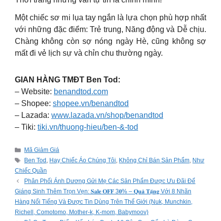
Một chiếc sơ mi lụa tay ngắn là lựa chọn phù hợp nhất
với những đặc điểm: Trẻ trung, Năng động và Dễ chịu.
Chàng không còn sợ nóng ngày Hè, cũng không sợ
mất đi vẻ lịch sự và chỉn chu thường ngày.
GIAN HÀNG TMĐT Ben Tod:
– Website:
benandtod.com
– Shopee:
shopee.vn/benandtod
– Lazada:
www.lazada.vn/shop/benandtod
– Tiki:
tiki.vn/thuong-hieu/ben-&-tod
Categories
Mã Giảm Giá
Tags
Ben Tod
,
Hay Chiếc Áo Chúng Tôi
,
Không Chỉ Bán Sản Phẩm
,
Như
Chiếc Quần
Phân Phối Ánh Dương Gửi Mẹ Các Sản Phẩm Được Ưu Đãi Để
Giáng Sinh Thêm Trọn Vẹn: 𝐒𝐚𝐥𝐞 𝐎𝐅𝐅 3𝟎% – 𝐐𝐮𝐚̀ 𝐓𝐚̣̆𝐧𝐠 Với 8 Nhãn
Hàng Nổi Tiếng Và Được Tin Dùng Trên Thế Giới (Nuk, Munchkin,
Richell, Comotomo, Mother-k, K-mom, Babymoov)