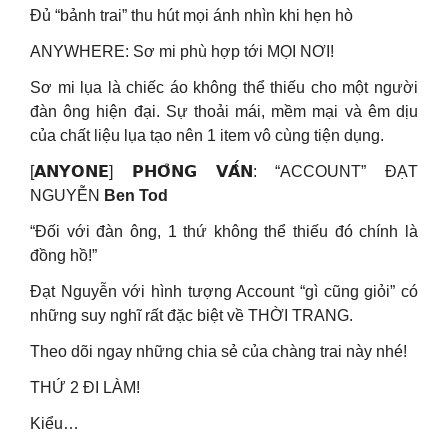
Đủ “bảnh trai” thu hút mọi ánh nhìn khi hẹn hò
ANYWHERE: Sơ mi phù hợp tới MỌI NƠI!
Sơ mi lụa là chiếc áo không thể thiếu cho một người
đàn ông hiện đại. Sự thoải mái, mềm mại và êm dịu
của chất liệu lụa tạo nên 1 item vô cùng tiện dụng.
[𝗔𝗡𝗬𝗢𝗡𝗘] 𝗣𝗛𝗢̉𝗡𝗚 𝗩𝗔̂́𝗡: “ACCOUNT” ĐẠT
NGUYỄN
Ben Tod
“Đối với đàn ông, 1 thứ không thể thiếu đó chính là
đồng hồ!”
Đạt Nguyễn với hình tượng Account “gì cũng giỏi” có
những suy nghĩ rất đặc biệt về THỜI TRANG.
Theo dõi ngay những chia sẻ của chàng trai này nhé!
THỨ 2 ĐI LÀM!
Kiểu…