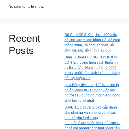
No comments to show.
Recent
Đồ Chơi Gỗ S-Kids, hơn 400 mẫu
đồ chơi được làm bằng Gỗ, đồ chơi
thông minh, đồ chơi an toàn, đồ
Posts
chơi lắp ráp, đồ chơi giáo dục
Đinh Tị Books CÙNG CON KHÔN
LỚN là thương hiệu sách thiếu nhi
uy tín tại Việt Nam, ra đời từ 2006
đơn vị xuất bản sách thiếu nhi hàng
đầu tại Việt Nam
Ipek Bông tẩy trang 100% cotton tự
nhiên Made in EU mang đến tay
người tiêu dùng những miếng bông
chất lượng tốt nhất
JOVEN 1 thời trang cao cấp dành
cho phái nữ văn phòng cùng các
bạn trẻ yêu thời trang
phụ nữ sẽ được tôn vinh một cách ti
nh tế với phong cách thật năng độn