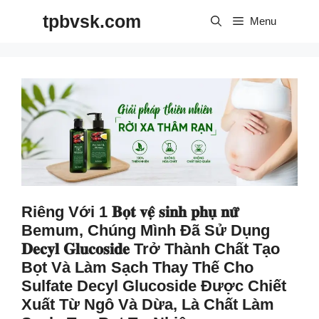
Skip
tpbvsk.com
to
Menu
content
Riêng Với 1 𝐁𝐨̣𝐭 𝐯𝐞̣̂ 𝐬𝐢𝐧𝐡 𝐩𝐡𝐮̣ 𝐧𝐮̛̃
Bemum, Chúng Mình Đã Sử Dụng
𝐃𝐞𝐜𝐲𝐥 𝐆𝐥𝐮𝐜𝐨𝐬𝐢𝐝𝐞 Trở Thành Chất Tạo
Bọt Và Làm Sạch Thay Thế Cho
Sulfate Decyl Glucoside Được Chiết
Xuất Từ Ngô Và Dừa, Là Chất Làm