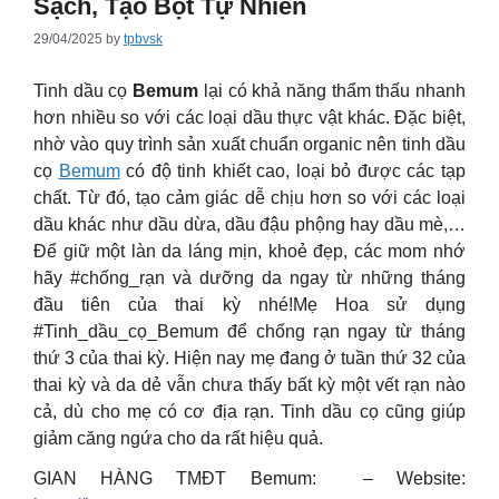
Sạch, Tạo Bọt Tự Nhiên
29/04/2025
by
tpbvsk
Tinh dầu cọ
Bemum
lại có khả năng thẩm thấu nhanh
hơn nhiều so với các loại dầu thực vật khác. Đặc biệt,
nhờ vào quy trình sản xuất chuẩn organic nên tinh dầu
cọ
Bemum
có độ tinh khiết cao, loại bỏ được các tạp
chất. Từ đó, tạo cảm giác dễ chịu hơn so với các loại
dầu khác như dầu dừa, dầu đậu phộng hay dầu mè,…
Để giữ một làn da láng mịn, khoẻ đẹp, các mom nhớ
hãy #chống_rạn và dưỡng da ngay từ những tháng
đầu tiên của thai kỳ nhé!Mẹ Hoa sử dụng
#Tinh_dầu_cọ_Bemum để chống rạn ngay từ tháng
thứ 3 của thai kỳ. Hiện nay mẹ đang ở tuần thứ 32 của
thai kỳ và da dẻ vẫn chưa thấy bất kỳ một vết rạn nào
cả, dù cho mẹ có cơ địa rạn. Tinh dầu cọ cũng giúp
giảm căng ngứa cho da rất hiệu quả.
GIAN HÀNG TMĐT Bemum: – Website: