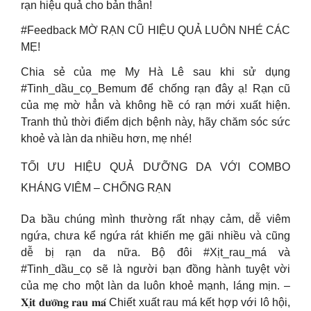
rạn hiệu quả cho bản thân!
#Feedback MỜ RẠN CŨ HIỆU QUẢ LUÔN NHÉ CÁC
MẸ!
Chia sẻ của mẹ My Hà Lê sau khi sử dụng
#Tinh_dầu_cọ_Bemum để chống rạn đây ạ! Rạn cũ
của mẹ mờ hẳn và không hề có rạn mới xuất hiện.
Tranh thủ thời điểm dịch bệnh này, hãy chăm sóc sức
khoẻ và làn da nhiều hơn, mẹ nhé!
TỐI ƯU HIỆU QUẢ DƯỠNG DA VỚI COMBO
KHÁNG VIÊM – CHỐNG RẠN
Da bầu chúng mình thường rất nhạy cảm, dễ viêm
ngứa, chưa kể ngứa rát khiến mẹ gãi nhiều và cũng
dễ bị rạn da nữa. Bộ đôi #Xịt_rau_má và
#Tinh_dầu_cọ sẽ là người bạn đồng hành tuyệt vời
của mẹ cho một làn da luôn khoẻ mạnh, láng mịn. –
𝐗𝐢̣𝐭 𝐝𝐮̛𝐨̛̃𝐧𝐠 𝐫𝐚𝐮 𝐦𝐚́ Chiết xuất rau má kết hợp với lô hội,