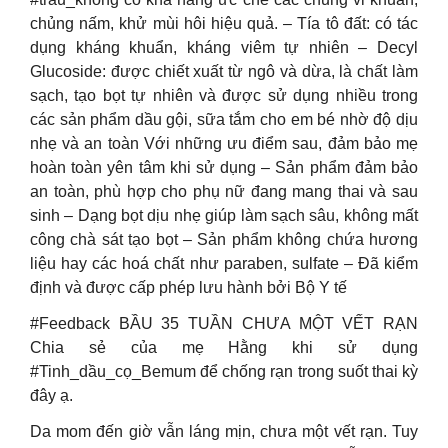
chủng nấm, khử mùi hôi hiệu quả. – Tía tô đất: có tác
dụng kháng khuẩn, kháng viêm tự nhiên – Decyl
Glucoside: được chiết xuất từ ngô và dừa, là chất làm
sạch, tạo bọt tự nhiên và được sử dụng nhiều trong
các sản phẩm dầu gội, sữa tắm cho em bé nhờ độ dịu
nhẹ và an toàn Với những ưu điểm sau, đảm bảo mẹ
hoàn toàn yên tâm khi sử dụng – Sản phẩm đảm bảo
an toàn, phù hợp cho phụ nữ đang mang thai và sau
sinh – Dạng bọt dịu nhẹ giúp làm sạch sâu, không mất
công chà sát tạo bọt – Sản phẩm không chứa hương
liệu hay các hoá chất như paraben, sulfate – Đã kiểm
định và được cấp phép lưu hành bởi Bộ Y tế
#Feedback BẦU 35 TUẦN CHƯA MỘT VẾT RẠN
Chia sẻ của mẹ Hằng khi sử dụng
#Tinh_dầu_cọ_Bemum để chống rạn trong suốt thai kỳ
đây ạ.
Da mom đến giờ vẫn láng mịn, chưa một vết rạn. Tuy