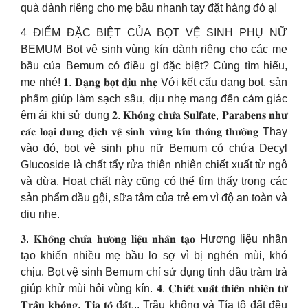
quà dành riêng cho mẹ bầu nhanh tay đặt hàng đó ạ!
4 ĐIỂM ĐẶC BIỆT CỦA BỌT VỆ SINH PHỤ NỮ
BEMUM Bọt vệ sinh vùng kín dành riêng cho các mẹ
bầu của Bemum có điều gì đặc biệt? Cùng tìm hiểu,
mẹ nhé! 𝟏. 𝐃𝐚̣𝐧𝐠 𝐛𝐨̣𝐭 𝐝𝐢̣𝐮 𝐧𝐡𝐞̣ Với kết cấu dạng bọt, sản
phẩm giúp làm sạch sâu, dịu nhẹ mang đến cảm giác
êm ái khi sử dụng 𝟐. 𝐊𝐡𝐨̂𝐧𝐠 𝐜𝐡𝐮̛́𝐚 𝐒𝐮𝐥𝐟𝐚𝐭𝐞, 𝐏𝐚𝐫𝐚𝐛𝐞𝐧𝐬 𝐧𝐡𝐮̛
𝐜𝐚́𝐜 𝐥𝐨𝐚̣𝐢 𝐝𝐮𝐧𝐠 𝐝𝐢̣𝐜𝐡 𝐯𝐞̣̂ 𝐬𝐢𝐧𝐡 𝐯𝐮̀𝐧𝐠 𝐤𝐢́𝐧 𝐭𝐡𝐨̂𝐧𝐠 𝐭𝐡𝐮̛𝐨̛̀𝐧𝐠 Thay
vào đó, bọt vệ sinh phụ nữ Bemum có chứa Decyl
Glucoside là chất tẩy rửa thiên nhiên chiết xuất từ ngô
và dừa. Hoạt chất này cũng có thể tìm thấy trong các
sản phẩm dầu gội, sữa tắm của trẻ em vì độ an toàn và
dịu nhẹ.
𝟑. 𝐊𝐡𝐨̂𝐧𝐠 𝐜𝐡𝐮̛́𝐚 𝐡𝐮̛𝐨̛𝐧𝐠 𝐥𝐢𝐞̣̂𝐮 𝐧𝐡𝐚̂𝐧 𝐭𝐚̣𝐨 Hương liệu nhân
tạo khiến nhiều mẹ bầu lo sợ vì bị nghén mùi, khó
chịu. Bọt vệ sinh Bemum chỉ sử dụng tinh dầu tràm trà
giúp khử mùi hôi vùng kín. 𝟒. 𝐂𝐡𝐢𝐞̂́𝐭 𝐱𝐮𝐚̂́𝐭 𝐭𝐡𝐢𝐞̂𝐧 𝐧𝐡𝐢𝐞̂𝐧 𝐭𝐮̛̀
𝐓𝐫𝐚̂̀𝐮 𝐤𝐡𝐨̂𝐧𝐠, 𝐓𝐢́𝐚 𝐭𝐨̂ đ𝐚̂́𝐭,.. Trầu không và Tía tô đất đều