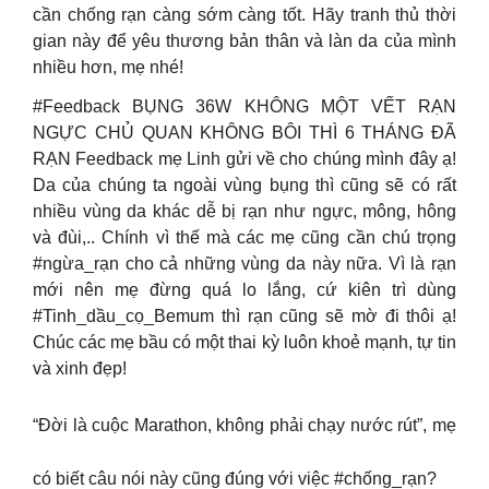
cần chống rạn càng sớm càng tốt. Hãy tranh thủ thời
gian này để yêu thương bản thân và làn da của mình
nhiều hơn, mẹ nhé!
#Feedback BỤNG 36W KHÔNG MỘT VẾT RẠN
NGỰC CHỦ QUAN KHÔNG BÔI THÌ 6 THÁNG ĐÃ
RẠN Feedback mẹ Linh gửi về cho chúng mình đây ạ!
Da của chúng ta ngoài vùng bụng thì cũng sẽ có rất
nhiều vùng da khác dễ bị rạn như ngực, mông, hông
và đùi,.. Chính vì thế mà các mẹ cũng cần chú trọng
#ngừa_rạn cho cả những vùng da này nữa. Vì là rạn
mới nên mẹ đừng quá lo lắng, cứ kiên trì dùng
#Tinh_dầu_cọ_Bemum thì rạn cũng sẽ mờ đi thôi ạ!
Chúc các mẹ bầu có một thai kỳ luôn khoẻ mạnh, tự tin
và xinh đẹp!
“Đời là cuộc Marathon, không phải chạy nước rút”, mẹ
có biết câu nói này cũng đúng với việc #chống_rạn?