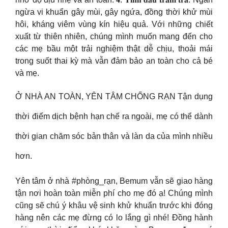
ngừa vi khuẩn gây mùi, gây ngứa, đồng thời khử mùi
hôi, kháng viêm vùng kín hiệu quả. Với những chiết
xuất từ thiên nhiên, chúng mình muốn mang đến cho
các mẹ bầu một trải nghiệm thật dễ chịu, thoải mái
trong suốt thai kỳ mà vẫn đảm bảo an toàn cho cả bé
và mẹ.
Ở NHÀ AN TOÀN, YÊN TÂM CHỐNG RẠN Tận dụng
thời điểm dịch bệnh hạn chế ra ngoài, mẹ có thể dành
thời gian chăm sóc bản thân và làn da của mình nhiều
hơn.
Yên tâm ở nhà #phòng_rạn, Bemum vẫn sẽ giao hàng
tận nơi hoàn toàn miễn phí cho mẹ đó ạ! Chúng mình
cũng sẽ chú ý khâu vệ sinh khử khuẩn trước khi đóng
hàng nên các mẹ đừng có lo lắng gì nhé! Đồng hành