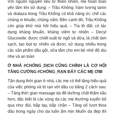
Với nguồn nguyên liệu từ thiên nhiên, mẹ hoàn toàn
yên tâm khi sử dụng: – Trầu Không: hàm lượng tanin
và diataza trong Trầu Không có khả năng ức chế các
chủng vi khuẩn, chủng nấm. Bên cạnh đó, Trầu Không
còn giúp khử mùi hôi hiệu quả. – Tía tô đất: có tác
dụng kháng khuẩn, kháng viêm tự nhiên – Decyl
Glucoside: được chiết xuất từ ngô và dừa, là chất làm
sạch, tạo bọt tự nhiên và được sử dụng nhiều trong
các sản phẩm dầu gội, sữa tắm cho em bé nhờ độ dịu
nhẹ và an toàn
Ở NHÀ #CHỐNG_DỊCH CŨNG CHÍNH LÀ CƠ HỘI
TĂNG CƯỜNG #CHỐNG_RẠN ĐẤY CÁC MẸ ƠIIII
Tận dụng thời gian ở nhà, các mẹ có thể tăng hiệu quả
của việc phòng và trị rạn với dầu cọ bằng 2 cách sau:
– Tăng thời gian massage da để dưỡng chất thấm sâu
hơn, đặc biệt là các vùng da các mẹ thường xuyên bỏ
qua như đùi, bắp tay, bắp chân – Tăng số lượt thoa
dầu trong ngày cho da luôn ẩm mịn Muốn da đẹp thì