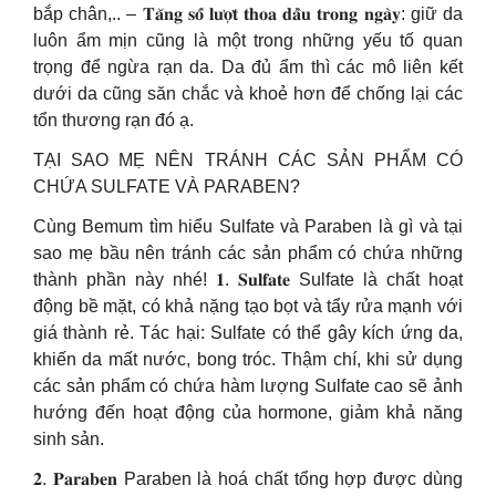
bắp chân,.. – 𝐓𝐚̆𝐧𝐠 𝐬𝐨̂́ 𝐥𝐮̛𝐨̛̣𝐭 𝐭𝐡𝐨𝐚 𝐝𝐚̂̀𝐮 𝐭𝐫𝐨𝐧𝐠 𝐧𝐠𝐚̀𝐲: giữ da
luôn ẩm mịn cũng là một trong những yếu tố quan
trọng để ngừa rạn da. Da đủ ẩm thì các mô liên kết
dưới da cũng săn chắc và khoẻ hơn để chống lại các
tổn thương rạn đó ạ.
TẠI SAO MẸ NÊN TRÁNH CÁC SẢN PHẨM CÓ
CHỨA SULFATE VÀ PARABEN?
Cùng Bemum tìm hiểu Sulfate và Paraben là gì và tại
sao mẹ bầu nên tránh các sản phẩm có chứa những
thành phần này nhé! 𝟏. 𝐒𝐮𝐥𝐟𝐚𝐭𝐞 Sulfate là chất hoạt
động bề mặt, có khả nặng tạo bọt và tẩy rửa mạnh với
giá thành rẻ. Tác hại: Sulfate có thể gây kích ứng da,
khiến da mất nước, bong tróc. Thậm chí, khi sử dụng
các sản phẩm có chứa hàm lượng Sulfate cao sẽ ảnh
hướng đến hoạt động của hormone, giảm khả năng
sinh sản.
𝟐. 𝐏𝐚𝐫𝐚𝐛𝐞𝐧 Paraben là hoá chất tổng hợp được dùng