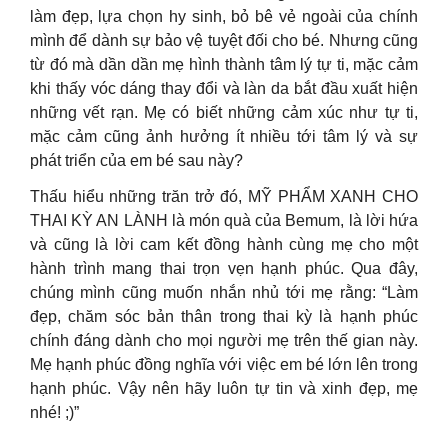
làm đẹp, lựa chọn hy sinh, bỏ bê vẻ ngoài của chính
mình để dành sự bảo vệ tuyệt đối cho bé. Nhưng cũng
từ đó mà dần dần mẹ hình thành tâm lý tự ti, mặc cảm
khi thấy vóc dáng thay đổi và làn da bắt đầu xuất hiện
những vết rạn. Mẹ có biết những cảm xúc như tự ti,
mặc cảm cũng ảnh hưởng ít nhiều tới tâm lý và sự
phát triển của em bé sau này?
Thấu hiểu những trăn trở đó, MỸ PHẨM XANH CHO
THAI KỲ AN LÀNH là món quà của Bemum, là lời hứa
và cũng là lời cam kết đồng hành cùng mẹ cho một
hành trình mang thai trọn vẹn hạnh phúc. Qua đây,
chúng mình cũng muốn nhắn nhủ tới mẹ rằng: “Làm
đẹp, chăm sóc bản thân trong thai kỳ là hạnh phúc
chính đáng dành cho mọi người mẹ trên thế gian này.
Mẹ hạnh phúc đồng nghĩa với việc em bé lớn lên trong
hạnh phúc. Vậy nên hãy luôn tự tin và xinh đẹp, mẹ
nhé! ;)”