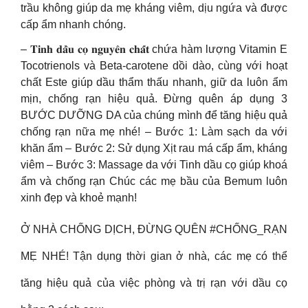
trầu không giúp da mẹ kháng viêm, dịu ngứa và được
cấp ẩm nhanh chóng.
– 𝐓𝐢𝐧𝐡 𝐝𝐚̂̀𝐮 𝐜𝐨̣ 𝐧𝐠𝐮𝐲𝐞̂𝐧 𝐜𝐡𝐚̂́𝐭 chứa hàm lượng Vitamin E
Tocotrienols và Beta-carotene dồi dào, cùng với hoạt
chất Este giúp dầu thẩm thấu nhanh, giữ da luôn ẩm
mịn, chống rạn hiệu quả. Đừng quên áp dụng 3
BƯỚC DƯỠNG DA của chúng mình để tăng hiệu quả
chống rạn nữa mẹ nhé! – Bước 1: Làm sạch da với
khăn ẩm – Bước 2: Sử dụng Xịt rau má cấp ẩm, kháng
viêm – Bước 3: Massage da với Tinh dầu cọ giúp khoá
ẩm và chống rạn Chúc các mẹ bầu của Bemum luôn
xinh đẹp và khoẻ mạnh!
Ở NHÀ CHỐNG DỊCH, ĐỪNG QUÊN #CHỐNG_RẠN
MẸ NHÉ! Tận dụng thời gian ở nhà, các mẹ có thể
tăng hiệu quả của việc phòng và trị rạn với dầu cọ