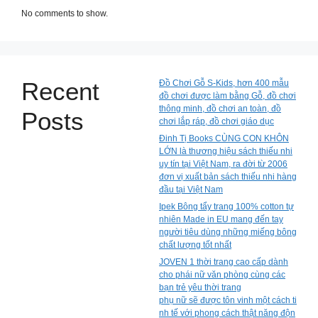
No comments to show.
Recent
Đồ Chơi Gỗ S-Kids, hơn 400 mẫu
đồ chơi được làm bằng Gỗ, đồ chơi
thông minh, đồ chơi an toàn, đồ
Posts
chơi lắp ráp, đồ chơi giáo dục
Đinh Tị Books CÙNG CON KHÔN
LỚN là thương hiệu sách thiếu nhi
uy tín tại Việt Nam, ra đời từ 2006
đơn vị xuất bản sách thiếu nhi hàng
đầu tại Việt Nam
Ipek Bông tẩy trang 100% cotton tự
nhiên Made in EU mang đến tay
người tiêu dùng những miếng bông
chất lượng tốt nhất
JOVEN 1 thời trang cao cấp dành
cho phái nữ văn phòng cùng các
bạn trẻ yêu thời trang
phụ nữ sẽ được tôn vinh một cách ti
nh tế với phong cách thật năng độn