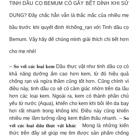
TINH DẦU CỌ BEMUM CÓ GÂY BẾT DÍNH KHI SỬ
DỤNG? Đây chắc hẳn vẫn là thắc mắc của nhiều mẹ
bầu trước khi quyết định #chống_rạn với Tinh dầu cọ
Bemum. Vậy hãy để chúng mình giải thích chi tiết hơn
cho mẹ nhé!
– 𝐒𝐨 𝐯𝐨̛́𝐢 𝐜𝐚́𝐜 𝐥𝐨𝐚̣𝐢 𝐤𝐞𝐦 Dầu thực vật như tinh dầu cọ có
khả năng dưỡng ẩm cao hơn kem, từ đó hiệu quả
chống rạn và ngừa thâm cũng tốt hơn. Cũng chính vì
điều này, tinh dầu cọ sẽ có cảm giác nhờn trên da lâu
hơn các loại kem. Ngoài ra, kem có thành phần chủ
yếu từ nước (Aqua), khiến cho kem khi bôi lên da bay
hơi rất nhanh trong không khí. Điều này cũng khiến
nhiều mẹ lầm tưởng rằng kem thẩm thấu nhanh. – 𝐒𝐨
𝐯𝐨̛́𝐢 𝐜𝐚́𝐜 𝐥𝐨𝐚̣𝐢 𝐝𝐚̂̀𝐮 𝐭𝐡𝐮̛̣𝐜 𝐯𝐚̣̂𝐭 𝐤𝐡𝐚́𝐜 Mong là những kiến
thức trên đây sẽ giúp mẹ tìm được sản phẩm chống