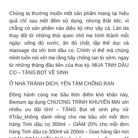
Chúng ta thường muốn một sản phẩm mang lại hiệu
quả chỉ sau một đêm sử dụng, nhưng thật tiếc, vì
chẳng có sản phẩm nào diệu kỳ như vậy cả. Làn da
thay đổi từ những thói quen nhỏ mẹ hình thành mỗi
ngày: uống đủ nước, ăn đủ chất, tập thể dục và
massage da với tinh dầu cọ. Chính vì thế mà chúng
mình luôn nói với mẹ rằng hãy chống rạn từ sớm, ngay
từ những tháng đầu tiên của thai kỳ. MUA TINH DẦU
CỌ – TẶNG BỌT VỆ SINH
Ở NHÀ TRÁNH DỊCH, YÊN TÂM CHỐNG RẠN
Đồng hành cùng mẹ bầu thời điểm khó khăn này,
Bemum áp dụng CHƯƠNG TRÌNH KHUYẾN MẠI với
nhiều ưu đãi lớn! – TẶNG Bọt vệ sinh phụ nữ
#Trầu_không dành riêng cho mẹ bầu với mỗi đơn
hàng Tinh dầu cọ 300ml – GIẢM 20% cho mỗi đơn
hàng Tinh dầu cọ 300ml và 200ml – Giao hàng tận nơi