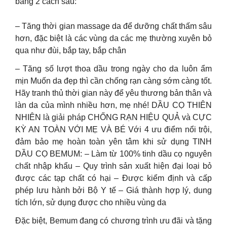
bằng 2 cách sau:
– Tăng thời gian massage da để dưỡng chất thấm sâu
hơn, đặc biệt là các vùng da các mẹ thường xuyên bỏ
qua như đùi, bắp tay, bắp chân
– Tăng số lượt thoa dầu trong ngày cho da luôn ẩm
mịn Muốn da đẹp thì cần chống rạn càng sớm càng tốt.
Hãy tranh thủ thời gian này để yêu thương bản thân và
làn da của mình nhiều hơn, mẹ nhé! DẦU CỌ THIÊN
NHIÊN là giải pháp CHỐNG RẠN HIỆU QUẢ và CỰC
KỲ AN TOÀN VỚI MẸ VÀ BÉ Với 4 ưu điểm nổi trội,
đảm bảo mẹ hoàn toàn yên tâm khi sử dụng TINH
DẦU CỌ BEMUM: – Làm từ 100% tinh dầu cọ nguyên
chất nhập khẩu – Quy trình sản xuất hiện đại loại bỏ
được các tạp chất có hại – Được kiểm định và cấp
phép lưu hành bởi Bộ Y tế – Giá thành hợp lý, dung
tích lớn, sử dụng được cho nhiều vùng da
Đặc biệt, Bemum đang có chương trình ưu đãi và tặng