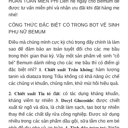
HOÀN TOÀN MIỄN PHÍ Liên hệ ngay cho Bemum để
được tư vấn miễn phí và nhận ưu đãi khi đặt hàng mẹ
nhé!
CÔNG THỨC ĐẶC BIỆT CÓ TRONG BỌT VỆ SINH
PHỤ NỮ BEMUM
Điều mà chúng mình cực kỳ chú trọng đấy chính là làm
sao để đảm bảo an toàn tuyệt đối cho các mẹ bầu
trong thời gian thai kỳ. Vậy một sản phẩm vệ sinh “cô
bé” Bemum dành riêng cho các mẹ bầu thì có điểm gì
đặc biệt nhỉ? 𝟏. 𝐂𝐡𝐢𝐞̂́𝐭 𝐱𝐮𝐚̂́𝐭 𝐓𝐫𝐚̂̀𝐮 𝐤𝐡𝐨̂𝐧𝐠: hàm lượng
tanin và diataza trong Trầu không có khả năng ức chế
các chủng vi khuẩn, chủng nấm, khử mùi hôi hiệu quả.
𝟐. 𝐂𝐡𝐢𝐞̂́𝐭 𝐱𝐮𝐚̂́𝐭 𝐓𝐢́𝐚 𝐭𝐨̂ đ𝐚̂́𝐭: có tác dụng kháng khuẩn,
kháng viêm tự nhiên 𝟑. 𝐃𝐞𝐜𝐲𝐥 𝐆𝐥𝐮𝐜𝐨𝐬𝐢𝐝𝐞: được chiết
xuất từ ngô và dừa, là chất làm sạch, tạo bọt tự nhiên
thay thế các chất tẩy rửa công nghiệp. Được sử dụng
nhiều trong các sản phẩm dầu gội, sữa tắm cho em bé
nhờ độ dịu nhẹ và an toàn. 𝟒. 𝐓𝐢𝐧𝐡 𝐝𝐚̂̀𝐮 𝐭𝐫𝐚̀𝐦 𝐭𝐫𝐚̀: Ngăn