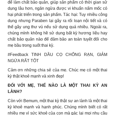
để làm chất bảo quản, giúp sản phẩm có thời gian sử
dụng lâu hơn, ngăn ngừa được vi khuẩn nấm mốc có
hại phát triển trong sản phẩm. Tác hại: Tuy nhiều công
dụng nhưng Paraben lại gây ra rối loạn nội tiết và có
thể gây ung thư vú nếu sử dụng quá nhiều. Ngoài ra,
chúng mình không hề sử dụng bất kỳ hương liệu hay
chất bảo quản nào để đảm bảo an toàn tuyệt đối cho
mẹ bầu trong suốt thai kỳ.
#Feedback TINH DẦU CỌ CHỐNG RẠN, GIẢM
NGỨA RẤT TỐT
Cảm ơn những chia sẻ của mẹ. Chúc mẹ có một thai
kỳ thật khoẻ mạnh và xinh đẹp!
ĐỐI VỚI MẸ, THẾ NÀO LÀ MỘT THAI KỲ AN
LÀNH?
Còn với Bemum, một thai kỳ thật sự an lành là một thai
kỳ khoẻ mạnh và hạnh phúc. Chúng mình biết có rất
nhiều mẹ vì sức khoẻ của con mà gác lại mọi nhu cầu