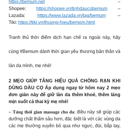
https://bemum.net
–
Shopee:
https://shopee.vn/tinhdaucobemum
–
Lazada:
https://www.lazada.vn/tag/bemum
–
Tiki:
https://tiki.vn/thuong-hieu/bemom.html
Tranh thủ thời điểm dịch hạn chế ra ngoài này, hãy
cùng #Bemum dành thời gian yêu thương bản thân và
làn da mình, mẹ nhé!
2 MẸO GIÚP TĂNG HIỆU QUẢ CHỐNG RẠN KHI
DÙNG DẦU CỌ Áp dụng ngay từ hôm nay 2 mẹo
đơn giản này để giữ làn da thêm khoẻ, thêm láng
mịn suốt cả thai kỳ mẹ nhé!
– 𝐓𝐚̆𝐧𝐠 𝐭𝐡𝐨̛̀𝐢 𝐠𝐢𝐚𝐧 𝐦𝐚𝐬𝐬𝐚𝐠𝐞 𝐜𝐡𝐨 𝐝𝐚: điều này sẽ giúp các
dưỡng chất thấm sâu hơn, đặc biệt là với các vùng da
các mẹ thường xuyên bỏ qua như ngực, đùi, bắp tay,