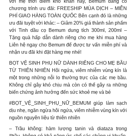
với mẹ thời điểm khó khăn này, Bemum đang có
chương trình ưu đãi: FREESHIP MÙA DỊCH – MIỄN
PHÍ GIAO HÀNG TOÀN QUỐC Bên cạnh đó là những
ưu đãi tuyệt vời khác: – Giảm 20% giá thành sản phẩm
với Tinh dầu cọ Bemum dung tích 300ml, 200ml –
Tặng quà hấp dẫn dành riêng cho mẹ khi mua hàng
Liên hệ ngay cho Bemum để được tư vấn miễn phí và
nhận ưu đãi khi đặt hàng mẹ nhé!
BỌT VỆ SINH PHỤ NỮ DÀNH RIÊNG CHO MẸ BẦU
TỪ THIÊN NHIÊN Hôi ngứa, viêm nhiễm vùng kín là
một trong những nỗi lo thường trực của các mẹ bầu.
Không chỉ gây khó chịu mà còn có thể gây ra những
biến chứng ảnh hưởng đến sức khoẻ mẹ và bé
#BỌT_VỆ_SINH_PHỤ_NỮ_BEMUM giúp làm sạch
dịu nhẹ, ngăn ngừa hôi ngứa, viêm nhiễm vùng kín với
nguồn nguyên liệu từ thiên nhiên
– Trầu không: hàm lượng tanin và diataza trong
#trầu_không có khả năng ức chế các chủng vi khuẩn,