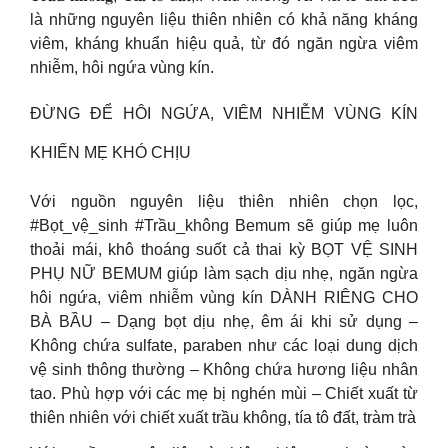
là những nguyên liệu thiên nhiên có khả năng kháng
viêm, kháng khuẩn hiệu quả, từ đó ngăn ngừa viêm
nhiễm, hôi ngứa vùng kín.
ĐỪNG ĐỂ HÔI NGỨA, VIÊM NHIỄM VÙNG KÍN
KHIẾN MẸ KHÓ CHỊU
Với nguồn nguyên liệu thiên nhiên chọn lọc,
#Bọt_vệ_sinh #Trầu_không Bemum sẽ giúp mẹ luôn
thoải mái, khô thoáng suốt cả thai kỳ BỌT VỆ SINH
PHỤ NỮ BEMUM giúp làm sạch dịu nhẹ, ngăn ngừa
hôi ngứa, viêm nhiễm vùng kín DÀNH RIÊNG CHO
BÀ BẦU – Dạng bọt dịu nhẹ, êm ái khi sử dụng –
Không chứa sulfate, paraben như các loại dung dịch
vệ sinh thông thường – Không chứa hương liệu nhân
tao. Phù hợp với các mẹ bị nghén mùi – Chiết xuất từ
thiên nhiên với chiết xuất trầu không, tía tô đất, tràm trà