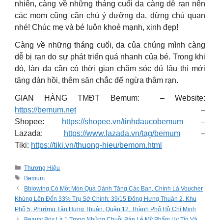
nhiên, càng về những tháng cuối da càng dễ rạn nên
các mom cũng cần chú ý dưỡng da, đừng chủ quan
nhé! Chúc mẹ và bé luôn khoẻ mạnh, xinh đẹp!
Càng về những tháng cuối, da của chúng mình càng
dễ bị rạn do sự phát triển quá nhanh của bé. Trong khi
đó, làn da cần có thời gian chăm sóc đủ lâu thì mới
tăng đàn hồi, thêm săn chắc để ngừa thâm rạn.
GIAN HÀNG TMĐT Bemum: – Website:
https://bemum.net
–
Shopee:
https://shopee.vn/tinhdaucobemum
–
Lazada:
https://www.lazada.vn/tag/bemum
–
Tiki:
https://tiki.vn/thuong-hieu/bemom.html
Categories
Thương Hiệu
Tags
Bemum
Bblowing Có Một Món Quà Dành Tặng Các Bạn, Chính Là Voucher
Khủng Lên Đến 33% Trụ Sở Chính: 39/15 Đông Hưng Thuận 2, Khu
Phố 5, Phường Tân Hưng Thuận, Quận 12, Thành Phố Hồ Chí Minh
Beauty Box Là 1 Trong Những Chuỗi Bán Lẻ Mỹ Phẩm Uy Tín Và